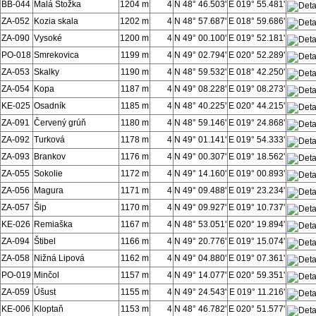
BB-044
Malá Stožka
1204 m
4
N 48° 46.503'
E 019° 55.481'
ZA-052
Kozia skala
1202 m
4
N 48° 57.687'
E 018° 59.686'
ZA-090
Vysoké
1200 m
4
N 49° 00.100'
E 019° 52.181'
PO-018
Smrekovica
1199 m
4
N 49° 02.794'
E 020° 52.289'
ZA-053
Skalky
1190 m
4
N 48° 59.532'
E 018° 42.250'
ZA-054
Kopa
1187 m
4
N 49° 08.228'
E 019° 08.273'
KE-025
Osadník
1185 m
4
N 48° 40.225'
E 020° 44.215'
ZA-091
Červený grúň
1180 m
4
N 48° 59.146'
E 019° 24.868'
ZA-092
Turková
1178 m
4
N 49° 01.141'
E 019° 54.333'
ZA-093
Brankov
1176 m
4
N 49° 00.307'
E 019° 18.562'
ZA-055
Sokolie
1172 m
4
N 49° 14.160'
E 019° 00.893'
ZA-056
Magura
1171 m
4
N 49° 09.488'
E 019° 23.234'
ZA-057
Šip
1170 m
4
N 49° 09.927'
E 019° 10.737'
KE-026
Remiaška
1167 m
4
N 48° 53.051'
E 020° 19.894'
ZA-094
Štibel
1166 m
4
N 49° 20.776'
E 019° 15.074'
ZA-058
Nižná Lipová
1162 m
4
N 49° 04.880'
E 019° 07.361'
PO-019
Minčol
1157 m
4
N 49° 14.077'
E 020° 59.351'
ZA-059
Úšust
1155 m
4
N 49° 24.543'
E 019° 11.216'
KE-006
Kloptaň
1153 m
4
N 48° 46.782'
E 020° 51.577'