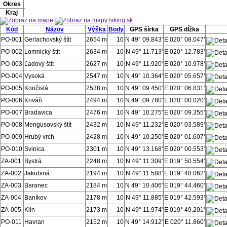
Okres
Kraj
Kód
Názov
Výška
Body
GPS šírka
GPS dĺžka
PO-001
Gerlachovský štít
2654 m
10
N 49° 09.843'
E 020° 08.047'
PO-002
Lomnický štít
2634 m
10
N 49° 11.713'
E 020° 12.783'
PO-003
Ľadový štít
2627 m
10
N 49° 11.920'
E 020° 10.978'
PO-004
Vysoká
2547 m
10
N 49° 10.364'
E 020° 05.657'
PO-005
Končistá
2538 m
10
N 49° 09.450'
E 020° 06.831'
PO-006
Kriváň
2494 m
10
N 49° 09.780'
E 020° 00.020'
PO-007
Bradavica
2476 m
10
N 49° 10.275'
E 020° 09.355'
PO-008
Mengusovský štít
2432 m
10
N 49° 11.232'
E 020° 03.589'
PO-009
Hrubý vrch
2428 m
10
N 49° 10.250'
E 020° 01.607'
PO-010
Svinica
2301 m
10
N 49° 13.168'
E 020° 00.553'
ZA-001
Bystrá
2248 m
10
N 49° 11.309'
E 019° 50.554'
ZA-002
Jakubiná
2194 m
10
N 49° 11.588'
E 019° 48.062'
ZA-003
Baranec
2184 m
10
N 49° 10.406'
E 019° 44.460'
ZA-004
Baníkov
2178 m
10
N 49° 11.885'
E 019° 42.593'
ZA-005
Klin
2173 m
10
N 49° 11.974'
E 019° 49.201'
PO-011
Havran
2152 m
10
N 49° 14.912'
E 020° 11.860'