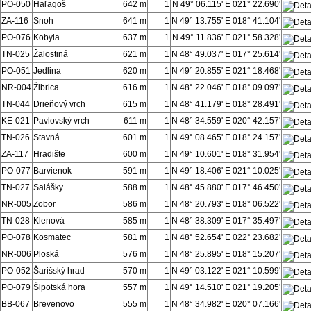
PO-050
Haľagoš
642 m
1
N 49° 06.115'
E 021° 22.690'
ZA-116
Snoh
641 m
1
N 49° 13.755'
E 018° 41.104'
PO-076
Kobyla
637 m
1
N 49° 11.836'
E 021° 58.328'
TN-025
Žalostiná
621 m
1
N 48° 49.037'
E 017° 25.614'
PO-051
Jedlina
620 m
1
N 49° 20.855'
E 021° 18.468'
NR-004
Žibrica
616 m
1
N 48° 22.046'
E 018° 09.097'
TN-044
Drieňový vrch
615 m
1
N 48° 41.179'
E 018° 28.491'
KE-021
Pavlovský vrch
611 m
1
N 48° 34.559'
E 020° 42.157'
TN-026
Stavná
601 m
1
N 49° 08.465'
E 018° 24.157'
ZA-117
Hradište
600 m
1
N 49° 10.601'
E 018° 31.954'
PO-077
Barvienok
591 m
1
N 49° 18.406'
E 021° 10.025'
TN-027
Salášky
588 m
1
N 48° 45.880'
E 017° 46.450'
NR-005
Zobor
586 m
1
N 48° 20.793'
E 018° 06.522'
TN-028
Klenová
585 m
1
N 48° 38.309'
E 017° 35.497'
PO-078
Kosmatec
581 m
1
N 48° 52.654'
E 022° 23.682'
NR-006
Ploská
576 m
1
N 48° 25.895'
E 018° 15.207'
PO-052
Šarišský hrad
570 m
1
N 49° 03.122'
E 021° 10.599'
PO-079
Šipotská hora
557 m
1
N 49° 14.510'
E 021° 19.205'
BB-067
Brevenovo
555 m
1
N 48° 34.982'
E 020° 07.166'