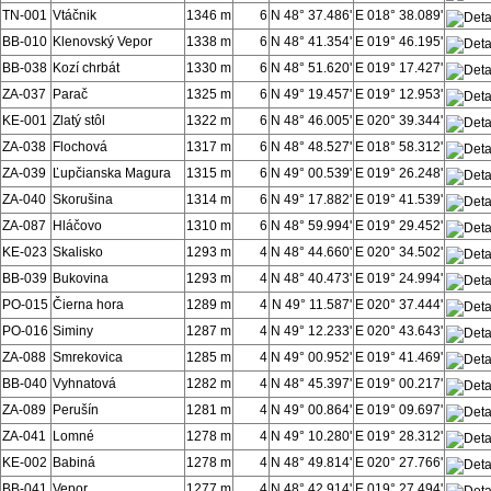
TN-001
Vtáčnik
1346 m
6
N 48° 37.486'
E 018° 38.089'
BB-010
Klenovský Vepor
1338 m
6
N 48° 41.354'
E 019° 46.195'
BB-038
Kozí chrbát
1330 m
6
N 48° 51.620'
E 019° 17.427'
ZA-037
Parač
1325 m
6
N 49° 19.457'
E 019° 12.953'
KE-001
Zlatý stôl
1322 m
6
N 48° 46.005'
E 020° 39.344'
ZA-038
Flochová
1317 m
6
N 48° 48.527'
E 018° 58.312'
ZA-039
Ľupčianska Magura
1315 m
6
N 49° 00.539'
E 019° 26.248'
ZA-040
Skorušina
1314 m
6
N 49° 17.882'
E 019° 41.539'
ZA-087
Hláčovo
1310 m
6
N 48° 59.994'
E 019° 29.452'
KE-023
Skalisko
1293 m
4
N 48° 44.660'
E 020° 34.502'
BB-039
Bukovina
1293 m
4
N 48° 40.473'
E 019° 24.994'
PO-015
Čierna hora
1289 m
4
N 49° 11.587'
E 020° 37.444'
PO-016
Siminy
1287 m
4
N 49° 12.233'
E 020° 43.643'
ZA-088
Smrekovica
1285 m
4
N 49° 00.952'
E 019° 41.469'
BB-040
Vyhnatová
1282 m
4
N 48° 45.397'
E 019° 00.217'
ZA-089
Perušín
1281 m
4
N 49° 00.864'
E 019° 09.697'
ZA-041
Lomné
1278 m
4
N 49° 10.280'
E 019° 28.312'
KE-002
Babiná
1278 m
4
N 48° 49.814'
E 020° 27.766'
BB-041
Vepor
1277 m
4
N 48° 42.914'
E 019° 27.494'