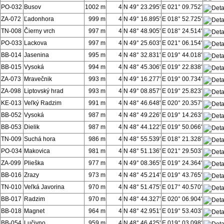
PO-032
Busov
1002 m
4
N 49° 23.295'
E 021° 09.752'
ZA-072
Ľadonhora
999 m
4
N 49° 16.895'
E 018° 52.725'
TN-008
Čierny vrch
997 m
4
N 48° 48.905'
E 018° 24.514'
PO-033
Lackova
997 m
4
N 49° 25.603'
E 021° 06.154'
BB-014
Jasenina
995 m
4
N 48° 32.831'
E 019° 44.018'
BB-015
Vysoká
994 m
4
N 48° 45.306'
E 019° 22.838'
ZA-073
Mravečnik
993 m
4
N 49° 16.277'
E 019° 00.734'
ZA-098
Liptovský hrad
993 m
4
N 49° 08.857'
E 019° 25.823'
KE-013
Veľký Radzim
991 m
4
N 48° 46.648'
E 020° 20.357'
BB-052
Vysoká
987 m
4
N 48° 49.226'
E 019° 14.263'
BB-053
Dielik
987 m
4
N 48° 44.122'
E 019° 50.066'
TN-009
Suchá hora
986 m
4
N 48° 55.539'
E 018° 21.328'
PO-034
Makovica
981 m
4
N 48° 51.136'
E 021° 29.503'
ZA-099
Plieška
977 m
4
N 49° 08.365'
E 019° 24.364'
BB-016
Zrazy
973 m
4
N 48° 45.214'
E 019° 43.765'
TN-010
Veľká Javorina
970 m
4
N 48° 51.475'
E 017° 40.570'
BB-017
Radzim
970 m
4
N 48° 44.327'
E 020° 06.904'
BB-018
Magnet
964 m
4
N 48° 42.951'
E 019° 53.403'
BB-054
Lučivno
959 m
4
N 48° 46.425'
E 019° 03.098'