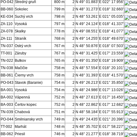
PO-042
Stredný gruň
800 m
2
N 49° 01.883'
E 022° 17.956'
BB-060
Sokolec
799 m
2
N 48° 31.273'
E 018° 32.660'
KE-034
Suchý vrch
798 m
2
N 48° 53.261'
E 021° 05.035'
ZA-110
Vysoká
797 m
2
N 49° 24.124'
E 018° 41.337'
ZA-078
Skalky
778 m
2
N 49° 08.551'
E 018° 41.077'
ZA-111
Straník
768 m
2
N 49° 14.255'
E 018° 49.670'
TN-037
Ostrý vrch
767 m
2
N 48° 50.876'
E 018° 07.503'
TT-001
Záruby
767 m
2
N 48° 31.425'
E 017° 23.559'
TN-022
Butkov
765 m
2
N 49° 01.350'
E 018° 19.909'
TN-038
Mačičie
758 m
2
N 48° 57.554'
E 018° 20.101'
BB-061
Čierny vrch
758 m
2
N 48° 31.393'
E 018° 41.570'
PO-043
Stavok (Baranie)
754 m
2
N 49° 26.213'
E 021° 35.850'
BA-001
Vysoká
754 m
2
N 48° 24.986'
E 017° 13.026'
BA-002
Vápenná
752 m
2
N 48° 27.613'
E 017° 16.450'
BA-003
Čertov kopec
752 m
2
N 48° 22.862'
E 017° 12.682'
TN-039
Chabová
751 m
2
N 48° 58.184'
E 017° 55.913'
PO-044
Smilniansky vrch
749 m
2
N 49° 24.435'
E 021° 20.396'
TT-002
Marhát
748 m
2
N 48° 35.702'
E 017° 58.227'
BB-062
Priesil
746 m
2
N 48° 21.277'
E 018° 38.719'