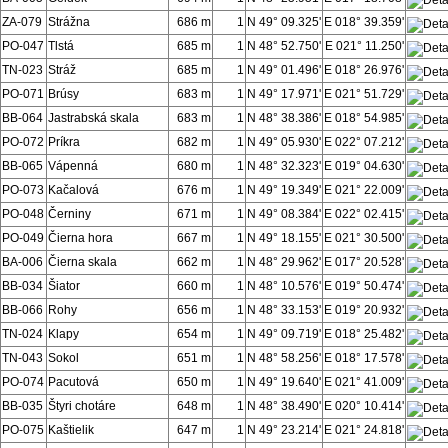
ZA-079
Strážna
686 m
1
N 49° 09.325'
E 018° 39.359'
PO-047
Tlstá
685 m
1
N 48° 52.750'
E 021° 11.250'
TN-023
Stráž
685 m
1
N 49° 01.496'
E 018° 26.976'
PO-071
Brúsy
683 m
1
N 49° 17.971'
E 021° 51.729'
BB-064
Jastrabská skala
683 m
1
N 48° 38.386'
E 018° 54.985'
PO-072
Príkra
682 m
1
N 49° 05.930'
E 022° 07.212'
BB-065
Vápenná
680 m
1
N 48° 32.323'
E 019° 04.630'
PO-073
Kačalová
676 m
1
N 49° 19.349'
E 021° 22.009'
PO-048
Černiny
671 m
1
N 49° 08.384'
E 022° 02.415'
PO-049
Čierna hora
667 m
1
N 49° 18.155'
E 021° 30.500'
BA-006
Čierna skala
662 m
1
N 48° 29.962'
E 017° 20.528'
BB-034
Šiator
660 m
1
N 48° 10.576'
E 019° 50.474'
BB-066
Rohy
656 m
1
N 48° 33.153'
E 019° 20.932'
TN-024
Klapy
654 m
1
N 49° 09.719'
E 018° 25.482'
TN-043
Sokol
651 m
1
N 48° 58.256'
E 018° 17.578'
PO-074
Pacutová
650 m
1
N 49° 19.640'
E 021° 41.009'
BB-035
Štyri chotáre
648 m
1
N 48° 38.490'
E 020° 10.414'
PO-075
Kaštielik
647 m
1
N 49° 23.214'
E 021° 24.818'