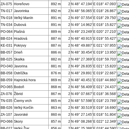
ZA-075
Horeňovo
892 m
2
N 48° 47.194'
E 018° 47.093'
TN-017
Javorinka
892 m
2
N 48° 56.065'
E 018° 26.867'
TN-018
Veľký Manín
891 m
2
N 49° 07.554'
E 018° 29.750'
TN-034
Dubová
891 m
2
N 49° 14.962'
E 018° 15.827'
PO-064
Plašná
889 m
2
N 49° 23.249'
E 020° 27.210'
BB-024
Hradová
887 m
2
N 48° 40.915'
E 019° 55.427'
KE-031
Pokryvy
887 m
2
N 48° 49.887'
E 021° 07.955'
BB-057
Drieň
886 m
2
N 48° 30.454'
E 019° 13.950'
BB-025
Skalka
882 m
2
N 48° 27.369'
E 018° 59.703'
PO-040
Javorina
881 m
2
N 49° 26.835'
E 021° 15.820'
BB-058
Ostrôžka
876 m
2
N 48° 29.891'
E 019° 22.667'
BB-059
Hajnická hora
869 m
2
N 48° 40.451'
E 018° 44.860'
PO-065
Bodoň
868 m
2
N 48° 56.409'
E 021° 24.437'
ZA-076
Žibrid
867 m
2
N 49° 07.667'
E 018° 36.568'
TN-035
Čierny vrch
865 m
2
N 48° 57.598'
E 018° 23.789'
BB-026
Veľký Korčín
863 m
2
N 48° 30.519'
E 019° 16.690'
ZA-107
Javorské
860 m
2
N 49° 27.145'
E 018° 51.804'
PO-066
Skory
857 m
2
N 49° 08.266'
E 022° 12.349'
BB-027
Veľký Žiar
856 m
2
N 48° 25.388'
E 018° 44.590'