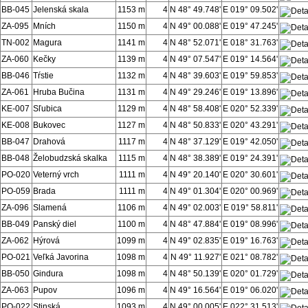
BB-045
Jelenská skala
1153 m
4
N 48° 49.748'
E 019° 09.502'
ZA-095
Mních
1150 m
4
N 49° 00.088'
E 019° 47.245'
TN-002
Magura
1141 m
4
N 48° 52.071'
E 018° 31.763'
ZA-060
Kečky
1139 m
4
N 49° 07.547'
E 019° 14.564'
BB-046
Tŕstie
1132 m
4
N 48° 39.603'
E 019° 59.853'
ZA-061
Hruba Bučina
1131 m
4
N 49° 29.246'
E 019° 13.896'
KE-007
Sľubica
1129 m
4
N 48° 58.408'
E 020° 52.339'
KE-008
Bukovec
1127 m
4
N 48° 50.833'
E 020° 43.291'
BB-047
Drahová
1117 m
4
N 48° 37.129'
E 019° 42.050'
BB-048
Želobudzská skalka
1115 m
4
N 48° 38.389'
E 019° 24.391'
PO-020
Veterný vrch
1111 m
4
N 49° 20.140'
E 020° 30.601'
PO-059
Brada
1111 m
4
N 49° 01.304'
E 020° 00.969'
ZA-096
Slamená
1106 m
4
N 49° 02.003'
E 019° 58.811'
BB-049
Panský diel
1100 m
4
N 48° 47.884'
E 019° 08.996'
ZA-062
Hýrová
1099 m
4
N 49° 02.835'
E 019° 16.763'
PO-021
Veľká Javorina
1098 m
4
N 49° 11.927'
E 021° 08.782'
BB-050
Gindura
1098 m
4
N 48° 50.139'
E 020° 01.729'
ZA-063
Pupov
1096 m
4
N 49° 16.564'
E 019° 06.020'
PO-022
Stinská
1093 m
4
N 49° 00.005'
E 022° 31.513'