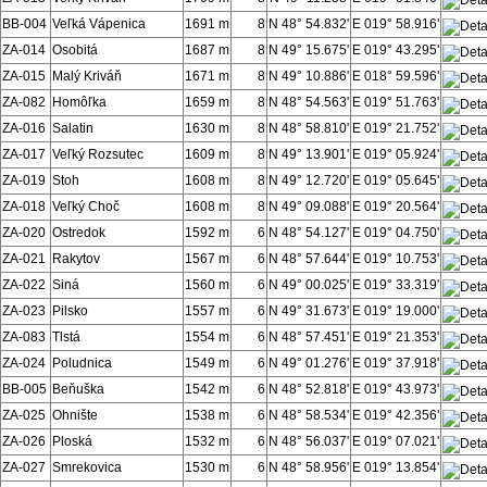
BB-004
Veľká Vápenica
1691 m
8
N 48° 54.832'
E 019° 58.916'
ZA-014
Osobitá
1687 m
8
N 49° 15.675'
E 019° 43.295'
ZA-015
Malý Kriváň
1671 m
8
N 49° 10.886'
E 018° 59.596'
ZA-082
Homôľka
1659 m
8
N 48° 54.563'
E 019° 51.763'
ZA-016
Salatin
1630 m
8
N 48° 58.810'
E 019° 21.752'
ZA-017
Veľký Rozsutec
1609 m
8
N 49° 13.901'
E 019° 05.924'
ZA-019
Stoh
1608 m
8
N 49° 12.720'
E 019° 05.645'
ZA-018
Veľký Choč
1608 m
8
N 49° 09.088'
E 019° 20.564'
ZA-020
Ostredok
1592 m
6
N 48° 54.127'
E 019° 04.750'
ZA-021
Rakytov
1567 m
6
N 48° 57.644'
E 019° 10.753'
ZA-022
Siná
1560 m
6
N 49° 00.025'
E 019° 33.319'
ZA-023
Pilsko
1557 m
6
N 49° 31.673'
E 019° 19.000'
ZA-083
Tlstá
1554 m
6
N 48° 57.451'
E 019° 21.353'
ZA-024
Poludnica
1549 m
6
N 49° 01.276'
E 019° 37.918'
BB-005
Beňuška
1542 m
6
N 48° 52.818'
E 019° 43.973'
ZA-025
Ohnište
1538 m
6
N 48° 58.534'
E 019° 42.356'
ZA-026
Ploská
1532 m
6
N 48° 56.037'
E 019° 07.021'
ZA-027
Smrekovica
1530 m
6
N 48° 58.956'
E 019° 13.854'