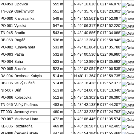
PO-053
Lipovica
555 m
1
N 49° 10.010'
E 021° 46.070'
TN-029
Osečný vrch
551 m
1
N 48° 35.767'
E 018° 23.302'
PO-080
Krivoštianka
549 m
1
N 48° 53.561'
E 021° 52.097'
PO-081
Vysoká
547 m
1
N 49° 06.317'
E 021° 52.220'
TN-045
Bradlo
543 m
1
N 48° 40.886'
E 017° 34.088'
BB-068
Ragáč
536 m
1
N 48° 13.364'
E 019° 58.946'
PO-082
Kunová hora
533 m
1
N 49° 01.864'
E 021° 35.788'
PO-083
Patria
532 m
1
N 49° 00.530'
E 022° 06.980'
PO-084
Baňa
523 m
1
N 49° 12.896'
E 021° 35.692'
PO-085
Suchár
523 m
1
N 49° 02.054'
E 022° 00.535'
BA-004
Devínska Kobyla
514 m
1
N 48° 11.364'
E 016° 59.735'
BB-036
Veľký Bučeň
514 m
1
N 48° 18.428'
E 019° 52.371'
NR-007
Dúń
513 m
1
N 48° 24.667'
E 018° 13.340'
PO-086
Kolesovka
512 m
1
N 49° 18.302'
E 021° 36.390'
TN-046
Veľký Plešivec
483 m
1
N 48° 42.138'
E 017° 44.207'
TT-003
Javorový vrch
480 m
1
N 48° 33.238'
E 017° 24.793'
PO-087
Muchova Hora
472 m
1
N 49° 08.446'
E 021° 35.574'
KE-036
Rozhľadňa
469 m
1
N 48° 28.587'
E 021° 42.405'
PO-088
Červená skala
447 m
1
N 48° 54.384'
E 021° 55.468'