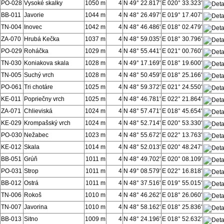
PO-028
Vysoké skalky
1050 m
4
N 49° 22.817'
E 020° 33.323'
BB-011
Javorie
1044 m
4
N 48° 26.497'
E 019° 17.407'
TN-004
Inovec
1042 m
4
N 48° 46.486'
E 018° 02.479'
ZA-070
Hrubá Kečka
1037 m
4
N 48° 59.035'
E 018° 30.796'
PO-029
Roháčka
1029 m
4
N 48° 55.441'
E 021° 00.760'
TN-030
Koniakova skala
1028 m
4
N 49° 17.169'
E 018° 19.600'
TN-005
Suchý vrch
1028 m
4
N 48° 50.459'
E 018° 25.166'
PO-061
Tri chotáre
1025 m
4
N 48° 59.372'
E 021° 24.550'
KE-011
Popriečny vrch
1025 m
4
N 48° 46.781'
E 022° 21.864'
ZA-071
Chlieviská
1024 m
4
N 48° 57.471'
E 018° 45.654'
KE-029
Krompašský vrch
1024 m
4
N 48° 52.714'
E 020° 53.330'
PO-030
Nežabec
1023 m
4
N 48° 55.672'
E 022° 13.763'
KE-012
Skala
1014 m
4
N 48° 52.013'
E 020° 48.247'
BB-051
Grúň
1011 m
4
N 48° 49.702'
E 020° 08.109'
PO-031
Strop
1011 m
4
N 49° 08.579'
E 022° 16.818'
BB-012
Ostrá
1011 m
4
N 48° 37.516'
E 019° 55.015'
TN-006
Rokoš
1010 m
4
N 48° 46.262'
E 018° 26.060'
TN-007
Javorina
1010 m
4
N 48° 58.162'
E 018° 25.836'
BB-013
Sitno
1009 m
4
N 48° 24.196'
E 018° 52.632'