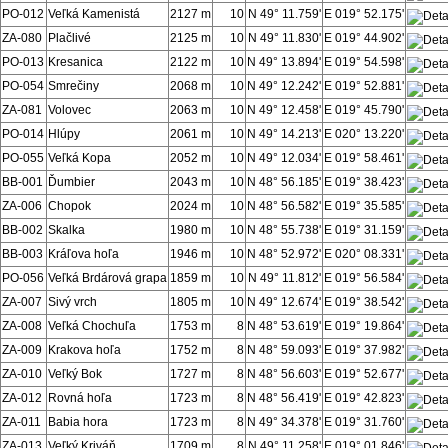
PO-012
Veľká Kamenistá
2127 m
10
N 49° 11.759'
E 019° 52.175'
ZA-080
Plačlivé
2125 m
10
N 49° 11.830'
E 019° 44.902'
PO-013
Kresanica
2122 m
10
N 49° 13.894'
E 019° 54.598'
PO-054
Smrečiny
2068 m
10
N 49° 12.242'
E 019° 52.881'
ZA-081
Volovec
2063 m
10
N 49° 12.458'
E 019° 45.790'
PO-014
Hlúpy
2061 m
10
N 49° 14.213'
E 020° 13.220'
PO-055
Veľká Kopa
2052 m
10
N 49° 12.034'
E 019° 58.461'
BB-001
Ďumbier
2043 m
10
N 48° 56.185'
E 019° 38.423'
ZA-006
Chopok
2024 m
10
N 48° 56.582'
E 019° 35.585'
BB-002
Skalka
1980 m
10
N 48° 55.738'
E 019° 31.159'
BB-003
Kráľova hoľa
1946 m
10
N 48° 52.972'
E 020° 08.331'
PO-056
Veľká Brdárová grapa
1859 m
10
N 49° 11.812'
E 019° 56.584'
ZA-007
Sivý vrch
1805 m
10
N 49° 12.674'
E 019° 38.542'
ZA-008
Veľká Chochuľa
1753 m
8
N 48° 53.619'
E 019° 19.864'
ZA-009
Krakova hoľa
1752 m
8
N 48° 59.093'
E 019° 37.982'
ZA-010
Veľký Bok
1727 m
8
N 48° 56.603'
E 019° 52.677'
ZA-012
Rovná hoľa
1723 m
8
N 48° 56.419'
E 019° 42.823'
ZA-011
Babia hora
1723 m
8
N 49° 34.378'
E 019° 31.760'
ZA-013
Veľký Kriváň
1709 m
8
N 49° 11.258'
E 019° 01.846'