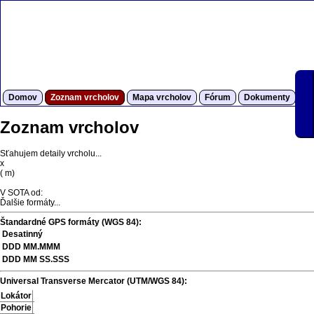
Domov
Zoznam vrcholov
Mapa vrcholov
Fórum
Dokumenty
S
Zoznam vrcholov
Sťahujem detaily vrcholu...
x
(
m)
V SOTA od:
Ďalšie formáty...
Štandardné GPS formáty (WGS 84):
Desatinný
DDD MM.MMM
DDD MM SS.SSS
Universal Transverse Mercator (UTM/WGS 84):
Lokátor
Pohorie