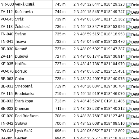
NR-003
Veľká Ostrá
745 m
2
N 48° 32.644'
E 018° 29.323'
ZA-112
Kučerovka
744 m
2
N 49° 15.545'
E 018° 49.747'
PO-045
Stráž
739 m
2
N 49° 03.864'
E 021° 15.362'
ZA-113
Želehosť
736 m
2
N 49° 13.847'
E 018° 53.926'
TN-040
Stráne
735 m
2
N 48° 59.515'
E 018° 18.953'
TN-041
Tisová
732 m
2
N 49° 04.988'
E 018° 33.470'
BB-030
Karanč
727 m
2
N 48° 09.502'
E 019° 47.387'
ZA-114
Dubová
727 m
2
N 49° 06.174'
E 018° 36.914'
KE-035
Holička
727 m
2
N 48° 42.736'
E 021° 04.979'
PO-070
Borsuk
725 m
2
N 49° 05.862'
E 022° 15.451'
BB-063
Chlm
725 m
2
N 48° 24.209'
E 018° 40.975'
BB-031
Strieborná
719 m
2
N 48° 28.084'
E 019° 36.784'
ZA-115
Brodnianka
719 m
2
N 49° 15.919'
E 018° 46.070'
BB-032
Stará kopa
713 m
2
N 48° 43.524'
E 019° 11.485'
BB-033
Drienčie
711 m
2
N 48° 28.528'
E 018° 40.312'
KE-020
Pod Briežkom
708 m
2
N 48° 38.768'
E 021° 27.461'
TN-042
Svitava
700 m
2
N 48° 52.008'
E 018° 08.510'
PO-046
Lysá Stráž
696 m
1
N 49° 05.052'
E 021° 13.802'
BA-005
Geldek
694 m
1
N 48° 25.951'
E 017° 18.708'