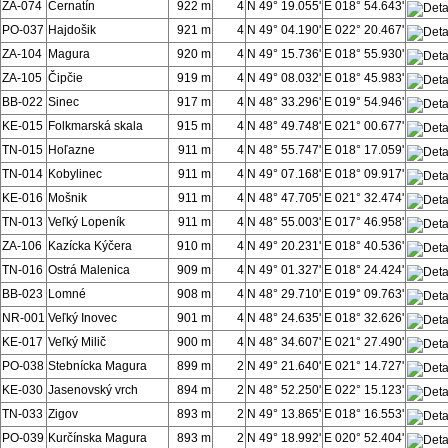
ZA-074
Černatín
922 m
4
N 49° 19.055'
E 018° 54.643'
PO-037
Hajdošik
921 m
4
N 49° 04.190'
E 022° 20.467'
ZA-104
Magura
920 m
4
N 49° 15.736'
E 018° 55.930'
ZA-105
Čipčie
919 m
4
N 49° 08.032'
E 018° 45.983'
BB-022
Sinec
917 m
4
N 48° 33.296'
E 019° 54.946'
KE-015
Folkmarská skala
915 m
4
N 48° 49.748'
E 021° 00.677'
TN-015
Hoľazne
911 m
4
N 48° 55.747'
E 018° 17.059'
TN-014
Kobylinec
911 m
4
N 49° 07.168'
E 018° 09.917'
KE-016
Mošnik
911 m
4
N 48° 47.705'
E 021° 32.474'
TN-013
Veľký Lopeník
911 m
4
N 48° 55.003'
E 017° 46.958'
ZA-106
Kazícka Kýčera
910 m
4
N 49° 20.231'
E 018° 40.536'
TN-016
Ostrá Malenica
909 m
4
N 49° 01.327'
E 018° 24.424'
BB-023
Lomné
908 m
4
N 48° 29.710'
E 019° 09.763'
NR-001
Veľký Inovec
901 m
4
N 48° 24.635'
E 018° 32.626'
KE-017
Veľký Milič
900 m
4
N 48° 34.607'
E 021° 27.490'
PO-038
Stebnícka Magura
899 m
2
N 49° 21.640'
E 021° 14.727'
KE-030
Jasenovský vrch
894 m
2
N 48° 52.250'
E 022° 15.123'
TN-033
Zigov
893 m
2
N 49° 13.865'
E 018° 16.553'
PO-039
Kurčínska Magura
893 m
2
N 49° 18.992'
E 020° 52.404'