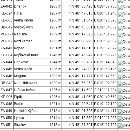
ZA-042
Drieňok
1268 m
4
N 48° 53.423'
E 018° 57.705'
KE-024
Hoľa
1267 m
4
N 48° 47.618'
E 020° 31.943'
KE-003
Veľká Knola
1266 m
4
N 48° 51.847'
E 020° 28.393'
BB-042
Vysoký vrch
1262 m
4
N 48° 45.381'
E 019° 54.837'
PO-058
Repisko
1259 m
4
N 49° 17.525'
E 020° 11.920'
PO-017
Kozí kameň
1255 m
4
N 49° 00.990'
E 020° 09.662'
ZA-043
Kopec
1251 m
4
N 49° 14.610'
E 019° 32.877'
KE-004
Kojšovská hoľa
1246 m
4
N 48° 46.942'
E 020° 59.276'
ZA-044
Capkovo
1244 m
4
N 49° 00.787'
E 019° 44.813'
ZA-045
Veľká Rača
1236 m
4
N 49° 24.809'
E 018° 58.126'
ZA-046
Magura
1232 m
4
N 49° 17.777'
E 019° 47.659'
BB-043
Nad Uhliskami
1229 m
4
N 48° 56.253'
E 019° 02.369'
ZA-047
Hrčova kečka
1226 m
4
N 49° 14.693'
E 019° 11.234'
KE-005
Pipitka
1225 m
4
N 48° 41.050'
E 020° 40.562'
ZA-048
Budín
1221 m
4
N 49° 20.647'
E 019° 27.139'
ZA-049
Hnilická Kýčera
1218 m
4
N 49° 01.595'
E 018° 44.417'
ZA-050
Lysica
1214 m
4
N 49° 13.650'
E 019° 11.026'
ZA-051
Stražov
1213 m
4
N 48° 57.301'
E 018° 27.796'