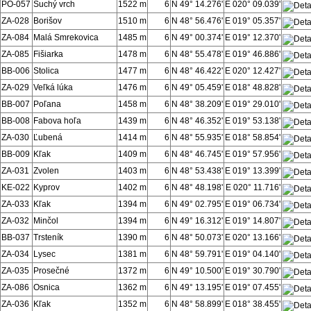
PO-057
Suchý vrch
1522 m
6
N 49° 14.276'
E 020° 09.039'
ZA-028
Borišov
1510 m
6
N 48° 56.476'
E 019° 05.357'
ZA-084
Malá Smrekovica
1485 m
6
N 49° 00.374'
E 019° 12.370'
ZA-085
Fišiarka
1478 m
6
N 48° 55.478'
E 019° 46.886'
BB-006
Stolica
1477 m
6
N 48° 46.422'
E 020° 12.427'
ZA-029
Veľká lúka
1476 m
6
N 49° 05.459'
E 018° 48.828'
BB-007
Poľana
1458 m
6
N 48° 38.209'
E 019° 29.010'
BB-008
Fabova hoľa
1439 m
6
N 48° 46.352'
E 019° 53.138'
ZA-030
Ľubená
1414 m
6
N 48° 55.935'
E 018° 58.854'
BB-009
Kľak
1409 m
6
N 48° 46.745'
E 019° 57.956'
ZA-031
Zvolen
1403 m
6
N 48° 53.438'
E 019° 13.399'
KE-022
Kyprov
1402 m
6
N 48° 48.198'
E 020° 11.716'
ZA-033
Kľak
1394 m
6
N 49° 02.795'
E 019° 06.734'
ZA-032
Minčol
1394 m
6
N 49° 16.312'
E 019° 14.807'
BB-037
Trsteník
1390 m
6
N 48° 50.073'
E 020° 13.166'
ZA-034
Lysec
1381 m
6
N 48° 59.791'
E 019° 04.140'
ZA-035
Prosečné
1372 m
6
N 49° 10.500'
E 019° 30.790'
ZA-086
Osnica
1362 m
6
N 49° 13.195'
E 019° 07.455'
ZA-036
Kľak
1352 m
6
N 48° 58.899'
E 018° 38.455'