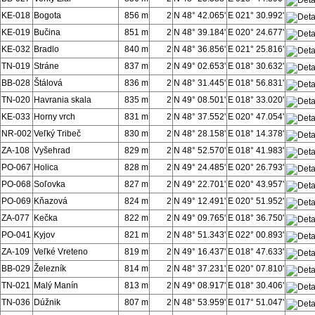
KE-018
Bogota
856 m
2
N 48° 42.065'
E 021° 30.992'
KE-019
Bučina
851 m
2
N 48° 39.184'
E 020° 24.677'
KE-032
Bradlo
840 m
2
N 48° 36.856'
E 021° 25.816'
TN-019
Stráne
837 m
2
N 49° 02.653'
E 018° 30.632'
BB-028
Štálová
836 m
2
N 48° 31.445'
E 018° 56.831'
TN-020
Havrania skala
835 m
2
N 49° 08.501'
E 018° 33.020'
KE-033
Horny vrch
831 m
2
N 48° 37.552'
E 020° 47.054'
NR-002
Veľký Tribeč
830 m
2
N 48° 28.158'
E 018° 14.378'
ZA-108
Vyšehrad
829 m
2
N 48° 52.570'
E 018° 41.983'
PO-067
Holica
828 m
2
N 49° 24.485'
E 020° 26.793'
PO-068
Soľovka
827 m
2
N 49° 22.701'
E 020° 43.957'
PO-069
Kňazová
824 m
2
N 49° 12.491'
E 020° 51.952'
ZA-077
Kečka
822 m
2
N 49° 09.765'
E 018° 36.750'
PO-041
Kyjov
821 m
2
N 48° 51.343'
E 022° 00.893'
ZA-109
Veľké Vreteno
819 m
2
N 49° 16.437'
E 018° 47.633'
BB-029
Železník
814 m
2
N 48° 37.231'
E 020° 07.810'
TN-021
Malý Manín
813 m
2
N 49° 08.917'
E 018° 30.406'
TN-036
Dúžnik
807 m
2
N 48° 53.959'
E 017° 51.047'