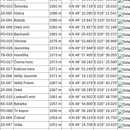
PO-023
Šimonka
1092 m
4
N 48° 56.718'
E 021° 28.033'
ZA-065
Holica
1086 m
4
N 49° 10.260'
E 019° 21.541'
ZA-064
Boboty
1086 m
4
N 49° 14.641'
E 019° 03.611'
KE-009
Ostrý vrch
1082 m
4
N 48° 51.457'
E 020° 52.166'
PO-024
Bachureň
1081 m
4
N 49° 05.432'
E 020° 55.372'
PO-025
Vihorlat
1076 m
4
N 48° 53.483'
E 022° 06.808'
PO-026
Javorinka
1074 m
4
N 49° 07.948'
E 020° 45.221'
TN-003
Homôľka
1073 m
4
N 48° 57.405'
E 018° 36.055'
PO-027
Čierna hora
1073 m
4
N 48° 58.182'
E 021° 25.500'
KE-027
Kráľova hora
1071 m
4
N 48° 52.240'
E 020° 25.189'
ZA-066
Veľký Javornik
1071 m
4
N 49° 19.132'
E 018° 22.042'
ZA-067
Veľký Polom
1067 m
4
N 49° 30.379'
E 018° 40.276'
ZA-068
Ostré
1067 m
4
N 49° 08.195'
E 019° 12.629'
KE-010
Lastovičí vrch
1061 m
4
N 48° 44.502'
E 020° 48.709'
KE-028
Bykárka
1057 m
4
N 48° 54.800'
E 020° 24.025'
PO-060
Tri kopce
1056 m
4
N 48° 56.160'
E 020° 18.167'
ZA-069
Čebrať
1054 m
4
N 49° 06.119'
E 019° 16.750'
ZA-097
Vráta
1051 m
4
N 49° 24.708'
E 019° 23.425'