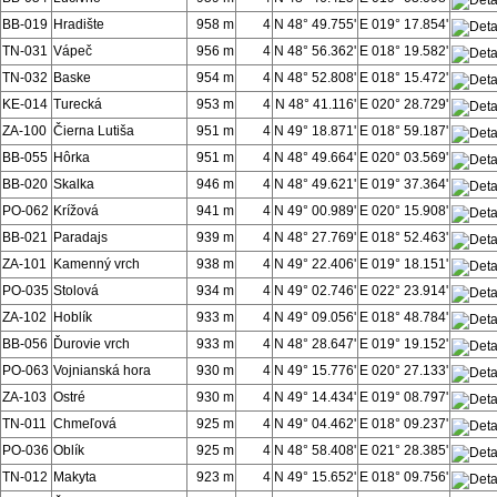
BB-019
Hradište
958 m
4
N 48° 49.755'
E 019° 17.854'
TN-031
Vápeč
956 m
4
N 48° 56.362'
E 018° 19.582'
TN-032
Baske
954 m
4
N 48° 52.808'
E 018° 15.472'
KE-014
Turecká
953 m
4
N 48° 41.116'
E 020° 28.729'
ZA-100
Čierna Lutiša
951 m
4
N 49° 18.871'
E 018° 59.187'
BB-055
Hôrka
951 m
4
N 48° 49.664'
E 020° 03.569'
BB-020
Skalka
946 m
4
N 48° 49.621'
E 019° 37.364'
PO-062
Krížová
941 m
4
N 49° 00.989'
E 020° 15.908'
BB-021
Paradajs
939 m
4
N 48° 27.769'
E 018° 52.463'
ZA-101
Kamenný vrch
938 m
4
N 49° 22.406'
E 019° 18.151'
PO-035
Stolová
934 m
4
N 49° 02.746'
E 022° 23.914'
ZA-102
Hoblík
933 m
4
N 49° 09.056'
E 018° 48.784'
BB-056
Ďurovie vrch
933 m
4
N 48° 28.647'
E 019° 19.152'
PO-063
Vojnianská hora
930 m
4
N 49° 15.776'
E 020° 27.133'
ZA-103
Ostré
930 m
4
N 49° 14.434'
E 019° 08.797'
TN-011
Chmeľová
925 m
4
N 49° 04.462'
E 018° 09.237'
PO-036
Oblík
925 m
4
N 48° 58.408'
E 021° 28.385'
TN-012
Makyta
923 m
4
N 49° 15.652'
E 018° 09.756'