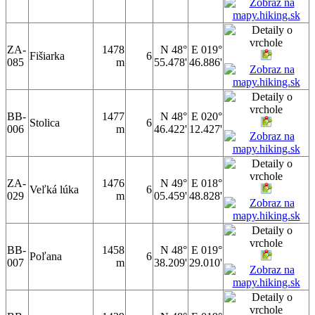
ZA-
1478
N 48°
E 019°
Fišiarka
6
085
m
55.478'
46.886'
BB-
1477
N 48°
E 020°
Stolica
6
006
m
46.422'
12.427'
ZA-
1476
N 49°
E 018°
Veľká lúka
6
029
m
05.459'
48.828'
BB-
1458
N 48°
E 019°
Poľana
6
007
m
38.209'
29.010'