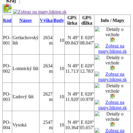
Kraj
GPS
GPS
Kód
Názov
Výška
Body
Info / Mapy
šírka
dĺžka
PO-
Gerlachovský
2654
N 49°
E 020°
10
001
štít
m
09.843'
08.047'
PO-
2634
N 49°
E 020°
Lomnický štít
10
002
m
11.713'
12.783'
PO-
2627
N 49°
E 020°
Ľadový štít
10
003
m
11.920'
10.978'
PO-
2547
N 49°
E 020°
Vysoká
10
004
m
10.364'
05.657'