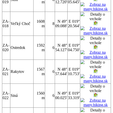
019
m
12.720'
05.645'
ZA-
1608
N 49°
E 019°
Veľký Choč
8
018
m
09.088'
20.564'
ZA-
1592
N 48°
E 019°
Ostredok
6
020
m
54.127'
04.750'
ZA-
1567
N 48°
E 019°
Rakytov
6
021
m
57.644'
10.753'
ZA-
1560
N 49°
E 019°
Siná
6
022
m
00.025'
33.319'