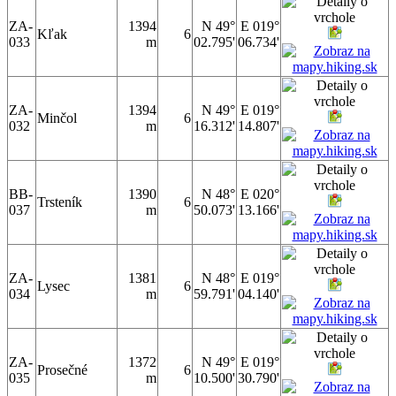
ZA-
1394
N 49°
E 019°
Kľak
6
033
m
02.795'
06.734'
ZA-
1394
N 49°
E 019°
Minčol
6
032
m
16.312'
14.807'
BB-
1390
N 48°
E 020°
Trsteník
6
037
m
50.073'
13.166'
ZA-
1381
N 48°
E 019°
Lysec
6
034
m
59.791'
04.140'
ZA-
1372
N 49°
E 019°
Prosečné
6
035
m
10.500'
30.790'