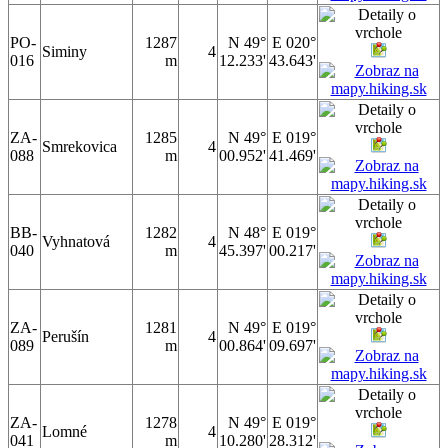
PO-
1287
N 49°
E 020°
Siminy
4
016
m
12.233'
43.643'
ZA-
1285
N 49°
E 019°
Smrekovica
4
088
m
00.952'
41.469'
BB-
1282
N 48°
E 019°
Vyhnatová
4
040
m
45.397'
00.217'
ZA-
1281
N 49°
E 019°
Perušín
4
089
m
00.864'
09.697'
ZA-
1278
N 49°
E 019°
Lomné
4
041
m
10.280'
28.312'