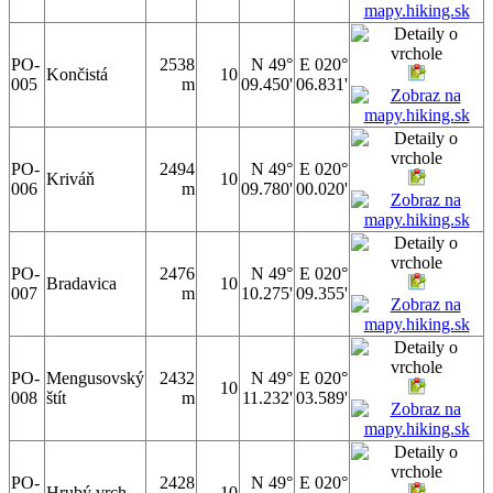
PO-
2538
N 49°
E 020°
Končistá
10
005
m
09.450'
06.831'
PO-
2494
N 49°
E 020°
Kriváň
10
006
m
09.780'
00.020'
PO-
2476
N 49°
E 020°
Bradavica
10
007
m
10.275'
09.355'
PO-
Mengusovský
2432
N 49°
E 020°
10
008
štít
m
11.232'
03.589'
PO-
2428
N 49°
E 020°
Hrubý vrch
10