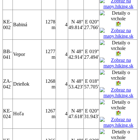
KE-
1278
N 48°
E 020°
Babiná
4
002
m
49.814'
27.766'
BB-
1277
N 48°
E 019°
Vepor
4
041
m
42.914'
27.494'
ZA-
1268
N 48°
E 018°
Drieňok
4
042
m
53.423'
57.705'
KE-
1267
N 48°
E 020°
Hoľa
4
024
m
47.618'
31.943'