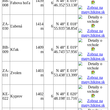
BB-
1439
N 48°
E 019°
Fabova hoľa
6
008
m
46.352'
53.138'
ZA-
1414
N 48°
E 018°
Ľubená
6
030
m
55.935'
58.854'
BB-
1409
N 48°
E 019°
Kľak
6
009
m
46.745'
57.956'
ZA-
1403
N 48°
E 019°
Zvolen
6
031
m
53.438'
13.399'
KE-
1402
N 48°
E 020°
Kyprov
6
022
m
48.198'
11.716'