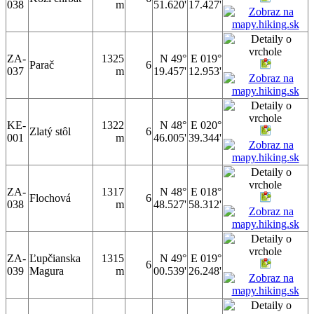
038
m
51.620'
17.427'
ZA-
1325
N 49°
E 019°
Parač
6
037
m
19.457'
12.953'
KE-
1322
N 48°
E 020°
Zlatý stôl
6
001
m
46.005'
39.344'
ZA-
1317
N 48°
E 018°
Flochová
6
038
m
48.527'
58.312'
ZA-
Ľupčianska
1315
N 49°
E 019°
6
039
Magura
m
00.539'
26.248'