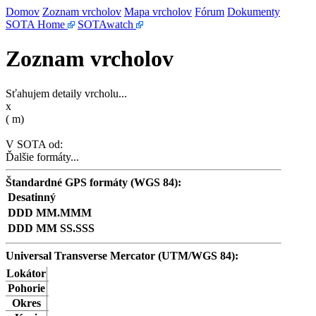
Domov
Zoznam vrcholov
Mapa vrcholov
Fórum
Dokumenty
SOTA Home
SOTAwatch
Zoznam vrcholov
Sťahujem detaily vrcholu...
x
(
m)
V SOTA od:
Ďalšie formáty...
Štandardné GPS formáty (WGS 84):
Desatinný
DDD MM.MMM
DDD MM SS.SSS
Universal Transverse Mercator (UTM/WGS 84):
Lokátor
Pohorie
Okres