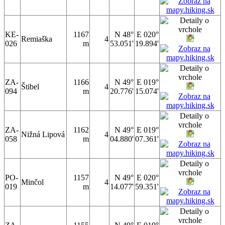
KE-
1167
N 48°
E 020°
Remiaška
4
026
m
53.051'
19.894'
ZA-
1166
N 49°
E 019°
Štibel
4
094
m
20.776'
15.074'
ZA-
1162
N 49°
E 019°
Nižná Lipová
4
058
m
04.880'
07.361'
PO-
1157
N 49°
E 020°
Minčol
4
019
m
14.077'
59.351'