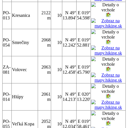
PO-
2122
N 49°
E 019°
Kresanica
10
013
m
13.894'
54.598'
PO-
2068
N 49°
E 019°
Smrečiny
10
054
m
12.242'
52.881'
ZA-
2063
N 49°
E 019°
Volovec
10
081
m
12.458'
45.790'
PO-
2061
N 49°
E 020°
Hlúpy
10
014
m
14.213'
13.220'
PO-
2052
N 49°
E 019°
Veľká Kopa
10
055
m
12.034'
58.461'