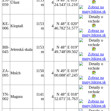
ZA-
1155
N 49°
E 019°
Úšust
4
059
m
24.543'
11.216'
KE-
1153
N 48°
E 020°
Kloptaň
4
006
m
46.782'
51.577'
BB-
1153
N 48°
E 019°
Jelenská skala
4
045
m
49.748'
09.502'
ZA-
1150
N 49°
E 019°
Mních
4
095
m
00.088'
47.245'
TN-
1141
N 48°
E 018°
Magura
4
002
m
52.071'
31.763'