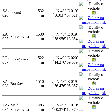
ZA-
1532
N 48°
E 019°
Ploská
6
026
m
56.037'
07.021'
ZA-
1530
N 48°
E 019°
Smrekovica
6
027
m
58.956'
13.854'
PO-
1522
N 49°
E 020°
Suchý vrch
6
057
m
14.276'
09.039'
ZA-
1510
N 48°
E 019°
Borišov
6
028
m
56.476'
05.357'
ZA-
Malá
1485
N 49°
E 019°
6
084
Smrekovica
m
00.374'
12.370'