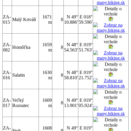
ZA-
1671
N 49°
E 018°
Malý Kriváň
8
015
m
10.886'
59.596'
ZA-
1659
N 48°
E 019°
Homôľka
8
082
m
54.563'
51.763'
ZA-
1630
N 48°
E 019°
Salatin
8
016
m
58.810'
21.752'
ZA-
Veľký
1609
N 49°
E 019°
8
017
Rozsutec
m
13.901'
05.924'
ZA-
1608
N 49°
E 019°
Stoh
8