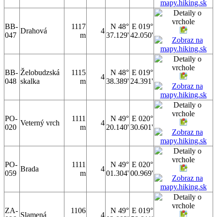
BB-
1117
N 48°
E 019°
Drahová
4
047
m
37.129'
42.050'
BB-
Želobudzská
1115
N 48°
E 019°
4
048
skalka
m
38.389'
24.391'
PO-
1111
N 49°
E 020°
Veterný vrch
4
020
m
20.140'
30.601'
PO-
1111
N 49°
E 020°
Brada
4
059
m
01.304'
00.969'
ZA-
1106
N 49°
E 019°
Slamená
4