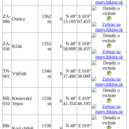
ZA-
1362
N 49°
E 019°
Osnica
6
086
m
13.195'
07.455'
ZA-
1352
N 48°
E 018°
Kľak
6
036
m
58.899'
38.455'
TN-
1346
N 48°
E 018°
Vtáčnik
6
001
m
37.486'
38.089'
BB-
Klenovský
1338
N 48°
E 019°
6
010
Vepor
m
41.354'
46.195'
BB-
1330
N 48°
E 019°
Kozí chrbát
6