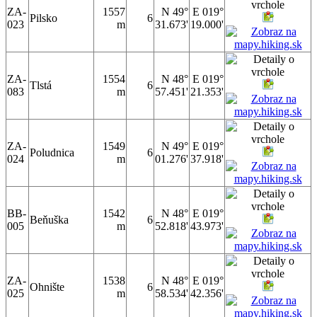
ZA-
1557
N 49°
E 019°
Pilsko
6
023
m
31.673'
19.000'
ZA-
1554
N 48°
E 019°
Tlstá
6
083
m
57.451'
21.353'
ZA-
1549
N 49°
E 019°
Poludnica
6
024
m
01.276'
37.918'
BB-
1542
N 48°
E 019°
Beňuška
6
005
m
52.818'
43.973'
ZA-
1538
N 48°
E 019°
Ohnište
6
025
m
58.534'
42.356'