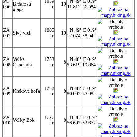
PO-
1859
N 49°
E 019°
Brdárová
10
056
m
11.812'
56.584'
grapa
ZA-
1805
N 49°
E 019°
Sivý vrch
10
007
m
12.674'
38.542'
ZA-
Veľká
1753
N 48°
E 019°
8
008
Chochuľa
m
53.619'
19.864'
ZA-
1752
N 48°
E 019°
Krakova hoľa
8
009
m
59.093'
37.982'
ZA-
1727
N 48°
E 019°
Veľký Bok
8
010
m
56.603'
52.677'