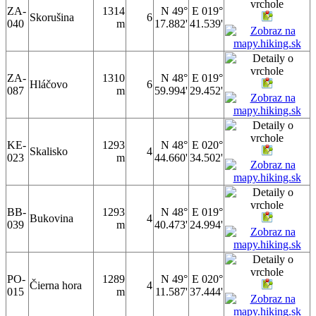
ZA-
1314
N 49°
E 019°
Skorušina
6
040
m
17.882'
41.539'
ZA-
1310
N 48°
E 019°
Hláčovo
6
087
m
59.994'
29.452'
KE-
1293
N 48°
E 020°
Skalisko
4
023
m
44.660'
34.502'
BB-
1293
N 48°
E 019°
Bukovina
4
039
m
40.473'
24.994'
PO-
1289
N 49°
E 020°
Čierna hora
4
015
m
11.587'
37.444'