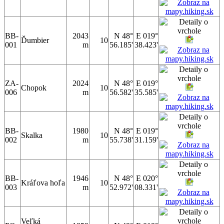
BB-
2043
N 48°
E 019°
Ďumbier
10
001
m
56.185'
38.423'
ZA-
2024
N 48°
E 019°
Chopok
10
006
m
56.582'
35.585'
BB-
1980
N 48°
E 019°
Skalka
10
002
m
55.738'
31.159'
BB-
1946
N 48°
E 020°
Kráľova hoľa
10
003
m
52.972'
08.331'
Veľká