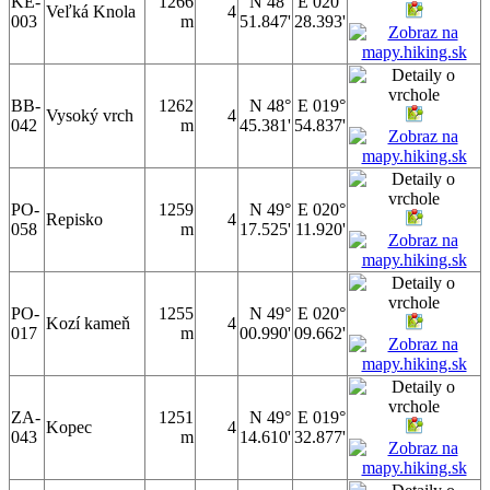
KE-
1266
N 48°
E 020°
Veľká Knola
4
003
m
51.847'
28.393'
BB-
1262
N 48°
E 019°
Vysoký vrch
4
042
m
45.381'
54.837'
PO-
1259
N 49°
E 020°
Repisko
4
058
m
17.525'
11.920'
PO-
1255
N 49°
E 020°
Kozí kameň
4
017
m
00.990'
09.662'
ZA-
1251
N 49°
E 019°
Kopec
4
043
m
14.610'
32.877'