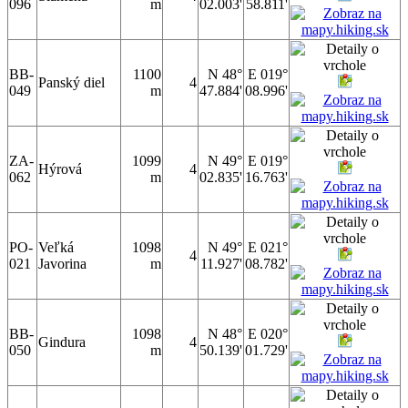
096
m
02.003'
58.811'
BB-
1100
N 48°
E 019°
Panský diel
4
049
m
47.884'
08.996'
ZA-
1099
N 49°
E 019°
Hýrová
4
062
m
02.835'
16.763'
PO-
Veľká
1098
N 49°
E 021°
4
021
Javorina
m
11.927'
08.782'
BB-
1098
N 48°
E 020°
Gindura
4
050
m
50.139'
01.729'