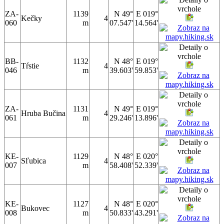
ZA-
1139
N 49°
E 019°
Kečky
4
060
m
07.547'
14.564'
BB-
1132
N 48°
E 019°
Tŕstie
4
046
m
39.603'
59.853'
ZA-
1131
N 49°
E 019°
Hruba Bučina
4
061
m
29.246'
13.896'
KE-
1129
N 48°
E 020°
Sľubica
4
007
m
58.408'
52.339'
KE-
1127
N 48°
E 020°
Bukovec
4
008
m
50.833'
43.291'