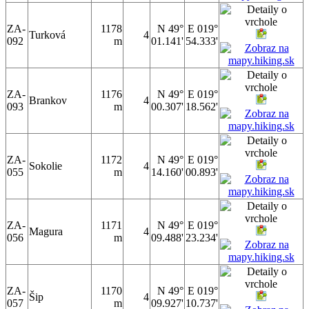
ZA-
1178
N 49°
E 019°
Turková
4
092
m
01.141'
54.333'
ZA-
1176
N 49°
E 019°
Brankov
4
093
m
00.307'
18.562'
ZA-
1172
N 49°
E 019°
Sokolie
4
055
m
14.160'
00.893'
ZA-
1171
N 49°
E 019°
Magura
4
056
m
09.488'
23.234'
ZA-
1170
N 49°
E 019°
Šip
4
057
m
09.927'
10.737'