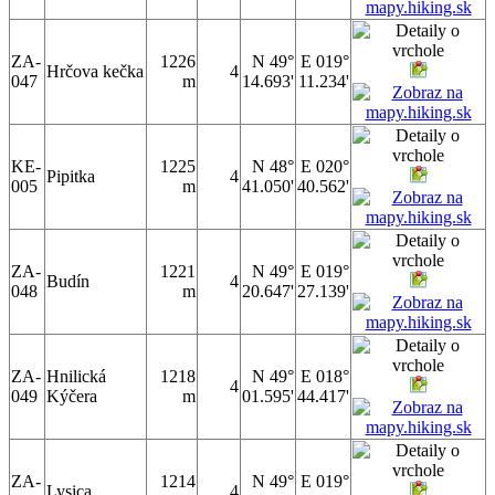
ZA-
1226
N 49°
E 019°
Hrčova kečka
4
047
m
14.693'
11.234'
KE-
1225
N 48°
E 020°
Pipitka
4
005
m
41.050'
40.562'
ZA-
1221
N 49°
E 019°
Budín
4
048
m
20.647'
27.139'
ZA-
Hnilická
1218
N 49°
E 018°
4
049
Kýčera
m
01.595'
44.417'
ZA-
1214
N 49°
E 019°
Lysica
4