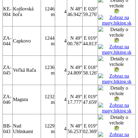
KE-
Kojšovská
1246
N 48°
E 020°
4
004
hoľa
m
46.942'
59.276'
ZA-
1244
N 49°
E 019°
Capkovo
4
044
m
00.787'
44.813'
ZA-
1236
N 49°
E 018°
Veľká Rača
4
045
m
24.809'
58.126'
ZA-
1232
N 49°
E 019°
Magura
4
046
m
17.777'
47.659'
BB-
Nad
1229
N 48°
E 019°
4
043
Uhliskami
m
56.253'
02.369'