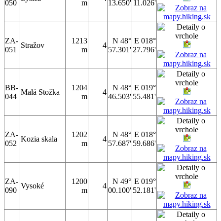
050
m
13.650'
11.026'
ZA-
1213
N 48°
E 018°
Stražov
4
051
m
57.301'
27.796'
BB-
1204
N 48°
E 019°
Malá Stožka
4
044
m
46.503'
55.481'
ZA-
1202
N 48°
E 018°
Kozia skala
4
052
m
57.687'
59.686'
ZA-
1200
N 49°
E 019°
Vysoké
4
090
m
00.100'
52.181'