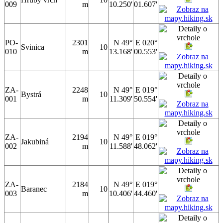
009
m
10.250'
01.607'
PO-
2301
N 49°
E 020°
Svinica
10
010
m
13.168'
00.553'
ZA-
2248
N 49°
E 019°
Bystrá
10
001
m
11.309'
50.554'
ZA-
2194
N 49°
E 019°
Jakubiná
10
002
m
11.588'
48.062'
ZA-
2184
N 49°
E 019°
Baranec
10
003
m
10.406'
44.460'