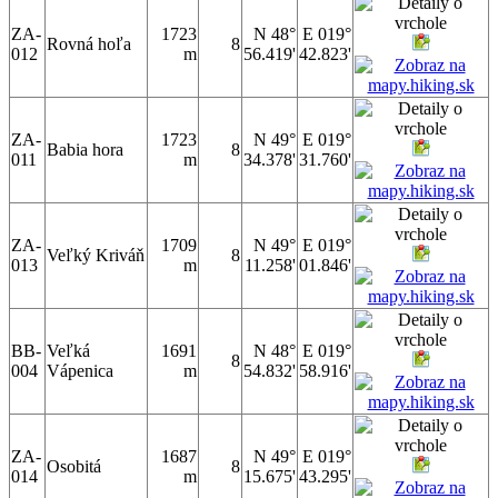
ZA-
1723
N 48°
E 019°
Rovná hoľa
8
012
m
56.419'
42.823'
ZA-
1723
N 49°
E 019°
Babia hora
8
011
m
34.378'
31.760'
ZA-
1709
N 49°
E 019°
Veľký Kriváň
8
013
m
11.258'
01.846'
BB-
Veľká
1691
N 48°
E 019°
8
004
Vápenica
m
54.832'
58.916'
ZA-
1687
N 49°
E 019°
Osobitá
8
014
m
15.675'
43.295'