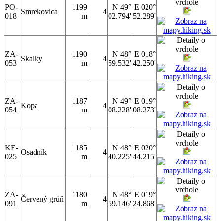
PO-
1199
N 49°
E 020°
Smrekovica
4
018
m
02.794'
52.289'
ZA-
1190
N 48°
E 018°
Skalky
4
053
m
59.532'
42.250'
ZA-
1187
N 49°
E 019°
Kopa
4
054
m
08.228'
08.273'
KE-
1185
N 48°
E 020°
Osadník
4
025
m
40.225'
44.215'
ZA-
1180
N 48°
E 019°
Červený grúň
4
091
m
59.146'
24.868'