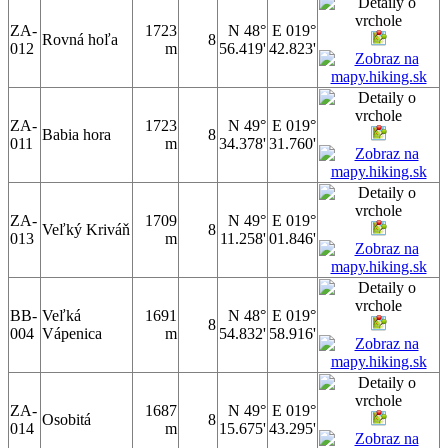
ZA-
1723
N 48°
E 019°
Rovná hoľa
8
012
m
56.419'
42.823'
ZA-
1723
N 49°
E 019°
Babia hora
8
011
m
34.378'
31.760'
ZA-
1709
N 49°
E 019°
Veľký Kriváň
8
013
m
11.258'
01.846'
BB-
Veľká
1691
N 48°
E 019°
8
004
Vápenica
m
54.832'
58.916'
ZA-
1687
N 49°
E 019°
Osobitá
8
014
m
15.675'
43.295'