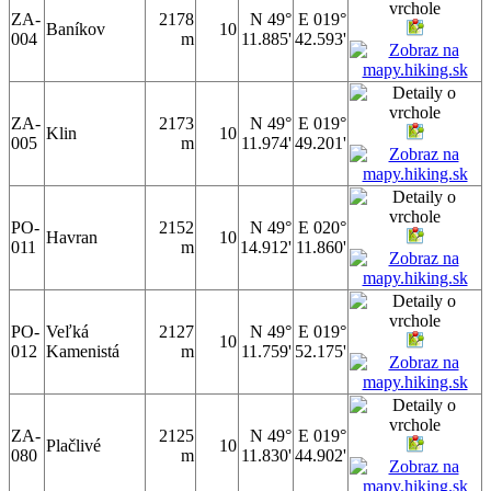
ZA-
2178
N 49°
E 019°
Baníkov
10
004
m
11.885'
42.593'
ZA-
2173
N 49°
E 019°
Klin
10
005
m
11.974'
49.201'
PO-
2152
N 49°
E 020°
Havran
10
011
m
14.912'
11.860'
PO-
Veľká
2127
N 49°
E 019°
10
012
Kamenistá
m
11.759'
52.175'
ZA-
2125
N 49°
E 019°
Plačlivé
10
080
m
11.830'
44.902'