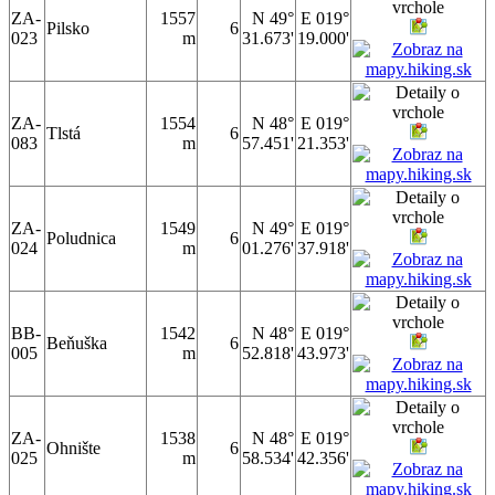
ZA-
1557
N 49°
E 019°
Pilsko
6
023
m
31.673'
19.000'
ZA-
1554
N 48°
E 019°
Tlstá
6
083
m
57.451'
21.353'
ZA-
1549
N 49°
E 019°
Poludnica
6
024
m
01.276'
37.918'
BB-
1542
N 48°
E 019°
Beňuška
6
005
m
52.818'
43.973'
ZA-
1538
N 48°
E 019°
Ohnište
6
025
m
58.534'
42.356'