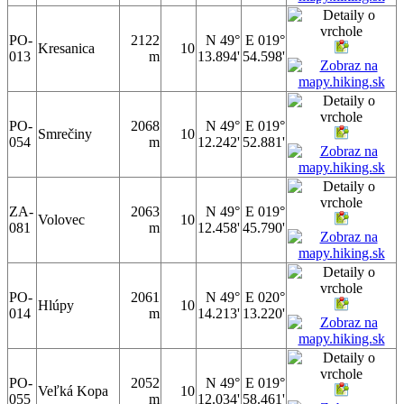
PO-
2122
N 49°
E 019°
Kresanica
10
013
m
13.894'
54.598'
PO-
2068
N 49°
E 019°
Smrečiny
10
054
m
12.242'
52.881'
ZA-
2063
N 49°
E 019°
Volovec
10
081
m
12.458'
45.790'
PO-
2061
N 49°
E 020°
Hlúpy
10
014
m
14.213'
13.220'
PO-
2052
N 49°
E 019°
Veľká Kopa
10
055
m
12.034'
58.461'