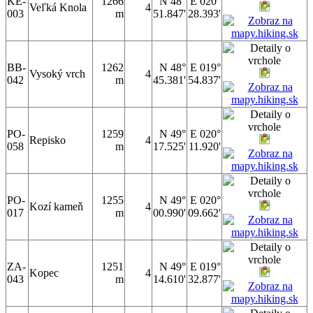
KE-
1266
N 48°
E 020°
Veľká Knola
4
003
m
51.847'
28.393'
BB-
1262
N 48°
E 019°
Vysoký vrch
4
042
m
45.381'
54.837'
PO-
1259
N 49°
E 020°
Repisko
4
058
m
17.525'
11.920'
PO-
1255
N 49°
E 020°
Kozí kameň
4
017
m
00.990'
09.662'
ZA-
1251
N 49°
E 019°
Kopec
4
043
m
14.610'
32.877'