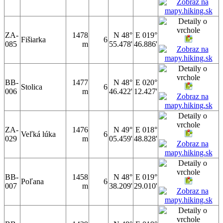
ZA-
1478
N 48°
E 019°
Fišiarka
6
085
m
55.478'
46.886'
BB-
1477
N 48°
E 020°
Stolica
6
006
m
46.422'
12.427'
ZA-
1476
N 49°
E 018°
Veľká lúka
6
029
m
05.459'
48.828'
BB-
1458
N 48°
E 019°
Poľana
6
007
m
38.209'
29.010'