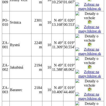
009
m
10.250'
01.607'
PO-
2301
N 49°
E 020°
Svinica
10
010
m
13.168'
00.553'
ZA-
2248
N 49°
E 019°
Bystrá
10
001
m
11.309'
50.554'
ZA-
2194
N 49°
E 019°
Jakubiná
10
002
m
11.588'
48.062'
ZA-
2184
N 49°
E 019°
Baranec
10
003
m
10.406'
44.460'