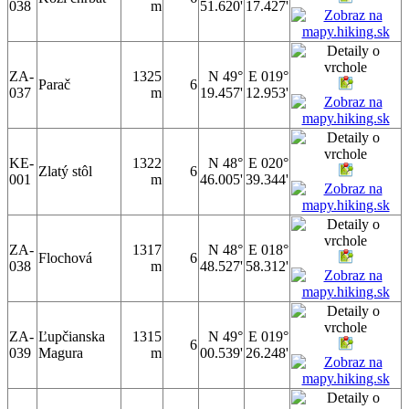
038
m
51.620'
17.427'
ZA-
1325
N 49°
E 019°
Parač
6
037
m
19.457'
12.953'
KE-
1322
N 48°
E 020°
Zlatý stôl
6
001
m
46.005'
39.344'
ZA-
1317
N 48°
E 018°
Flochová
6
038
m
48.527'
58.312'
ZA-
Ľupčianska
1315
N 49°
E 019°
6
039
Magura
m
00.539'
26.248'