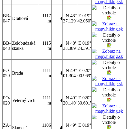
BB-
1117
N 48°
E 019°
Drahová
4
047
m
37.129'
42.050'
BB-
Želobudzská
1115
N 48°
E 019°
4
048
skalka
m
38.389'
24.391'
PO-
1111
N 49°
E 020°
Brada
4
059
m
01.304'
00.969'
PO-
1111
N 49°
E 020°
Veterný vrch
4
020
m
20.140'
30.601'
ZA-
1106
N 49°
E 019°
Slamená
4