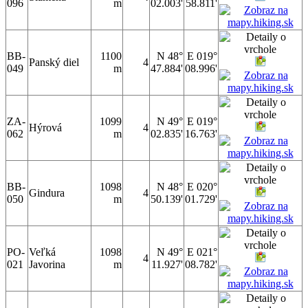
096
m
02.003'
58.811'
BB-
1100
N 48°
E 019°
Panský diel
4
049
m
47.884'
08.996'
ZA-
1099
N 49°
E 019°
Hýrová
4
062
m
02.835'
16.763'
BB-
1098
N 48°
E 020°
Gindura
4
050
m
50.139'
01.729'
PO-
Veľká
1098
N 49°
E 021°
4
021
Javorina
m
11.927'
08.782'