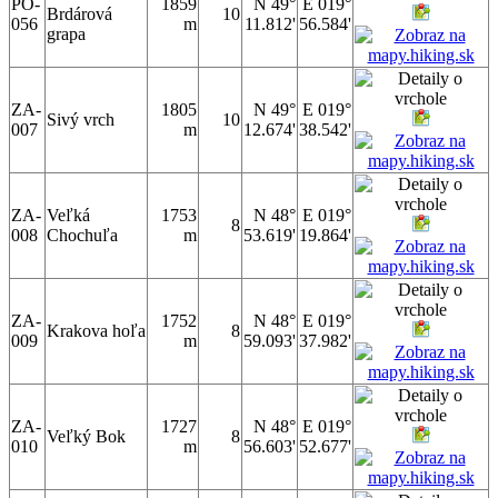
PO-
1859
N 49°
E 019°
Brdárová
10
056
m
11.812'
56.584'
grapa
ZA-
1805
N 49°
E 019°
Sivý vrch
10
007
m
12.674'
38.542'
ZA-
Veľká
1753
N 48°
E 019°
8
008
Chochuľa
m
53.619'
19.864'
ZA-
1752
N 48°
E 019°
Krakova hoľa
8
009
m
59.093'
37.982'
ZA-
1727
N 48°
E 019°
Veľký Bok
8
010
m
56.603'
52.677'