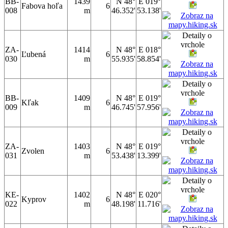
BB-
1439
N 48°
E 019°
Fabova hoľa
6
008
m
46.352'
53.138'
ZA-
1414
N 48°
E 018°
Ľubená
6
030
m
55.935'
58.854'
BB-
1409
N 48°
E 019°
Kľak
6
009
m
46.745'
57.956'
ZA-
1403
N 48°
E 019°
Zvolen
6
031
m
53.438'
13.399'
KE-
1402
N 48°
E 020°
Kyprov
6
022
m
48.198'
11.716'