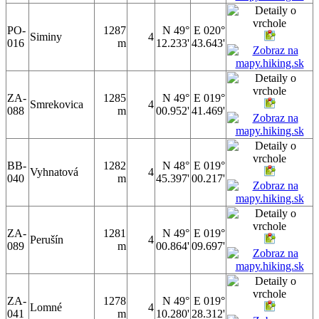
PO-
1287
N 49°
E 020°
Siminy
4
016
m
12.233'
43.643'
ZA-
1285
N 49°
E 019°
Smrekovica
4
088
m
00.952'
41.469'
BB-
1282
N 48°
E 019°
Vyhnatová
4
040
m
45.397'
00.217'
ZA-
1281
N 49°
E 019°
Perušín
4
089
m
00.864'
09.697'
ZA-
1278
N 49°
E 019°
Lomné
4
041
m
10.280'
28.312'