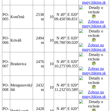
PO-
2538
N 49°
E 020°
Končistá
10
005
m
09.450'
06.831'
PO-
2494
N 49°
E 020°
Kriváň
10
006
m
09.780'
00.020'
PO-
2476
N 49°
E 020°
Bradavica
10
007
m
10.275'
09.355'
PO-
Mengusovský
2432
N 49°
E 020°
10
008
štít
m
11.232'
03.589'
PO-
2428
N 49°
E 020°
Hrubý vrch
10