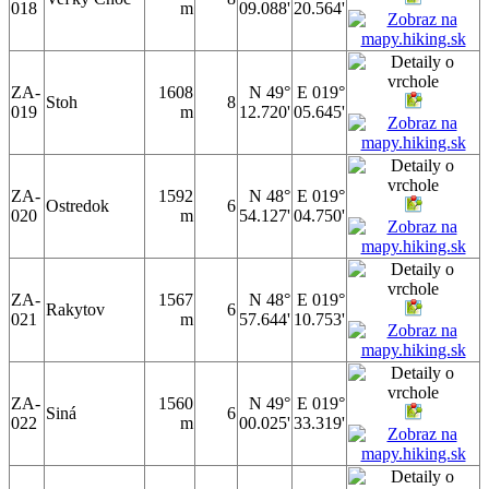
018
m
09.088'
20.564'
ZA-
1608
N 49°
E 019°
Stoh
8
019
m
12.720'
05.645'
ZA-
1592
N 48°
E 019°
Ostredok
6
020
m
54.127'
04.750'
ZA-
1567
N 48°
E 019°
Rakytov
6
021
m
57.644'
10.753'
ZA-
1560
N 49°
E 019°
Siná
6
022
m
00.025'
33.319'