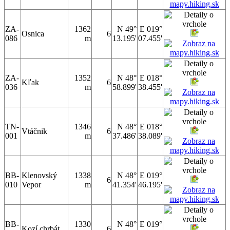
ZA-
1362
N 49°
E 019°
Osnica
6
086
m
13.195'
07.455'
ZA-
1352
N 48°
E 018°
Kľak
6
036
m
58.899'
38.455'
TN-
1346
N 48°
E 018°
Vtáčnik
6
001
m
37.486'
38.089'
BB-
Klenovský
1338
N 48°
E 019°
6
010
Vepor
m
41.354'
46.195'
BB-
1330
N 48°
E 019°
Kozí chrbát
6