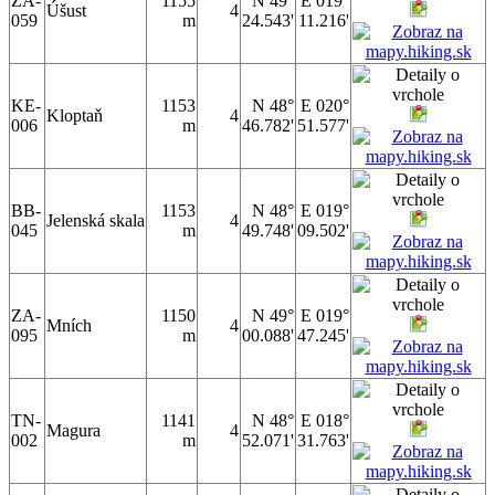
ZA-
1155
N 49°
E 019°
Úšust
4
059
m
24.543'
11.216'
KE-
1153
N 48°
E 020°
Kloptaň
4
006
m
46.782'
51.577'
BB-
1153
N 48°
E 019°
Jelenská skala
4
045
m
49.748'
09.502'
ZA-
1150
N 49°
E 019°
Mních
4
095
m
00.088'
47.245'
TN-
1141
N 48°
E 018°
Magura
4
002
m
52.071'
31.763'