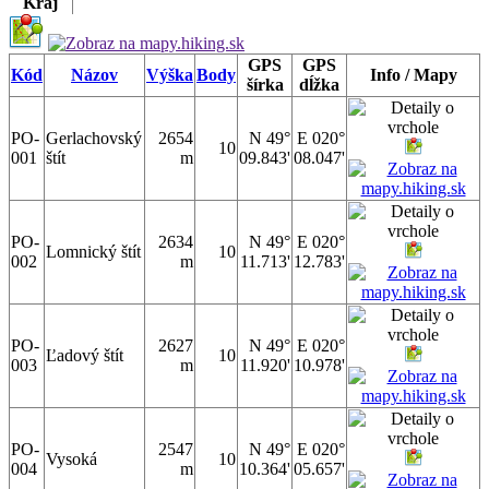
Kraj
GPS
GPS
Kód
Názov
Výška
Body
Info / Mapy
šírka
dĺžka
PO-
Gerlachovský
2654
N 49°
E 020°
10
001
štít
m
09.843'
08.047'
PO-
2634
N 49°
E 020°
Lomnický štít
10
002
m
11.713'
12.783'
PO-
2627
N 49°
E 020°
Ľadový štít
10
003
m
11.920'
10.978'
PO-
2547
N 49°
E 020°
Vysoká
10
004
m
10.364'
05.657'