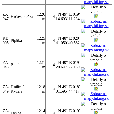
ZA-
1226
N 49°
E 019°
Hrčova kečka
4
047
m
14.693'
11.234'
KE-
1225
N 48°
E 020°
Pipitka
4
005
m
41.050'
40.562'
ZA-
1221
N 49°
E 019°
Budín
4
048
m
20.647'
27.139'
ZA-
Hnilická
1218
N 49°
E 018°
4
049
Kýčera
m
01.595'
44.417'
ZA-
1214
N 49°
E 019°
Lysica
4