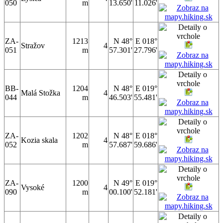
050
m
13.650'
11.026'
ZA-
1213
N 48°
E 018°
Stražov
4
051
m
57.301'
27.796'
BB-
1204
N 48°
E 019°
Malá Stožka
4
044
m
46.503'
55.481'
ZA-
1202
N 48°
E 018°
Kozia skala
4
052
m
57.687'
59.686'
ZA-
1200
N 49°
E 019°
Vysoké
4
090
m
00.100'
52.181'