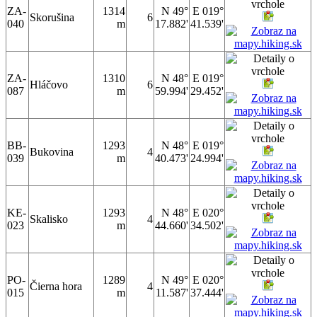
ZA-
1314
N 49°
E 019°
Skorušina
6
040
m
17.882'
41.539'
ZA-
1310
N 48°
E 019°
Hláčovo
6
087
m
59.994'
29.452'
BB-
1293
N 48°
E 019°
Bukovina
4
039
m
40.473'
24.994'
KE-
1293
N 48°
E 020°
Skalisko
4
023
m
44.660'
34.502'
PO-
1289
N 49°
E 020°
Čierna hora
4
015
m
11.587'
37.444'