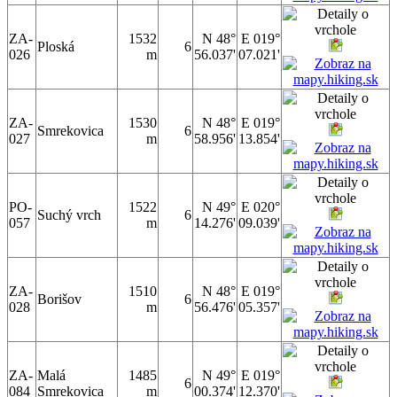
ZA-
1532
N 48°
E 019°
Ploská
6
026
m
56.037'
07.021'
ZA-
1530
N 48°
E 019°
Smrekovica
6
027
m
58.956'
13.854'
PO-
1522
N 49°
E 020°
Suchý vrch
6
057
m
14.276'
09.039'
ZA-
1510
N 48°
E 019°
Borišov
6
028
m
56.476'
05.357'
ZA-
Malá
1485
N 49°
E 019°
6
084
Smrekovica
m
00.374'
12.370'