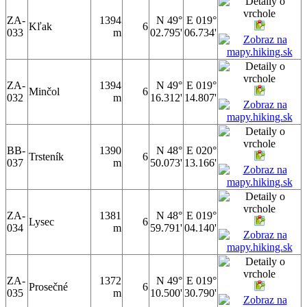
ZA-
1394
N 49°
E 019°
Kľak
6
033
m
02.795'
06.734'
ZA-
1394
N 49°
E 019°
Minčol
6
032
m
16.312'
14.807'
BB-
1390
N 48°
E 020°
Trsteník
6
037
m
50.073'
13.166'
ZA-
1381
N 48°
E 019°
Lysec
6
034
m
59.791'
04.140'
ZA-
1372
N 49°
E 019°
Prosečné
6
035
m
10.500'
30.790'