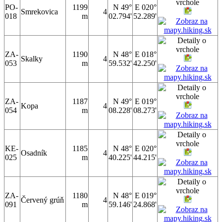
PO-
1199
N 49°
E 020°
Smrekovica
4
018
m
02.794'
52.289'
ZA-
1190
N 48°
E 018°
Skalky
4
053
m
59.532'
42.250'
ZA-
1187
N 49°
E 019°
Kopa
4
054
m
08.228'
08.273'
KE-
1185
N 48°
E 020°
Osadník
4
025
m
40.225'
44.215'
ZA-
1180
N 48°
E 019°
Červený grúň
4
091
m
59.146'
24.868'