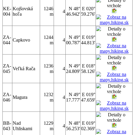
KE-
Kojšovská
1246
N 48°
E 020°
4
004
hoľa
m
46.942'
59.276'
ZA-
1244
N 49°
E 019°
Capkovo
4
044
m
00.787'
44.813'
ZA-
1236
N 49°
E 018°
Veľká Rača
4
045
m
24.809'
58.126'
ZA-
1232
N 49°
E 019°
Magura
4
046
m
17.777'
47.659'
BB-
Nad
1229
N 48°
E 019°
4
043
Uhliskami
m
56.253'
02.369'