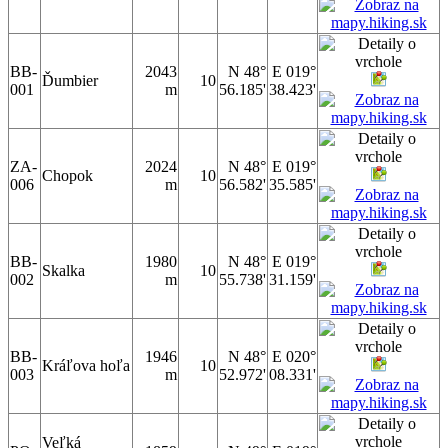
BB-
2043
N 48°
E 019°
Ďumbier
10
001
m
56.185'
38.423'
ZA-
2024
N 48°
E 019°
Chopok
10
006
m
56.582'
35.585'
BB-
1980
N 48°
E 019°
Skalka
10
002
m
55.738'
31.159'
BB-
1946
N 48°
E 020°
Kráľova hoľa
10
003
m
52.972'
08.331'
Veľká