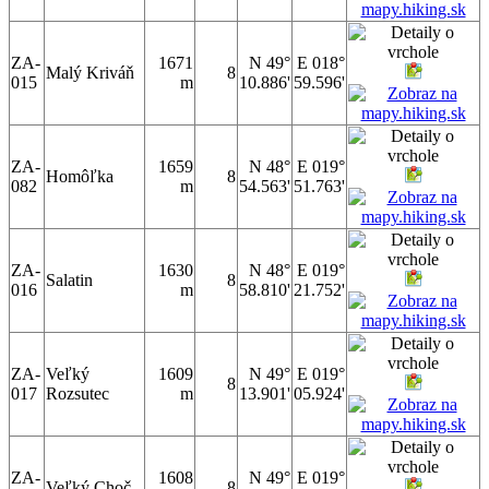
ZA-
1671
N 49°
E 018°
Malý Kriváň
8
015
m
10.886'
59.596'
ZA-
1659
N 48°
E 019°
Homôľka
8
082
m
54.563'
51.763'
ZA-
1630
N 48°
E 019°
Salatin
8
016
m
58.810'
21.752'
ZA-
Veľký
1609
N 49°
E 019°
8
017
Rozsutec
m
13.901'
05.924'
ZA-
1608
N 49°
E 019°
Veľký Choč
8