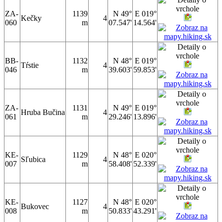
ZA-
1139
N 49°
E 019°
Kečky
4
060
m
07.547'
14.564'
BB-
1132
N 48°
E 019°
Tŕstie
4
046
m
39.603'
59.853'
ZA-
1131
N 49°
E 019°
Hruba Bučina
4
061
m
29.246'
13.896'
KE-
1129
N 48°
E 020°
Sľubica
4
007
m
58.408'
52.339'
KE-
1127
N 48°
E 020°
Bukovec
4
008
m
50.833'
43.291'