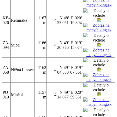
KE-
1167
N 48°
E 020°
Remiaška
4
026
m
53.051'
19.894'
ZA-
1166
N 49°
E 019°
Štibel
4
094
m
20.776'
15.074'
ZA-
1162
N 49°
E 019°
Nižná Lipová
4
058
m
04.880'
07.361'
PO-
1157
N 49°
E 020°
Minčol
4
019
m
14.077'
59.351'