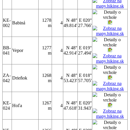
KE-
1278
N 48°
E 020°
Babiná
4
002
m
49.814'
27.766'
BB-
1277
N 48°
E 019°
Vepor
4
041
m
42.914'
27.494'
ZA-
1268
N 48°
E 018°
Drieňok
4
042
m
53.423'
57.705'
KE-
1267
N 48°
E 020°
Hoľa
4
024
m
47.618'
31.943'