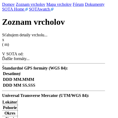
Domov
Zoznam vrcholov
Mapa vrcholov
Fórum
Dokumenty
SOTA Home
SOTAwatch
Zoznam vrcholov
Sťahujem detaily vrcholu...
x
(
m)
V SOTA od:
Ďalšie formáty...
Štandardné GPS formáty (WGS 84):
Desatinný
DDD MM.MMM
DDD MM SS.SSS
Universal Transverse Mercator (UTM/WGS 84):
Lokátor
Pohorie
Okres