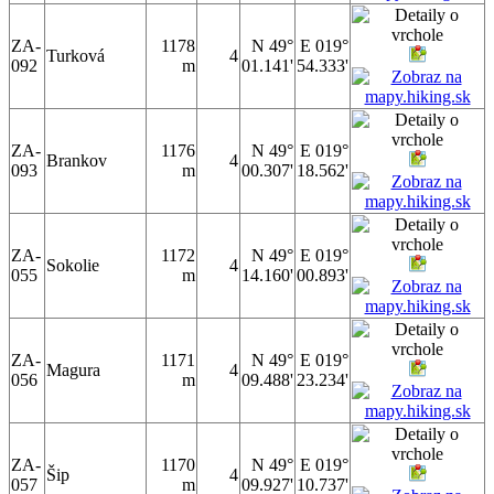
ZA-
1178
N 49°
E 019°
Turková
4
092
m
01.141'
54.333'
ZA-
1176
N 49°
E 019°
Brankov
4
093
m
00.307'
18.562'
ZA-
1172
N 49°
E 019°
Sokolie
4
055
m
14.160'
00.893'
ZA-
1171
N 49°
E 019°
Magura
4
056
m
09.488'
23.234'
ZA-
1170
N 49°
E 019°
Šip
4
057
m
09.927'
10.737'