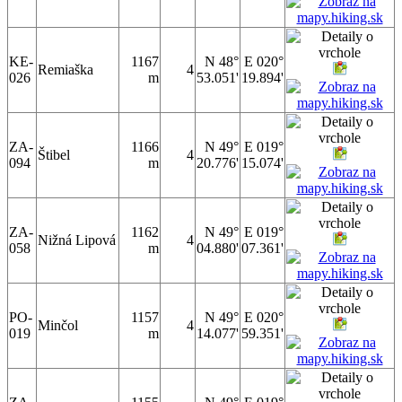
KE-
1167
N 48°
E 020°
Remiaška
4
026
m
53.051'
19.894'
ZA-
1166
N 49°
E 019°
Štibel
4
094
m
20.776'
15.074'
ZA-
1162
N 49°
E 019°
Nižná Lipová
4
058
m
04.880'
07.361'
PO-
1157
N 49°
E 020°
Minčol
4
019
m
14.077'
59.351'