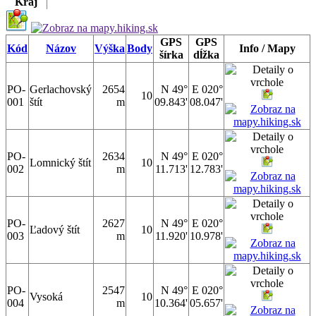
Kraj
GPS
GPS
Kód
Názov
Výška
Body
Info / Mapy
šírka
dĺžka
PO-
Gerlachovský
2654
N 49°
E 020°
10
001
štít
m
09.843'
08.047'
PO-
2634
N 49°
E 020°
Lomnický štít
10
002
m
11.713'
12.783'
PO-
2627
N 49°
E 020°
Ľadový štít
10
003
m
11.920'
10.978'
PO-
2547
N 49°
E 020°
Vysoká
10
004
m
10.364'
05.657'