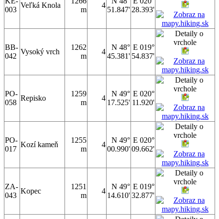
KE-
1266
N 48°
E 020°
Veľká Knola
4
003
m
51.847'
28.393'
BB-
1262
N 48°
E 019°
Vysoký vrch
4
042
m
45.381'
54.837'
PO-
1259
N 49°
E 020°
Repisko
4
058
m
17.525'
11.920'
PO-
1255
N 49°
E 020°
Kozí kameň
4
017
m
00.990'
09.662'
ZA-
1251
N 49°
E 019°
Kopec
4
043
m
14.610'
32.877'