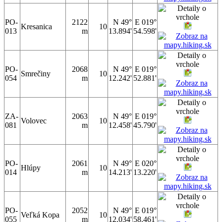
PO-
2122
N 49°
E 019°
Kresanica
10
013
m
13.894'
54.598'
PO-
2068
N 49°
E 019°
Smrečiny
10
054
m
12.242'
52.881'
ZA-
2063
N 49°
E 019°
Volovec
10
081
m
12.458'
45.790'
PO-
2061
N 49°
E 020°
Hlúpy
10
014
m
14.213'
13.220'
PO-
2052
N 49°
E 019°
Veľká Kopa
10
055
m
12.034'
58.461'