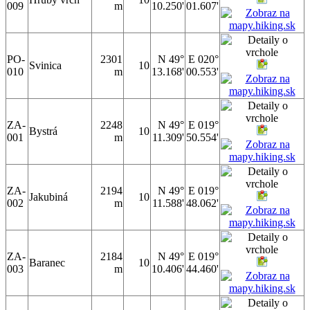
009
m
10.250'
01.607'
PO-
2301
N 49°
E 020°
Svinica
10
010
m
13.168'
00.553'
ZA-
2248
N 49°
E 019°
Bystrá
10
001
m
11.309'
50.554'
ZA-
2194
N 49°
E 019°
Jakubiná
10
002
m
11.588'
48.062'
ZA-
2184
N 49°
E 019°
Baranec
10
003
m
10.406'
44.460'