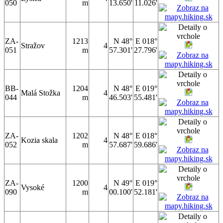
050
m
13.650'
11.026'
ZA-
1213
N 48°
E 018°
Stražov
4
051
m
57.301'
27.796'
BB-
1204
N 48°
E 019°
Malá Stožka
4
044
m
46.503'
55.481'
ZA-
1202
N 48°
E 018°
Kozia skala
4
052
m
57.687'
59.686'
ZA-
1200
N 49°
E 019°
Vysoké
4
090
m
00.100'
52.181'