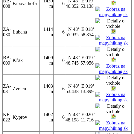
BB-
1439
N 48°
E 019°
Fabova hoľa
6
008
m
46.352'
53.138'
ZA-
1414
N 48°
E 018°
Ľubená
6
030
m
55.935'
58.854'
BB-
1409
N 48°
E 019°
Kľak
6
009
m
46.745'
57.956'
ZA-
1403
N 48°
E 019°
Zvolen
6
031
m
53.438'
13.399'
KE-
1402
N 48°
E 020°
Kyprov
6
022
m
48.198'
11.716'