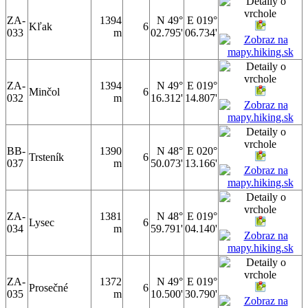
ZA-
1394
N 49°
E 019°
Kľak
6
033
m
02.795'
06.734'
ZA-
1394
N 49°
E 019°
Minčol
6
032
m
16.312'
14.807'
BB-
1390
N 48°
E 020°
Trsteník
6
037
m
50.073'
13.166'
ZA-
1381
N 48°
E 019°
Lysec
6
034
m
59.791'
04.140'
ZA-
1372
N 49°
E 019°
Prosečné
6
035
m
10.500'
30.790'