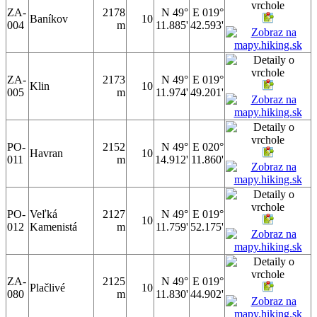
ZA-
2178
N 49°
E 019°
Baníkov
10
004
m
11.885'
42.593'
ZA-
2173
N 49°
E 019°
Klin
10
005
m
11.974'
49.201'
PO-
2152
N 49°
E 020°
Havran
10
011
m
14.912'
11.860'
PO-
Veľká
2127
N 49°
E 019°
10
012
Kamenistá
m
11.759'
52.175'
ZA-
2125
N 49°
E 019°
Plačlivé
10
080
m
11.830'
44.902'