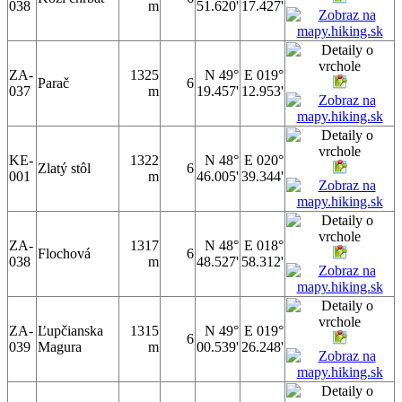
038
m
51.620'
17.427'
ZA-
1325
N 49°
E 019°
Parač
6
037
m
19.457'
12.953'
KE-
1322
N 48°
E 020°
Zlatý stôl
6
001
m
46.005'
39.344'
ZA-
1317
N 48°
E 018°
Flochová
6
038
m
48.527'
58.312'
ZA-
Ľupčianska
1315
N 49°
E 019°
6
039
Magura
m
00.539'
26.248'