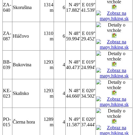
ZA-
1314
N 49°
E 019°
Skorušina
6
040
m
17.882'
41.539'
ZA-
1310
N 48°
E 019°
Hláčovo
6
087
m
59.994'
29.452'
BB-
1293
N 48°
E 019°
Bukovina
4
039
m
40.473'
24.994'
KE-
1293
N 48°
E 020°
Skalisko
4
023
m
44.660'
34.502'
PO-
1289
N 49°
E 020°
Čierna hora
4
015
m
11.587'
37.444'