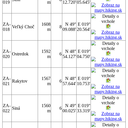
019
m
12.720'
05.645'
ZA-
1608
N 49°
E 019°
Veľký Choč
8
018
m
09.088'
20.564'
ZA-
1592
N 48°
E 019°
Ostredok
6
020
m
54.127'
04.750'
ZA-
1567
N 48°
E 019°
Rakytov
6
021
m
57.644'
10.753'
ZA-
1560
N 49°
E 019°
Siná
6
022
m
00.025'
33.319'