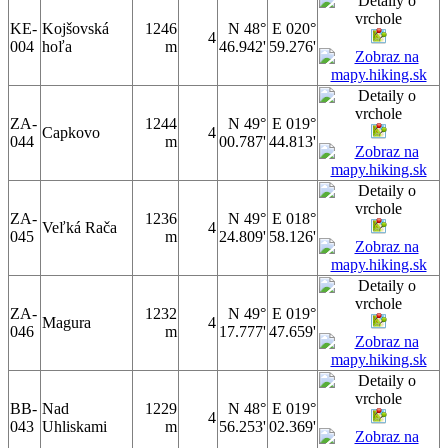
KE-
Kojšovská
1246
N 48°
E 020°
4
004
hoľa
m
46.942'
59.276'
ZA-
1244
N 49°
E 019°
Capkovo
4
044
m
00.787'
44.813'
ZA-
1236
N 49°
E 018°
Veľká Rača
4
045
m
24.809'
58.126'
ZA-
1232
N 49°
E 019°
Magura
4
046
m
17.777'
47.659'
BB-
Nad
1229
N 48°
E 019°
4
043
Uhliskami
m
56.253'
02.369'