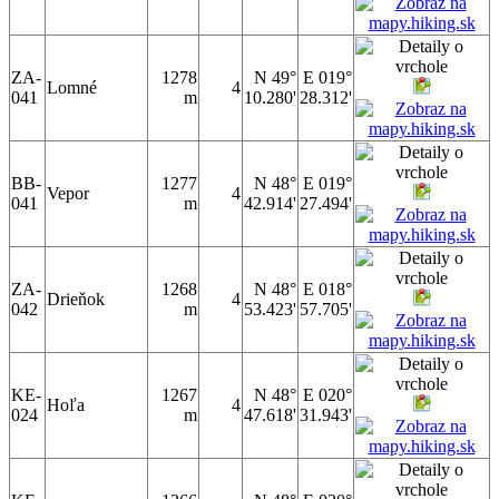
ZA-
1278
N 49°
E 019°
Lomné
4
041
m
10.280'
28.312'
BB-
1277
N 48°
E 019°
Vepor
4
041
m
42.914'
27.494'
ZA-
1268
N 48°
E 018°
Drieňok
4
042
m
53.423'
57.705'
KE-
1267
N 48°
E 020°
Hoľa
4
024
m
47.618'
31.943'