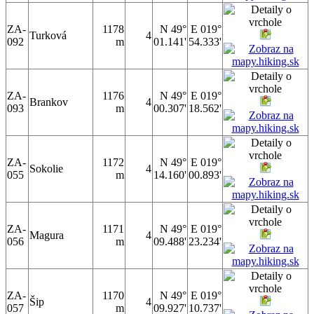
ZA-
1178
N 49°
E 019°
Turková
4
092
m
01.141'
54.333'
ZA-
1176
N 49°
E 019°
Brankov
4
093
m
00.307'
18.562'
ZA-
1172
N 49°
E 019°
Sokolie
4
055
m
14.160'
00.893'
ZA-
1171
N 49°
E 019°
Magura
4
056
m
09.488'
23.234'
ZA-
1170
N 49°
E 019°
Šip
4
057
m
09.927'
10.737'