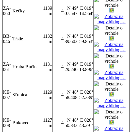
ZA-
1139
N 49°
E 019°
Kečky
4
060
m
07.547'
14.564'
BB-
1132
N 48°
E 019°
Tŕstie
4
046
m
39.603'
59.853'
ZA-
1131
N 49°
E 019°
Hruba Bučina
4
061
m
29.246'
13.896'
KE-
1129
N 48°
E 020°
Sľubica
4
007
m
58.408'
52.339'
KE-
1127
N 48°
E 020°
Bukovec
4
008
m
50.833'
43.291'