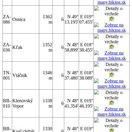
ZA-
1362
N 49°
E 019°
Osnica
6
086
m
13.195'
07.455'
ZA-
1352
N 48°
E 018°
Kľak
6
036
m
58.899'
38.455'
TN-
1346
N 48°
E 018°
Vtáčnik
6
001
m
37.486'
38.089'
BB-
Klenovský
1338
N 48°
E 019°
6
010
Vepor
m
41.354'
46.195'
BB-
1330
N 48°
E 019°
Kozí chrbát
6