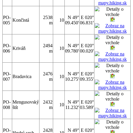
PO-
2538
N 49°
E 020°
Končistá
10
005
m
09.450'
06.831'
PO-
2494
N 49°
E 020°
Kriváň
10
006
m
09.780'
00.020'
PO-
2476
N 49°
E 020°
Bradavica
10
007
m
10.275'
09.355'
PO-
Mengusovský
2432
N 49°
E 020°
10
008
štít
m
11.232'
03.589'
PO-
2428
N 49°
E 020°
Hrubý vrch
10