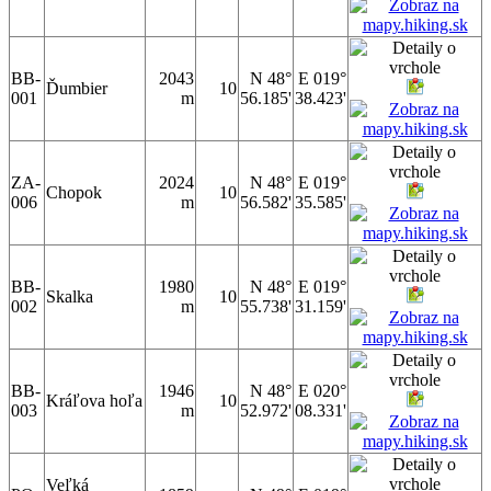
BB-
2043
N 48°
E 019°
Ďumbier
10
001
m
56.185'
38.423'
ZA-
2024
N 48°
E 019°
Chopok
10
006
m
56.582'
35.585'
BB-
1980
N 48°
E 019°
Skalka
10
002
m
55.738'
31.159'
BB-
1946
N 48°
E 020°
Kráľova hoľa
10
003
m
52.972'
08.331'
Veľká