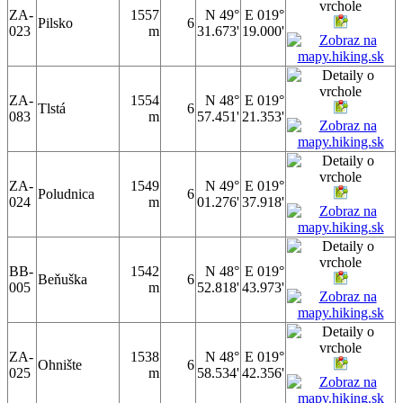
ZA-
1557
N 49°
E 019°
Pilsko
6
023
m
31.673'
19.000'
ZA-
1554
N 48°
E 019°
Tlstá
6
083
m
57.451'
21.353'
ZA-
1549
N 49°
E 019°
Poludnica
6
024
m
01.276'
37.918'
BB-
1542
N 48°
E 019°
Beňuška
6
005
m
52.818'
43.973'
ZA-
1538
N 48°
E 019°
Ohnište
6
025
m
58.534'
42.356'