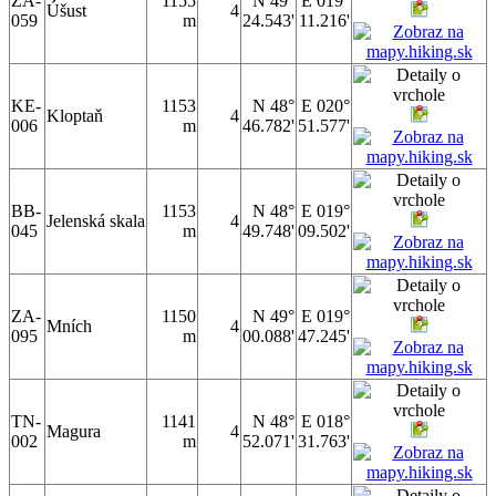
ZA-
1155
N 49°
E 019°
Úšust
4
059
m
24.543'
11.216'
KE-
1153
N 48°
E 020°
Kloptaň
4
006
m
46.782'
51.577'
BB-
1153
N 48°
E 019°
Jelenská skala
4
045
m
49.748'
09.502'
ZA-
1150
N 49°
E 019°
Mních
4
095
m
00.088'
47.245'
TN-
1141
N 48°
E 018°
Magura
4
002
m
52.071'
31.763'