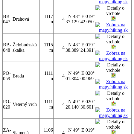
BB-
1117
N 48°
E 019°
Drahová
4
047
m
37.129'
42.050'
BB-
Želobudzská
1115
N 48°
E 019°
4
048
skalka
m
38.389'
24.391'
PO-
1111
N 49°
E 020°
Brada
4
059
m
01.304'
00.969'
PO-
1111
N 49°
E 020°
Veterný vrch
4
020
m
20.140'
30.601'
ZA-
1106
N 49°
E 019°
Slamená
4