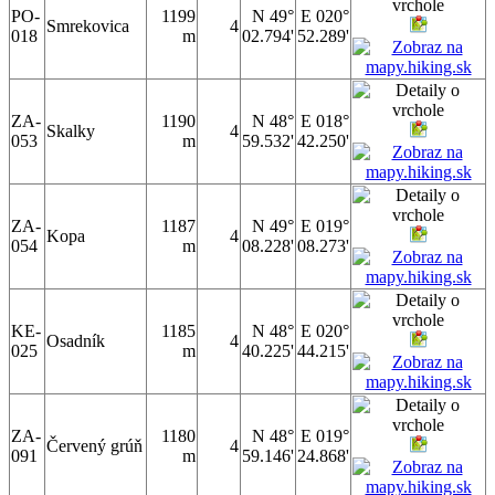
PO-
1199
N 49°
E 020°
Smrekovica
4
018
m
02.794'
52.289'
ZA-
1190
N 48°
E 018°
Skalky
4
053
m
59.532'
42.250'
ZA-
1187
N 49°
E 019°
Kopa
4
054
m
08.228'
08.273'
KE-
1185
N 48°
E 020°
Osadník
4
025
m
40.225'
44.215'
ZA-
1180
N 48°
E 019°
Červený grúň
4
091
m
59.146'
24.868'