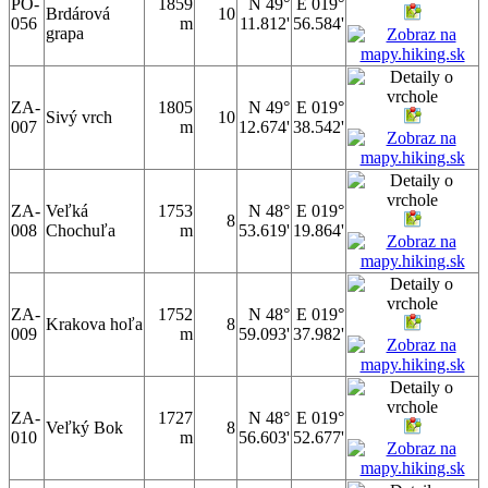
PO-
1859
N 49°
E 019°
Brdárová
10
056
m
11.812'
56.584'
grapa
ZA-
1805
N 49°
E 019°
Sivý vrch
10
007
m
12.674'
38.542'
ZA-
Veľká
1753
N 48°
E 019°
8
008
Chochuľa
m
53.619'
19.864'
ZA-
1752
N 48°
E 019°
Krakova hoľa
8
009
m
59.093'
37.982'
ZA-
1727
N 48°
E 019°
Veľký Bok
8
010
m
56.603'
52.677'