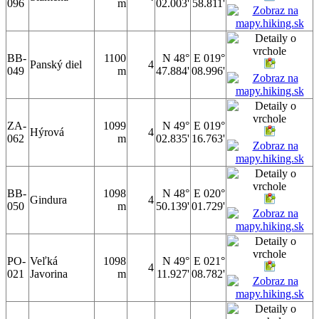
096
m
02.003'
58.811'
BB-
1100
N 48°
E 019°
Panský diel
4
049
m
47.884'
08.996'
ZA-
1099
N 49°
E 019°
Hýrová
4
062
m
02.835'
16.763'
BB-
1098
N 48°
E 020°
Gindura
4
050
m
50.139'
01.729'
PO-
Veľká
1098
N 49°
E 021°
4
021
Javorina
m
11.927'
08.782'