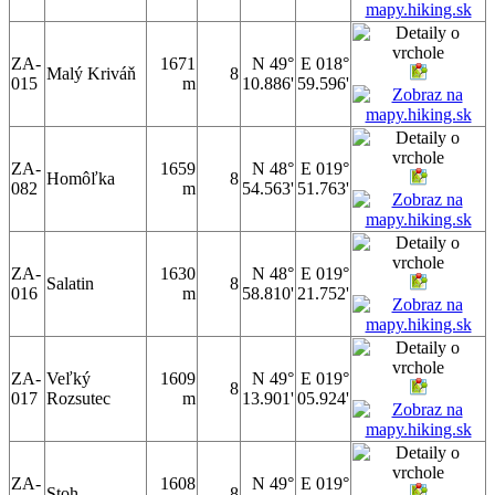
ZA-
1671
N 49°
E 018°
Malý Kriváň
8
015
m
10.886'
59.596'
ZA-
1659
N 48°
E 019°
Homôľka
8
082
m
54.563'
51.763'
ZA-
1630
N 48°
E 019°
Salatin
8
016
m
58.810'
21.752'
ZA-
Veľký
1609
N 49°
E 019°
8
017
Rozsutec
m
13.901'
05.924'
ZA-
1608
N 49°
E 019°
Stoh
8