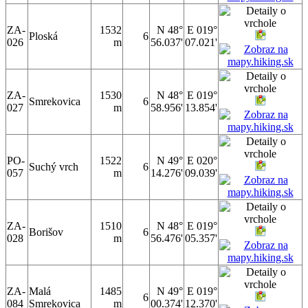
ZA-
1532
N 48°
E 019°
Ploská
6
026
m
56.037'
07.021'
ZA-
1530
N 48°
E 019°
Smrekovica
6
027
m
58.956'
13.854'
PO-
1522
N 49°
E 020°
Suchý vrch
6
057
m
14.276'
09.039'
ZA-
1510
N 48°
E 019°
Borišov
6
028
m
56.476'
05.357'
ZA-
Malá
1485
N 49°
E 019°
6
084
Smrekovica
m
00.374'
12.370'