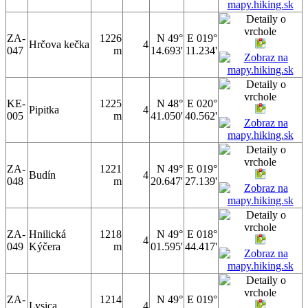
ZA-
1226
N 49°
E 019°
Hrčova kečka
4
047
m
14.693'
11.234'
KE-
1225
N 48°
E 020°
Pipitka
4
005
m
41.050'
40.562'
ZA-
1221
N 49°
E 019°
Budín
4
048
m
20.647'
27.139'
ZA-
Hnilická
1218
N 49°
E 018°
4
049
Kýčera
m
01.595'
44.417'
ZA-
1214
N 49°
E 019°
Lysica
4