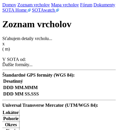
Domov
Zoznam vrcholov
Mapa vrcholov
Fórum
Dokumenty
SOTA Home
SOTAwatch
Zoznam vrcholov
Sťahujem detaily vrcholu...
x
(
m)
V SOTA od:
Ďalšie formáty...
Štandardné GPS formáty (WGS 84):
Desatinný
DDD MM.MMM
DDD MM SS.SSS
Universal Transverse Mercator (UTM/WGS 84):
Lokátor
Pohorie
Okres