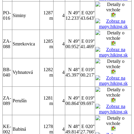
PO-
1287
N 49°
E 020°
Siminy
4
016
m
12.233'
43.643'
ZA-
1285
N 49°
E 019°
Smrekovica
4
088
m
00.952'
41.469'
BB-
1282
N 48°
E 019°
Vyhnatová
4
040
m
45.397'
00.217'
ZA-
1281
N 49°
E 019°
Perušín
4
089
m
00.864'
09.697'
KE-
1278
N 48°
E 020°
Babiná
4
002
m
49.814'
27.766'