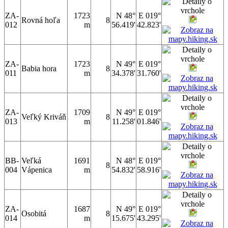
ZA-
1723
N 48°
E 019°
Rovná hoľa
8
012
m
56.419'
42.823'
ZA-
1723
N 49°
E 019°
Babia hora
8
011
m
34.378'
31.760'
ZA-
1709
N 49°
E 019°
Veľký Kriváň
8
013
m
11.258'
01.846'
BB-
Veľká
1691
N 48°
E 019°
8
004
Vápenica
m
54.832'
58.916'
ZA-
1687
N 49°
E 019°
Osobitá
8
014
m
15.675'
43.295'