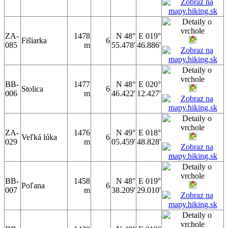
ZA-
1478
N 48°
E 019°
Fišiarka
6
085
m
55.478'
46.886'
BB-
1477
N 48°
E 020°
Stolica
6
006
m
46.422'
12.427'
ZA-
1476
N 49°
E 018°
Veľká lúka
6
029
m
05.459'
48.828'
BB-
1458
N 48°
E 019°
Poľana
6
007
m
38.209'
29.010'