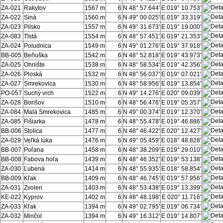
ZA-021
Rakytov
1567 m
6
N 48° 57.644'
E 019° 10.753'
ZA-022
Siná
1560 m
6
N 49° 00.025'
E 019° 33.319'
ZA-023
Pilsko
1557 m
6
N 49° 31.673'
E 019° 19.000'
ZA-083
Tlstá
1554 m
6
N 48° 57.451'
E 019° 21.353'
ZA-024
Poludnica
1549 m
6
N 49° 01.276'
E 019° 37.918'
BB-005
Beňuška
1542 m
6
N 48° 52.818'
E 019° 43.973'
ZA-025
Ohnište
1538 m
6
N 48° 58.534'
E 019° 42.356'
ZA-026
Ploská
1532 m
6
N 48° 56.037'
E 019° 07.021'
ZA-027
Smrekovica
1530 m
6
N 48° 58.956'
E 019° 13.854'
PO-057
Suchý vrch
1522 m
6
N 49° 14.276'
E 020° 09.039'
ZA-028
Borišov
1510 m
6
N 48° 56.476'
E 019° 05.357'
ZA-084
Malá Smrekovica
1485 m
6
N 49° 00.374'
E 019° 12.370'
ZA-085
Fišiarka
1478 m
6
N 48° 55.478'
E 019° 46.886'
BB-006
Stolica
1477 m
6
N 48° 46.422'
E 020° 12.427'
ZA-029
Veľká lúka
1476 m
6
N 49° 05.459'
E 018° 48.828'
BB-007
Poľana
1458 m
6
N 48° 38.209'
E 019° 29.010'
BB-008
Fabova hoľa
1439 m
6
N 48° 46.352'
E 019° 53.138'
ZA-030
Ľubená
1414 m
6
N 48° 55.935'
E 018° 58.854'
BB-009
Kľak
1409 m
6
N 48° 46.745'
E 019° 57.956'
ZA-031
Zvolen
1403 m
6
N 48° 53.438'
E 019° 13.399'
KE-022
Kyprov
1402 m
6
N 48° 48.198'
E 020° 11.716'
ZA-033
Kľak
1394 m
6
N 49° 02.795'
E 019° 06.734'
ZA-032
Minčol
1394 m
6
N 49° 16.312'
E 019° 14.807'