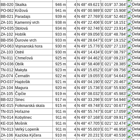
BB-020
Skalka
946 m
4
N 48° 49.621'
E 019° 37.364'
PO-062
Krížová
941 m
4
N 49° 00.989'
E 020° 15.908'
BB-021
Paradajs
939 m
4
N 48° 27.769'
E 018° 52.463'
ZA-101
Kamenný vrch
938 m
4
N 49° 22.406'
E 019° 18.151'
PO-035
Stolová
934 m
4
N 49° 02.746'
E 022° 23.914'
ZA-102
Hoblík
933 m
4
N 49° 09.056'
E 018° 48.784'
BB-056
Ďurovie vrch
933 m
4
N 48° 28.647'
E 019° 19.152'
PO-063
Vojnianská hora
930 m
4
N 49° 15.776'
E 020° 27.133'
ZA-103
Ostré
930 m
4
N 49° 14.434'
E 019° 08.797'
TN-011
Chmeľová
925 m
4
N 49° 04.462'
E 018° 09.237'
PO-036
Oblík
925 m
4
N 48° 58.408'
E 021° 28.385'
TN-012
Makyta
923 m
4
N 49° 15.652'
E 018° 09.756'
ZA-074
Černatín
922 m
4
N 49° 19.055'
E 018° 54.643'
PO-037
Hajdošik
921 m
4
N 49° 04.190'
E 022° 20.467'
ZA-104
Magura
920 m
4
N 49° 15.736'
E 018° 55.930'
ZA-105
Čipčie
919 m
4
N 49° 08.032'
E 018° 45.983'
BB-022
Sinec
917 m
4
N 48° 33.296'
E 019° 54.946'
KE-015
Folkmarská skala
915 m
4
N 48° 49.748'
E 021° 00.677'
TN-015
Hoľazne
911 m
4
N 48° 55.747'
E 018° 17.059'
TN-014
Kobylinec
911 m
4
N 49° 07.168'
E 018° 09.917'
KE-016
Mošnik
911 m
4
N 48° 47.705'
E 021° 32.474'
TN-013
Veľký Lopeník
911 m
4
N 48° 55.003'
E 017° 46.958'
ZA-106
Kazícka Kýčera
910 m
4
N 49° 20.231'
E 018° 40.536'