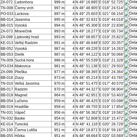
ZA-072
Ľadonhora
999 m
4
N 49° 16.895'
E 018° 52.725'
TN-008
Čierny vrch
997 m
4
N 48° 48.905'
E 018° 24.514'
PO-033
Lackova
997 m
4
N 49° 25.603'
E 021° 06.154'
BB-014
Jasenina
995 m
4
N 48° 32.831'
E 019° 44.018'
BB-015
Vysoká
994 m
4
N 48° 45.306'
E 019° 22.838'
ZA-073
Mravečnik
993 m
4
N 49° 16.277'
E 019° 00.734'
ZA-098
Liptovský hrad
993 m
4
N 49° 08.857'
E 019° 25.823'
KE-013
Veľký Radzim
991 m
4
N 48° 46.648'
E 020° 20.357'
BB-052
Vysoká
987 m
4
N 48° 49.226'
E 019° 14.263'
BB-053
Dielik
987 m
4
N 48° 44.122'
E 019° 50.066'
TN-009
Suchá hora
986 m
4
N 48° 55.539'
E 018° 21.328'
PO-034
Makovica
981 m
4
N 48° 51.136'
E 021° 29.503'
ZA-099
Plieška
977 m
4
N 49° 08.365'
E 019° 24.364'
BB-016
Zrazy
973 m
4
N 48° 45.214'
E 019° 43.765'
TN-010
Veľká Javorina
970 m
4
N 48° 51.475'
E 017° 40.570'
BB-017
Radzim
970 m
4
N 48° 44.327'
E 020° 06.904'
BB-018
Magnet
964 m
4
N 48° 42.951'
E 019° 53.403'
BB-054
Lučivno
959 m
4
N 48° 46.425'
E 019° 03.098'
BB-019
Hradište
958 m
4
N 48° 49.755'
E 019° 17.854'
TN-031
Vápeč
956 m
4
N 48° 56.362'
E 018° 19.582'
TN-032
Baske
954 m
4
N 48° 52.808'
E 018° 15.472'
KE-014
Turecká
953 m
4
N 48° 41.116'
E 020° 28.729'
ZA-100
Čierna Lutiša
951 m
4
N 49° 18.871'
E 018° 59.187'
BB-055
Hôrka
951 m
4
N 48° 49.664'
E 020° 03.569'