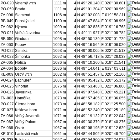
PO-020
Veterný vrch
1111 m
4
N 49° 20.140'
E 020° 30.601'
PO-059
Brada
1111 m
4
N 49° 01.304'
E 020° 00.969'
ZA-096
Slamená
1106 m
4
N 49° 02.003'
E 019° 58.811'
BB-049
Panský diel
1100 m
4
N 48° 47.884'
E 019° 08.996'
ZA-062
Hýrová
1099 m
4
N 49° 02.835'
E 019° 16.763'
PO-021
Veľká Javorina
1098 m
4
N 49° 11.927'
E 021° 08.782'
BB-050
Gindura
1098 m
4
N 48° 50.139'
E 020° 01.729'
ZA-063
Pupov
1096 m
4
N 49° 16.564'
E 019° 06.020'
PO-022
Stinská
1093 m
4
N 49° 00.005'
E 022° 31.513'
PO-023
Šimonka
1092 m
4
N 48° 56.718'
E 021° 28.033'
ZA-065
Holica
1086 m
4
N 49° 10.260'
E 019° 21.541'
ZA-064
Boboty
1086 m
4
N 49° 14.641'
E 019° 03.611'
KE-009
Ostrý vrch
1082 m
4
N 48° 51.457'
E 020° 52.166'
PO-024
Bachureň
1081 m
4
N 49° 05.432'
E 020° 55.372'
PO-025
Vihorlat
1076 m
4
N 48° 53.483'
E 022° 06.808'
PO-026
Javorinka
1074 m
4
N 49° 07.948'
E 020° 45.221'
TN-003
Homôľka
1073 m
4
N 48° 57.405'
E 018° 36.055'
PO-027
Čierna hora
1073 m
4
N 48° 58.182'
E 021° 25.500'
KE-027
Kráľova hora
1071 m
4
N 48° 52.240'
E 020° 25.189'
ZA-066
Veľký Javornik
1071 m
4
N 49° 19.132'
E 018° 22.042'
ZA-067
Veľký Polom
1067 m
4
N 49° 30.379'
E 018° 40.276'
ZA-068
Ostré
1067 m
4
N 49° 08.195'
E 019° 12.629'
KE-010
Lastovičí vrch
1061 m
4
N 48° 44.502'
E 020° 48.709'
KE-028
Bykárka
1057 m
4
N 48° 54.800'
E 020° 24.025'