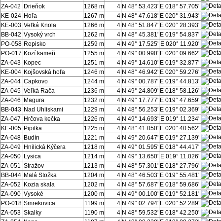
ZA-042
Drieňok
1268 m
4
N 48° 53.423'
E 018° 57.705'
KE-024
Hoľa
1267 m
4
N 48° 47.618'
E 020° 31.943'
KE-003
Veľká Knola
1266 m
4
N 48° 51.847'
E 020° 28.393'
BB-042
Vysoký vrch
1262 m
4
N 48° 45.381'
E 019° 54.837'
PO-058
Repisko
1259 m
4
N 49° 17.525'
E 020° 11.920'
PO-017
Kozí kameň
1255 m
4
N 49° 00.990'
E 020° 09.662'
ZA-043
Kopec
1251 m
4
N 49° 14.610'
E 019° 32.877'
KE-004
Kojšovská hoľa
1246 m
4
N 48° 46.942'
E 020° 59.276'
ZA-044
Capkovo
1244 m
4
N 49° 00.787'
E 019° 44.813'
ZA-045
Veľká Rača
1236 m
4
N 49° 24.809'
E 018° 58.126'
ZA-046
Magura
1232 m
4
N 49° 17.777'
E 019° 47.659'
BB-043
Nad Uhliskami
1229 m
4
N 48° 56.253'
E 019° 02.369'
ZA-047
Hrčova kečka
1226 m
4
N 49° 14.693'
E 019° 11.234'
KE-005
Pipitka
1225 m
4
N 48° 41.050'
E 020° 40.562'
ZA-048
Budín
1221 m
4
N 49° 20.647'
E 019° 27.139'
ZA-049
Hnilická Kýčera
1218 m
4
N 49° 01.595'
E 018° 44.417'
ZA-050
Lysica
1214 m
4
N 49° 13.650'
E 019° 11.026'
ZA-051
Stražov
1213 m
4
N 48° 57.301'
E 018° 27.796'
BB-044
Malá Stožka
1204 m
4
N 48° 46.503'
E 019° 55.481'
ZA-052
Kozia skala
1202 m
4
N 48° 57.687'
E 018° 59.686'
ZA-090
Vysoké
1200 m
4
N 49° 00.100'
E 019° 52.181'
PO-018
Smrekovica
1199 m
4
N 49° 02.794'
E 020° 52.289'
ZA-053
Skalky
1190 m
4
N 48° 59.532'
E 018° 42.250'