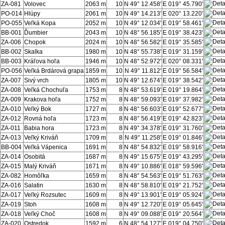
ZA-081
Volovec
2063 m
10
N 49° 12.458'
E 019° 45.790'
PO-014
Hlúpy
2061 m
10
N 49° 14.213'
E 020° 13.220'
PO-055
Veľká Kopa
2052 m
10
N 49° 12.034'
E 019° 58.461'
BB-001
Ďumbier
2043 m
10
N 48° 56.185'
E 019° 38.423'
ZA-006
Chopok
2024 m
10
N 48° 56.582'
E 019° 35.585'
BB-002
Skalka
1980 m
10
N 48° 55.738'
E 019° 31.159'
BB-003
Kráľova hoľa
1946 m
10
N 48° 52.972'
E 020° 08.331'
PO-056
Veľká Brdárová grapa
1859 m
10
N 49° 11.812'
E 019° 56.584'
ZA-007
Sivý vrch
1805 m
10
N 49° 12.674'
E 019° 38.542'
ZA-008
Veľká Chochuľa
1753 m
8
N 48° 53.619'
E 019° 19.864'
ZA-009
Krakova hoľa
1752 m
8
N 48° 59.093'
E 019° 37.982'
ZA-010
Veľký Bok
1727 m
8
N 48° 56.603'
E 019° 52.677'
ZA-012
Rovná hoľa
1723 m
8
N 48° 56.419'
E 019° 42.823'
ZA-011
Babia hora
1723 m
8
N 49° 34.378'
E 019° 31.760'
ZA-013
Veľký Kriváň
1709 m
8
N 49° 11.258'
E 019° 01.846'
BB-004
Veľká Vápenica
1691 m
8
N 48° 54.832'
E 019° 58.916'
ZA-014
Osobitá
1687 m
8
N 49° 15.675'
E 019° 43.295'
ZA-015
Malý Kriváň
1671 m
8
N 49° 10.886'
E 018° 59.596'
ZA-082
Homôľka
1659 m
8
N 48° 54.563'
E 019° 51.763'
ZA-016
Salatin
1630 m
8
N 48° 58.810'
E 019° 21.752'
ZA-017
Veľký Rozsutec
1609 m
8
N 49° 13.901'
E 019° 05.924'
ZA-019
Stoh
1608 m
8
N 49° 12.720'
E 019° 05.645'
ZA-018
Veľký Choč
1608 m
8
N 49° 09.088'
E 019° 20.564'
ZA-020
Ostredok
1592 m
6
N 48° 54.127'
E 019° 04.750'