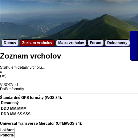
Domov
Zoznam vrcholov
Mapa vrcholov
Fórum
Dokumenty
S
Zoznam vrcholov
Sťahujem detaily vrcholu...
x
(
m)
V SOTA od:
Ďalšie formáty...
Štandardné GPS formáty (WGS 84):
Desatinný
DDD MM.MMM
DDD MM SS.SSS
Universal Transverse Mercator (UTM/WGS 84):
Lokátor
Pohorie