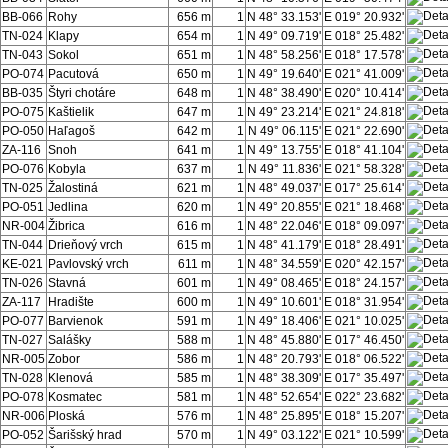
BB-066
Rohy
656 m
1
N 48° 33.153'
E 019° 20.932'
TN-024
Klapy
654 m
1
N 49° 09.719'
E 018° 25.482'
TN-043
Sokol
651 m
1
N 48° 58.256'
E 018° 17.578'
PO-074
Pacutová
650 m
1
N 49° 19.640'
E 021° 41.009'
BB-035
Štyri chotáre
648 m
1
N 48° 38.490'
E 020° 10.414'
PO-075
Kaštielik
647 m
1
N 49° 23.214'
E 021° 24.818'
PO-050
Haľagoš
642 m
1
N 49° 06.115'
E 021° 22.690'
ZA-116
Snoh
641 m
1
N 49° 13.755'
E 018° 41.104'
PO-076
Kobyla
637 m
1
N 49° 11.836'
E 021° 58.328'
TN-025
Žalostiná
621 m
1
N 48° 49.037'
E 017° 25.614'
PO-051
Jedlina
620 m
1
N 49° 20.855'
E 021° 18.468'
NR-004
Žibrica
616 m
1
N 48° 22.046'
E 018° 09.097'
TN-044
Drieňový vrch
615 m
1
N 48° 41.179'
E 018° 28.491'
KE-021
Pavlovský vrch
611 m
1
N 48° 34.559'
E 020° 42.157'
TN-026
Stavná
601 m
1
N 49° 08.465'
E 018° 24.157'
ZA-117
Hradište
600 m
1
N 49° 10.601'
E 018° 31.954'
PO-077
Barvienok
591 m
1
N 49° 18.406'
E 021° 10.025'
TN-027
Salášky
588 m
1
N 48° 45.880'
E 017° 46.450'
NR-005
Zobor
586 m
1
N 48° 20.793'
E 018° 06.522'
TN-028
Klenová
585 m
1
N 48° 38.309'
E 017° 35.497'
PO-078
Kosmatec
581 m
1
N 48° 52.654'
E 022° 23.682'
NR-006
Ploská
576 m
1
N 48° 25.895'
E 018° 15.207'
PO-052
Šarišský hrad
570 m
1
N 49° 03.122'
E 021° 10.599'