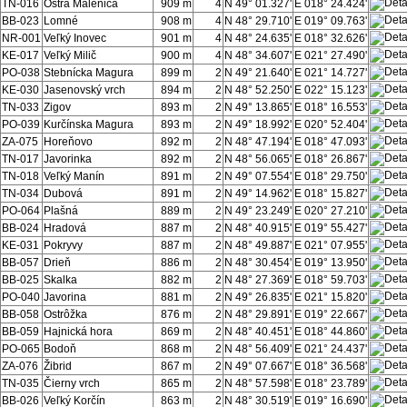
TN-016
Ostrá Malenica
909 m
4
N 49° 01.327'
E 018° 24.424'
BB-023
Lomné
908 m
4
N 48° 29.710'
E 019° 09.763'
NR-001
Veľký Inovec
901 m
4
N 48° 24.635'
E 018° 32.626'
KE-017
Veľký Milič
900 m
4
N 48° 34.607'
E 021° 27.490'
PO-038
Stebnícka Magura
899 m
2
N 49° 21.640'
E 021° 14.727'
KE-030
Jasenovský vrch
894 m
2
N 48° 52.250'
E 022° 15.123'
TN-033
Zigov
893 m
2
N 49° 13.865'
E 018° 16.553'
PO-039
Kurčínska Magura
893 m
2
N 49° 18.992'
E 020° 52.404'
ZA-075
Horeňovo
892 m
2
N 48° 47.194'
E 018° 47.093'
TN-017
Javorinka
892 m
2
N 48° 56.065'
E 018° 26.867'
TN-018
Veľký Manín
891 m
2
N 49° 07.554'
E 018° 29.750'
TN-034
Dubová
891 m
2
N 49° 14.962'
E 018° 15.827'
PO-064
Plašná
889 m
2
N 49° 23.249'
E 020° 27.210'
BB-024
Hradová
887 m
2
N 48° 40.915'
E 019° 55.427'
KE-031
Pokryvy
887 m
2
N 48° 49.887'
E 021° 07.955'
BB-057
Drieň
886 m
2
N 48° 30.454'
E 019° 13.950'
BB-025
Skalka
882 m
2
N 48° 27.369'
E 018° 59.703'
PO-040
Javorina
881 m
2
N 49° 26.835'
E 021° 15.820'
BB-058
Ostrôžka
876 m
2
N 48° 29.891'
E 019° 22.667'
BB-059
Hajnická hora
869 m
2
N 48° 40.451'
E 018° 44.860'
PO-065
Bodoň
868 m
2
N 48° 56.409'
E 021° 24.437'
ZA-076
Žibrid
867 m
2
N 49° 07.667'
E 018° 36.568'
TN-035
Čierny vrch
865 m
2
N 48° 57.598'
E 018° 23.789'
BB-026
Veľký Korčín
863 m
2
N 48° 30.519'
E 019° 16.690'