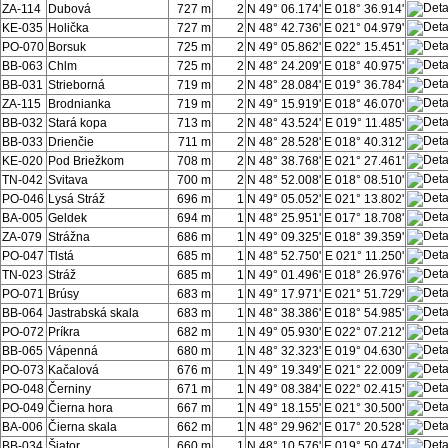
ZA-114
Dubová
727 m
2
N 49° 06.174'
E 018° 36.914'
KE-035
Holička
727 m
2
N 48° 42.736'
E 021° 04.979'
PO-070
Borsuk
725 m
2
N 49° 05.862'
E 022° 15.451'
BB-063
Chlm
725 m
2
N 48° 24.209'
E 018° 40.975'
BB-031
Strieborná
719 m
2
N 48° 28.084'
E 019° 36.784'
ZA-115
Brodnianka
719 m
2
N 49° 15.919'
E 018° 46.070'
BB-032
Stará kopa
713 m
2
N 48° 43.524'
E 019° 11.485'
BB-033
Drienčie
711 m
2
N 48° 28.528'
E 018° 40.312'
KE-020
Pod Briežkom
708 m
2
N 48° 38.768'
E 021° 27.461'
TN-042
Svitava
700 m
2
N 48° 52.008'
E 018° 08.510'
PO-046
Lysá Stráž
696 m
1
N 49° 05.052'
E 021° 13.802'
BA-005
Geldek
694 m
1
N 48° 25.951'
E 017° 18.708'
ZA-079
Strážna
686 m
1
N 49° 09.325'
E 018° 39.359'
PO-047
Tlstá
685 m
1
N 48° 52.750'
E 021° 11.250'
TN-023
Stráž
685 m
1
N 49° 01.496'
E 018° 26.976'
PO-071
Brúsy
683 m
1
N 49° 17.971'
E 021° 51.729'
BB-064
Jastrabská skala
683 m
1
N 48° 38.386'
E 018° 54.985'
PO-072
Príkra
682 m
1
N 49° 05.930'
E 022° 07.212'
BB-065
Vápenná
680 m
1
N 48° 32.323'
E 019° 04.630'
PO-073
Kačalová
676 m
1
N 49° 19.349'
E 021° 22.009'
PO-048
Černiny
671 m
1
N 49° 08.384'
E 022° 02.415'
PO-049
Čierna hora
667 m
1
N 49° 18.155'
E 021° 30.500'
BA-006
Čierna skala
662 m
1
N 48° 29.962'
E 017° 20.528'
BB-034
Šiator
660 m
1
N 48° 10.576'
E 019° 50.474'