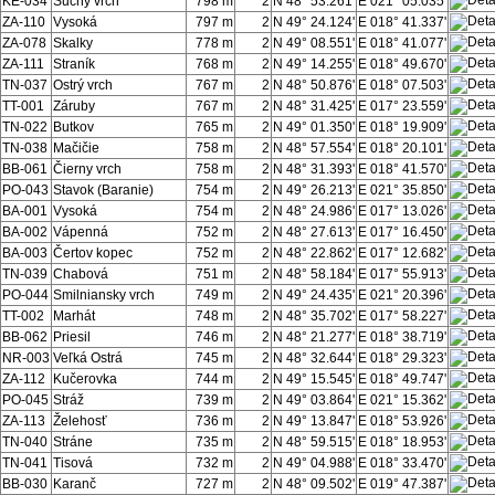
KE-034
Suchý vrch
798 m
2
N 48° 53.261'
E 021° 05.035'
ZA-110
Vysoká
797 m
2
N 49° 24.124'
E 018° 41.337'
ZA-078
Skalky
778 m
2
N 49° 08.551'
E 018° 41.077'
ZA-111
Straník
768 m
2
N 49° 14.255'
E 018° 49.670'
TN-037
Ostrý vrch
767 m
2
N 48° 50.876'
E 018° 07.503'
TT-001
Záruby
767 m
2
N 48° 31.425'
E 017° 23.559'
TN-022
Butkov
765 m
2
N 49° 01.350'
E 018° 19.909'
TN-038
Mačičie
758 m
2
N 48° 57.554'
E 018° 20.101'
BB-061
Čierny vrch
758 m
2
N 48° 31.393'
E 018° 41.570'
PO-043
Stavok (Baranie)
754 m
2
N 49° 26.213'
E 021° 35.850'
BA-001
Vysoká
754 m
2
N 48° 24.986'
E 017° 13.026'
BA-002
Vápenná
752 m
2
N 48° 27.613'
E 017° 16.450'
BA-003
Čertov kopec
752 m
2
N 48° 22.862'
E 017° 12.682'
TN-039
Chabová
751 m
2
N 48° 58.184'
E 017° 55.913'
PO-044
Smilniansky vrch
749 m
2
N 49° 24.435'
E 021° 20.396'
TT-002
Marhát
748 m
2
N 48° 35.702'
E 017° 58.227'
BB-062
Priesil
746 m
2
N 48° 21.277'
E 018° 38.719'
NR-003
Veľká Ostrá
745 m
2
N 48° 32.644'
E 018° 29.323'
ZA-112
Kučerovka
744 m
2
N 49° 15.545'
E 018° 49.747'
PO-045
Stráž
739 m
2
N 49° 03.864'
E 021° 15.362'
ZA-113
Želehosť
736 m
2
N 49° 13.847'
E 018° 53.926'
TN-040
Stráne
735 m
2
N 48° 59.515'
E 018° 18.953'
TN-041
Tisová
732 m
2
N 49° 04.988'
E 018° 33.470'
BB-030
Karanč
727 m
2
N 48° 09.502'
E 019° 47.387'