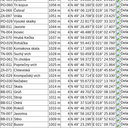
PO-060
Tri kopce
1056 m
4
N 48° 56.160'
E 020° 18.167'
ZA-069
Čebrať
1054 m
4
N 49° 06.119'
E 019° 16.750'
ZA-097
Vráta
1051 m
4
N 49° 24.708'
E 019° 23.425'
PO-028
Vysoké skalky
1050 m
4
N 49° 22.817'
E 020° 33.323'
BB-011
Javorie
1044 m
4
N 48° 26.497'
E 019° 17.407'
TN-004
Inovec
1042 m
4
N 48° 46.486'
E 018° 02.479'
ZA-070
Hrubá Kečka
1037 m
4
N 48° 59.035'
E 018° 30.796'
PO-029
Roháčka
1029 m
4
N 48° 55.441'
E 021° 00.760'
TN-030
Koniakova skala
1028 m
4
N 49° 17.169'
E 018° 19.600'
TN-005
Suchý vrch
1028 m
4
N 48° 50.459'
E 018° 25.166'
PO-061
Tri chotáre
1025 m
4
N 48° 59.372'
E 021° 24.550'
KE-011
Popriečny vrch
1025 m
4
N 48° 46.781'
E 022° 21.864'
ZA-071
Chlieviská
1024 m
4
N 48° 57.471'
E 018° 45.654'
KE-029
Krompašský vrch
1024 m
4
N 48° 52.714'
E 020° 53.330'
PO-030
Nežabec
1023 m
4
N 48° 55.672'
E 022° 13.763'
KE-012
Skala
1014 m
4
N 48° 52.013'
E 020° 48.247'
BB-051
Grúň
1011 m
4
N 48° 49.702'
E 020° 08.109'
PO-031
Strop
1011 m
4
N 49° 08.579'
E 022° 16.818'
BB-012
Ostrá
1011 m
4
N 48° 37.516'
E 019° 55.015'
TN-006
Rokoš
1010 m
4
N 48° 46.262'
E 018° 26.060'
TN-007
Javorina
1010 m
4
N 48° 58.162'
E 018° 25.836'
BB-013
Sitno
1009 m
4
N 48° 24.196'
E 018° 52.632'
PO-032
Busov
1002 m
4
N 49° 23.295'
E 021° 09.752'