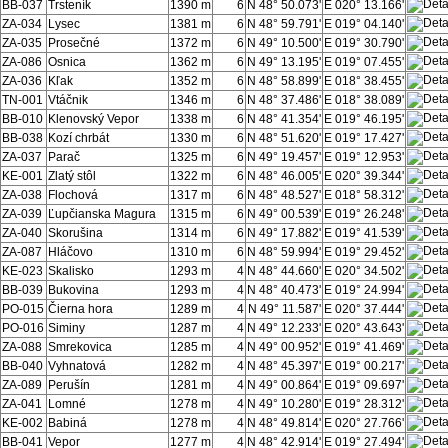
BB-037
Trsteník
1390 m
6
N 48° 50.073'
E 020° 13.166'
ZA-034
Lysec
1381 m
6
N 48° 59.791'
E 019° 04.140'
ZA-035
Prosečné
1372 m
6
N 49° 10.500'
E 019° 30.790'
ZA-086
Osnica
1362 m
6
N 49° 13.195'
E 019° 07.455'
ZA-036
Kľak
1352 m
6
N 48° 58.899'
E 018° 38.455'
TN-001
Vtáčnik
1346 m
6
N 48° 37.486'
E 018° 38.089'
BB-010
Klenovský Vepor
1338 m
6
N 48° 41.354'
E 019° 46.195'
BB-038
Kozí chrbát
1330 m
6
N 48° 51.620'
E 019° 17.427'
ZA-037
Parač
1325 m
6
N 49° 19.457'
E 019° 12.953'
KE-001
Zlatý stôl
1322 m
6
N 48° 46.005'
E 020° 39.344'
ZA-038
Flochová
1317 m
6
N 48° 48.527'
E 018° 58.312'
ZA-039
Ľupčianska Magura
1315 m
6
N 49° 00.539'
E 019° 26.248'
ZA-040
Skorušina
1314 m
6
N 49° 17.882'
E 019° 41.539'
ZA-087
Hláčovo
1310 m
6
N 48° 59.994'
E 019° 29.452'
KE-023
Skalisko
1293 m
4
N 48° 44.660'
E 020° 34.502'
BB-039
Bukovina
1293 m
4
N 48° 40.473'
E 019° 24.994'
PO-015
Čierna hora
1289 m
4
N 49° 11.587'
E 020° 37.444'
PO-016
Siminy
1287 m
4
N 49° 12.233'
E 020° 43.643'
ZA-088
Smrekovica
1285 m
4
N 49° 00.952'
E 019° 41.469'
BB-040
Vyhnatová
1282 m
4
N 48° 45.397'
E 019° 00.217'
ZA-089
Perušín
1281 m
4
N 49° 00.864'
E 019° 09.697'
ZA-041
Lomné
1278 m
4
N 49° 10.280'
E 019° 28.312'
KE-002
Babiná
1278 m
4
N 48° 49.814'
E 020° 27.766'
BB-041
Vepor
1277 m
4
N 48° 42.914'
E 019° 27.494'