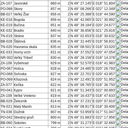
ZA-107
Javorské
860 m
2
N 49° 27.145'
E 018° 51.804'
PO-066
Skory
857 m
2
N 49° 08.266'
E 022° 12.349'
BB-027
Veľký Žiar
856 m
2
N 48° 25.388'
E 018° 44.590'
KE-018
Bogota
856 m
2
N 48° 42.065'
E 021° 30.992'
KE-019
Bučina
851 m
2
N 48° 39.184'
E 020° 24.677'
KE-032
Bradlo
840 m
2
N 48° 36.856'
E 021° 25.816'
TN-019
Stráne
837 m
2
N 49° 02.653'
E 018° 30.632'
BB-028
Štálová
836 m
2
N 48° 31.445'
E 018° 56.831'
TN-020
Havrania skala
835 m
2
N 49° 08.501'
E 018° 33.020'
KE-033
Horny vrch
831 m
2
N 48° 37.552'
E 020° 47.054'
NR-002
Veľký Tribeč
830 m
2
N 48° 28.158'
E 018° 14.378'
ZA-108
Vyšehrad
829 m
2
N 48° 52.570'
E 018° 41.983'
PO-067
Holica
828 m
2
N 49° 24.485'
E 020° 26.793'
PO-068
Soľovka
827 m
2
N 49° 22.701'
E 020° 43.957'
PO-069
Kňazová
824 m
2
N 49° 12.491'
E 020° 51.952'
ZA-077
Kečka
822 m
2
N 49° 09.765'
E 018° 36.750'
PO-041
Kyjov
821 m
2
N 48° 51.343'
E 022° 00.893'
ZA-109
Veľké Vreteno
819 m
2
N 49° 16.437'
E 018° 47.633'
BB-029
Železník
814 m
2
N 48° 37.231'
E 020° 07.810'
TN-021
Malý Manín
813 m
2
N 49° 08.917'
E 018° 30.406'
TN-036
Dúžnik
807 m
2
N 48° 53.959'
E 017° 51.047'
PO-042
Stredný gruň
800 m
2
N 49° 01.883'
E 022° 17.956'
BB-060
Sokolec
799 m
2
N 48° 31.273'
E 018° 32.660'