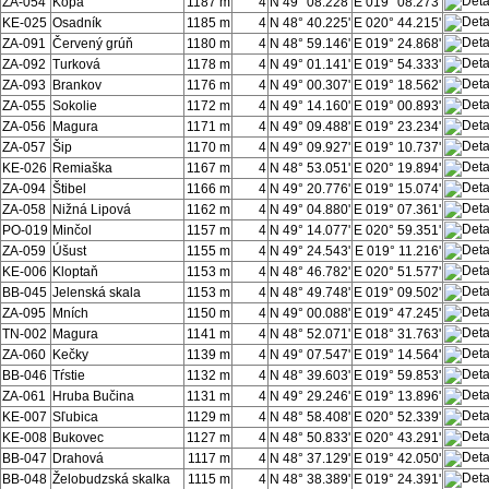
ZA-054
Kopa
1187 m
4
N 49° 08.228'
E 019° 08.273'
KE-025
Osadník
1185 m
4
N 48° 40.225'
E 020° 44.215'
ZA-091
Červený grúň
1180 m
4
N 48° 59.146'
E 019° 24.868'
ZA-092
Turková
1178 m
4
N 49° 01.141'
E 019° 54.333'
ZA-093
Brankov
1176 m
4
N 49° 00.307'
E 019° 18.562'
ZA-055
Sokolie
1172 m
4
N 49° 14.160'
E 019° 00.893'
ZA-056
Magura
1171 m
4
N 49° 09.488'
E 019° 23.234'
ZA-057
Šip
1170 m
4
N 49° 09.927'
E 019° 10.737'
KE-026
Remiaška
1167 m
4
N 48° 53.051'
E 020° 19.894'
ZA-094
Štibel
1166 m
4
N 49° 20.776'
E 019° 15.074'
ZA-058
Nižná Lipová
1162 m
4
N 49° 04.880'
E 019° 07.361'
PO-019
Minčol
1157 m
4
N 49° 14.077'
E 020° 59.351'
ZA-059
Úšust
1155 m
4
N 49° 24.543'
E 019° 11.216'
KE-006
Kloptaň
1153 m
4
N 48° 46.782'
E 020° 51.577'
BB-045
Jelenská skala
1153 m
4
N 48° 49.748'
E 019° 09.502'
ZA-095
Mních
1150 m
4
N 49° 00.088'
E 019° 47.245'
TN-002
Magura
1141 m
4
N 48° 52.071'
E 018° 31.763'
ZA-060
Kečky
1139 m
4
N 49° 07.547'
E 019° 14.564'
BB-046
Tŕstie
1132 m
4
N 48° 39.603'
E 019° 59.853'
ZA-061
Hruba Bučina
1131 m
4
N 49° 29.246'
E 019° 13.896'
KE-007
Sľubica
1129 m
4
N 48° 58.408'
E 020° 52.339'
KE-008
Bukovec
1127 m
4
N 48° 50.833'
E 020° 43.291'
BB-047
Drahová
1117 m
4
N 48° 37.129'
E 019° 42.050'
BB-048
Želobudzská skalka
1115 m
4
N 48° 38.389'
E 019° 24.391'