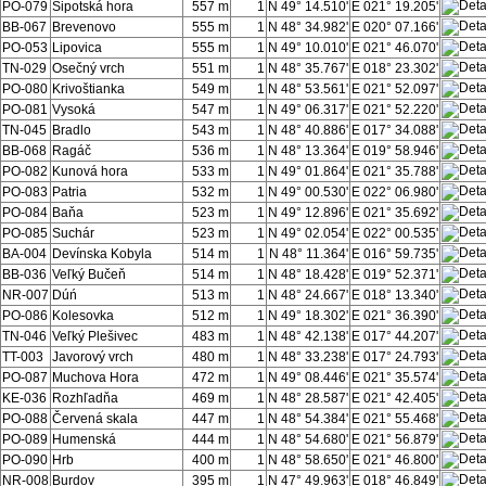
PO-079
Šipotská hora
557 m
1
N 49° 14.510'
E 021° 19.205'
BB-067
Brevenovo
555 m
1
N 48° 34.982'
E 020° 07.166'
PO-053
Lipovica
555 m
1
N 49° 10.010'
E 021° 46.070'
TN-029
Osečný vrch
551 m
1
N 48° 35.767'
E 018° 23.302'
PO-080
Krivoštianka
549 m
1
N 48° 53.561'
E 021° 52.097'
PO-081
Vysoká
547 m
1
N 49° 06.317'
E 021° 52.220'
TN-045
Bradlo
543 m
1
N 48° 40.886'
E 017° 34.088'
BB-068
Ragáč
536 m
1
N 48° 13.364'
E 019° 58.946'
PO-082
Kunová hora
533 m
1
N 49° 01.864'
E 021° 35.788'
PO-083
Patria
532 m
1
N 49° 00.530'
E 022° 06.980'
PO-084
Baňa
523 m
1
N 49° 12.896'
E 021° 35.692'
PO-085
Suchár
523 m
1
N 49° 02.054'
E 022° 00.535'
BA-004
Devínska Kobyla
514 m
1
N 48° 11.364'
E 016° 59.735'
BB-036
Veľký Bučeň
514 m
1
N 48° 18.428'
E 019° 52.371'
NR-007
Dúń
513 m
1
N 48° 24.667'
E 018° 13.340'
PO-086
Kolesovka
512 m
1
N 49° 18.302'
E 021° 36.390'
TN-046
Veľký Plešivec
483 m
1
N 48° 42.138'
E 017° 44.207'
TT-003
Javorový vrch
480 m
1
N 48° 33.238'
E 017° 24.793'
PO-087
Muchova Hora
472 m
1
N 49° 08.446'
E 021° 35.574'
KE-036
Rozhľadňa
469 m
1
N 48° 28.587'
E 021° 42.405'
PO-088
Červená skala
447 m
1
N 48° 54.384'
E 021° 55.468'
PO-089
Humenská
444 m
1
N 48° 54.680'
E 021° 56.879'
PO-090
Hrb
400 m
1
N 48° 58.650'
E 021° 46.800'
NR-008
Burdov
395 m
1
N 47° 49.963'
E 018° 46.849'