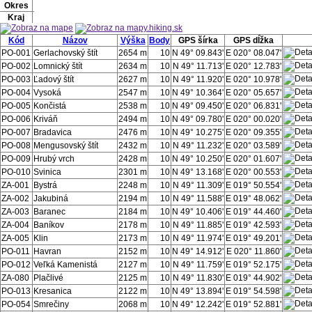
Okres
Kraj
Kód
Názov
Výška
Body
GPS šírka
GPS dĺžka
PO-001
Gerlachovský štít
2654 m
10
N 49° 09.843'
E 020° 08.047'
PO-002
Lomnický štít
2634 m
10
N 49° 11.713'
E 020° 12.783'
PO-003
Ľadový štít
2627 m
10
N 49° 11.920'
E 020° 10.978'
PO-004
Vysoká
2547 m
10
N 49° 10.364'
E 020° 05.657'
PO-005
Končistá
2538 m
10
N 49° 09.450'
E 020° 06.831'
PO-006
Kriváň
2494 m
10
N 49° 09.780'
E 020° 00.020'
PO-007
Bradavica
2476 m
10
N 49° 10.275'
E 020° 09.355'
PO-008
Mengusovský štít
2432 m
10
N 49° 11.232'
E 020° 03.589'
PO-009
Hrubý vrch
2428 m
10
N 49° 10.250'
E 020° 01.607'
PO-010
Svinica
2301 m
10
N 49° 13.168'
E 020° 00.553'
ZA-001
Bystrá
2248 m
10
N 49° 11.309'
E 019° 50.554'
ZA-002
Jakubiná
2194 m
10
N 49° 11.588'
E 019° 48.062'
ZA-003
Baranec
2184 m
10
N 49° 10.406'
E 019° 44.460'
ZA-004
Baníkov
2178 m
10
N 49° 11.885'
E 019° 42.593'
ZA-005
Klin
2173 m
10
N 49° 11.974'
E 019° 49.201'
PO-011
Havran
2152 m
10
N 49° 14.912'
E 020° 11.860'
PO-012
Veľká Kamenistá
2127 m
10
N 49° 11.759'
E 019° 52.175'
ZA-080
Plačlivé
2125 m
10
N 49° 11.830'
E 019° 44.902'
PO-013
Kresanica
2122 m
10
N 49° 13.894'
E 019° 54.598'
PO-054
Smrečiny
2068 m
10
N 49° 12.242'
E 019° 52.881'