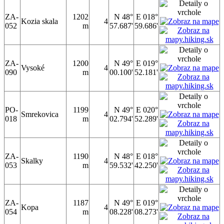
ZA-
1202
N 48°
E 018°
Kozia skala
4
052
m
57.687'
59.686'
ZA-
1200
N 49°
E 019°
Vysoké
4
090
m
00.100'
52.181'
PO-
1199
N 49°
E 020°
Smrekovica
4
018
m
02.794'
52.289'
ZA-
1190
N 48°
E 018°
Skalky
4
053
m
59.532'
42.250'
ZA-
1187
N 49°
E 019°
Kopa
4
054
m
08.228'
08.273'