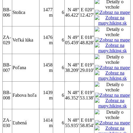
BB-
1477
N 48°
E 020°
Stolica
6
006
m
46.422'
12.427'
ZA-
1476
N 49°
E 018°
Veľká lúka
6
029
m
05.459'
48.828'
BB-
1458
N 48°
E 019°
Poľana
6
007
m
38.209'
29.010'
BB-
1439
N 48°
E 019°
Fabova hoľa
6
008
m
46.352'
53.138'
ZA-
1414
N 48°
E 018°
Ľubená
6
030
m
55.935'
58.854'