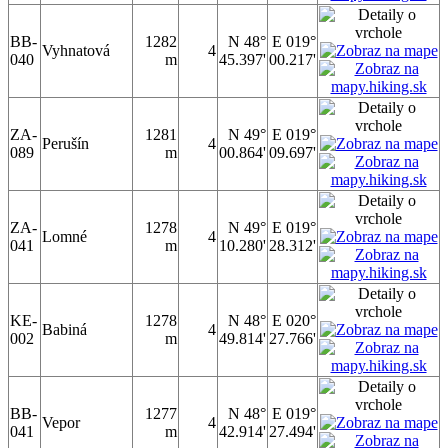
BB-
1282
N 48°
E 019°
Vyhnatová
4
040
m
45.397'
00.217'
ZA-
1281
N 49°
E 019°
Perušín
4
089
m
00.864'
09.697'
ZA-
1278
N 49°
E 019°
Lomné
4
041
m
10.280'
28.312'
KE-
1278
N 48°
E 020°
Babiná
4
002
m
49.814'
27.766'
BB-
1277
N 48°
E 019°
Vepor
4
041
m
42.914'
27.494'