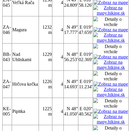
Veľká Rača
4
045
m
24.809'
58.126'
ZA-
1232
N 49°
E 019°
Magura
4
046
m
17.777'
47.659'
BB-
Nad
1229
N 48°
E 019°
4
043
Uhliskami
m
56.253'
02.369'
ZA-
1226
N 49°
E 019°
Hrčova kečka
4
047
m
14.693'
11.234'
KE-
1225
N 48°
E 020°
Pipitka
4
005
m
41.050'
40.562'