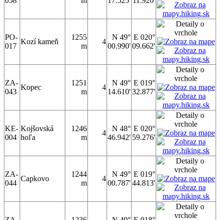
058
m
17.525'
11.920'
PO-
1255
N 49°
E 020°
Kozí kameň
4
017
m
00.990'
09.662'
ZA-
1251
N 49°
E 019°
Kopec
4
043
m
14.610'
32.877'
KE-
Kojšovská
1246
N 48°
E 020°
4
004
hoľa
m
46.942'
59.276'
ZA-
1244
N 49°
E 019°
Capkovo
4
044
m
00.787'
44.813'
ZA-
1236
N 49°
E 018°