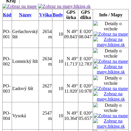
Kraj
GPS
GPS
Kód
Názov
Výška
Body
Info / Mapy
šírka
dĺžka
PO-
Gerlachovský
2654
N 49°
E 020°
10
001
štít
m
09.843'
08.047'
PO-
2634
N 49°
E 020°
Lomnický štít
10
002
m
11.713'
12.783'
PO-
2627
N 49°
E 020°
Ľadový štít
10
003
m
11.920'
10.978'
PO-
2547
N 49°
E 020°
Vysoká
10
004
m
10.364'
05.657'