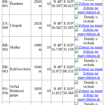
BB-
2043
N 48°
E 019°
Ďumbier
10
001
m
56.185'
38.423'
ZA-
2024
N 48°
E 019°
Chopok
10
006
m
56.582'
35.585'
BB-
1980
N 48°
E 019°
Skalka
10
002
m
55.738'
31.159'
BB-
1946
N 48°
E 020°
Kráľova hoľa
10
003
m
52.972'
08.331'
Veľká
PO-
1859
N 49°
E 019°
Brdárová
10
056
m
11.812'
56.584'
grapa