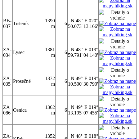
BB-
1390
N 48°
E 020°
Trsteník
6
037
m
50.073'
13.166'
ZA-
1381
N 48°
E 019°
Lysec
6
034
m
59.791'
04.140'
ZA-
1372
N 49°
E 019°
Prosečné
6
035
m
10.500'
30.790'
ZA-
1362
N 49°
E 019°
Osnica
6
086
m
13.195'
07.455'
ZA-
1352
N 48°
E 018°
Kľak
6