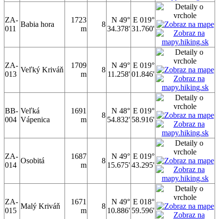
ZA-
1723
N 49°
E 019°
Babia hora
8
011
m
34.378'
31.760'
ZA-
1709
N 49°
E 019°
Veľký Kriváň
8
013
m
11.258'
01.846'
BB-
Veľká
1691
N 48°
E 019°
8
004
Vápenica
m
54.832'
58.916'
ZA-
1687
N 49°
E 019°
Osobitá
8
014
m
15.675'
43.295'
ZA-
1671
N 49°
E 018°
Malý Kriváň
8
015
m
10.886'
59.596'