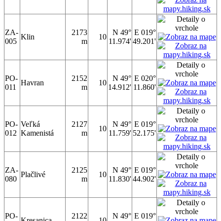
ZA-
2173
N 49°
E 019°
Klin
10
005
m
11.974'
49.201'
PO-
2152
N 49°
E 020°
Havran
10
011
m
14.912'
11.860'
PO-
Veľká
2127
N 49°
E 019°
10
012
Kamenistá
m
11.759'
52.175'
ZA-
2125
N 49°
E 019°
Plačlivé
10
080
m
11.830'
44.902'
PO-
2122
N 49°
E 019°
Kresanica
10