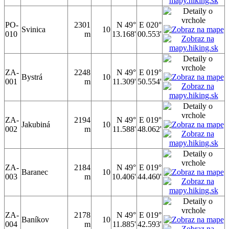
PO-
2301
N 49°
E 020°
Svinica
10
010
m
13.168'
00.553'
ZA-
2248
N 49°
E 019°
Bystrá
10
001
m
11.309'
50.554'
ZA-
2194
N 49°
E 019°
Jakubiná
10
002
m
11.588'
48.062'
ZA-
2184
N 49°
E 019°
Baranec
10
003
m
10.406'
44.460'
ZA-
2178
N 49°
E 019°
Baníkov
10
004
m
11.885'
42.593'