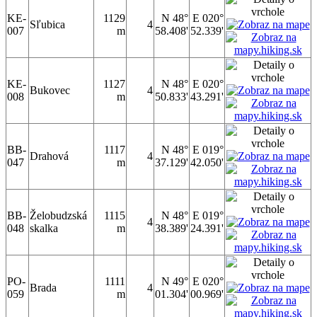
KE-
1129
N 48°
E 020°
Sľubica
4
007
m
58.408'
52.339'
KE-
1127
N 48°
E 020°
Bukovec
4
008
m
50.833'
43.291'
BB-
1117
N 48°
E 019°
Drahová
4
047
m
37.129'
42.050'
BB-
Želobudzská
1115
N 48°
E 019°
4
048
skalka
m
38.389'
24.391'
PO-
1111
N 49°
E 020°
Brada
4
059
m
01.304'
00.969'