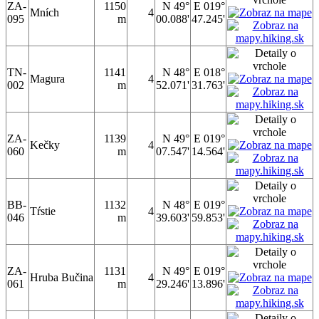
ZA-
1150
N 49°
E 019°
Mních
4
095
m
00.088'
47.245'
TN-
1141
N 48°
E 018°
Magura
4
002
m
52.071'
31.763'
ZA-
1139
N 49°
E 019°
Kečky
4
060
m
07.547'
14.564'
BB-
1132
N 48°
E 019°
Tŕstie
4
046
m
39.603'
59.853'
ZA-
1131
N 49°
E 019°
Hruba Bučina
4
061
m
29.246'
13.896'