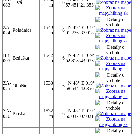
Tlstá
6
083
m
57.451'
21.353'
ZA-
1549
N 49°
E 019°
Poludnica
6
024
m
01.276'
37.918'
BB-
1542
N 48°
E 019°
Beňuška
6
005
m
52.818'
43.973'
ZA-
1538
N 48°
E 019°
Ohnište
6
025
m
58.534'
42.356'
ZA-
1532
N 48°
E 019°
Ploská
6
026
m
56.037'
07.021'