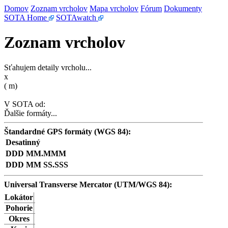
Domov
Zoznam vrcholov
Mapa vrcholov
Fórum
Dokumenty
SOTA Home
SOTAwatch
Zoznam vrcholov
Sťahujem detaily vrcholu...
x
(
m)
V SOTA od:
Ďalšie formáty...
Štandardné GPS formáty (WGS 84):
Desatinný
DDD MM.MMM
DDD MM SS.SSS
Universal Transverse Mercator (UTM/WGS 84):
Lokátor
Pohorie
Okres