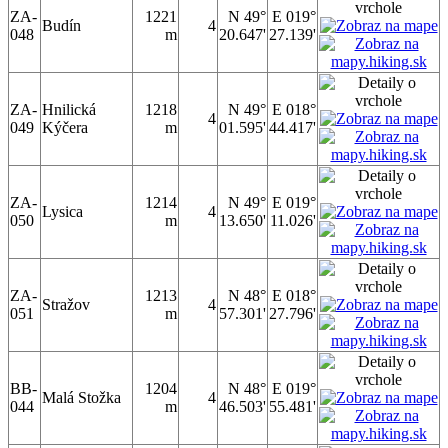
ZA-
1221
N 49°
E 019°
Budín
4
048
m
20.647'
27.139'
ZA-
Hnilická
1218
N 49°
E 018°
4
049
Kýčera
m
01.595'
44.417'
ZA-
1214
N 49°
E 019°
Lysica
4
050
m
13.650'
11.026'
ZA-
1213
N 48°
E 018°
Stražov
4
051
m
57.301'
27.796'
BB-
1204
N 48°
E 019°
Malá Stožka
4
044
m
46.503'
55.481'