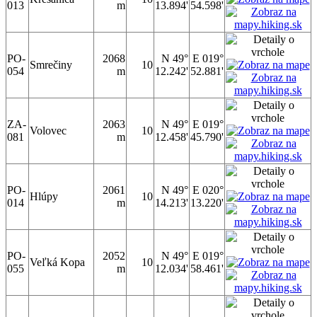
013
m
13.894'
54.598'
PO-
2068
N 49°
E 019°
Smrečiny
10
054
m
12.242'
52.881'
ZA-
2063
N 49°
E 019°
Volovec
10
081
m
12.458'
45.790'
PO-
2061
N 49°
E 020°
Hlúpy
10
014
m
14.213'
13.220'
PO-
2052
N 49°
E 019°
Veľká Kopa
10
055
m
12.034'
58.461'