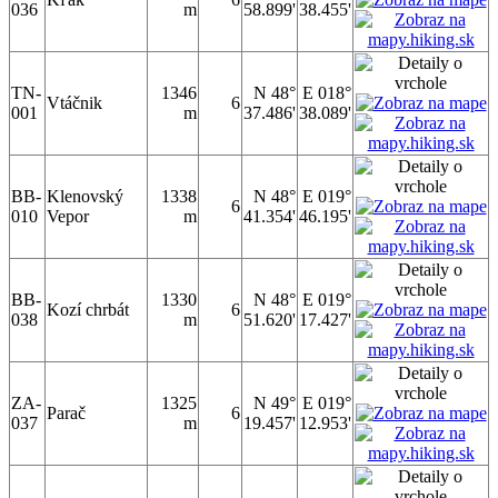
036
m
58.899'
38.455'
TN-
1346
N 48°
E 018°
Vtáčnik
6
001
m
37.486'
38.089'
BB-
Klenovský
1338
N 48°
E 019°
6
010
Vepor
m
41.354'
46.195'
BB-
1330
N 48°
E 019°
Kozí chrbát
6
038
m
51.620'
17.427'
ZA-
1325
N 49°
E 019°
Parač
6
037
m
19.457'
12.953'