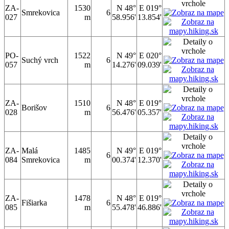
ZA-
1530
N 48°
E 019°
Smrekovica
6
027
m
58.956'
13.854'
PO-
1522
N 49°
E 020°
Suchý vrch
6
057
m
14.276'
09.039'
ZA-
1510
N 48°
E 019°
Borišov
6
028
m
56.476'
05.357'
ZA-
Malá
1485
N 49°
E 019°
6
084
Smrekovica
m
00.374'
12.370'
ZA-
1478
N 48°
E 019°
Fišiarka
6
085
m
55.478'
46.886'