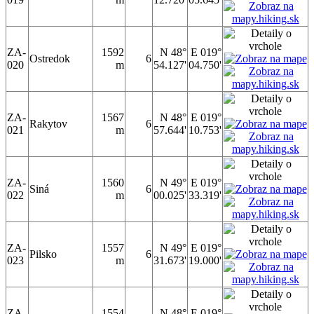
ZA-
1592
N 48°
E 019°
Ostredok
6
020
m
54.127'
04.750'
ZA-
1567
N 48°
E 019°
Rakytov
6
021
m
57.644'
10.753'
ZA-
1560
N 49°
E 019°
Siná
6
022
m
00.025'
33.319'
ZA-
1557
N 49°
E 019°
Pilsko
6
023
m
31.673'
19.000'
ZA-
1554
N 48°
E 019°