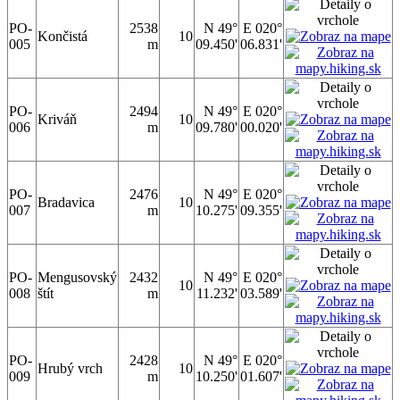
PO-
2538
N 49°
E 020°
Končistá
10
005
m
09.450'
06.831'
PO-
2494
N 49°
E 020°
Kriváň
10
006
m
09.780'
00.020'
PO-
2476
N 49°
E 020°
Bradavica
10
007
m
10.275'
09.355'
PO-
Mengusovský
2432
N 49°
E 020°
10
008
štít
m
11.232'
03.589'
PO-
2428
N 49°
E 020°
Hrubý vrch
10
009
m
10.250'
01.607'