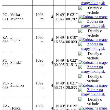
PO-
Veľká
1098
N 49°
E 021°
4
021
Javorina
m
11.927'
08.782'
ZA-
1096
N 49°
E 019°
Pupov
4
063
m
16.564'
06.020'
PO-
1093
N 49°
E 022°
Stinská
4
022
m
00.005'
31.513'
PO-
1092
N 48°
E 021°
Šimonka
4
023
m
56.718'
28.033'
ZA-
1086
N 49°
E 019°
Holica
4