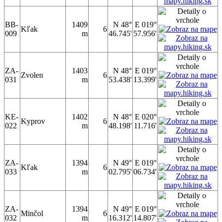
BB-
1409
N 48°
E 019°
Kľak
6
009
m
46.745'
57.956'
ZA-
1403
N 48°
E 019°
Zvolen
6
031
m
53.438'
13.399'
KE-
1402
N 48°
E 020°
Kyprov
6
022
m
48.198'
11.716'
ZA-
1394
N 49°
E 019°
Kľak
6
033
m
02.795'
06.734'
ZA-
1394
N 49°
E 019°
Minčol
6
032
m
16.312'
14.807'