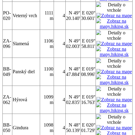
PO-
1111
N 49°
E 020°
Veterný vrch
4
020
m
20.140'
30.601'
ZA-
1106
N 49°
E 019°
Slamená
4
096
m
02.003'
58.811'
BB-
1100
N 48°
E 019°
Panský diel
4
049
m
47.884'
08.996'
ZA-
1099
N 49°
E 019°
Hýrová
4
062
m
02.835'
16.763'
BB-
1098
N 48°
E 020°
Gindura
4
050
m
50.139'
01.729'