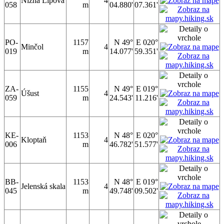
Nižná Lipová
4
058
m
04.880'
07.361'
PO-
1157
N 49°
E 020°
Minčol
4
019
m
14.077'
59.351'
ZA-
1155
N 49°
E 019°
Úšust
4
059
m
24.543'
11.216'
KE-
1153
N 48°
E 020°
Kloptaň
4
006
m
46.782'
51.577'
BB-
1153
N 48°
E 019°
Jelenská skala
4
045
m
49.748'
09.502'