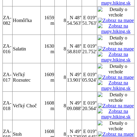
ZA-
1659
N 48°
E 019°
Homôľka
8
082
m
54.563'
51.763'
ZA-
1630
N 48°
E 019°
Salatin
8
016
m
58.810'
21.752'
ZA-
Veľký
1609
N 49°
E 019°
8
017
Rozsutec
m
13.901'
05.924'
ZA-
1608
N 49°
E 019°
Veľký Choč
8
018
m
09.088'
20.564'
ZA-
1608
N 49°
E 019°
Stoh
8
019
m
12.720'
05.645'