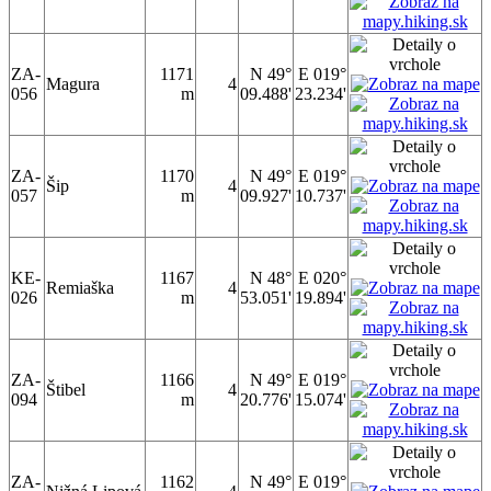
ZA-
1171
N 49°
E 019°
Magura
4
056
m
09.488'
23.234'
ZA-
1170
N 49°
E 019°
Šip
4
057
m
09.927'
10.737'
KE-
1167
N 48°
E 020°
Remiaška
4
026
m
53.051'
19.894'
ZA-
1166
N 49°
E 019°
Štibel
4
094
m
20.776'
15.074'
ZA-
1162
N 49°
E 019°