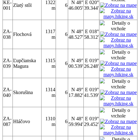
KE-
1322
N 48°
E 020°
Zlatý stôl
6
001
m
46.005'
39.344'
ZA-
1317
N 48°
E 018°
Flochová
6
038
m
48.527'
58.312'
ZA-
Ľupčianska
1315
N 49°
E 019°
6
039
Magura
m
00.539'
26.248'
ZA-
1314
N 49°
E 019°
Skorušina
6
040
m
17.882'
41.539'
ZA-
1310
N 48°
E 019°
Hláčovo
6
087
m
59.994'
29.452'