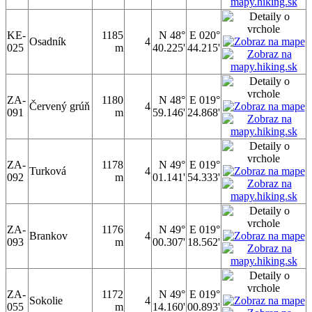
KE-
1185
N 48°
E 020°
Osadník
4
025
m
40.225'
44.215'
ZA-
1180
N 48°
E 019°
Červený grúň
4
091
m
59.146'
24.868'
ZA-
1178
N 49°
E 019°
Turková
4
092
m
01.141'
54.333'
ZA-
1176
N 49°
E 019°
Brankov
4
093
m
00.307'
18.562'
ZA-
1172
N 49°
E 019°
Sokolie
4
055
m
14.160'
00.893'