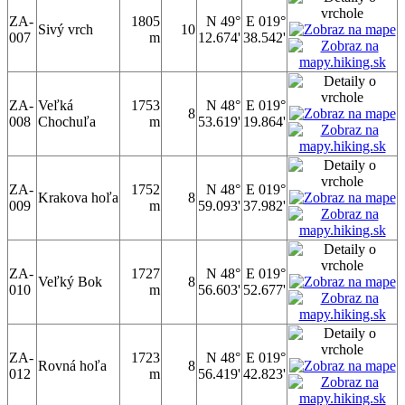
ZA-
1805
N 49°
E 019°
Sivý vrch
10
007
m
12.674'
38.542'
ZA-
Veľká
1753
N 48°
E 019°
8
008
Chochuľa
m
53.619'
19.864'
ZA-
1752
N 48°
E 019°
Krakova hoľa
8
009
m
59.093'
37.982'
ZA-
1727
N 48°
E 019°
Veľký Bok
8
010
m
56.603'
52.677'
ZA-
1723
N 48°
E 019°
Rovná hoľa
8
012
m
56.419'
42.823'