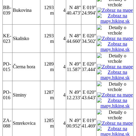
BB-
1293
N 48°
E 019°
Bukovina
4
039
m
40.473'
24.994'
KE-
1293
N 48°
E 020°
Skalisko
4
023
m
44.660'
34.502'
PO-
1289
N 49°
E 020°
Čierna hora
4
015
m
11.587'
37.444'
PO-
1287
N 49°
E 020°
Siminy
4
016
m
12.233'
43.643'
ZA-
1285
N 49°
E 019°
Smrekovica
4
088
m
00.952'
41.469'