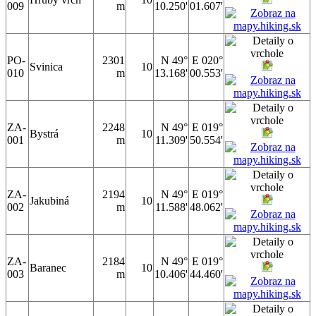
009
m
10.250'
01.607'
PO-
2301
N 49°
E 020°
Svinica
10
010
m
13.168'
00.553'
ZA-
2248
N 49°
E 019°
Bystrá
10
001
m
11.309'
50.554'
ZA-
2194
N 49°
E 019°
Jakubiná
10
002
m
11.588'
48.062'
ZA-
2184
N 49°
E 019°
Baranec
10
003
m
10.406'
44.460'