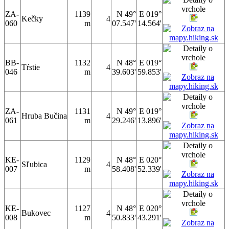
ZA-
1139
N 49°
E 019°
Kečky
4
060
m
07.547'
14.564'
BB-
1132
N 48°
E 019°
Tŕstie
4
046
m
39.603'
59.853'
ZA-
1131
N 49°
E 019°
Hruba Bučina
4
061
m
29.246'
13.896'
KE-
1129
N 48°
E 020°
Sľubica
4
007
m
58.408'
52.339'
KE-
1127
N 48°
E 020°
Bukovec
4
008
m
50.833'
43.291'