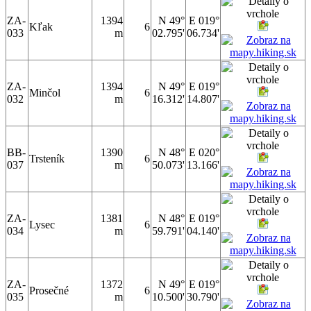
ZA-
1394
N 49°
E 019°
Kľak
6
033
m
02.795'
06.734'
ZA-
1394
N 49°
E 019°
Minčol
6
032
m
16.312'
14.807'
BB-
1390
N 48°
E 020°
Trsteník
6
037
m
50.073'
13.166'
ZA-
1381
N 48°
E 019°
Lysec
6
034
m
59.791'
04.140'
ZA-
1372
N 49°
E 019°
Prosečné
6
035
m
10.500'
30.790'