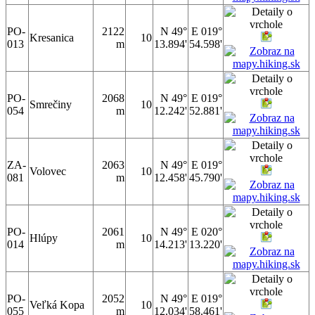
PO-
2122
N 49°
E 019°
Kresanica
10
013
m
13.894'
54.598'
PO-
2068
N 49°
E 019°
Smrečiny
10
054
m
12.242'
52.881'
ZA-
2063
N 49°
E 019°
Volovec
10
081
m
12.458'
45.790'
PO-
2061
N 49°
E 020°
Hlúpy
10
014
m
14.213'
13.220'
PO-
2052
N 49°
E 019°
Veľká Kopa
10
055
m
12.034'
58.461'