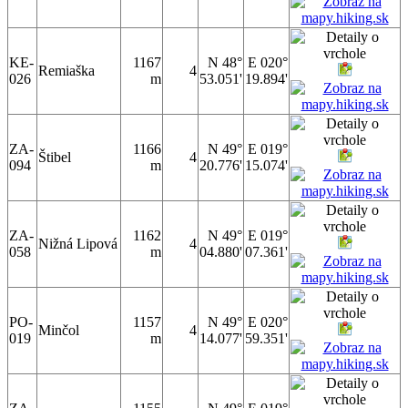
KE-
1167
N 48°
E 020°
Remiaška
4
026
m
53.051'
19.894'
ZA-
1166
N 49°
E 019°
Štibel
4
094
m
20.776'
15.074'
ZA-
1162
N 49°
E 019°
Nižná Lipová
4
058
m
04.880'
07.361'
PO-
1157
N 49°
E 020°
Minčol
4
019
m
14.077'
59.351'