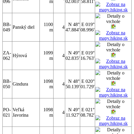
096
m
02.003'
58.811'
BB-
1100
N 48°
E 019°
Panský diel
4
049
m
47.884'
08.996'
ZA-
1099
N 49°
E 019°
Hýrová
4
062
m
02.835'
16.763'
BB-
1098
N 48°
E 020°
Gindura
4
050
m
50.139'
01.729'
PO-
Veľká
1098
N 49°
E 021°
4
021
Javorina
m
11.927'
08.782'