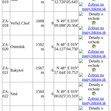
019
m
12.720'
05.645'
ZA-
1608
N 49°
E 019°
Veľký Choč
8
018
m
09.088'
20.564'
ZA-
1592
N 48°
E 019°
Ostredok
6
020
m
54.127'
04.750'
ZA-
1567
N 48°
E 019°
Rakytov
6
021
m
57.644'
10.753'
ZA-
1560
N 49°
E 019°
Siná
6
022
m
00.025'
33.319'