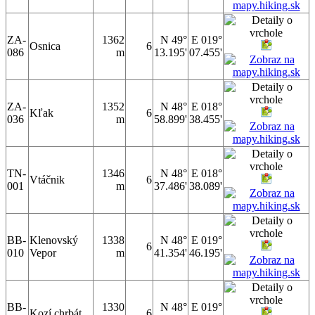
ZA-
1362
N 49°
E 019°
Osnica
6
086
m
13.195'
07.455'
ZA-
1352
N 48°
E 018°
Kľak
6
036
m
58.899'
38.455'
TN-
1346
N 48°
E 018°
Vtáčnik
6
001
m
37.486'
38.089'
BB-
Klenovský
1338
N 48°
E 019°
6
010
Vepor
m
41.354'
46.195'
BB-
1330
N 48°
E 019°
Kozí chrbát
6