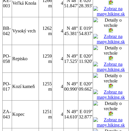
KE-
1266
N 48°
E 020°
Veľká Knola
4
003
m
51.847'
28.393'
BB-
1262
N 48°
E 019°
Vysoký vrch
4
042
m
45.381'
54.837'
PO-
1259
N 49°
E 020°
Repisko
4
058
m
17.525'
11.920'
PO-
1255
N 49°
E 020°
Kozí kameň
4
017
m
00.990'
09.662'
ZA-
1251
N 49°
E 019°
Kopec
4
043
m
14.610'
32.877'