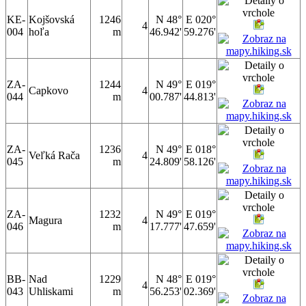
KE-
Kojšovská
1246
N 48°
E 020°
4
004
hoľa
m
46.942'
59.276'
ZA-
1244
N 49°
E 019°
Capkovo
4
044
m
00.787'
44.813'
ZA-
1236
N 49°
E 018°
Veľká Rača
4
045
m
24.809'
58.126'
ZA-
1232
N 49°
E 019°
Magura
4
046
m
17.777'
47.659'
BB-
Nad
1229
N 48°
E 019°
4
043
Uhliskami
m
56.253'
02.369'