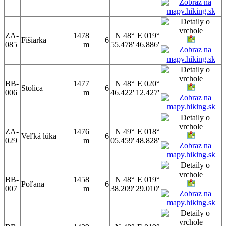
ZA-
1478
N 48°
E 019°
Fišiarka
6
085
m
55.478'
46.886'
BB-
1477
N 48°
E 020°
Stolica
6
006
m
46.422'
12.427'
ZA-
1476
N 49°
E 018°
Veľká lúka
6
029
m
05.459'
48.828'
BB-
1458
N 48°
E 019°
Poľana
6
007
m
38.209'
29.010'