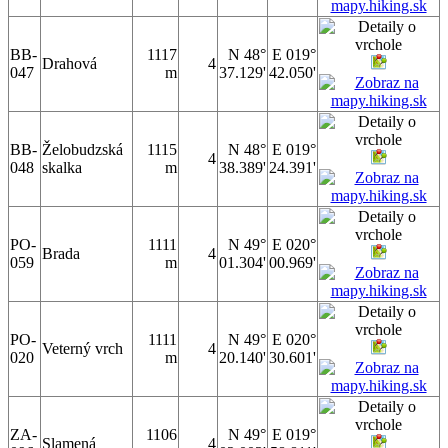
BB-
1117
N 48°
E 019°
Drahová
4
047
m
37.129'
42.050'
BB-
Želobudzská
1115
N 48°
E 019°
4
048
skalka
m
38.389'
24.391'
PO-
1111
N 49°
E 020°
Brada
4
059
m
01.304'
00.969'
PO-
1111
N 49°
E 020°
Veterný vrch
4
020
m
20.140'
30.601'
ZA-
1106
N 49°
E 019°
Slamená
4