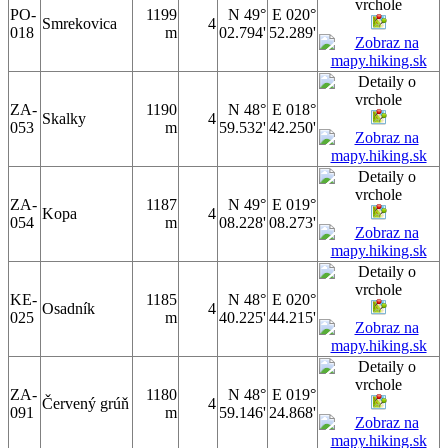
PO-
1199
N 49°
E 020°
Smrekovica
4
018
m
02.794'
52.289'
ZA-
1190
N 48°
E 018°
Skalky
4
053
m
59.532'
42.250'
ZA-
1187
N 49°
E 019°
Kopa
4
054
m
08.228'
08.273'
KE-
1185
N 48°
E 020°
Osadník
4
025
m
40.225'
44.215'
ZA-
1180
N 48°
E 019°
Červený grúň
4
091
m
59.146'
24.868'