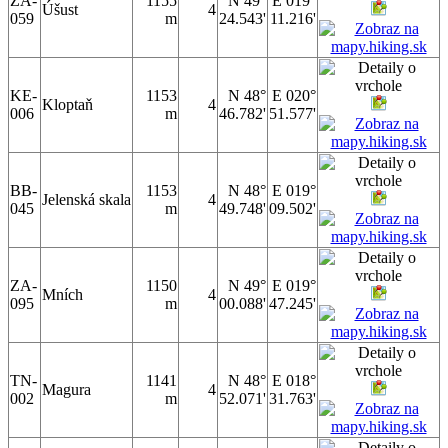
ZA-
1155
N 49°
E 019°
Úšust
4
059
m
24.543'
11.216'
KE-
1153
N 48°
E 020°
Kloptaň
4
006
m
46.782'
51.577'
BB-
1153
N 48°
E 019°
Jelenská skala
4
045
m
49.748'
09.502'
ZA-
1150
N 49°
E 019°
Mních
4
095
m
00.088'
47.245'
TN-
1141
N 48°
E 018°
Magura
4
002
m
52.071'
31.763'