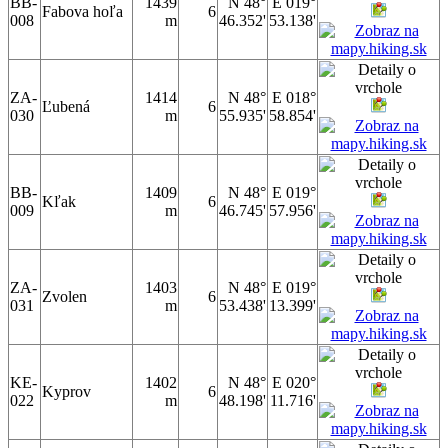
BB-
1439
N 48°
E 019°
Fabova hoľa
6
008
m
46.352'
53.138'
ZA-
1414
N 48°
E 018°
Ľubená
6
030
m
55.935'
58.854'
BB-
1409
N 48°
E 019°
Kľak
6
009
m
46.745'
57.956'
ZA-
1403
N 48°
E 019°
Zvolen
6
031
m
53.438'
13.399'
KE-
1402
N 48°
E 020°
Kyprov
6
022
m
48.198'
11.716'