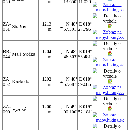
050
m
13.650'
11.026'
ZA-
1213
N 48°
E 018°
Stražov
4
051
m
57.301'
27.796'
BB-
1204
N 48°
E 019°
Malá Stožka
4
044
m
46.503'
55.481'
ZA-
1202
N 48°
E 018°
Kozia skala
4
052
m
57.687'
59.686'
ZA-
1200
N 49°
E 019°
Vysoké
4
090
m
00.100'
52.181'