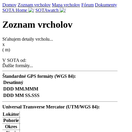
Domov
Zoznam vrcholov
Mapa vrcholov
Fórum
Dokumenty
SOTA Home
SOTAwatch
Zoznam vrcholov
Sťahujem detaily vrcholu...
x
(
m)
V SOTA od:
Ďalšie formáty...
Štandardné GPS formáty (WGS 84):
Desatinný
DDD MM.MMM
DDD MM SS.SSS
Universal Transverse Mercator (UTM/WGS 84):
Lokátor
Pohorie
Okres