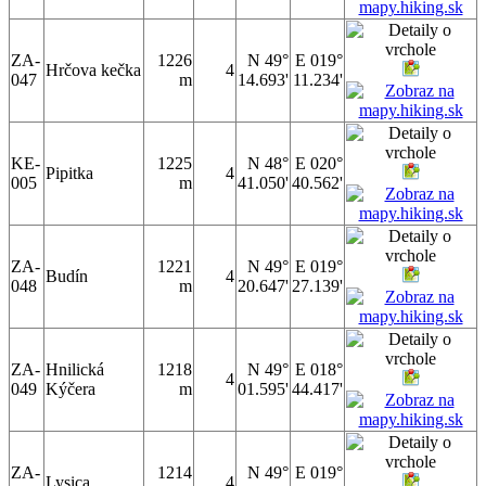
ZA-
1226
N 49°
E 019°
Hrčova kečka
4
047
m
14.693'
11.234'
KE-
1225
N 48°
E 020°
Pipitka
4
005
m
41.050'
40.562'
ZA-
1221
N 49°
E 019°
Budín
4
048
m
20.647'
27.139'
ZA-
Hnilická
1218
N 49°
E 018°
4
049
Kýčera
m
01.595'
44.417'
ZA-
1214
N 49°
E 019°
Lysica
4