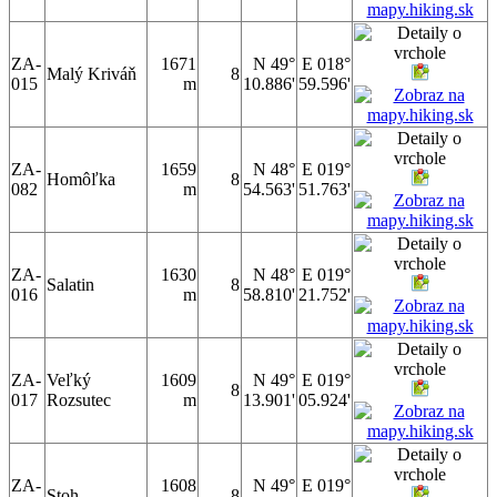
ZA-
1671
N 49°
E 018°
Malý Kriváň
8
015
m
10.886'
59.596'
ZA-
1659
N 48°
E 019°
Homôľka
8
082
m
54.563'
51.763'
ZA-
1630
N 48°
E 019°
Salatin
8
016
m
58.810'
21.752'
ZA-
Veľký
1609
N 49°
E 019°
8
017
Rozsutec
m
13.901'
05.924'
ZA-
1608
N 49°
E 019°
Stoh
8