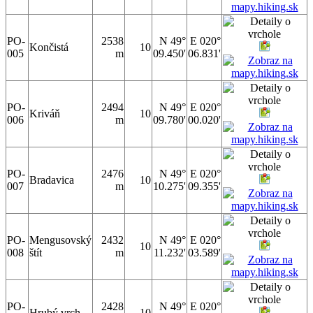
PO-
2538
N 49°
E 020°
Končistá
10
005
m
09.450'
06.831'
PO-
2494
N 49°
E 020°
Kriváň
10
006
m
09.780'
00.020'
PO-
2476
N 49°
E 020°
Bradavica
10
007
m
10.275'
09.355'
PO-
Mengusovský
2432
N 49°
E 020°
10
008
štít
m
11.232'
03.589'
PO-
2428
N 49°
E 020°
Hrubý vrch
10