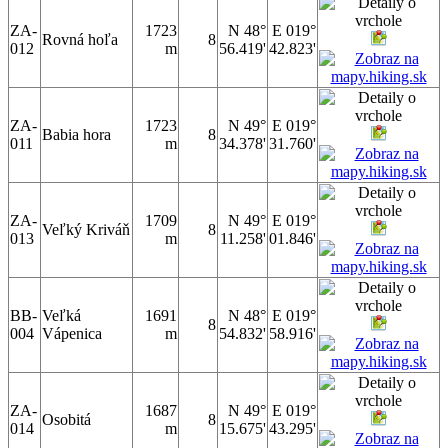
ZA-
1723
N 48°
E 019°
Rovná hoľa
8
012
m
56.419'
42.823'
ZA-
1723
N 49°
E 019°
Babia hora
8
011
m
34.378'
31.760'
ZA-
1709
N 49°
E 019°
Veľký Kriváň
8
013
m
11.258'
01.846'
BB-
Veľká
1691
N 48°
E 019°
8
004
Vápenica
m
54.832'
58.916'
ZA-
1687
N 49°
E 019°
Osobitá
8
014
m
15.675'
43.295'