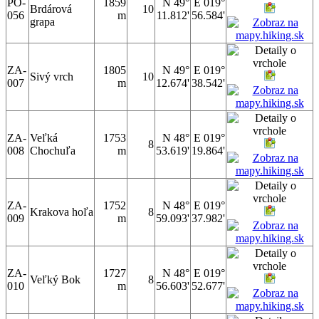
PO-
1859
N 49°
E 019°
Brdárová
10
056
m
11.812'
56.584'
grapa
ZA-
1805
N 49°
E 019°
Sivý vrch
10
007
m
12.674'
38.542'
ZA-
Veľká
1753
N 48°
E 019°
8
008
Chochuľa
m
53.619'
19.864'
ZA-
1752
N 48°
E 019°
Krakova hoľa
8
009
m
59.093'
37.982'
ZA-
1727
N 48°
E 019°
Veľký Bok
8
010
m
56.603'
52.677'