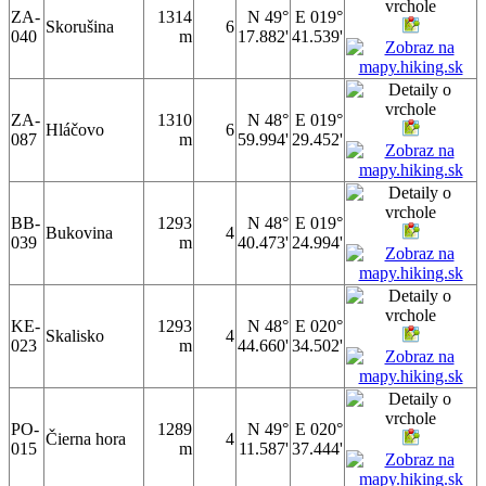
ZA-
1314
N 49°
E 019°
Skorušina
6
040
m
17.882'
41.539'
ZA-
1310
N 48°
E 019°
Hláčovo
6
087
m
59.994'
29.452'
BB-
1293
N 48°
E 019°
Bukovina
4
039
m
40.473'
24.994'
KE-
1293
N 48°
E 020°
Skalisko
4
023
m
44.660'
34.502'
PO-
1289
N 49°
E 020°
Čierna hora
4
015
m
11.587'
37.444'