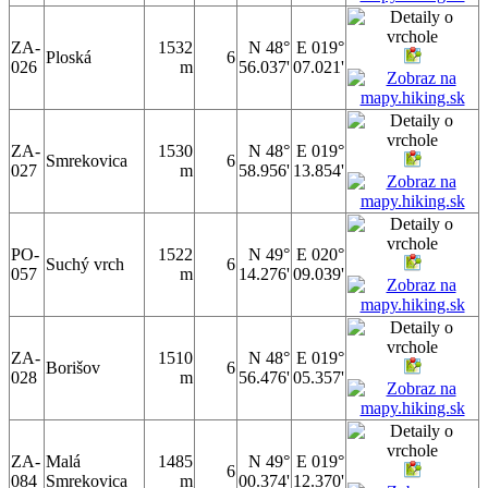
ZA-
1532
N 48°
E 019°
Ploská
6
026
m
56.037'
07.021'
ZA-
1530
N 48°
E 019°
Smrekovica
6
027
m
58.956'
13.854'
PO-
1522
N 49°
E 020°
Suchý vrch
6
057
m
14.276'
09.039'
ZA-
1510
N 48°
E 019°
Borišov
6
028
m
56.476'
05.357'
ZA-
Malá
1485
N 49°
E 019°
6
084
Smrekovica
m
00.374'
12.370'