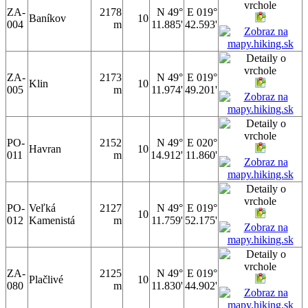
ZA-
2178
N 49°
E 019°
Baníkov
10
004
m
11.885'
42.593'
ZA-
2173
N 49°
E 019°
Klin
10
005
m
11.974'
49.201'
PO-
2152
N 49°
E 020°
Havran
10
011
m
14.912'
11.860'
PO-
Veľká
2127
N 49°
E 019°
10
012
Kamenistá
m
11.759'
52.175'
ZA-
2125
N 49°
E 019°
Plačlivé
10
080
m
11.830'
44.902'