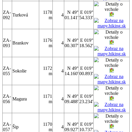
ZA-
1178
N 49°
E 019°
Turková
4
092
m
01.141'
54.333'
ZA-
1176
N 49°
E 019°
Brankov
4
093
m
00.307'
18.562'
ZA-
1172
N 49°
E 019°
Sokolie
4
055
m
14.160'
00.893'
ZA-
1171
N 49°
E 019°
Magura
4
056
m
09.488'
23.234'
ZA-
1170
N 49°
E 019°
Šip
4
057
m
09.927'
10.737'