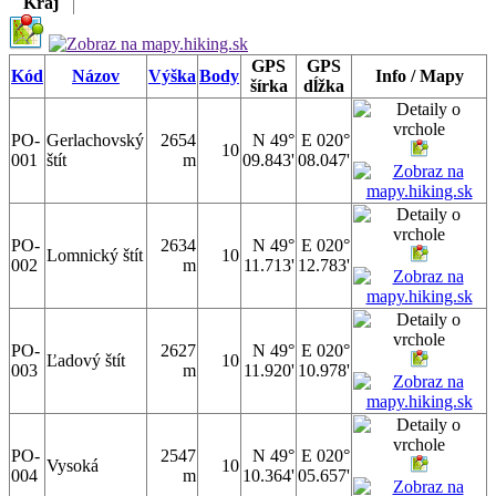
Kraj
GPS
GPS
Kód
Názov
Výška
Body
Info / Mapy
šírka
dĺžka
PO-
Gerlachovský
2654
N 49°
E 020°
10
001
štít
m
09.843'
08.047'
PO-
2634
N 49°
E 020°
Lomnický štít
10
002
m
11.713'
12.783'
PO-
2627
N 49°
E 020°
Ľadový štít
10
003
m
11.920'
10.978'
PO-
2547
N 49°
E 020°
Vysoká
10
004
m
10.364'
05.657'