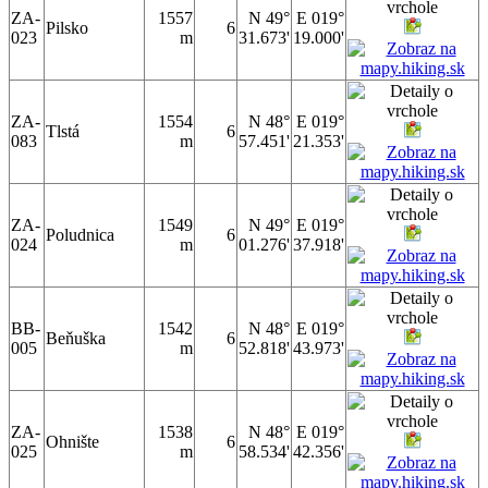
ZA-
1557
N 49°
E 019°
Pilsko
6
023
m
31.673'
19.000'
ZA-
1554
N 48°
E 019°
Tlstá
6
083
m
57.451'
21.353'
ZA-
1549
N 49°
E 019°
Poludnica
6
024
m
01.276'
37.918'
BB-
1542
N 48°
E 019°
Beňuška
6
005
m
52.818'
43.973'
ZA-
1538
N 48°
E 019°
Ohnište
6
025
m
58.534'
42.356'