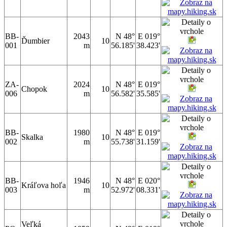
BB-
2043
N 48°
E 019°
Ďumbier
10
001
m
56.185'
38.423'
ZA-
2024
N 48°
E 019°
Chopok
10
006
m
56.582'
35.585'
BB-
1980
N 48°
E 019°
Skalka
10
002
m
55.738'
31.159'
BB-
1946
N 48°
E 020°
Kráľova hoľa
10
003
m
52.972'
08.331'
Veľká