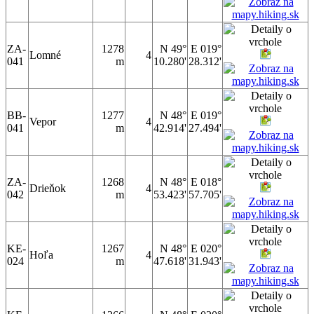
ZA-
1278
N 49°
E 019°
Lomné
4
041
m
10.280'
28.312'
BB-
1277
N 48°
E 019°
Vepor
4
041
m
42.914'
27.494'
ZA-
1268
N 48°
E 018°
Drieňok
4
042
m
53.423'
57.705'
KE-
1267
N 48°
E 020°
Hoľa
4
024
m
47.618'
31.943'