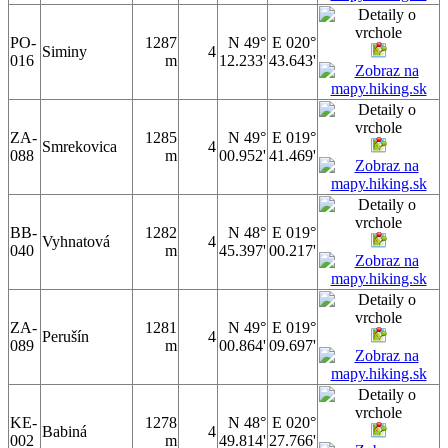
PO-
1287
N 49°
E 020°
Siminy
4
016
m
12.233'
43.643'
ZA-
1285
N 49°
E 019°
Smrekovica
4
088
m
00.952'
41.469'
BB-
1282
N 48°
E 019°
Vyhnatová
4
040
m
45.397'
00.217'
ZA-
1281
N 49°
E 019°
Perušín
4
089
m
00.864'
09.697'
KE-
1278
N 48°
E 020°
Babiná
4
002
m
49.814'
27.766'