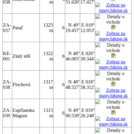
038
m
51.620'
17.427'
ZA-
1325
N 49°
E 019°
Parač
6
037
m
19.457'
12.953'
KE-
1322
N 48°
E 020°
Zlatý stôl
6
001
m
46.005'
39.344'
ZA-
1317
N 48°
E 018°
Flochová
6
038
m
48.527'
58.312'
ZA-
Ľupčianska
1315
N 49°
E 019°
6
039
Magura
m
00.539'
26.248'