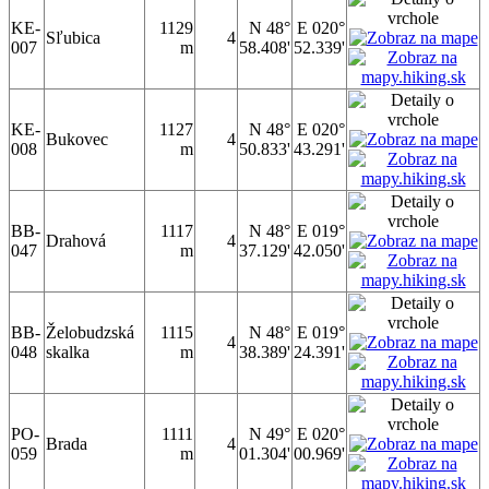
KE-
1129
N 48°
E 020°
Sľubica
4
007
m
58.408'
52.339'
KE-
1127
N 48°
E 020°
Bukovec
4
008
m
50.833'
43.291'
BB-
1117
N 48°
E 019°
Drahová
4
047
m
37.129'
42.050'
BB-
Želobudzská
1115
N 48°
E 019°
4
048
skalka
m
38.389'
24.391'
PO-
1111
N 49°
E 020°
Brada
4
059
m
01.304'
00.969'