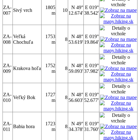
ZA-
1805
N 49°
E 019°
Sivý vrch
10
007
m
12.674'
38.542'
ZA-
Veľká
1753
N 48°
E 019°
8
008
Chochuľa
m
53.619'
19.864'
ZA-
1752
N 48°
E 019°
Krakova hoľa
8
009
m
59.093'
37.982'
ZA-
1727
N 48°
E 019°
Veľký Bok
8
010
m
56.603'
52.677'
ZA-
1723
N 49°
E 019°
Babia hora
8
011
m
34.378'
31.760'