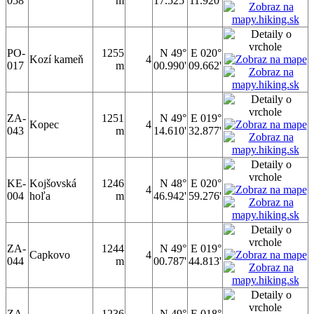
058
m
17.525'
11.920'
PO-
1255
N 49°
E 020°
Kozí kameň
4
017
m
00.990'
09.662'
ZA-
1251
N 49°
E 019°
Kopec
4
043
m
14.610'
32.877'
KE-
Kojšovská
1246
N 48°
E 020°
4
004
hoľa
m
46.942'
59.276'
ZA-
1244
N 49°
E 019°
Capkovo
4
044
m
00.787'
44.813'
ZA-
1236
N 49°
E 018°