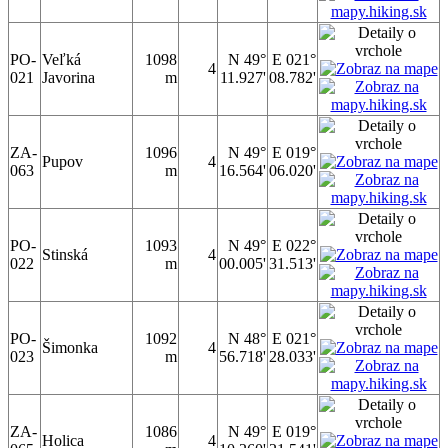
PO-
Veľká
1098
N 49°
E 021°
4
021
Javorina
m
11.927'
08.782'
ZA-
1096
N 49°
E 019°
Pupov
4
063
m
16.564'
06.020'
PO-
1093
N 49°
E 022°
Stinská
4
022
m
00.005'
31.513'
PO-
1092
N 48°
E 021°
Šimonka
4
023
m
56.718'
28.033'
ZA-
1086
N 49°
E 019°
Holica
4