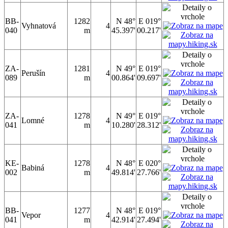
BB-
1282
N 48°
E 019°
Vyhnatová
4
040
m
45.397'
00.217'
ZA-
1281
N 49°
E 019°
Perušín
4
089
m
00.864'
09.697'
ZA-
1278
N 49°
E 019°
Lomné
4
041
m
10.280'
28.312'
KE-
1278
N 48°
E 020°
Babiná
4
002
m
49.814'
27.766'
BB-
1277
N 48°
E 019°
Vepor
4
041
m
42.914'
27.494'