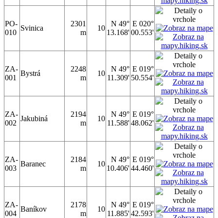
PO-
2301
N 49°
E 020°
Svinica
10
010
m
13.168'
00.553'
ZA-
2248
N 49°
E 019°
Bystrá
10
001
m
11.309'
50.554'
ZA-
2194
N 49°
E 019°
Jakubiná
10
002
m
11.588'
48.062'
ZA-
2184
N 49°
E 019°
Baranec
10
003
m
10.406'
44.460'
ZA-
2178
N 49°
E 019°
Baníkov
10
004
m
11.885'
42.593'