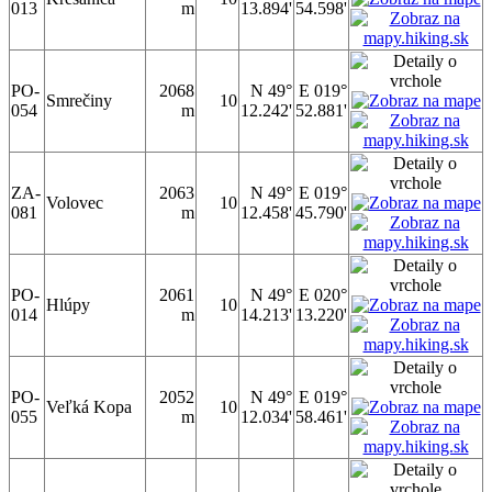
013
m
13.894'
54.598'
PO-
2068
N 49°
E 019°
Smrečiny
10
054
m
12.242'
52.881'
ZA-
2063
N 49°
E 019°
Volovec
10
081
m
12.458'
45.790'
PO-
2061
N 49°
E 020°
Hlúpy
10
014
m
14.213'
13.220'
PO-
2052
N 49°
E 019°
Veľká Kopa
10
055
m
12.034'
58.461'