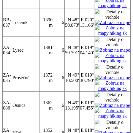
BB-
1390
N 48°
E 020°
Trsteník
6
037
m
50.073'
13.166'
ZA-
1381
N 48°
E 019°
Lysec
6
034
m
59.791'
04.140'
ZA-
1372
N 49°
E 019°
Prosečné
6
035
m
10.500'
30.790'
ZA-
1362
N 49°
E 019°
Osnica
6
086
m
13.195'
07.455'
ZA-
1352
N 48°
E 018°
Kľak
6