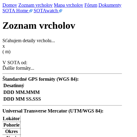
Domov
Zoznam vrcholov
Mapa vrcholov
Fórum
Dokumenty
SOTA Home
SOTAwatch
Zoznam vrcholov
Sťahujem detaily vrcholu...
x
(
m)
V SOTA od:
Ďalšie formáty...
Štandardné GPS formáty (WGS 84):
Desatinný
DDD MM.MMM
DDD MM SS.SSS
Universal Transverse Mercator (UTM/WGS 84):
Lokátor
Pohorie
Okres