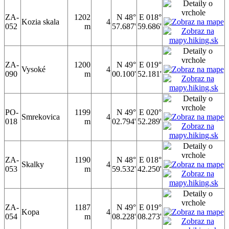
ZA-
1202
N 48°
E 018°
Kozia skala
4
052
m
57.687'
59.686'
ZA-
1200
N 49°
E 019°
Vysoké
4
090
m
00.100'
52.181'
PO-
1199
N 49°
E 020°
Smrekovica
4
018
m
02.794'
52.289'
ZA-
1190
N 48°
E 018°
Skalky
4
053
m
59.532'
42.250'
ZA-
1187
N 49°
E 019°
Kopa
4
054
m
08.228'
08.273'