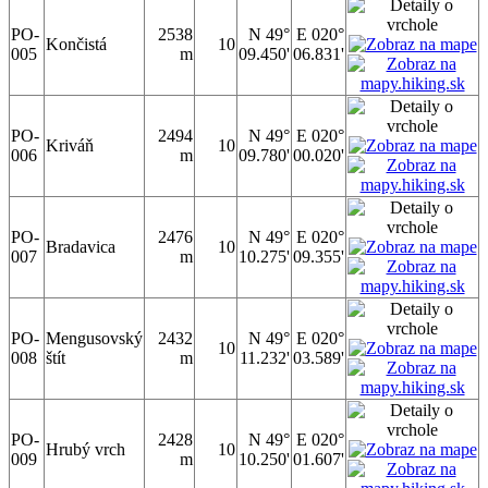
PO-
2538
N 49°
E 020°
Končistá
10
005
m
09.450'
06.831'
PO-
2494
N 49°
E 020°
Kriváň
10
006
m
09.780'
00.020'
PO-
2476
N 49°
E 020°
Bradavica
10
007
m
10.275'
09.355'
PO-
Mengusovský
2432
N 49°
E 020°
10
008
štít
m
11.232'
03.589'
PO-
2428
N 49°
E 020°
Hrubý vrch
10
009
m
10.250'
01.607'