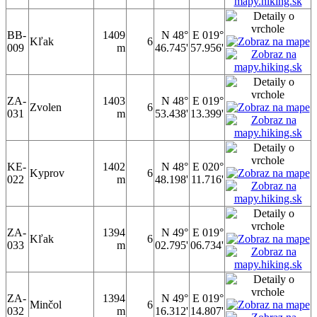
BB-
1409
N 48°
E 019°
Kľak
6
009
m
46.745'
57.956'
ZA-
1403
N 48°
E 019°
Zvolen
6
031
m
53.438'
13.399'
KE-
1402
N 48°
E 020°
Kyprov
6
022
m
48.198'
11.716'
ZA-
1394
N 49°
E 019°
Kľak
6
033
m
02.795'
06.734'
ZA-
1394
N 49°
E 019°
Minčol
6
032
m
16.312'
14.807'