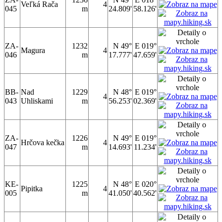
Veľká Rača
4
045
m
24.809'
58.126'
ZA-
1232
N 49°
E 019°
Magura
4
046
m
17.777'
47.659'
BB-
Nad
1229
N 48°
E 019°
4
043
Uhliskami
m
56.253'
02.369'
ZA-
1226
N 49°
E 019°
Hrčova kečka
4
047
m
14.693'
11.234'
KE-
1225
N 48°
E 020°
Pipitka
4
005
m
41.050'
40.562'