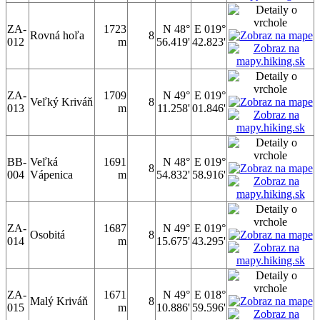
ZA-
1723
N 48°
E 019°
Rovná hoľa
8
012
m
56.419'
42.823'
ZA-
1709
N 49°
E 019°
Veľký Kriváň
8
013
m
11.258'
01.846'
BB-
Veľká
1691
N 48°
E 019°
8
004
Vápenica
m
54.832'
58.916'
ZA-
1687
N 49°
E 019°
Osobitá
8
014
m
15.675'
43.295'
ZA-
1671
N 49°
E 018°
Malý Kriváň
8
015
m
10.886'
59.596'