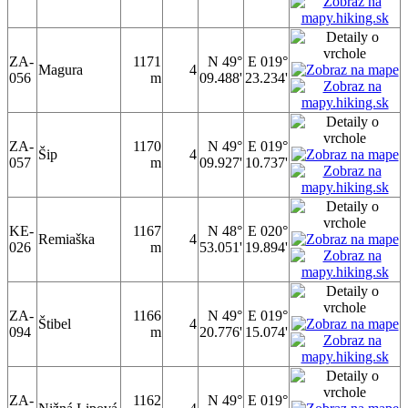
ZA-
1171
N 49°
E 019°
Magura
4
056
m
09.488'
23.234'
ZA-
1170
N 49°
E 019°
Šip
4
057
m
09.927'
10.737'
KE-
1167
N 48°
E 020°
Remiaška
4
026
m
53.051'
19.894'
ZA-
1166
N 49°
E 019°
Štibel
4
094
m
20.776'
15.074'
ZA-
1162
N 49°
E 019°