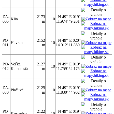
ZA-
2173
N 49°
E 019°
Klin
10
005
m
11.974'
49.201'
PO-
2152
N 49°
E 020°
Havran
10
011
m
14.912'
11.860'
PO-
Veľká
2127
N 49°
E 019°
10
012
Kamenistá
m
11.759'
52.175'
ZA-
2125
N 49°
E 019°
Plačlivé
10
080
m
11.830'
44.902'
PO-
2122
N 49°
E 019°
Kresanica
10