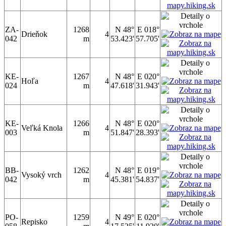
ZA-
1268
N 48°
E 018°
Drieňok
4
042
m
53.423'
57.705'
KE-
1267
N 48°
E 020°
Hoľa
4
024
m
47.618'
31.943'
KE-
1266
N 48°
E 020°
Veľká Knola
4
003
m
51.847'
28.393'
BB-
1262
N 48°
E 019°
Vysoký vrch
4
042
m
45.381'
54.837'
PO-
1259
N 49°
E 020°
Repisko
4