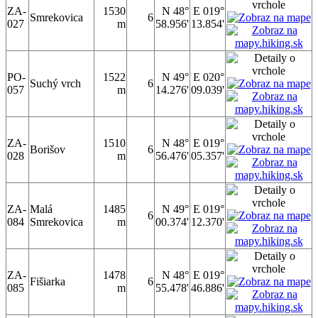
ZA-
1530
N 48°
E 019°
Smrekovica
6
027
m
58.956'
13.854'
PO-
1522
N 49°
E 020°
Suchý vrch
6
057
m
14.276'
09.039'
ZA-
1510
N 48°
E 019°
Borišov
6
028
m
56.476'
05.357'
ZA-
Malá
1485
N 49°
E 019°
6
084
Smrekovica
m
00.374'
12.370'
ZA-
1478
N 48°
E 019°
Fišiarka
6
085
m
55.478'
46.886'