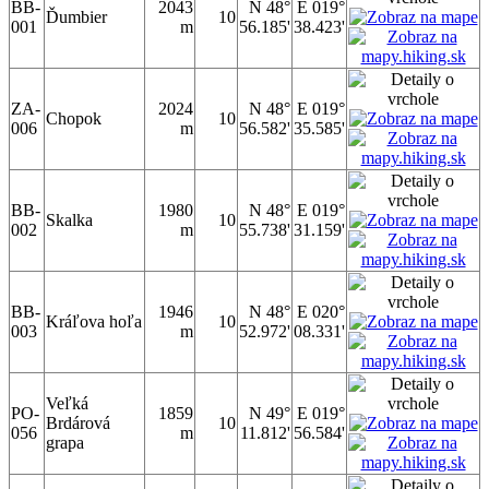
BB-
2043
N 48°
E 019°
Ďumbier
10
001
m
56.185'
38.423'
ZA-
2024
N 48°
E 019°
Chopok
10
006
m
56.582'
35.585'
BB-
1980
N 48°
E 019°
Skalka
10
002
m
55.738'
31.159'
BB-
1946
N 48°
E 020°
Kráľova hoľa
10
003
m
52.972'
08.331'
Veľká
PO-
1859
N 49°
E 019°
Brdárová
10
056
m
11.812'
56.584'
grapa