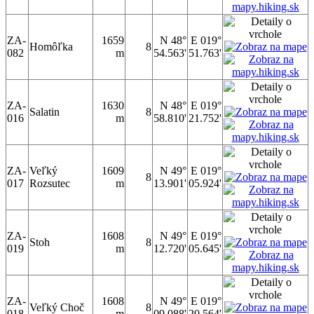
ZA-
1659
N 48°
E 019°
Homôľka
8
082
m
54.563'
51.763'
ZA-
1630
N 48°
E 019°
Salatin
8
016
m
58.810'
21.752'
ZA-
Veľký
1609
N 49°
E 019°
8
017
Rozsutec
m
13.901'
05.924'
ZA-
1608
N 49°
E 019°
Stoh
8
019
m
12.720'
05.645'
ZA-
1608
N 49°
E 019°
Veľký Choč
8
018
m
09.088'
20.564'