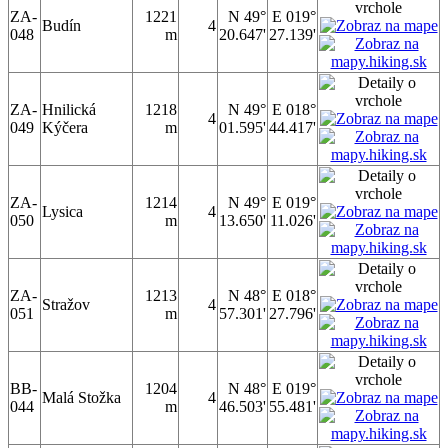
ZA-
1221
N 49°
E 019°
Budín
4
048
m
20.647'
27.139'
ZA-
Hnilická
1218
N 49°
E 018°
4
049
Kýčera
m
01.595'
44.417'
ZA-
1214
N 49°
E 019°
Lysica
4
050
m
13.650'
11.026'
ZA-
1213
N 48°
E 018°
Stražov
4
051
m
57.301'
27.796'
BB-
1204
N 48°
E 019°
Malá Stožka
4
044
m
46.503'
55.481'