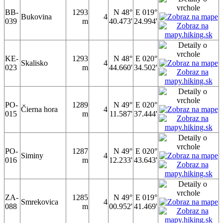
BB-
1293
N 48°
E 019°
Bukovina
4
039
m
40.473'
24.994'
KE-
1293
N 48°
E 020°
Skalisko
4
023
m
44.660'
34.502'
PO-
1289
N 49°
E 020°
Čierna hora
4
015
m
11.587'
37.444'
PO-
1287
N 49°
E 020°
Siminy
4
016
m
12.233'
43.643'
ZA-
1285
N 49°
E 019°
Smrekovica
4
088
m
00.952'
41.469'