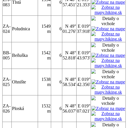
Tlstá
6
083
m
57.451'
21.353'
ZA-
1549
N 49°
E 019°
Poludnica
6
024
m
01.276'
37.918'
BB-
1542
N 48°
E 019°
Beňuška
6
005
m
52.818'
43.973'
ZA-
1538
N 48°
E 019°
Ohnište
6
025
m
58.534'
42.356'
ZA-
1532
N 48°
E 019°
Ploská
6
026
m
56.037'
07.021'