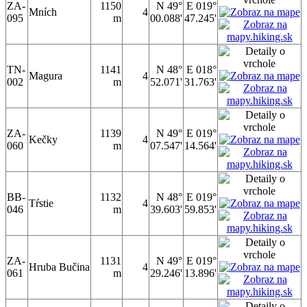
ZA-
1150
N 49°
E 019°
Mních
4
095
m
00.088'
47.245'
TN-
1141
N 48°
E 018°
Magura
4
002
m
52.071'
31.763'
ZA-
1139
N 49°
E 019°
Kečky
4
060
m
07.547'
14.564'
BB-
1132
N 48°
E 019°
Tŕstie
4
046
m
39.603'
59.853'
ZA-
1131
N 49°
E 019°
Hruba Bučina
4
061
m
29.246'
13.896'