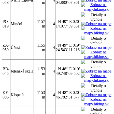
Nižná Lipová
4
058
m
04.880'
07.361'
PO-
1157
N 49°
E 020°
Minčol
4
019
m
14.077'
59.351'
ZA-
1155
N 49°
E 019°
Úšust
4
059
m
24.543'
11.216'
BB-
1153
N 48°
E 019°
Jelenská skala
4
045
m
49.748'
09.502'
KE-
1153
N 48°
E 020°
Kloptaň
4
006
m
46.782'
51.577'