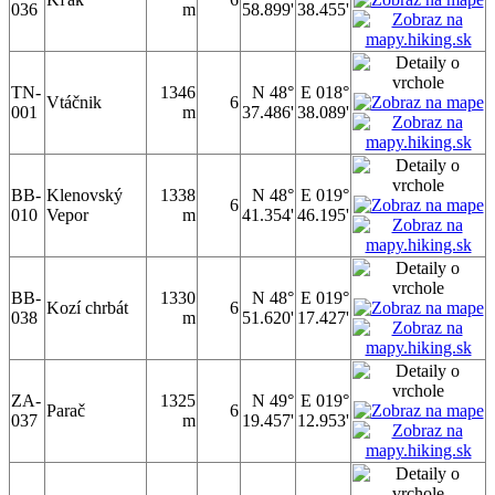
036
m
58.899'
38.455'
TN-
1346
N 48°
E 018°
Vtáčnik
6
001
m
37.486'
38.089'
BB-
Klenovský
1338
N 48°
E 019°
6
010
Vepor
m
41.354'
46.195'
BB-
1330
N 48°
E 019°
Kozí chrbát
6
038
m
51.620'
17.427'
ZA-
1325
N 49°
E 019°
Parač
6
037
m
19.457'
12.953'