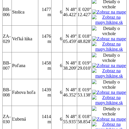
BB-
1477
N 48°
E 020°
Stolica
6
006
m
46.422'
12.427'
ZA-
1476
N 49°
E 018°
Veľká lúka
6
029
m
05.459'
48.828'
BB-
1458
N 48°
E 019°
Poľana
6
007
m
38.209'
29.010'
BB-
1439
N 48°
E 019°
Fabova hoľa
6
008
m
46.352'
53.138'
ZA-
1414
N 48°
E 018°
Ľubená
6
030
m
55.935'
58.854'