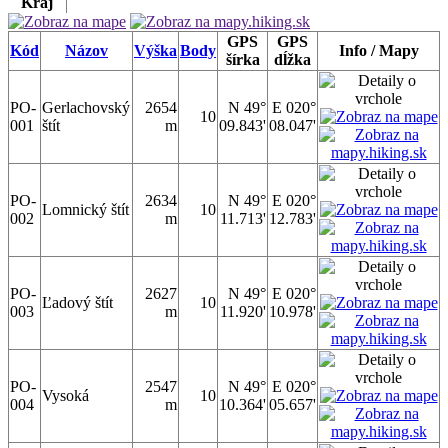
Kraj
GPS
GPS
Kód
Názov
Výška
Body
Info / Mapy
šírka
dĺžka
PO-
Gerlachovský
2654
N 49°
E 020°
10
001
štít
m
09.843'
08.047'
PO-
2634
N 49°
E 020°
Lomnický štít
10
002
m
11.713'
12.783'
PO-
2627
N 49°
E 020°
Ľadový štít
10
003
m
11.920'
10.978'
PO-
2547
N 49°
E 020°
Vysoká
10
004
m
10.364'
05.657'