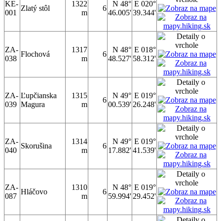
KE-
1322
N 48°
E 020°
Zlatý stôl
6
001
m
46.005'
39.344'
ZA-
1317
N 48°
E 018°
Flochová
6
038
m
48.527'
58.312'
ZA-
Ľupčianska
1315
N 49°
E 019°
6
039
Magura
m
00.539'
26.248'
ZA-
1314
N 49°
E 019°
Skorušina
6
040
m
17.882'
41.539'
ZA-
1310
N 48°
E 019°
Hláčovo
6
087
m
59.994'
29.452'