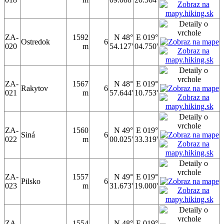
ZA-
1592
N 48°
E 019°
Ostredok
6
020
m
54.127'
04.750'
ZA-
1567
N 48°
E 019°
Rakytov
6
021
m
57.644'
10.753'
ZA-
1560
N 49°
E 019°
Siná
6
022
m
00.025'
33.319'
ZA-
1557
N 49°
E 019°
Pilsko
6
023
m
31.673'
19.000'
ZA-
1554
N 48°
E 019°