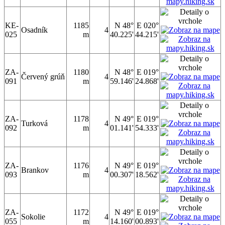
KE-
1185
N 48°
E 020°
Osadník
4
025
m
40.225'
44.215'
ZA-
1180
N 48°
E 019°
Červený grúň
4
091
m
59.146'
24.868'
ZA-
1178
N 49°
E 019°
Turková
4
092
m
01.141'
54.333'
ZA-
1176
N 49°
E 019°
Brankov
4
093
m
00.307'
18.562'
ZA-
1172
N 49°
E 019°
Sokolie
4
055
m
14.160'
00.893'