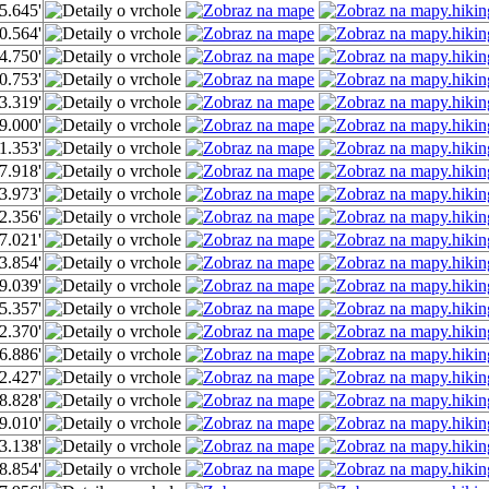
5.645'
0.564'
4.750'
0.753'
3.319'
9.000'
1.353'
7.918'
3.973'
2.356'
7.021'
3.854'
9.039'
5.357'
2.370'
6.886'
2.427'
8.828'
9.010'
3.138'
8.854'