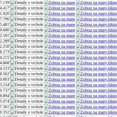
7.139'
4.417'
1.026'
7.796'
5.481'
9.686'
2.181'
2.289'
2.250'
8.273'
4.215'
4.868'
4.333'
8.562'
0.893'
3.234'
0.737'
9.894'
5.074'
7.361'
9.351'