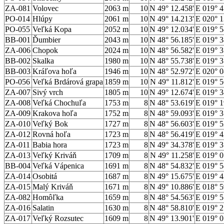
ZA-081
Volovec
2063 m
10
N 49° 12.458'
E 019° 4
PO-014
Hlúpy
2061 m
10
N 49° 14.213'
E 020° 1
PO-055
Veľká Kopa
2052 m
10
N 49° 12.034'
E 019° 5
BB-001
Ďumbier
2043 m
10
N 48° 56.185'
E 019° 3
ZA-006
Chopok
2024 m
10
N 48° 56.582'
E 019° 3
BB-002
Skalka
1980 m
10
N 48° 55.738'
E 019° 3
BB-003
Kráľova hoľa
1946 m
10
N 48° 52.972'
E 020° 0
PO-056
Veľká Brdárová grapa
1859 m
10
N 49° 11.812'
E 019° 5
ZA-007
Sivý vrch
1805 m
10
N 49° 12.674'
E 019° 3
ZA-008
Veľká Chochuľa
1753 m
8
N 48° 53.619'
E 019° 1
ZA-009
Krakova hoľa
1752 m
8
N 48° 59.093'
E 019° 3
ZA-010
Veľký Bok
1727 m
8
N 48° 56.603'
E 019° 5
ZA-012
Rovná hoľa
1723 m
8
N 48° 56.419'
E 019° 4
ZA-011
Babia hora
1723 m
8
N 49° 34.378'
E 019° 3
ZA-013
Veľký Kriváň
1709 m
8
N 49° 11.258'
E 019° 0
BB-004
Veľká Vápenica
1691 m
8
N 48° 54.832'
E 019° 5
ZA-014
Osobitá
1687 m
8
N 49° 15.675'
E 019° 4
ZA-015
Malý Kriváň
1671 m
8
N 49° 10.886'
E 018° 5
ZA-082
Homôľka
1659 m
8
N 48° 54.563'
E 019° 5
ZA-016
Salatin
1630 m
8
N 48° 58.810'
E 019° 2
ZA-017
Veľký Rozsutec
1609 m
8
N 49° 13.901'
E 019° 0