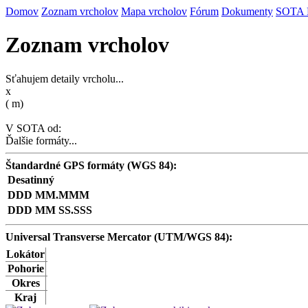
Domov
Zoznam vrcholov
Mapa vrcholov
Fórum
Dokumenty
SOTA
Zoznam vrcholov
Sťahujem detaily vrcholu...
x
(
m)
V SOTA od:
Ďalšie formáty...
Štandardné GPS formáty (WGS 84):
Desatinný
DDD MM.MMM
DDD MM SS.SSS
Universal Transverse Mercator (UTM/WGS 84):
Lokátor
Pohorie
Okres
Kraj