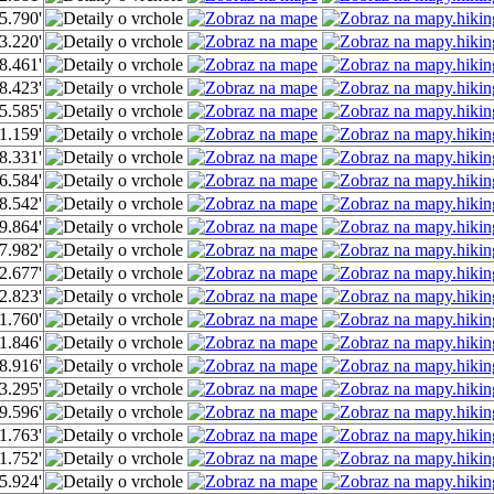
5.790'
3.220'
8.461'
8.423'
5.585'
1.159'
8.331'
6.584'
8.542'
9.864'
7.982'
2.677'
2.823'
1.760'
1.846'
8.916'
3.295'
9.596'
1.763'
1.752'
5.924'