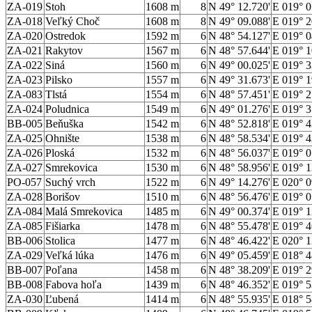
ZA-019
Stoh
1608 m
8
N 49° 12.720'
E 019° 0
ZA-018
Veľký Choč
1608 m
8
N 49° 09.088'
E 019° 2
ZA-020
Ostredok
1592 m
6
N 48° 54.127'
E 019° 0
ZA-021
Rakytov
1567 m
6
N 48° 57.644'
E 019° 1
ZA-022
Siná
1560 m
6
N 49° 00.025'
E 019° 3
ZA-023
Pilsko
1557 m
6
N 49° 31.673'
E 019° 1
ZA-083
Tlstá
1554 m
6
N 48° 57.451'
E 019° 2
ZA-024
Poludnica
1549 m
6
N 49° 01.276'
E 019° 3
BB-005
Beňuška
1542 m
6
N 48° 52.818'
E 019° 4
ZA-025
Ohnište
1538 m
6
N 48° 58.534'
E 019° 4
ZA-026
Ploská
1532 m
6
N 48° 56.037'
E 019° 0
ZA-027
Smrekovica
1530 m
6
N 48° 58.956'
E 019° 1
PO-057
Suchý vrch
1522 m
6
N 49° 14.276'
E 020° 0
ZA-028
Borišov
1510 m
6
N 48° 56.476'
E 019° 0
ZA-084
Malá Smrekovica
1485 m
6
N 49° 00.374'
E 019° 1
ZA-085
Fišiarka
1478 m
6
N 48° 55.478'
E 019° 4
BB-006
Stolica
1477 m
6
N 48° 46.422'
E 020° 1
ZA-029
Veľká lúka
1476 m
6
N 49° 05.459'
E 018° 4
BB-007
Poľana
1458 m
6
N 48° 38.209'
E 019° 2
BB-008
Fabova hoľa
1439 m
6
N 48° 46.352'
E 019° 5
ZA-030
Ľubená
1414 m
6
N 48° 55.935'
E 018° 5