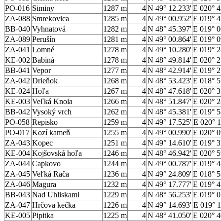
PO-016
Siminy
1287 m
4
N 49° 12.233'
E 020° 4
ZA-088
Smrekovica
1285 m
4
N 49° 00.952'
E 019° 4
BB-040
Vyhnatová
1282 m
4
N 48° 45.397'
E 019° 0
ZA-089
Perušín
1281 m
4
N 49° 00.864'
E 019° 0
ZA-041
Lomné
1278 m
4
N 49° 10.280'
E 019° 2
KE-002
Babiná
1278 m
4
N 48° 49.814'
E 020° 2
BB-041
Vepor
1277 m
4
N 48° 42.914'
E 019° 2
ZA-042
Drieňok
1268 m
4
N 48° 53.423'
E 018° 5
KE-024
Hoľa
1267 m
4
N 48° 47.618'
E 020° 3
KE-003
Veľká Knola
1266 m
4
N 48° 51.847'
E 020° 2
BB-042
Vysoký vrch
1262 m
4
N 48° 45.381'
E 019° 5
PO-058
Repisko
1259 m
4
N 49° 17.525'
E 020° 1
PO-017
Kozí kameň
1255 m
4
N 49° 00.990'
E 020° 0
ZA-043
Kopec
1251 m
4
N 49° 14.610'
E 019° 3
KE-004
Kojšovská hoľa
1246 m
4
N 48° 46.942'
E 020° 5
ZA-044
Capkovo
1244 m
4
N 49° 00.787'
E 019° 4
ZA-045
Veľká Rača
1236 m
4
N 49° 24.809'
E 018° 5
ZA-046
Magura
1232 m
4
N 49° 17.777'
E 019° 4
BB-043
Nad Uhliskami
1229 m
4
N 48° 56.253'
E 019° 0
ZA-047
Hrčova kečka
1226 m
4
N 49° 14.693'
E 019° 1
KE-005
Pipitka
1225 m
4
N 48° 41.050'
E 020° 4