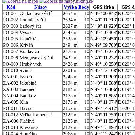
Kód
Názov
Výška
Body
GPS šírka
GPS d
PO-001
Gerlachovský štít
2654 m
10
N 49° 09.843'
E 020° 0
PO-002
Lomnický štít
2634 m
10
N 49° 11.713'
E 020° 1
PO-003
Ľadový štít
2627 m
10
N 49° 11.920'
E 020° 1
PO-004
Vysoká
2547 m
10
N 49° 10.364'
E 020° 0
PO-005
Končistá
2538 m
10
N 49° 09.450'
E 020° 0
PO-006
Kriváň
2494 m
10
N 49° 09.780'
E 020° 0
PO-007
Bradavica
2476 m
10
N 49° 10.275'
E 020° 0
PO-008
Mengusovský štít
2432 m
10
N 49° 11.232'
E 020° 0
PO-009
Hrubý vrch
2428 m
10
N 49° 10.250'
E 020° 0
PO-010
Svinica
2301 m
10
N 49° 13.168'
E 020° 0
ZA-001
Bystrá
2248 m
10
N 49° 11.309'
E 019° 5
ZA-002
Jakubiná
2194 m
10
N 49° 11.588'
E 019° 4
ZA-003
Baranec
2184 m
10
N 49° 10.406'
E 019° 4
ZA-004
Baníkov
2178 m
10
N 49° 11.885'
E 019° 4
ZA-005
Klin
2173 m
10
N 49° 11.974'
E 019° 4
PO-011
Havran
2152 m
10
N 49° 14.912'
E 020° 1
PO-012
Veľká Kamenistá
2127 m
10
N 49° 11.759'
E 019° 5
ZA-080
Plačlivé
2125 m
10
N 49° 11.830'
E 019° 4
PO-013
Kresanica
2122 m
10
N 49° 13.894'
E 019° 5
PO-054
Smrečiny
2068 m
10
N 49° 12.242'
E 019° 5