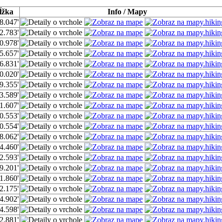
ĺžka
Info / Mapy
8.047'
2.783'
0.978'
5.657'
6.831'
0.020'
9.355'
3.589'
1.607'
0.553'
0.554'
8.062'
4.460'
2.593'
9.201'
1.860'
2.175'
4.902'
4.598'
2.881'