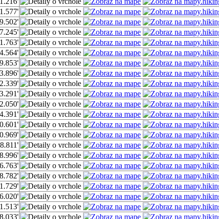
1.216'
1.577'
9.502'
7.245'
1.763'
4.564'
9.853'
3.896'
2.339'
3.291'
2.050'
4.391'
0.601'
0.969'
8.811'
8.996'
6.763'
8.782'
1.729'
6.020'
1.513'
8.033'