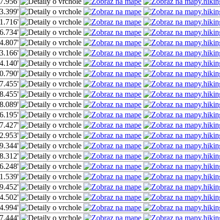
7.956'
3.399'
1.716'
6.734'
4.807'
3.166'
4.140'
0.790'
7.455'
8.455'
8.089'
6.195'
7.427'
2.953'
9.344'
8.312'
6.248'
1.539'
9.452'
4.502'
4.994'
7.444'