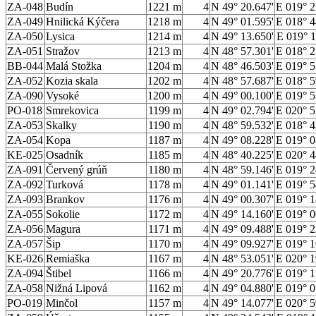
ZA-048
Budín
1221 m
4
N 49° 20.647'
E 019° 2
ZA-049
Hnilická Kýčera
1218 m
4
N 49° 01.595'
E 018° 4
ZA-050
Lysica
1214 m
4
N 49° 13.650'
E 019° 1
ZA-051
Stražov
1213 m
4
N 48° 57.301'
E 018° 2
BB-044
Malá Stožka
1204 m
4
N 48° 46.503'
E 019° 5
ZA-052
Kozia skala
1202 m
4
N 48° 57.687'
E 018° 5
ZA-090
Vysoké
1200 m
4
N 49° 00.100'
E 019° 5
PO-018
Smrekovica
1199 m
4
N 49° 02.794'
E 020° 5
ZA-053
Skalky
1190 m
4
N 48° 59.532'
E 018° 4
ZA-054
Kopa
1187 m
4
N 49° 08.228'
E 019° 0
KE-025
Osadník
1185 m
4
N 48° 40.225'
E 020° 4
ZA-091
Červený grúň
1180 m
4
N 48° 59.146'
E 019° 2
ZA-092
Turková
1178 m
4
N 49° 01.141'
E 019° 5
ZA-093
Brankov
1176 m
4
N 49° 00.307'
E 019° 1
ZA-055
Sokolie
1172 m
4
N 49° 14.160'
E 019° 0
ZA-056
Magura
1171 m
4
N 49° 09.488'
E 019° 2
ZA-057
Šip
1170 m
4
N 49° 09.927'
E 019° 1
KE-026
Remiaška
1167 m
4
N 48° 53.051'
E 020° 1
ZA-094
Štibel
1166 m
4
N 49° 20.776'
E 019° 1
ZA-058
Nižná Lipová
1162 m
4
N 49° 04.880'
E 019° 0
PO-019
Minčol
1157 m
4
N 49° 14.077'
E 020° 5