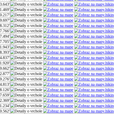
3.643'
1.469'
0.217'
9.697'
8.312'
7.766'
7.494'
7.705'
1.943'
8.393'
4.837'
1.920'
9.662'
2.877'
9.276'
4.813'
8.126'
7.659'
2.369'
1.234'
0.562'