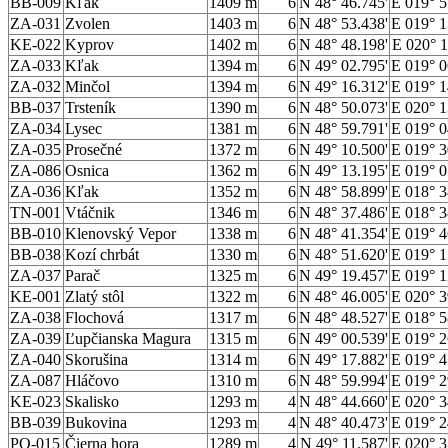
BB-009
Kľak
1409 m
6
N 48° 46.745'
E 019° 5
ZA-031
Zvolen
1403 m
6
N 48° 53.438'
E 019° 1
KE-022
Kyprov
1402 m
6
N 48° 48.198'
E 020° 1
ZA-033
Kľak
1394 m
6
N 49° 02.795'
E 019° 0
ZA-032
Minčol
1394 m
6
N 49° 16.312'
E 019° 1
BB-037
Trsteník
1390 m
6
N 48° 50.073'
E 020° 1
ZA-034
Lysec
1381 m
6
N 48° 59.791'
E 019° 0
ZA-035
Prosečné
1372 m
6
N 49° 10.500'
E 019° 3
ZA-086
Osnica
1362 m
6
N 49° 13.195'
E 019° 0
ZA-036
Kľak
1352 m
6
N 48° 58.899'
E 018° 3
TN-001
Vtáčnik
1346 m
6
N 48° 37.486'
E 018° 3
BB-010
Klenovský Vepor
1338 m
6
N 48° 41.354'
E 019° 4
BB-038
Kozí chrbát
1330 m
6
N 48° 51.620'
E 019° 1
ZA-037
Parač
1325 m
6
N 49° 19.457'
E 019° 1
KE-001
Zlatý stôl
1322 m
6
N 48° 46.005'
E 020° 3
ZA-038
Flochová
1317 m
6
N 48° 48.527'
E 018° 5
ZA-039
Ľupčianska Magura
1315 m
6
N 49° 00.539'
E 019° 2
ZA-040
Skorušina
1314 m
6
N 49° 17.882'
E 019° 4
ZA-087
Hláčovo
1310 m
6
N 48° 59.994'
E 019° 2
KE-023
Skalisko
1293 m
4
N 48° 44.660'
E 020° 3
BB-039
Bukovina
1293 m
4
N 48° 40.473'
E 019° 2
PO-015
Čierna hora
1289 m
4
N 49° 11.587'
E 020° 3