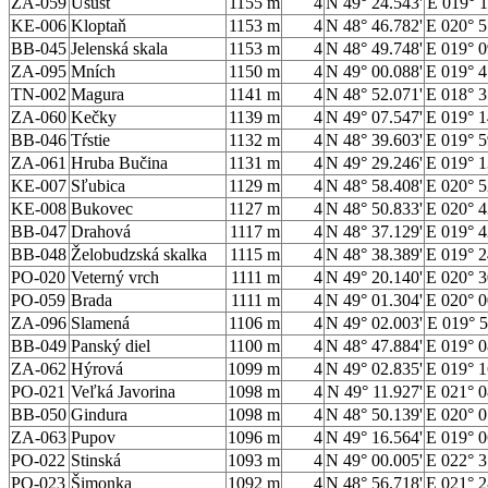
ZA-059
Úšust
1155 m
4
N 49° 24.543'
E 019° 1
KE-006
Kloptaň
1153 m
4
N 48° 46.782'
E 020° 5
BB-045
Jelenská skala
1153 m
4
N 48° 49.748'
E 019° 0
ZA-095
Mních
1150 m
4
N 49° 00.088'
E 019° 4
TN-002
Magura
1141 m
4
N 48° 52.071'
E 018° 3
ZA-060
Kečky
1139 m
4
N 49° 07.547'
E 019° 1
BB-046
Tŕstie
1132 m
4
N 48° 39.603'
E 019° 5
ZA-061
Hruba Bučina
1131 m
4
N 49° 29.246'
E 019° 1
KE-007
Sľubica
1129 m
4
N 48° 58.408'
E 020° 5
KE-008
Bukovec
1127 m
4
N 48° 50.833'
E 020° 4
BB-047
Drahová
1117 m
4
N 48° 37.129'
E 019° 4
BB-048
Želobudzská skalka
1115 m
4
N 48° 38.389'
E 019° 2
PO-020
Veterný vrch
1111 m
4
N 49° 20.140'
E 020° 3
PO-059
Brada
1111 m
4
N 49° 01.304'
E 020° 0
ZA-096
Slamená
1106 m
4
N 49° 02.003'
E 019° 5
BB-049
Panský diel
1100 m
4
N 48° 47.884'
E 019° 0
ZA-062
Hýrová
1099 m
4
N 49° 02.835'
E 019° 1
PO-021
Veľká Javorina
1098 m
4
N 49° 11.927'
E 021° 0
BB-050
Gindura
1098 m
4
N 48° 50.139'
E 020° 0
ZA-063
Pupov
1096 m
4
N 49° 16.564'
E 019° 0
PO-022
Stinská
1093 m
4
N 49° 00.005'
E 022° 3
PO-023
Šimonka
1092 m
4
N 48° 56.718'
E 021° 2