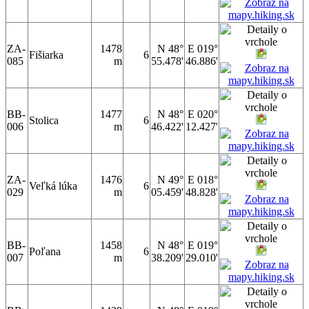
ZA-
1478
N 48°
E 019°
Fišiarka
6
085
m
55.478'
46.886'
BB-
1477
N 48°
E 020°
Stolica
6
006
m
46.422'
12.427'
ZA-
1476
N 49°
E 018°
Veľká lúka
6
029
m
05.459'
48.828'
BB-
1458
N 48°
E 019°
Poľana
6
007
m
38.209'
29.010'