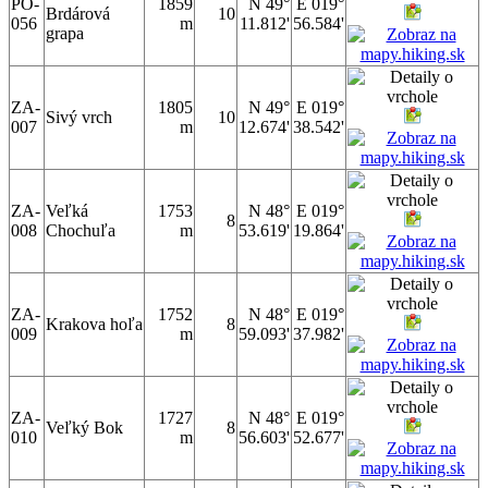
PO-
1859
N 49°
E 019°
Brdárová
10
056
m
11.812'
56.584'
grapa
ZA-
1805
N 49°
E 019°
Sivý vrch
10
007
m
12.674'
38.542'
ZA-
Veľká
1753
N 48°
E 019°
8
008
Chochuľa
m
53.619'
19.864'
ZA-
1752
N 48°
E 019°
Krakova hoľa
8
009
m
59.093'
37.982'
ZA-
1727
N 48°
E 019°
Veľký Bok
8
010
m
56.603'
52.677'