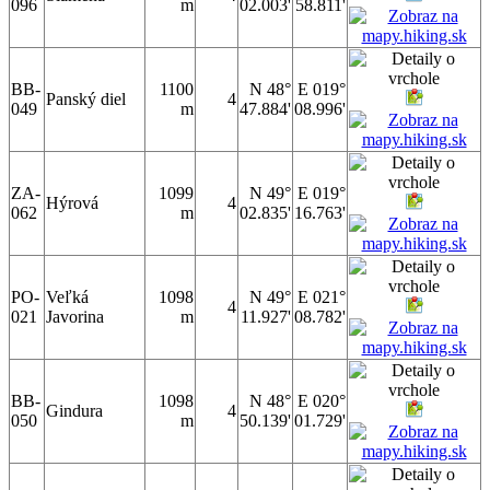
096
m
02.003'
58.811'
BB-
1100
N 48°
E 019°
Panský diel
4
049
m
47.884'
08.996'
ZA-
1099
N 49°
E 019°
Hýrová
4
062
m
02.835'
16.763'
PO-
Veľká
1098
N 49°
E 021°
4
021
Javorina
m
11.927'
08.782'
BB-
1098
N 48°
E 020°
Gindura
4
050
m
50.139'
01.729'