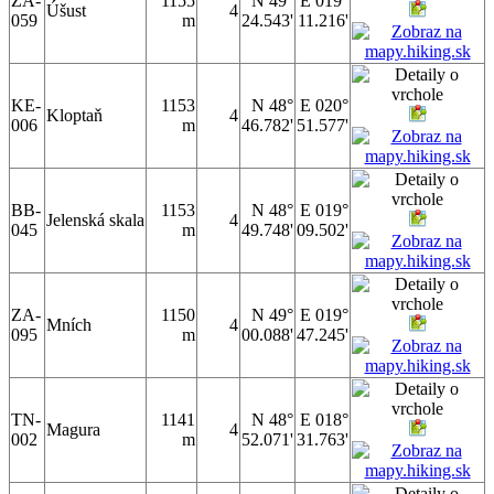
ZA-
1155
N 49°
E 019°
Úšust
4
059
m
24.543'
11.216'
KE-
1153
N 48°
E 020°
Kloptaň
4
006
m
46.782'
51.577'
BB-
1153
N 48°
E 019°
Jelenská skala
4
045
m
49.748'
09.502'
ZA-
1150
N 49°
E 019°
Mních
4
095
m
00.088'
47.245'
TN-
1141
N 48°
E 018°
Magura
4
002
m
52.071'
31.763'