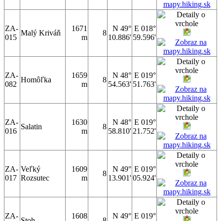
ZA-
1671
N 49°
E 018°
Malý Kriváň
8
015
m
10.886'
59.596'
ZA-
1659
N 48°
E 019°
Homôľka
8
082
m
54.563'
51.763'
ZA-
1630
N 48°
E 019°
Salatin
8
016
m
58.810'
21.752'
ZA-
Veľký
1609
N 49°
E 019°
8
017
Rozsutec
m
13.901'
05.924'
ZA-
1608
N 49°
E 019°
Stoh
8