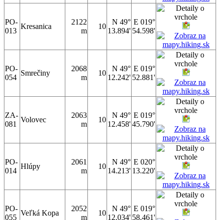
PO-
2122
N 49°
E 019°
Kresanica
10
013
m
13.894'
54.598'
PO-
2068
N 49°
E 019°
Smrečiny
10
054
m
12.242'
52.881'
ZA-
2063
N 49°
E 019°
Volovec
10
081
m
12.458'
45.790'
PO-
2061
N 49°
E 020°
Hlúpy
10
014
m
14.213'
13.220'
PO-
2052
N 49°
E 019°
Veľká Kopa
10
055
m
12.034'
58.461'