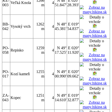
KE-
1266
N 48°
E 020°
Veľká Knola
4
003
m
51.847'
28.393'
BB-
1262
N 48°
E 019°
Vysoký vrch
4
042
m
45.381'
54.837'
PO-
1259
N 49°
E 020°
Repisko
4
058
m
17.525'
11.920'
PO-
1255
N 49°
E 020°
Kozí kameň
4
017
m
00.990'
09.662'
ZA-
1251
N 49°
E 019°
Kopec
4
043
m
14.610'
32.877'