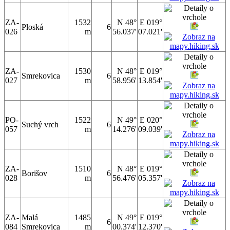
ZA-
1532
N 48°
E 019°
Ploská
6
026
m
56.037'
07.021'
ZA-
1530
N 48°
E 019°
Smrekovica
6
027
m
58.956'
13.854'
PO-
1522
N 49°
E 020°
Suchý vrch
6
057
m
14.276'
09.039'
ZA-
1510
N 48°
E 019°
Borišov
6
028
m
56.476'
05.357'
ZA-
Malá
1485
N 49°
E 019°
6
084
Smrekovica
m
00.374'
12.370'