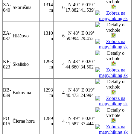
ZA-
1314
N 49°
E 019°
Skorušina
6
040
m
17.882'
41.539'
ZA-
1310
N 48°
E 019°
Hláčovo
6
087
m
59.994'
29.452'
KE-
1293
N 48°
E 020°
Skalisko
4
023
m
44.660'
34.502'
BB-
1293
N 48°
E 019°
Bukovina
4
039
m
40.473'
24.994'
PO-
1289
N 49°
E 020°
Čierna hora
4
015
m
11.587'
37.444'