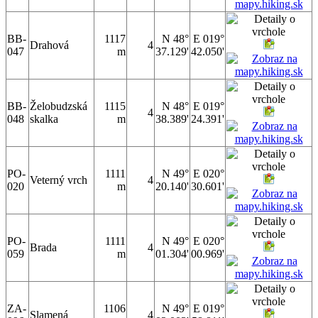
BB-
1117
N 48°
E 019°
Drahová
4
047
m
37.129'
42.050'
BB-
Želobudzská
1115
N 48°
E 019°
4
048
skalka
m
38.389'
24.391'
PO-
1111
N 49°
E 020°
Veterný vrch
4
020
m
20.140'
30.601'
PO-
1111
N 49°
E 020°
Brada
4
059
m
01.304'
00.969'
ZA-
1106
N 49°
E 019°
Slamená
4