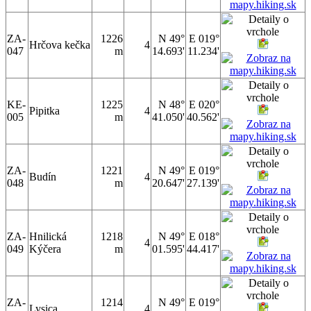
ZA-
1226
N 49°
E 019°
Hrčova kečka
4
047
m
14.693'
11.234'
KE-
1225
N 48°
E 020°
Pipitka
4
005
m
41.050'
40.562'
ZA-
1221
N 49°
E 019°
Budín
4
048
m
20.647'
27.139'
ZA-
Hnilická
1218
N 49°
E 018°
4
049
Kýčera
m
01.595'
44.417'
ZA-
1214
N 49°
E 019°
Lysica
4