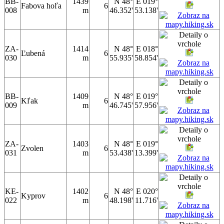
BB-
1439
N 48°
E 019°
Fabova hoľa
6
008
m
46.352'
53.138'
ZA-
1414
N 48°
E 018°
Ľubená
6
030
m
55.935'
58.854'
BB-
1409
N 48°
E 019°
Kľak
6
009
m
46.745'
57.956'
ZA-
1403
N 48°
E 019°
Zvolen
6
031
m
53.438'
13.399'
KE-
1402
N 48°
E 020°
Kyprov
6
022
m
48.198'
11.716'