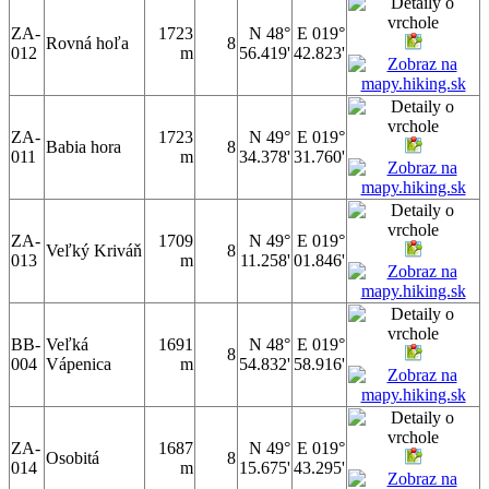
ZA-
1723
N 48°
E 019°
Rovná hoľa
8
012
m
56.419'
42.823'
ZA-
1723
N 49°
E 019°
Babia hora
8
011
m
34.378'
31.760'
ZA-
1709
N 49°
E 019°
Veľký Kriváň
8
013
m
11.258'
01.846'
BB-
Veľká
1691
N 48°
E 019°
8
004
Vápenica
m
54.832'
58.916'
ZA-
1687
N 49°
E 019°
Osobitá
8
014
m
15.675'
43.295'