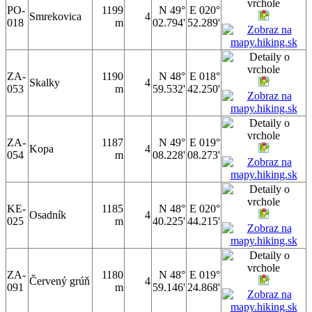
PO-
1199
N 49°
E 020°
Smrekovica
4
018
m
02.794'
52.289'
ZA-
1190
N 48°
E 018°
Skalky
4
053
m
59.532'
42.250'
ZA-
1187
N 49°
E 019°
Kopa
4
054
m
08.228'
08.273'
KE-
1185
N 48°
E 020°
Osadník
4
025
m
40.225'
44.215'
ZA-
1180
N 48°
E 019°
Červený grúň
4
091
m
59.146'
24.868'