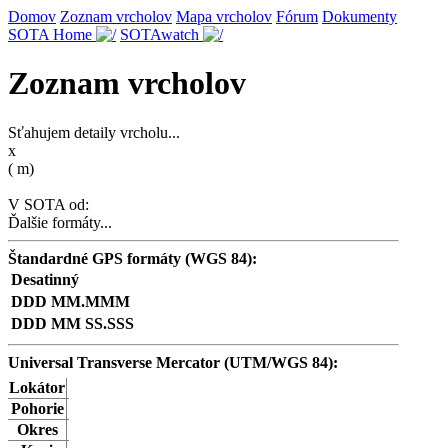
Domov
Zoznam vrcholov
Mapa vrcholov
Fórum
Dokumenty
SOTA Home
SOTAwatch
Zoznam vrcholov
Sťahujem detaily vrcholu...
x
(
m)
V SOTA od:
Ďalšie formáty...
Štandardné GPS formáty (WGS 84):
Desatinný
DDD MM.MMM
DDD MM SS.SSS
Universal Transverse Mercator (UTM/WGS 84):
Lokátor
Pohorie
Okres