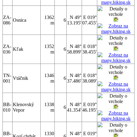
ZA-
1362
N 49°
E 019°
Osnica
6
086
m
13.195'
07.455'
ZA-
1352
N 48°
E 018°
Kľak
6
036
m
58.899'
38.455'
TN-
1346
N 48°
E 018°
Vtáčnik
6
001
m
37.486'
38.089'
BB-
Klenovský
1338
N 48°
E 019°
6
010
Vepor
m
41.354'
46.195'
BB-
1330
N 48°
E 019°
Kozí chrbát
6