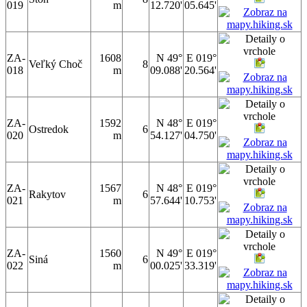
019
m
12.720'
05.645'
ZA-
1608
N 49°
E 019°
Veľký Choč
8
018
m
09.088'
20.564'
ZA-
1592
N 48°
E 019°
Ostredok
6
020
m
54.127'
04.750'
ZA-
1567
N 48°
E 019°
Rakytov
6
021
m
57.644'
10.753'
ZA-
1560
N 49°
E 019°
Siná
6
022
m
00.025'
33.319'