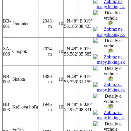
BB-
2043
N 48°
E 019°
Ďumbier
10
001
m
56.185'
38.423'
ZA-
2024
N 48°
E 019°
Chopok
10
006
m
56.582'
35.585'
BB-
1980
N 48°
E 019°
Skalka
10
002
m
55.738'
31.159'
BB-
1946
N 48°
E 020°
Kráľova hoľa
10
003
m
52.972'
08.331'
Veľká