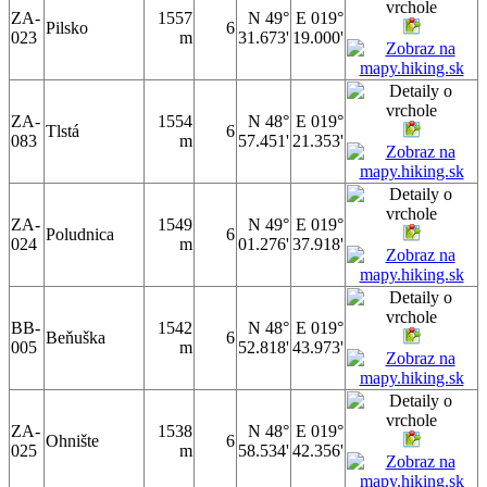
ZA-
1557
N 49°
E 019°
Pilsko
6
023
m
31.673'
19.000'
ZA-
1554
N 48°
E 019°
Tlstá
6
083
m
57.451'
21.353'
ZA-
1549
N 49°
E 019°
Poludnica
6
024
m
01.276'
37.918'
BB-
1542
N 48°
E 019°
Beňuška
6
005
m
52.818'
43.973'
ZA-
1538
N 48°
E 019°
Ohnište
6
025
m
58.534'
42.356'