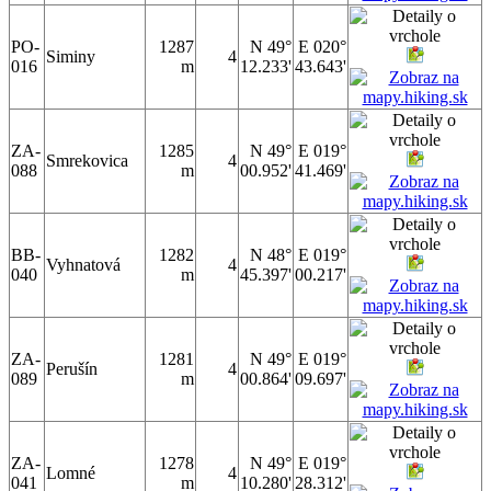
PO-
1287
N 49°
E 020°
Siminy
4
016
m
12.233'
43.643'
ZA-
1285
N 49°
E 019°
Smrekovica
4
088
m
00.952'
41.469'
BB-
1282
N 48°
E 019°
Vyhnatová
4
040
m
45.397'
00.217'
ZA-
1281
N 49°
E 019°
Perušín
4
089
m
00.864'
09.697'
ZA-
1278
N 49°
E 019°
Lomné
4
041
m
10.280'
28.312'