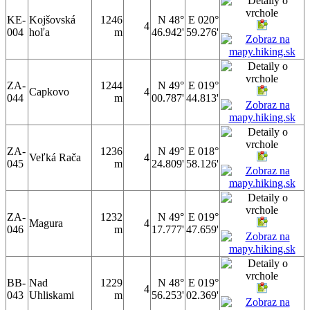
KE-
Kojšovská
1246
N 48°
E 020°
4
004
hoľa
m
46.942'
59.276'
ZA-
1244
N 49°
E 019°
Capkovo
4
044
m
00.787'
44.813'
ZA-
1236
N 49°
E 018°
Veľká Rača
4
045
m
24.809'
58.126'
ZA-
1232
N 49°
E 019°
Magura
4
046
m
17.777'
47.659'
BB-
Nad
1229
N 48°
E 019°
4
043
Uhliskami
m
56.253'
02.369'