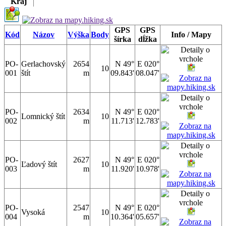
Kraj
GPS
GPS
Kód
Názov
Výška
Body
Info / Mapy
šírka
dĺžka
PO-
Gerlachovský
2654
N 49°
E 020°
10
001
štít
m
09.843'
08.047'
PO-
2634
N 49°
E 020°
Lomnický štít
10
002
m
11.713'
12.783'
PO-
2627
N 49°
E 020°
Ľadový štít
10
003
m
11.920'
10.978'
PO-
2547
N 49°
E 020°
Vysoká
10
004
m
10.364'
05.657'