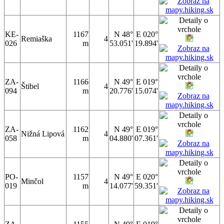
KE-
1167
N 48°
E 020°
Remiaška
4
026
m
53.051'
19.894'
ZA-
1166
N 49°
E 019°
Štibel
4
094
m
20.776'
15.074'
ZA-
1162
N 49°
E 019°
Nižná Lipová
4
058
m
04.880'
07.361'
PO-
1157
N 49°
E 020°
Minčol
4
019
m
14.077'
59.351'