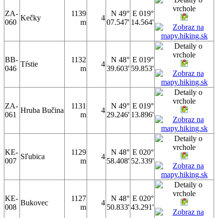
ZA-
1139
N 49°
E 019°
Kečky
4
060
m
07.547'
14.564'
BB-
1132
N 48°
E 019°
Tŕstie
4
046
m
39.603'
59.853'
ZA-
1131
N 49°
E 019°
Hruba Bučina
4
061
m
29.246'
13.896'
KE-
1129
N 48°
E 020°
Sľubica
4
007
m
58.408'
52.339'
KE-
1127
N 48°
E 020°
Bukovec
4
008
m
50.833'
43.291'