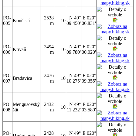
PO-
2538
N 49°
E 020°
Končistá
10
005
m
09.450'
06.831'
PO-
2494
N 49°
E 020°
Kriváň
10
006
m
09.780'
00.020'
PO-
2476
N 49°
E 020°
Bradavica
10
007
m
10.275'
09.355'
PO-
Mengusovský
2432
N 49°
E 020°
10
008
štít
m
11.232'
03.589'
PO-
2428
N 49°
E 020°
Hrubý vrch
10