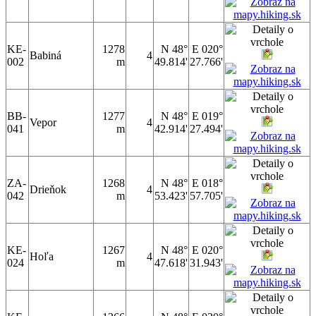
KE-
1278
N 48°
E 020°
Babiná
4
002
m
49.814'
27.766'
BB-
1277
N 48°
E 019°
Vepor
4
041
m
42.914'
27.494'
ZA-
1268
N 48°
E 018°
Drieňok
4
042
m
53.423'
57.705'
KE-
1267
N 48°
E 020°
Hoľa
4
024
m
47.618'
31.943'