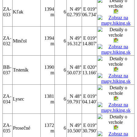
ZA-
1394
N 49°
E 019°
Kľak
6
033
m
02.795'
06.734'
ZA-
1394
N 49°
E 019°
Minčol
6
032
m
16.312'
14.807'
BB-
1390
N 48°
E 020°
Trsteník
6
037
m
50.073'
13.166'
ZA-
1381
N 48°
E 019°
Lysec
6
034
m
59.791'
04.140'
ZA-
1372
N 49°
E 019°
Prosečné
6
035
m
10.500'
30.790'