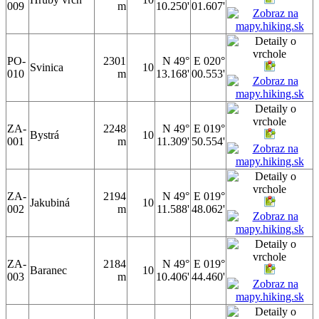
009
m
10.250'
01.607'
PO-
2301
N 49°
E 020°
Svinica
10
010
m
13.168'
00.553'
ZA-
2248
N 49°
E 019°
Bystrá
10
001
m
11.309'
50.554'
ZA-
2194
N 49°
E 019°
Jakubiná
10
002
m
11.588'
48.062'
ZA-
2184
N 49°
E 019°
Baranec
10
003
m
10.406'
44.460'