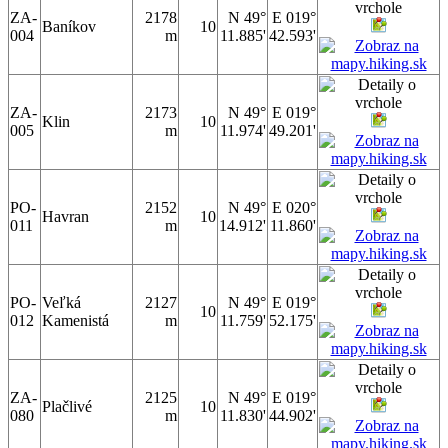
ZA-
2178
N 49°
E 019°
Baníkov
10
004
m
11.885'
42.593'
ZA-
2173
N 49°
E 019°
Klin
10
005
m
11.974'
49.201'
PO-
2152
N 49°
E 020°
Havran
10
011
m
14.912'
11.860'
PO-
Veľká
2127
N 49°
E 019°
10
012
Kamenistá
m
11.759'
52.175'
ZA-
2125
N 49°
E 019°
Plačlivé
10
080
m
11.830'
44.902'