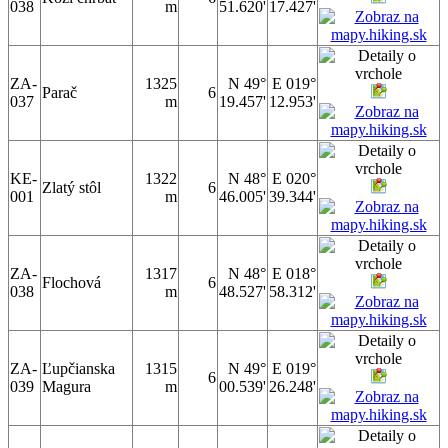
038
m
51.620'
17.427'
ZA-
1325
N 49°
E 019°
Parač
6
037
m
19.457'
12.953'
KE-
1322
N 48°
E 020°
Zlatý stôl
6
001
m
46.005'
39.344'
ZA-
1317
N 48°
E 018°
Flochová
6
038
m
48.527'
58.312'
ZA-
Ľupčianska
1315
N 49°
E 019°
6
039
Magura
m
00.539'
26.248'