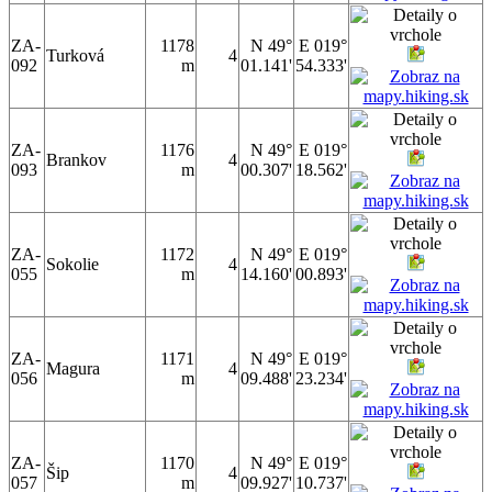
ZA-
1178
N 49°
E 019°
Turková
4
092
m
01.141'
54.333'
ZA-
1176
N 49°
E 019°
Brankov
4
093
m
00.307'
18.562'
ZA-
1172
N 49°
E 019°
Sokolie
4
055
m
14.160'
00.893'
ZA-
1171
N 49°
E 019°
Magura
4
056
m
09.488'
23.234'
ZA-
1170
N 49°
E 019°
Šip
4
057
m
09.927'
10.737'