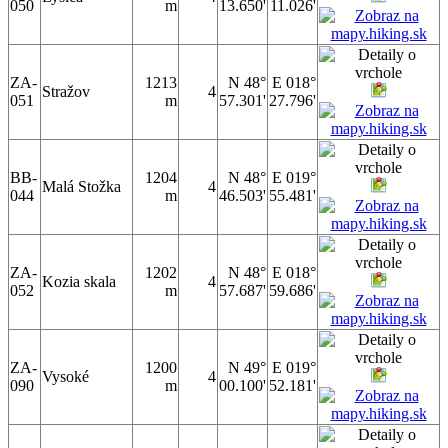
050
m
13.650'
11.026'
ZA-
1213
N 48°
E 018°
Stražov
4
051
m
57.301'
27.796'
BB-
1204
N 48°
E 019°
Malá Stožka
4
044
m
46.503'
55.481'
ZA-
1202
N 48°
E 018°
Kozia skala
4
052
m
57.687'
59.686'
ZA-
1200
N 49°
E 019°
Vysoké
4
090
m
00.100'
52.181'