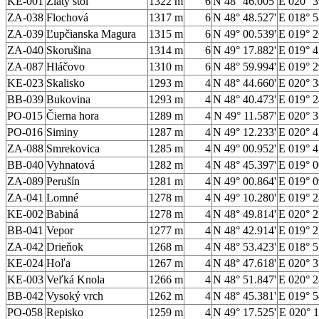
KE-001
Zlatý stôl
1322 m
6
N 48° 46.005'
E 020° 3
ZA-038
Flochová
1317 m
6
N 48° 48.527'
E 018° 5
ZA-039
Ľupčianska Magura
1315 m
6
N 49° 00.539'
E 019° 2
ZA-040
Skorušina
1314 m
6
N 49° 17.882'
E 019° 4
ZA-087
Hláčovo
1310 m
6
N 48° 59.994'
E 019° 2
KE-023
Skalisko
1293 m
4
N 48° 44.660'
E 020° 3
BB-039
Bukovina
1293 m
4
N 48° 40.473'
E 019° 2
PO-015
Čierna hora
1289 m
4
N 49° 11.587'
E 020° 3
PO-016
Siminy
1287 m
4
N 49° 12.233'
E 020° 4
ZA-088
Smrekovica
1285 m
4
N 49° 00.952'
E 019° 4
BB-040
Vyhnatová
1282 m
4
N 48° 45.397'
E 019° 0
ZA-089
Perušín
1281 m
4
N 49° 00.864'
E 019° 0
ZA-041
Lomné
1278 m
4
N 49° 10.280'
E 019° 2
KE-002
Babiná
1278 m
4
N 48° 49.814'
E 020° 2
BB-041
Vepor
1277 m
4
N 48° 42.914'
E 019° 2
ZA-042
Drieňok
1268 m
4
N 48° 53.423'
E 018° 5
KE-024
Hoľa
1267 m
4
N 48° 47.618'
E 020° 3
KE-003
Veľká Knola
1266 m
4
N 48° 51.847'
E 020° 2
BB-042
Vysoký vrch
1262 m
4
N 48° 45.381'
E 019° 5
PO-058
Repisko
1259 m
4
N 49° 17.525'
E 020° 1