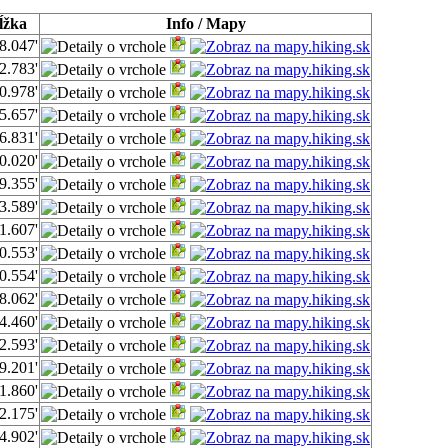
ĺžka
Info / Mapy
8.047'
2.783'
0.978'
5.657'
6.831'
0.020'
9.355'
3.589'
1.607'
0.553'
0.554'
8.062'
4.460'
2.593'
9.201'
1.860'
2.175'
4.902'