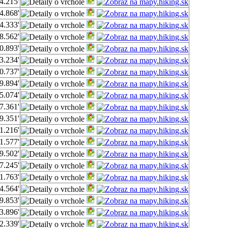
4.215'
4.868'
4.333'
8.562'
0.893'
3.234'
0.737'
9.894'
5.074'
7.361'
9.351'
1.216'
1.577'
9.502'
7.245'
1.763'
4.564'
9.853'
3.896'
2.339'