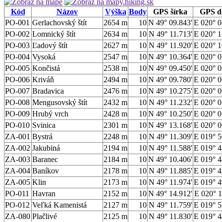
Kód
Názov
Výška
Body
GPS šírka
GPS d
PO-001
Gerlachovský štít
2654 m
10
N 49° 09.843'
E 020° 0
PO-002
Lomnický štít
2634 m
10
N 49° 11.713'
E 020° 1
PO-003
Ľadový štít
2627 m
10
N 49° 11.920'
E 020° 1
PO-004
Vysoká
2547 m
10
N 49° 10.364'
E 020° 0
PO-005
Končistá
2538 m
10
N 49° 09.450'
E 020° 0
PO-006
Kriváň
2494 m
10
N 49° 09.780'
E 020° 0
PO-007
Bradavica
2476 m
10
N 49° 10.275'
E 020° 0
PO-008
Mengusovský štít
2432 m
10
N 49° 11.232'
E 020° 0
PO-009
Hrubý vrch
2428 m
10
N 49° 10.250'
E 020° 0
PO-010
Svinica
2301 m
10
N 49° 13.168'
E 020° 0
ZA-001
Bystrá
2248 m
10
N 49° 11.309'
E 019° 5
ZA-002
Jakubiná
2194 m
10
N 49° 11.588'
E 019° 4
ZA-003
Baranec
2184 m
10
N 49° 10.406'
E 019° 4
ZA-004
Baníkov
2178 m
10
N 49° 11.885'
E 019° 4
ZA-005
Klin
2173 m
10
N 49° 11.974'
E 019° 4
PO-011
Havran
2152 m
10
N 49° 14.912'
E 020° 1
PO-012
Veľká Kamenistá
2127 m
10
N 49° 11.759'
E 019° 5
ZA-080
Plačlivé
2125 m
10
N 49° 11.830'
E 019° 4