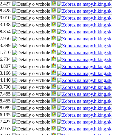
2.427'
8.828'
9.010'
3.138'
8.854'
7.956'
3.399'
1.716'
6.734'
4.807'
3.166'
4.140'
0.790'
7.455'
8.455'
8.089'
6.195'
7.427'
2.953'