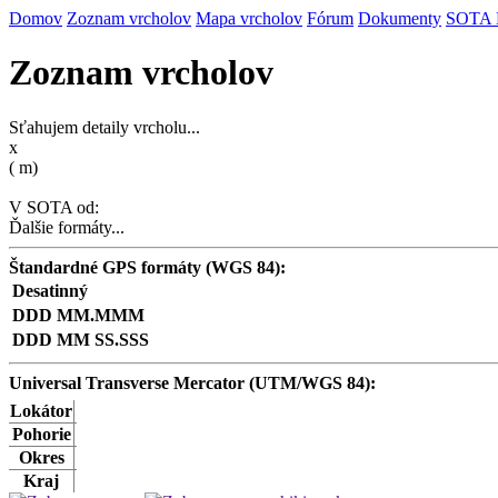
Domov
Zoznam vrcholov
Mapa vrcholov
Fórum
Dokumenty
SOTA
Zoznam vrcholov
Sťahujem detaily vrcholu...
x
(
m)
V SOTA od:
Ďalšie formáty...
Štandardné GPS formáty (WGS 84):
Desatinný
DDD MM.MMM
DDD MM SS.SSS
Universal Transverse Mercator (UTM/WGS 84):
Lokátor
Pohorie
Okres
Kraj