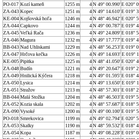
PO-017
Kozí kameň
1255 m
4
N 49° 00.990'
E 020° 0
ZA-043
Kopec
1251 m
4
N 49° 14.610'
E 019° 3
KE-004
Kojšovská hoľa
1246 m
4
N 48° 46.942'
E 020° 5
ZA-044
Capkovo
1244 m
4
N 49° 00.787'
E 019° 4
ZA-045
Veľká Rača
1236 m
4
N 49° 24.809'
E 018° 5
ZA-046
Magura
1232 m
4
N 49° 17.777'
E 019° 4
BB-043
Nad Uhliskami
1229 m
4
N 48° 56.253'
E 019° 0
ZA-047
Hrčova kečka
1226 m
4
N 49° 14.693'
E 019° 1
KE-005
Pipitka
1225 m
4
N 48° 41.050'
E 020° 4
ZA-048
Budín
1221 m
4
N 49° 20.647'
E 019° 2
ZA-049
Hnilická Kýčera
1218 m
4
N 49° 01.595'
E 018° 4
ZA-050
Lysica
1214 m
4
N 49° 13.650'
E 019° 1
ZA-051
Stražov
1213 m
4
N 48° 57.301'
E 018° 2
BB-044
Malá Stožka
1204 m
4
N 48° 46.503'
E 019° 5
ZA-052
Kozia skala
1202 m
4
N 48° 57.687'
E 018° 5
ZA-090
Vysoké
1200 m
4
N 49° 00.100'
E 019° 5
PO-018
Smrekovica
1199 m
4
N 49° 02.794'
E 020° 5
ZA-053
Skalky
1190 m
4
N 48° 59.532'
E 018° 4
ZA-054
Kopa
1187 m
4
N 49° 08.228'
E 019° 0