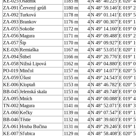
KE-025
Osadník
1185 m
4
N 48° 40.225'
E 020° 4
ZA-091
Červený grúň
1180 m
4
N 48° 59.146'
E 019° 2
ZA-092
Turková
1178 m
4
N 49° 01.141'
E 019° 5
ZA-093
Brankov
1176 m
4
N 49° 00.307'
E 019° 1
ZA-055
Sokolie
1172 m
4
N 49° 14.160'
E 019° 0
ZA-056
Magura
1171 m
4
N 49° 09.488'
E 019° 2
ZA-057
Šip
1170 m
4
N 49° 09.927'
E 019° 1
KE-026
Remiaška
1167 m
4
N 48° 53.051'
E 020° 1
ZA-094
Štibel
1166 m
4
N 49° 20.776'
E 019° 1
ZA-058
Nižná Lipová
1162 m
4
N 49° 04.880'
E 019° 0
PO-019
Minčol
1157 m
4
N 49° 14.077'
E 020° 5
ZA-059
Úšust
1155 m
4
N 49° 24.543'
E 019° 1
KE-006
Kloptaň
1153 m
4
N 48° 46.782'
E 020° 5
BB-045
Jelenská skala
1153 m
4
N 48° 49.748'
E 019° 0
ZA-095
Mních
1150 m
4
N 49° 00.088'
E 019° 4
TN-002
Magura
1141 m
4
N 48° 52.071'
E 018° 3
ZA-060
Kečky
1139 m
4
N 49° 07.547'
E 019° 1
BB-046
Tŕstie
1132 m
4
N 48° 39.603'
E 019° 5
ZA-061
Hruba Bučina
1131 m
4
N 49° 29.246'
E 019° 1
KE-007
Sľubica
1129 m
4
N 48° 58.408'
E 020° 5