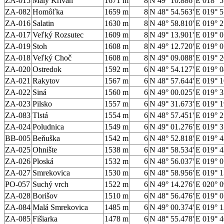
ZA-015
Malý Kriváň
1671 m
8
N 49° 10.886'
E 018° 5
ZA-082
Homôľka
1659 m
8
N 48° 54.563'
E 019° 5
ZA-016
Salatin
1630 m
8
N 48° 58.810'
E 019° 2
ZA-017
Veľký Rozsutec
1609 m
8
N 49° 13.901'
E 019° 0
ZA-019
Stoh
1608 m
8
N 49° 12.720'
E 019° 0
ZA-018
Veľký Choč
1608 m
8
N 49° 09.088'
E 019° 2
ZA-020
Ostredok
1592 m
6
N 48° 54.127'
E 019° 0
ZA-021
Rakytov
1567 m
6
N 48° 57.644'
E 019° 1
ZA-022
Siná
1560 m
6
N 49° 00.025'
E 019° 3
ZA-023
Pilsko
1557 m
6
N 49° 31.673'
E 019° 1
ZA-083
Tlstá
1554 m
6
N 48° 57.451'
E 019° 2
ZA-024
Poludnica
1549 m
6
N 49° 01.276'
E 019° 3
BB-005
Beňuška
1542 m
6
N 48° 52.818'
E 019° 4
ZA-025
Ohnište
1538 m
6
N 48° 58.534'
E 019° 4
ZA-026
Ploská
1532 m
6
N 48° 56.037'
E 019° 0
ZA-027
Smrekovica
1530 m
6
N 48° 58.956'
E 019° 1
PO-057
Suchý vrch
1522 m
6
N 49° 14.276'
E 020° 0
ZA-028
Borišov
1510 m
6
N 48° 56.476'
E 019° 0
ZA-084
Malá Smrekovica
1485 m
6
N 49° 00.374'
E 019° 1
ZA-085
Fišiarka
1478 m
6
N 48° 55.478'
E 019° 4