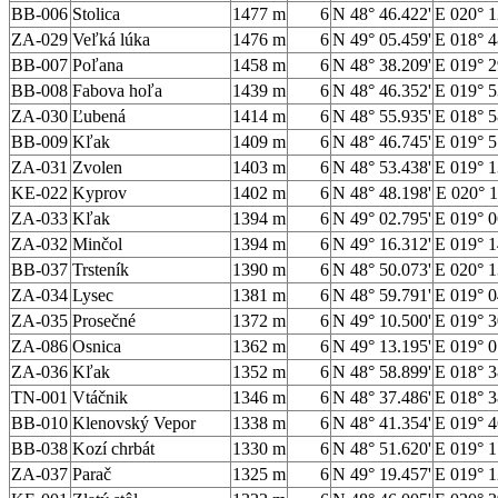
BB-006
Stolica
1477 m
6
N 48° 46.422'
E 020° 1
ZA-029
Veľká lúka
1476 m
6
N 49° 05.459'
E 018° 4
BB-007
Poľana
1458 m
6
N 48° 38.209'
E 019° 2
BB-008
Fabova hoľa
1439 m
6
N 48° 46.352'
E 019° 5
ZA-030
Ľubená
1414 m
6
N 48° 55.935'
E 018° 5
BB-009
Kľak
1409 m
6
N 48° 46.745'
E 019° 5
ZA-031
Zvolen
1403 m
6
N 48° 53.438'
E 019° 1
KE-022
Kyprov
1402 m
6
N 48° 48.198'
E 020° 1
ZA-033
Kľak
1394 m
6
N 49° 02.795'
E 019° 0
ZA-032
Minčol
1394 m
6
N 49° 16.312'
E 019° 1
BB-037
Trsteník
1390 m
6
N 48° 50.073'
E 020° 1
ZA-034
Lysec
1381 m
6
N 48° 59.791'
E 019° 0
ZA-035
Prosečné
1372 m
6
N 49° 10.500'
E 019° 3
ZA-086
Osnica
1362 m
6
N 49° 13.195'
E 019° 0
ZA-036
Kľak
1352 m
6
N 48° 58.899'
E 018° 3
TN-001
Vtáčnik
1346 m
6
N 48° 37.486'
E 018° 3
BB-010
Klenovský Vepor
1338 m
6
N 48° 41.354'
E 019° 4
BB-038
Kozí chrbát
1330 m
6
N 48° 51.620'
E 019° 1
ZA-037
Parač
1325 m
6
N 49° 19.457'
E 019° 1