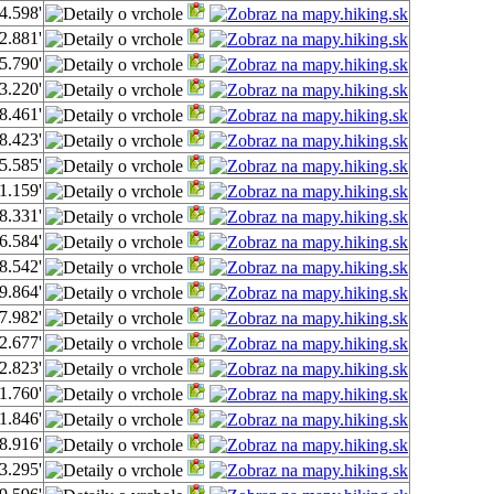
4.598'
2.881'
5.790'
3.220'
8.461'
8.423'
5.585'
1.159'
8.331'
6.584'
8.542'
9.864'
7.982'
2.677'
2.823'
1.760'
1.846'
8.916'
3.295'