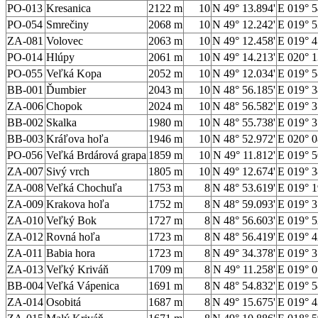
PO-013
Kresanica
2122 m
10
N 49° 13.894'
E 019° 5
PO-054
Smrečiny
2068 m
10
N 49° 12.242'
E 019° 5
ZA-081
Volovec
2063 m
10
N 49° 12.458'
E 019° 4
PO-014
Hlúpy
2061 m
10
N 49° 14.213'
E 020° 1
PO-055
Veľká Kopa
2052 m
10
N 49° 12.034'
E 019° 5
BB-001
Ďumbier
2043 m
10
N 48° 56.185'
E 019° 3
ZA-006
Chopok
2024 m
10
N 48° 56.582'
E 019° 3
BB-002
Skalka
1980 m
10
N 48° 55.738'
E 019° 3
BB-003
Kráľova hoľa
1946 m
10
N 48° 52.972'
E 020° 0
PO-056
Veľká Brdárová grapa
1859 m
10
N 49° 11.812'
E 019° 5
ZA-007
Sivý vrch
1805 m
10
N 49° 12.674'
E 019° 3
ZA-008
Veľká Chochuľa
1753 m
8
N 48° 53.619'
E 019° 1
ZA-009
Krakova hoľa
1752 m
8
N 48° 59.093'
E 019° 3
ZA-010
Veľký Bok
1727 m
8
N 48° 56.603'
E 019° 5
ZA-012
Rovná hoľa
1723 m
8
N 48° 56.419'
E 019° 4
ZA-011
Babia hora
1723 m
8
N 49° 34.378'
E 019° 3
ZA-013
Veľký Kriváň
1709 m
8
N 49° 11.258'
E 019° 0
BB-004
Veľká Vápenica
1691 m
8
N 48° 54.832'
E 019° 5
ZA-014
Osobitá
1687 m
8
N 49° 15.675'
E 019° 4