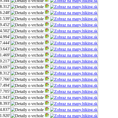
9.344'
8.312'
6.248'
1.539'
9.452'
4.502'
4.994'
7.444'
3.643'
1.469'
0.217'
9.697'
8.312'
7.766'
7.494'
7.705'
1.943'
8.393'
4.837'
1.920'