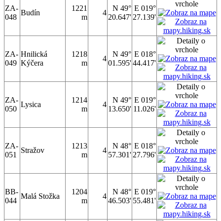
ZA-
1221
N 49°
E 019°
Budín
4
048
m
20.647'
27.139'
ZA-
Hnilická
1218
N 49°
E 018°
4
049
Kýčera
m
01.595'
44.417'
ZA-
1214
N 49°
E 019°
Lysica
4
050
m
13.650'
11.026'
ZA-
1213
N 48°
E 018°
Stražov
4
051
m
57.301'
27.796'
BB-
1204
N 48°
E 019°
Malá Stožka
4
044
m
46.503'
55.481'