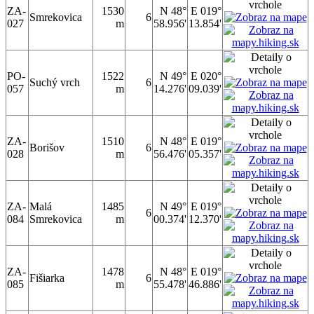
ZA-
1530
N 48°
E 019°
Smrekovica
6
027
m
58.956'
13.854'
PO-
1522
N 49°
E 020°
Suchý vrch
6
057
m
14.276'
09.039'
ZA-
1510
N 48°
E 019°
Borišov
6
028
m
56.476'
05.357'
ZA-
Malá
1485
N 49°
E 019°
6
084
Smrekovica
m
00.374'
12.370'
ZA-
1478
N 48°
E 019°
Fišiarka
6
085
m
55.478'
46.886'