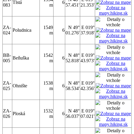
Tlstá
6
083
m
57.451'
21.353'
ZA-
1549
N 49°
E 019°
Poludnica
6
024
m
01.276'
37.918'
BB-
1542
N 48°
E 019°
Beňuška
6
005
m
52.818'
43.973'
ZA-
1538
N 48°
E 019°
Ohnište
6
025
m
58.534'
42.356'
ZA-
1532
N 48°
E 019°
Ploská
6
026
m
56.037'
07.021'