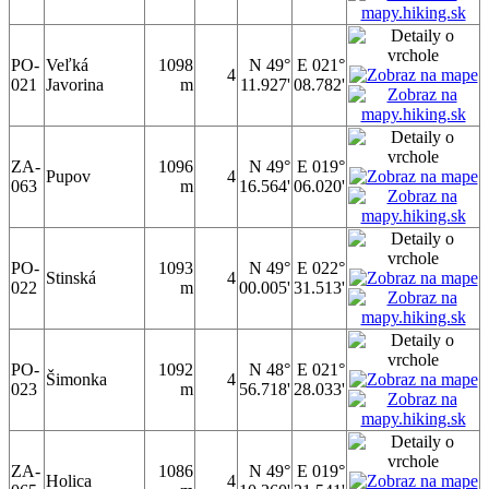
PO-
Veľká
1098
N 49°
E 021°
4
021
Javorina
m
11.927'
08.782'
ZA-
1096
N 49°
E 019°
Pupov
4
063
m
16.564'
06.020'
PO-
1093
N 49°
E 022°
Stinská
4
022
m
00.005'
31.513'
PO-
1092
N 48°
E 021°
Šimonka
4
023
m
56.718'
28.033'
ZA-
1086
N 49°
E 019°
Holica
4