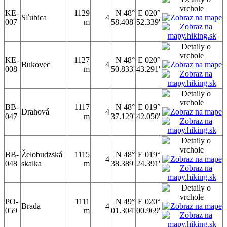
KE-
1129
N 48°
E 020°
Sľubica
4
007
m
58.408'
52.339'
KE-
1127
N 48°
E 020°
Bukovec
4
008
m
50.833'
43.291'
BB-
1117
N 48°
E 019°
Drahová
4
047
m
37.129'
42.050'
BB-
Želobudzská
1115
N 48°
E 019°
4
048
skalka
m
38.389'
24.391'
PO-
1111
N 49°
E 020°
Brada
4
059
m
01.304'
00.969'