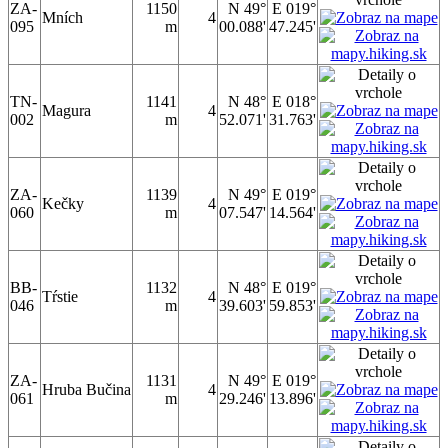
ZA-
1150
N 49°
E 019°
Mních
4
095
m
00.088'
47.245'
TN-
1141
N 48°
E 018°
Magura
4
002
m
52.071'
31.763'
ZA-
1139
N 49°
E 019°
Kečky
4
060
m
07.547'
14.564'
BB-
1132
N 48°
E 019°
Tŕstie
4
046
m
39.603'
59.853'
ZA-
1131
N 49°
E 019°
Hruba Bučina
4
061
m
29.246'
13.896'