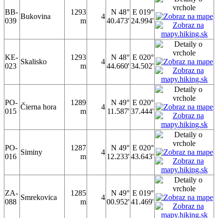
BB-
1293
N 48°
E 019°
Bukovina
4
039
m
40.473'
24.994'
KE-
1293
N 48°
E 020°
Skalisko
4
023
m
44.660'
34.502'
PO-
1289
N 49°
E 020°
Čierna hora
4
015
m
11.587'
37.444'
PO-
1287
N 49°
E 020°
Siminy
4
016
m
12.233'
43.643'
ZA-
1285
N 49°
E 019°
Smrekovica
4
088
m
00.952'
41.469'