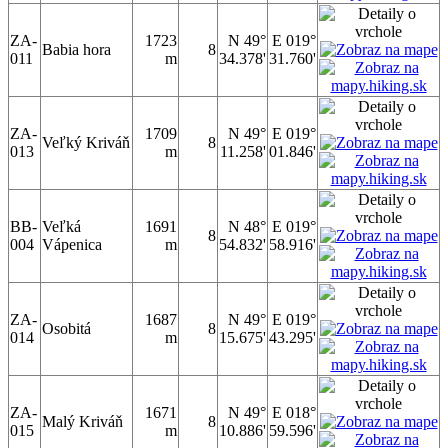
ZA-
1723
N 49°
E 019°
Babia hora
8
011
m
34.378'
31.760'
ZA-
1709
N 49°
E 019°
Veľký Kriváň
8
013
m
11.258'
01.846'
BB-
Veľká
1691
N 48°
E 019°
8
004
Vápenica
m
54.832'
58.916'
ZA-
1687
N 49°
E 019°
Osobitá
8
014
m
15.675'
43.295'
ZA-
1671
N 49°
E 018°
Malý Kriváň
8
015
m
10.886'
59.596'