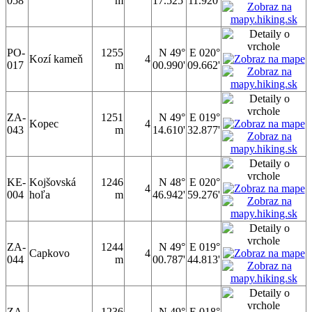
058
m
17.525'
11.920'
PO-
1255
N 49°
E 020°
Kozí kameň
4
017
m
00.990'
09.662'
ZA-
1251
N 49°
E 019°
Kopec
4
043
m
14.610'
32.877'
KE-
Kojšovská
1246
N 48°
E 020°
4
004
hoľa
m
46.942'
59.276'
ZA-
1244
N 49°
E 019°
Capkovo
4
044
m
00.787'
44.813'
ZA-
1236
N 49°
E 018°