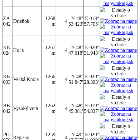
ZA-
1268
N 48°
E 018°
Drieňok
4
042
m
53.423'
57.705'
KE-
1267
N 48°
E 020°
Hoľa
4
024
m
47.618'
31.943'
KE-
1266
N 48°
E 020°
Veľká Knola
4
003
m
51.847'
28.393'
BB-
1262
N 48°
E 019°
Vysoký vrch
4
042
m
45.381'
54.837'
PO-
1259
N 49°
E 020°
Repisko
4