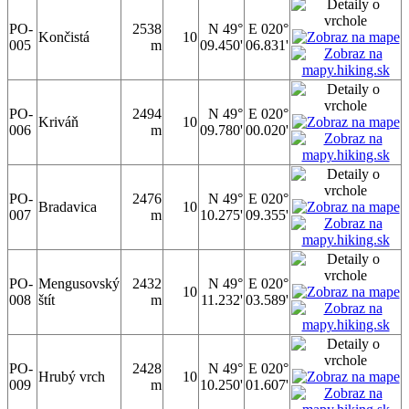
PO-
2538
N 49°
E 020°
Končistá
10
005
m
09.450'
06.831'
PO-
2494
N 49°
E 020°
Kriváň
10
006
m
09.780'
00.020'
PO-
2476
N 49°
E 020°
Bradavica
10
007
m
10.275'
09.355'
PO-
Mengusovský
2432
N 49°
E 020°
10
008
štít
m
11.232'
03.589'
PO-
2428
N 49°
E 020°
Hrubý vrch
10
009
m
10.250'
01.607'