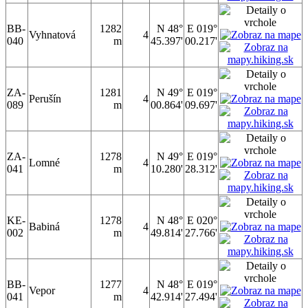
BB-
1282
N 48°
E 019°
Vyhnatová
4
040
m
45.397'
00.217'
ZA-
1281
N 49°
E 019°
Perušín
4
089
m
00.864'
09.697'
ZA-
1278
N 49°
E 019°
Lomné
4
041
m
10.280'
28.312'
KE-
1278
N 48°
E 020°
Babiná
4
002
m
49.814'
27.766'
BB-
1277
N 48°
E 019°
Vepor
4
041
m
42.914'
27.494'