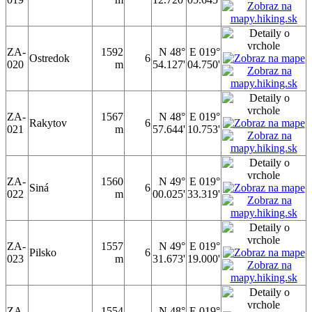
ZA-
1592
N 48°
E 019°
Ostredok
6
020
m
54.127'
04.750'
ZA-
1567
N 48°
E 019°
Rakytov
6
021
m
57.644'
10.753'
ZA-
1560
N 49°
E 019°
Siná
6
022
m
00.025'
33.319'
ZA-
1557
N 49°
E 019°
Pilsko
6
023
m
31.673'
19.000'
ZA-
1554
N 48°
E 019°