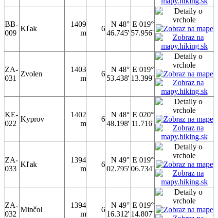
BB-
1409
N 48°
E 019°
Kľak
6
009
m
46.745'
57.956'
ZA-
1403
N 48°
E 019°
Zvolen
6
031
m
53.438'
13.399'
KE-
1402
N 48°
E 020°
Kyprov
6
022
m
48.198'
11.716'
ZA-
1394
N 49°
E 019°
Kľak
6
033
m
02.795'
06.734'
ZA-
1394
N 49°
E 019°
Minčol
6
032
m
16.312'
14.807'