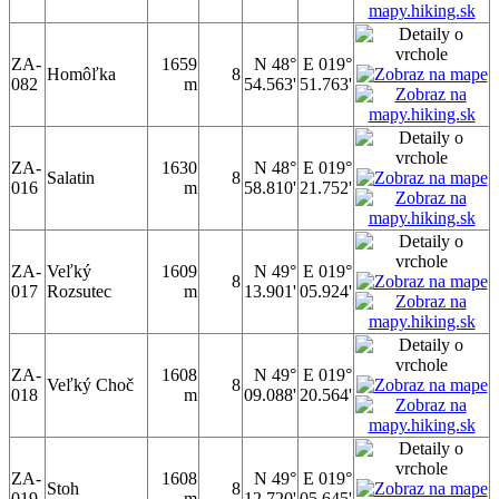
ZA-
1659
N 48°
E 019°
Homôľka
8
082
m
54.563'
51.763'
ZA-
1630
N 48°
E 019°
Salatin
8
016
m
58.810'
21.752'
ZA-
Veľký
1609
N 49°
E 019°
8
017
Rozsutec
m
13.901'
05.924'
ZA-
1608
N 49°
E 019°
Veľký Choč
8
018
m
09.088'
20.564'
ZA-
1608
N 49°
E 019°
Stoh
8
019
m
12.720'
05.645'