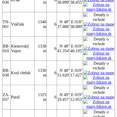
036
m
58.899'
38.455'
TN-
1346
N 48°
E 018°
Vtáčnik
6
001
m
37.486'
38.089'
BB-
Klenovský
1338
N 48°
E 019°
6
010
Vepor
m
41.354'
46.195'
BB-
1330
N 48°
E 019°
Kozí chrbát
6
038
m
51.620'
17.427'
ZA-
1325
N 49°
E 019°
Parač
6
037
m
19.457'
12.953'