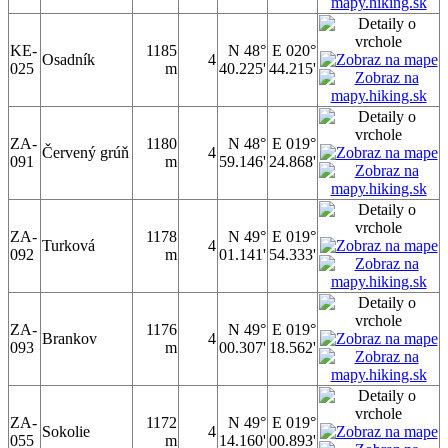
KE-
1185
N 48°
E 020°
Osadník
4
025
m
40.225'
44.215'
ZA-
1180
N 48°
E 019°
Červený grúň
4
091
m
59.146'
24.868'
ZA-
1178
N 49°
E 019°
Turková
4
092
m
01.141'
54.333'
ZA-
1176
N 49°
E 019°
Brankov
4
093
m
00.307'
18.562'
ZA-
1172
N 49°
E 019°
Sokolie
4
055
m
14.160'
00.893'