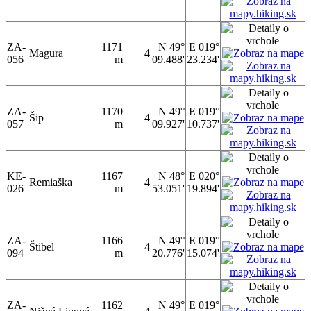
ZA-
1171
N 49°
E 019°
Magura
4
056
m
09.488'
23.234'
ZA-
1170
N 49°
E 019°
Šip
4
057
m
09.927'
10.737'
KE-
1167
N 48°
E 020°
Remiaška
4
026
m
53.051'
19.894'
ZA-
1166
N 49°
E 019°
Štibel
4
094
m
20.776'
15.074'
ZA-
1162
N 49°
E 019°