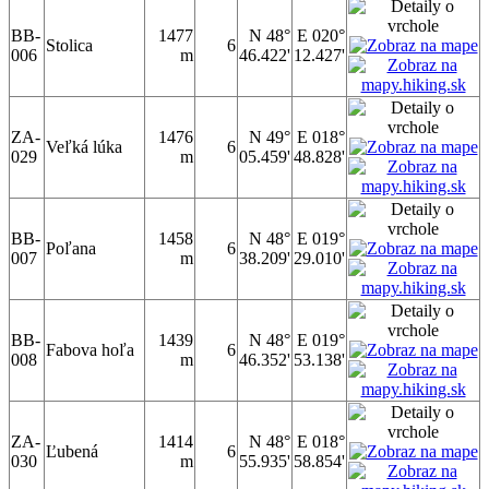
BB-
1477
N 48°
E 020°
Stolica
6
006
m
46.422'
12.427'
ZA-
1476
N 49°
E 018°
Veľká lúka
6
029
m
05.459'
48.828'
BB-
1458
N 48°
E 019°
Poľana
6
007
m
38.209'
29.010'
BB-
1439
N 48°
E 019°
Fabova hoľa
6
008
m
46.352'
53.138'
ZA-
1414
N 48°
E 018°
Ľubená
6
030
m
55.935'
58.854'