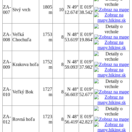
ZA-
1805
N 49°
E 019°
Sivý vrch
10
007
m
12.674'
38.542'
ZA-
Veľká
1753
N 48°
E 019°
8
008
Chochuľa
m
53.619'
19.864'
ZA-
1752
N 48°
E 019°
Krakova hoľa
8
009
m
59.093'
37.982'
ZA-
1727
N 48°
E 019°
Veľký Bok
8
010
m
56.603'
52.677'
ZA-
1723
N 48°
E 019°
Rovná hoľa
8
012
m
56.419'
42.823'