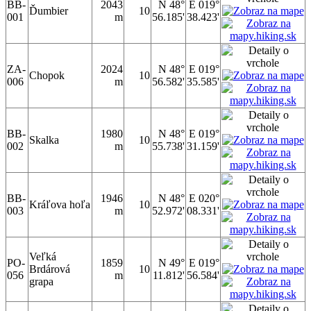
BB-
2043
N 48°
E 019°
Ďumbier
10
001
m
56.185'
38.423'
ZA-
2024
N 48°
E 019°
Chopok
10
006
m
56.582'
35.585'
BB-
1980
N 48°
E 019°
Skalka
10
002
m
55.738'
31.159'
BB-
1946
N 48°
E 020°
Kráľova hoľa
10
003
m
52.972'
08.331'
Veľká
PO-
1859
N 49°
E 019°
Brdárová
10
056
m
11.812'
56.584'
grapa