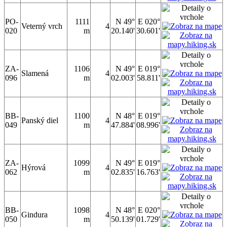
PO-
1111
N 49°
E 020°
Veterný vrch
4
020
m
20.140'
30.601'
ZA-
1106
N 49°
E 019°
Slamená
4
096
m
02.003'
58.811'
BB-
1100
N 48°
E 019°
Panský diel
4
049
m
47.884'
08.996'
ZA-
1099
N 49°
E 019°
Hýrová
4
062
m
02.835'
16.763'
BB-
1098
N 48°
E 020°
Gindura
4
050
m
50.139'
01.729'