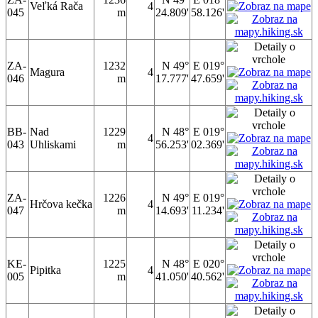
Veľká Rača
4
045
m
24.809'
58.126'
ZA-
1232
N 49°
E 019°
Magura
4
046
m
17.777'
47.659'
BB-
Nad
1229
N 48°
E 019°
4
043
Uhliskami
m
56.253'
02.369'
ZA-
1226
N 49°
E 019°
Hrčova kečka
4
047
m
14.693'
11.234'
KE-
1225
N 48°
E 020°
Pipitka
4
005
m
41.050'
40.562'