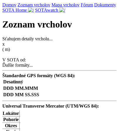
Domov
Zoznam vrcholov
Mapa vrcholov
Fórum
Dokumenty
SOTA Home
SOTAwatch
Zoznam vrcholov
Sťahujem detaily vrcholu...
x
(
m)
V SOTA od:
Ďalšie formáty...
Štandardné GPS formáty (WGS 84):
Desatinný
DDD MM.MMM
DDD MM SS.SSS
Universal Transverse Mercator (UTM/WGS 84):
Lokátor
Pohorie
Okres