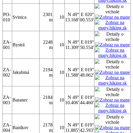
PO-
2301
N 49°
E 020°
Svinica
10
010
m
13.168'
00.553'
ZA-
2248
N 49°
E 019°
Bystrá
10
001
m
11.309'
50.554'
ZA-
2194
N 49°
E 019°
Jakubiná
10
002
m
11.588'
48.062'
ZA-
2184
N 49°
E 019°
Baranec
10
003
m
10.406'
44.460'
ZA-
2178
N 49°
E 019°
Baníkov
10
004
m
11.885'
42.593'