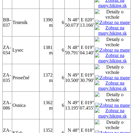
BB-
1390
N 48°
E 020°
Trsteník
6
037
m
50.073'
13.166'
ZA-
1381
N 48°
E 019°
Lysec
6
034
m
59.791'
04.140'
ZA-
1372
N 49°
E 019°
Prosečné
6
035
m
10.500'
30.790'
ZA-
1362
N 49°
E 019°
Osnica
6
086
m
13.195'
07.455'
ZA-
1352
N 48°
E 018°
Kľak
6