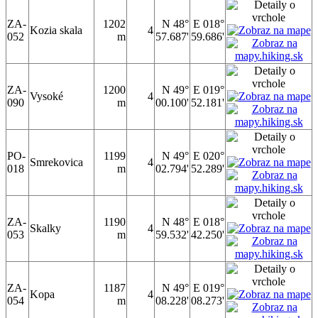
ZA-
1202
N 48°
E 018°
Kozia skala
4
052
m
57.687'
59.686'
ZA-
1200
N 49°
E 019°
Vysoké
4
090
m
00.100'
52.181'
PO-
1199
N 49°
E 020°
Smrekovica
4
018
m
02.794'
52.289'
ZA-
1190
N 48°
E 018°
Skalky
4
053
m
59.532'
42.250'
ZA-
1187
N 49°
E 019°
Kopa
4
054
m
08.228'
08.273'