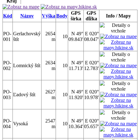
Kraj
GPS
GPS
Kód
Názov
Výška
Body
Info / Mapy
šírka
dĺžka
PO-
Gerlachovský
2654
N 49°
E 020°
10
001
štít
m
09.843'
08.047'
PO-
2634
N 49°
E 020°
Lomnický štít
10
002
m
11.713'
12.783'
PO-
2627
N 49°
E 020°
Ľadový štít
10
003
m
11.920'
10.978'
PO-
2547
N 49°
E 020°
Vysoká
10
004
m
10.364'
05.657'