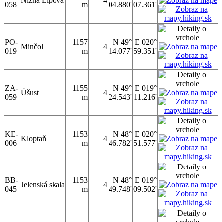
Nižná Lipová
4
058
m
04.880'
07.361'
PO-
1157
N 49°
E 020°
Minčol
4
019
m
14.077'
59.351'
ZA-
1155
N 49°
E 019°
Úšust
4
059
m
24.543'
11.216'
KE-
1153
N 48°
E 020°
Kloptaň
4
006
m
46.782'
51.577'
BB-
1153
N 48°
E 019°
Jelenská skala
4
045
m
49.748'
09.502'