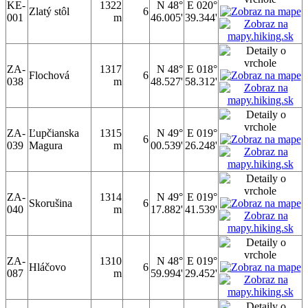
KE-
1322
N 48°
E 020°
Zlatý stôl
6
001
m
46.005'
39.344'
ZA-
1317
N 48°
E 018°
Flochová
6
038
m
48.527'
58.312'
ZA-
Ľupčianska
1315
N 49°
E 019°
6
039
Magura
m
00.539'
26.248'
ZA-
1314
N 49°
E 019°
Skorušina
6
040
m
17.882'
41.539'
ZA-
1310
N 48°
E 019°
Hláčovo
6
087
m
59.994'
29.452'