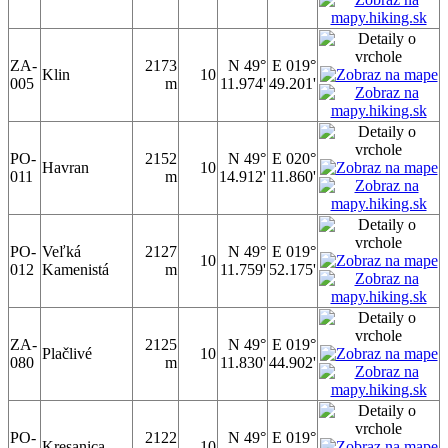
ZA-
2173
N 49°
E 019°
Klin
10
005
m
11.974'
49.201'
PO-
2152
N 49°
E 020°
Havran
10
011
m
14.912'
11.860'
PO-
Veľká
2127
N 49°
E 019°
10
012
Kamenistá
m
11.759'
52.175'
ZA-
2125
N 49°
E 019°
Plačlivé
10
080
m
11.830'
44.902'
PO-
2122
N 49°
E 019°
Kresanica
10