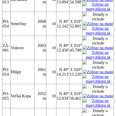
013
m
13.894'
54.598'
PO-
2068
N 49°
E 019°
Smrečiny
10
054
m
12.242'
52.881'
ZA-
2063
N 49°
E 019°
Volovec
10
081
m
12.458'
45.790'
PO-
2061
N 49°
E 020°
Hlúpy
10
014
m
14.213'
13.220'
PO-
2052
N 49°
E 019°
Veľká Kopa
10
055
m
12.034'
58.461'