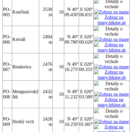
PO-
2538
N 49°
E 020°
Končistá
10
005
m
09.450'
06.831'
PO-
2494
N 49°
E 020°
Kriváň
10
006
m
09.780'
00.020'
PO-
2476
N 49°
E 020°
Bradavica
10
007
m
10.275'
09.355'
PO-
Mengusovský
2432
N 49°
E 020°
10
008
štít
m
11.232'
03.589'
PO-
2428
N 49°
E 020°
Hrubý vrch
10
009
m
10.250'
01.607'