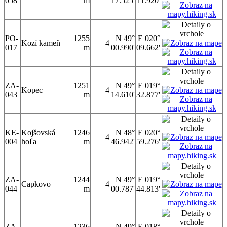
058
m
17.525'
11.920'
PO-
1255
N 49°
E 020°
Kozí kameň
4
017
m
00.990'
09.662'
ZA-
1251
N 49°
E 019°
Kopec
4
043
m
14.610'
32.877'
KE-
Kojšovská
1246
N 48°
E 020°
4
004
hoľa
m
46.942'
59.276'
ZA-
1244
N 49°
E 019°
Capkovo
4
044
m
00.787'
44.813'
ZA-
1236
N 49°
E 018°