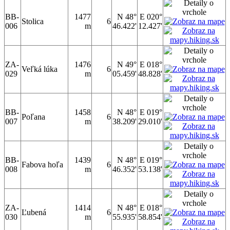
BB-
1477
N 48°
E 020°
Stolica
6
006
m
46.422'
12.427'
ZA-
1476
N 49°
E 018°
Veľká lúka
6
029
m
05.459'
48.828'
BB-
1458
N 48°
E 019°
Poľana
6
007
m
38.209'
29.010'
BB-
1439
N 48°
E 019°
Fabova hoľa
6
008
m
46.352'
53.138'
ZA-
1414
N 48°
E 018°
Ľubená
6
030
m
55.935'
58.854'