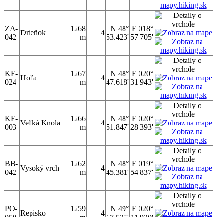
ZA-
1268
N 48°
E 018°
Drieňok
4
042
m
53.423'
57.705'
KE-
1267
N 48°
E 020°
Hoľa
4
024
m
47.618'
31.943'
KE-
1266
N 48°
E 020°
Veľká Knola
4
003
m
51.847'
28.393'
BB-
1262
N 48°
E 019°
Vysoký vrch
4
042
m
45.381'
54.837'
PO-
1259
N 49°
E 020°
Repisko
4