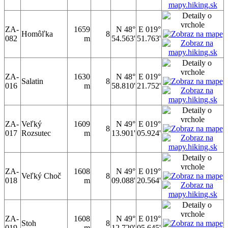
ZA-
1659
N 48°
E 019°
Homôľka
8
082
m
54.563'
51.763'
ZA-
1630
N 48°
E 019°
Salatin
8
016
m
58.810'
21.752'
ZA-
Veľký
1609
N 49°
E 019°
8
017
Rozsutec
m
13.901'
05.924'
ZA-
1608
N 49°
E 019°
Veľký Choč
8
018
m
09.088'
20.564'
ZA-
1608
N 49°
E 019°
Stoh
8
019
m
12.720'
05.645'