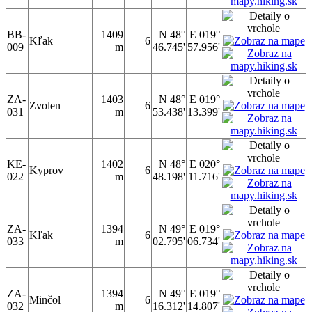
BB-
1409
N 48°
E 019°
Kľak
6
009
m
46.745'
57.956'
ZA-
1403
N 48°
E 019°
Zvolen
6
031
m
53.438'
13.399'
KE-
1402
N 48°
E 020°
Kyprov
6
022
m
48.198'
11.716'
ZA-
1394
N 49°
E 019°
Kľak
6
033
m
02.795'
06.734'
ZA-
1394
N 49°
E 019°
Minčol
6
032
m
16.312'
14.807'