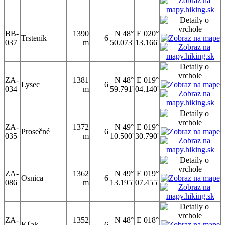
BB-
1390
N 48°
E 020°
Trsteník
6
037
m
50.073'
13.166'
ZA-
1381
N 48°
E 019°
Lysec
6
034
m
59.791'
04.140'
ZA-
1372
N 49°
E 019°
Prosečné
6
035
m
10.500'
30.790'
ZA-
1362
N 49°
E 019°
Osnica
6
086
m
13.195'
07.455'
ZA-
1352
N 48°
E 018°
Kľak
6