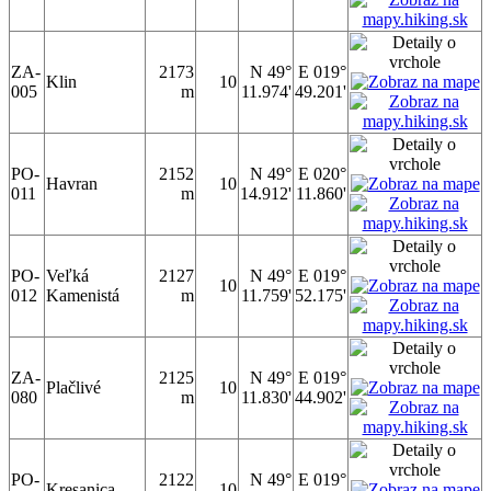
ZA-
2173
N 49°
E 019°
Klin
10
005
m
11.974'
49.201'
PO-
2152
N 49°
E 020°
Havran
10
011
m
14.912'
11.860'
PO-
Veľká
2127
N 49°
E 019°
10
012
Kamenistá
m
11.759'
52.175'
ZA-
2125
N 49°
E 019°
Plačlivé
10
080
m
11.830'
44.902'
PO-
2122
N 49°
E 019°
Kresanica
10