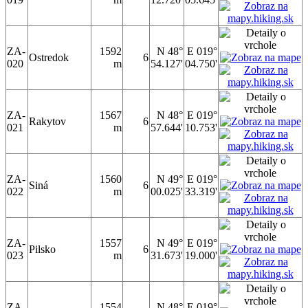
ZA-
1592
N 48°
E 019°
Ostredok
6
020
m
54.127'
04.750'
ZA-
1567
N 48°
E 019°
Rakytov
6
021
m
57.644'
10.753'
ZA-
1560
N 49°
E 019°
Siná
6
022
m
00.025'
33.319'
ZA-
1557
N 49°
E 019°
Pilsko
6
023
m
31.673'
19.000'
ZA-
1554
N 48°
E 019°