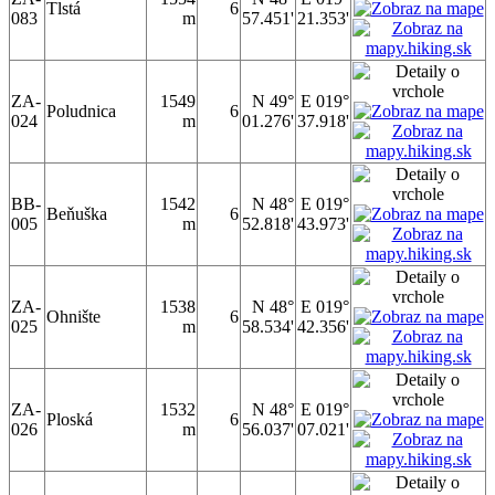
Tlstá
6
083
m
57.451'
21.353'
ZA-
1549
N 49°
E 019°
Poludnica
6
024
m
01.276'
37.918'
BB-
1542
N 48°
E 019°
Beňuška
6
005
m
52.818'
43.973'
ZA-
1538
N 48°
E 019°
Ohnište
6
025
m
58.534'
42.356'
ZA-
1532
N 48°
E 019°
Ploská
6
026
m
56.037'
07.021'