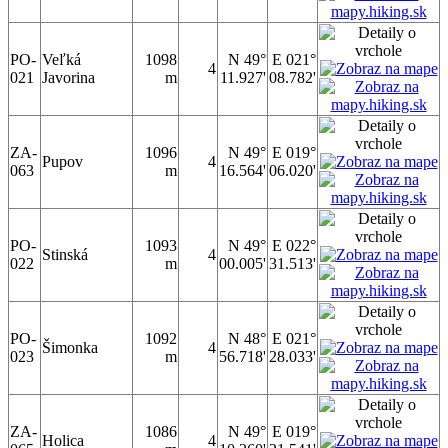
PO-
Veľká
1098
N 49°
E 021°
4
021
Javorina
m
11.927'
08.782'
ZA-
1096
N 49°
E 019°
Pupov
4
063
m
16.564'
06.020'
PO-
1093
N 49°
E 022°
Stinská
4
022
m
00.005'
31.513'
PO-
1092
N 48°
E 021°
Šimonka
4
023
m
56.718'
28.033'
ZA-
1086
N 49°
E 019°
Holica
4