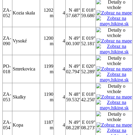
ZA-
1202
N 48°
E 018°
Kozia skala
4
052
m
57.687'
59.686'
ZA-
1200
N 49°
E 019°
Vysoké
4
090
m
00.100'
52.181'
PO-
1199
N 49°
E 020°
Smrekovica
4
018
m
02.794'
52.289'
ZA-
1190
N 48°
E 018°
Skalky
4
053
m
59.532'
42.250'
ZA-
1187
N 49°
E 019°
Kopa
4
054
m
08.228'
08.273'