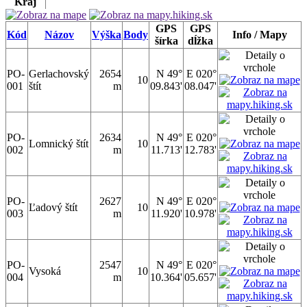
Kraj
GPS
GPS
Kód
Názov
Výška
Body
Info / Mapy
šírka
dĺžka
PO-
Gerlachovský
2654
N 49°
E 020°
10
001
štít
m
09.843'
08.047'
PO-
2634
N 49°
E 020°
Lomnický štít
10
002
m
11.713'
12.783'
PO-
2627
N 49°
E 020°
Ľadový štít
10
003
m
11.920'
10.978'
PO-
2547
N 49°
E 020°
Vysoká
10
004
m
10.364'
05.657'