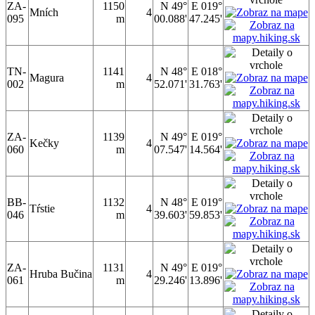
ZA-
1150
N 49°
E 019°
Mních
4
095
m
00.088'
47.245'
TN-
1141
N 48°
E 018°
Magura
4
002
m
52.071'
31.763'
ZA-
1139
N 49°
E 019°
Kečky
4
060
m
07.547'
14.564'
BB-
1132
N 48°
E 019°
Tŕstie
4
046
m
39.603'
59.853'
ZA-
1131
N 49°
E 019°
Hruba Bučina
4
061
m
29.246'
13.896'