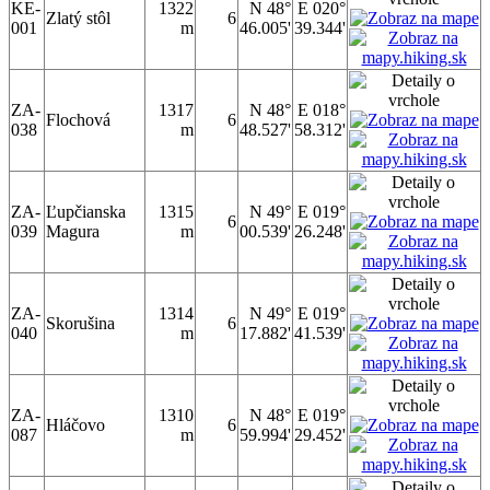
KE-
1322
N 48°
E 020°
Zlatý stôl
6
001
m
46.005'
39.344'
ZA-
1317
N 48°
E 018°
Flochová
6
038
m
48.527'
58.312'
ZA-
Ľupčianska
1315
N 49°
E 019°
6
039
Magura
m
00.539'
26.248'
ZA-
1314
N 49°
E 019°
Skorušina
6
040
m
17.882'
41.539'
ZA-
1310
N 48°
E 019°
Hláčovo
6
087
m
59.994'
29.452'