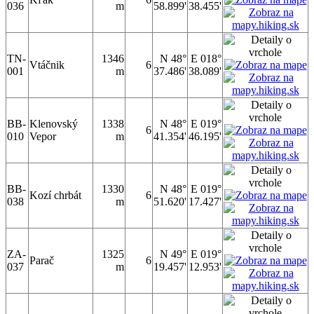
036
m
58.899'
38.455'
TN-
1346
N 48°
E 018°
Vtáčnik
6
001
m
37.486'
38.089'
BB-
Klenovský
1338
N 48°
E 019°
6
010
Vepor
m
41.354'
46.195'
BB-
1330
N 48°
E 019°
Kozí chrbát
6
038
m
51.620'
17.427'
ZA-
1325
N 49°
E 019°
Parač
6
037
m
19.457'
12.953'