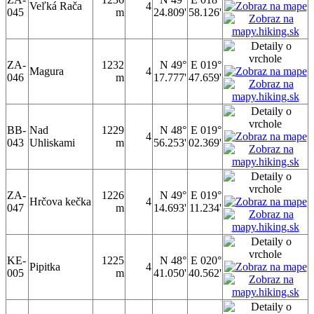
Veľká Rača
4
045
m
24.809'
58.126'
ZA-
1232
N 49°
E 019°
Magura
4
046
m
17.777'
47.659'
BB-
Nad
1229
N 48°
E 019°
4
043
Uhliskami
m
56.253'
02.369'
ZA-
1226
N 49°
E 019°
Hrčova kečka
4
047
m
14.693'
11.234'
KE-
1225
N 48°
E 020°
Pipitka
4
005
m
41.050'
40.562'