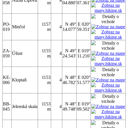
Nižná Lipová
4
058
m
04.880'
07.361'
PO-
1157
N 49°
E 020°
Minčol
4
019
m
14.077'
59.351'
ZA-
1155
N 49°
E 019°
Úšust
4
059
m
24.543'
11.216'
KE-
1153
N 48°
E 020°
Kloptaň
4
006
m
46.782'
51.577'
BB-
1153
N 48°
E 019°
Jelenská skala
4
045
m
49.748'
09.502'