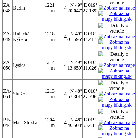
ZA-
1221
N 49°
E 019°
Budín
4
048
m
20.647'
27.139'
ZA-
Hnilická
1218
N 49°
E 018°
4
049
Kýčera
m
01.595'
44.417'
ZA-
1214
N 49°
E 019°
Lysica
4
050
m
13.650'
11.026'
ZA-
1213
N 48°
E 018°
Stražov
4
051
m
57.301'
27.796'
BB-
1204
N 48°
E 019°
Malá Stožka
4
044
m
46.503'
55.481'