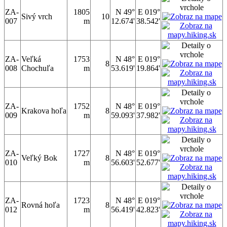
ZA-
1805
N 49°
E 019°
Sivý vrch
10
007
m
12.674'
38.542'
ZA-
Veľká
1753
N 48°
E 019°
8
008
Chochuľa
m
53.619'
19.864'
ZA-
1752
N 48°
E 019°
Krakova hoľa
8
009
m
59.093'
37.982'
ZA-
1727
N 48°
E 019°
Veľký Bok
8
010
m
56.603'
52.677'
ZA-
1723
N 48°
E 019°
Rovná hoľa
8
012
m
56.419'
42.823'