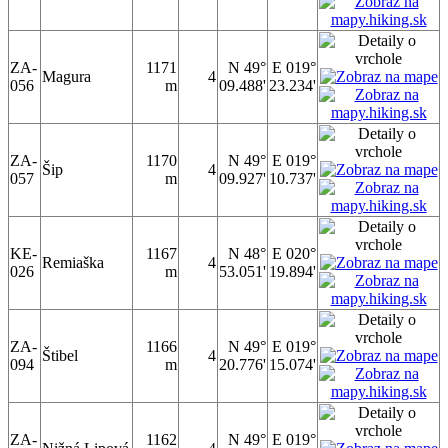
ZA-
1171
N 49°
E 019°
Magura
4
056
m
09.488'
23.234'
ZA-
1170
N 49°
E 019°
Šip
4
057
m
09.927'
10.737'
KE-
1167
N 48°
E 020°
Remiaška
4
026
m
53.051'
19.894'
ZA-
1166
N 49°
E 019°
Štibel
4
094
m
20.776'
15.074'
ZA-
1162
N 49°
E 019°