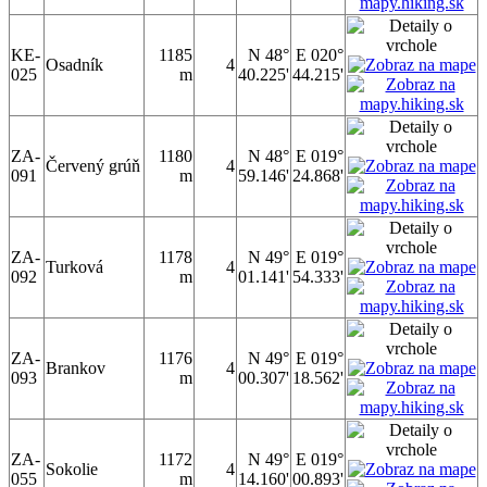
KE-
1185
N 48°
E 020°
Osadník
4
025
m
40.225'
44.215'
ZA-
1180
N 48°
E 019°
Červený grúň
4
091
m
59.146'
24.868'
ZA-
1178
N 49°
E 019°
Turková
4
092
m
01.141'
54.333'
ZA-
1176
N 49°
E 019°
Brankov
4
093
m
00.307'
18.562'
ZA-
1172
N 49°
E 019°
Sokolie
4
055
m
14.160'
00.893'