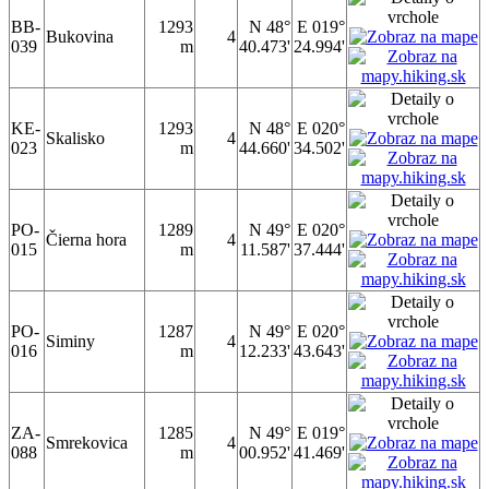
BB-
1293
N 48°
E 019°
Bukovina
4
039
m
40.473'
24.994'
KE-
1293
N 48°
E 020°
Skalisko
4
023
m
44.660'
34.502'
PO-
1289
N 49°
E 020°
Čierna hora
4
015
m
11.587'
37.444'
PO-
1287
N 49°
E 020°
Siminy
4
016
m
12.233'
43.643'
ZA-
1285
N 49°
E 019°
Smrekovica
4
088
m
00.952'
41.469'