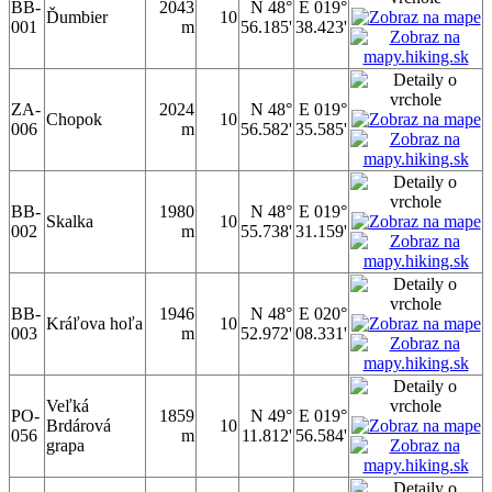
BB-
2043
N 48°
E 019°
Ďumbier
10
001
m
56.185'
38.423'
ZA-
2024
N 48°
E 019°
Chopok
10
006
m
56.582'
35.585'
BB-
1980
N 48°
E 019°
Skalka
10
002
m
55.738'
31.159'
BB-
1946
N 48°
E 020°
Kráľova hoľa
10
003
m
52.972'
08.331'
Veľká
PO-
1859
N 49°
E 019°
Brdárová
10
056
m
11.812'
56.584'
grapa