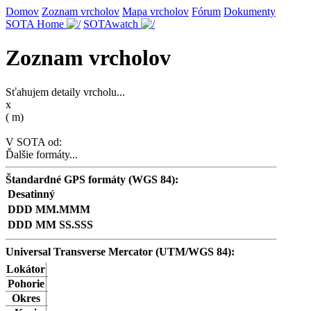
Domov
Zoznam vrcholov
Mapa vrcholov
Fórum
Dokumenty
SOTA Home
SOTAwatch
Zoznam vrcholov
Sťahujem detaily vrcholu...
x
(
m)
V SOTA od:
Ďalšie formáty...
Štandardné GPS formáty (WGS 84):
Desatinný
DDD MM.MMM
DDD MM SS.SSS
Universal Transverse Mercator (UTM/WGS 84):
Lokátor
Pohorie
Okres