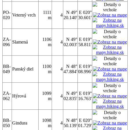
PO-
1111
N 49°
E 020°
Veterný vrch
4
020
m
20.140'
30.601'
ZA-
1106
N 49°
E 019°
Slamená
4
096
m
02.003'
58.811'
BB-
1100
N 48°
E 019°
Panský diel
4
049
m
47.884'
08.996'
ZA-
1099
N 49°
E 019°
Hýrová
4
062
m
02.835'
16.763'
BB-
1098
N 48°
E 020°
Gindura
4
050
m
50.139'
01.729'