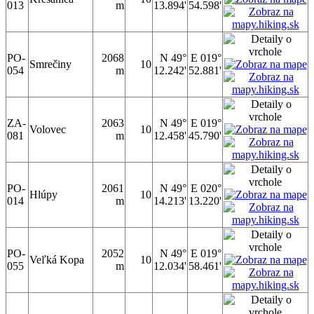
013
m
13.894'
54.598'
PO-
2068
N 49°
E 019°
Smrečiny
10
054
m
12.242'
52.881'
ZA-
2063
N 49°
E 019°
Volovec
10
081
m
12.458'
45.790'
PO-
2061
N 49°
E 020°
Hlúpy
10
014
m
14.213'
13.220'
PO-
2052
N 49°
E 019°
Veľká Kopa
10
055
m
12.034'
58.461'