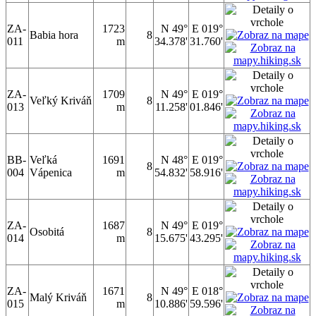
ZA-
1723
N 49°
E 019°
Babia hora
8
011
m
34.378'
31.760'
ZA-
1709
N 49°
E 019°
Veľký Kriváň
8
013
m
11.258'
01.846'
BB-
Veľká
1691
N 48°
E 019°
8
004
Vápenica
m
54.832'
58.916'
ZA-
1687
N 49°
E 019°
Osobitá
8
014
m
15.675'
43.295'
ZA-
1671
N 49°
E 018°
Malý Kriváň
8
015
m
10.886'
59.596'