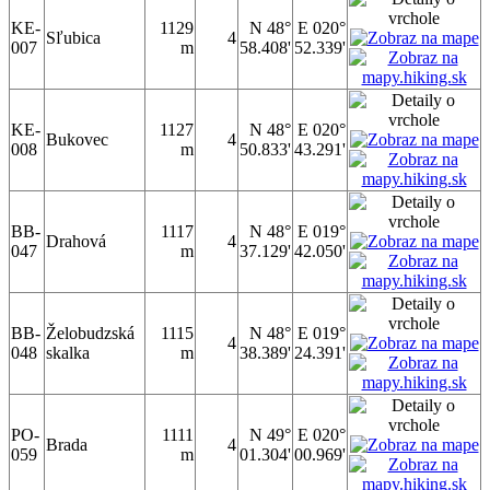
KE-
1129
N 48°
E 020°
Sľubica
4
007
m
58.408'
52.339'
KE-
1127
N 48°
E 020°
Bukovec
4
008
m
50.833'
43.291'
BB-
1117
N 48°
E 019°
Drahová
4
047
m
37.129'
42.050'
BB-
Želobudzská
1115
N 48°
E 019°
4
048
skalka
m
38.389'
24.391'
PO-
1111
N 49°
E 020°
Brada
4
059
m
01.304'
00.969'