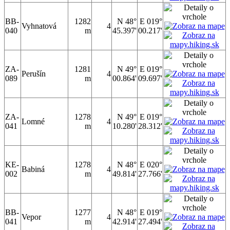
BB-
1282
N 48°
E 019°
Vyhnatová
4
040
m
45.397'
00.217'
ZA-
1281
N 49°
E 019°
Perušín
4
089
m
00.864'
09.697'
ZA-
1278
N 49°
E 019°
Lomné
4
041
m
10.280'
28.312'
KE-
1278
N 48°
E 020°
Babiná
4
002
m
49.814'
27.766'
BB-
1277
N 48°
E 019°
Vepor
4
041
m
42.914'
27.494'