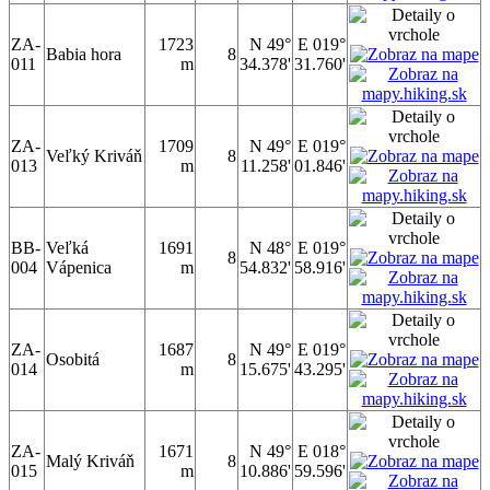
ZA-
1723
N 49°
E 019°
Babia hora
8
011
m
34.378'
31.760'
ZA-
1709
N 49°
E 019°
Veľký Kriváň
8
013
m
11.258'
01.846'
BB-
Veľká
1691
N 48°
E 019°
8
004
Vápenica
m
54.832'
58.916'
ZA-
1687
N 49°
E 019°
Osobitá
8
014
m
15.675'
43.295'
ZA-
1671
N 49°
E 018°
Malý Kriváň
8
015
m
10.886'
59.596'