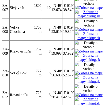
ZA-
1805
N 49°
E 019°
Sivý vrch
10
007
m
12.674'
38.542'
ZA-
Veľká
1753
N 48°
E 019°
8
008
Chochuľa
m
53.619'
19.864'
ZA-
1752
N 48°
E 019°
Krakova hoľa
8
009
m
59.093'
37.982'
ZA-
1727
N 48°
E 019°
Veľký Bok
8
010
m
56.603'
52.677'
ZA-
1723
N 48°
E 019°
Rovná hoľa
8
012
m
56.419'
42.823'