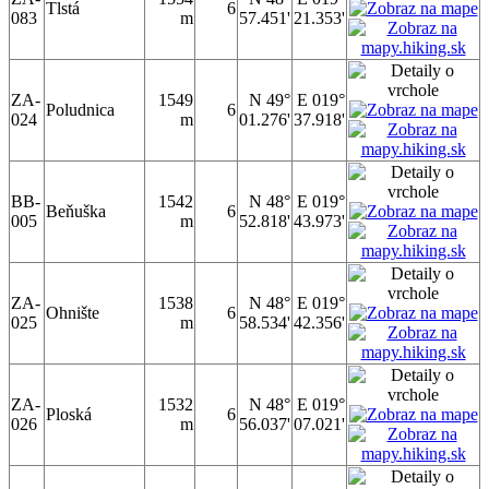
Tlstá
6
083
m
57.451'
21.353'
ZA-
1549
N 49°
E 019°
Poludnica
6
024
m
01.276'
37.918'
BB-
1542
N 48°
E 019°
Beňuška
6
005
m
52.818'
43.973'
ZA-
1538
N 48°
E 019°
Ohnište
6
025
m
58.534'
42.356'
ZA-
1532
N 48°
E 019°
Ploská
6
026
m
56.037'
07.021'