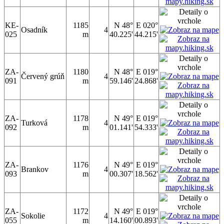
KE-
1185
N 48°
E 020°
Osadník
4
025
m
40.225'
44.215'
ZA-
1180
N 48°
E 019°
Červený grúň
4
091
m
59.146'
24.868'
ZA-
1178
N 49°
E 019°
Turková
4
092
m
01.141'
54.333'
ZA-
1176
N 49°
E 019°
Brankov
4
093
m
00.307'
18.562'
ZA-
1172
N 49°
E 019°
Sokolie
4
055
m
14.160'
00.893'