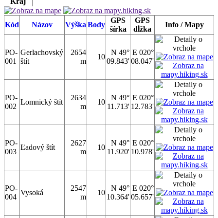
Kraj
GPS
GPS
Kód
Názov
Výška
Body
Info / Mapy
šírka
dĺžka
PO-
Gerlachovský
2654
N 49°
E 020°
10
001
štít
m
09.843'
08.047'
PO-
2634
N 49°
E 020°
Lomnický štít
10
002
m
11.713'
12.783'
PO-
2627
N 49°
E 020°
Ľadový štít
10
003
m
11.920'
10.978'
PO-
2547
N 49°
E 020°
Vysoká
10
004
m
10.364'
05.657'