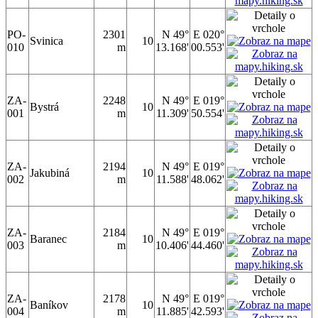
PO-
2301
N 49°
E 020°
Svinica
10
010
m
13.168'
00.553'
ZA-
2248
N 49°
E 019°
Bystrá
10
001
m
11.309'
50.554'
ZA-
2194
N 49°
E 019°
Jakubiná
10
002
m
11.588'
48.062'
ZA-
2184
N 49°
E 019°
Baranec
10
003
m
10.406'
44.460'
ZA-
2178
N 49°
E 019°
Baníkov
10
004
m
11.885'
42.593'