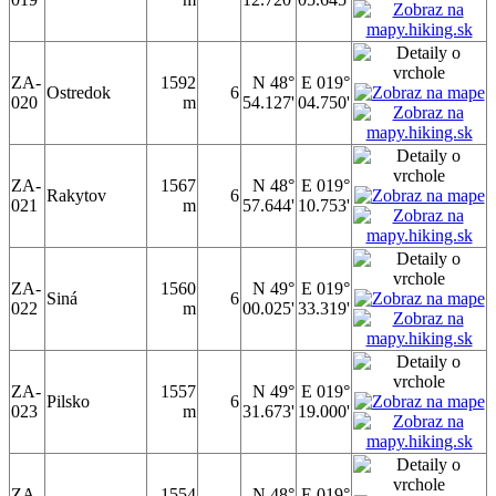
ZA-
1592
N 48°
E 019°
Ostredok
6
020
m
54.127'
04.750'
ZA-
1567
N 48°
E 019°
Rakytov
6
021
m
57.644'
10.753'
ZA-
1560
N 49°
E 019°
Siná
6
022
m
00.025'
33.319'
ZA-
1557
N 49°
E 019°
Pilsko
6
023
m
31.673'
19.000'
ZA-
1554
N 48°
E 019°