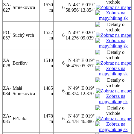
ZA-
1530
N 48°
E 019°
Smrekovica
6
027
m
58.956'
13.854'
PO-
1522
N 49°
E 020°
Suchý vrch
6
057
m
14.276'
09.039'
ZA-
1510
N 48°
E 019°
Borišov
6
028
m
56.476'
05.357'
ZA-
Malá
1485
N 49°
E 019°
6
084
Smrekovica
m
00.374'
12.370'
ZA-
1478
N 48°
E 019°
Fišiarka
6
085
m
55.478'
46.886'