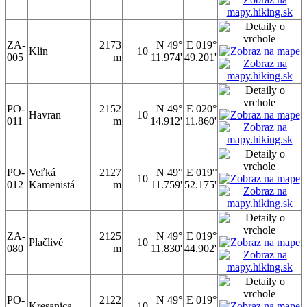
ZA-
2173
N 49°
E 019°
Klin
10
005
m
11.974'
49.201'
PO-
2152
N 49°
E 020°
Havran
10
011
m
14.912'
11.860'
PO-
Veľká
2127
N 49°
E 019°
10
012
Kamenistá
m
11.759'
52.175'
ZA-
2125
N 49°
E 019°
Plačlivé
10
080
m
11.830'
44.902'
PO-
2122
N 49°
E 019°
Kresanica
10