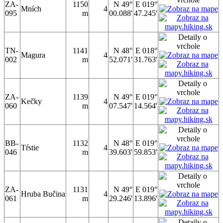
ZA-
1150
N 49°
E 019°
Mních
4
095
m
00.088'
47.245'
TN-
1141
N 48°
E 018°
Magura
4
002
m
52.071'
31.763'
ZA-
1139
N 49°
E 019°
Kečky
4
060
m
07.547'
14.564'
BB-
1132
N 48°
E 019°
Tŕstie
4
046
m
39.603'
59.853'
ZA-
1131
N 49°
E 019°
Hruba Bučina
4
061
m
29.246'
13.896'