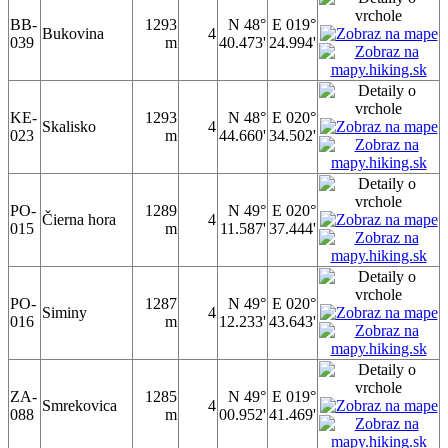
BB-
1293
N 48°
E 019°
Bukovina
4
039
m
40.473'
24.994'
KE-
1293
N 48°
E 020°
Skalisko
4
023
m
44.660'
34.502'
PO-
1289
N 49°
E 020°
Čierna hora
4
015
m
11.587'
37.444'
PO-
1287
N 49°
E 020°
Siminy
4
016
m
12.233'
43.643'
ZA-
1285
N 49°
E 019°
Smrekovica
4
088
m
00.952'
41.469'