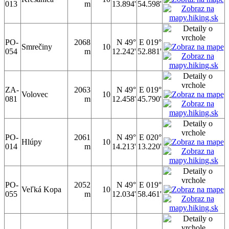
013
m
13.894'
54.598'
PO-
2068
N 49°
E 019°
Smrečiny
10
054
m
12.242'
52.881'
ZA-
2063
N 49°
E 019°
Volovec
10
081
m
12.458'
45.790'
PO-
2061
N 49°
E 020°
Hlúpy
10
014
m
14.213'
13.220'
PO-
2052
N 49°
E 019°
Veľká Kopa
10
055
m
12.034'
58.461'