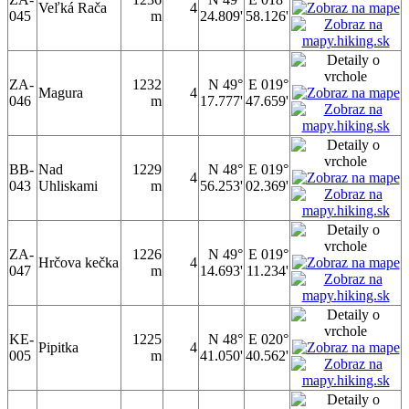
Veľká Rača
4
045
m
24.809'
58.126'
ZA-
1232
N 49°
E 019°
Magura
4
046
m
17.777'
47.659'
BB-
Nad
1229
N 48°
E 019°
4
043
Uhliskami
m
56.253'
02.369'
ZA-
1226
N 49°
E 019°
Hrčova kečka
4
047
m
14.693'
11.234'
KE-
1225
N 48°
E 020°
Pipitka
4
005
m
41.050'
40.562'