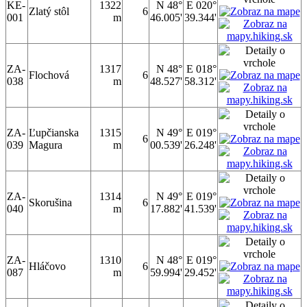
KE-
1322
N 48°
E 020°
Zlatý stôl
6
001
m
46.005'
39.344'
ZA-
1317
N 48°
E 018°
Flochová
6
038
m
48.527'
58.312'
ZA-
Ľupčianska
1315
N 49°
E 019°
6
039
Magura
m
00.539'
26.248'
ZA-
1314
N 49°
E 019°
Skorušina
6
040
m
17.882'
41.539'
ZA-
1310
N 48°
E 019°
Hláčovo
6
087
m
59.994'
29.452'