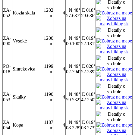
ZA-
1202
N 48°
E 018°
Kozia skala
4
052
m
57.687'
59.686'
ZA-
1200
N 49°
E 019°
Vysoké
4
090
m
00.100'
52.181'
PO-
1199
N 49°
E 020°
Smrekovica
4
018
m
02.794'
52.289'
ZA-
1190
N 48°
E 018°
Skalky
4
053
m
59.532'
42.250'
ZA-
1187
N 49°
E 019°
Kopa
4
054
m
08.228'
08.273'