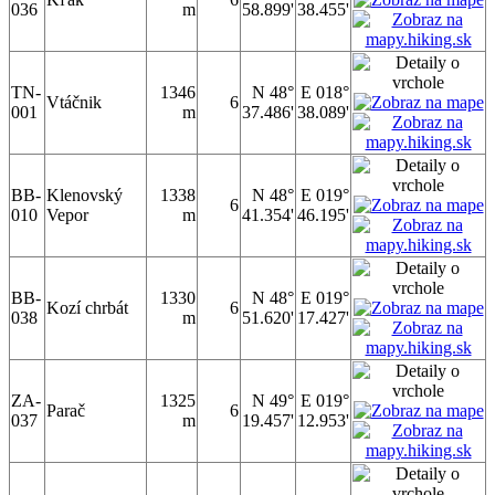
036
m
58.899'
38.455'
TN-
1346
N 48°
E 018°
Vtáčnik
6
001
m
37.486'
38.089'
BB-
Klenovský
1338
N 48°
E 019°
6
010
Vepor
m
41.354'
46.195'
BB-
1330
N 48°
E 019°
Kozí chrbát
6
038
m
51.620'
17.427'
ZA-
1325
N 49°
E 019°
Parač
6
037
m
19.457'
12.953'