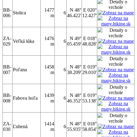
BB-
1477
N 48°
E 020°
Stolica
6
006
m
46.422'
12.427'
ZA-
1476
N 49°
E 018°
Veľká lúka
6
029
m
05.459'
48.828'
BB-
1458
N 48°
E 019°
Poľana
6
007
m
38.209'
29.010'
BB-
1439
N 48°
E 019°
Fabova hoľa
6
008
m
46.352'
53.138'
ZA-
1414
N 48°
E 018°
Ľubená
6
030
m
55.935'
58.854'