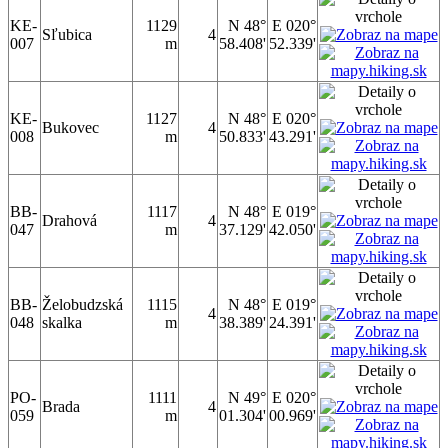
KE-
1129
N 48°
E 020°
Sľubica
4
007
m
58.408'
52.339'
KE-
1127
N 48°
E 020°
Bukovec
4
008
m
50.833'
43.291'
BB-
1117
N 48°
E 019°
Drahová
4
047
m
37.129'
42.050'
BB-
Želobudzská
1115
N 48°
E 019°
4
048
skalka
m
38.389'
24.391'
PO-
1111
N 49°
E 020°
Brada
4
059
m
01.304'
00.969'