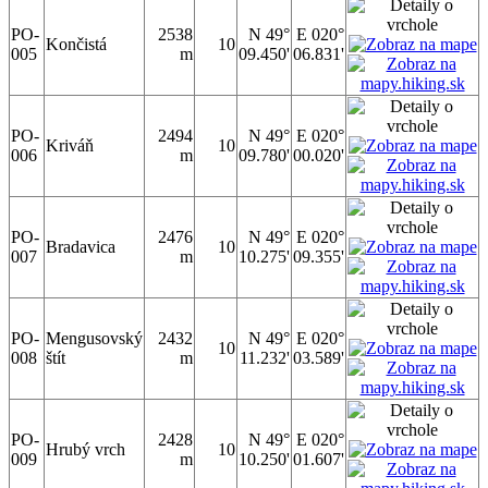
PO-
2538
N 49°
E 020°
Končistá
10
005
m
09.450'
06.831'
PO-
2494
N 49°
E 020°
Kriváň
10
006
m
09.780'
00.020'
PO-
2476
N 49°
E 020°
Bradavica
10
007
m
10.275'
09.355'
PO-
Mengusovský
2432
N 49°
E 020°
10
008
štít
m
11.232'
03.589'
PO-
2428
N 49°
E 020°
Hrubý vrch
10
009
m
10.250'
01.607'