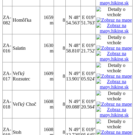
ZA-
1659
N 48°
E 019°
Homôľka
8
082
m
54.563'
51.763'
ZA-
1630
N 48°
E 019°
Salatin
8
016
m
58.810'
21.752'
ZA-
Veľký
1609
N 49°
E 019°
8
017
Rozsutec
m
13.901'
05.924'
ZA-
1608
N 49°
E 019°
Veľký Choč
8
018
m
09.088'
20.564'
ZA-
1608
N 49°
E 019°
Stoh
8
019
m
12.720'
05.645'