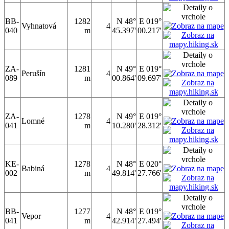
BB-
1282
N 48°
E 019°
Vyhnatová
4
040
m
45.397'
00.217'
ZA-
1281
N 49°
E 019°
Perušín
4
089
m
00.864'
09.697'
ZA-
1278
N 49°
E 019°
Lomné
4
041
m
10.280'
28.312'
KE-
1278
N 48°
E 020°
Babiná
4
002
m
49.814'
27.766'
BB-
1277
N 48°
E 019°
Vepor
4
041
m
42.914'
27.494'