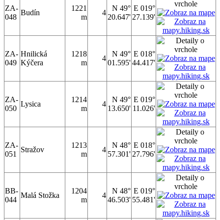
ZA-
1221
N 49°
E 019°
Budín
4
048
m
20.647'
27.139'
ZA-
Hnilická
1218
N 49°
E 018°
4
049
Kýčera
m
01.595'
44.417'
ZA-
1214
N 49°
E 019°
Lysica
4
050
m
13.650'
11.026'
ZA-
1213
N 48°
E 018°
Stražov
4
051
m
57.301'
27.796'
BB-
1204
N 48°
E 019°
Malá Stožka
4
044
m
46.503'
55.481'