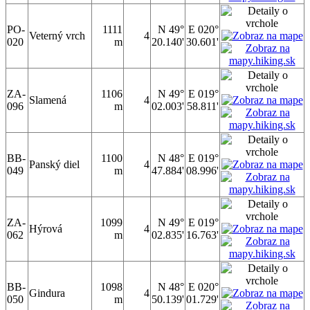
PO-
1111
N 49°
E 020°
Veterný vrch
4
020
m
20.140'
30.601'
ZA-
1106
N 49°
E 019°
Slamená
4
096
m
02.003'
58.811'
BB-
1100
N 48°
E 019°
Panský diel
4
049
m
47.884'
08.996'
ZA-
1099
N 49°
E 019°
Hýrová
4
062
m
02.835'
16.763'
BB-
1098
N 48°
E 020°
Gindura
4
050
m
50.139'
01.729'