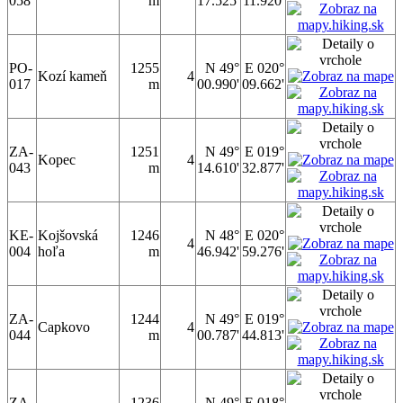
058
m
17.525'
11.920'
PO-
1255
N 49°
E 020°
Kozí kameň
4
017
m
00.990'
09.662'
ZA-
1251
N 49°
E 019°
Kopec
4
043
m
14.610'
32.877'
KE-
Kojšovská
1246
N 48°
E 020°
4
004
hoľa
m
46.942'
59.276'
ZA-
1244
N 49°
E 019°
Capkovo
4
044
m
00.787'
44.813'
ZA-
1236
N 49°
E 018°