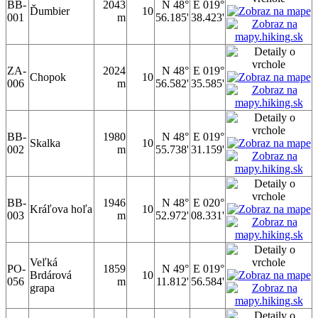
BB-
2043
N 48°
E 019°
Ďumbier
10
001
m
56.185'
38.423'
ZA-
2024
N 48°
E 019°
Chopok
10
006
m
56.582'
35.585'
BB-
1980
N 48°
E 019°
Skalka
10
002
m
55.738'
31.159'
BB-
1946
N 48°
E 020°
Kráľova hoľa
10
003
m
52.972'
08.331'
Veľká
PO-
1859
N 49°
E 019°
Brdárová
10
056
m
11.812'
56.584'
grapa