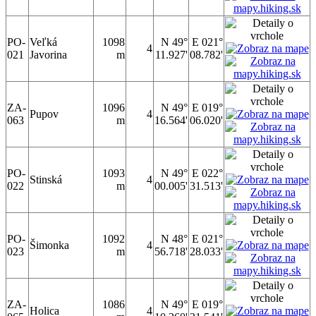
PO-
Veľká
1098
N 49°
E 021°
4
021
Javorina
m
11.927'
08.782'
ZA-
1096
N 49°
E 019°
Pupov
4
063
m
16.564'
06.020'
PO-
1093
N 49°
E 022°
Stinská
4
022
m
00.005'
31.513'
PO-
1092
N 48°
E 021°
Šimonka
4
023
m
56.718'
28.033'
ZA-
1086
N 49°
E 019°
Holica
4