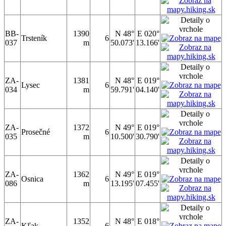
BB-
1390
N 48°
E 020°
Trsteník
6
037
m
50.073'
13.166'
ZA-
1381
N 48°
E 019°
Lysec
6
034
m
59.791'
04.140'
ZA-
1372
N 49°
E 019°
Prosečné
6
035
m
10.500'
30.790'
ZA-
1362
N 49°
E 019°
Osnica
6
086
m
13.195'
07.455'
ZA-
1352
N 48°
E 018°
Kľak
6