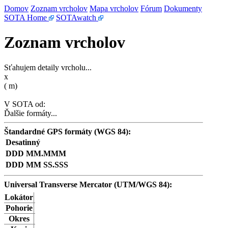
Domov
Zoznam vrcholov
Mapa vrcholov
Fórum
Dokumenty
SOTA Home
SOTAwatch
Zoznam vrcholov
Sťahujem detaily vrcholu...
x
(
m)
V SOTA od:
Ďalšie formáty...
Štandardné GPS formáty (WGS 84):
Desatinný
DDD MM.MMM
DDD MM SS.SSS
Universal Transverse Mercator (UTM/WGS 84):
Lokátor
Pohorie
Okres