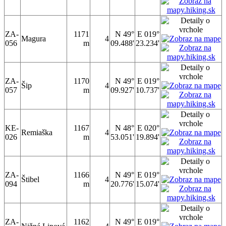
ZA-
1171
N 49°
E 019°
Magura
4
056
m
09.488'
23.234'
ZA-
1170
N 49°
E 019°
Šip
4
057
m
09.927'
10.737'
KE-
1167
N 48°
E 020°
Remiaška
4
026
m
53.051'
19.894'
ZA-
1166
N 49°
E 019°
Štibel
4
094
m
20.776'
15.074'
ZA-
1162
N 49°
E 019°