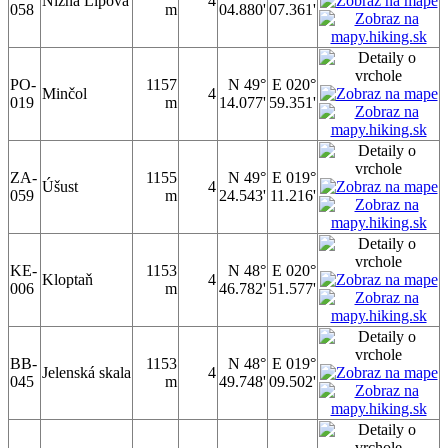
Nižná Lipová
4
058
m
04.880'
07.361'
PO-
1157
N 49°
E 020°
Minčol
4
019
m
14.077'
59.351'
ZA-
1155
N 49°
E 019°
Úšust
4
059
m
24.543'
11.216'
KE-
1153
N 48°
E 020°
Kloptaň
4
006
m
46.782'
51.577'
BB-
1153
N 48°
E 019°
Jelenská skala
4
045
m
49.748'
09.502'