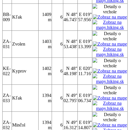
BB-
1409
N 48°
E 019°
Kľak
6
009
m
46.745'
57.956'
ZA-
1403
N 48°
E 019°
Zvolen
6
031
m
53.438'
13.399'
KE-
1402
N 48°
E 020°
Kyprov
6
022
m
48.198'
11.716'
ZA-
1394
N 49°
E 019°
Kľak
6
033
m
02.795'
06.734'
ZA-
1394
N 49°
E 019°
Minčol
6
032
m
16.312'
14.807'