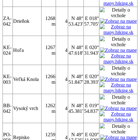
ZA-
1268
N 48°
E 018°
Drieňok
4
042
m
53.423'
57.705'
KE-
1267
N 48°
E 020°
Hoľa
4
024
m
47.618'
31.943'
KE-
1266
N 48°
E 020°
Veľká Knola
4
003
m
51.847'
28.393'
BB-
1262
N 48°
E 019°
Vysoký vrch
4
042
m
45.381'
54.837'
PO-
1259
N 49°
E 020°
Repisko
4