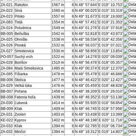
ZA-021
Rakytov
1567 m
6
N 48° 57.644'
E 019° 10.753'
ZA-022
Siná
1560 m
6
N 49° 00.025'
E 019° 33.319'
ZA-023
Pilsko
1557 m
6
N 49° 31.673'
E 019° 19.000'
ZA-083
Tlstá
1554 m
6
N 48° 57.451'
E 019° 21.353'
ZA-024
Poludnica
1549 m
6
N 49° 01.276'
E 019° 37.918'
BB-005
Beňuška
1542 m
6
N 48° 52.818'
E 019° 43.973'
ZA-025
Ohnište
1538 m
6
N 48° 58.534'
E 019° 42.356'
ZA-026
Ploská
1532 m
6
N 48° 56.037'
E 019° 07.021'
ZA-027
Smrekovica
1530 m
6
N 48° 58.956'
E 019° 13.854'
PO-057
Suchý vrch
1522 m
6
N 49° 14.276'
E 020° 09.039'
ZA-028
Borišov
1510 m
6
N 48° 56.476'
E 019° 05.357'
ZA-084
Malá Smrekovica
1485 m
6
N 49° 00.374'
E 019° 12.370'
ZA-085
Fišiarka
1478 m
6
N 48° 55.478'
E 019° 46.886'
BB-006
Stolica
1477 m
6
N 48° 46.422'
E 020° 12.427'
ZA-029
Veľká lúka
1476 m
6
N 49° 05.459'
E 018° 48.828'
BB-007
Poľana
1458 m
6
N 48° 38.209'
E 019° 29.010'
BB-008
Fabova hoľa
1439 m
6
N 48° 46.352'
E 019° 53.138'
ZA-030
Ľubená
1414 m
6
N 48° 55.935'
E 018° 58.854'
BB-009
Kľak
1409 m
6
N 48° 46.745'
E 019° 57.956'
ZA-031
Zvolen
1403 m
6
N 48° 53.438'
E 019° 13.399'
KE-022
Kyprov
1402 m
6
N 48° 48.198'
E 020° 11.716'
ZA-033
Kľak
1394 m
6
N 49° 02.795'
E 019° 06.734'
ZA-032
Minčol
1394 m
6
N 49° 16.312'
E 019° 14.807'