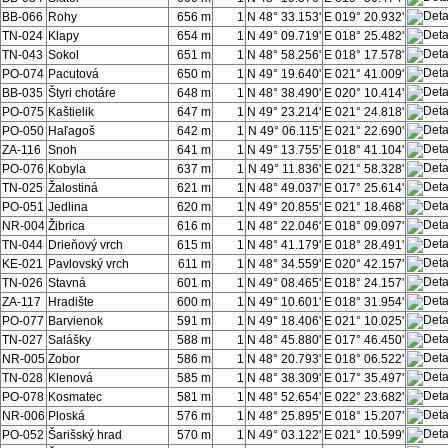
BB-066
Rohy
656 m
1
N 48° 33.153'
E 019° 20.932'
TN-024
Klapy
654 m
1
N 49° 09.719'
E 018° 25.482'
TN-043
Sokol
651 m
1
N 48° 58.256'
E 018° 17.578'
PO-074
Pacutová
650 m
1
N 49° 19.640'
E 021° 41.009'
BB-035
Štyri chotáre
648 m
1
N 48° 38.490'
E 020° 10.414'
PO-075
Kaštielik
647 m
1
N 49° 23.214'
E 021° 24.818'
PO-050
Haľagoš
642 m
1
N 49° 06.115'
E 021° 22.690'
ZA-116
Snoh
641 m
1
N 49° 13.755'
E 018° 41.104'
PO-076
Kobyla
637 m
1
N 49° 11.836'
E 021° 58.328'
TN-025
Žalostiná
621 m
1
N 48° 49.037'
E 017° 25.614'
PO-051
Jedlina
620 m
1
N 49° 20.855'
E 021° 18.468'
NR-004
Žibrica
616 m
1
N 48° 22.046'
E 018° 09.097'
TN-044
Drieňový vrch
615 m
1
N 48° 41.179'
E 018° 28.491'
KE-021
Pavlovský vrch
611 m
1
N 48° 34.559'
E 020° 42.157'
TN-026
Stavná
601 m
1
N 49° 08.465'
E 018° 24.157'
ZA-117
Hradište
600 m
1
N 49° 10.601'
E 018° 31.954'
PO-077
Barvienok
591 m
1
N 49° 18.406'
E 021° 10.025'
TN-027
Salášky
588 m
1
N 48° 45.880'
E 017° 46.450'
NR-005
Zobor
586 m
1
N 48° 20.793'
E 018° 06.522'
TN-028
Klenová
585 m
1
N 48° 38.309'
E 017° 35.497'
PO-078
Kosmatec
581 m
1
N 48° 52.654'
E 022° 23.682'
NR-006
Ploská
576 m
1
N 48° 25.895'
E 018° 15.207'
PO-052
Šarišský hrad
570 m
1
N 49° 03.122'
E 021° 10.599'