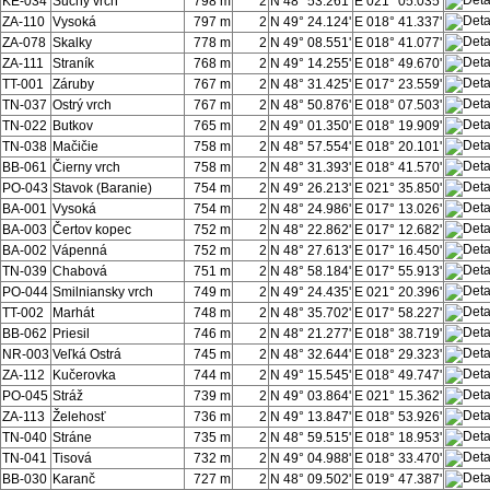
KE-034
Suchý vrch
798 m
2
N 48° 53.261'
E 021° 05.035'
ZA-110
Vysoká
797 m
2
N 49° 24.124'
E 018° 41.337'
ZA-078
Skalky
778 m
2
N 49° 08.551'
E 018° 41.077'
ZA-111
Straník
768 m
2
N 49° 14.255'
E 018° 49.670'
TT-001
Záruby
767 m
2
N 48° 31.425'
E 017° 23.559'
TN-037
Ostrý vrch
767 m
2
N 48° 50.876'
E 018° 07.503'
TN-022
Butkov
765 m
2
N 49° 01.350'
E 018° 19.909'
TN-038
Mačičie
758 m
2
N 48° 57.554'
E 018° 20.101'
BB-061
Čierny vrch
758 m
2
N 48° 31.393'
E 018° 41.570'
PO-043
Stavok (Baranie)
754 m
2
N 49° 26.213'
E 021° 35.850'
BA-001
Vysoká
754 m
2
N 48° 24.986'
E 017° 13.026'
BA-003
Čertov kopec
752 m
2
N 48° 22.862'
E 017° 12.682'
BA-002
Vápenná
752 m
2
N 48° 27.613'
E 017° 16.450'
TN-039
Chabová
751 m
2
N 48° 58.184'
E 017° 55.913'
PO-044
Smilniansky vrch
749 m
2
N 49° 24.435'
E 021° 20.396'
TT-002
Marhát
748 m
2
N 48° 35.702'
E 017° 58.227'
BB-062
Priesil
746 m
2
N 48° 21.277'
E 018° 38.719'
NR-003
Veľká Ostrá
745 m
2
N 48° 32.644'
E 018° 29.323'
ZA-112
Kučerovka
744 m
2
N 49° 15.545'
E 018° 49.747'
PO-045
Stráž
739 m
2
N 49° 03.864'
E 021° 15.362'
ZA-113
Želehosť
736 m
2
N 49° 13.847'
E 018° 53.926'
TN-040
Stráne
735 m
2
N 48° 59.515'
E 018° 18.953'
TN-041
Tisová
732 m
2
N 49° 04.988'
E 018° 33.470'
BB-030
Karanč
727 m
2
N 48° 09.502'
E 019° 47.387'