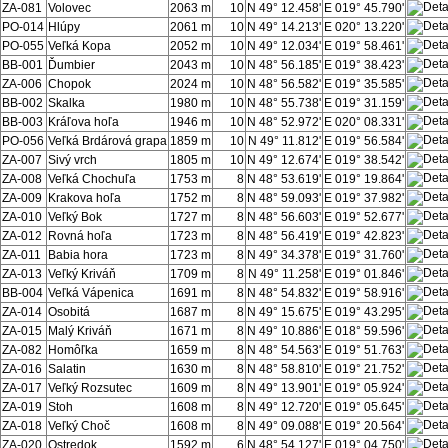
ZA-081
Volovec
2063 m
10
N 49° 12.458'
E 019° 45.790'
PO-014
Hlúpy
2061 m
10
N 49° 14.213'
E 020° 13.220'
PO-055
Veľká Kopa
2052 m
10
N 49° 12.034'
E 019° 58.461'
BB-001
Ďumbier
2043 m
10
N 48° 56.185'
E 019° 38.423'
ZA-006
Chopok
2024 m
10
N 48° 56.582'
E 019° 35.585'
BB-002
Skalka
1980 m
10
N 48° 55.738'
E 019° 31.159'
BB-003
Kráľova hoľa
1946 m
10
N 48° 52.972'
E 020° 08.331'
PO-056
Veľká Brdárová grapa
1859 m
10
N 49° 11.812'
E 019° 56.584'
ZA-007
Sivý vrch
1805 m
10
N 49° 12.674'
E 019° 38.542'
ZA-008
Veľká Chochuľa
1753 m
8
N 48° 53.619'
E 019° 19.864'
ZA-009
Krakova hoľa
1752 m
8
N 48° 59.093'
E 019° 37.982'
ZA-010
Veľký Bok
1727 m
8
N 48° 56.603'
E 019° 52.677'
ZA-012
Rovná hoľa
1723 m
8
N 48° 56.419'
E 019° 42.823'
ZA-011
Babia hora
1723 m
8
N 49° 34.378'
E 019° 31.760'
ZA-013
Veľký Kriváň
1709 m
8
N 49° 11.258'
E 019° 01.846'
BB-004
Veľká Vápenica
1691 m
8
N 48° 54.832'
E 019° 58.916'
ZA-014
Osobitá
1687 m
8
N 49° 15.675'
E 019° 43.295'
ZA-015
Malý Kriváň
1671 m
8
N 49° 10.886'
E 018° 59.596'
ZA-082
Homôľka
1659 m
8
N 48° 54.563'
E 019° 51.763'
ZA-016
Salatin
1630 m
8
N 48° 58.810'
E 019° 21.752'
ZA-017
Veľký Rozsutec
1609 m
8
N 49° 13.901'
E 019° 05.924'
ZA-019
Stoh
1608 m
8
N 49° 12.720'
E 019° 05.645'
ZA-018
Veľký Choč
1608 m
8
N 49° 09.088'
E 019° 20.564'
ZA-020
Ostredok
1592 m
6
N 48° 54.127'
E 019° 04.750'