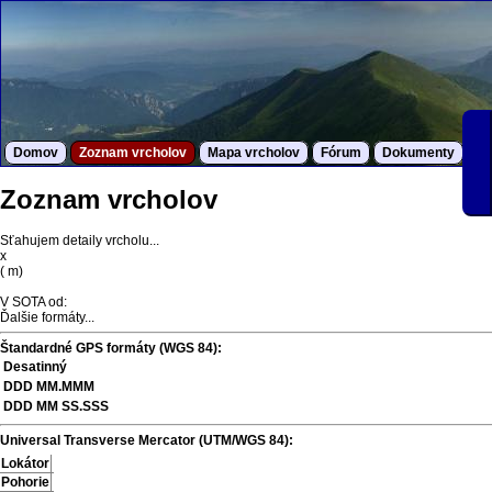
Domov
Zoznam vrcholov
Mapa vrcholov
Fórum
Dokumenty
S
Zoznam vrcholov
Sťahujem detaily vrcholu...
x
(
m)
V SOTA od:
Ďalšie formáty...
Štandardné GPS formáty (WGS 84):
Desatinný
DDD MM.MMM
DDD MM SS.SSS
Universal Transverse Mercator (UTM/WGS 84):
Lokátor
Pohorie