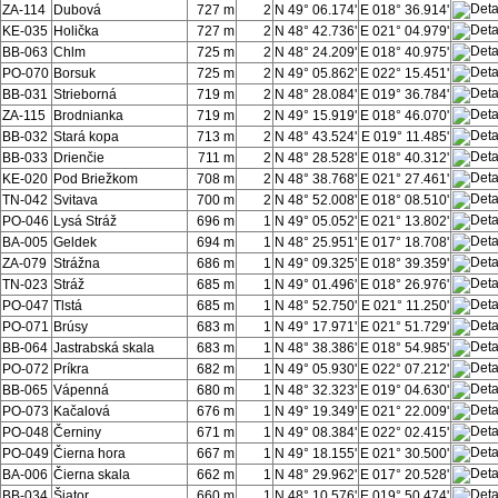
ZA-114
Dubová
727 m
2
N 49° 06.174'
E 018° 36.914'
KE-035
Holička
727 m
2
N 48° 42.736'
E 021° 04.979'
BB-063
Chlm
725 m
2
N 48° 24.209'
E 018° 40.975'
PO-070
Borsuk
725 m
2
N 49° 05.862'
E 022° 15.451'
BB-031
Strieborná
719 m
2
N 48° 28.084'
E 019° 36.784'
ZA-115
Brodnianka
719 m
2
N 49° 15.919'
E 018° 46.070'
BB-032
Stará kopa
713 m
2
N 48° 43.524'
E 019° 11.485'
BB-033
Drienčie
711 m
2
N 48° 28.528'
E 018° 40.312'
KE-020
Pod Briežkom
708 m
2
N 48° 38.768'
E 021° 27.461'
TN-042
Svitava
700 m
2
N 48° 52.008'
E 018° 08.510'
PO-046
Lysá Stráž
696 m
1
N 49° 05.052'
E 021° 13.802'
BA-005
Geldek
694 m
1
N 48° 25.951'
E 017° 18.708'
ZA-079
Strážna
686 m
1
N 49° 09.325'
E 018° 39.359'
TN-023
Stráž
685 m
1
N 49° 01.496'
E 018° 26.976'
PO-047
Tlstá
685 m
1
N 48° 52.750'
E 021° 11.250'
PO-071
Brúsy
683 m
1
N 49° 17.971'
E 021° 51.729'
BB-064
Jastrabská skala
683 m
1
N 48° 38.386'
E 018° 54.985'
PO-072
Príkra
682 m
1
N 49° 05.930'
E 022° 07.212'
BB-065
Vápenná
680 m
1
N 48° 32.323'
E 019° 04.630'
PO-073
Kačalová
676 m
1
N 49° 19.349'
E 021° 22.009'
PO-048
Černiny
671 m
1
N 49° 08.384'
E 022° 02.415'
PO-049
Čierna hora
667 m
1
N 49° 18.155'
E 021° 30.500'
BA-006
Čierna skala
662 m
1
N 48° 29.962'
E 017° 20.528'
BB-034
Šiator
660 m
1
N 48° 10.576'
E 019° 50.474'