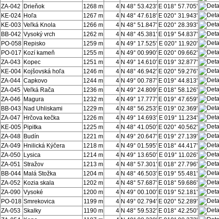
ZA-042
Drieňok
1268 m
4
N 48° 53.423'
E 018° 57.705'
KE-024
Hoľa
1267 m
4
N 48° 47.618'
E 020° 31.943'
KE-003
Veľká Knola
1266 m
4
N 48° 51.847'
E 020° 28.393'
BB-042
Vysoký vrch
1262 m
4
N 48° 45.381'
E 019° 54.837'
PO-058
Repisko
1259 m
4
N 49° 17.525'
E 020° 11.920'
PO-017
Kozí kameň
1255 m
4
N 49° 00.990'
E 020° 09.662'
ZA-043
Kopec
1251 m
4
N 49° 14.610'
E 019° 32.877'
KE-004
Kojšovská hoľa
1246 m
4
N 48° 46.942'
E 020° 59.276'
ZA-044
Capkovo
1244 m
4
N 49° 00.787'
E 019° 44.813'
ZA-045
Veľká Rača
1236 m
4
N 49° 24.809'
E 018° 58.126'
ZA-046
Magura
1232 m
4
N 49° 17.777'
E 019° 47.659'
BB-043
Nad Uhliskami
1229 m
4
N 48° 56.253'
E 019° 02.369'
ZA-047
Hrčova kečka
1226 m
4
N 49° 14.693'
E 019° 11.234'
KE-005
Pipitka
1225 m
4
N 48° 41.050'
E 020° 40.562'
ZA-048
Budín
1221 m
4
N 49° 20.647'
E 019° 27.139'
ZA-049
Hnilická Kýčera
1218 m
4
N 49° 01.595'
E 018° 44.417'
ZA-050
Lysica
1214 m
4
N 49° 13.650'
E 019° 11.026'
ZA-051
Stražov
1213 m
4
N 48° 57.301'
E 018° 27.796'
BB-044
Malá Stožka
1204 m
4
N 48° 46.503'
E 019° 55.481'
ZA-052
Kozia skala
1202 m
4
N 48° 57.687'
E 018° 59.686'
ZA-090
Vysoké
1200 m
4
N 49° 00.100'
E 019° 52.181'
PO-018
Smrekovica
1199 m
4
N 49° 02.794'
E 020° 52.289'
ZA-053
Skalky
1190 m
4
N 48° 59.532'
E 018° 42.250'