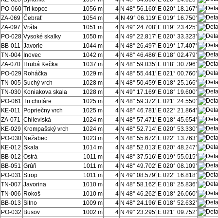
PO-060
Tri kopce
1056 m
4
N 48° 56.160'
E 020° 18.167'
ZA-069
Čebrať
1054 m
4
N 49° 06.119'
E 019° 16.750'
ZA-097
Vráta
1051 m
4
N 49° 24.708'
E 019° 23.425'
PO-028
Vysoké skalky
1050 m
4
N 49° 22.817'
E 020° 33.323'
BB-011
Javorie
1044 m
4
N 48° 26.497'
E 019° 17.407'
TN-004
Inovec
1042 m
4
N 48° 46.486'
E 018° 02.479'
ZA-070
Hrubá Kečka
1037 m
4
N 48° 59.035'
E 018° 30.796'
PO-029
Roháčka
1029 m
4
N 48° 55.441'
E 021° 00.760'
TN-005
Suchý vrch
1028 m
4
N 48° 50.459'
E 018° 25.166'
TN-030
Koniakova skala
1028 m
4
N 49° 17.169'
E 018° 19.600'
PO-061
Tri chotáre
1025 m
4
N 48° 59.372'
E 021° 24.550'
KE-011
Popriečny vrch
1025 m
4
N 48° 46.781'
E 022° 21.864'
ZA-071
Chlieviská
1024 m
4
N 48° 57.471'
E 018° 45.654'
KE-029
Krompašský vrch
1024 m
4
N 48° 52.714'
E 020° 53.330'
PO-030
Nežabec
1023 m
4
N 48° 55.672'
E 022° 13.763'
KE-012
Skala
1014 m
4
N 48° 52.013'
E 020° 48.247'
BB-012
Ostrá
1011 m
4
N 48° 37.516'
E 019° 55.015'
BB-051
Grúň
1011 m
4
N 48° 49.702'
E 020° 08.109'
PO-031
Strop
1011 m
4
N 49° 08.579'
E 022° 16.818'
TN-007
Javorina
1010 m
4
N 48° 58.162'
E 018° 25.836'
TN-006
Rokoš
1010 m
4
N 48° 46.262'
E 018° 26.060'
BB-013
Sitno
1009 m
4
N 48° 24.196'
E 018° 52.632'
PO-032
Busov
1002 m
4
N 49° 23.295'
E 021° 09.752'