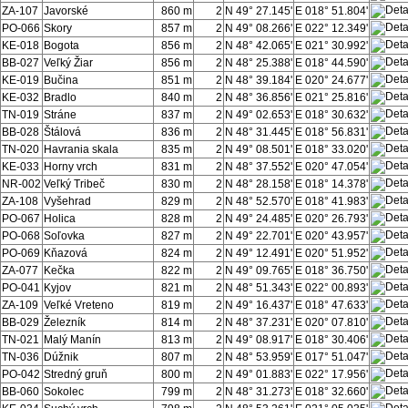
ZA-107
Javorské
860 m
2
N 49° 27.145'
E 018° 51.804'
PO-066
Skory
857 m
2
N 49° 08.266'
E 022° 12.349'
KE-018
Bogota
856 m
2
N 48° 42.065'
E 021° 30.992'
BB-027
Veľký Žiar
856 m
2
N 48° 25.388'
E 018° 44.590'
KE-019
Bučina
851 m
2
N 48° 39.184'
E 020° 24.677'
KE-032
Bradlo
840 m
2
N 48° 36.856'
E 021° 25.816'
TN-019
Stráne
837 m
2
N 49° 02.653'
E 018° 30.632'
BB-028
Štálová
836 m
2
N 48° 31.445'
E 018° 56.831'
TN-020
Havrania skala
835 m
2
N 49° 08.501'
E 018° 33.020'
KE-033
Horny vrch
831 m
2
N 48° 37.552'
E 020° 47.054'
NR-002
Veľký Tribeč
830 m
2
N 48° 28.158'
E 018° 14.378'
ZA-108
Vyšehrad
829 m
2
N 48° 52.570'
E 018° 41.983'
PO-067
Holica
828 m
2
N 49° 24.485'
E 020° 26.793'
PO-068
Soľovka
827 m
2
N 49° 22.701'
E 020° 43.957'
PO-069
Kňazová
824 m
2
N 49° 12.491'
E 020° 51.952'
ZA-077
Kečka
822 m
2
N 49° 09.765'
E 018° 36.750'
PO-041
Kyjov
821 m
2
N 48° 51.343'
E 022° 00.893'
ZA-109
Veľké Vreteno
819 m
2
N 49° 16.437'
E 018° 47.633'
BB-029
Železník
814 m
2
N 48° 37.231'
E 020° 07.810'
TN-021
Malý Manín
813 m
2
N 49° 08.917'
E 018° 30.406'
TN-036
Dúžnik
807 m
2
N 48° 53.959'
E 017° 51.047'
PO-042
Stredný gruň
800 m
2
N 49° 01.883'
E 022° 17.956'
BB-060
Sokolec
799 m
2
N 48° 31.273'
E 018° 32.660'