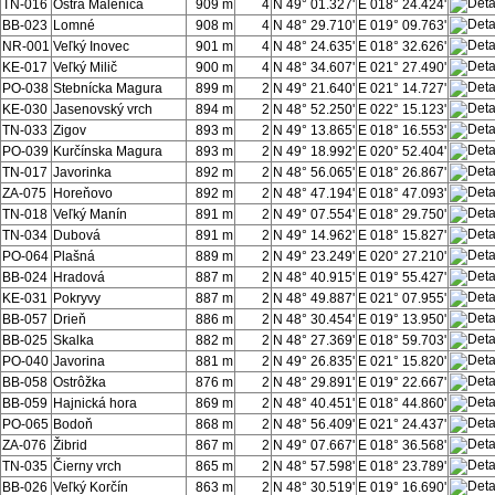
TN-016
Ostrá Malenica
909 m
4
N 49° 01.327'
E 018° 24.424'
BB-023
Lomné
908 m
4
N 48° 29.710'
E 019° 09.763'
NR-001
Veľký Inovec
901 m
4
N 48° 24.635'
E 018° 32.626'
KE-017
Veľký Milič
900 m
4
N 48° 34.607'
E 021° 27.490'
PO-038
Stebnícka Magura
899 m
2
N 49° 21.640'
E 021° 14.727'
KE-030
Jasenovský vrch
894 m
2
N 48° 52.250'
E 022° 15.123'
TN-033
Zigov
893 m
2
N 49° 13.865'
E 018° 16.553'
PO-039
Kurčínska Magura
893 m
2
N 49° 18.992'
E 020° 52.404'
TN-017
Javorinka
892 m
2
N 48° 56.065'
E 018° 26.867'
ZA-075
Horeňovo
892 m
2
N 48° 47.194'
E 018° 47.093'
TN-018
Veľký Manín
891 m
2
N 49° 07.554'
E 018° 29.750'
TN-034
Dubová
891 m
2
N 49° 14.962'
E 018° 15.827'
PO-064
Plašná
889 m
2
N 49° 23.249'
E 020° 27.210'
BB-024
Hradová
887 m
2
N 48° 40.915'
E 019° 55.427'
KE-031
Pokryvy
887 m
2
N 48° 49.887'
E 021° 07.955'
BB-057
Drieň
886 m
2
N 48° 30.454'
E 019° 13.950'
BB-025
Skalka
882 m
2
N 48° 27.369'
E 018° 59.703'
PO-040
Javorina
881 m
2
N 49° 26.835'
E 021° 15.820'
BB-058
Ostrôžka
876 m
2
N 48° 29.891'
E 019° 22.667'
BB-059
Hajnická hora
869 m
2
N 48° 40.451'
E 018° 44.860'
PO-065
Bodoň
868 m
2
N 48° 56.409'
E 021° 24.437'
ZA-076
Žibrid
867 m
2
N 49° 07.667'
E 018° 36.568'
TN-035
Čierny vrch
865 m
2
N 48° 57.598'
E 018° 23.789'
BB-026
Veľký Korčín
863 m
2
N 48° 30.519'
E 019° 16.690'