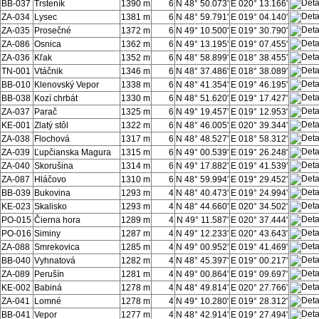
BB-037
Trsteník
1390 m
6
N 48° 50.073'
E 020° 13.166'
ZA-034
Lysec
1381 m
6
N 48° 59.791'
E 019° 04.140'
ZA-035
Prosečné
1372 m
6
N 49° 10.500'
E 019° 30.790'
ZA-086
Osnica
1362 m
6
N 49° 13.195'
E 019° 07.455'
ZA-036
Kľak
1352 m
6
N 48° 58.899'
E 018° 38.455'
TN-001
Vtáčnik
1346 m
6
N 48° 37.486'
E 018° 38.089'
BB-010
Klenovský Vepor
1338 m
6
N 48° 41.354'
E 019° 46.195'
BB-038
Kozí chrbát
1330 m
6
N 48° 51.620'
E 019° 17.427'
ZA-037
Parač
1325 m
6
N 49° 19.457'
E 019° 12.953'
KE-001
Zlatý stôl
1322 m
6
N 48° 46.005'
E 020° 39.344'
ZA-038
Flochová
1317 m
6
N 48° 48.527'
E 018° 58.312'
ZA-039
Ľupčianska Magura
1315 m
6
N 49° 00.539'
E 019° 26.248'
ZA-040
Skorušina
1314 m
6
N 49° 17.882'
E 019° 41.539'
ZA-087
Hláčovo
1310 m
6
N 48° 59.994'
E 019° 29.452'
BB-039
Bukovina
1293 m
4
N 48° 40.473'
E 019° 24.994'
KE-023
Skalisko
1293 m
4
N 48° 44.660'
E 020° 34.502'
PO-015
Čierna hora
1289 m
4
N 49° 11.587'
E 020° 37.444'
PO-016
Siminy
1287 m
4
N 49° 12.233'
E 020° 43.643'
ZA-088
Smrekovica
1285 m
4
N 49° 00.952'
E 019° 41.469'
BB-040
Vyhnatová
1282 m
4
N 48° 45.397'
E 019° 00.217'
ZA-089
Perušín
1281 m
4
N 49° 00.864'
E 019° 09.697'
KE-002
Babiná
1278 m
4
N 48° 49.814'
E 020° 27.766'
ZA-041
Lomné
1278 m
4
N 49° 10.280'
E 019° 28.312'
BB-041
Vepor
1277 m
4
N 48° 42.914'
E 019° 27.494'