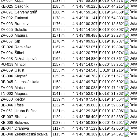
ZA-054
Kopa
1187 m
4
N 49° 08.228'
E 019° 08.273'
KE-025
Osadník
1185 m
4
N 48° 40.225'
E 020° 44.215'
ZA-091
Červený grúň
1180 m
4
N 48° 59.146'
E 019° 24.868'
ZA-092
Turková
1178 m
4
N 49° 01.141'
E 019° 54.333'
ZA-093
Brankov
1176 m
4
N 49° 00.307'
E 019° 18.562'
ZA-055
Sokolie
1172 m
4
N 49° 14.160'
E 019° 00.893'
ZA-056
Magura
1171 m
4
N 49° 09.488'
E 019° 23.234'
ZA-057
Šip
1170 m
4
N 49° 09.927'
E 019° 10.737'
KE-026
Remiaška
1167 m
4
N 48° 53.051'
E 020° 19.894'
ZA-094
Štibel
1166 m
4
N 49° 20.776'
E 019° 15.074'
ZA-058
Nižná Lipová
1162 m
4
N 49° 04.880'
E 019° 07.361'
PO-019
Minčol
1157 m
4
N 49° 14.077'
E 020° 59.351'
ZA-059
Úšust
1155 m
4
N 49° 24.543'
E 019° 11.216'
KE-006
Kloptaň
1153 m
4
N 48° 46.782'
E 020° 51.577'
BB-045
Jelenská skala
1153 m
4
N 48° 49.748'
E 019° 09.502'
ZA-095
Mních
1150 m
4
N 49° 00.088'
E 019° 47.245'
TN-002
Magura
1141 m
4
N 48° 52.071'
E 018° 31.763'
ZA-060
Kečky
1139 m
4
N 49° 07.547'
E 019° 14.564'
BB-046
Tŕstie
1132 m
4
N 48° 39.603'
E 019° 59.853'
ZA-061
Hruba Bučina
1131 m
4
N 49° 29.246'
E 019° 13.896'
KE-007
Sľubica
1129 m
4
N 48° 58.408'
E 020° 52.339'
KE-008
Bukovec
1127 m
4
N 48° 50.833'
E 020° 43.291'
BB-047
Drahová
1117 m
4
N 48° 37.129'
E 019° 42.050'
BB-048
Želobudzská skalka
1115 m
4
N 48° 38.389'
E 019° 24.391'