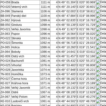
PO-059
Brada
1111 m
4
N 49° 01.304'
E 020° 00.969'
PO-020
Veterný vrch
1111 m
4
N 49° 20.140'
E 020° 30.601'
ZA-096
Slamená
1106 m
4
N 49° 02.003'
E 019° 58.811'
BB-049
Panský diel
1100 m
4
N 48° 47.884'
E 019° 08.996'
ZA-062
Hýrová
1099 m
4
N 49° 02.835'
E 019° 16.763'
BB-050
Gindura
1098 m
4
N 48° 50.139'
E 020° 01.729'
PO-021
Veľká Javorina
1098 m
4
N 49° 11.927'
E 021° 08.782'
ZA-063
Pupov
1096 m
4
N 49° 16.564'
E 019° 06.020'
PO-022
Stinská
1093 m
4
N 49° 00.005'
E 022° 31.513'
PO-023
Šimonka
1092 m
4
N 48° 56.718'
E 021° 28.033'
ZA-065
Holica
1086 m
4
N 49° 10.260'
E 019° 21.541'
ZA-064
Boboty
1086 m
4
N 49° 14.641'
E 019° 03.611'
KE-009
Ostrý vrch
1082 m
4
N 48° 51.457'
E 020° 52.166'
PO-024
Bachureň
1081 m
4
N 49° 05.432'
E 020° 55.372'
PO-025
Vihorlat
1076 m
4
N 48° 53.483'
E 022° 06.808'
PO-026
Javorinka
1074 m
4
N 49° 07.948'
E 020° 45.221'
TN-003
Homôľka
1073 m
4
N 48° 57.405'
E 018° 36.055'
PO-027
Čierna hora
1073 m
4
N 48° 58.182'
E 021° 25.500'
KE-027
Kráľova hora
1071 m
4
N 48° 52.240'
E 020° 25.189'
ZA-066
Veľký Javornik
1071 m
4
N 49° 19.132'
E 018° 22.042'
ZA-068
Ostré
1067 m
4
N 49° 08.195'
E 019° 12.629'
ZA-067
Veľký Polom
1067 m
4
N 49° 30.379'
E 018° 40.276'
KE-010
Lastovičí vrch
1061 m
4
N 48° 44.502'
E 020° 48.709'
KE-028
Bykárka
1057 m
4
N 48° 54.800'
E 020° 24.025'