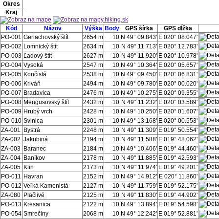
Okres
Kraj
Kód
Názov
Výška
Body
GPS šírka
GPS dĺžka
PO-001
Gerlachovský štít
2654 m
10
N 49° 09.843'
E 020° 08.047'
PO-002
Lomnický štít
2634 m
10
N 49° 11.713'
E 020° 12.783'
PO-003
Ľadový štít
2627 m
10
N 49° 11.920'
E 020° 10.978'
PO-004
Vysoká
2547 m
10
N 49° 10.364'
E 020° 05.657'
PO-005
Končistá
2538 m
10
N 49° 09.450'
E 020° 06.831'
PO-006
Kriváň
2494 m
10
N 49° 09.780'
E 020° 00.020'
PO-007
Bradavica
2476 m
10
N 49° 10.275'
E 020° 09.355'
PO-008
Mengusovský štít
2432 m
10
N 49° 11.232'
E 020° 03.589'
PO-009
Hrubý vrch
2428 m
10
N 49° 10.250'
E 020° 01.607'
PO-010
Svinica
2301 m
10
N 49° 13.168'
E 020° 00.553'
ZA-001
Bystrá
2248 m
10
N 49° 11.309'
E 019° 50.554'
ZA-002
Jakubiná
2194 m
10
N 49° 11.588'
E 019° 48.062'
ZA-003
Baranec
2184 m
10
N 49° 10.406'
E 019° 44.460'
ZA-004
Baníkov
2178 m
10
N 49° 11.885'
E 019° 42.593'
ZA-005
Klin
2173 m
10
N 49° 11.974'
E 019° 49.201'
PO-011
Havran
2152 m
10
N 49° 14.912'
E 020° 11.860'
PO-012
Veľká Kamenistá
2127 m
10
N 49° 11.759'
E 019° 52.175'
ZA-080
Plačlivé
2125 m
10
N 49° 11.830'
E 019° 44.902'
PO-013
Kresanica
2122 m
10
N 49° 13.894'
E 019° 54.598'
PO-054
Smrečiny
2068 m
10
N 49° 12.242'
E 019° 52.881'