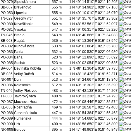
PO-079
Šipotská hora
557 m
1
N 49° 14.510'
E 021° 19.205'
BB-067
Brevenovo
555 m
1
N 48° 34.982'
E 020° 07.166'
PO-053
Lipovica
555 m
1
N 49° 10.010'
E 021° 46.070'
TN-029
Osečný vrch
551 m
1
N 48° 35.767'
E 018° 23.302'
PO-080
Krivoštianka
549 m
1
N 48° 53.561'
E 021° 52.097'
PO-081
Vysoká
547 m
1
N 49° 06.317'
E 021° 52.220'
TN-045
Bradlo
543 m
1
N 48° 40.886'
E 017° 34.088'
BB-068
Ragáč
536 m
1
N 48° 13.364'
E 019° 58.946'
PO-082
Kunová hora
533 m
1
N 49° 01.864'
E 021° 35.788'
PO-083
Patria
532 m
1
N 49° 00.530'
E 022° 06.980'
PO-084
Baňa
523 m
1
N 49° 12.896'
E 021° 35.692'
PO-085
Suchár
523 m
1
N 49° 02.054'
E 022° 00.535'
BA-004
Devínska Kobyla
514 m
1
N 48° 11.364'
E 016° 59.735'
BB-036
Veľký Bučeň
514 m
1
N 48° 18.428'
E 019° 52.371'
NR-007
Dúń
513 m
1
N 48° 24.667'
E 018° 13.340'
PO-086
Kolesovka
512 m
1
N 49° 18.302'
E 021° 36.390'
TN-046
Veľký Plešivec
483 m
1
N 48° 42.138'
E 017° 44.207'
TT-003
Javorový vrch
480 m
1
N 48° 33.238'
E 017° 24.793'
PO-087
Muchova Hora
472 m
1
N 49° 08.446'
E 021° 35.574'
KE-036
Rozhľadňa
469 m
1
N 48° 28.587'
E 021° 42.405'
PO-088
Červená skala
447 m
1
N 48° 54.384'
E 021° 55.468'
PO-089
Humenská
444 m
1
N 48° 54.680'
E 021° 56.879'
PO-090
Hrb
400 m
1
N 48° 58.650'
E 021° 46.800'
NR-008
Burdov
395 m
1
N 47° 49.963'
E 018° 46.849'