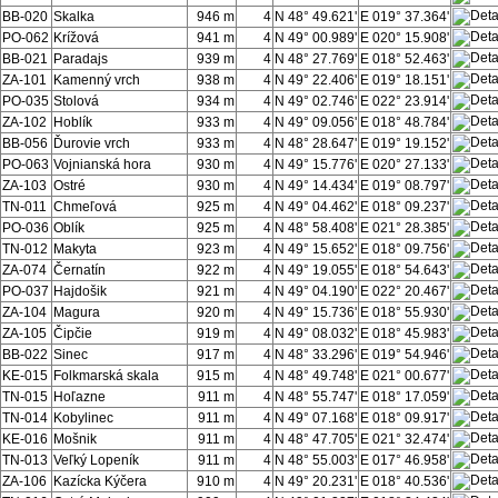
BB-020
Skalka
946 m
4
N 48° 49.621'
E 019° 37.364'
PO-062
Krížová
941 m
4
N 49° 00.989'
E 020° 15.908'
BB-021
Paradajs
939 m
4
N 48° 27.769'
E 018° 52.463'
ZA-101
Kamenný vrch
938 m
4
N 49° 22.406'
E 019° 18.151'
PO-035
Stolová
934 m
4
N 49° 02.746'
E 022° 23.914'
ZA-102
Hoblík
933 m
4
N 49° 09.056'
E 018° 48.784'
BB-056
Ďurovie vrch
933 m
4
N 48° 28.647'
E 019° 19.152'
PO-063
Vojnianská hora
930 m
4
N 49° 15.776'
E 020° 27.133'
ZA-103
Ostré
930 m
4
N 49° 14.434'
E 019° 08.797'
TN-011
Chmeľová
925 m
4
N 49° 04.462'
E 018° 09.237'
PO-036
Oblík
925 m
4
N 48° 58.408'
E 021° 28.385'
TN-012
Makyta
923 m
4
N 49° 15.652'
E 018° 09.756'
ZA-074
Černatín
922 m
4
N 49° 19.055'
E 018° 54.643'
PO-037
Hajdošik
921 m
4
N 49° 04.190'
E 022° 20.467'
ZA-104
Magura
920 m
4
N 49° 15.736'
E 018° 55.930'
ZA-105
Čipčie
919 m
4
N 49° 08.032'
E 018° 45.983'
BB-022
Sinec
917 m
4
N 48° 33.296'
E 019° 54.946'
KE-015
Folkmarská skala
915 m
4
N 48° 49.748'
E 021° 00.677'
TN-015
Hoľazne
911 m
4
N 48° 55.747'
E 018° 17.059'
TN-014
Kobylinec
911 m
4
N 49° 07.168'
E 018° 09.917'
KE-016
Mošnik
911 m
4
N 48° 47.705'
E 021° 32.474'
TN-013
Veľký Lopeník
911 m
4
N 48° 55.003'
E 017° 46.958'
ZA-106
Kazícka Kýčera
910 m
4
N 49° 20.231'
E 018° 40.536'