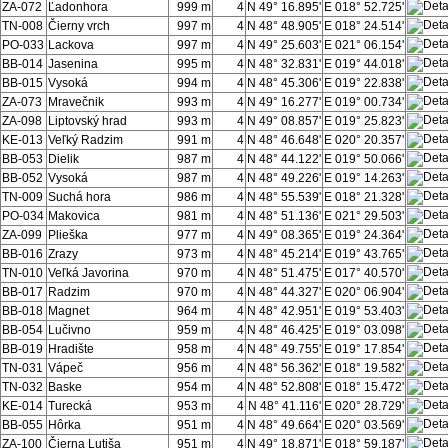
ZA-072
Ľadonhora
999 m
4
N 49° 16.895'
E 018° 52.725'
TN-008
Čierny vrch
997 m
4
N 48° 48.905'
E 018° 24.514'
PO-033
Lackova
997 m
4
N 49° 25.603'
E 021° 06.154'
BB-014
Jasenina
995 m
4
N 48° 32.831'
E 019° 44.018'
BB-015
Vysoká
994 m
4
N 48° 45.306'
E 019° 22.838'
ZA-073
Mravečnik
993 m
4
N 49° 16.277'
E 019° 00.734'
ZA-098
Liptovský hrad
993 m
4
N 49° 08.857'
E 019° 25.823'
KE-013
Veľký Radzim
991 m
4
N 48° 46.648'
E 020° 20.357'
BB-053
Dielik
987 m
4
N 48° 44.122'
E 019° 50.066'
BB-052
Vysoká
987 m
4
N 48° 49.226'
E 019° 14.263'
TN-009
Suchá hora
986 m
4
N 48° 55.539'
E 018° 21.328'
PO-034
Makovica
981 m
4
N 48° 51.136'
E 021° 29.503'
ZA-099
Plieška
977 m
4
N 49° 08.365'
E 019° 24.364'
BB-016
Zrazy
973 m
4
N 48° 45.214'
E 019° 43.765'
TN-010
Veľká Javorina
970 m
4
N 48° 51.475'
E 017° 40.570'
BB-017
Radzim
970 m
4
N 48° 44.327'
E 020° 06.904'
BB-018
Magnet
964 m
4
N 48° 42.951'
E 019° 53.403'
BB-054
Lučivno
959 m
4
N 48° 46.425'
E 019° 03.098'
BB-019
Hradište
958 m
4
N 48° 49.755'
E 019° 17.854'
TN-031
Vápeč
956 m
4
N 48° 56.362'
E 018° 19.582'
TN-032
Baske
954 m
4
N 48° 52.808'
E 018° 15.472'
KE-014
Turecká
953 m
4
N 48° 41.116'
E 020° 28.729'
BB-055
Hôrka
951 m
4
N 48° 49.664'
E 020° 03.569'
ZA-100
Čierna Lutiša
951 m
4
N 49° 18.871'
E 018° 59.187'