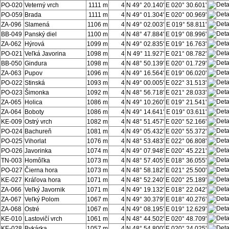
PO-020
Veterný vrch
1111 m
4
N 49° 20.140'
E 020° 30.601'
PO-059
Brada
1111 m
4
N 49° 01.304'
E 020° 00.969'
ZA-096
Slamená
1106 m
4
N 49° 02.003'
E 019° 58.811'
BB-049
Panský diel
1100 m
4
N 48° 47.884'
E 019° 08.996'
ZA-062
Hýrová
1099 m
4
N 49° 02.835'
E 019° 16.763'
PO-021
Veľká Javorina
1098 m
4
N 49° 11.927'
E 021° 08.782'
BB-050
Gindura
1098 m
4
N 48° 50.139'
E 020° 01.729'
ZA-063
Pupov
1096 m
4
N 49° 16.564'
E 019° 06.020'
PO-022
Stinská
1093 m
4
N 49° 00.005'
E 022° 31.513'
PO-023
Šimonka
1092 m
4
N 48° 56.718'
E 021° 28.033'
ZA-065
Holica
1086 m
4
N 49° 10.260'
E 019° 21.541'
ZA-064
Boboty
1086 m
4
N 49° 14.641'
E 019° 03.611'
KE-009
Ostrý vrch
1082 m
4
N 48° 51.457'
E 020° 52.166'
PO-024
Bachureň
1081 m
4
N 49° 05.432'
E 020° 55.372'
PO-025
Vihorlat
1076 m
4
N 48° 53.483'
E 022° 06.808'
PO-026
Javorinka
1074 m
4
N 49° 07.948'
E 020° 45.221'
TN-003
Homôľka
1073 m
4
N 48° 57.405'
E 018° 36.055'
PO-027
Čierna hora
1073 m
4
N 48° 58.182'
E 021° 25.500'
KE-027
Kráľova hora
1071 m
4
N 48° 52.240'
E 020° 25.189'
ZA-066
Veľký Javornik
1071 m
4
N 49° 19.132'
E 018° 22.042'
ZA-067
Veľký Polom
1067 m
4
N 49° 30.379'
E 018° 40.276'
ZA-068
Ostré
1067 m
4
N 49° 08.195'
E 019° 12.629'
KE-010
Lastovičí vrch
1061 m
4
N 48° 44.502'
E 020° 48.709'
KE-028
Bykárka
1057 m
4
N 48° 54.800'
E 020° 24.025'