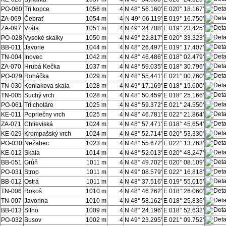
PO-060
Tri kopce
1056 m
4
N 48° 56.160'
E 020° 18.167'
ZA-069
Čebrať
1054 m
4
N 49° 06.119'
E 019° 16.750'
ZA-097
Vráta
1051 m
4
N 49° 24.708'
E 019° 23.425'
PO-028
Vysoké skalky
1050 m
4
N 49° 22.817'
E 020° 33.323'
BB-011
Javorie
1044 m
4
N 48° 26.497'
E 019° 17.407'
TN-004
Inovec
1042 m
4
N 48° 46.486'
E 018° 02.479'
ZA-070
Hrubá Kečka
1037 m
4
N 48° 59.035'
E 018° 30.796'
PO-029
Roháčka
1029 m
4
N 48° 55.441'
E 021° 00.760'
TN-030
Koniakova skala
1028 m
4
N 49° 17.169'
E 018° 19.600'
TN-005
Suchý vrch
1028 m
4
N 48° 50.459'
E 018° 25.166'
PO-061
Tri chotáre
1025 m
4
N 48° 59.372'
E 021° 24.550'
KE-011
Popriečny vrch
1025 m
4
N 48° 46.781'
E 022° 21.864'
ZA-071
Chlieviská
1024 m
4
N 48° 57.471'
E 018° 45.654'
KE-029
Krompašský vrch
1024 m
4
N 48° 52.714'
E 020° 53.330'
PO-030
Nežabec
1023 m
4
N 48° 55.672'
E 022° 13.763'
KE-012
Skala
1014 m
4
N 48° 52.013'
E 020° 48.247'
BB-051
Grúň
1011 m
4
N 48° 49.702'
E 020° 08.109'
PO-031
Strop
1011 m
4
N 49° 08.579'
E 022° 16.818'
BB-012
Ostrá
1011 m
4
N 48° 37.516'
E 019° 55.015'
TN-006
Rokoš
1010 m
4
N 48° 46.262'
E 018° 26.060'
TN-007
Javorina
1010 m
4
N 48° 58.162'
E 018° 25.836'
BB-013
Sitno
1009 m
4
N 48° 24.196'
E 018° 52.632'
PO-032
Busov
1002 m
4
N 49° 23.295'
E 021° 09.752'