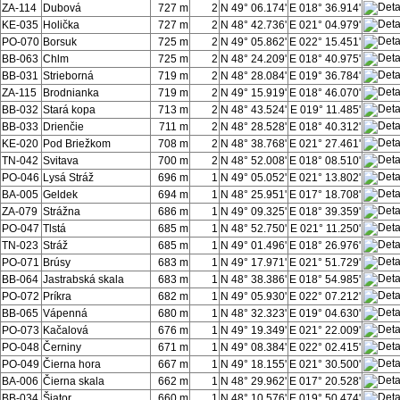
ZA-114
Dubová
727 m
2
N 49° 06.174'
E 018° 36.914'
KE-035
Holička
727 m
2
N 48° 42.736'
E 021° 04.979'
PO-070
Borsuk
725 m
2
N 49° 05.862'
E 022° 15.451'
BB-063
Chlm
725 m
2
N 48° 24.209'
E 018° 40.975'
BB-031
Strieborná
719 m
2
N 48° 28.084'
E 019° 36.784'
ZA-115
Brodnianka
719 m
2
N 49° 15.919'
E 018° 46.070'
BB-032
Stará kopa
713 m
2
N 48° 43.524'
E 019° 11.485'
BB-033
Drienčie
711 m
2
N 48° 28.528'
E 018° 40.312'
KE-020
Pod Briežkom
708 m
2
N 48° 38.768'
E 021° 27.461'
TN-042
Svitava
700 m
2
N 48° 52.008'
E 018° 08.510'
PO-046
Lysá Stráž
696 m
1
N 49° 05.052'
E 021° 13.802'
BA-005
Geldek
694 m
1
N 48° 25.951'
E 017° 18.708'
ZA-079
Strážna
686 m
1
N 49° 09.325'
E 018° 39.359'
PO-047
Tlstá
685 m
1
N 48° 52.750'
E 021° 11.250'
TN-023
Stráž
685 m
1
N 49° 01.496'
E 018° 26.976'
PO-071
Brúsy
683 m
1
N 49° 17.971'
E 021° 51.729'
BB-064
Jastrabská skala
683 m
1
N 48° 38.386'
E 018° 54.985'
PO-072
Príkra
682 m
1
N 49° 05.930'
E 022° 07.212'
BB-065
Vápenná
680 m
1
N 48° 32.323'
E 019° 04.630'
PO-073
Kačalová
676 m
1
N 49° 19.349'
E 021° 22.009'
PO-048
Černiny
671 m
1
N 49° 08.384'
E 022° 02.415'
PO-049
Čierna hora
667 m
1
N 49° 18.155'
E 021° 30.500'
BA-006
Čierna skala
662 m
1
N 48° 29.962'
E 017° 20.528'
BB-034
Šiator
660 m
1
N 48° 10.576'
E 019° 50.474'