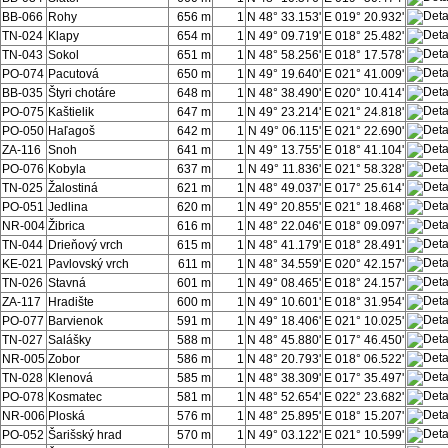
BB-066
Rohy
656 m
1
N 48° 33.153'
E 019° 20.932'
TN-024
Klapy
654 m
1
N 49° 09.719'
E 018° 25.482'
TN-043
Sokol
651 m
1
N 48° 58.256'
E 018° 17.578'
PO-074
Pacutová
650 m
1
N 49° 19.640'
E 021° 41.009'
BB-035
Štyri chotáre
648 m
1
N 48° 38.490'
E 020° 10.414'
PO-075
Kaštielik
647 m
1
N 49° 23.214'
E 021° 24.818'
PO-050
Haľagoš
642 m
1
N 49° 06.115'
E 021° 22.690'
ZA-116
Snoh
641 m
1
N 49° 13.755'
E 018° 41.104'
PO-076
Kobyla
637 m
1
N 49° 11.836'
E 021° 58.328'
TN-025
Žalostiná
621 m
1
N 48° 49.037'
E 017° 25.614'
PO-051
Jedlina
620 m
1
N 49° 20.855'
E 021° 18.468'
NR-004
Žibrica
616 m
1
N 48° 22.046'
E 018° 09.097'
TN-044
Drieňový vrch
615 m
1
N 48° 41.179'
E 018° 28.491'
KE-021
Pavlovský vrch
611 m
1
N 48° 34.559'
E 020° 42.157'
TN-026
Stavná
601 m
1
N 49° 08.465'
E 018° 24.157'
ZA-117
Hradište
600 m
1
N 49° 10.601'
E 018° 31.954'
PO-077
Barvienok
591 m
1
N 49° 18.406'
E 021° 10.025'
TN-027
Salášky
588 m
1
N 48° 45.880'
E 017° 46.450'
NR-005
Zobor
586 m
1
N 48° 20.793'
E 018° 06.522'
TN-028
Klenová
585 m
1
N 48° 38.309'
E 017° 35.497'
PO-078
Kosmatec
581 m
1
N 48° 52.654'
E 022° 23.682'
NR-006
Ploská
576 m
1
N 48° 25.895'
E 018° 15.207'
PO-052
Šarišský hrad
570 m
1
N 49° 03.122'
E 021° 10.599'