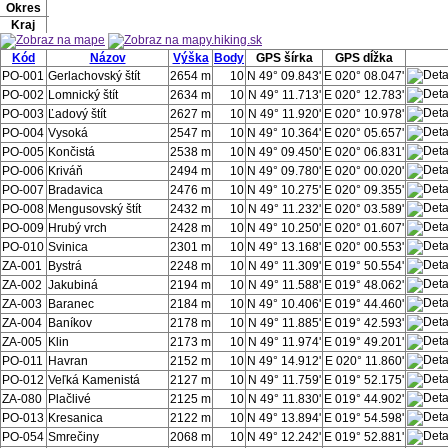
Okres
Kraj
Kód
Názov
Výška
Body
GPS šírka
GPS dĺžka
PO-001
Gerlachovský štít
2654 m
10
N 49° 09.843'
E 020° 08.047'
PO-002
Lomnický štít
2634 m
10
N 49° 11.713'
E 020° 12.783'
PO-003
Ľadový štít
2627 m
10
N 49° 11.920'
E 020° 10.978'
PO-004
Vysoká
2547 m
10
N 49° 10.364'
E 020° 05.657'
PO-005
Končistá
2538 m
10
N 49° 09.450'
E 020° 06.831'
PO-006
Kriváň
2494 m
10
N 49° 09.780'
E 020° 00.020'
PO-007
Bradavica
2476 m
10
N 49° 10.275'
E 020° 09.355'
PO-008
Mengusovský štít
2432 m
10
N 49° 11.232'
E 020° 03.589'
PO-009
Hrubý vrch
2428 m
10
N 49° 10.250'
E 020° 01.607'
PO-010
Svinica
2301 m
10
N 49° 13.168'
E 020° 00.553'
ZA-001
Bystrá
2248 m
10
N 49° 11.309'
E 019° 50.554'
ZA-002
Jakubiná
2194 m
10
N 49° 11.588'
E 019° 48.062'
ZA-003
Baranec
2184 m
10
N 49° 10.406'
E 019° 44.460'
ZA-004
Baníkov
2178 m
10
N 49° 11.885'
E 019° 42.593'
ZA-005
Klin
2173 m
10
N 49° 11.974'
E 019° 49.201'
PO-011
Havran
2152 m
10
N 49° 14.912'
E 020° 11.860'
PO-012
Veľká Kamenistá
2127 m
10
N 49° 11.759'
E 019° 52.175'
ZA-080
Plačlivé
2125 m
10
N 49° 11.830'
E 019° 44.902'
PO-013
Kresanica
2122 m
10
N 49° 13.894'
E 019° 54.598'
PO-054
Smrečiny
2068 m
10
N 49° 12.242'
E 019° 52.881'