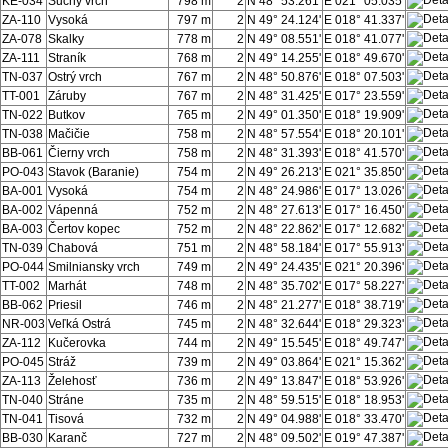
KE-034
Suchý vrch
798 m
2
N 48° 53.261'
E 021° 05.035'
ZA-110
Vysoká
797 m
2
N 49° 24.124'
E 018° 41.337'
ZA-078
Skalky
778 m
2
N 49° 08.551'
E 018° 41.077'
ZA-111
Straník
768 m
2
N 49° 14.255'
E 018° 49.670'
TN-037
Ostrý vrch
767 m
2
N 48° 50.876'
E 018° 07.503'
TT-001
Záruby
767 m
2
N 48° 31.425'
E 017° 23.559'
TN-022
Butkov
765 m
2
N 49° 01.350'
E 018° 19.909'
TN-038
Mačičie
758 m
2
N 48° 57.554'
E 018° 20.101'
BB-061
Čierny vrch
758 m
2
N 48° 31.393'
E 018° 41.570'
PO-043
Stavok (Baranie)
754 m
2
N 49° 26.213'
E 021° 35.850'
BA-001
Vysoká
754 m
2
N 48° 24.986'
E 017° 13.026'
BA-002
Vápenná
752 m
2
N 48° 27.613'
E 017° 16.450'
BA-003
Čertov kopec
752 m
2
N 48° 22.862'
E 017° 12.682'
TN-039
Chabová
751 m
2
N 48° 58.184'
E 017° 55.913'
PO-044
Smilniansky vrch
749 m
2
N 49° 24.435'
E 021° 20.396'
TT-002
Marhát
748 m
2
N 48° 35.702'
E 017° 58.227'
BB-062
Priesil
746 m
2
N 48° 21.277'
E 018° 38.719'
NR-003
Veľká Ostrá
745 m
2
N 48° 32.644'
E 018° 29.323'
ZA-112
Kučerovka
744 m
2
N 49° 15.545'
E 018° 49.747'
PO-045
Stráž
739 m
2
N 49° 03.864'
E 021° 15.362'
ZA-113
Želehosť
736 m
2
N 49° 13.847'
E 018° 53.926'
TN-040
Stráne
735 m
2
N 48° 59.515'
E 018° 18.953'
TN-041
Tisová
732 m
2
N 49° 04.988'
E 018° 33.470'
BB-030
Karanč
727 m
2
N 48° 09.502'
E 019° 47.387'