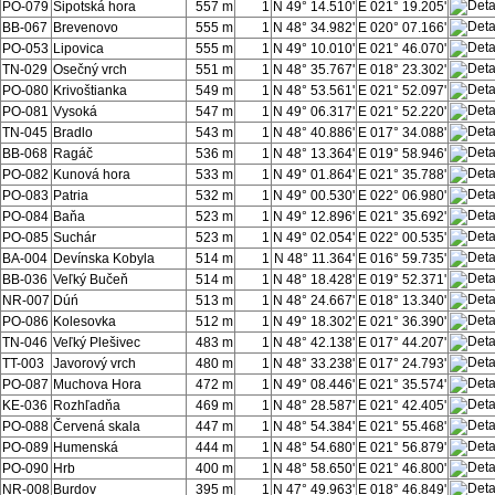
PO-079
Šipotská hora
557 m
1
N 49° 14.510'
E 021° 19.205'
BB-067
Brevenovo
555 m
1
N 48° 34.982'
E 020° 07.166'
PO-053
Lipovica
555 m
1
N 49° 10.010'
E 021° 46.070'
TN-029
Osečný vrch
551 m
1
N 48° 35.767'
E 018° 23.302'
PO-080
Krivoštianka
549 m
1
N 48° 53.561'
E 021° 52.097'
PO-081
Vysoká
547 m
1
N 49° 06.317'
E 021° 52.220'
TN-045
Bradlo
543 m
1
N 48° 40.886'
E 017° 34.088'
BB-068
Ragáč
536 m
1
N 48° 13.364'
E 019° 58.946'
PO-082
Kunová hora
533 m
1
N 49° 01.864'
E 021° 35.788'
PO-083
Patria
532 m
1
N 49° 00.530'
E 022° 06.980'
PO-084
Baňa
523 m
1
N 49° 12.896'
E 021° 35.692'
PO-085
Suchár
523 m
1
N 49° 02.054'
E 022° 00.535'
BA-004
Devínska Kobyla
514 m
1
N 48° 11.364'
E 016° 59.735'
BB-036
Veľký Bučeň
514 m
1
N 48° 18.428'
E 019° 52.371'
NR-007
Dúń
513 m
1
N 48° 24.667'
E 018° 13.340'
PO-086
Kolesovka
512 m
1
N 49° 18.302'
E 021° 36.390'
TN-046
Veľký Plešivec
483 m
1
N 48° 42.138'
E 017° 44.207'
TT-003
Javorový vrch
480 m
1
N 48° 33.238'
E 017° 24.793'
PO-087
Muchova Hora
472 m
1
N 49° 08.446'
E 021° 35.574'
KE-036
Rozhľadňa
469 m
1
N 48° 28.587'
E 021° 42.405'
PO-088
Červená skala
447 m
1
N 48° 54.384'
E 021° 55.468'
PO-089
Humenská
444 m
1
N 48° 54.680'
E 021° 56.879'
PO-090
Hrb
400 m
1
N 48° 58.650'
E 021° 46.800'
NR-008
Burdov
395 m
1
N 47° 49.963'
E 018° 46.849'