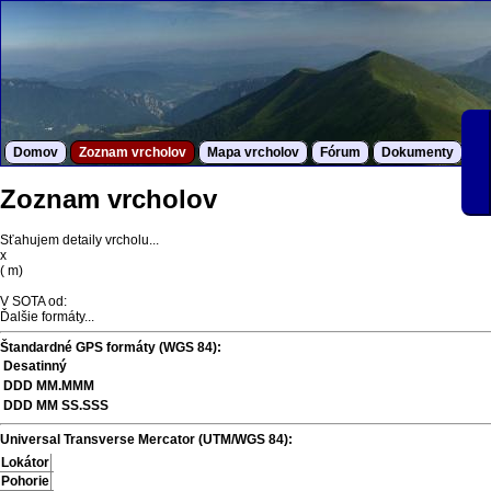
Domov
Zoznam vrcholov
Mapa vrcholov
Fórum
Dokumenty
S
Zoznam vrcholov
Sťahujem detaily vrcholu...
x
(
m)
V SOTA od:
Ďalšie formáty...
Štandardné GPS formáty (WGS 84):
Desatinný
DDD MM.MMM
DDD MM SS.SSS
Universal Transverse Mercator (UTM/WGS 84):
Lokátor
Pohorie