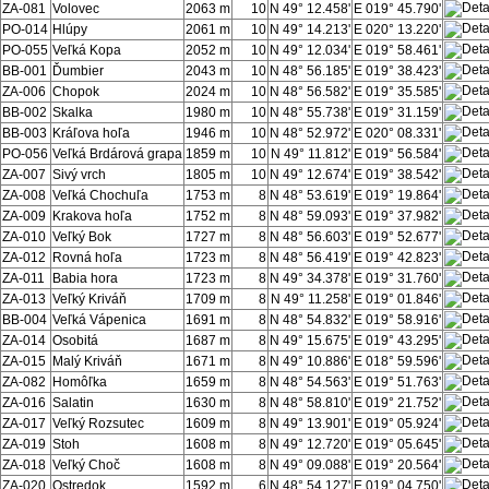
ZA-081
Volovec
2063 m
10
N 49° 12.458'
E 019° 45.790'
PO-014
Hlúpy
2061 m
10
N 49° 14.213'
E 020° 13.220'
PO-055
Veľká Kopa
2052 m
10
N 49° 12.034'
E 019° 58.461'
BB-001
Ďumbier
2043 m
10
N 48° 56.185'
E 019° 38.423'
ZA-006
Chopok
2024 m
10
N 48° 56.582'
E 019° 35.585'
BB-002
Skalka
1980 m
10
N 48° 55.738'
E 019° 31.159'
BB-003
Kráľova hoľa
1946 m
10
N 48° 52.972'
E 020° 08.331'
PO-056
Veľká Brdárová grapa
1859 m
10
N 49° 11.812'
E 019° 56.584'
ZA-007
Sivý vrch
1805 m
10
N 49° 12.674'
E 019° 38.542'
ZA-008
Veľká Chochuľa
1753 m
8
N 48° 53.619'
E 019° 19.864'
ZA-009
Krakova hoľa
1752 m
8
N 48° 59.093'
E 019° 37.982'
ZA-010
Veľký Bok
1727 m
8
N 48° 56.603'
E 019° 52.677'
ZA-012
Rovná hoľa
1723 m
8
N 48° 56.419'
E 019° 42.823'
ZA-011
Babia hora
1723 m
8
N 49° 34.378'
E 019° 31.760'
ZA-013
Veľký Kriváň
1709 m
8
N 49° 11.258'
E 019° 01.846'
BB-004
Veľká Vápenica
1691 m
8
N 48° 54.832'
E 019° 58.916'
ZA-014
Osobitá
1687 m
8
N 49° 15.675'
E 019° 43.295'
ZA-015
Malý Kriváň
1671 m
8
N 49° 10.886'
E 018° 59.596'
ZA-082
Homôľka
1659 m
8
N 48° 54.563'
E 019° 51.763'
ZA-016
Salatin
1630 m
8
N 48° 58.810'
E 019° 21.752'
ZA-017
Veľký Rozsutec
1609 m
8
N 49° 13.901'
E 019° 05.924'
ZA-019
Stoh
1608 m
8
N 49° 12.720'
E 019° 05.645'
ZA-018
Veľký Choč
1608 m
8
N 49° 09.088'
E 019° 20.564'
ZA-020
Ostredok
1592 m
6
N 48° 54.127'
E 019° 04.750'