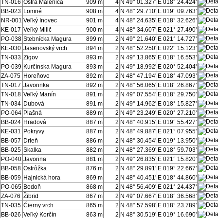
TN-016
Ostrá Malenica
909 m
4
N 49° 01.327'
E 018° 24.424'
BB-023
Lomné
908 m
4
N 48° 29.710'
E 019° 09.763'
NR-001
Veľký Inovec
901 m
4
N 48° 24.635'
E 018° 32.626'
KE-017
Veľký Milič
900 m
4
N 48° 34.607'
E 021° 27.490'
PO-038
Stebnícka Magura
899 m
2
N 49° 21.640'
E 021° 14.727'
KE-030
Jasenovský vrch
894 m
2
N 48° 52.250'
E 022° 15.123'
TN-033
Zigov
893 m
2
N 49° 13.865'
E 018° 16.553'
PO-039
Kurčínska Magura
893 m
2
N 49° 18.992'
E 020° 52.404'
ZA-075
Horeňovo
892 m
2
N 48° 47.194'
E 018° 47.093'
TN-017
Javorinka
892 m
2
N 48° 56.065'
E 018° 26.867'
TN-018
Veľký Manín
891 m
2
N 49° 07.554'
E 018° 29.750'
TN-034
Dubová
891 m
2
N 49° 14.962'
E 018° 15.827'
PO-064
Plašná
889 m
2
N 49° 23.249'
E 020° 27.210'
BB-024
Hradová
887 m
2
N 48° 40.915'
E 019° 55.427'
KE-031
Pokryvy
887 m
2
N 48° 49.887'
E 021° 07.955'
BB-057
Drieň
886 m
2
N 48° 30.454'
E 019° 13.950'
BB-025
Skalka
882 m
2
N 48° 27.369'
E 018° 59.703'
PO-040
Javorina
881 m
2
N 49° 26.835'
E 021° 15.820'
BB-058
Ostrôžka
876 m
2
N 48° 29.891'
E 019° 22.667'
BB-059
Hajnická hora
869 m
2
N 48° 40.451'
E 018° 44.860'
PO-065
Bodoň
868 m
2
N 48° 56.409'
E 021° 24.437'
ZA-076
Žibrid
867 m
2
N 49° 07.667'
E 018° 36.568'
TN-035
Čierny vrch
865 m
2
N 48° 57.598'
E 018° 23.789'
BB-026
Veľký Korčín
863 m
2
N 48° 30.519'
E 019° 16.690'