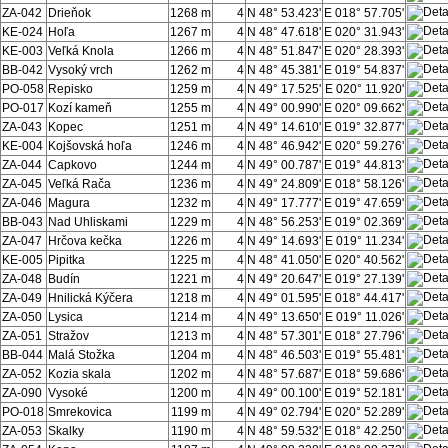
ZA-042
Drieňok
1268 m
4
N 48° 53.423'
E 018° 57.705'
KE-024
Hoľa
1267 m
4
N 48° 47.618'
E 020° 31.943'
KE-003
Veľká Knola
1266 m
4
N 48° 51.847'
E 020° 28.393'
BB-042
Vysoký vrch
1262 m
4
N 48° 45.381'
E 019° 54.837'
PO-058
Repisko
1259 m
4
N 49° 17.525'
E 020° 11.920'
PO-017
Kozí kameň
1255 m
4
N 49° 00.990'
E 020° 09.662'
ZA-043
Kopec
1251 m
4
N 49° 14.610'
E 019° 32.877'
KE-004
Kojšovská hoľa
1246 m
4
N 48° 46.942'
E 020° 59.276'
ZA-044
Capkovo
1244 m
4
N 49° 00.787'
E 019° 44.813'
ZA-045
Veľká Rača
1236 m
4
N 49° 24.809'
E 018° 58.126'
ZA-046
Magura
1232 m
4
N 49° 17.777'
E 019° 47.659'
BB-043
Nad Uhliskami
1229 m
4
N 48° 56.253'
E 019° 02.369'
ZA-047
Hrčova kečka
1226 m
4
N 49° 14.693'
E 019° 11.234'
KE-005
Pipitka
1225 m
4
N 48° 41.050'
E 020° 40.562'
ZA-048
Budín
1221 m
4
N 49° 20.647'
E 019° 27.139'
ZA-049
Hnilická Kýčera
1218 m
4
N 49° 01.595'
E 018° 44.417'
ZA-050
Lysica
1214 m
4
N 49° 13.650'
E 019° 11.026'
ZA-051
Stražov
1213 m
4
N 48° 57.301'
E 018° 27.796'
BB-044
Malá Stožka
1204 m
4
N 48° 46.503'
E 019° 55.481'
ZA-052
Kozia skala
1202 m
4
N 48° 57.687'
E 018° 59.686'
ZA-090
Vysoké
1200 m
4
N 49° 00.100'
E 019° 52.181'
PO-018
Smrekovica
1199 m
4
N 49° 02.794'
E 020° 52.289'
ZA-053
Skalky
1190 m
4
N 48° 59.532'
E 018° 42.250'