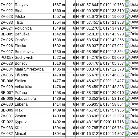
ZA-021
Rakytov
1567 m
6
N 48° 57.644'
E 019° 10.753'
ZA-022
Siná
1560 m
6
N 49° 00.025'
E 019° 33.319'
ZA-023
Pilsko
1557 m
6
N 49° 31.673'
E 019° 19.000'
ZA-083
Tlstá
1554 m
6
N 48° 57.451'
E 019° 21.353'
ZA-024
Poludnica
1549 m
6
N 49° 01.276'
E 019° 37.918'
BB-005
Beňuška
1542 m
6
N 48° 52.818'
E 019° 43.973'
ZA-025
Ohnište
1538 m
6
N 48° 58.534'
E 019° 42.356'
ZA-026
Ploská
1532 m
6
N 48° 56.037'
E 019° 07.021'
ZA-027
Smrekovica
1530 m
6
N 48° 58.956'
E 019° 13.854'
PO-057
Suchý vrch
1522 m
6
N 49° 14.276'
E 020° 09.039'
ZA-028
Borišov
1510 m
6
N 48° 56.476'
E 019° 05.357'
ZA-084
Malá Smrekovica
1485 m
6
N 49° 00.374'
E 019° 12.370'
ZA-085
Fišiarka
1478 m
6
N 48° 55.478'
E 019° 46.886'
BB-006
Stolica
1477 m
6
N 48° 46.422'
E 020° 12.427'
ZA-029
Veľká lúka
1476 m
6
N 49° 05.459'
E 018° 48.828'
BB-007
Poľana
1458 m
6
N 48° 38.209'
E 019° 29.010'
BB-008
Fabova hoľa
1439 m
6
N 48° 46.352'
E 019° 53.138'
ZA-030
Ľubená
1414 m
6
N 48° 55.935'
E 018° 58.854'
BB-009
Kľak
1409 m
6
N 48° 46.745'
E 019° 57.956'
ZA-031
Zvolen
1403 m
6
N 48° 53.438'
E 019° 13.399'
KE-022
Kyprov
1402 m
6
N 48° 48.198'
E 020° 11.716'
ZA-033
Kľak
1394 m
6
N 49° 02.795'
E 019° 06.734'
ZA-032
Minčol
1394 m
6
N 49° 16.312'
E 019° 14.807'