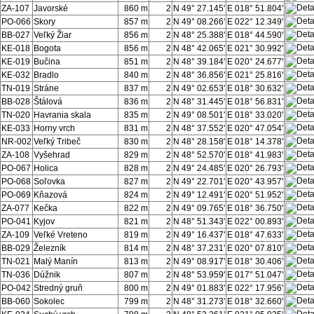
ZA-107
Javorské
860 m
2
N 49° 27.145'
E 018° 51.804'
PO-066
Skory
857 m
2
N 49° 08.266'
E 022° 12.349'
BB-027
Veľký Žiar
856 m
2
N 48° 25.388'
E 018° 44.590'
KE-018
Bogota
856 m
2
N 48° 42.065'
E 021° 30.992'
KE-019
Bučina
851 m
2
N 48° 39.184'
E 020° 24.677'
KE-032
Bradlo
840 m
2
N 48° 36.856'
E 021° 25.816'
TN-019
Stráne
837 m
2
N 49° 02.653'
E 018° 30.632'
BB-028
Štálová
836 m
2
N 48° 31.445'
E 018° 56.831'
TN-020
Havrania skala
835 m
2
N 49° 08.501'
E 018° 33.020'
KE-033
Horny vrch
831 m
2
N 48° 37.552'
E 020° 47.054'
NR-002
Veľký Tribeč
830 m
2
N 48° 28.158'
E 018° 14.378'
ZA-108
Vyšehrad
829 m
2
N 48° 52.570'
E 018° 41.983'
PO-067
Holica
828 m
2
N 49° 24.485'
E 020° 26.793'
PO-068
Soľovka
827 m
2
N 49° 22.701'
E 020° 43.957'
PO-069
Kňazová
824 m
2
N 49° 12.491'
E 020° 51.952'
ZA-077
Kečka
822 m
2
N 49° 09.765'
E 018° 36.750'
PO-041
Kyjov
821 m
2
N 48° 51.343'
E 022° 00.893'
ZA-109
Veľké Vreteno
819 m
2
N 49° 16.437'
E 018° 47.633'
BB-029
Železník
814 m
2
N 48° 37.231'
E 020° 07.810'
TN-021
Malý Manín
813 m
2
N 49° 08.917'
E 018° 30.406'
TN-036
Dúžnik
807 m
2
N 48° 53.959'
E 017° 51.047'
PO-042
Stredný gruň
800 m
2
N 49° 01.883'
E 022° 17.956'
BB-060
Sokolec
799 m
2
N 48° 31.273'
E 018° 32.660'