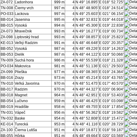
ZA-072
Ľadonhora
999 m
4
N 49° 16.895'
E 018° 52.725'
TN-008
Čierny vrch
997 m
4
N 48° 48.905'
E 018° 24.514'
PO-033
Lackova
997 m
4
N 49° 25.603'
E 021° 06.154'
BB-014
Jasenina
995 m
4
N 48° 32.831'
E 019° 44.018'
BB-015
Vysoká
994 m
4
N 48° 45.306'
E 019° 22.838'
ZA-073
Mravečnik
993 m
4
N 49° 16.277'
E 019° 00.734'
ZA-098
Liptovský hrad
993 m
4
N 49° 08.857'
E 019° 25.823'
KE-013
Veľký Radzim
991 m
4
N 48° 46.648'
E 020° 20.357'
BB-052
Vysoká
987 m
4
N 48° 49.226'
E 019° 14.263'
BB-053
Dielik
987 m
4
N 48° 44.122'
E 019° 50.066'
TN-009
Suchá hora
986 m
4
N 48° 55.539'
E 018° 21.328'
PO-034
Makovica
981 m
4
N 48° 51.136'
E 021° 29.503'
ZA-099
Plieška
977 m
4
N 49° 08.365'
E 019° 24.364'
BB-016
Zrazy
973 m
4
N 48° 45.214'
E 019° 43.765'
TN-010
Veľká Javorina
970 m
4
N 48° 51.475'
E 017° 40.570'
BB-017
Radzim
970 m
4
N 48° 44.327'
E 020° 06.904'
BB-018
Magnet
964 m
4
N 48° 42.951'
E 019° 53.403'
BB-054
Lučivno
959 m
4
N 48° 46.425'
E 019° 03.098'
BB-019
Hradište
958 m
4
N 48° 49.755'
E 019° 17.854'
TN-031
Vápeč
956 m
4
N 48° 56.362'
E 018° 19.582'
TN-032
Baske
954 m
4
N 48° 52.808'
E 018° 15.472'
KE-014
Turecká
953 m
4
N 48° 41.116'
E 020° 28.729'
ZA-100
Čierna Lutiša
951 m
4
N 49° 18.871'
E 018° 59.187'
BB-055
Hôrka
951 m
4
N 48° 49.664'
E 020° 03.569'