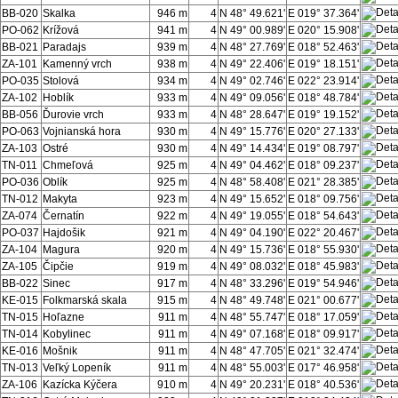
BB-020
Skalka
946 m
4
N 48° 49.621'
E 019° 37.364'
PO-062
Krížová
941 m
4
N 49° 00.989'
E 020° 15.908'
BB-021
Paradajs
939 m
4
N 48° 27.769'
E 018° 52.463'
ZA-101
Kamenný vrch
938 m
4
N 49° 22.406'
E 019° 18.151'
PO-035
Stolová
934 m
4
N 49° 02.746'
E 022° 23.914'
ZA-102
Hoblík
933 m
4
N 49° 09.056'
E 018° 48.784'
BB-056
Ďurovie vrch
933 m
4
N 48° 28.647'
E 019° 19.152'
PO-063
Vojnianská hora
930 m
4
N 49° 15.776'
E 020° 27.133'
ZA-103
Ostré
930 m
4
N 49° 14.434'
E 019° 08.797'
TN-011
Chmeľová
925 m
4
N 49° 04.462'
E 018° 09.237'
PO-036
Oblík
925 m
4
N 48° 58.408'
E 021° 28.385'
TN-012
Makyta
923 m
4
N 49° 15.652'
E 018° 09.756'
ZA-074
Černatín
922 m
4
N 49° 19.055'
E 018° 54.643'
PO-037
Hajdošik
921 m
4
N 49° 04.190'
E 022° 20.467'
ZA-104
Magura
920 m
4
N 49° 15.736'
E 018° 55.930'
ZA-105
Čipčie
919 m
4
N 49° 08.032'
E 018° 45.983'
BB-022
Sinec
917 m
4
N 48° 33.296'
E 019° 54.946'
KE-015
Folkmarská skala
915 m
4
N 48° 49.748'
E 021° 00.677'
TN-015
Hoľazne
911 m
4
N 48° 55.747'
E 018° 17.059'
TN-014
Kobylinec
911 m
4
N 49° 07.168'
E 018° 09.917'
KE-016
Mošnik
911 m
4
N 48° 47.705'
E 021° 32.474'
TN-013
Veľký Lopeník
911 m
4
N 48° 55.003'
E 017° 46.958'
ZA-106
Kazícka Kýčera
910 m
4
N 49° 20.231'
E 018° 40.536'