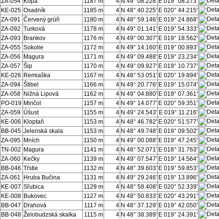
ZA-054
Kopa
1187 m
4
N 49° 08.228'
E 019° 08.273'
KE-025
Osadník
1185 m
4
N 48° 40.225'
E 020° 44.215'
ZA-091
Červený grúň
1180 m
4
N 48° 59.146'
E 019° 24.868'
ZA-092
Turková
1178 m
4
N 49° 01.141'
E 019° 54.333'
ZA-093
Brankov
1176 m
4
N 49° 00.307'
E 019° 18.562'
ZA-055
Sokolie
1172 m
4
N 49° 14.160'
E 019° 00.893'
ZA-056
Magura
1171 m
4
N 49° 09.488'
E 019° 23.234'
ZA-057
Šip
1170 m
4
N 49° 09.927'
E 019° 10.737'
KE-026
Remiaška
1167 m
4
N 48° 53.051'
E 020° 19.894'
ZA-094
Štibel
1166 m
4
N 49° 20.776'
E 019° 15.074'
ZA-058
Nižná Lipová
1162 m
4
N 49° 04.880'
E 019° 07.361'
PO-019
Minčol
1157 m
4
N 49° 14.077'
E 020° 59.351'
ZA-059
Úšust
1155 m
4
N 49° 24.543'
E 019° 11.216'
KE-006
Kloptaň
1153 m
4
N 48° 46.782'
E 020° 51.577'
BB-045
Jelenská skala
1153 m
4
N 48° 49.748'
E 019° 09.502'
ZA-095
Mních
1150 m
4
N 49° 00.088'
E 019° 47.245'
TN-002
Magura
1141 m
4
N 48° 52.071'
E 018° 31.763'
ZA-060
Kečky
1139 m
4
N 49° 07.547'
E 019° 14.564'
BB-046
Tŕstie
1132 m
4
N 48° 39.603'
E 019° 59.853'
ZA-061
Hruba Bučina
1131 m
4
N 49° 29.246'
E 019° 13.896'
KE-007
Sľubica
1129 m
4
N 48° 58.408'
E 020° 52.339'
KE-008
Bukovec
1127 m
4
N 48° 50.833'
E 020° 43.291'
BB-047
Drahová
1117 m
4
N 48° 37.129'
E 019° 42.050'
BB-048
Želobudzská skalka
1115 m
4
N 48° 38.389'
E 019° 24.391'