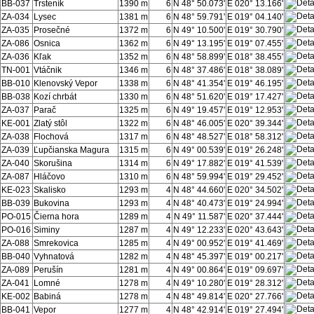
BB-037
Trsteník
1390 m
6
N 48° 50.073'
E 020° 13.166'
ZA-034
Lysec
1381 m
6
N 48° 59.791'
E 019° 04.140'
ZA-035
Prosečné
1372 m
6
N 49° 10.500'
E 019° 30.790'
ZA-086
Osnica
1362 m
6
N 49° 13.195'
E 019° 07.455'
ZA-036
Kľak
1352 m
6
N 48° 58.899'
E 018° 38.455'
TN-001
Vtáčnik
1346 m
6
N 48° 37.486'
E 018° 38.089'
BB-010
Klenovský Vepor
1338 m
6
N 48° 41.354'
E 019° 46.195'
BB-038
Kozí chrbát
1330 m
6
N 48° 51.620'
E 019° 17.427'
ZA-037
Parač
1325 m
6
N 49° 19.457'
E 019° 12.953'
KE-001
Zlatý stôl
1322 m
6
N 48° 46.005'
E 020° 39.344'
ZA-038
Flochová
1317 m
6
N 48° 48.527'
E 018° 58.312'
ZA-039
Ľupčianska Magura
1315 m
6
N 49° 00.539'
E 019° 26.248'
ZA-040
Skorušina
1314 m
6
N 49° 17.882'
E 019° 41.539'
ZA-087
Hláčovo
1310 m
6
N 48° 59.994'
E 019° 29.452'
KE-023
Skalisko
1293 m
4
N 48° 44.660'
E 020° 34.502'
BB-039
Bukovina
1293 m
4
N 48° 40.473'
E 019° 24.994'
PO-015
Čierna hora
1289 m
4
N 49° 11.587'
E 020° 37.444'
PO-016
Siminy
1287 m
4
N 49° 12.233'
E 020° 43.643'
ZA-088
Smrekovica
1285 m
4
N 49° 00.952'
E 019° 41.469'
BB-040
Vyhnatová
1282 m
4
N 48° 45.397'
E 019° 00.217'
ZA-089
Perušín
1281 m
4
N 49° 00.864'
E 019° 09.697'
ZA-041
Lomné
1278 m
4
N 49° 10.280'
E 019° 28.312'
KE-002
Babiná
1278 m
4
N 48° 49.814'
E 020° 27.766'
BB-041
Vepor
1277 m
4
N 48° 42.914'
E 019° 27.494'