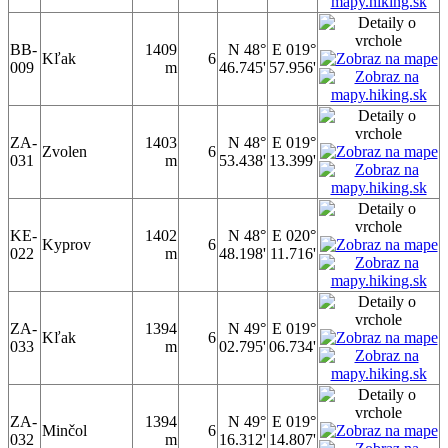
BB-
1409
N 48°
E 019°
Kľak
6
009
m
46.745'
57.956'
ZA-
1403
N 48°
E 019°
Zvolen
6
031
m
53.438'
13.399'
KE-
1402
N 48°
E 020°
Kyprov
6
022
m
48.198'
11.716'
ZA-
1394
N 49°
E 019°
Kľak
6
033
m
02.795'
06.734'
ZA-
1394
N 49°
E 019°
Minčol
6
032
m
16.312'
14.807'