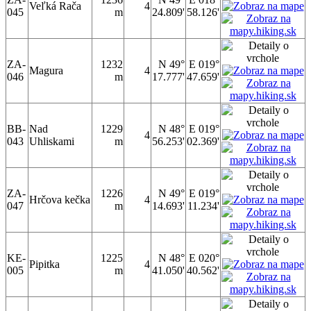
Veľká Rača
4
045
m
24.809'
58.126'
ZA-
1232
N 49°
E 019°
Magura
4
046
m
17.777'
47.659'
BB-
Nad
1229
N 48°
E 019°
4
043
Uhliskami
m
56.253'
02.369'
ZA-
1226
N 49°
E 019°
Hrčova kečka
4
047
m
14.693'
11.234'
KE-
1225
N 48°
E 020°
Pipitka
4
005
m
41.050'
40.562'