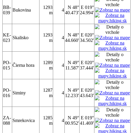
BB-
1293
N 48°
E 019°
Bukovina
4
039
m
40.473'
24.994'
KE-
1293
N 48°
E 020°
Skalisko
4
023
m
44.660'
34.502'
PO-
1289
N 49°
E 020°
Čierna hora
4
015
m
11.587'
37.444'
PO-
1287
N 49°
E 020°
Siminy
4
016
m
12.233'
43.643'
ZA-
1285
N 49°
E 019°
Smrekovica
4
088
m
00.952'
41.469'