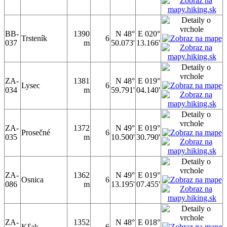
BB-
1390
N 48°
E 020°
Trsteník
6
037
m
50.073'
13.166'
ZA-
1381
N 48°
E 019°
Lysec
6
034
m
59.791'
04.140'
ZA-
1372
N 49°
E 019°
Prosečné
6
035
m
10.500'
30.790'
ZA-
1362
N 49°
E 019°
Osnica
6
086
m
13.195'
07.455'
ZA-
1352
N 48°
E 018°
Kľak
6