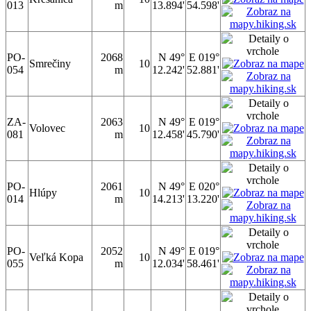
013
m
13.894'
54.598'
PO-
2068
N 49°
E 019°
Smrečiny
10
054
m
12.242'
52.881'
ZA-
2063
N 49°
E 019°
Volovec
10
081
m
12.458'
45.790'
PO-
2061
N 49°
E 020°
Hlúpy
10
014
m
14.213'
13.220'
PO-
2052
N 49°
E 019°
Veľká Kopa
10
055
m
12.034'
58.461'