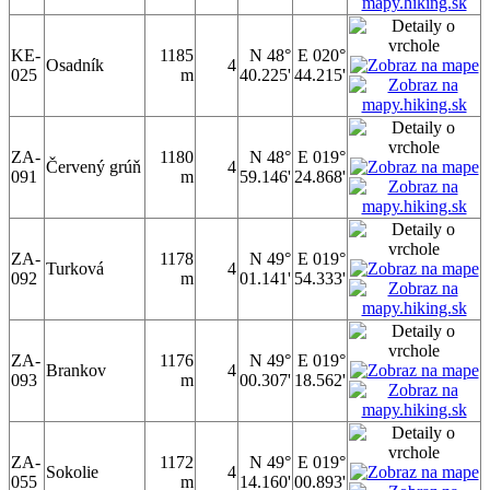
KE-
1185
N 48°
E 020°
Osadník
4
025
m
40.225'
44.215'
ZA-
1180
N 48°
E 019°
Červený grúň
4
091
m
59.146'
24.868'
ZA-
1178
N 49°
E 019°
Turková
4
092
m
01.141'
54.333'
ZA-
1176
N 49°
E 019°
Brankov
4
093
m
00.307'
18.562'
ZA-
1172
N 49°
E 019°
Sokolie
4
055
m
14.160'
00.893'