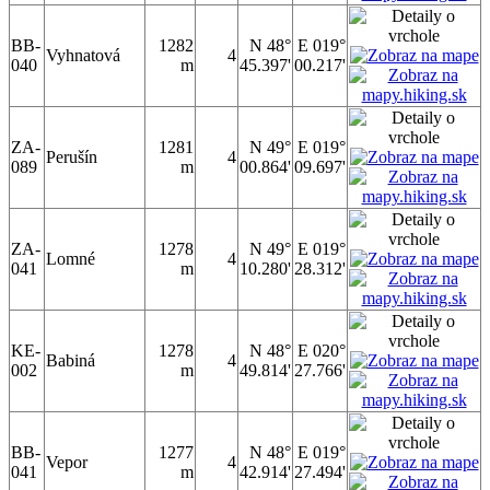
BB-
1282
N 48°
E 019°
Vyhnatová
4
040
m
45.397'
00.217'
ZA-
1281
N 49°
E 019°
Perušín
4
089
m
00.864'
09.697'
ZA-
1278
N 49°
E 019°
Lomné
4
041
m
10.280'
28.312'
KE-
1278
N 48°
E 020°
Babiná
4
002
m
49.814'
27.766'
BB-
1277
N 48°
E 019°
Vepor
4
041
m
42.914'
27.494'