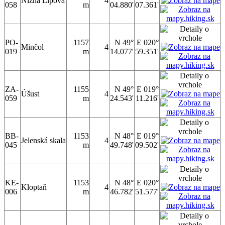
Nižná Lipová
4
058
m
04.880'
07.361'
PO-
1157
N 49°
E 020°
Minčol
4
019
m
14.077'
59.351'
ZA-
1155
N 49°
E 019°
Úšust
4
059
m
24.543'
11.216'
BB-
1153
N 48°
E 019°
Jelenská skala
4
045
m
49.748'
09.502'
KE-
1153
N 48°
E 020°
Kloptaň
4
006
m
46.782'
51.577'