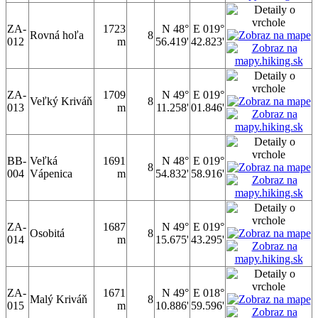
ZA-
1723
N 48°
E 019°
Rovná hoľa
8
012
m
56.419'
42.823'
ZA-
1709
N 49°
E 019°
Veľký Kriváň
8
013
m
11.258'
01.846'
BB-
Veľká
1691
N 48°
E 019°
8
004
Vápenica
m
54.832'
58.916'
ZA-
1687
N 49°
E 019°
Osobitá
8
014
m
15.675'
43.295'
ZA-
1671
N 49°
E 018°
Malý Kriváň
8
015
m
10.886'
59.596'