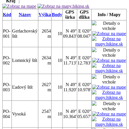
Kraj
GPS
GPS
Kód
Názov
Výška
Body
Info / Mapy
šírka
dĺžka
PO-
Gerlachovský
2654
N 49°
E 020°
10
001
štít
m
09.843'
08.047'
PO-
2634
N 49°
E 020°
Lomnický štít
10
002
m
11.713'
12.783'
PO-
2627
N 49°
E 020°
Ľadový štít
10
003
m
11.920'
10.978'
PO-
2547
N 49°
E 020°
Vysoká
10
004
m
10.364'
05.657'