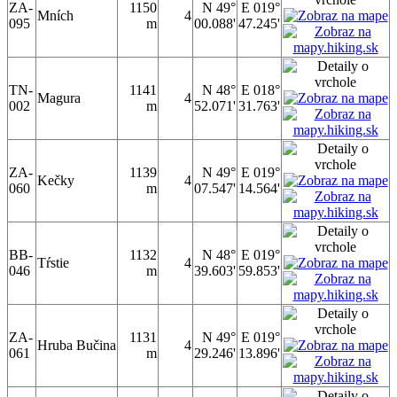
ZA-
1150
N 49°
E 019°
Mních
4
095
m
00.088'
47.245'
TN-
1141
N 48°
E 018°
Magura
4
002
m
52.071'
31.763'
ZA-
1139
N 49°
E 019°
Kečky
4
060
m
07.547'
14.564'
BB-
1132
N 48°
E 019°
Tŕstie
4
046
m
39.603'
59.853'
ZA-
1131
N 49°
E 019°
Hruba Bučina
4
061
m
29.246'
13.896'