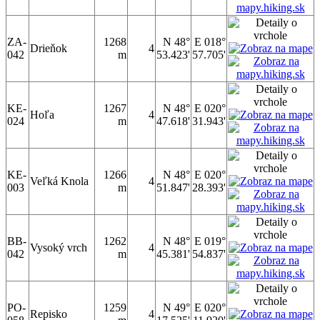
ZA-
1268
N 48°
E 018°
Drieňok
4
042
m
53.423'
57.705'
KE-
1267
N 48°
E 020°
Hoľa
4
024
m
47.618'
31.943'
KE-
1266
N 48°
E 020°
Veľká Knola
4
003
m
51.847'
28.393'
BB-
1262
N 48°
E 019°
Vysoký vrch
4
042
m
45.381'
54.837'
PO-
1259
N 49°
E 020°
Repisko
4