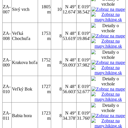
ZA-
1805
N 49°
E 019°
Sivý vrch
10
007
m
12.674'
38.542'
ZA-
Veľká
1753
N 48°
E 019°
8
008
Chochuľa
m
53.619'
19.864'
ZA-
1752
N 48°
E 019°
Krakova hoľa
8
009
m
59.093'
37.982'
ZA-
1727
N 48°
E 019°
Veľký Bok
8
010
m
56.603'
52.677'
ZA-
1723
N 49°
E 019°
Babia hora
8
011
m
34.378'
31.760'