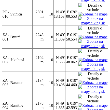
PO-
2301
N 49°
E 020°
Svinica
10
010
m
13.168'
00.553'
ZA-
2248
N 49°
E 019°
Bystrá
10
001
m
11.309'
50.554'
ZA-
2194
N 49°
E 019°
Jakubiná
10
002
m
11.588'
48.062'
ZA-
2184
N 49°
E 019°
Baranec
10
003
m
10.406'
44.460'
ZA-
2178
N 49°
E 019°
Baníkov
10
004
m
11.885'
42.593'