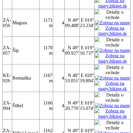
ZA-
1171
N 49°
E 019°
Magura
4
056
m
09.488'
23.234'
ZA-
1170
N 49°
E 019°
Šip
4
057
m
09.927'
10.737'
KE-
1167
N 48°
E 020°
Remiaška
4
026
m
53.051'
19.894'
ZA-
1166
N 49°
E 019°
Štibel
4
094
m
20.776'
15.074'
ZA-
1162
N 49°
E 019°