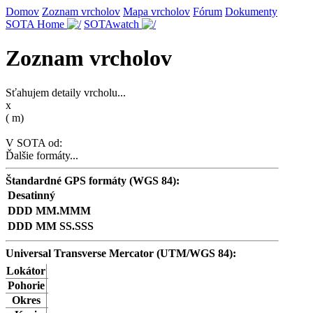
Domov
Zoznam vrcholov
Mapa vrcholov
Fórum
Dokumenty
SOTA Home
SOTAwatch
Zoznam vrcholov
Sťahujem detaily vrcholu...
x
(
m)
V SOTA od:
Ďalšie formáty...
Štandardné GPS formáty (WGS 84):
Desatinný
DDD MM.MMM
DDD MM SS.SSS
Universal Transverse Mercator (UTM/WGS 84):
Lokátor
Pohorie
Okres