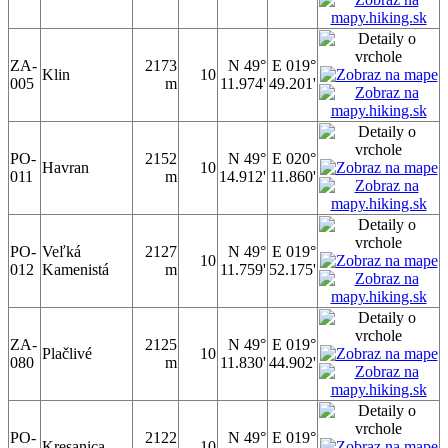
ZA-
2173
N 49°
E 019°
Klin
10
005
m
11.974'
49.201'
PO-
2152
N 49°
E 020°
Havran
10
011
m
14.912'
11.860'
PO-
Veľká
2127
N 49°
E 019°
10
012
Kamenistá
m
11.759'
52.175'
ZA-
2125
N 49°
E 019°
Plačlivé
10
080
m
11.830'
44.902'
PO-
2122
N 49°
E 019°
Kresanica
10