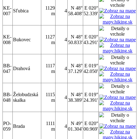
KE-
1129
N 48°
E 020°
Sľubica
4
007
m
58.408'
52.339'
KE-
1127
N 48°
E 020°
Bukovec
4
008
m
50.833'
43.291'
BB-
1117
N 48°
E 019°
Drahová
4
047
m
37.129'
42.050'
BB-
Želobudzská
1115
N 48°
E 019°
4
048
skalka
m
38.389'
24.391'
PO-
1111
N 49°
E 020°
Brada
4
059
m
01.304'
00.969'