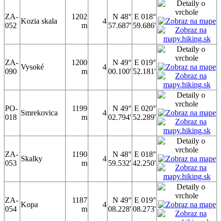
ZA-
1202
N 48°
E 018°
Kozia skala
4
052
m
57.687'
59.686'
ZA-
1200
N 49°
E 019°
Vysoké
4
090
m
00.100'
52.181'
PO-
1199
N 49°
E 020°
Smrekovica
4
018
m
02.794'
52.289'
ZA-
1190
N 48°
E 018°
Skalky
4
053
m
59.532'
42.250'
ZA-
1187
N 49°
E 019°
Kopa
4
054
m
08.228'
08.273'