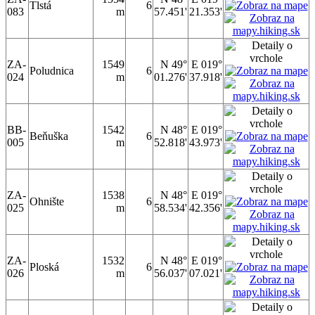
Tlstá
6
083
m
57.451'
21.353'
ZA-
1549
N 49°
E 019°
Poludnica
6
024
m
01.276'
37.918'
BB-
1542
N 48°
E 019°
Beňuška
6
005
m
52.818'
43.973'
ZA-
1538
N 48°
E 019°
Ohnište
6
025
m
58.534'
42.356'
ZA-
1532
N 48°
E 019°
Ploská
6
026
m
56.037'
07.021'