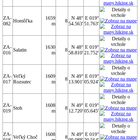
ZA-
1659
N 48°
E 019°
Homôľka
8
082
m
54.563'
51.763'
ZA-
1630
N 48°
E 019°
Salatin
8
016
m
58.810'
21.752'
ZA-
Veľký
1609
N 49°
E 019°
8
017
Rozsutec
m
13.901'
05.924'
ZA-
1608
N 49°
E 019°
Stoh
8
019
m
12.720'
05.645'
ZA-
1608
N 49°
E 019°
Veľký Choč
8
018
m
09.088'
20.564'