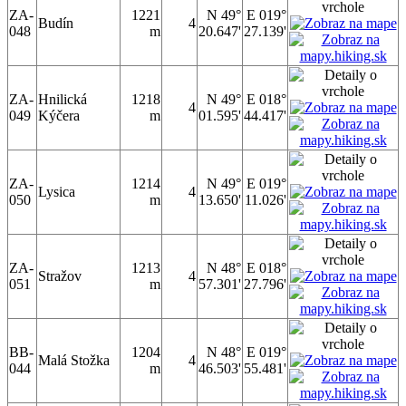
ZA-
1221
N 49°
E 019°
Budín
4
048
m
20.647'
27.139'
ZA-
Hnilická
1218
N 49°
E 018°
4
049
Kýčera
m
01.595'
44.417'
ZA-
1214
N 49°
E 019°
Lysica
4
050
m
13.650'
11.026'
ZA-
1213
N 48°
E 018°
Stražov
4
051
m
57.301'
27.796'
BB-
1204
N 48°
E 019°
Malá Stožka
4
044
m
46.503'
55.481'