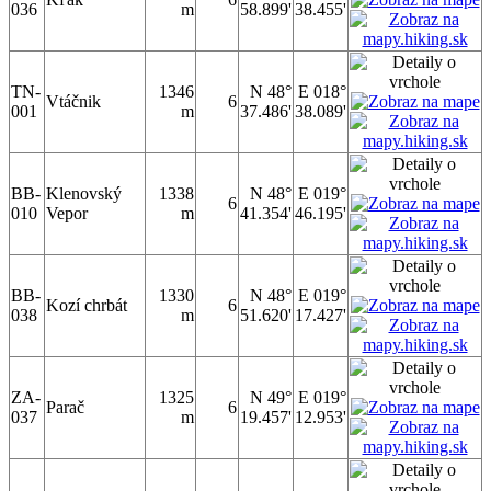
036
m
58.899'
38.455'
TN-
1346
N 48°
E 018°
Vtáčnik
6
001
m
37.486'
38.089'
BB-
Klenovský
1338
N 48°
E 019°
6
010
Vepor
m
41.354'
46.195'
BB-
1330
N 48°
E 019°
Kozí chrbát
6
038
m
51.620'
17.427'
ZA-
1325
N 49°
E 019°
Parač
6
037
m
19.457'
12.953'