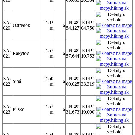
ZA-
1592
N 48°
E 019°
Ostredok
6
020
m
54.127'
04.750'
ZA-
1567
N 48°
E 019°
Rakytov
6
021
m
57.644'
10.753'
ZA-
1560
N 49°
E 019°
Siná
6
022
m
00.025'
33.319'
ZA-
1557
N 49°
E 019°
Pilsko
6
023
m
31.673'
19.000'
ZA-
1554
N 48°
E 019°