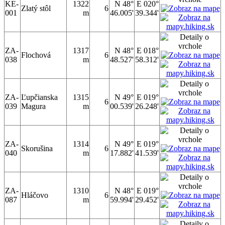
KE-
1322
N 48°
E 020°
Zlatý stôl
6
001
m
46.005'
39.344'
ZA-
1317
N 48°
E 018°
Flochová
6
038
m
48.527'
58.312'
ZA-
Ľupčianska
1315
N 49°
E 019°
6
039
Magura
m
00.539'
26.248'
ZA-
1314
N 49°
E 019°
Skorušina
6
040
m
17.882'
41.539'
ZA-
1310
N 48°
E 019°
Hláčovo
6
087
m
59.994'
29.452'