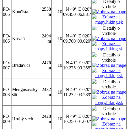
PO-
2538
N 49°
E 020°
Končistá
10
005
m
09.450'
06.831'
PO-
2494
N 49°
E 020°
Kriváň
10
006
m
09.780'
00.020'
PO-
2476
N 49°
E 020°
Bradavica
10
007
m
10.275'
09.355'
PO-
Mengusovský
2432
N 49°
E 020°
10
008
štít
m
11.232'
03.589'
PO-
2428
N 49°
E 020°
Hrubý vrch
10
009
m
10.250'
01.607'