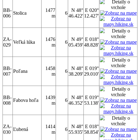
BB-
1477
N 48°
E 020°
Stolica
6
006
m
46.422'
12.427'
ZA-
1476
N 49°
E 018°
Veľká lúka
6
029
m
05.459'
48.828'
BB-
1458
N 48°
E 019°
Poľana
6
007
m
38.209'
29.010'
BB-
1439
N 48°
E 019°
Fabova hoľa
6
008
m
46.352'
53.138'
ZA-
1414
N 48°
E 018°
Ľubená
6
030
m
55.935'
58.854'