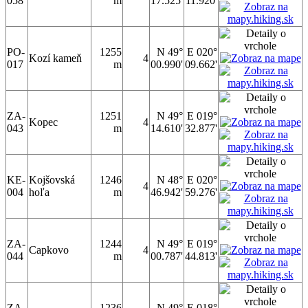
058
m
17.525'
11.920'
PO-
1255
N 49°
E 020°
Kozí kameň
4
017
m
00.990'
09.662'
ZA-
1251
N 49°
E 019°
Kopec
4
043
m
14.610'
32.877'
KE-
Kojšovská
1246
N 48°
E 020°
4
004
hoľa
m
46.942'
59.276'
ZA-
1244
N 49°
E 019°
Capkovo
4
044
m
00.787'
44.813'
ZA-
1236
N 49°
E 018°