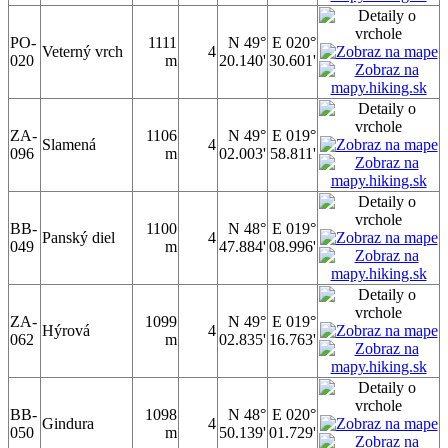
PO-
1111
N 49°
E 020°
Veterný vrch
4
020
m
20.140'
30.601'
ZA-
1106
N 49°
E 019°
Slamená
4
096
m
02.003'
58.811'
BB-
1100
N 48°
E 019°
Panský diel
4
049
m
47.884'
08.996'
ZA-
1099
N 49°
E 019°
Hýrová
4
062
m
02.835'
16.763'
BB-
1098
N 48°
E 020°
Gindura
4
050
m
50.139'
01.729'