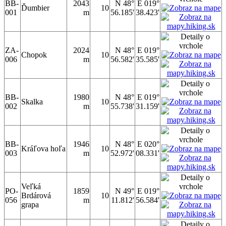
BB-
2043
N 48°
E 019°
Ďumbier
10
001
m
56.185'
38.423'
ZA-
2024
N 48°
E 019°
Chopok
10
006
m
56.582'
35.585'
BB-
1980
N 48°
E 019°
Skalka
10
002
m
55.738'
31.159'
BB-
1946
N 48°
E 020°
Kráľova hoľa
10
003
m
52.972'
08.331'
Veľká
PO-
1859
N 49°
E 019°
Brdárová
10
056
m
11.812'
56.584'
grapa