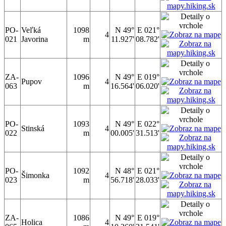
PO-
Veľká
1098
N 49°
E 021°
4
021
Javorina
m
11.927'
08.782'
ZA-
1096
N 49°
E 019°
Pupov
4
063
m
16.564'
06.020'
PO-
1093
N 49°
E 022°
Stinská
4
022
m
00.005'
31.513'
PO-
1092
N 48°
E 021°
Šimonka
4
023
m
56.718'
28.033'
ZA-
1086
N 49°
E 019°
Holica
4