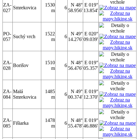
ZA-
1530
N 48°
E 019°
Smrekovica
6
027
m
58.956'
13.854'
PO-
1522
N 49°
E 020°
Suchý vrch
6
057
m
14.276'
09.039'
ZA-
1510
N 48°
E 019°
Borišov
6
028
m
56.476'
05.357'
ZA-
Malá
1485
N 49°
E 019°
6
084
Smrekovica
m
00.374'
12.370'
ZA-
1478
N 48°
E 019°
Fišiarka
6
085
m
55.478'
46.886'