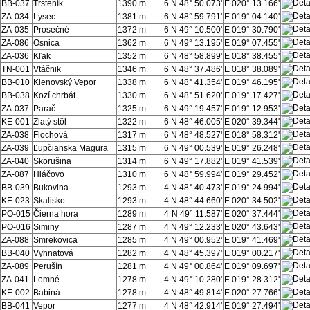
BB-037
Trsteník
1390 m
6
N 48° 50.073'
E 020° 13.166'
ZA-034
Lysec
1381 m
6
N 48° 59.791'
E 019° 04.140'
ZA-035
Prosečné
1372 m
6
N 49° 10.500'
E 019° 30.790'
ZA-086
Osnica
1362 m
6
N 49° 13.195'
E 019° 07.455'
ZA-036
Kľak
1352 m
6
N 48° 58.899'
E 018° 38.455'
TN-001
Vtáčnik
1346 m
6
N 48° 37.486'
E 018° 38.089'
BB-010
Klenovský Vepor
1338 m
6
N 48° 41.354'
E 019° 46.195'
BB-038
Kozí chrbát
1330 m
6
N 48° 51.620'
E 019° 17.427'
ZA-037
Parač
1325 m
6
N 49° 19.457'
E 019° 12.953'
KE-001
Zlatý stôl
1322 m
6
N 48° 46.005'
E 020° 39.344'
ZA-038
Flochová
1317 m
6
N 48° 48.527'
E 018° 58.312'
ZA-039
Ľupčianska Magura
1315 m
6
N 49° 00.539'
E 019° 26.248'
ZA-040
Skorušina
1314 m
6
N 49° 17.882'
E 019° 41.539'
ZA-087
Hláčovo
1310 m
6
N 48° 59.994'
E 019° 29.452'
BB-039
Bukovina
1293 m
4
N 48° 40.473'
E 019° 24.994'
KE-023
Skalisko
1293 m
4
N 48° 44.660'
E 020° 34.502'
PO-015
Čierna hora
1289 m
4
N 49° 11.587'
E 020° 37.444'
PO-016
Siminy
1287 m
4
N 49° 12.233'
E 020° 43.643'
ZA-088
Smrekovica
1285 m
4
N 49° 00.952'
E 019° 41.469'
BB-040
Vyhnatová
1282 m
4
N 48° 45.397'
E 019° 00.217'
ZA-089
Perušín
1281 m
4
N 49° 00.864'
E 019° 09.697'
ZA-041
Lomné
1278 m
4
N 49° 10.280'
E 019° 28.312'
KE-002
Babiná
1278 m
4
N 48° 49.814'
E 020° 27.766'
BB-041
Vepor
1277 m
4
N 48° 42.914'
E 019° 27.494'