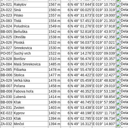
ZA-021
Rakytov
1567 m
6
N 48° 57.644'
E 019° 10.753'
ZA-022
Siná
1560 m
6
N 49° 00.025'
E 019° 33.319'
ZA-023
Pilsko
1557 m
6
N 49° 31.673'
E 019° 19.000'
ZA-083
Tlstá
1554 m
6
N 48° 57.451'
E 019° 21.353'
ZA-024
Poludnica
1549 m
6
N 49° 01.276'
E 019° 37.918'
BB-005
Beňuška
1542 m
6
N 48° 52.818'
E 019° 43.973'
ZA-025
Ohnište
1538 m
6
N 48° 58.534'
E 019° 42.356'
ZA-026
Ploská
1532 m
6
N 48° 56.037'
E 019° 07.021'
ZA-027
Smrekovica
1530 m
6
N 48° 58.956'
E 019° 13.854'
PO-057
Suchý vrch
1522 m
6
N 49° 14.276'
E 020° 09.039'
ZA-028
Borišov
1510 m
6
N 48° 56.476'
E 019° 05.357'
ZA-084
Malá Smrekovica
1485 m
6
N 49° 00.374'
E 019° 12.370'
ZA-085
Fišiarka
1478 m
6
N 48° 55.478'
E 019° 46.886'
BB-006
Stolica
1477 m
6
N 48° 46.422'
E 020° 12.427'
ZA-029
Veľká lúka
1476 m
6
N 49° 05.459'
E 018° 48.828'
BB-007
Poľana
1458 m
6
N 48° 38.209'
E 019° 29.010'
BB-008
Fabova hoľa
1439 m
6
N 48° 46.352'
E 019° 53.138'
ZA-030
Ľubená
1414 m
6
N 48° 55.935'
E 018° 58.854'
BB-009
Kľak
1409 m
6
N 48° 46.745'
E 019° 57.956'
ZA-031
Zvolen
1403 m
6
N 48° 53.438'
E 019° 13.399'
KE-022
Kyprov
1402 m
6
N 48° 48.198'
E 020° 11.716'
ZA-033
Kľak
1394 m
6
N 49° 02.795'
E 019° 06.734'
ZA-032
Minčol
1394 m
6
N 49° 16.312'
E 019° 14.807'