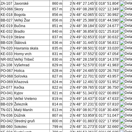
ZA-107
Javorské
860 m
2
N 49° 27.145'
E 018° 51.804'
PO-066
Skory
857 m
2
N 49° 08.266'
E 022° 12.349'
KE-018
Bogota
856 m
2
N 48° 42.065'
E 021° 30.992'
BB-027
Veľký Žiar
856 m
2
N 48° 25.388'
E 018° 44.590'
KE-019
Bučina
851 m
2
N 48° 39.184'
E 020° 24.677'
KE-032
Bradlo
840 m
2
N 48° 36.856'
E 021° 25.816'
TN-019
Stráne
837 m
2
N 49° 02.653'
E 018° 30.632'
BB-028
Štálová
836 m
2
N 48° 31.445'
E 018° 56.831'
TN-020
Havrania skala
835 m
2
N 49° 08.501'
E 018° 33.020'
KE-033
Horny vrch
831 m
2
N 48° 37.552'
E 020° 47.054'
NR-002
Veľký Tribeč
830 m
2
N 48° 28.158'
E 018° 14.378'
ZA-108
Vyšehrad
829 m
2
N 48° 52.570'
E 018° 41.983'
PO-067
Holica
828 m
2
N 49° 24.485'
E 020° 26.793'
PO-068
Soľovka
827 m
2
N 49° 22.701'
E 020° 43.957'
PO-069
Kňazová
824 m
2
N 49° 12.491'
E 020° 51.952'
ZA-077
Kečka
822 m
2
N 49° 09.765'
E 018° 36.750'
PO-041
Kyjov
821 m
2
N 48° 51.343'
E 022° 00.893'
ZA-109
Veľké Vreteno
819 m
2
N 49° 16.437'
E 018° 47.633'
BB-029
Železník
814 m
2
N 48° 37.231'
E 020° 07.810'
TN-021
Malý Manín
813 m
2
N 49° 08.917'
E 018° 30.406'
TN-036
Dúžnik
807 m
2
N 48° 53.959'
E 017° 51.047'
PO-042
Stredný gruň
800 m
2
N 49° 01.883'
E 022° 17.956'
BB-060
Sokolec
799 m
2
N 48° 31.273'
E 018° 32.660'