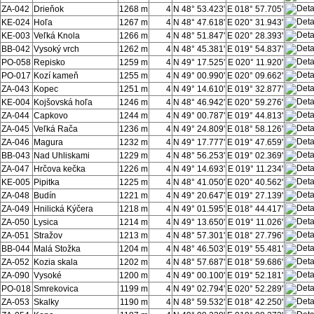
ZA-042
Drieňok
1268 m
4
N 48° 53.423'
E 018° 57.705'
KE-024
Hoľa
1267 m
4
N 48° 47.618'
E 020° 31.943'
KE-003
Veľká Knola
1266 m
4
N 48° 51.847'
E 020° 28.393'
BB-042
Vysoký vrch
1262 m
4
N 48° 45.381'
E 019° 54.837'
PO-058
Repisko
1259 m
4
N 49° 17.525'
E 020° 11.920'
PO-017
Kozí kameň
1255 m
4
N 49° 00.990'
E 020° 09.662'
ZA-043
Kopec
1251 m
4
N 49° 14.610'
E 019° 32.877'
KE-004
Kojšovská hoľa
1246 m
4
N 48° 46.942'
E 020° 59.276'
ZA-044
Capkovo
1244 m
4
N 49° 00.787'
E 019° 44.813'
ZA-045
Veľká Rača
1236 m
4
N 49° 24.809'
E 018° 58.126'
ZA-046
Magura
1232 m
4
N 49° 17.777'
E 019° 47.659'
BB-043
Nad Uhliskami
1229 m
4
N 48° 56.253'
E 019° 02.369'
ZA-047
Hrčova kečka
1226 m
4
N 49° 14.693'
E 019° 11.234'
KE-005
Pipitka
1225 m
4
N 48° 41.050'
E 020° 40.562'
ZA-048
Budín
1221 m
4
N 49° 20.647'
E 019° 27.139'
ZA-049
Hnilická Kýčera
1218 m
4
N 49° 01.595'
E 018° 44.417'
ZA-050
Lysica
1214 m
4
N 49° 13.650'
E 019° 11.026'
ZA-051
Stražov
1213 m
4
N 48° 57.301'
E 018° 27.796'
BB-044
Malá Stožka
1204 m
4
N 48° 46.503'
E 019° 55.481'
ZA-052
Kozia skala
1202 m
4
N 48° 57.687'
E 018° 59.686'
ZA-090
Vysoké
1200 m
4
N 49° 00.100'
E 019° 52.181'
PO-018
Smrekovica
1199 m
4
N 49° 02.794'
E 020° 52.289'
ZA-053
Skalky
1190 m
4
N 48° 59.532'
E 018° 42.250'