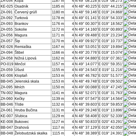
ZA-054
Kopa
1187 m
4
N 49° 08.228'
E 019° 08.273'
KE-025
Osadník
1185 m
4
N 48° 40.225'
E 020° 44.215'
ZA-091
Červený grúň
1180 m
4
N 48° 59.146'
E 019° 24.868'
ZA-092
Turková
1178 m
4
N 49° 01.141'
E 019° 54.333'
ZA-093
Brankov
1176 m
4
N 49° 00.307'
E 019° 18.562'
ZA-055
Sokolie
1172 m
4
N 49° 14.160'
E 019° 00.893'
ZA-056
Magura
1171 m
4
N 49° 09.488'
E 019° 23.234'
ZA-057
Šip
1170 m
4
N 49° 09.927'
E 019° 10.737'
KE-026
Remiaška
1167 m
4
N 48° 53.051'
E 020° 19.894'
ZA-094
Štibel
1166 m
4
N 49° 20.776'
E 019° 15.074'
ZA-058
Nižná Lipová
1162 m
4
N 49° 04.880'
E 019° 07.361'
PO-019
Minčol
1157 m
4
N 49° 14.077'
E 020° 59.351'
ZA-059
Úšust
1155 m
4
N 49° 24.543'
E 019° 11.216'
KE-006
Kloptaň
1153 m
4
N 48° 46.782'
E 020° 51.577'
BB-045
Jelenská skala
1153 m
4
N 48° 49.748'
E 019° 09.502'
ZA-095
Mních
1150 m
4
N 49° 00.088'
E 019° 47.245'
TN-002
Magura
1141 m
4
N 48° 52.071'
E 018° 31.763'
ZA-060
Kečky
1139 m
4
N 49° 07.547'
E 019° 14.564'
BB-046
Tŕstie
1132 m
4
N 48° 39.603'
E 019° 59.853'
ZA-061
Hruba Bučina
1131 m
4
N 49° 29.246'
E 019° 13.896'
KE-007
Sľubica
1129 m
4
N 48° 58.408'
E 020° 52.339'
KE-008
Bukovec
1127 m
4
N 48° 50.833'
E 020° 43.291'
BB-047
Drahová
1117 m
4
N 48° 37.129'
E 019° 42.050'
BB-048
Želobudzská skalka
1115 m
4
N 48° 38.389'
E 019° 24.391'