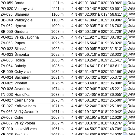
PO-059
Brada
1111 m
4
N 49° 01.304'
E 020° 00.969'
PO-020
Veterný vrch
1111 m
4
N 49° 20.140'
E 020° 30.601'
ZA-096
Slamená
1106 m
4
N 49° 02.003'
E 019° 58.811'
BB-049
Panský diel
1100 m
4
N 48° 47.884'
E 019° 08.996'
ZA-062
Hýrová
1099 m
4
N 49° 02.835'
E 019° 16.763'
BB-050
Gindura
1098 m
4
N 48° 50.139'
E 020° 01.729'
PO-021
Veľká Javorina
1098 m
4
N 49° 11.927'
E 021° 08.782'
ZA-063
Pupov
1096 m
4
N 49° 16.564'
E 019° 06.020'
PO-022
Stinská
1093 m
4
N 49° 00.005'
E 022° 31.513'
PO-023
Šimonka
1092 m
4
N 48° 56.718'
E 021° 28.033'
ZA-065
Holica
1086 m
4
N 49° 10.260'
E 019° 21.541'
ZA-064
Boboty
1086 m
4
N 49° 14.641'
E 019° 03.611'
KE-009
Ostrý vrch
1082 m
4
N 48° 51.457'
E 020° 52.166'
PO-024
Bachureň
1081 m
4
N 49° 05.432'
E 020° 55.372'
PO-025
Vihorlat
1076 m
4
N 48° 53.483'
E 022° 06.808'
PO-026
Javorinka
1074 m
4
N 49° 07.948'
E 020° 45.221'
TN-003
Homôľka
1073 m
4
N 48° 57.405'
E 018° 36.055'
PO-027
Čierna hora
1073 m
4
N 48° 58.182'
E 021° 25.500'
KE-027
Kráľova hora
1071 m
4
N 48° 52.240'
E 020° 25.189'
ZA-066
Veľký Javornik
1071 m
4
N 49° 19.132'
E 018° 22.042'
ZA-068
Ostré
1067 m
4
N 49° 08.195'
E 019° 12.629'
ZA-067
Veľký Polom
1067 m
4
N 49° 30.379'
E 018° 40.276'
KE-010
Lastovičí vrch
1061 m
4
N 48° 44.502'
E 020° 48.709'
KE-028
Bykárka
1057 m
4
N 48° 54.800'
E 020° 24.025'