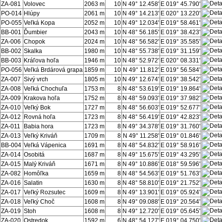
ZA-081
Volovec
2063 m
10
N 49° 12.458'
E 019° 45.790'
PO-014
Hlúpy
2061 m
10
N 49° 14.213'
E 020° 13.220'
PO-055
Veľká Kopa
2052 m
10
N 49° 12.034'
E 019° 58.461'
BB-001
Ďumbier
2043 m
10
N 48° 56.185'
E 019° 38.423'
ZA-006
Chopok
2024 m
10
N 48° 56.582'
E 019° 35.585'
BB-002
Skalka
1980 m
10
N 48° 55.738'
E 019° 31.159'
BB-003
Kráľova hoľa
1946 m
10
N 48° 52.972'
E 020° 08.331'
PO-056
Veľká Brdárová grapa
1859 m
10
N 49° 11.812'
E 019° 56.584'
ZA-007
Sivý vrch
1805 m
10
N 49° 12.674'
E 019° 38.542'
ZA-008
Veľká Chochuľa
1753 m
8
N 48° 53.619'
E 019° 19.864'
ZA-009
Krakova hoľa
1752 m
8
N 48° 59.093'
E 019° 37.982'
ZA-010
Veľký Bok
1727 m
8
N 48° 56.603'
E 019° 52.677'
ZA-012
Rovná hoľa
1723 m
8
N 48° 56.419'
E 019° 42.823'
ZA-011
Babia hora
1723 m
8
N 49° 34.378'
E 019° 31.760'
ZA-013
Veľký Kriváň
1709 m
8
N 49° 11.258'
E 019° 01.846'
BB-004
Veľká Vápenica
1691 m
8
N 48° 54.832'
E 019° 58.916'
ZA-014
Osobitá
1687 m
8
N 49° 15.675'
E 019° 43.295'
ZA-015
Malý Kriváň
1671 m
8
N 49° 10.886'
E 018° 59.596'
ZA-082
Homôľka
1659 m
8
N 48° 54.563'
E 019° 51.763'
ZA-016
Salatin
1630 m
8
N 48° 58.810'
E 019° 21.752'
ZA-017
Veľký Rozsutec
1609 m
8
N 49° 13.901'
E 019° 05.924'
ZA-018
Veľký Choč
1608 m
8
N 49° 09.088'
E 019° 20.564'
ZA-019
Stoh
1608 m
8
N 49° 12.720'
E 019° 05.645'
ZA-020
Ostredok
1592 m
6
N 48° 54.127'
E 019° 04.750'