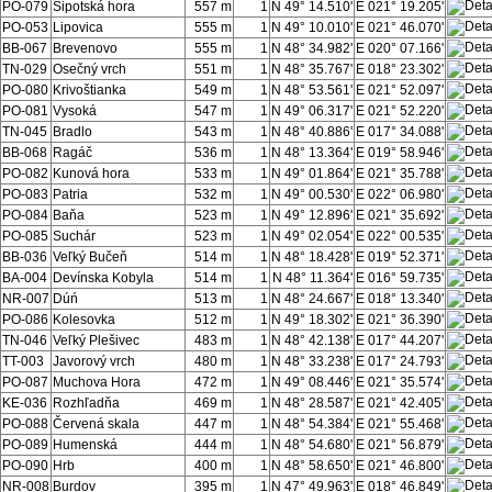
PO-079
Šipotská hora
557 m
1
N 49° 14.510'
E 021° 19.205'
PO-053
Lipovica
555 m
1
N 49° 10.010'
E 021° 46.070'
BB-067
Brevenovo
555 m
1
N 48° 34.982'
E 020° 07.166'
TN-029
Osečný vrch
551 m
1
N 48° 35.767'
E 018° 23.302'
PO-080
Krivoštianka
549 m
1
N 48° 53.561'
E 021° 52.097'
PO-081
Vysoká
547 m
1
N 49° 06.317'
E 021° 52.220'
TN-045
Bradlo
543 m
1
N 48° 40.886'
E 017° 34.088'
BB-068
Ragáč
536 m
1
N 48° 13.364'
E 019° 58.946'
PO-082
Kunová hora
533 m
1
N 49° 01.864'
E 021° 35.788'
PO-083
Patria
532 m
1
N 49° 00.530'
E 022° 06.980'
PO-084
Baňa
523 m
1
N 49° 12.896'
E 021° 35.692'
PO-085
Suchár
523 m
1
N 49° 02.054'
E 022° 00.535'
BB-036
Veľký Bučeň
514 m
1
N 48° 18.428'
E 019° 52.371'
BA-004
Devínska Kobyla
514 m
1
N 48° 11.364'
E 016° 59.735'
NR-007
Dúń
513 m
1
N 48° 24.667'
E 018° 13.340'
PO-086
Kolesovka
512 m
1
N 49° 18.302'
E 021° 36.390'
TN-046
Veľký Plešivec
483 m
1
N 48° 42.138'
E 017° 44.207'
TT-003
Javorový vrch
480 m
1
N 48° 33.238'
E 017° 24.793'
PO-087
Muchova Hora
472 m
1
N 49° 08.446'
E 021° 35.574'
KE-036
Rozhľadňa
469 m
1
N 48° 28.587'
E 021° 42.405'
PO-088
Červená skala
447 m
1
N 48° 54.384'
E 021° 55.468'
PO-089
Humenská
444 m
1
N 48° 54.680'
E 021° 56.879'
PO-090
Hrb
400 m
1
N 48° 58.650'
E 021° 46.800'
NR-008
Burdov
395 m
1
N 47° 49.963'
E 018° 46.849'