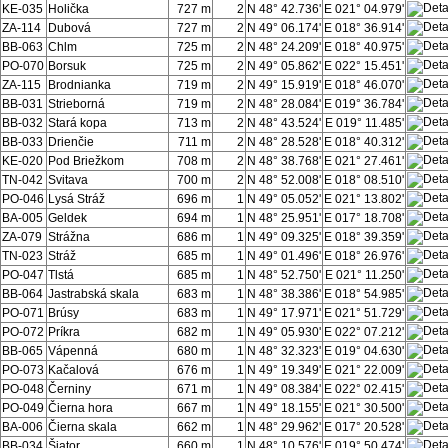
KE-035
Holička
727 m
2
N 48° 42.736'
E 021° 04.979'
ZA-114
Dubová
727 m
2
N 49° 06.174'
E 018° 36.914'
BB-063
Chlm
725 m
2
N 48° 24.209'
E 018° 40.975'
PO-070
Borsuk
725 m
2
N 49° 05.862'
E 022° 15.451'
ZA-115
Brodnianka
719 m
2
N 49° 15.919'
E 018° 46.070'
BB-031
Strieborná
719 m
2
N 48° 28.084'
E 019° 36.784'
BB-032
Stará kopa
713 m
2
N 48° 43.524'
E 019° 11.485'
BB-033
Drienčie
711 m
2
N 48° 28.528'
E 018° 40.312'
KE-020
Pod Briežkom
708 m
2
N 48° 38.768'
E 021° 27.461'
TN-042
Svitava
700 m
2
N 48° 52.008'
E 018° 08.510'
PO-046
Lysá Stráž
696 m
1
N 49° 05.052'
E 021° 13.802'
BA-005
Geldek
694 m
1
N 48° 25.951'
E 017° 18.708'
ZA-079
Strážna
686 m
1
N 49° 09.325'
E 018° 39.359'
TN-023
Stráž
685 m
1
N 49° 01.496'
E 018° 26.976'
PO-047
Tlstá
685 m
1
N 48° 52.750'
E 021° 11.250'
BB-064
Jastrabská skala
683 m
1
N 48° 38.386'
E 018° 54.985'
PO-071
Brúsy
683 m
1
N 49° 17.971'
E 021° 51.729'
PO-072
Príkra
682 m
1
N 49° 05.930'
E 022° 07.212'
BB-065
Vápenná
680 m
1
N 48° 32.323'
E 019° 04.630'
PO-073
Kačalová
676 m
1
N 49° 19.349'
E 021° 22.009'
PO-048
Černiny
671 m
1
N 49° 08.384'
E 022° 02.415'
PO-049
Čierna hora
667 m
1
N 49° 18.155'
E 021° 30.500'
BA-006
Čierna skala
662 m
1
N 48° 29.962'
E 017° 20.528'
BB-034
Šiator
660 m
1
N 48° 10.576'
E 019° 50.474'