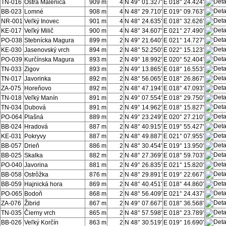
TN-016
Ostrá Malenica
909 m
4
N 49° 01.327'
E 018° 24.424'
BB-023
Lomné
908 m
4
N 48° 29.710'
E 019° 09.763'
NR-001
Veľký Inovec
901 m
4
N 48° 24.635'
E 018° 32.626'
KE-017
Veľký Milič
900 m
4
N 48° 34.607'
E 021° 27.490'
PO-038
Stebnícka Magura
899 m
2
N 49° 21.640'
E 021° 14.727'
KE-030
Jasenovský vrch
894 m
2
N 48° 52.250'
E 022° 15.123'
PO-039
Kurčínska Magura
893 m
2
N 49° 18.992'
E 020° 52.404'
TN-033
Zigov
893 m
2
N 49° 13.865'
E 018° 16.553'
TN-017
Javorinka
892 m
2
N 48° 56.065'
E 018° 26.867'
ZA-075
Horeňovo
892 m
2
N 48° 47.194'
E 018° 47.093'
TN-018
Veľký Manín
891 m
2
N 49° 07.554'
E 018° 29.750'
TN-034
Dubová
891 m
2
N 49° 14.962'
E 018° 15.827'
PO-064
Plašná
889 m
2
N 49° 23.249'
E 020° 27.210'
BB-024
Hradová
887 m
2
N 48° 40.915'
E 019° 55.427'
KE-031
Pokryvy
887 m
2
N 48° 49.887'
E 021° 07.955'
BB-057
Drieň
886 m
2
N 48° 30.454'
E 019° 13.950'
BB-025
Skalka
882 m
2
N 48° 27.369'
E 018° 59.703'
PO-040
Javorina
881 m
2
N 49° 26.835'
E 021° 15.820'
BB-058
Ostrôžka
876 m
2
N 48° 29.891'
E 019° 22.667'
BB-059
Hajnická hora
869 m
2
N 48° 40.451'
E 018° 44.860'
PO-065
Bodoň
868 m
2
N 48° 56.409'
E 021° 24.437'
ZA-076
Žibrid
867 m
2
N 49° 07.667'
E 018° 36.568'
TN-035
Čierny vrch
865 m
2
N 48° 57.598'
E 018° 23.789'
BB-026
Veľký Korčín
863 m
2
N 48° 30.519'
E 019° 16.690'