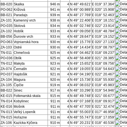
BB-020
Skalka
946 m
4
N 48° 49.621'
E 019° 37.364'
PO-062
Krížová
941 m
4
N 49° 00.989'
E 020° 15.908'
BB-021
Paradajs
939 m
4
N 48° 27.769'
E 018° 52.463'
ZA-101
Kamenný vrch
938 m
4
N 49° 22.406'
E 019° 18.151'
PO-035
Stolová
934 m
4
N 49° 02.746'
E 022° 23.914'
ZA-102
Hoblík
933 m
4
N 49° 09.056'
E 018° 48.784'
BB-056
Ďurovie vrch
933 m
4
N 48° 28.647'
E 019° 19.152'
PO-063
Vojnianská hora
930 m
4
N 49° 15.776'
E 020° 27.133'
ZA-103
Ostré
930 m
4
N 49° 14.434'
E 019° 08.797'
TN-011
Chmeľová
925 m
4
N 49° 04.462'
E 018° 09.237'
PO-036
Oblík
925 m
4
N 48° 58.408'
E 021° 28.385'
TN-012
Makyta
923 m
4
N 49° 15.652'
E 018° 09.756'
ZA-074
Černatín
922 m
4
N 49° 19.055'
E 018° 54.643'
PO-037
Hajdošik
921 m
4
N 49° 04.190'
E 022° 20.467'
ZA-104
Magura
920 m
4
N 49° 15.736'
E 018° 55.930'
ZA-105
Čipčie
919 m
4
N 49° 08.032'
E 018° 45.983'
BB-022
Sinec
917 m
4
N 48° 33.296'
E 019° 54.946'
KE-015
Folkmarská skala
915 m
4
N 48° 49.748'
E 021° 00.677'
TN-014
Kobylinec
911 m
4
N 49° 07.168'
E 018° 09.917'
KE-016
Mošnik
911 m
4
N 48° 47.705'
E 021° 32.474'
TN-013
Veľký Lopeník
911 m
4
N 48° 55.003'
E 017° 46.958'
TN-015
Hoľazne
911 m
4
N 48° 55.747'
E 018° 17.059'
ZA-106
Kazícka Kýčera
910 m
4
N 49° 20.231'
E 018° 40.536'