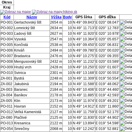
Okres
Kraj
Kód
Názov
Výška
Body
GPS šírka
GPS dĺžka
PO-001
Gerlachovský štít
2654 m
10
N 49° 09.843'
E 020° 08.047'
PO-002
Lomnický štít
2634 m
10
N 49° 11.713'
E 020° 12.783'
PO-003
Ľadový štít
2627 m
10
N 49° 11.920'
E 020° 10.978'
PO-004
Vysoká
2547 m
10
N 49° 10.364'
E 020° 05.657'
PO-005
Končistá
2538 m
10
N 49° 09.450'
E 020° 06.831'
PO-006
Kriváň
2494 m
10
N 49° 09.780'
E 020° 00.020'
PO-007
Bradavica
2476 m
10
N 49° 10.275'
E 020° 09.355'
PO-008
Mengusovský štít
2432 m
10
N 49° 11.232'
E 020° 03.589'
PO-009
Hrubý vrch
2428 m
10
N 49° 10.250'
E 020° 01.607'
PO-010
Svinica
2301 m
10
N 49° 13.168'
E 020° 00.553'
ZA-001
Bystrá
2248 m
10
N 49° 11.309'
E 019° 50.554'
ZA-002
Jakubiná
2194 m
10
N 49° 11.588'
E 019° 48.062'
ZA-003
Baranec
2184 m
10
N 49° 10.406'
E 019° 44.460'
ZA-004
Baníkov
2178 m
10
N 49° 11.885'
E 019° 42.593'
ZA-005
Klin
2173 m
10
N 49° 11.974'
E 019° 49.201'
PO-011
Havran
2152 m
10
N 49° 14.912'
E 020° 11.860'
PO-012
Veľká Kamenistá
2127 m
10
N 49° 11.759'
E 019° 52.175'
ZA-080
Plačlivé
2125 m
10
N 49° 11.830'
E 019° 44.902'
PO-013
Kresanica
2122 m
10
N 49° 13.894'
E 019° 54.598'
PO-054
Smrečiny
2068 m
10
N 49° 12.242'
E 019° 52.881'