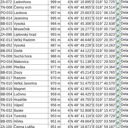
ZA-072
Ľadonhora
999 m
4
N 49° 16.895'
E 018° 52.725'
TN-008
Čierny vrch
997 m
4
N 48° 48.905'
E 018° 24.514'
PO-033
Lackova
997 m
4
N 49° 25.603'
E 021° 06.154'
BB-014
Jasenina
995 m
4
N 48° 32.831'
E 019° 44.018'
BB-015
Vysoká
994 m
4
N 48° 45.306'
E 019° 22.838'
ZA-073
Mravečnik
993 m
4
N 49° 16.277'
E 019° 00.734'
ZA-098
Liptovský hrad
993 m
4
N 49° 08.857'
E 019° 25.823'
KE-013
Veľký Radzim
991 m
4
N 48° 46.648'
E 020° 20.357'
BB-052
Vysoká
987 m
4
N 48° 49.226'
E 019° 14.263'
BB-053
Dielik
987 m
4
N 48° 44.122'
E 019° 50.066'
TN-009
Suchá hora
986 m
4
N 48° 55.539'
E 018° 21.328'
PO-034
Makovica
981 m
4
N 48° 51.136'
E 021° 29.503'
ZA-099
Plieška
977 m
4
N 49° 08.365'
E 019° 24.364'
BB-016
Zrazy
973 m
4
N 48° 45.214'
E 019° 43.765'
BB-017
Radzim
970 m
4
N 48° 44.327'
E 020° 06.904'
TN-010
Veľká Javorina
970 m
4
N 48° 51.475'
E 017° 40.570'
BB-018
Magnet
964 m
4
N 48° 42.951'
E 019° 53.403'
BB-054
Lučivno
959 m
4
N 48° 46.425'
E 019° 03.098'
BB-019
Hradište
958 m
4
N 48° 49.755'
E 019° 17.854'
TN-031
Vápeč
956 m
4
N 48° 56.362'
E 018° 19.582'
TN-032
Baske
954 m
4
N 48° 52.808'
E 018° 15.472'
KE-014
Turecká
953 m
4
N 48° 41.116'
E 020° 28.729'
BB-055
Hôrka
951 m
4
N 48° 49.664'
E 020° 03.569'
ZA-100
Čierna Lutiša
951 m
4
N 49° 18.871'
E 018° 59.187'