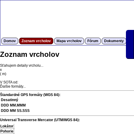
Domov
Zoznam vrcholov
Mapa vrcholov
Fórum
Dokumenty
S
Zoznam vrcholov
Sťahujem detaily vrcholu...
x
(
m)
V SOTA od:
Ďalšie formáty...
Štandardné GPS formáty (WGS 84):
Desatinný
DDD MM.MMM
DDD MM SS.SSS
Universal Transverse Mercator (UTM/WGS 84):
Lokátor
Pohorie