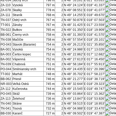
KE-034
Suchý vrch
798 m
2
N 48° 53.261'
E 021° 05.035'
ZA-110
Vysoká
797 m
2
N 49° 24.124'
E 018° 41.337'
ZA-078
Skalky
778 m
2
N 49° 08.551'
E 018° 41.077'
ZA-111
Straník
768 m
2
N 49° 14.255'
E 018° 49.670'
TN-037
Ostrý vrch
767 m
2
N 48° 50.876'
E 018° 07.503'
TT-001
Záruby
767 m
2
N 48° 31.425'
E 017° 23.559'
TN-022
Butkov
765 m
2
N 49° 01.350'
E 018° 19.909'
BB-061
Čierny vrch
758 m
2
N 48° 31.393'
E 018° 41.570'
TN-038
Mačičie
758 m
2
N 48° 57.554'
E 018° 20.101'
PO-043
Stavok (Baranie)
754 m
2
N 49° 26.213'
E 021° 35.850'
BA-001
Vysoká
754 m
2
N 48° 24.986'
E 017° 13.026'
BA-003
Čertov kopec
752 m
2
N 48° 22.862'
E 017° 12.682'
BA-002
Vápenná
752 m
2
N 48° 27.613'
E 017° 16.450'
TN-039
Chabová
751 m
2
N 48° 58.184'
E 017° 55.913'
PO-044
Smilniansky vrch
749 m
2
N 49° 24.435'
E 021° 20.396'
TT-002
Marhát
748 m
2
N 48° 35.702'
E 017° 58.227'
BB-062
Priesil
746 m
2
N 48° 21.277'
E 018° 38.719'
NR-003
Veľká Ostrá
745 m
2
N 48° 32.644'
E 018° 29.323'
ZA-112
Kučerovka
744 m
2
N 49° 15.545'
E 018° 49.747'
PO-045
Stráž
739 m
2
N 49° 03.864'
E 021° 15.362'
ZA-113
Želehosť
736 m
2
N 49° 13.847'
E 018° 53.926'
TN-040
Stráne
735 m
2
N 48° 59.515'
E 018° 18.953'
TN-041
Tisová
732 m
2
N 49° 04.988'
E 018° 33.470'
BB-030
Karanč
727 m
2
N 48° 09.502'
E 019° 47.387'