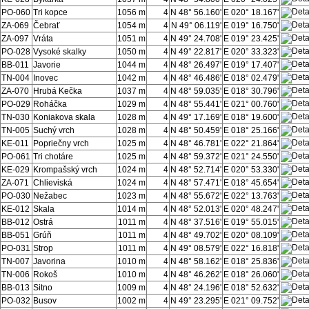
PO-060
Tri kopce
1056 m
4
N 48° 56.160'
E 020° 18.167'
ZA-069
Čebrať
1054 m
4
N 49° 06.119'
E 019° 16.750'
ZA-097
Vráta
1051 m
4
N 49° 24.708'
E 019° 23.425'
PO-028
Vysoké skalky
1050 m
4
N 49° 22.817'
E 020° 33.323'
BB-011
Javorie
1044 m
4
N 48° 26.497'
E 019° 17.407'
TN-004
Inovec
1042 m
4
N 48° 46.486'
E 018° 02.479'
ZA-070
Hrubá Kečka
1037 m
4
N 48° 59.035'
E 018° 30.796'
PO-029
Roháčka
1029 m
4
N 48° 55.441'
E 021° 00.760'
TN-030
Koniakova skala
1028 m
4
N 49° 17.169'
E 018° 19.600'
TN-005
Suchý vrch
1028 m
4
N 48° 50.459'
E 018° 25.166'
KE-011
Popriečny vrch
1025 m
4
N 48° 46.781'
E 022° 21.864'
PO-061
Tri chotáre
1025 m
4
N 48° 59.372'
E 021° 24.550'
KE-029
Krompašský vrch
1024 m
4
N 48° 52.714'
E 020° 53.330'
ZA-071
Chlieviská
1024 m
4
N 48° 57.471'
E 018° 45.654'
PO-030
Nežabec
1023 m
4
N 48° 55.672'
E 022° 13.763'
KE-012
Skala
1014 m
4
N 48° 52.013'
E 020° 48.247'
BB-012
Ostrá
1011 m
4
N 48° 37.516'
E 019° 55.015'
BB-051
Grúň
1011 m
4
N 48° 49.702'
E 020° 08.109'
PO-031
Strop
1011 m
4
N 49° 08.579'
E 022° 16.818'
TN-007
Javorina
1010 m
4
N 48° 58.162'
E 018° 25.836'
TN-006
Rokoš
1010 m
4
N 48° 46.262'
E 018° 26.060'
BB-013
Sitno
1009 m
4
N 48° 24.196'
E 018° 52.632'
PO-032
Busov
1002 m
4
N 49° 23.295'
E 021° 09.752'