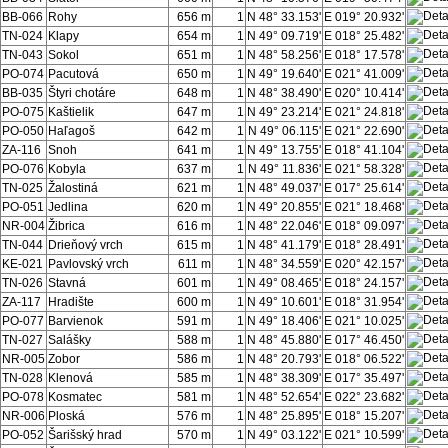
BB-066
Rohy
656 m
1
N 48° 33.153'
E 019° 20.932'
TN-024
Klapy
654 m
1
N 49° 09.719'
E 018° 25.482'
TN-043
Sokol
651 m
1
N 48° 58.256'
E 018° 17.578'
PO-074
Pacutová
650 m
1
N 49° 19.640'
E 021° 41.009'
BB-035
Štyri chotáre
648 m
1
N 48° 38.490'
E 020° 10.414'
PO-075
Kaštielik
647 m
1
N 49° 23.214'
E 021° 24.818'
PO-050
Haľagoš
642 m
1
N 49° 06.115'
E 021° 22.690'
ZA-116
Snoh
641 m
1
N 49° 13.755'
E 018° 41.104'
PO-076
Kobyla
637 m
1
N 49° 11.836'
E 021° 58.328'
TN-025
Žalostiná
621 m
1
N 48° 49.037'
E 017° 25.614'
PO-051
Jedlina
620 m
1
N 49° 20.855'
E 021° 18.468'
NR-004
Žibrica
616 m
1
N 48° 22.046'
E 018° 09.097'
TN-044
Drieňový vrch
615 m
1
N 48° 41.179'
E 018° 28.491'
KE-021
Pavlovský vrch
611 m
1
N 48° 34.559'
E 020° 42.157'
TN-026
Stavná
601 m
1
N 49° 08.465'
E 018° 24.157'
ZA-117
Hradište
600 m
1
N 49° 10.601'
E 018° 31.954'
PO-077
Barvienok
591 m
1
N 49° 18.406'
E 021° 10.025'
TN-027
Salášky
588 m
1
N 48° 45.880'
E 017° 46.450'
NR-005
Zobor
586 m
1
N 48° 20.793'
E 018° 06.522'
TN-028
Klenová
585 m
1
N 48° 38.309'
E 017° 35.497'
PO-078
Kosmatec
581 m
1
N 48° 52.654'
E 022° 23.682'
NR-006
Ploská
576 m
1
N 48° 25.895'
E 018° 15.207'
PO-052
Šarišský hrad
570 m
1
N 49° 03.122'
E 021° 10.599'