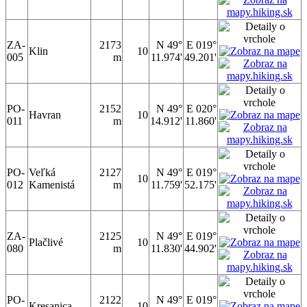
ZA-
2173
N 49°
E 019°
Klin
10
005
m
11.974'
49.201'
PO-
2152
N 49°
E 020°
Havran
10
011
m
14.912'
11.860'
PO-
Veľká
2127
N 49°
E 019°
10
012
Kamenistá
m
11.759'
52.175'
ZA-
2125
N 49°
E 019°
Plačlivé
10
080
m
11.830'
44.902'
PO-
2122
N 49°
E 019°
Kresanica
10