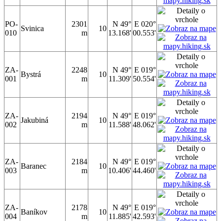
PO-
2301
N 49°
E 020°
Svinica
10
010
m
13.168'
00.553'
ZA-
2248
N 49°
E 019°
Bystrá
10
001
m
11.309'
50.554'
ZA-
2194
N 49°
E 019°
Jakubiná
10
002
m
11.588'
48.062'
ZA-
2184
N 49°
E 019°
Baranec
10
003
m
10.406'
44.460'
ZA-
2178
N 49°
E 019°
Baníkov
10
004
m
11.885'
42.593'