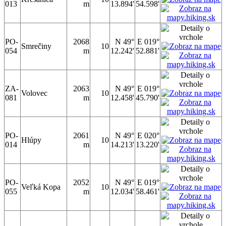
013
m
13.894'
54.598'
PO-
2068
N 49°
E 019°
Smrečiny
10
054
m
12.242'
52.881'
ZA-
2063
N 49°
E 019°
Volovec
10
081
m
12.458'
45.790'
PO-
2061
N 49°
E 020°
Hlúpy
10
014
m
14.213'
13.220'
PO-
2052
N 49°
E 019°
Veľká Kopa
10
055
m
12.034'
58.461'