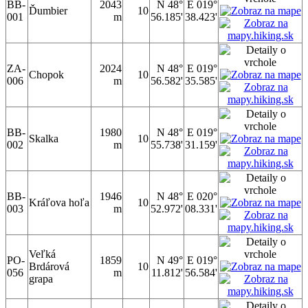
BB-
2043
N 48°
E 019°
Ďumbier
10
001
m
56.185'
38.423'
ZA-
2024
N 48°
E 019°
Chopok
10
006
m
56.582'
35.585'
BB-
1980
N 48°
E 019°
Skalka
10
002
m
55.738'
31.159'
BB-
1946
N 48°
E 020°
Kráľova hoľa
10
003
m
52.972'
08.331'
Veľká
PO-
1859
N 49°
E 019°
Brdárová
10
056
m
11.812'
56.584'
grapa