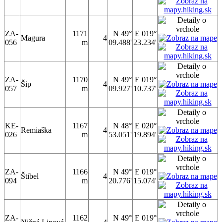
ZA-
1171
N 49°
E 019°
Magura
4
056
m
09.488'
23.234'
ZA-
1170
N 49°
E 019°
Šip
4
057
m
09.927'
10.737'
KE-
1167
N 48°
E 020°
Remiaška
4
026
m
53.051'
19.894'
ZA-
1166
N 49°
E 019°
Štibel
4
094
m
20.776'
15.074'
ZA-
1162
N 49°
E 019°