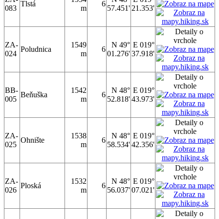
Tlstá
6
083
m
57.451'
21.353'
ZA-
1549
N 49°
E 019°
Poludnica
6
024
m
01.276'
37.918'
BB-
1542
N 48°
E 019°
Beňuška
6
005
m
52.818'
43.973'
ZA-
1538
N 48°
E 019°
Ohnište
6
025
m
58.534'
42.356'
ZA-
1532
N 48°
E 019°
Ploská
6
026
m
56.037'
07.021'