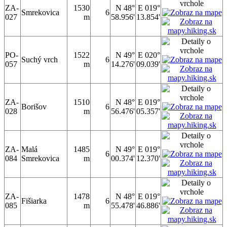
ZA-
1530
N 48°
E 019°
Smrekovica
6
027
m
58.956'
13.854'
PO-
1522
N 49°
E 020°
Suchý vrch
6
057
m
14.276'
09.039'
ZA-
1510
N 48°
E 019°
Borišov
6
028
m
56.476'
05.357'
ZA-
Malá
1485
N 49°
E 019°
6
084
Smrekovica
m
00.374'
12.370'
ZA-
1478
N 48°
E 019°
Fišiarka
6
085
m
55.478'
46.886'