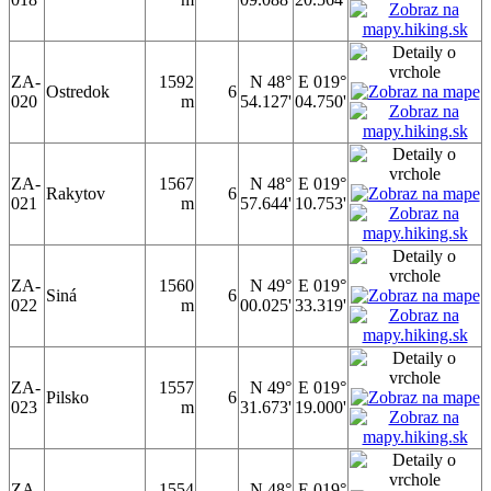
ZA-
1592
N 48°
E 019°
Ostredok
6
020
m
54.127'
04.750'
ZA-
1567
N 48°
E 019°
Rakytov
6
021
m
57.644'
10.753'
ZA-
1560
N 49°
E 019°
Siná
6
022
m
00.025'
33.319'
ZA-
1557
N 49°
E 019°
Pilsko
6
023
m
31.673'
19.000'
ZA-
1554
N 48°
E 019°