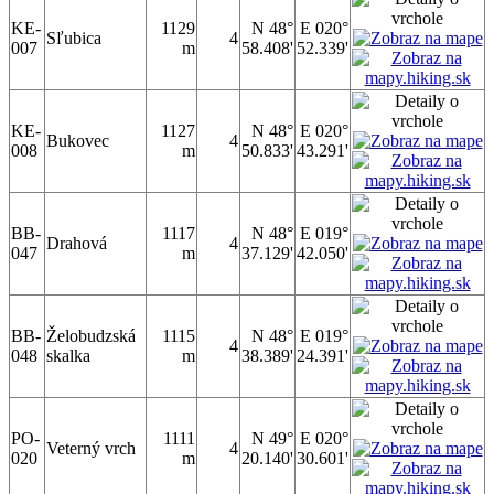
KE-
1129
N 48°
E 020°
Sľubica
4
007
m
58.408'
52.339'
KE-
1127
N 48°
E 020°
Bukovec
4
008
m
50.833'
43.291'
BB-
1117
N 48°
E 019°
Drahová
4
047
m
37.129'
42.050'
BB-
Želobudzská
1115
N 48°
E 019°
4
048
skalka
m
38.389'
24.391'
PO-
1111
N 49°
E 020°
Veterný vrch
4
020
m
20.140'
30.601'