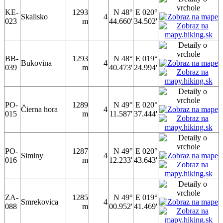
KE-
1293
N 48°
E 020°
Skalisko
4
023
m
44.660'
34.502'
BB-
1293
N 48°
E 019°
Bukovina
4
039
m
40.473'
24.994'
PO-
1289
N 49°
E 020°
Čierna hora
4
015
m
11.587'
37.444'
PO-
1287
N 49°
E 020°
Siminy
4
016
m
12.233'
43.643'
ZA-
1285
N 49°
E 019°
Smrekovica
4
088
m
00.952'
41.469'