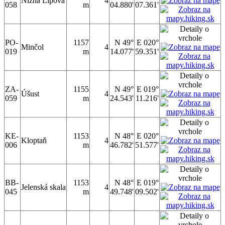
Nižná Lipová
4
058
m
04.880'
07.361'
PO-
1157
N 49°
E 020°
Minčol
4
019
m
14.077'
59.351'
ZA-
1155
N 49°
E 019°
Úšust
4
059
m
24.543'
11.216'
KE-
1153
N 48°
E 020°
Kloptaň
4
006
m
46.782'
51.577'
BB-
1153
N 48°
E 019°
Jelenská skala
4
045
m
49.748'
09.502'