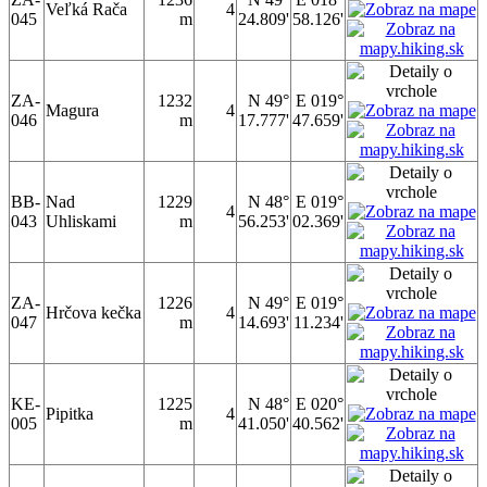
Veľká Rača
4
045
m
24.809'
58.126'
ZA-
1232
N 49°
E 019°
Magura
4
046
m
17.777'
47.659'
BB-
Nad
1229
N 48°
E 019°
4
043
Uhliskami
m
56.253'
02.369'
ZA-
1226
N 49°
E 019°
Hrčova kečka
4
047
m
14.693'
11.234'
KE-
1225
N 48°
E 020°
Pipitka
4
005
m
41.050'
40.562'