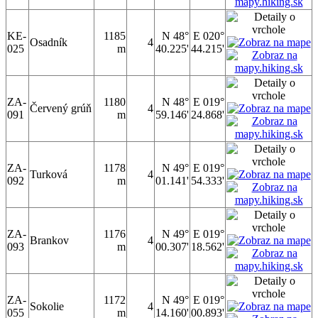
KE-
1185
N 48°
E 020°
Osadník
4
025
m
40.225'
44.215'
ZA-
1180
N 48°
E 019°
Červený grúň
4
091
m
59.146'
24.868'
ZA-
1178
N 49°
E 019°
Turková
4
092
m
01.141'
54.333'
ZA-
1176
N 49°
E 019°
Brankov
4
093
m
00.307'
18.562'
ZA-
1172
N 49°
E 019°
Sokolie
4
055
m
14.160'
00.893'