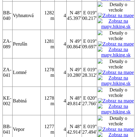
BB-
1282
N 48°
E 019°
Vyhnatová
4
040
m
45.397'
00.217'
ZA-
1281
N 49°
E 019°
Perušín
4
089
m
00.864'
09.697'
ZA-
1278
N 49°
E 019°
Lomné
4
041
m
10.280'
28.312'
KE-
1278
N 48°
E 020°
Babiná
4
002
m
49.814'
27.766'
BB-
1277
N 48°
E 019°
Vepor
4
041
m
42.914'
27.494'