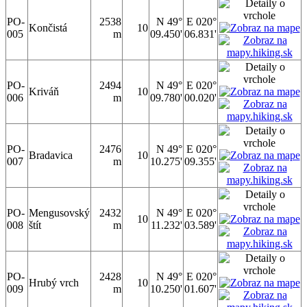
PO-
2538
N 49°
E 020°
Končistá
10
005
m
09.450'
06.831'
PO-
2494
N 49°
E 020°
Kriváň
10
006
m
09.780'
00.020'
PO-
2476
N 49°
E 020°
Bradavica
10
007
m
10.275'
09.355'
PO-
Mengusovský
2432
N 49°
E 020°
10
008
štít
m
11.232'
03.589'
PO-
2428
N 49°
E 020°
Hrubý vrch
10
009
m
10.250'
01.607'