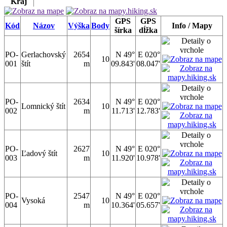
Kraj
GPS
GPS
Kód
Názov
Výška
Body
Info / Mapy
šírka
dĺžka
PO-
Gerlachovský
2654
N 49°
E 020°
10
001
štít
m
09.843'
08.047'
PO-
2634
N 49°
E 020°
Lomnický štít
10
002
m
11.713'
12.783'
PO-
2627
N 49°
E 020°
Ľadový štít
10
003
m
11.920'
10.978'
PO-
2547
N 49°
E 020°
Vysoká
10
004
m
10.364'
05.657'