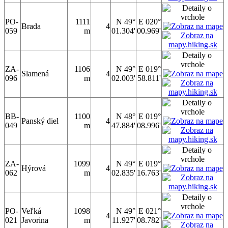
PO-
1111
N 49°
E 020°
Brada
4
059
m
01.304'
00.969'
ZA-
1106
N 49°
E 019°
Slamená
4
096
m
02.003'
58.811'
BB-
1100
N 48°
E 019°
Panský diel
4
049
m
47.884'
08.996'
ZA-
1099
N 49°
E 019°
Hýrová
4
062
m
02.835'
16.763'
PO-
Veľká
1098
N 49°
E 021°
4
021
Javorina
m
11.927'
08.782'