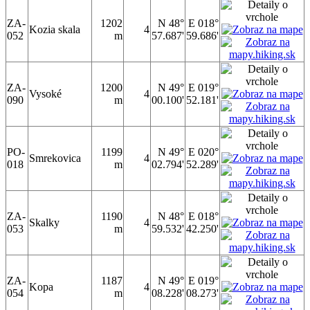
ZA-
1202
N 48°
E 018°
Kozia skala
4
052
m
57.687'
59.686'
ZA-
1200
N 49°
E 019°
Vysoké
4
090
m
00.100'
52.181'
PO-
1199
N 49°
E 020°
Smrekovica
4
018
m
02.794'
52.289'
ZA-
1190
N 48°
E 018°
Skalky
4
053
m
59.532'
42.250'
ZA-
1187
N 49°
E 019°
Kopa
4
054
m
08.228'
08.273'