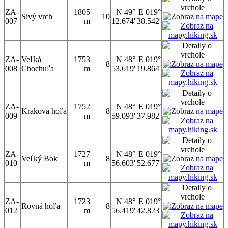
ZA-
1805
N 49°
E 019°
Sivý vrch
10
007
m
12.674'
38.542'
ZA-
Veľká
1753
N 48°
E 019°
8
008
Chochuľa
m
53.619'
19.864'
ZA-
1752
N 48°
E 019°
Krakova hoľa
8
009
m
59.093'
37.982'
ZA-
1727
N 48°
E 019°
Veľký Bok
8
010
m
56.603'
52.677'
ZA-
1723
N 48°
E 019°
Rovná hoľa
8
012
m
56.419'
42.823'