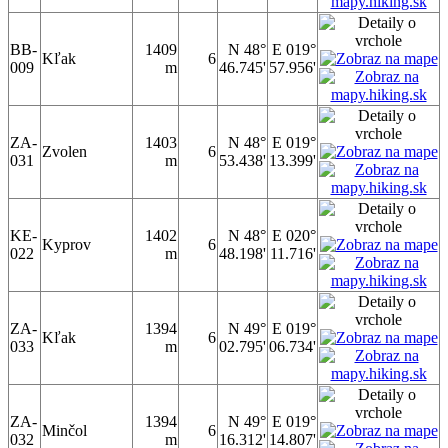
BB-
1409
N 48°
E 019°
Kľak
6
009
m
46.745'
57.956'
ZA-
1403
N 48°
E 019°
Zvolen
6
031
m
53.438'
13.399'
KE-
1402
N 48°
E 020°
Kyprov
6
022
m
48.198'
11.716'
ZA-
1394
N 49°
E 019°
Kľak
6
033
m
02.795'
06.734'
ZA-
1394
N 49°
E 019°
Minčol
6
032
m
16.312'
14.807'