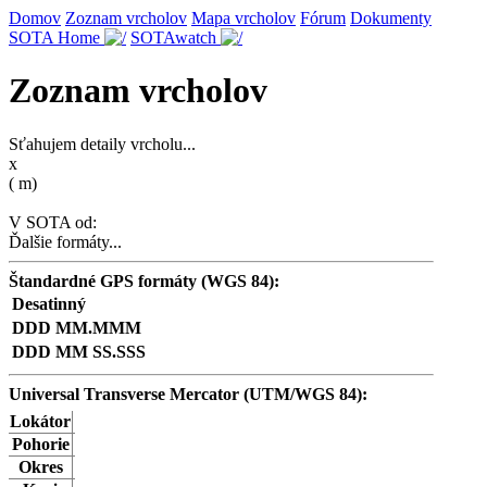
Domov
Zoznam vrcholov
Mapa vrcholov
Fórum
Dokumenty
SOTA Home
SOTAwatch
Zoznam vrcholov
Sťahujem detaily vrcholu...
x
(
m)
V SOTA od:
Ďalšie formáty...
Štandardné GPS formáty (WGS 84):
Desatinný
DDD MM.MMM
DDD MM SS.SSS
Universal Transverse Mercator (UTM/WGS 84):
Lokátor
Pohorie
Okres