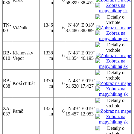
036
m
58.899'
38.455'
TN-
1346
N 48°
E 018°
Vtáčnik
6
001
m
37.486'
38.089'
BB-
Klenovský
1338
N 48°
E 019°
6
010
Vepor
m
41.354'
46.195'
BB-
1330
N 48°
E 019°
Kozí chrbát
6
038
m
51.620'
17.427'
ZA-
1325
N 49°
E 019°
Parač
6
037
m
19.457'
12.953'