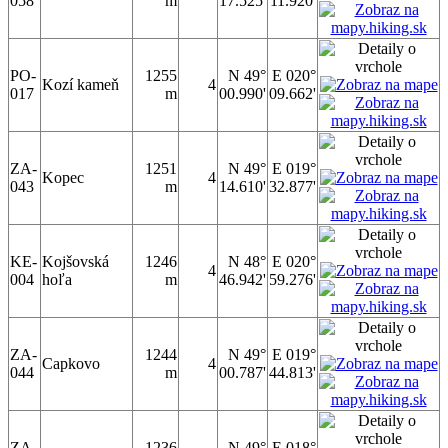
058
m
17.525'
11.920'
PO-
1255
N 49°
E 020°
Kozí kameň
4
017
m
00.990'
09.662'
ZA-
1251
N 49°
E 019°
Kopec
4
043
m
14.610'
32.877'
KE-
Kojšovská
1246
N 48°
E 020°
4
004
hoľa
m
46.942'
59.276'
ZA-
1244
N 49°
E 019°
Capkovo
4
044
m
00.787'
44.813'
ZA-
1236
N 49°
E 018°