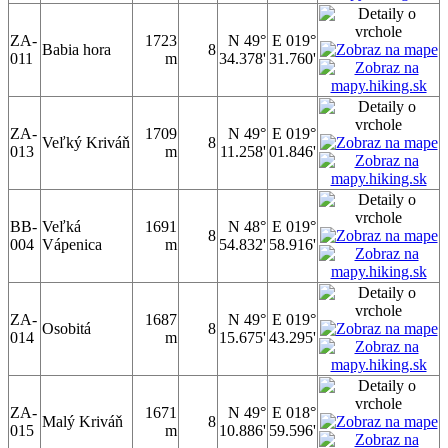
ZA-
1723
N 49°
E 019°
Babia hora
8
011
m
34.378'
31.760'
ZA-
1709
N 49°
E 019°
Veľký Kriváň
8
013
m
11.258'
01.846'
BB-
Veľká
1691
N 48°
E 019°
8
004
Vápenica
m
54.832'
58.916'
ZA-
1687
N 49°
E 019°
Osobitá
8
014
m
15.675'
43.295'
ZA-
1671
N 49°
E 018°
Malý Kriváň
8
015
m
10.886'
59.596'