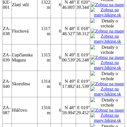
KE-
1322
N 48°
E 020°
Zlatý stôl
6
001
m
46.005'
39.344'
ZA-
1317
N 48°
E 018°
Flochová
6
038
m
48.527'
58.312'
ZA-
Ľupčianska
1315
N 49°
E 019°
6
039
Magura
m
00.539'
26.248'
ZA-
1314
N 49°
E 019°
Skorušina
6
040
m
17.882'
41.539'
ZA-
1310
N 48°
E 019°
Hláčovo
6
087
m
59.994'
29.452'