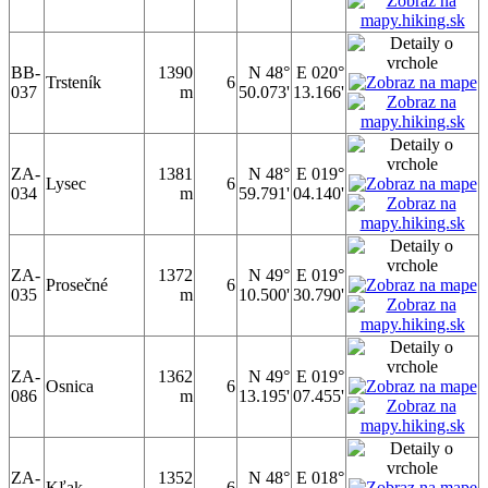
BB-
1390
N 48°
E 020°
Trsteník
6
037
m
50.073'
13.166'
ZA-
1381
N 48°
E 019°
Lysec
6
034
m
59.791'
04.140'
ZA-
1372
N 49°
E 019°
Prosečné
6
035
m
10.500'
30.790'
ZA-
1362
N 49°
E 019°
Osnica
6
086
m
13.195'
07.455'
ZA-
1352
N 48°
E 018°
Kľak
6