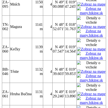
ZA-
1150
N 49°
E 019°
Mních
4
095
m
00.088'
47.245'
TN-
1141
N 48°
E 018°
Magura
4
002
m
52.071'
31.763'
ZA-
1139
N 49°
E 019°
Kečky
4
060
m
07.547'
14.564'
BB-
1132
N 48°
E 019°
Tŕstie
4
046
m
39.603'
59.853'
ZA-
1131
N 49°
E 019°
Hruba Bučina
4
061
m
29.246'
13.896'