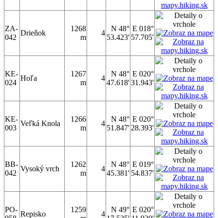
ZA-
1268
N 48°
E 018°
Drieňok
4
042
m
53.423'
57.705'
KE-
1267
N 48°
E 020°
Hoľa
4
024
m
47.618'
31.943'
KE-
1266
N 48°
E 020°
Veľká Knola
4
003
m
51.847'
28.393'
BB-
1262
N 48°
E 019°
Vysoký vrch
4
042
m
45.381'
54.837'
PO-
1259
N 49°
E 020°
Repisko
4