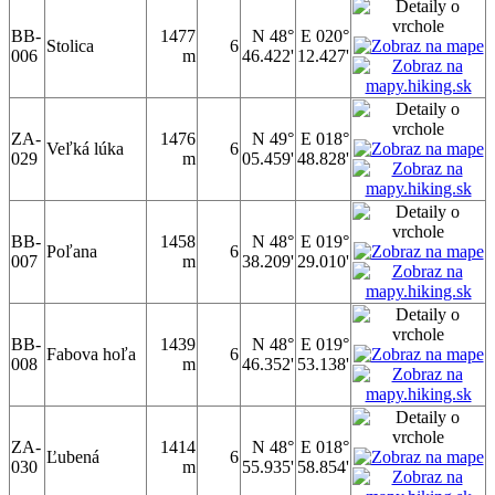
BB-
1477
N 48°
E 020°
Stolica
6
006
m
46.422'
12.427'
ZA-
1476
N 49°
E 018°
Veľká lúka
6
029
m
05.459'
48.828'
BB-
1458
N 48°
E 019°
Poľana
6
007
m
38.209'
29.010'
BB-
1439
N 48°
E 019°
Fabova hoľa
6
008
m
46.352'
53.138'
ZA-
1414
N 48°
E 018°
Ľubená
6
030
m
55.935'
58.854'