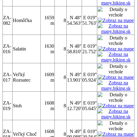
ZA-
1659
N 48°
E 019°
Homôľka
8
082
m
54.563'
51.763'
ZA-
1630
N 48°
E 019°
Salatin
8
016
m
58.810'
21.752'
ZA-
Veľký
1609
N 49°
E 019°
8
017
Rozsutec
m
13.901'
05.924'
ZA-
1608
N 49°
E 019°
Stoh
8
019
m
12.720'
05.645'
ZA-
1608
N 49°
E 019°
Veľký Choč
8
018
m
09.088'
20.564'