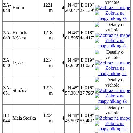
ZA-
1221
N 49°
E 019°
Budín
4
048
m
20.647'
27.139'
ZA-
Hnilická
1218
N 49°
E 018°
4
049
Kýčera
m
01.595'
44.417'
ZA-
1214
N 49°
E 019°
Lysica
4
050
m
13.650'
11.026'
ZA-
1213
N 48°
E 018°
Stražov
4
051
m
57.301'
27.796'
BB-
1204
N 48°
E 019°
Malá Stožka
4
044
m
46.503'
55.481'