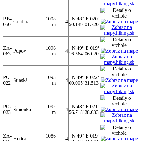
BB-
1098
N 48°
E 020°
Gindura
4
050
m
50.139'
01.729'
ZA-
1096
N 49°
E 019°
Pupov
4
063
m
16.564'
06.020'
PO-
1093
N 49°
E 022°
Stinská
4
022
m
00.005'
31.513'
PO-
1092
N 48°
E 021°
Šimonka
4
023
m
56.718'
28.033'
ZA-
1086
N 49°
E 019°
Holica
4