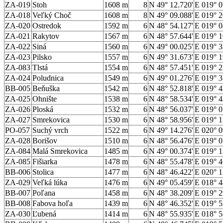
ZA-019
Stoh
1608 m
8
N 49° 12.720'
E 019° 0
ZA-018
Veľký Choč
1608 m
8
N 49° 09.088'
E 019° 2
ZA-020
Ostredok
1592 m
6
N 48° 54.127'
E 019° 0
ZA-021
Rakytov
1567 m
6
N 48° 57.644'
E 019° 1
ZA-022
Siná
1560 m
6
N 49° 00.025'
E 019° 3
ZA-023
Pilsko
1557 m
6
N 49° 31.673'
E 019° 1
ZA-083
Tlstá
1554 m
6
N 48° 57.451'
E 019° 2
ZA-024
Poludnica
1549 m
6
N 49° 01.276'
E 019° 3
BB-005
Beňuška
1542 m
6
N 48° 52.818'
E 019° 4
ZA-025
Ohnište
1538 m
6
N 48° 58.534'
E 019° 4
ZA-026
Ploská
1532 m
6
N 48° 56.037'
E 019° 0
ZA-027
Smrekovica
1530 m
6
N 48° 58.956'
E 019° 1
PO-057
Suchý vrch
1522 m
6
N 49° 14.276'
E 020° 0
ZA-028
Borišov
1510 m
6
N 48° 56.476'
E 019° 0
ZA-084
Malá Smrekovica
1485 m
6
N 49° 00.374'
E 019° 1
ZA-085
Fišiarka
1478 m
6
N 48° 55.478'
E 019° 4
BB-006
Stolica
1477 m
6
N 48° 46.422'
E 020° 1
ZA-029
Veľká lúka
1476 m
6
N 49° 05.459'
E 018° 4
BB-007
Poľana
1458 m
6
N 48° 38.209'
E 019° 2
BB-008
Fabova hoľa
1439 m
6
N 48° 46.352'
E 019° 5
ZA-030
Ľubená
1414 m
6
N 48° 55.935'
E 018° 5