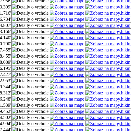
7.956'
3.399'
1.716'
6.734'
4.807'
3.166'
4.140'
0.790'
7.455'
8.455'
8.089'
6.195'
7.427'
2.953'
9.344'
8.312'
6.248'
1.539'
9.452'
4.502'
4.994'
7.444'