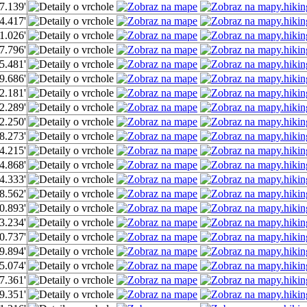
7.139'
4.417'
1.026'
7.796'
5.481'
9.686'
2.181'
2.289'
2.250'
8.273'
4.215'
4.868'
4.333'
8.562'
0.893'
3.234'
0.737'
9.894'
5.074'
7.361'
9.351'