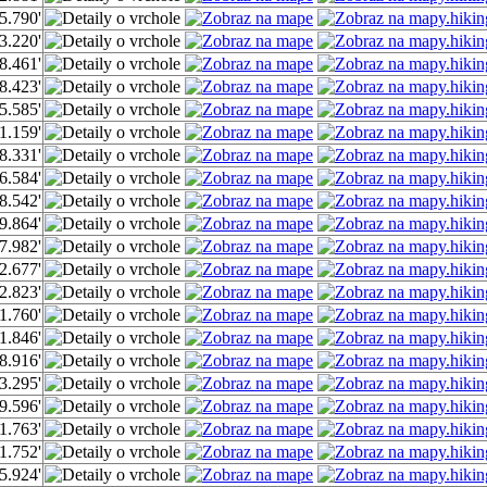
5.790'
3.220'
8.461'
8.423'
5.585'
1.159'
8.331'
6.584'
8.542'
9.864'
7.982'
2.677'
2.823'
1.760'
1.846'
8.916'
3.295'
9.596'
1.763'
1.752'
5.924'