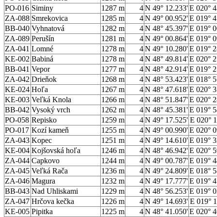
PO-016
Siminy
1287 m
4
N 49° 12.233'
E 020° 4
ZA-088
Smrekovica
1285 m
4
N 49° 00.952'
E 019° 4
BB-040
Vyhnatová
1282 m
4
N 48° 45.397'
E 019° 0
ZA-089
Perušín
1281 m
4
N 49° 00.864'
E 019° 0
ZA-041
Lomné
1278 m
4
N 49° 10.280'
E 019° 2
KE-002
Babiná
1278 m
4
N 48° 49.814'
E 020° 2
BB-041
Vepor
1277 m
4
N 48° 42.914'
E 019° 2
ZA-042
Drieňok
1268 m
4
N 48° 53.423'
E 018° 5
KE-024
Hoľa
1267 m
4
N 48° 47.618'
E 020° 3
KE-003
Veľká Knola
1266 m
4
N 48° 51.847'
E 020° 2
BB-042
Vysoký vrch
1262 m
4
N 48° 45.381'
E 019° 5
PO-058
Repisko
1259 m
4
N 49° 17.525'
E 020° 1
PO-017
Kozí kameň
1255 m
4
N 49° 00.990'
E 020° 0
ZA-043
Kopec
1251 m
4
N 49° 14.610'
E 019° 3
KE-004
Kojšovská hoľa
1246 m
4
N 48° 46.942'
E 020° 5
ZA-044
Capkovo
1244 m
4
N 49° 00.787'
E 019° 4
ZA-045
Veľká Rača
1236 m
4
N 49° 24.809'
E 018° 5
ZA-046
Magura
1232 m
4
N 49° 17.777'
E 019° 4
BB-043
Nad Uhliskami
1229 m
4
N 48° 56.253'
E 019° 0
ZA-047
Hrčova kečka
1226 m
4
N 49° 14.693'
E 019° 1
KE-005
Pipitka
1225 m
4
N 48° 41.050'
E 020° 4