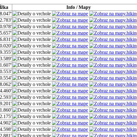
ĺžka
Info / Mapy
8.047'
2.783'
0.978'
5.657'
6.831'
0.020'
9.355'
3.589'
1.607'
0.553'
0.554'
8.062'
4.460'
2.593'
9.201'
1.860'
2.175'
4.902'
4.598'
2.881'