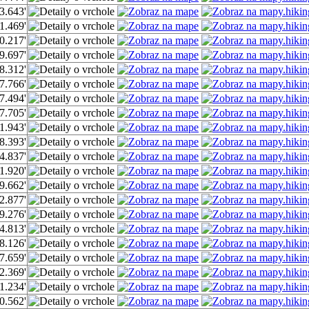
3.643'
1.469'
0.217'
9.697'
8.312'
7.766'
7.494'
7.705'
1.943'
8.393'
4.837'
1.920'
9.662'
2.877'
9.276'
4.813'
8.126'
7.659'
2.369'
1.234'
0.562'