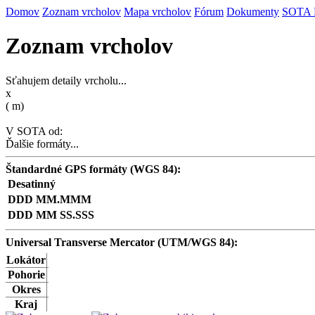
Domov
Zoznam vrcholov
Mapa vrcholov
Fórum
Dokumenty
SOTA
Zoznam vrcholov
Sťahujem detaily vrcholu...
x
(
m)
V SOTA od:
Ďalšie formáty...
Štandardné GPS formáty (WGS 84):
Desatinný
DDD MM.MMM
DDD MM SS.SSS
Universal Transverse Mercator (UTM/WGS 84):
Lokátor
Pohorie
Okres
Kraj