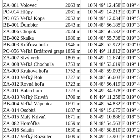
ZA-081
Volovec
2063 m
10
N 49° 12.458'
E 019° 4
PO-014
Hlúpy
2061 m
10
N 49° 14.213'
E 020° 1
PO-055
Veľká Kopa
2052 m
10
N 49° 12.034'
E 019° 5
BB-001
Ďumbier
2043 m
10
N 48° 56.185'
E 019° 3
ZA-006
Chopok
2024 m
10
N 48° 56.582'
E 019° 3
BB-002
Skalka
1980 m
10
N 48° 55.738'
E 019° 3
BB-003
Kráľova hoľa
1946 m
10
N 48° 52.972'
E 020° 0
PO-056
Veľká Brdárová grapa
1859 m
10
N 49° 11.812'
E 019° 5
ZA-007
Sivý vrch
1805 m
10
N 49° 12.674'
E 019° 3
ZA-008
Veľká Chochuľa
1753 m
8
N 48° 53.619'
E 019° 1
ZA-009
Krakova hoľa
1752 m
8
N 48° 59.093'
E 019° 3
ZA-010
Veľký Bok
1727 m
8
N 48° 56.603'
E 019° 5
ZA-012
Rovná hoľa
1723 m
8
N 48° 56.419'
E 019° 4
ZA-011
Babia hora
1723 m
8
N 49° 34.378'
E 019° 3
ZA-013
Veľký Kriváň
1709 m
8
N 49° 11.258'
E 019° 0
BB-004
Veľká Vápenica
1691 m
8
N 48° 54.832'
E 019° 5
ZA-014
Osobitá
1687 m
8
N 49° 15.675'
E 019° 4
ZA-015
Malý Kriváň
1671 m
8
N 49° 10.886'
E 018° 5
ZA-082
Homôľka
1659 m
8
N 48° 54.563'
E 019° 5
ZA-016
Salatin
1630 m
8
N 48° 58.810'
E 019° 2
ZA-017
Veľký Rozsutec
1609 m
8
N 49° 13.901'
E 019° 0