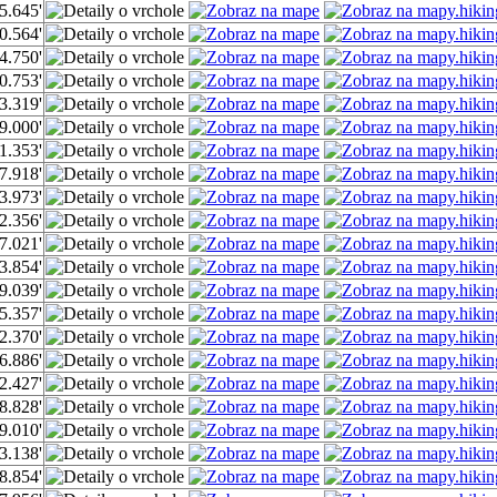
5.645'
0.564'
4.750'
0.753'
3.319'
9.000'
1.353'
7.918'
3.973'
2.356'
7.021'
3.854'
9.039'
5.357'
2.370'
6.886'
2.427'
8.828'
9.010'
3.138'
8.854'