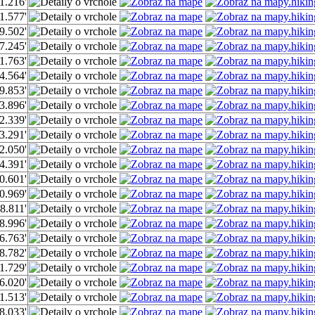
1.216'
1.577'
9.502'
7.245'
1.763'
4.564'
9.853'
3.896'
2.339'
3.291'
2.050'
4.391'
0.601'
0.969'
8.811'
8.996'
6.763'
8.782'
1.729'
6.020'
1.513'
8.033'