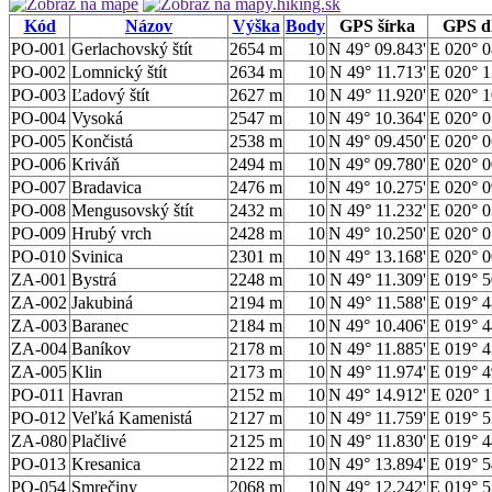
Kód
Názov
Výška
Body
GPS šírka
GPS d
PO-001
Gerlachovský štít
2654 m
10
N 49° 09.843'
E 020° 0
PO-002
Lomnický štít
2634 m
10
N 49° 11.713'
E 020° 1
PO-003
Ľadový štít
2627 m
10
N 49° 11.920'
E 020° 1
PO-004
Vysoká
2547 m
10
N 49° 10.364'
E 020° 0
PO-005
Končistá
2538 m
10
N 49° 09.450'
E 020° 0
PO-006
Kriváň
2494 m
10
N 49° 09.780'
E 020° 0
PO-007
Bradavica
2476 m
10
N 49° 10.275'
E 020° 0
PO-008
Mengusovský štít
2432 m
10
N 49° 11.232'
E 020° 0
PO-009
Hrubý vrch
2428 m
10
N 49° 10.250'
E 020° 0
PO-010
Svinica
2301 m
10
N 49° 13.168'
E 020° 0
ZA-001
Bystrá
2248 m
10
N 49° 11.309'
E 019° 5
ZA-002
Jakubiná
2194 m
10
N 49° 11.588'
E 019° 4
ZA-003
Baranec
2184 m
10
N 49° 10.406'
E 019° 4
ZA-004
Baníkov
2178 m
10
N 49° 11.885'
E 019° 4
ZA-005
Klin
2173 m
10
N 49° 11.974'
E 019° 4
PO-011
Havran
2152 m
10
N 49° 14.912'
E 020° 1
PO-012
Veľká Kamenistá
2127 m
10
N 49° 11.759'
E 019° 5
ZA-080
Plačlivé
2125 m
10
N 49° 11.830'
E 019° 4
PO-013
Kresanica
2122 m
10
N 49° 13.894'
E 019° 5
PO-054
Smrečiny
2068 m
10
N 49° 12.242'
E 019° 5