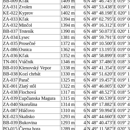
BB-009
Kľak
1409 m
6
N 48° 46.745'
E 019° 5
ZA-031
Zvolen
1403 m
6
N 48° 53.438'
E 019° 1
KE-022
Kyprov
1402 m
6
N 48° 48.198'
E 020° 1
ZA-033
Kľak
1394 m
6
N 49° 02.795'
E 019° 0
ZA-032
Minčol
1394 m
6
N 49° 16.312'
E 019° 1
BB-037
Trsteník
1390 m
6
N 48° 50.073'
E 020° 1
ZA-034
Lysec
1381 m
6
N 48° 59.791'
E 019° 0
ZA-035
Prosečné
1372 m
6
N 49° 10.500'
E 019° 3
ZA-086
Osnica
1362 m
6
N 49° 13.195'
E 019° 0
ZA-036
Kľak
1352 m
6
N 48° 58.899'
E 018° 3
TN-001
Vtáčnik
1346 m
6
N 48° 37.486'
E 018° 3
BB-010
Klenovský Vepor
1338 m
6
N 48° 41.354'
E 019° 4
BB-038
Kozí chrbát
1330 m
6
N 48° 51.620'
E 019° 1
ZA-037
Parač
1325 m
6
N 49° 19.457'
E 019° 1
KE-001
Zlatý stôl
1322 m
6
N 48° 46.005'
E 020° 3
ZA-038
Flochová
1317 m
6
N 48° 48.527'
E 018° 5
ZA-039
Ľupčianska Magura
1315 m
6
N 49° 00.539'
E 019° 2
ZA-040
Skorušina
1314 m
6
N 49° 17.882'
E 019° 4
ZA-087
Hláčovo
1310 m
6
N 48° 59.994'
E 019° 2
KE-023
Skalisko
1293 m
4
N 48° 44.660'
E 020° 3
BB-039
Bukovina
1293 m
4
N 48° 40.473'
E 019° 2
PO-015
Čierna hora
1289 m
4
N 49° 11.587'
E 020° 3