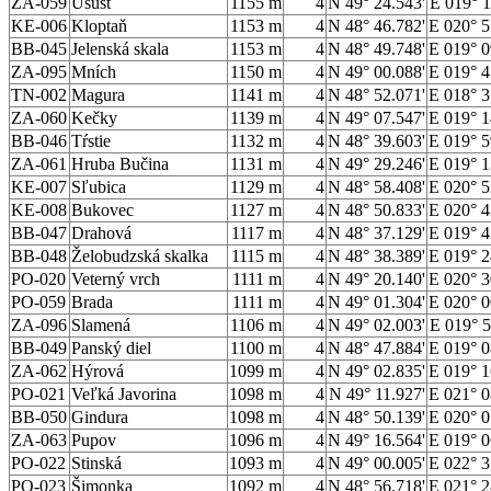
ZA-059
Úšust
1155 m
4
N 49° 24.543'
E 019° 1
KE-006
Kloptaň
1153 m
4
N 48° 46.782'
E 020° 5
BB-045
Jelenská skala
1153 m
4
N 48° 49.748'
E 019° 0
ZA-095
Mních
1150 m
4
N 49° 00.088'
E 019° 4
TN-002
Magura
1141 m
4
N 48° 52.071'
E 018° 3
ZA-060
Kečky
1139 m
4
N 49° 07.547'
E 019° 1
BB-046
Tŕstie
1132 m
4
N 48° 39.603'
E 019° 5
ZA-061
Hruba Bučina
1131 m
4
N 49° 29.246'
E 019° 1
KE-007
Sľubica
1129 m
4
N 48° 58.408'
E 020° 5
KE-008
Bukovec
1127 m
4
N 48° 50.833'
E 020° 4
BB-047
Drahová
1117 m
4
N 48° 37.129'
E 019° 4
BB-048
Želobudzská skalka
1115 m
4
N 48° 38.389'
E 019° 2
PO-020
Veterný vrch
1111 m
4
N 49° 20.140'
E 020° 3
PO-059
Brada
1111 m
4
N 49° 01.304'
E 020° 0
ZA-096
Slamená
1106 m
4
N 49° 02.003'
E 019° 5
BB-049
Panský diel
1100 m
4
N 48° 47.884'
E 019° 0
ZA-062
Hýrová
1099 m
4
N 49° 02.835'
E 019° 1
PO-021
Veľká Javorina
1098 m
4
N 49° 11.927'
E 021° 0
BB-050
Gindura
1098 m
4
N 48° 50.139'
E 020° 0
ZA-063
Pupov
1096 m
4
N 49° 16.564'
E 019° 0
PO-022
Stinská
1093 m
4
N 49° 00.005'
E 022° 3
PO-023
Šimonka
1092 m
4
N 48° 56.718'
E 021° 2