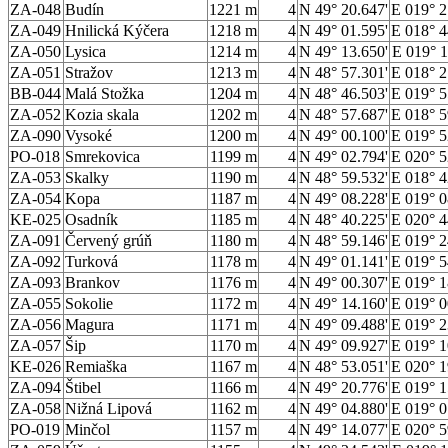
ZA-048
Budín
1221 m
4
N 49° 20.647'
E 019° 2
ZA-049
Hnilická Kýčera
1218 m
4
N 49° 01.595'
E 018° 4
ZA-050
Lysica
1214 m
4
N 49° 13.650'
E 019° 1
ZA-051
Stražov
1213 m
4
N 48° 57.301'
E 018° 2
BB-044
Malá Stožka
1204 m
4
N 48° 46.503'
E 019° 5
ZA-052
Kozia skala
1202 m
4
N 48° 57.687'
E 018° 5
ZA-090
Vysoké
1200 m
4
N 49° 00.100'
E 019° 5
PO-018
Smrekovica
1199 m
4
N 49° 02.794'
E 020° 5
ZA-053
Skalky
1190 m
4
N 48° 59.532'
E 018° 4
ZA-054
Kopa
1187 m
4
N 49° 08.228'
E 019° 0
KE-025
Osadník
1185 m
4
N 48° 40.225'
E 020° 4
ZA-091
Červený grúň
1180 m
4
N 48° 59.146'
E 019° 2
ZA-092
Turková
1178 m
4
N 49° 01.141'
E 019° 5
ZA-093
Brankov
1176 m
4
N 49° 00.307'
E 019° 1
ZA-055
Sokolie
1172 m
4
N 49° 14.160'
E 019° 0
ZA-056
Magura
1171 m
4
N 49° 09.488'
E 019° 2
ZA-057
Šip
1170 m
4
N 49° 09.927'
E 019° 1
KE-026
Remiaška
1167 m
4
N 48° 53.051'
E 020° 1
ZA-094
Štibel
1166 m
4
N 49° 20.776'
E 019° 1
ZA-058
Nižná Lipová
1162 m
4
N 49° 04.880'
E 019° 0
PO-019
Minčol
1157 m
4
N 49° 14.077'
E 020° 5