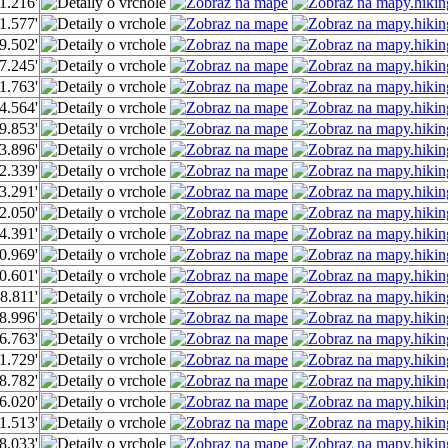
1.216'
1.577'
9.502'
7.245'
1.763'
4.564'
9.853'
3.896'
2.339'
3.291'
2.050'
4.391'
0.969'
0.601'
8.811'
8.996'
6.763'
1.729'
8.782'
6.020'
1.513'
8.033'