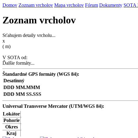
Domov
Zoznam vrcholov
Mapa vrcholov
Fórum
Dokumenty
SOTA
Zoznam vrcholov
Sťahujem detaily vrcholu...
x
(
m)
V SOTA od:
Ďalšie formáty...
Štandardné GPS formáty (WGS 84):
Desatinný
DDD MM.MMM
DDD MM SS.SSS
Universal Transverse Mercator (UTM/WGS 84):
Lokátor
Pohorie
Okres
Kraj