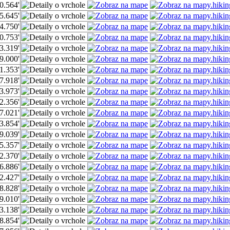
0.564'
5.645'
4.750'
0.753'
3.319'
9.000'
1.353'
7.918'
3.973'
2.356'
7.021'
3.854'
9.039'
5.357'
2.370'
6.886'
2.427'
8.828'
9.010'
3.138'
8.854'