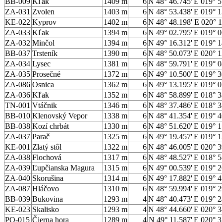
BB-009
Kľak
1409 m
6
N 48° 46.745'
E 019° 5
ZA-031
Zvolen
1403 m
6
N 48° 53.438'
E 019° 1
KE-022
Kyprov
1402 m
6
N 48° 48.198'
E 020° 1
ZA-033
Kľak
1394 m
6
N 49° 02.795'
E 019° 0
ZA-032
Minčol
1394 m
6
N 49° 16.312'
E 019° 1
BB-037
Trsteník
1390 m
6
N 48° 50.073'
E 020° 1
ZA-034
Lysec
1381 m
6
N 48° 59.791'
E 019° 0
ZA-035
Prosečné
1372 m
6
N 49° 10.500'
E 019° 3
ZA-086
Osnica
1362 m
6
N 49° 13.195'
E 019° 0
ZA-036
Kľak
1352 m
6
N 48° 58.899'
E 018° 3
TN-001
Vtáčnik
1346 m
6
N 48° 37.486'
E 018° 3
BB-010
Klenovský Vepor
1338 m
6
N 48° 41.354'
E 019° 4
BB-038
Kozí chrbát
1330 m
6
N 48° 51.620'
E 019° 1
ZA-037
Parač
1325 m
6
N 49° 19.457'
E 019° 1
KE-001
Zlatý stôl
1322 m
6
N 48° 46.005'
E 020° 3
ZA-038
Flochová
1317 m
6
N 48° 48.527'
E 018° 5
ZA-039
Ľupčianska Magura
1315 m
6
N 49° 00.539'
E 019° 2
ZA-040
Skorušina
1314 m
6
N 49° 17.882'
E 019° 4
ZA-087
Hláčovo
1310 m
6
N 48° 59.994'
E 019° 2
BB-039
Bukovina
1293 m
4
N 48° 40.473'
E 019° 2
KE-023
Skalisko
1293 m
4
N 48° 44.660'
E 020° 3
PO-015
Čierna hora
1289 m
4
N 49° 11.587'
E 020° 3