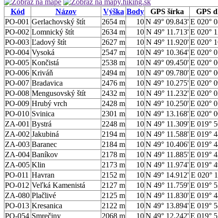
Kód
Názov
Výška
Body
GPS šírka
GPS d
PO-001
Gerlachovský štít
2654 m
10
N 49° 09.843'
E 020° 0
PO-002
Lomnický štít
2634 m
10
N 49° 11.713'
E 020° 1
PO-003
Ľadový štít
2627 m
10
N 49° 11.920'
E 020° 1
PO-004
Vysoká
2547 m
10
N 49° 10.364'
E 020° 0
PO-005
Končistá
2538 m
10
N 49° 09.450'
E 020° 0
PO-006
Kriváň
2494 m
10
N 49° 09.780'
E 020° 0
PO-007
Bradavica
2476 m
10
N 49° 10.275'
E 020° 0
PO-008
Mengusovský štít
2432 m
10
N 49° 11.232'
E 020° 0
PO-009
Hrubý vrch
2428 m
10
N 49° 10.250'
E 020° 0
PO-010
Svinica
2301 m
10
N 49° 13.168'
E 020° 0
ZA-001
Bystrá
2248 m
10
N 49° 11.309'
E 019° 5
ZA-002
Jakubiná
2194 m
10
N 49° 11.588'
E 019° 4
ZA-003
Baranec
2184 m
10
N 49° 10.406'
E 019° 4
ZA-004
Baníkov
2178 m
10
N 49° 11.885'
E 019° 4
ZA-005
Klin
2173 m
10
N 49° 11.974'
E 019° 4
PO-011
Havran
2152 m
10
N 49° 14.912'
E 020° 1
PO-012
Veľká Kamenistá
2127 m
10
N 49° 11.759'
E 019° 5
ZA-080
Plačlivé
2125 m
10
N 49° 11.830'
E 019° 4
PO-013
Kresanica
2122 m
10
N 49° 13.894'
E 019° 5
PO-054
Smrečiny
2068 m
10
N 49° 12.242'
E 019° 5