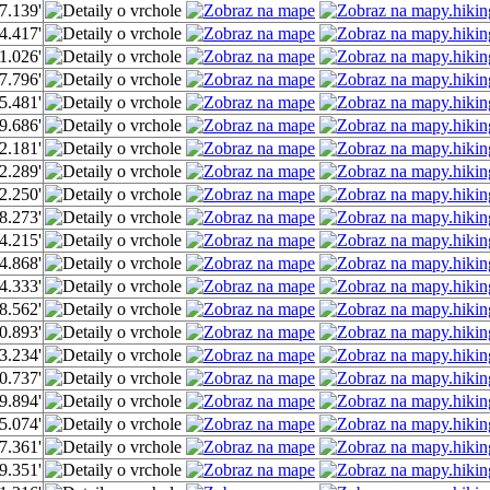
7.139'
4.417'
1.026'
7.796'
5.481'
9.686'
2.181'
2.289'
2.250'
8.273'
4.215'
4.868'
4.333'
8.562'
0.893'
3.234'
0.737'
9.894'
5.074'
7.361'
9.351'