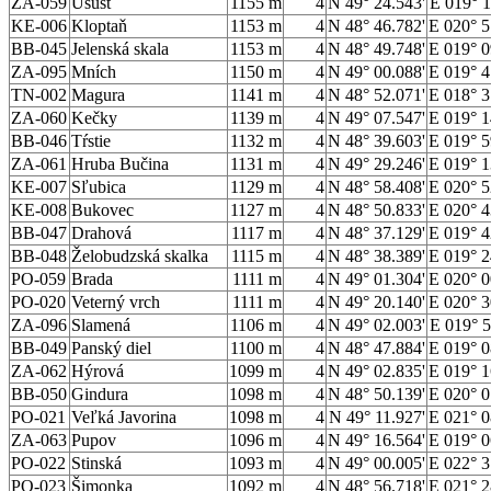
ZA-059
Úšust
1155 m
4
N 49° 24.543'
E 019° 1
KE-006
Kloptaň
1153 m
4
N 48° 46.782'
E 020° 5
BB-045
Jelenská skala
1153 m
4
N 48° 49.748'
E 019° 0
ZA-095
Mních
1150 m
4
N 49° 00.088'
E 019° 4
TN-002
Magura
1141 m
4
N 48° 52.071'
E 018° 3
ZA-060
Kečky
1139 m
4
N 49° 07.547'
E 019° 1
BB-046
Tŕstie
1132 m
4
N 48° 39.603'
E 019° 5
ZA-061
Hruba Bučina
1131 m
4
N 49° 29.246'
E 019° 1
KE-007
Sľubica
1129 m
4
N 48° 58.408'
E 020° 5
KE-008
Bukovec
1127 m
4
N 48° 50.833'
E 020° 4
BB-047
Drahová
1117 m
4
N 48° 37.129'
E 019° 4
BB-048
Želobudzská skalka
1115 m
4
N 48° 38.389'
E 019° 2
PO-059
Brada
1111 m
4
N 49° 01.304'
E 020° 0
PO-020
Veterný vrch
1111 m
4
N 49° 20.140'
E 020° 3
ZA-096
Slamená
1106 m
4
N 49° 02.003'
E 019° 5
BB-049
Panský diel
1100 m
4
N 48° 47.884'
E 019° 0
ZA-062
Hýrová
1099 m
4
N 49° 02.835'
E 019° 1
BB-050
Gindura
1098 m
4
N 48° 50.139'
E 020° 0
PO-021
Veľká Javorina
1098 m
4
N 49° 11.927'
E 021° 0
ZA-063
Pupov
1096 m
4
N 49° 16.564'
E 019° 0
PO-022
Stinská
1093 m
4
N 49° 00.005'
E 022° 3
PO-023
Šimonka
1092 m
4
N 48° 56.718'
E 021° 2