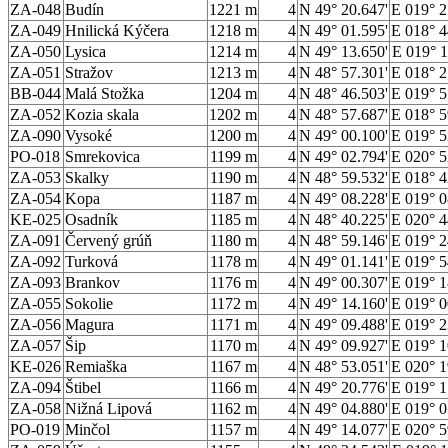
ZA-048
Budín
1221 m
4
N 49° 20.647'
E 019° 2
ZA-049
Hnilická Kýčera
1218 m
4
N 49° 01.595'
E 018° 4
ZA-050
Lysica
1214 m
4
N 49° 13.650'
E 019° 1
ZA-051
Stražov
1213 m
4
N 48° 57.301'
E 018° 2
BB-044
Malá Stožka
1204 m
4
N 48° 46.503'
E 019° 5
ZA-052
Kozia skala
1202 m
4
N 48° 57.687'
E 018° 5
ZA-090
Vysoké
1200 m
4
N 49° 00.100'
E 019° 5
PO-018
Smrekovica
1199 m
4
N 49° 02.794'
E 020° 5
ZA-053
Skalky
1190 m
4
N 48° 59.532'
E 018° 4
ZA-054
Kopa
1187 m
4
N 49° 08.228'
E 019° 0
KE-025
Osadník
1185 m
4
N 48° 40.225'
E 020° 4
ZA-091
Červený grúň
1180 m
4
N 48° 59.146'
E 019° 2
ZA-092
Turková
1178 m
4
N 49° 01.141'
E 019° 5
ZA-093
Brankov
1176 m
4
N 49° 00.307'
E 019° 1
ZA-055
Sokolie
1172 m
4
N 49° 14.160'
E 019° 0
ZA-056
Magura
1171 m
4
N 49° 09.488'
E 019° 2
ZA-057
Šip
1170 m
4
N 49° 09.927'
E 019° 1
KE-026
Remiaška
1167 m
4
N 48° 53.051'
E 020° 1
ZA-094
Štibel
1166 m
4
N 49° 20.776'
E 019° 1
ZA-058
Nižná Lipová
1162 m
4
N 49° 04.880'
E 019° 0
PO-019
Minčol
1157 m
4
N 49° 14.077'
E 020° 5