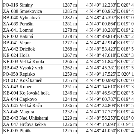
PO-016
Siminy
1287 m
4
N 49° 12.233'
E 020° 4
ZA-088
Smrekovica
1285 m
4
N 49° 00.952'
E 019° 4
BB-040
Vyhnatová
1282 m
4
N 48° 45.397'
E 019° 0
ZA-089
Perušín
1281 m
4
N 49° 00.864'
E 019° 0
ZA-041
Lomné
1278 m
4
N 49° 10.280'
E 019° 2
KE-002
Babiná
1278 m
4
N 48° 49.814'
E 020° 2
BB-041
Vepor
1277 m
4
N 48° 42.914'
E 019° 2
ZA-042
Drieňok
1268 m
4
N 48° 53.423'
E 018° 5
KE-024
Hoľa
1267 m
4
N 48° 47.618'
E 020° 3
KE-003
Veľká Knola
1266 m
4
N 48° 51.847'
E 020° 2
BB-042
Vysoký vrch
1262 m
4
N 48° 45.381'
E 019° 5
PO-058
Repisko
1259 m
4
N 49° 17.525'
E 020° 1
PO-017
Kozí kameň
1255 m
4
N 49° 00.990'
E 020° 0
ZA-043
Kopec
1251 m
4
N 49° 14.610'
E 019° 3
KE-004
Kojšovská hoľa
1246 m
4
N 48° 46.942'
E 020° 5
ZA-044
Capkovo
1244 m
4
N 49° 00.787'
E 019° 4
ZA-045
Veľká Rača
1236 m
4
N 49° 24.809'
E 018° 5
ZA-046
Magura
1232 m
4
N 49° 17.777'
E 019° 4
BB-043
Nad Uhliskami
1229 m
4
N 48° 56.253'
E 019° 0
ZA-047
Hrčova kečka
1226 m
4
N 49° 14.693'
E 019° 1
KE-005
Pipitka
1225 m
4
N 48° 41.050'
E 020° 4