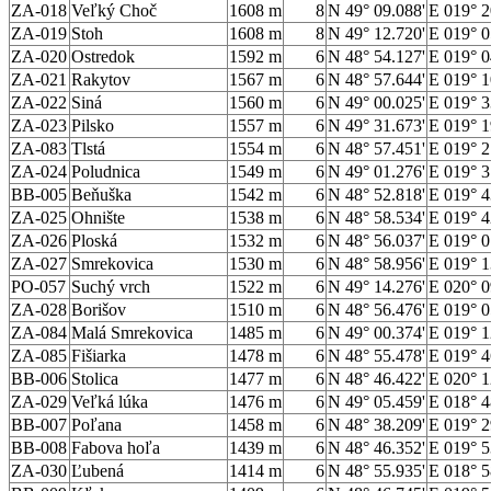
ZA-018
Veľký Choč
1608 m
8
N 49° 09.088'
E 019° 2
ZA-019
Stoh
1608 m
8
N 49° 12.720'
E 019° 0
ZA-020
Ostredok
1592 m
6
N 48° 54.127'
E 019° 0
ZA-021
Rakytov
1567 m
6
N 48° 57.644'
E 019° 1
ZA-022
Siná
1560 m
6
N 49° 00.025'
E 019° 3
ZA-023
Pilsko
1557 m
6
N 49° 31.673'
E 019° 1
ZA-083
Tlstá
1554 m
6
N 48° 57.451'
E 019° 2
ZA-024
Poludnica
1549 m
6
N 49° 01.276'
E 019° 3
BB-005
Beňuška
1542 m
6
N 48° 52.818'
E 019° 4
ZA-025
Ohnište
1538 m
6
N 48° 58.534'
E 019° 4
ZA-026
Ploská
1532 m
6
N 48° 56.037'
E 019° 0
ZA-027
Smrekovica
1530 m
6
N 48° 58.956'
E 019° 1
PO-057
Suchý vrch
1522 m
6
N 49° 14.276'
E 020° 0
ZA-028
Borišov
1510 m
6
N 48° 56.476'
E 019° 0
ZA-084
Malá Smrekovica
1485 m
6
N 49° 00.374'
E 019° 1
ZA-085
Fišiarka
1478 m
6
N 48° 55.478'
E 019° 4
BB-006
Stolica
1477 m
6
N 48° 46.422'
E 020° 1
ZA-029
Veľká lúka
1476 m
6
N 49° 05.459'
E 018° 4
BB-007
Poľana
1458 m
6
N 48° 38.209'
E 019° 2
BB-008
Fabova hoľa
1439 m
6
N 48° 46.352'
E 019° 5
ZA-030
Ľubená
1414 m
6
N 48° 55.935'
E 018° 5