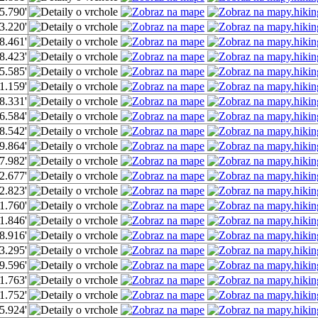
5.790'
3.220'
8.461'
8.423'
5.585'
1.159'
8.331'
6.584'
8.542'
9.864'
7.982'
2.677'
2.823'
1.760'
1.846'
8.916'
3.295'
9.596'
1.763'
1.752'
5.924'