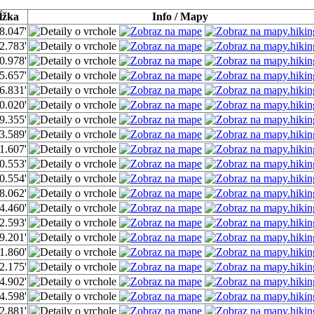
ĺžka
Info / Mapy
8.047'
2.783'
0.978'
5.657'
6.831'
0.020'
9.355'
3.589'
1.607'
0.553'
0.554'
8.062'
4.460'
2.593'
9.201'
1.860'
2.175'
4.902'
4.598'
2.881'