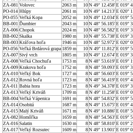
ZA-081
Volovec
2063 m
10
N 49° 12.458'
E 019° 4
PO-014
Hlúpy
2061 m
10
N 49° 14.213'
E 020° 1
PO-055
Veľká Kopa
2052 m
10
N 49° 12.034'
E 019° 5
BB-001
Ďumbier
2043 m
10
N 48° 56.185'
E 019° 3
ZA-006
Chopok
2024 m
10
N 48° 56.582'
E 019° 3
BB-002
Skalka
1980 m
10
N 48° 55.738'
E 019° 3
BB-003
Kráľova hoľa
1946 m
10
N 48° 52.972'
E 020° 0
PO-056
Veľká Brdárová grapa
1859 m
10
N 49° 11.812'
E 019° 5
ZA-007
Sivý vrch
1805 m
10
N 49° 12.674'
E 019° 3
ZA-008
Veľká Chochuľa
1753 m
8
N 48° 53.619'
E 019° 1
ZA-009
Krakova hoľa
1752 m
8
N 48° 59.093'
E 019° 3
ZA-010
Veľký Bok
1727 m
8
N 48° 56.603'
E 019° 5
ZA-012
Rovná hoľa
1723 m
8
N 48° 56.419'
E 019° 4
ZA-011
Babia hora
1723 m
8
N 49° 34.378'
E 019° 3
ZA-013
Veľký Kriváň
1709 m
8
N 49° 11.258'
E 019° 0
BB-004
Veľká Vápenica
1691 m
8
N 48° 54.832'
E 019° 5
ZA-014
Osobitá
1687 m
8
N 49° 15.675'
E 019° 4
ZA-015
Malý Kriváň
1671 m
8
N 49° 10.886'
E 018° 5
ZA-082
Homôľka
1659 m
8
N 48° 54.563'
E 019° 5
ZA-016
Salatin
1630 m
8
N 48° 58.810'
E 019° 2
ZA-017
Veľký Rozsutec
1609 m
8
N 49° 13.901'
E 019° 0