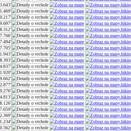
3.643'
1.469'
0.217'
9.697'
8.312'
7.766'
7.494'
7.705'
1.943'
8.393'
4.837'
1.920'
9.662'
2.877'
9.276'
4.813'
8.126'
7.659'
2.369'
1.234'
0.562'