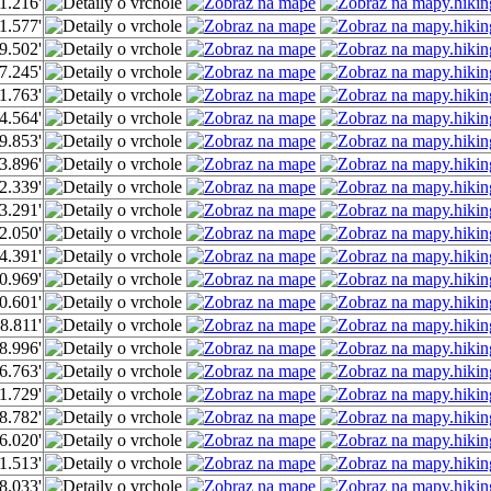
1.216'
1.577'
9.502'
7.245'
1.763'
4.564'
9.853'
3.896'
2.339'
3.291'
2.050'
4.391'
0.969'
0.601'
8.811'
8.996'
6.763'
1.729'
8.782'
6.020'
1.513'
8.033'