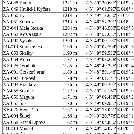
ZA-048
Budín
1221 m
4
N 49° 20.647'
E 019° 2
ZA-049
Hnilická Kýčera
1218 m
4
N 49° 01.595'
E 018° 4
ZA-050
Lysica
1214 m
4
N 49° 13.650'
E 019° 1
ZA-051
Stražov
1213 m
4
N 48° 57.301'
E 018° 2
BB-044
Malá Stožka
1204 m
4
N 48° 46.503'
E 019° 5
ZA-052
Kozia skala
1202 m
4
N 48° 57.687'
E 018° 5
ZA-090
Vysoké
1200 m
4
N 49° 00.100'
E 019° 5
PO-018
Smrekovica
1199 m
4
N 49° 02.794'
E 020° 5
ZA-053
Skalky
1190 m
4
N 48° 59.532'
E 018° 4
ZA-054
Kopa
1187 m
4
N 49° 08.228'
E 019° 0
KE-025
Osadník
1185 m
4
N 48° 40.225'
E 020° 4
ZA-091
Červený grúň
1180 m
4
N 48° 59.146'
E 019° 2
ZA-092
Turková
1178 m
4
N 49° 01.141'
E 019° 5
ZA-093
Brankov
1176 m
4
N 49° 00.307'
E 019° 1
ZA-055
Sokolie
1172 m
4
N 49° 14.160'
E 019° 0
ZA-056
Magura
1171 m
4
N 49° 09.488'
E 019° 2
ZA-057
Šip
1170 m
4
N 49° 09.927'
E 019° 1
KE-026
Remiaška
1167 m
4
N 48° 53.051'
E 020° 1
ZA-094
Štibel
1166 m
4
N 49° 20.776'
E 019° 1
ZA-058
Nižná Lipová
1162 m
4
N 49° 04.880'
E 019° 0
PO-019
Minčol
1157 m
4
N 49° 14.077'
E 020° 5