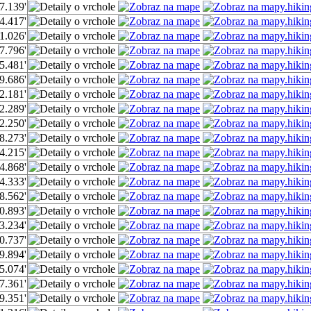
7.139'
4.417'
1.026'
7.796'
5.481'
9.686'
2.181'
2.289'
2.250'
8.273'
4.215'
4.868'
4.333'
8.562'
0.893'
3.234'
0.737'
9.894'
5.074'
7.361'
9.351'