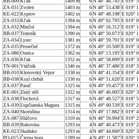
BB-009
Kľak
1409 m
6
N 48° 46.745'
E 019° 5
ZA-031
Zvolen
1403 m
6
N 48° 53.438'
E 019° 1
KE-022
Kyprov
1402 m
6
N 48° 48.198'
E 020° 1
ZA-033
Kľak
1394 m
6
N 49° 02.795'
E 019° 0
ZA-032
Minčol
1394 m
6
N 49° 16.312'
E 019° 1
BB-037
Trsteník
1390 m
6
N 48° 50.073'
E 020° 1
ZA-034
Lysec
1381 m
6
N 48° 59.791'
E 019° 0
ZA-035
Prosečné
1372 m
6
N 49° 10.500'
E 019° 3
ZA-086
Osnica
1362 m
6
N 49° 13.195'
E 019° 0
ZA-036
Kľak
1352 m
6
N 48° 58.899'
E 018° 3
TN-001
Vtáčnik
1346 m
6
N 48° 37.486'
E 018° 3
BB-010
Klenovský Vepor
1338 m
6
N 48° 41.354'
E 019° 4
BB-038
Kozí chrbát
1330 m
6
N 48° 51.620'
E 019° 1
ZA-037
Parač
1325 m
6
N 49° 19.457'
E 019° 1
KE-001
Zlatý stôl
1322 m
6
N 48° 46.005'
E 020° 3
ZA-038
Flochová
1317 m
6
N 48° 48.527'
E 018° 5
ZA-039
Ľupčianska Magura
1315 m
6
N 49° 00.539'
E 019° 2
ZA-040
Skorušina
1314 m
6
N 49° 17.882'
E 019° 4
ZA-087
Hláčovo
1310 m
6
N 48° 59.994'
E 019° 2
BB-039
Bukovina
1293 m
4
N 48° 40.473'
E 019° 2
KE-023
Skalisko
1293 m
4
N 48° 44.660'
E 020° 3
PO-015
Čierna hora
1289 m
4
N 49° 11.587'
E 020° 3