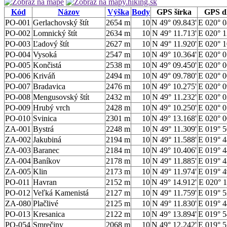
Kód
Názov
Výška
Body
GPS šírka
GPS d
PO-001
Gerlachovský štít
2654 m
10
N 49° 09.843'
E 020° 0
PO-002
Lomnický štít
2634 m
10
N 49° 11.713'
E 020° 1
PO-003
Ľadový štít
2627 m
10
N 49° 11.920'
E 020° 1
PO-004
Vysoká
2547 m
10
N 49° 10.364'
E 020° 0
PO-005
Končistá
2538 m
10
N 49° 09.450'
E 020° 0
PO-006
Kriváň
2494 m
10
N 49° 09.780'
E 020° 0
PO-007
Bradavica
2476 m
10
N 49° 10.275'
E 020° 0
PO-008
Mengusovský štít
2432 m
10
N 49° 11.232'
E 020° 0
PO-009
Hrubý vrch
2428 m
10
N 49° 10.250'
E 020° 0
PO-010
Svinica
2301 m
10
N 49° 13.168'
E 020° 0
ZA-001
Bystrá
2248 m
10
N 49° 11.309'
E 019° 5
ZA-002
Jakubiná
2194 m
10
N 49° 11.588'
E 019° 4
ZA-003
Baranec
2184 m
10
N 49° 10.406'
E 019° 4
ZA-004
Baníkov
2178 m
10
N 49° 11.885'
E 019° 4
ZA-005
Klin
2173 m
10
N 49° 11.974'
E 019° 4
PO-011
Havran
2152 m
10
N 49° 14.912'
E 020° 1
PO-012
Veľká Kamenistá
2127 m
10
N 49° 11.759'
E 019° 5
ZA-080
Plačlivé
2125 m
10
N 49° 11.830'
E 019° 4
PO-013
Kresanica
2122 m
10
N 49° 13.894'
E 019° 5
PO-054
Smrečiny
2068 m
10
N 49° 12.242'
E 019° 5