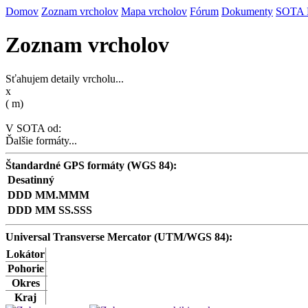
Domov
Zoznam vrcholov
Mapa vrcholov
Fórum
Dokumenty
SOTA
Zoznam vrcholov
Sťahujem detaily vrcholu...
x
(
m)
V SOTA od:
Ďalšie formáty...
Štandardné GPS formáty (WGS 84):
Desatinný
DDD MM.MMM
DDD MM SS.SSS
Universal Transverse Mercator (UTM/WGS 84):
Lokátor
Pohorie
Okres
Kraj