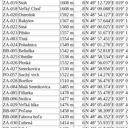
ZA-019
Stoh
1608 m
8
N 49° 12.720'
E 019° 0
ZA-018
Veľký Choč
1608 m
8
N 49° 09.088'
E 019° 2
ZA-020
Ostredok
1592 m
6
N 48° 54.127'
E 019° 0
ZA-021
Rakytov
1567 m
6
N 48° 57.644'
E 019° 1
ZA-022
Siná
1560 m
6
N 49° 00.025'
E 019° 3
ZA-023
Pilsko
1557 m
6
N 49° 31.673'
E 019° 1
ZA-083
Tlstá
1554 m
6
N 48° 57.451'
E 019° 2
ZA-024
Poludnica
1549 m
6
N 49° 01.276'
E 019° 3
BB-005
Beňuška
1542 m
6
N 48° 52.818'
E 019° 4
ZA-025
Ohnište
1538 m
6
N 48° 58.534'
E 019° 4
ZA-026
Ploská
1532 m
6
N 48° 56.037'
E 019° 0
ZA-027
Smrekovica
1530 m
6
N 48° 58.956'
E 019° 1
PO-057
Suchý vrch
1522 m
6
N 49° 14.276'
E 020° 0
ZA-028
Borišov
1510 m
6
N 48° 56.476'
E 019° 0
ZA-084
Malá Smrekovica
1485 m
6
N 49° 00.374'
E 019° 1
ZA-085
Fišiarka
1478 m
6
N 48° 55.478'
E 019° 4
BB-006
Stolica
1477 m
6
N 48° 46.422'
E 020° 1
ZA-029
Veľká lúka
1476 m
6
N 49° 05.459'
E 018° 4
BB-007
Poľana
1458 m
6
N 48° 38.209'
E 019° 2
BB-008
Fabova hoľa
1439 m
6
N 48° 46.352'
E 019° 5
ZA-030
Ľubená
1414 m
6
N 48° 55.935'
E 018° 5