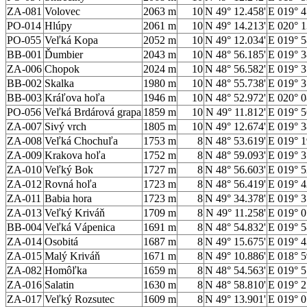
ZA-081
Volovec
2063 m
10
N 49° 12.458'
E 019° 4
PO-014
Hlúpy
2061 m
10
N 49° 14.213'
E 020° 1
PO-055
Veľká Kopa
2052 m
10
N 49° 12.034'
E 019° 5
BB-001
Ďumbier
2043 m
10
N 48° 56.185'
E 019° 3
ZA-006
Chopok
2024 m
10
N 48° 56.582'
E 019° 3
BB-002
Skalka
1980 m
10
N 48° 55.738'
E 019° 3
BB-003
Kráľova hoľa
1946 m
10
N 48° 52.972'
E 020° 0
PO-056
Veľká Brdárová grapa
1859 m
10
N 49° 11.812'
E 019° 5
ZA-007
Sivý vrch
1805 m
10
N 49° 12.674'
E 019° 3
ZA-008
Veľká Chochuľa
1753 m
8
N 48° 53.619'
E 019° 1
ZA-009
Krakova hoľa
1752 m
8
N 48° 59.093'
E 019° 3
ZA-010
Veľký Bok
1727 m
8
N 48° 56.603'
E 019° 5
ZA-012
Rovná hoľa
1723 m
8
N 48° 56.419'
E 019° 4
ZA-011
Babia hora
1723 m
8
N 49° 34.378'
E 019° 3
ZA-013
Veľký Kriváň
1709 m
8
N 49° 11.258'
E 019° 0
BB-004
Veľká Vápenica
1691 m
8
N 48° 54.832'
E 019° 5
ZA-014
Osobitá
1687 m
8
N 49° 15.675'
E 019° 4
ZA-015
Malý Kriváň
1671 m
8
N 49° 10.886'
E 018° 5
ZA-082
Homôľka
1659 m
8
N 48° 54.563'
E 019° 5
ZA-016
Salatin
1630 m
8
N 48° 58.810'
E 019° 2
ZA-017
Veľký Rozsutec
1609 m
8
N 49° 13.901'
E 019° 0