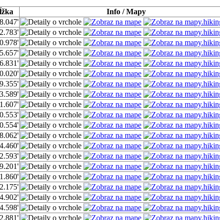
ĺžka
Info / Mapy
8.047'
2.783'
0.978'
5.657'
6.831'
0.020'
9.355'
3.589'
1.607'
0.553'
0.554'
8.062'
4.460'
2.593'
9.201'
1.860'
2.175'
4.902'
4.598'
2.881'