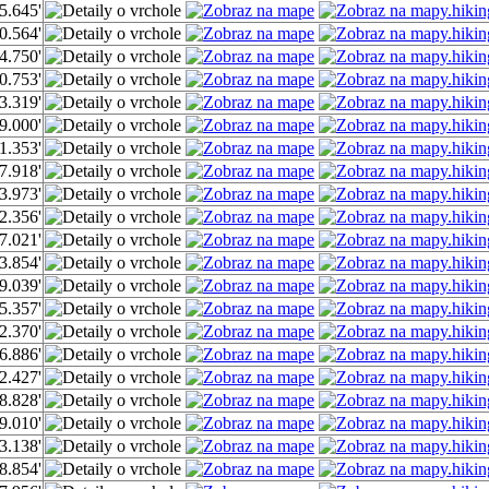
5.645'
0.564'
4.750'
0.753'
3.319'
9.000'
1.353'
7.918'
3.973'
2.356'
7.021'
3.854'
9.039'
5.357'
2.370'
6.886'
2.427'
8.828'
9.010'
3.138'
8.854'