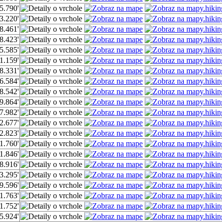
5.790'
3.220'
8.461'
8.423'
5.585'
1.159'
8.331'
6.584'
8.542'
9.864'
7.982'
2.677'
2.823'
1.760'
1.846'
8.916'
3.295'
9.596'
1.763'
1.752'
5.924'