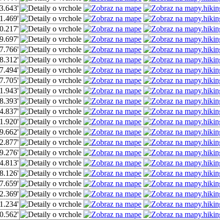
3.643'
1.469'
0.217'
9.697'
7.766'
8.312'
7.494'
7.705'
1.943'
8.393'
4.837'
1.920'
9.662'
2.877'
9.276'
4.813'
8.126'
7.659'
2.369'
1.234'
0.562'