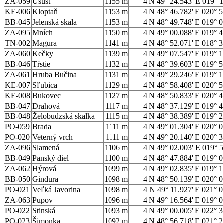
ZA-059
Úšust
1155 m
4
N 49° 24.543'
E 019° 1
KE-006
Kloptaň
1153 m
4
N 48° 46.782'
E 020° 5
BB-045
Jelenská skala
1153 m
4
N 48° 49.748'
E 019° 0
ZA-095
Mních
1150 m
4
N 49° 00.088'
E 019° 4
TN-002
Magura
1141 m
4
N 48° 52.071'
E 018° 3
ZA-060
Kečky
1139 m
4
N 49° 07.547'
E 019° 1
BB-046
Tŕstie
1132 m
4
N 48° 39.603'
E 019° 5
ZA-061
Hruba Bučina
1131 m
4
N 49° 29.246'
E 019° 1
KE-007
Sľubica
1129 m
4
N 48° 58.408'
E 020° 5
KE-008
Bukovec
1127 m
4
N 48° 50.833'
E 020° 4
BB-047
Drahová
1117 m
4
N 48° 37.129'
E 019° 4
BB-048
Želobudzská skalka
1115 m
4
N 48° 38.389'
E 019° 2
PO-059
Brada
1111 m
4
N 49° 01.304'
E 020° 0
PO-020
Veterný vrch
1111 m
4
N 49° 20.140'
E 020° 3
ZA-096
Slamená
1106 m
4
N 49° 02.003'
E 019° 5
BB-049
Panský diel
1100 m
4
N 48° 47.884'
E 019° 0
ZA-062
Hýrová
1099 m
4
N 49° 02.835'
E 019° 1
BB-050
Gindura
1098 m
4
N 48° 50.139'
E 020° 0
PO-021
Veľká Javorina
1098 m
4
N 49° 11.927'
E 021° 0
ZA-063
Pupov
1096 m
4
N 49° 16.564'
E 019° 0
PO-022
Stinská
1093 m
4
N 49° 00.005'
E 022° 3
PO-023
Šimonka
1092 m
4
N 48° 56.718'
E 021° 2