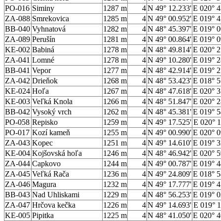
PO-016
Siminy
1287 m
4
N 49° 12.233'
E 020° 4
ZA-088
Smrekovica
1285 m
4
N 49° 00.952'
E 019° 4
BB-040
Vyhnatová
1282 m
4
N 48° 45.397'
E 019° 0
ZA-089
Perušín
1281 m
4
N 49° 00.864'
E 019° 0
KE-002
Babiná
1278 m
4
N 48° 49.814'
E 020° 2
ZA-041
Lomné
1278 m
4
N 49° 10.280'
E 019° 2
BB-041
Vepor
1277 m
4
N 48° 42.914'
E 019° 2
ZA-042
Drieňok
1268 m
4
N 48° 53.423'
E 018° 5
KE-024
Hoľa
1267 m
4
N 48° 47.618'
E 020° 3
KE-003
Veľká Knola
1266 m
4
N 48° 51.847'
E 020° 2
BB-042
Vysoký vrch
1262 m
4
N 48° 45.381'
E 019° 5
PO-058
Repisko
1259 m
4
N 49° 17.525'
E 020° 1
PO-017
Kozí kameň
1255 m
4
N 49° 00.990'
E 020° 0
ZA-043
Kopec
1251 m
4
N 49° 14.610'
E 019° 3
KE-004
Kojšovská hoľa
1246 m
4
N 48° 46.942'
E 020° 5
ZA-044
Capkovo
1244 m
4
N 49° 00.787'
E 019° 4
ZA-045
Veľká Rača
1236 m
4
N 49° 24.809'
E 018° 5
ZA-046
Magura
1232 m
4
N 49° 17.777'
E 019° 4
BB-043
Nad Uhliskami
1229 m
4
N 48° 56.253'
E 019° 0
ZA-047
Hrčova kečka
1226 m
4
N 49° 14.693'
E 019° 1
KE-005
Pipitka
1225 m
4
N 48° 41.050'
E 020° 4