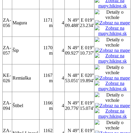
ZA-
1171
N 49°
E 019°
Magura
4
056
m
09.488'
23.234'
ZA-
1170
N 49°
E 019°
Šip
4
057
m
09.927'
10.737'
KE-
1167
N 48°
E 020°
Remiaška
4
026
m
53.051'
19.894'
ZA-
1166
N 49°
E 019°
Štibel
4
094
m
20.776'
15.074'
ZA-
1162
N 49°
E 019°