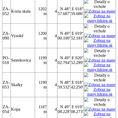
ZA-
1202
N 48°
E 018°
Kozia skala
4
052
m
57.687'
59.686'
ZA-
1200
N 49°
E 019°
Vysoké
4
090
m
00.100'
52.181'
PO-
1199
N 49°
E 020°
Smrekovica
4
018
m
02.794'
52.289'
ZA-
1190
N 48°
E 018°
Skalky
4
053
m
59.532'
42.250'
ZA-
1187
N 49°
E 019°
Kopa
4
054
m
08.228'
08.273'