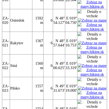
ZA-
1592
N 48°
E 019°
Ostredok
6
020
m
54.127'
04.750'
ZA-
1567
N 48°
E 019°
Rakytov
6
021
m
57.644'
10.753'
ZA-
1560
N 49°
E 019°
Siná
6
022
m
00.025'
33.319'
ZA-
1557
N 49°
E 019°
Pilsko
6
023
m
31.673'
19.000'
ZA-
1554
N 48°
E 019°