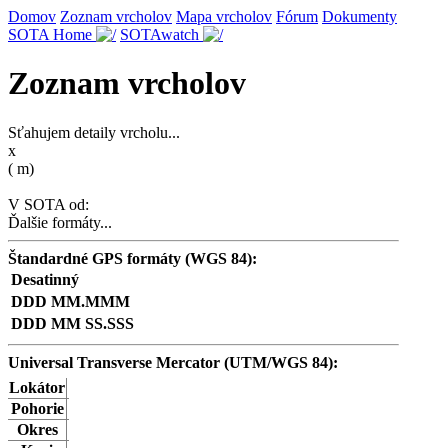
Domov
Zoznam vrcholov
Mapa vrcholov
Fórum
Dokumenty
SOTA Home
SOTAwatch
Zoznam vrcholov
Sťahujem detaily vrcholu...
x
(
m)
V SOTA od:
Ďalšie formáty...
Štandardné GPS formáty (WGS 84):
Desatinný
DDD MM.MMM
DDD MM SS.SSS
Universal Transverse Mercator (UTM/WGS 84):
Lokátor
Pohorie
Okres