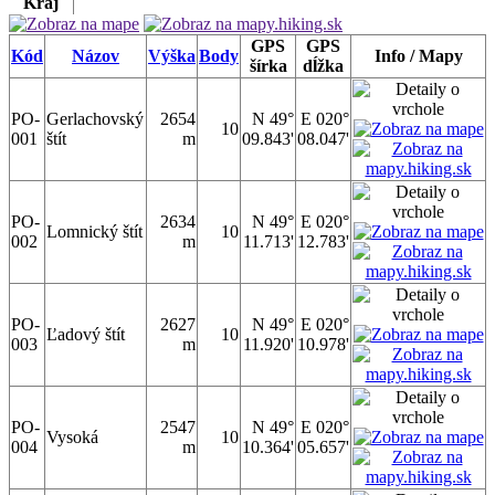
Kraj
GPS
GPS
Kód
Názov
Výška
Body
Info / Mapy
šírka
dĺžka
PO-
Gerlachovský
2654
N 49°
E 020°
10
001
štít
m
09.843'
08.047'
PO-
2634
N 49°
E 020°
Lomnický štít
10
002
m
11.713'
12.783'
PO-
2627
N 49°
E 020°
Ľadový štít
10
003
m
11.920'
10.978'
PO-
2547
N 49°
E 020°
Vysoká
10
004
m
10.364'
05.657'