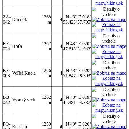
ZA-
1268
N 48°
E 018°
Drieňok
4
042
m
53.423'
57.705'
KE-
1267
N 48°
E 020°
Hoľa
4
024
m
47.618'
31.943'
KE-
1266
N 48°
E 020°
Veľká Knola
4
003
m
51.847'
28.393'
BB-
1262
N 48°
E 019°
Vysoký vrch
4
042
m
45.381'
54.837'
PO-
1259
N 49°
E 020°
Repisko
4