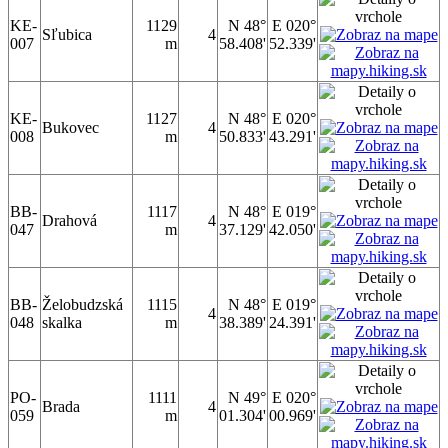
KE-
1129
N 48°
E 020°
Sľubica
4
007
m
58.408'
52.339'
KE-
1127
N 48°
E 020°
Bukovec
4
008
m
50.833'
43.291'
BB-
1117
N 48°
E 019°
Drahová
4
047
m
37.129'
42.050'
BB-
Želobudzská
1115
N 48°
E 019°
4
048
skalka
m
38.389'
24.391'
PO-
1111
N 49°
E 020°
Brada
4
059
m
01.304'
00.969'