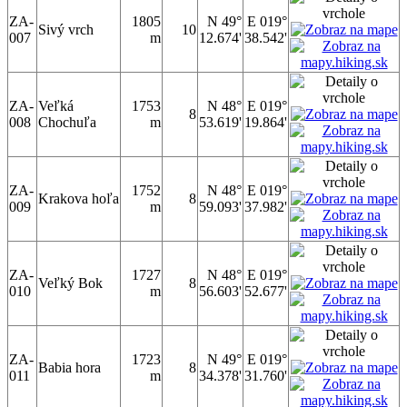
ZA-
1805
N 49°
E 019°
Sivý vrch
10
007
m
12.674'
38.542'
ZA-
Veľká
1753
N 48°
E 019°
8
008
Chochuľa
m
53.619'
19.864'
ZA-
1752
N 48°
E 019°
Krakova hoľa
8
009
m
59.093'
37.982'
ZA-
1727
N 48°
E 019°
Veľký Bok
8
010
m
56.603'
52.677'
ZA-
1723
N 49°
E 019°
Babia hora
8
011
m
34.378'
31.760'