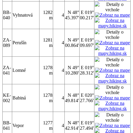
BB-
1282
N 48°
E 019°
Vyhnatová
4
040
m
45.397'
00.217'
ZA-
1281
N 49°
E 019°
Perušín
4
089
m
00.864'
09.697'
ZA-
1278
N 49°
E 019°
Lomné
4
041
m
10.280'
28.312'
KE-
1278
N 48°
E 020°
Babiná
4
002
m
49.814'
27.766'
BB-
1277
N 48°
E 019°
Vepor
4
041
m
42.914'
27.494'