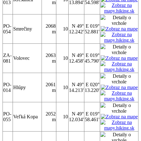
013
m
13.894'
54.598'
PO-
2068
N 49°
E 019°
Smrečiny
10
054
m
12.242'
52.881'
ZA-
2063
N 49°
E 019°
Volovec
10
081
m
12.458'
45.790'
PO-
2061
N 49°
E 020°
Hlúpy
10
014
m
14.213'
13.220'
PO-
2052
N 49°
E 019°
Veľká Kopa
10
055
m
12.034'
58.461'