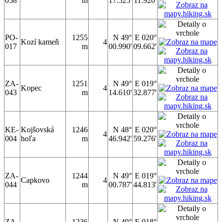
058
m
17.525'
11.920'
PO-
1255
N 49°
E 020°
Kozí kameň
4
017
m
00.990'
09.662'
ZA-
1251
N 49°
E 019°
Kopec
4
043
m
14.610'
32.877'
KE-
Kojšovská
1246
N 48°
E 020°
4
004
hoľa
m
46.942'
59.276'
ZA-
1244
N 49°
E 019°
Capkovo
4
044
m
00.787'
44.813'
ZA-
1236
N 49°
E 018°