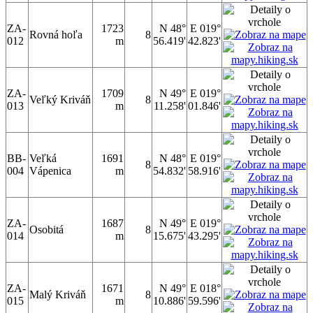
ZA-
1723
N 48°
E 019°
Rovná hoľa
8
012
m
56.419'
42.823'
ZA-
1709
N 49°
E 019°
Veľký Kriváň
8
013
m
11.258'
01.846'
BB-
Veľká
1691
N 48°
E 019°
8
004
Vápenica
m
54.832'
58.916'
ZA-
1687
N 49°
E 019°
Osobitá
8
014
m
15.675'
43.295'
ZA-
1671
N 49°
E 018°
Malý Kriváň
8
015
m
10.886'
59.596'