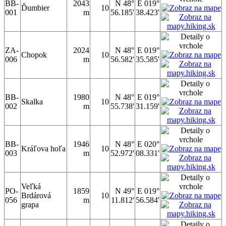
BB-
2043
N 48°
E 019°
Ďumbier
10
001
m
56.185'
38.423'
ZA-
2024
N 48°
E 019°
Chopok
10
006
m
56.582'
35.585'
BB-
1980
N 48°
E 019°
Skalka
10
002
m
55.738'
31.159'
BB-
1946
N 48°
E 020°
Kráľova hoľa
10
003
m
52.972'
08.331'
Veľká
PO-
1859
N 49°
E 019°
Brdárová
10
056
m
11.812'
56.584'
grapa