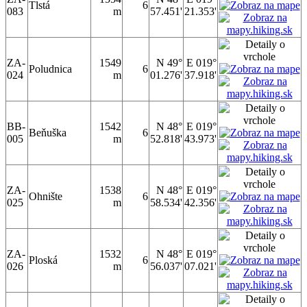
Tlstá
6
083
m
57.451'
21.353'
ZA-
1549
N 49°
E 019°
Poludnica
6
024
m
01.276'
37.918'
BB-
1542
N 48°
E 019°
Beňuška
6
005
m
52.818'
43.973'
ZA-
1538
N 48°
E 019°
Ohnište
6
025
m
58.534'
42.356'
ZA-
1532
N 48°
E 019°
Ploská
6
026
m
56.037'
07.021'