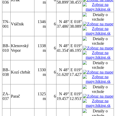
036
m
58.899'
38.455'
TN-
1346
N 48°
E 018°
Vtáčnik
6
001
m
37.486'
38.089'
BB-
Klenovský
1338
N 48°
E 019°
6
010
Vepor
m
41.354'
46.195'
BB-
1330
N 48°
E 019°
Kozí chrbát
6
038
m
51.620'
17.427'
ZA-
1325
N 49°
E 019°
Parač
6
037
m
19.457'
12.953'