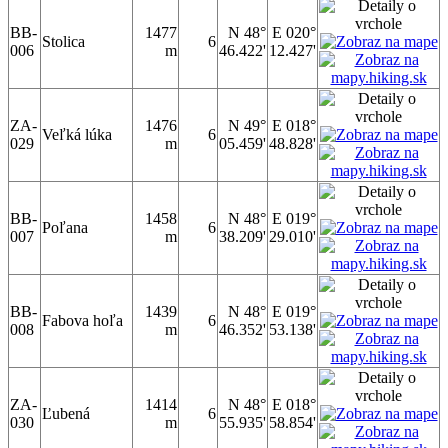
BB-
1477
N 48°
E 020°
Stolica
6
006
m
46.422'
12.427'
ZA-
1476
N 49°
E 018°
Veľká lúka
6
029
m
05.459'
48.828'
BB-
1458
N 48°
E 019°
Poľana
6
007
m
38.209'
29.010'
BB-
1439
N 48°
E 019°
Fabova hoľa
6
008
m
46.352'
53.138'
ZA-
1414
N 48°
E 018°
Ľubená
6
030
m
55.935'
58.854'