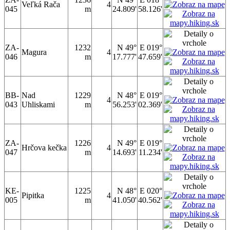
Veľká Rača
4
045
m
24.809'
58.126'
ZA-
1232
N 49°
E 019°
Magura
4
046
m
17.777'
47.659'
BB-
Nad
1229
N 48°
E 019°
4
043
Uhliskami
m
56.253'
02.369'
ZA-
1226
N 49°
E 019°
Hrčova kečka
4
047
m
14.693'
11.234'
KE-
1225
N 48°
E 020°
Pipitka
4
005
m
41.050'
40.562'