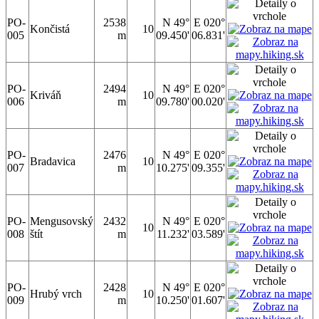
PO-
2538
N 49°
E 020°
Končistá
10
005
m
09.450'
06.831'
PO-
2494
N 49°
E 020°
Kriváň
10
006
m
09.780'
00.020'
PO-
2476
N 49°
E 020°
Bradavica
10
007
m
10.275'
09.355'
PO-
Mengusovský
2432
N 49°
E 020°
10
008
štít
m
11.232'
03.589'
PO-
2428
N 49°
E 020°
Hrubý vrch
10
009
m
10.250'
01.607'