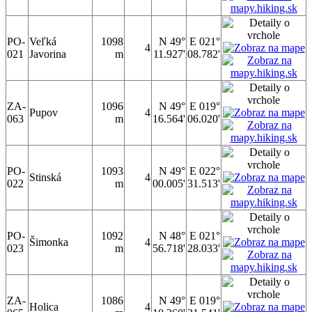
PO-
Veľká
1098
N 49°
E 021°
4
021
Javorina
m
11.927'
08.782'
ZA-
1096
N 49°
E 019°
Pupov
4
063
m
16.564'
06.020'
PO-
1093
N 49°
E 022°
Stinská
4
022
m
00.005'
31.513'
PO-
1092
N 48°
E 021°
Šimonka
4
023
m
56.718'
28.033'
ZA-
1086
N 49°
E 019°
Holica
4