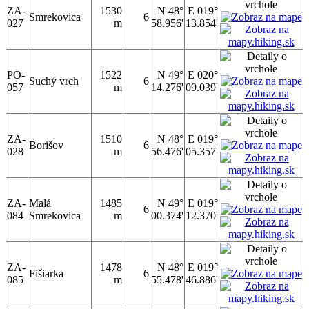
ZA-
1530
N 48°
E 019°
Smrekovica
6
027
m
58.956'
13.854'
PO-
1522
N 49°
E 020°
Suchý vrch
6
057
m
14.276'
09.039'
ZA-
1510
N 48°
E 019°
Borišov
6
028
m
56.476'
05.357'
ZA-
Malá
1485
N 49°
E 019°
6
084
Smrekovica
m
00.374'
12.370'
ZA-
1478
N 48°
E 019°
Fišiarka
6
085
m
55.478'
46.886'