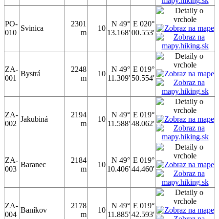
PO-
2301
N 49°
E 020°
Svinica
10
010
m
13.168'
00.553'
ZA-
2248
N 49°
E 019°
Bystrá
10
001
m
11.309'
50.554'
ZA-
2194
N 49°
E 019°
Jakubiná
10
002
m
11.588'
48.062'
ZA-
2184
N 49°
E 019°
Baranec
10
003
m
10.406'
44.460'
ZA-
2178
N 49°
E 019°
Baníkov
10
004
m
11.885'
42.593'