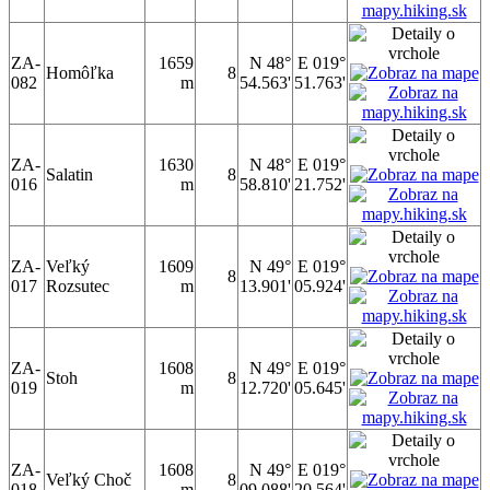
ZA-
1659
N 48°
E 019°
Homôľka
8
082
m
54.563'
51.763'
ZA-
1630
N 48°
E 019°
Salatin
8
016
m
58.810'
21.752'
ZA-
Veľký
1609
N 49°
E 019°
8
017
Rozsutec
m
13.901'
05.924'
ZA-
1608
N 49°
E 019°
Stoh
8
019
m
12.720'
05.645'
ZA-
1608
N 49°
E 019°
Veľký Choč
8
018
m
09.088'
20.564'