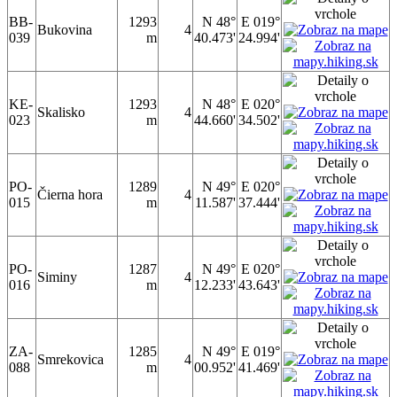
BB-
1293
N 48°
E 019°
Bukovina
4
039
m
40.473'
24.994'
KE-
1293
N 48°
E 020°
Skalisko
4
023
m
44.660'
34.502'
PO-
1289
N 49°
E 020°
Čierna hora
4
015
m
11.587'
37.444'
PO-
1287
N 49°
E 020°
Siminy
4
016
m
12.233'
43.643'
ZA-
1285
N 49°
E 019°
Smrekovica
4
088
m
00.952'
41.469'