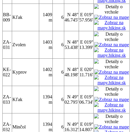
BB-
1409
N 48°
E 019°
Kľak
6
009
m
46.745'
57.956'
ZA-
1403
N 48°
E 019°
Zvolen
6
031
m
53.438'
13.399'
KE-
1402
N 48°
E 020°
Kyprov
6
022
m
48.198'
11.716'
ZA-
1394
N 49°
E 019°
Kľak
6
033
m
02.795'
06.734'
ZA-
1394
N 49°
E 019°
Minčol
6
032
m
16.312'
14.807'