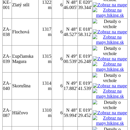
KE-
1322
N 48°
E 020°
Zlatý stôl
6
001
m
46.005'
39.344'
ZA-
1317
N 48°
E 018°
Flochová
6
038
m
48.527'
58.312'
ZA-
Ľupčianska
1315
N 49°
E 019°
6
039
Magura
m
00.539'
26.248'
ZA-
1314
N 49°
E 019°
Skorušina
6
040
m
17.882'
41.539'
ZA-
1310
N 48°
E 019°
Hláčovo
6
087
m
59.994'
29.452'