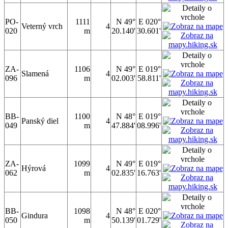
PO-
1111
N 49°
E 020°
Veterný vrch
4
020
m
20.140'
30.601'
ZA-
1106
N 49°
E 019°
Slamená
4
096
m
02.003'
58.811'
BB-
1100
N 48°
E 019°
Panský diel
4
049
m
47.884'
08.996'
ZA-
1099
N 49°
E 019°
Hýrová
4
062
m
02.835'
16.763'
BB-
1098
N 48°
E 020°
Gindura
4
050
m
50.139'
01.729'