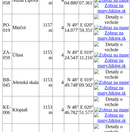
Nižná Lipová
4
058
m
04.880'
07.361'
PO-
1157
N 49°
E 020°
Minčol
4
019
m
14.077'
59.351'
ZA-
1155
N 49°
E 019°
Úšust
4
059
m
24.543'
11.216'
BB-
1153
N 48°
E 019°
Jelenská skala
4
045
m
49.748'
09.502'
KE-
1153
N 48°
E 020°
Kloptaň
4
006
m
46.782'
51.577'