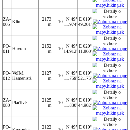
ZA-
2173
N 49°
E 019°
Klin
10
005
m
11.974'
49.201'
PO-
2152
N 49°
E 020°
Havran
10
011
m
14.912'
11.860'
PO-
Veľká
2127
N 49°
E 019°
10
012
Kamenistá
m
11.759'
52.175'
ZA-
2125
N 49°
E 019°
Plačlivé
10
080
m
11.830'
44.902'
PO-
2122
N 49°
E 019°
Kresanica
10