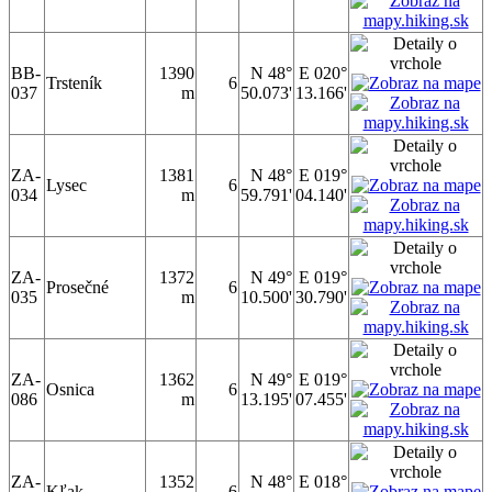
BB-
1390
N 48°
E 020°
Trsteník
6
037
m
50.073'
13.166'
ZA-
1381
N 48°
E 019°
Lysec
6
034
m
59.791'
04.140'
ZA-
1372
N 49°
E 019°
Prosečné
6
035
m
10.500'
30.790'
ZA-
1362
N 49°
E 019°
Osnica
6
086
m
13.195'
07.455'
ZA-
1352
N 48°
E 018°
Kľak
6