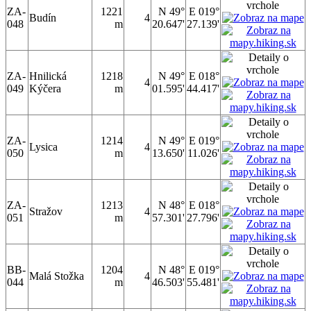
ZA-
1221
N 49°
E 019°
Budín
4
048
m
20.647'
27.139'
ZA-
Hnilická
1218
N 49°
E 018°
4
049
Kýčera
m
01.595'
44.417'
ZA-
1214
N 49°
E 019°
Lysica
4
050
m
13.650'
11.026'
ZA-
1213
N 48°
E 018°
Stražov
4
051
m
57.301'
27.796'
BB-
1204
N 48°
E 019°
Malá Stožka
4
044
m
46.503'
55.481'