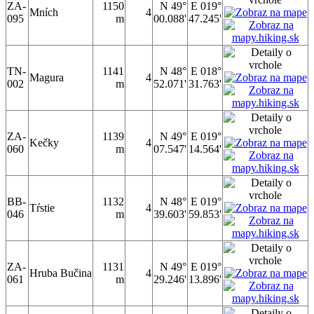
ZA-
1150
N 49°
E 019°
Mních
4
095
m
00.088'
47.245'
TN-
1141
N 48°
E 018°
Magura
4
002
m
52.071'
31.763'
ZA-
1139
N 49°
E 019°
Kečky
4
060
m
07.547'
14.564'
BB-
1132
N 48°
E 019°
Tŕstie
4
046
m
39.603'
59.853'
ZA-
1131
N 49°
E 019°
Hruba Bučina
4
061
m
29.246'
13.896'