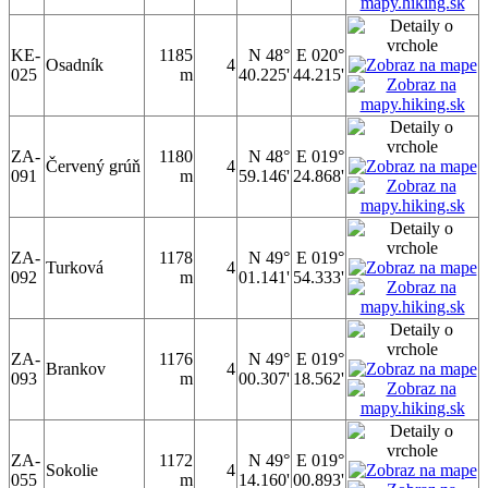
KE-
1185
N 48°
E 020°
Osadník
4
025
m
40.225'
44.215'
ZA-
1180
N 48°
E 019°
Červený grúň
4
091
m
59.146'
24.868'
ZA-
1178
N 49°
E 019°
Turková
4
092
m
01.141'
54.333'
ZA-
1176
N 49°
E 019°
Brankov
4
093
m
00.307'
18.562'
ZA-
1172
N 49°
E 019°
Sokolie
4
055
m
14.160'
00.893'