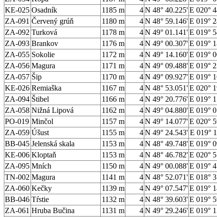
KE-025
Osadník
1185 m
4
N 48° 40.225'
E 020° 4
ZA-091
Červený grúň
1180 m
4
N 48° 59.146'
E 019° 2
ZA-092
Turková
1178 m
4
N 49° 01.141'
E 019° 5
ZA-093
Brankov
1176 m
4
N 49° 00.307'
E 019° 1
ZA-055
Sokolie
1172 m
4
N 49° 14.160'
E 019° 0
ZA-056
Magura
1171 m
4
N 49° 09.488'
E 019° 2
ZA-057
Šip
1170 m
4
N 49° 09.927'
E 019° 1
KE-026
Remiaška
1167 m
4
N 48° 53.051'
E 020° 1
ZA-094
Štibel
1166 m
4
N 49° 20.776'
E 019° 1
ZA-058
Nižná Lipová
1162 m
4
N 49° 04.880'
E 019° 0
PO-019
Minčol
1157 m
4
N 49° 14.077'
E 020° 5
ZA-059
Úšust
1155 m
4
N 49° 24.543'
E 019° 1
BB-045
Jelenská skala
1153 m
4
N 48° 49.748'
E 019° 0
KE-006
Kloptaň
1153 m
4
N 48° 46.782'
E 020° 5
ZA-095
Mních
1150 m
4
N 49° 00.088'
E 019° 4
TN-002
Magura
1141 m
4
N 48° 52.071'
E 018° 3
ZA-060
Kečky
1139 m
4
N 49° 07.547'
E 019° 1
BB-046
Tŕstie
1132 m
4
N 48° 39.603'
E 019° 5
ZA-061
Hruba Bučina
1131 m
4
N 49° 29.246'
E 019° 1