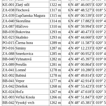
KE-001
Zlatý stôl
1322 m
6
N 48° 46.005'
E 020° 3
ZA-038
Flochová
1317 m
6
N 48° 48.527'
E 018° 5
ZA-039
Ľupčianska Magura
1315 m
6
N 49° 00.539'
E 019° 2
ZA-040
Skorušina
1314 m
6
N 49° 17.882'
E 019° 4
ZA-087
Hláčovo
1310 m
6
N 48° 59.994'
E 019° 2
BB-039
Bukovina
1293 m
4
N 48° 40.473'
E 019° 2
KE-023
Skalisko
1293 m
4
N 48° 44.660'
E 020° 3
PO-015
Čierna hora
1289 m
4
N 49° 11.587'
E 020° 3
PO-016
Siminy
1287 m
4
N 49° 12.233'
E 020° 4
ZA-088
Smrekovica
1285 m
4
N 49° 00.952'
E 019° 4
BB-040
Vyhnatová
1282 m
4
N 48° 45.397'
E 019° 0
ZA-089
Perušín
1281 m
4
N 49° 00.864'
E 019° 0
ZA-041
Lomné
1278 m
4
N 49° 10.280'
E 019° 2
KE-002
Babiná
1278 m
4
N 48° 49.814'
E 020° 2
BB-041
Vepor
1277 m
4
N 48° 42.914'
E 019° 2
ZA-042
Drieňok
1268 m
4
N 48° 53.423'
E 018° 5
KE-024
Hoľa
1267 m
4
N 48° 47.618'
E 020° 3
KE-003
Veľká Knola
1266 m
4
N 48° 51.847'
E 020° 2
BB-042
Vysoký vrch
1262 m
4
N 48° 45.381'
E 019° 5