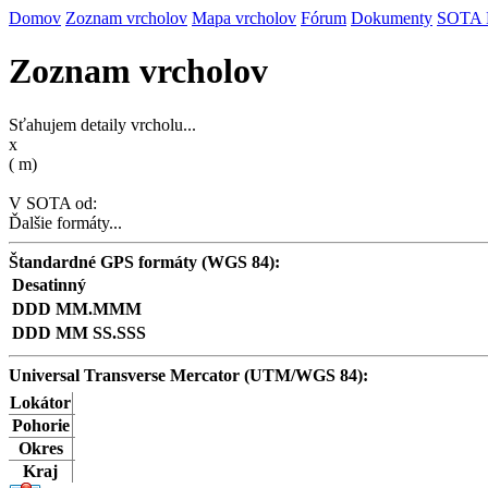
Domov
Zoznam vrcholov
Mapa vrcholov
Fórum
Dokumenty
SOTA
Zoznam vrcholov
Sťahujem detaily vrcholu...
x
(
m)
V SOTA od:
Ďalšie formáty...
Štandardné GPS formáty (WGS 84):
Desatinný
DDD MM.MMM
DDD MM SS.SSS
Universal Transverse Mercator (UTM/WGS 84):
Lokátor
Pohorie
Okres
Kraj