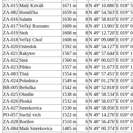
ZA-015
Malý Kriváň
1671 m
8
N 49° 10.886'
E 018° 5
ZA-082
Homôľka
1659 m
8
N 48° 54.563'
E 019° 5
ZA-016
Salatin
1630 m
8
N 48° 58.810'
E 019° 2
ZA-017
Veľký Rozsutec
1609 m
8
N 49° 13.901'
E 019° 0
ZA-019
Stoh
1608 m
8
N 49° 12.720'
E 019° 0
ZA-018
Veľký Choč
1608 m
8
N 49° 09.088'
E 019° 2
ZA-020
Ostredok
1592 m
6
N 48° 54.127'
E 019° 0
ZA-021
Rakytov
1567 m
6
N 48° 57.644'
E 019° 1
ZA-022
Siná
1560 m
6
N 49° 00.025'
E 019° 3
ZA-023
Pilsko
1557 m
6
N 49° 31.673'
E 019° 1
ZA-083
Tlstá
1554 m
6
N 48° 57.451'
E 019° 2
ZA-024
Poludnica
1549 m
6
N 49° 01.276'
E 019° 3
BB-005
Beňuška
1542 m
6
N 48° 52.818'
E 019° 4
ZA-025
Ohnište
1538 m
6
N 48° 58.534'
E 019° 4
ZA-026
Ploská
1532 m
6
N 48° 56.037'
E 019° 0
ZA-027
Smrekovica
1530 m
6
N 48° 58.956'
E 019° 1
PO-057
Suchý vrch
1522 m
6
N 49° 14.276'
E 020° 0
ZA-028
Borišov
1510 m
6
N 48° 56.476'
E 019° 0
ZA-084
Malá Smrekovica
1485 m
6
N 49° 00.374'
E 019° 1