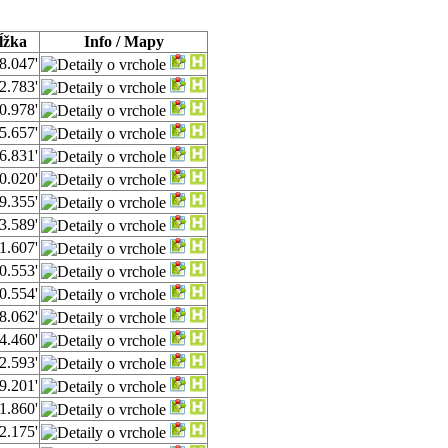
ĺžka
Info / Mapy
8.047'
2.783'
0.978'
5.657'
6.831'
0.020'
9.355'
3.589'
1.607'
0.553'
0.554'
8.062'
4.460'
2.593'
9.201'
1.860'
2.175'