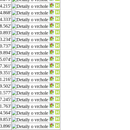
4.215'
4.868'
4.333'
8.562'
0.893'
3.234'
0.737'
9.894'
5.074'
7.361'
9.351'
1.216'
9.502'
1.577'
7.245'
1.763'
4.564'
9.853'
3.896'