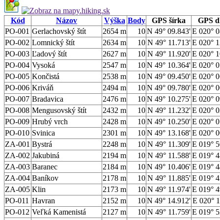
Kód
Názov
Výška
Body
GPS šírka
GPS d
PO-001
Gerlachovský štít
2654 m
10
N 49° 09.843'
E 020° 0
PO-002
Lomnický štít
2634 m
10
N 49° 11.713'
E 020° 1
PO-003
Ľadový štít
2627 m
10
N 49° 11.920'
E 020° 1
PO-004
Vysoká
2547 m
10
N 49° 10.364'
E 020° 0
PO-005
Končistá
2538 m
10
N 49° 09.450'
E 020° 0
PO-006
Kriváň
2494 m
10
N 49° 09.780'
E 020° 0
PO-007
Bradavica
2476 m
10
N 49° 10.275'
E 020° 0
PO-008
Mengusovský štít
2432 m
10
N 49° 11.232'
E 020° 0
PO-009
Hrubý vrch
2428 m
10
N 49° 10.250'
E 020° 0
PO-010
Svinica
2301 m
10
N 49° 13.168'
E 020° 0
ZA-001
Bystrá
2248 m
10
N 49° 11.309'
E 019° 5
ZA-002
Jakubiná
2194 m
10
N 49° 11.588'
E 019° 4
ZA-003
Baranec
2184 m
10
N 49° 10.406'
E 019° 4
ZA-004
Baníkov
2178 m
10
N 49° 11.885'
E 019° 4
ZA-005
Klin
2173 m
10
N 49° 11.974'
E 019° 4
PO-011
Havran
2152 m
10
N 49° 14.912'
E 020° 1
PO-012
Veľká Kamenistá
2127 m
10
N 49° 11.759'
E 019° 5