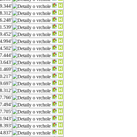
9.344'
8.312'
6.248'
1.539'
9.452'
4.994'
4.502'
7.444'
3.643'
1.469'
0.217'
9.697'
8.312'
7.766'
7.494'
7.705'
1.943'
8.393'
4.837'