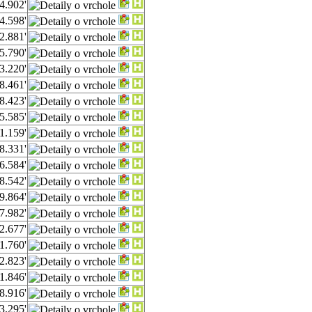
4.902'
4.598'
2.881'
5.790'
3.220'
8.461'
8.423'
5.585'
1.159'
8.331'
6.584'
8.542'
9.864'
7.982'
2.677'
1.760'
2.823'
1.846'
8.916'
3.295'