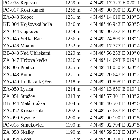
PO-058
Repisko
1259 m
4
N 49° 17.525'
E 020° 1
PO-017
Kozí kameň
1255 m
4
N 49° 00.990'
E 020° 0
ZA-043
Kopec
1251 m
4
N 49° 14.610'
E 019° 3
KE-004
Kojšovská hoľa
1246 m
4
N 48° 46.942'
E 020° 5
ZA-044
Capkovo
1244 m
4
N 49° 00.787'
E 019° 4
ZA-045
Veľká Rača
1236 m
4
N 49° 24.809'
E 018° 5
ZA-046
Magura
1232 m
4
N 49° 17.777'
E 019° 4
BB-043
Nad Uhliskami
1229 m
4
N 48° 56.253'
E 019° 0
ZA-047
Hrčova kečka
1226 m
4
N 49° 14.693'
E 019° 1
KE-005
Pipitka
1225 m
4
N 48° 41.050'
E 020° 4
ZA-048
Budín
1221 m
4
N 49° 20.647'
E 019° 2
ZA-049
Hnilická Kýčera
1218 m
4
N 49° 01.595'
E 018° 4
ZA-050
Lysica
1214 m
4
N 49° 13.650'
E 019° 1
ZA-051
Stražov
1213 m
4
N 48° 57.301'
E 018° 2
BB-044
Malá Stožka
1204 m
4
N 48° 46.503'
E 019° 5
ZA-052
Kozia skala
1202 m
4
N 48° 57.687'
E 018° 5
ZA-090
Vysoké
1200 m
4
N 49° 00.100'
E 019° 5
PO-018
Smrekovica
1199 m
4
N 49° 02.794'
E 020° 5
ZA-053
Skalky
1190 m
4
N 48° 59.532'
E 018° 4
ZA-054
Kopa
1187 m
4
N 49° 08.228'
E 019° 0