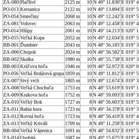
ZA-080
Plačlivé
2125 m
10
N 49° 11.830'
E 019° 4
PO-013
Kresanica
2122 m
10
N 49° 13.894'
E 019° 5
PO-054
Smrečiny
2068 m
10
N 49° 12.242'
E 019° 5
ZA-081
Volovec
2063 m
10
N 49° 12.458'
E 019° 4
PO-014
Hlúpy
2061 m
10
N 49° 14.213'
E 020° 1
PO-055
Veľká Kopa
2052 m
10
N 49° 12.034'
E 019° 5
BB-001
Ďumbier
2043 m
10
N 48° 56.185'
E 019° 3
ZA-006
Chopok
2024 m
10
N 48° 56.582'
E 019° 3
BB-002
Skalka
1980 m
10
N 48° 55.738'
E 019° 3
BB-003
Kráľova hoľa
1946 m
10
N 48° 52.972'
E 020° 0
PO-056
Veľká Brdárová grapa
1859 m
10
N 49° 11.812'
E 019° 5
ZA-007
Sivý vrch
1805 m
10
N 49° 12.674'
E 019° 3
ZA-008
Veľká Chochuľa
1753 m
8
N 48° 53.619'
E 019° 1
ZA-009
Krakova hoľa
1752 m
8
N 48° 59.093'
E 019° 3
ZA-010
Veľký Bok
1727 m
8
N 48° 56.603'
E 019° 5
ZA-011
Babia hora
1723 m
8
N 49° 34.378'
E 019° 3
ZA-012
Rovná hoľa
1723 m
8
N 48° 56.419'
E 019° 4
ZA-013
Veľký Kriváň
1709 m
8
N 49° 11.258'
E 019° 0
BB-004
Veľká Vápenica
1691 m
8
N 48° 54.832'
E 019° 5
ZA-014
Osobitá
1687 m
8
N 49° 15.675'
E 019° 4