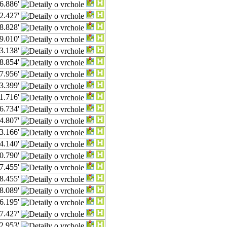
6.886'
2.427'
8.828'
9.010'
3.138'
8.854'
7.956'
3.399'
1.716'
6.734'
4.807'
3.166'
4.140'
0.790'
7.455'
8.455'
8.089'
6.195'
7.427'
2.953'