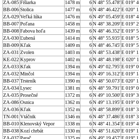
ZA-085
Fišiarka
1478 m
6
N 48° 55.478'
E 019° 4
BB-006
Stolica
1477 m
6
N 48° 46.422'
E 020° 1
ZA-029
Veľká lúka
1476 m
6
N 49° 05.459'
E 018° 4
BB-007
Poľana
1458 m
6
N 48° 38.209'
E 019° 2
BB-008
Fabova hoľa
1439 m
6
N 48° 46.352'
E 019° 5
ZA-030
Ľubená
1414 m
6
N 48° 55.935'
E 018° 5
BB-009
Kľak
1409 m
6
N 48° 46.745'
E 019° 5
ZA-031
Zvolen
1403 m
6
N 48° 53.438'
E 019° 1
KE-022
Kyprov
1402 m
6
N 48° 48.198'
E 020° 1
ZA-033
Kľak
1394 m
6
N 49° 02.795'
E 019° 0
ZA-032
Minčol
1394 m
6
N 49° 16.312'
E 019° 1
BB-037
Trsteník
1390 m
6
N 48° 50.073'
E 020° 1
ZA-034
Lysec
1381 m
6
N 48° 59.791'
E 019° 0
ZA-035
Prosečné
1372 m
6
N 49° 10.500'
E 019° 3
ZA-086
Osnica
1362 m
6
N 49° 13.195'
E 019° 0
ZA-036
Kľak
1352 m
6
N 48° 58.899'
E 018° 3
TN-001
Vtáčnik
1346 m
6
N 48° 37.486'
E 018° 3
BB-010
Klenovský Vepor
1338 m
6
N 48° 41.354'
E 019° 4
BB-038
Kozí chrbát
1330 m
6
N 48° 51.620'
E 019° 1
ZA-037
Parač
1325 m
6
N 49° 19.457'
E 019° 1