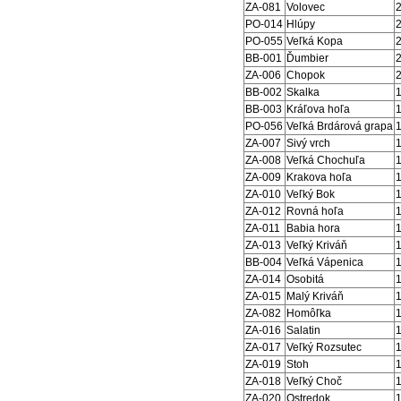
ZA-081
Volovec
PO-014
Hlúpy
PO-055
Veľká Kopa
BB-001
Ďumbier
ZA-006
Chopok
BB-002
Skalka
BB-003
Kráľova hoľa
PO-056
Veľká Brdárová grapa
ZA-007
Sivý vrch
ZA-008
Veľká Chochuľa
ZA-009
Krakova hoľa
ZA-010
Veľký Bok
ZA-012
Rovná hoľa
ZA-011
Babia hora
ZA-013
Veľký Kriváň
BB-004
Veľká Vápenica
ZA-014
Osobitá
ZA-015
Malý Kriváň
ZA-082
Homôľka
ZA-016
Salatin
ZA-017
Veľký Rozsutec
ZA-019
Stoh
ZA-018
Veľký Choč
ZA-020
Ostredok