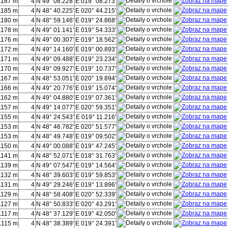
1187 m
4
N 49° 08.228'
E 019° 08.273'
1185 m
4
N 48° 40.225'
E 020° 44.215'
1180 m
4
N 48° 59.146'
E 019° 24.868'
1178 m
4
N 49° 01.141'
E 019° 54.333'
1176 m
4
N 49° 00.307'
E 019° 18.562'
1172 m
4
N 49° 14.160'
E 019° 00.893'
1171 m
4
N 49° 09.488'
E 019° 23.234'
1170 m
4
N 49° 09.927'
E 019° 10.737'
1167 m
4
N 48° 53.051'
E 020° 19.894'
1166 m
4
N 49° 20.776'
E 019° 15.074'
1162 m
4
N 49° 04.880'
E 019° 07.361'
1157 m
4
N 49° 14.077'
E 020° 59.351'
1155 m
4
N 49° 24.543'
E 019° 11.216'
1153 m
4
N 48° 46.782'
E 020° 51.577'
1153 m
4
N 48° 49.748'
E 019° 09.502'
1150 m
4
N 49° 00.088'
E 019° 47.245'
1141 m
4
N 48° 52.071'
E 018° 31.763'
1139 m
4
N 49° 07.547'
E 019° 14.564'
1132 m
4
N 48° 39.603'
E 019° 59.853'
1131 m
4
N 49° 29.246'
E 019° 13.896'
1129 m
4
N 48° 58.408'
E 020° 52.339'
1127 m
4
N 48° 50.833'
E 020° 43.291'
1117 m
4
N 48° 37.129'
E 019° 42.050'
1115 m
4
N 48° 38.389'
E 019° 24.391'