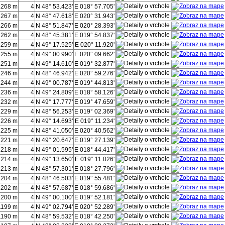
1268 m
4
N 48° 53.423'
E 018° 57.705'
1267 m
4
N 48° 47.618'
E 020° 31.943'
1266 m
4
N 48° 51.847'
E 020° 28.393'
1262 m
4
N 48° 45.381'
E 019° 54.837'
1259 m
4
N 49° 17.525'
E 020° 11.920'
1255 m
4
N 49° 00.990'
E 020° 09.662'
1251 m
4
N 49° 14.610'
E 019° 32.877'
1246 m
4
N 48° 46.942'
E 020° 59.276'
1244 m
4
N 49° 00.787'
E 019° 44.813'
1236 m
4
N 49° 24.809'
E 018° 58.126'
1232 m
4
N 49° 17.777'
E 019° 47.659'
1229 m
4
N 48° 56.253'
E 019° 02.369'
1226 m
4
N 49° 14.693'
E 019° 11.234'
1225 m
4
N 48° 41.050'
E 020° 40.562'
1221 m
4
N 49° 20.647'
E 019° 27.139'
1218 m
4
N 49° 01.595'
E 018° 44.417'
1214 m
4
N 49° 13.650'
E 019° 11.026'
1213 m
4
N 48° 57.301'
E 018° 27.796'
1204 m
4
N 48° 46.503'
E 019° 55.481'
1202 m
4
N 48° 57.687'
E 018° 59.686'
1200 m
4
N 49° 00.100'
E 019° 52.181'
1199 m
4
N 49° 02.794'
E 020° 52.289'
1190 m
4
N 48° 59.532'
E 018° 42.250'