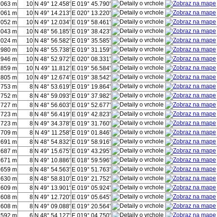
2063 m
10
N 49° 12.458'
E 019° 45.790'
2061 m
10
N 49° 14.213'
E 020° 13.220'
2052 m
10
N 49° 12.034'
E 019° 58.461'
2043 m
10
N 48° 56.185'
E 019° 38.423'
2024 m
10
N 48° 56.582'
E 019° 35.585'
1980 m
10
N 48° 55.738'
E 019° 31.159'
1946 m
10
N 48° 52.972'
E 020° 08.331'
1859 m
10
N 49° 11.812'
E 019° 56.584'
1805 m
10
N 49° 12.674'
E 019° 38.542'
1753 m
8
N 48° 53.619'
E 019° 19.864'
1752 m
8
N 48° 59.093'
E 019° 37.982'
1727 m
8
N 48° 56.603'
E 019° 52.677'
1723 m
8
N 48° 56.419'
E 019° 42.823'
1723 m
8
N 49° 34.378'
E 019° 31.760'
1709 m
8
N 49° 11.258'
E 019° 01.846'
1691 m
8
N 48° 54.832'
E 019° 58.916'
1687 m
8
N 49° 15.675'
E 019° 43.295'
1671 m
8
N 49° 10.886'
E 018° 59.596'
1659 m
8
N 48° 54.563'
E 019° 51.763'
1630 m
8
N 48° 58.810'
E 019° 21.752'
1609 m
8
N 49° 13.901'
E 019° 05.924'
1608 m
8
N 49° 12.720'
E 019° 05.645'
1608 m
8
N 49° 09.088'
E 019° 20.564'
1592 m
6
N 48° 54.127'
E 019° 04.750'