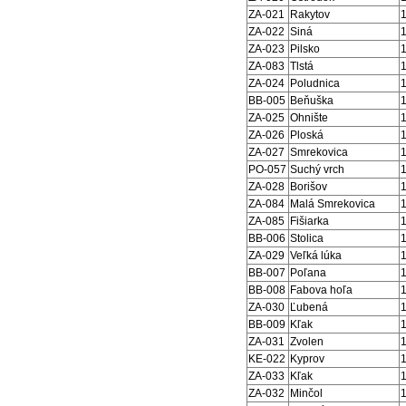
ZA-021
Rakytov
ZA-022
Siná
ZA-023
Pilsko
ZA-083
Tlstá
ZA-024
Poludnica
BB-005
Beňuška
ZA-025
Ohnište
ZA-026
Ploská
ZA-027
Smrekovica
PO-057
Suchý vrch
ZA-028
Borišov
ZA-084
Malá Smrekovica
ZA-085
Fišiarka
BB-006
Stolica
ZA-029
Veľká lúka
BB-007
Poľana
BB-008
Fabova hoľa
ZA-030
Ľubená
BB-009
Kľak
ZA-031
Zvolen
KE-022
Kyprov
ZA-033
Kľak
ZA-032
Minčol