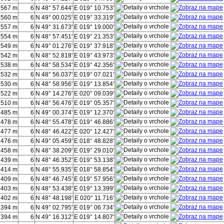
1567 m
6
N 48° 57.644'
E 019° 10.753'
1560 m
6
N 49° 00.025'
E 019° 33.319'
1557 m
6
N 49° 31.673'
E 019° 19.000'
1554 m
6
N 48° 57.451'
E 019° 21.353'
1549 m
6
N 49° 01.276'
E 019° 37.918'
1542 m
6
N 48° 52.818'
E 019° 43.973'
1538 m
6
N 48° 58.534'
E 019° 42.356'
1532 m
6
N 48° 56.037'
E 019° 07.021'
1530 m
6
N 48° 58.956'
E 019° 13.854'
1522 m
6
N 49° 14.276'
E 020° 09.039'
1510 m
6
N 48° 56.476'
E 019° 05.357'
1485 m
6
N 49° 00.374'
E 019° 12.370'
1478 m
6
N 48° 55.478'
E 019° 46.886'
1477 m
6
N 48° 46.422'
E 020° 12.427'
1476 m
6
N 49° 05.459'
E 018° 48.828'
1458 m
6
N 48° 38.209'
E 019° 29.010'
1439 m
6
N 48° 46.352'
E 019° 53.138'
1414 m
6
N 48° 55.935'
E 018° 58.854'
1409 m
6
N 48° 46.745'
E 019° 57.956'
1403 m
6
N 48° 53.438'
E 019° 13.399'
1402 m
6
N 48° 48.198'
E 020° 11.716'
1394 m
6
N 49° 02.795'
E 019° 06.734'
1394 m
6
N 49° 16.312'
E 019° 14.807'