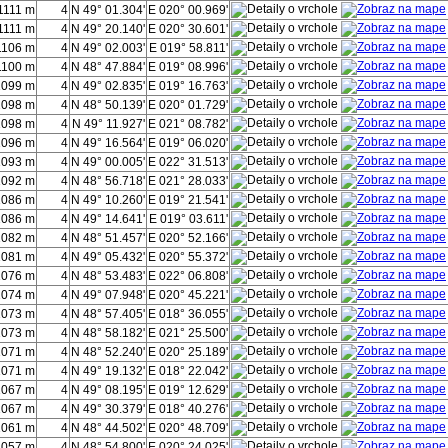
1111 m
4
N 49° 01.304'
E 020° 00.969'
1111 m
4
N 49° 20.140'
E 020° 30.601'
1106 m
4
N 49° 02.003'
E 019° 58.811'
1100 m
4
N 48° 47.884'
E 019° 08.996'
1099 m
4
N 49° 02.835'
E 019° 16.763'
1098 m
4
N 48° 50.139'
E 020° 01.729'
1098 m
4
N 49° 11.927'
E 021° 08.782'
1096 m
4
N 49° 16.564'
E 019° 06.020'
1093 m
4
N 49° 00.005'
E 022° 31.513'
1092 m
4
N 48° 56.718'
E 021° 28.033'
1086 m
4
N 49° 10.260'
E 019° 21.541'
1086 m
4
N 49° 14.641'
E 019° 03.611'
1082 m
4
N 48° 51.457'
E 020° 52.166'
1081 m
4
N 49° 05.432'
E 020° 55.372'
1076 m
4
N 48° 53.483'
E 022° 06.808'
1074 m
4
N 49° 07.948'
E 020° 45.221'
1073 m
4
N 48° 57.405'
E 018° 36.055'
1073 m
4
N 48° 58.182'
E 021° 25.500'
1071 m
4
N 48° 52.240'
E 020° 25.189'
1071 m
4
N 49° 19.132'
E 018° 22.042'
1067 m
4
N 49° 08.195'
E 019° 12.629'
1067 m
4
N 49° 30.379'
E 018° 40.276'
1061 m
4
N 48° 44.502'
E 020° 48.709'
1057 m
4
N 48° 54.800'
E 020° 24.025'