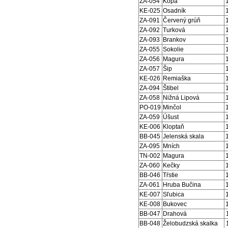
ZA-054
Kopa
KE-025
Osadník
ZA-091
Červený grúň
ZA-092
Turková
ZA-093
Brankov
ZA-055
Sokolie
ZA-056
Magura
ZA-057
Šip
KE-026
Remiaška
ZA-094
Štibel
ZA-058
Nižná Lipová
PO-019
Minčol
ZA-059
Úšust
KE-006
Kloptaň
BB-045
Jelenská skala
ZA-095
Mních
TN-002
Magura
ZA-060
Kečky
BB-046
Tŕstie
ZA-061
Hruba Bučina
KE-007
Sľubica
KE-008
Bukovec
BB-047
Drahová
BB-048
Želobudzská skalka