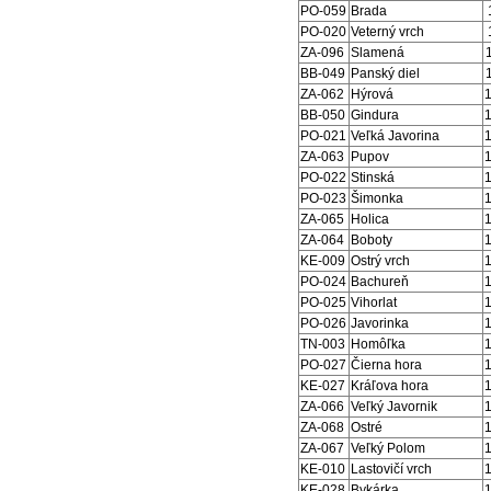
PO-059
Brada
PO-020
Veterný vrch
ZA-096
Slamená
BB-049
Panský diel
ZA-062
Hýrová
BB-050
Gindura
PO-021
Veľká Javorina
ZA-063
Pupov
PO-022
Stinská
PO-023
Šimonka
ZA-065
Holica
ZA-064
Boboty
KE-009
Ostrý vrch
PO-024
Bachureň
PO-025
Vihorlat
PO-026
Javorinka
TN-003
Homôľka
PO-027
Čierna hora
KE-027
Kráľova hora
ZA-066
Veľký Javornik
ZA-068
Ostré
ZA-067
Veľký Polom
KE-010
Lastovičí vrch
KE-028
Bykárka