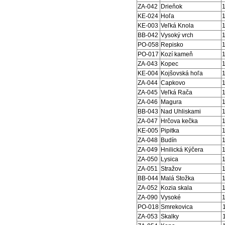
ZA-042
Drieňok
KE-024
Hoľa
KE-003
Veľká Knola
BB-042
Vysoký vrch
PO-058
Repisko
PO-017
Kozí kameň
ZA-043
Kopec
KE-004
Kojšovská hoľa
ZA-044
Capkovo
ZA-045
Veľká Rača
ZA-046
Magura
BB-043
Nad Uhliskami
ZA-047
Hrčova kečka
KE-005
Pipitka
ZA-048
Budín
ZA-049
Hnilická Kýčera
ZA-050
Lysica
ZA-051
Stražov
BB-044
Malá Stožka
ZA-052
Kozia skala
ZA-090
Vysoké
PO-018
Smrekovica
ZA-053
Skalky