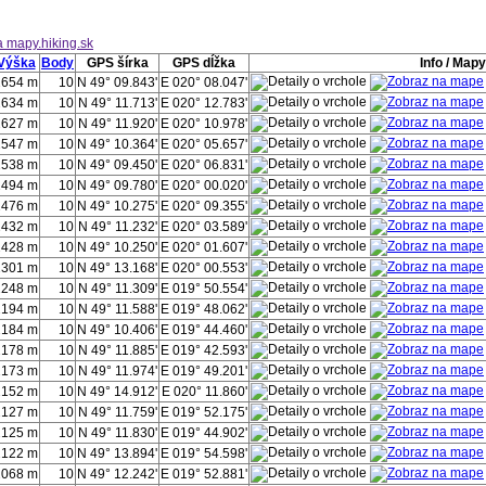
Výška
Body
GPS šírka
GPS dĺžka
Info / Mapy
2654 m
10
N 49° 09.843'
E 020° 08.047'
2634 m
10
N 49° 11.713'
E 020° 12.783'
2627 m
10
N 49° 11.920'
E 020° 10.978'
2547 m
10
N 49° 10.364'
E 020° 05.657'
2538 m
10
N 49° 09.450'
E 020° 06.831'
2494 m
10
N 49° 09.780'
E 020° 00.020'
2476 m
10
N 49° 10.275'
E 020° 09.355'
2432 m
10
N 49° 11.232'
E 020° 03.589'
2428 m
10
N 49° 10.250'
E 020° 01.607'
2301 m
10
N 49° 13.168'
E 020° 00.553'
2248 m
10
N 49° 11.309'
E 019° 50.554'
2194 m
10
N 49° 11.588'
E 019° 48.062'
2184 m
10
N 49° 10.406'
E 019° 44.460'
2178 m
10
N 49° 11.885'
E 019° 42.593'
2173 m
10
N 49° 11.974'
E 019° 49.201'
2152 m
10
N 49° 14.912'
E 020° 11.860'
2127 m
10
N 49° 11.759'
E 019° 52.175'
2125 m
10
N 49° 11.830'
E 019° 44.902'
2122 m
10
N 49° 13.894'
E 019° 54.598'
2068 m
10
N 49° 12.242'
E 019° 52.881'