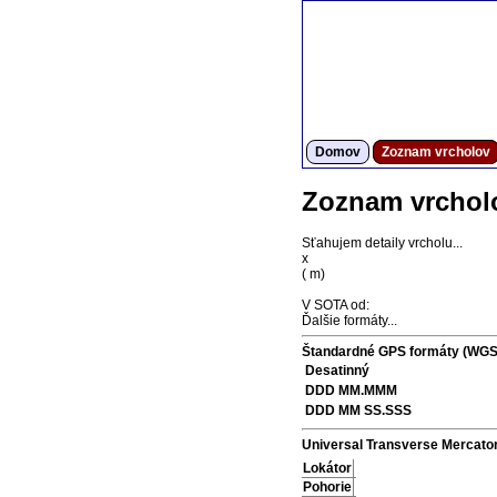
Domov
Zoznam vrcholov
Zoznam vrchol
Sťahujem detaily vrcholu...
x
(
m)
V SOTA od:
Ďalšie formáty...
Štandardné GPS formáty (WGS
Desatinný
DDD MM.MMM
DDD MM SS.SSS
Universal Transverse Mercato
Lokátor
Pohorie