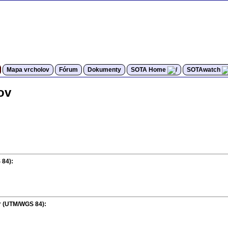
Mapa vrcholov
Fórum
Dokumenty
SOTA Home
SOTAwatch
ov
 84):
r (UTM/WGS 84):