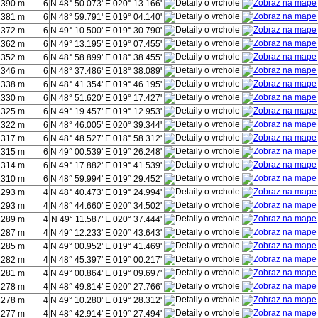
1390 m
6
N 48° 50.073'
E 020° 13.166'
1381 m
6
N 48° 59.791'
E 019° 04.140'
1372 m
6
N 49° 10.500'
E 019° 30.790'
1362 m
6
N 49° 13.195'
E 019° 07.455'
1352 m
6
N 48° 58.899'
E 018° 38.455'
1346 m
6
N 48° 37.486'
E 018° 38.089'
1338 m
6
N 48° 41.354'
E 019° 46.195'
1330 m
6
N 48° 51.620'
E 019° 17.427'
1325 m
6
N 49° 19.457'
E 019° 12.953'
1322 m
6
N 48° 46.005'
E 020° 39.344'
1317 m
6
N 48° 48.527'
E 018° 58.312'
1315 m
6
N 49° 00.539'
E 019° 26.248'
1314 m
6
N 49° 17.882'
E 019° 41.539'
1310 m
6
N 48° 59.994'
E 019° 29.452'
1293 m
4
N 48° 40.473'
E 019° 24.994'
1293 m
4
N 48° 44.660'
E 020° 34.502'
1289 m
4
N 49° 11.587'
E 020° 37.444'
1287 m
4
N 49° 12.233'
E 020° 43.643'
1285 m
4
N 49° 00.952'
E 019° 41.469'
1282 m
4
N 48° 45.397'
E 019° 00.217'
1281 m
4
N 49° 00.864'
E 019° 09.697'
1278 m
4
N 48° 49.814'
E 020° 27.766'
1278 m
4
N 49° 10.280'
E 019° 28.312'
1277 m
4
N 48° 42.914'
E 019° 27.494'