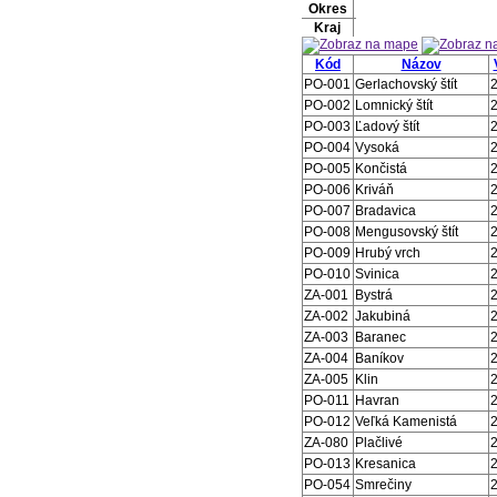
Okres
Kraj
Kód
Názov
PO-001
Gerlachovský štít
PO-002
Lomnický štít
PO-003
Ľadový štít
PO-004
Vysoká
PO-005
Končistá
PO-006
Kriváň
PO-007
Bradavica
PO-008
Mengusovský štít
PO-009
Hrubý vrch
PO-010
Svinica
ZA-001
Bystrá
ZA-002
Jakubiná
ZA-003
Baranec
ZA-004
Baníkov
ZA-005
Klin
PO-011
Havran
PO-012
Veľká Kamenistá
ZA-080
Plačlivé
PO-013
Kresanica
PO-054
Smrečiny