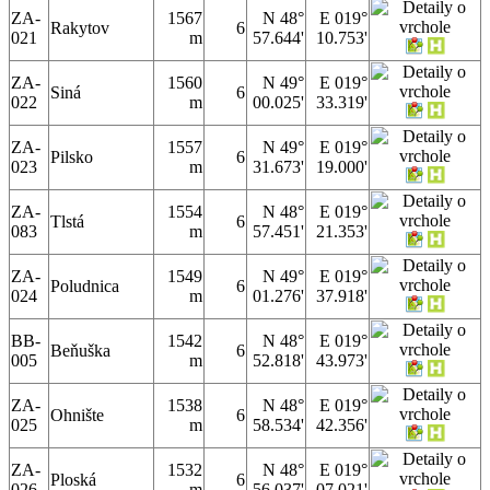
ZA-
1567
N 48°
E 019°
Rakytov
6
021
m
57.644'
10.753'
ZA-
1560
N 49°
E 019°
Siná
6
022
m
00.025'
33.319'
ZA-
1557
N 49°
E 019°
Pilsko
6
023
m
31.673'
19.000'
ZA-
1554
N 48°
E 019°
Tlstá
6
083
m
57.451'
21.353'
ZA-
1549
N 49°
E 019°
Poludnica
6
024
m
01.276'
37.918'
BB-
1542
N 48°
E 019°
Beňuška
6
005
m
52.818'
43.973'
ZA-
1538
N 48°
E 019°
Ohnište
6
025
m
58.534'
42.356'
ZA-
1532
N 48°
E 019°
Ploská
6
026
m
56.037'
07.021'