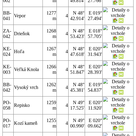
002
m
49.814'
27.766'
BB-
1277
N 48°
E 019°
Vepor
4
041
m
42.914'
27.494'
ZA-
1268
N 48°
E 018°
Drieňok
4
042
m
53.423'
57.705'
KE-
1267
N 48°
E 020°
Hoľa
4
024
m
47.618'
31.943'
KE-
1266
N 48°
E 020°
Veľká Knola
4
003
m
51.847'
28.393'
BB-
1262
N 48°
E 019°
Vysoký vrch
4
042
m
45.381'
54.837'
PO-
1259
N 49°
E 020°
Repisko
4
058
m
17.525'
11.920'
PO-
1255
N 49°
E 020°
Kozí kameň
4
017
m
00.990'
09.662'