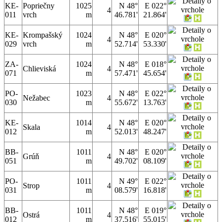
KE-
Popriečny
1025
N 48°
E 022°
4
011
vrch
m
46.781'
21.864'
KE-
Krompašský
1024
N 48°
E 020°
4
029
vrch
m
52.714'
53.330'
ZA-
1024
N 48°
E 018°
Chlieviská
4
071
m
57.471'
45.654'
PO-
1023
N 48°
E 022°
Nežabec
4
030
m
55.672'
13.763'
KE-
1014
N 48°
E 020°
Skala
4
012
m
52.013'
48.247'
BB-
1011
N 48°
E 020°
Grúň
4
051
m
49.702'
08.109'
PO-
1011
N 49°
E 022°
Strop
4
031
m
08.579'
16.818'
BB-
1011
N 48°
E 019°
Ostrá
4
012
m
37.516'
55.015'