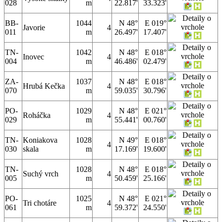
028
m
22.817'
33.323'
BB-
1044
N 48°
E 019°
Javorie
4
011
m
26.497'
17.407'
TN-
1042
N 48°
E 018°
Inovec
4
004
m
46.486'
02.479'
ZA-
1037
N 48°
E 018°
Hrubá Kečka
4
070
m
59.035'
30.796'
PO-
1029
N 48°
E 021°
Roháčka
4
029
m
55.441'
00.760'
TN-
Koniakova
1028
N 49°
E 018°
4
030
skala
m
17.169'
19.600'
TN-
1028
N 48°
E 018°
Suchý vrch
4
005
m
50.459'
25.166'
PO-
1025
N 48°
E 021°
Tri chotáre
4
061
m
59.372'
24.550'