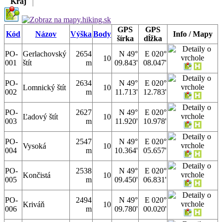
Kraj
GPS
GPS
Kód
Názov
Výška
Body
Info / Mapy
šírka
dĺžka
PO-
Gerlachovský
2654
N 49°
E 020°
10
001
štít
m
09.843'
08.047'
PO-
2634
N 49°
E 020°
Lomnický štít
10
002
m
11.713'
12.783'
PO-
2627
N 49°
E 020°
Ľadový štít
10
003
m
11.920'
10.978'
PO-
2547
N 49°
E 020°
Vysoká
10
004
m
10.364'
05.657'
PO-
2538
N 49°
E 020°
Končistá
10
005
m
09.450'
06.831'
PO-
2494
N 49°
E 020°
Kriváň
10
006
m
09.780'
00.020'