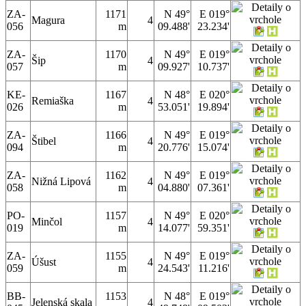
ZA-
1171
N 49°
E 019°
Magura
4
056
m
09.488'
23.234'
ZA-
1170
N 49°
E 019°
Šip
4
057
m
09.927'
10.737'
KE-
1167
N 48°
E 020°
Remiaška
4
026
m
53.051'
19.894'
ZA-
1166
N 49°
E 019°
Štibel
4
094
m
20.776'
15.074'
ZA-
1162
N 49°
E 019°
Nižná Lipová
4
058
m
04.880'
07.361'
PO-
1157
N 49°
E 020°
Minčol
4
019
m
14.077'
59.351'
ZA-
1155
N 49°
E 019°
Úšust
4
059
m
24.543'
11.216'
BB-
1153
N 48°
E 019°
Jelenská skala
4