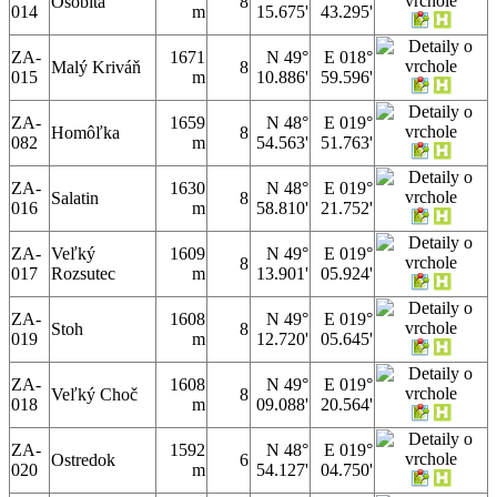
Osobitá
8
014
m
15.675'
43.295'
ZA-
1671
N 49°
E 018°
Malý Kriváň
8
015
m
10.886'
59.596'
ZA-
1659
N 48°
E 019°
Homôľka
8
082
m
54.563'
51.763'
ZA-
1630
N 48°
E 019°
Salatin
8
016
m
58.810'
21.752'
ZA-
Veľký
1609
N 49°
E 019°
8
017
Rozsutec
m
13.901'
05.924'
ZA-
1608
N 49°
E 019°
Stoh
8
019
m
12.720'
05.645'
ZA-
1608
N 49°
E 019°
Veľký Choč
8
018
m
09.088'
20.564'
ZA-
1592
N 48°
E 019°
Ostredok
6
020
m
54.127'
04.750'