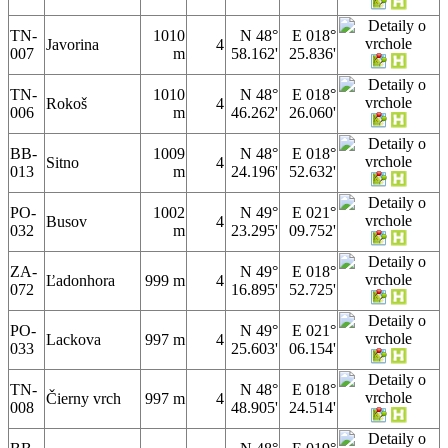
TN-
1010
N 48°
E 018°
Javorina
4
007
m
58.162'
25.836'
TN-
1010
N 48°
E 018°
Rokoš
4
006
m
46.262'
26.060'
BB-
1009
N 48°
E 018°
Sitno
4
013
m
24.196'
52.632'
PO-
1002
N 49°
E 021°
Busov
4
032
m
23.295'
09.752'
ZA-
N 49°
E 018°
Ľadonhora
999 m
4
072
16.895'
52.725'
PO-
N 49°
E 021°
Lackova
997 m
4
033
25.603'
06.154'
TN-
N 48°
E 018°
Čierny vrch
997 m
4
008
48.905'
24.514'