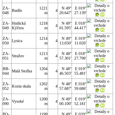
ZA-
1221
N 49°
E 019°
Budín
4
048
m
20.647'
27.139'
ZA-
Hnilická
1218
N 49°
E 018°
4
049
Kýčera
m
01.595'
44.417'
ZA-
1214
N 49°
E 019°
Lysica
4
050
m
13.650'
11.026'
ZA-
1213
N 48°
E 018°
Stražov
4
051
m
57.301'
27.796'
BB-
1204
N 48°
E 019°
Malá Stožka
4
044
m
46.503'
55.481'
ZA-
1202
N 48°
E 018°
Kozia skala
4
052
m
57.687'
59.686'
ZA-
1200
N 49°
E 019°
Vysoké
4
090
m
00.100'
52.181'
PO-
1199
N 49°
E 020°