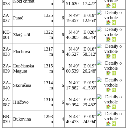
Kozí chrbát
6
038
m
51.620'
17.427'
ZA-
1325
N 49°
E 019°
Parač
6
037
m
19.457'
12.953'
KE-
1322
N 48°
E 020°
Zlatý stôl
6
001
m
46.005'
39.344'
ZA-
1317
N 48°
E 018°
Flochová
6
038
m
48.527'
58.312'
ZA-
Ľupčianska
1315
N 49°
E 019°
6
039
Magura
m
00.539'
26.248'
ZA-
1314
N 49°
E 019°
Skorušina
6
040
m
17.882'
41.539'
ZA-
1310
N 48°
E 019°
Hláčovo
6
087
m
59.994'
29.452'
BB-
1293
N 48°
E 019°
Bukovina
4
039
m
40.473'
24.994'