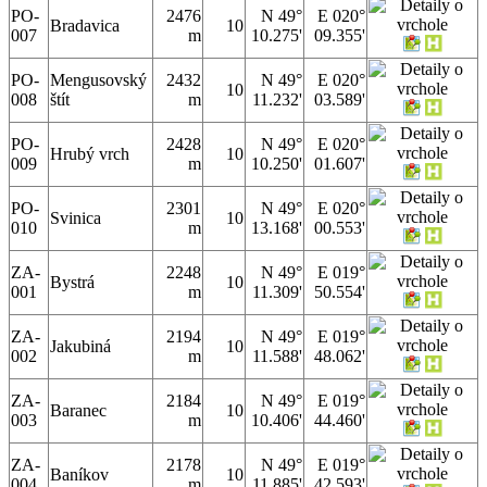
PO-
2476
N 49°
E 020°
Bradavica
10
007
m
10.275'
09.355'
PO-
Mengusovský
2432
N 49°
E 020°
10
008
štít
m
11.232'
03.589'
PO-
2428
N 49°
E 020°
Hrubý vrch
10
009
m
10.250'
01.607'
PO-
2301
N 49°
E 020°
Svinica
10
010
m
13.168'
00.553'
ZA-
2248
N 49°
E 019°
Bystrá
10
001
m
11.309'
50.554'
ZA-
2194
N 49°
E 019°
Jakubiná
10
002
m
11.588'
48.062'
ZA-
2184
N 49°
E 019°
Baranec
10
003
m
10.406'
44.460'
ZA-
2178
N 49°
E 019°
Baníkov
10
004
m
11.885'
42.593'