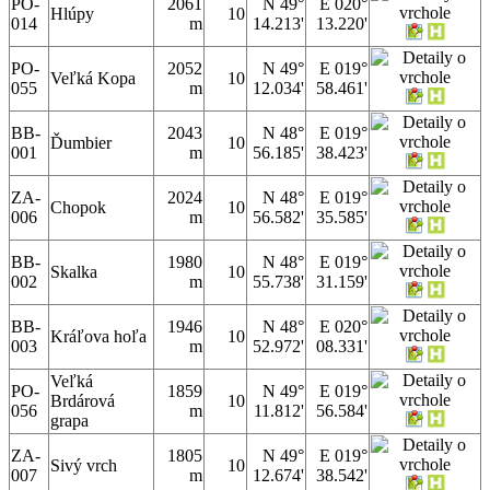
PO-
2061
N 49°
E 020°
Hlúpy
10
014
m
14.213'
13.220'
PO-
2052
N 49°
E 019°
Veľká Kopa
10
055
m
12.034'
58.461'
BB-
2043
N 48°
E 019°
Ďumbier
10
001
m
56.185'
38.423'
ZA-
2024
N 48°
E 019°
Chopok
10
006
m
56.582'
35.585'
BB-
1980
N 48°
E 019°
Skalka
10
002
m
55.738'
31.159'
BB-
1946
N 48°
E 020°
Kráľova hoľa
10
003
m
52.972'
08.331'
Veľká
PO-
1859
N 49°
E 019°
Brdárová
10
056
m
11.812'
56.584'
grapa
ZA-
1805
N 49°
E 019°
Sivý vrch
10
007
m
12.674'
38.542'