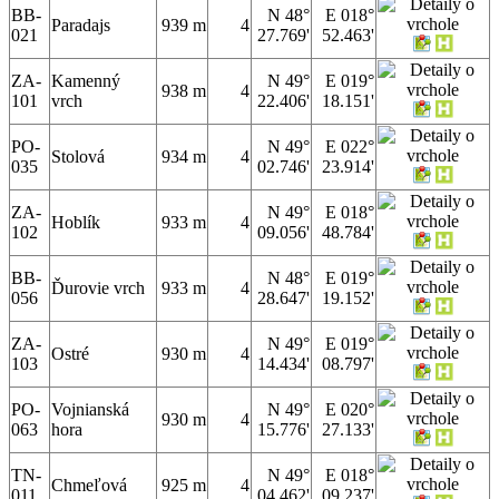
BB-
N 48°
E 018°
Paradajs
939 m
4
021
27.769'
52.463'
ZA-
Kamenný
N 49°
E 019°
938 m
4
101
vrch
22.406'
18.151'
PO-
N 49°
E 022°
Stolová
934 m
4
035
02.746'
23.914'
ZA-
N 49°
E 018°
Hoblík
933 m
4
102
09.056'
48.784'
BB-
N 48°
E 019°
Ďurovie vrch
933 m
4
056
28.647'
19.152'
ZA-
N 49°
E 019°
Ostré
930 m
4
103
14.434'
08.797'
PO-
Vojnianská
N 49°
E 020°
930 m
4
063
hora
15.776'
27.133'
TN-
N 49°
E 018°
Chmeľová
925 m
4
011
04.462'
09.237'