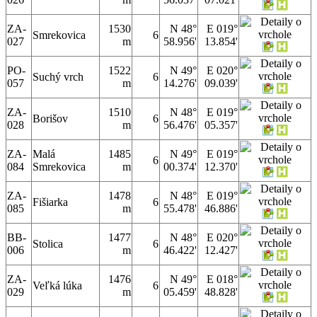
ZA-
1530
N 48°
E 019°
Smrekovica
6
027
m
58.956'
13.854'
PO-
1522
N 49°
E 020°
Suchý vrch
6
057
m
14.276'
09.039'
ZA-
1510
N 48°
E 019°
Borišov
6
028
m
56.476'
05.357'
ZA-
Malá
1485
N 49°
E 019°
6
084
Smrekovica
m
00.374'
12.370'
ZA-
1478
N 48°
E 019°
Fišiarka
6
085
m
55.478'
46.886'
BB-
1477
N 48°
E 020°
Stolica
6
006
m
46.422'
12.427'
ZA-
1476
N 49°
E 018°
Veľká lúka
6
029
m
05.459'
48.828'