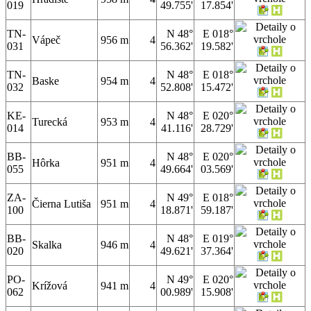
019
49.755'
17.854'
TN-
N 48°
E 018°
Vápeč
956 m
4
031
56.362'
19.582'
TN-
N 48°
E 018°
Baske
954 m
4
032
52.808'
15.472'
KE-
N 48°
E 020°
Turecká
953 m
4
014
41.116'
28.729'
BB-
N 48°
E 020°
Hôrka
951 m
4
055
49.664'
03.569'
ZA-
N 49°
E 018°
Čierna Lutiša
951 m
4
100
18.871'
59.187'
BB-
N 48°
E 019°
Skalka
946 m
4
020
49.621'
37.364'
PO-
N 49°
E 020°
Krížová
941 m
4
062
00.989'
15.908'