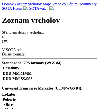
Domov
Zoznam vrcholov
Mapa vrcholov
Fórum
Dokumenty
SOTA Home
SOTAwatch
Zoznam vrcholov
Sťahujem detaily vrcholu...
x
(
m)
V SOTA od:
Ďalšie formáty...
Štandardné GPS formáty (WGS 84):
Desatinný
DDD MM.MMM
DDD MM SS.SSS
Universal Transverse Mercator (UTM/WGS 84):
Lokátor
Pohorie
Okres