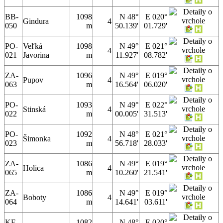
BB-
1098
N 48°
E 020°
Gindura
4
050
m
50.139'
01.729'
PO-
Veľká
1098
N 49°
E 021°
4
021
Javorina
m
11.927'
08.782'
ZA-
1096
N 49°
E 019°
Pupov
4
063
m
16.564'
06.020'
PO-
1093
N 49°
E 022°
Stinská
4
022
m
00.005'
31.513'
PO-
1092
N 48°
E 021°
Šimonka
4
023
m
56.718'
28.033'
ZA-
1086
N 49°
E 019°
Holica
4
065
m
10.260'
21.541'
ZA-
1086
N 49°
E 019°
Boboty
4
064
m
14.641'
03.611'
KE-
1082
N 48°
E 020°