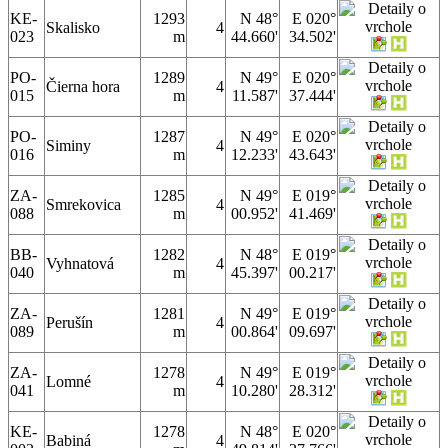
KE-
1293
N 48°
E 020°
Skalisko
4
023
m
44.660'
34.502'
PO-
1289
N 49°
E 020°
Čierna hora
4
015
m
11.587'
37.444'
PO-
1287
N 49°
E 020°
Siminy
4
016
m
12.233'
43.643'
ZA-
1285
N 49°
E 019°
Smrekovica
4
088
m
00.952'
41.469'
BB-
1282
N 48°
E 019°
Vyhnatová
4
040
m
45.397'
00.217'
ZA-
1281
N 49°
E 019°
Perušín
4
089
m
00.864'
09.697'
ZA-
1278
N 49°
E 019°
Lomné
4
041
m
10.280'
28.312'
KE-
1278
N 48°
E 020°
Babiná
4