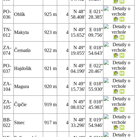
PO-
N 48°
E 021°
Oblík
925 m
4
036
58.408'
28.385'
TN-
N 49°
E 018°
Makyta
923 m
4
012
15.652'
09.756'
ZA-
N 49°
E 018°
Černatín
922 m
4
074
19.055'
54.643'
PO-
N 49°
E 022°
Hajdošik
921 m
4
037
04.190'
20.467'
ZA-
N 49°
E 018°
Magura
920 m
4
104
15.736'
55.930'
ZA-
N 49°
E 018°
Čipčie
919 m
4
105
08.032'
45.983'
BB-
N 48°
E 019°
Sinec
917 m
4
022
33.296'
54.946'