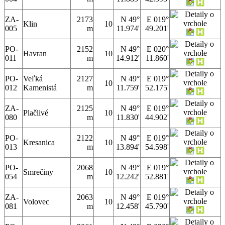
ZA-
2173
N 49°
E 019°
Klin
10
005
m
11.974'
49.201'
PO-
2152
N 49°
E 020°
Havran
10
011
m
14.912'
11.860'
PO-
Veľká
2127
N 49°
E 019°
10
012
Kamenistá
m
11.759'
52.175'
ZA-
2125
N 49°
E 019°
Plačlivé
10
080
m
11.830'
44.902'
PO-
2122
N 49°
E 019°
Kresanica
10
013
m
13.894'
54.598'
PO-
2068
N 49°
E 019°
Smrečiny
10
054
m
12.242'
52.881'
ZA-
2063
N 49°
E 019°
Volovec
10
081
m
12.458'
45.790'