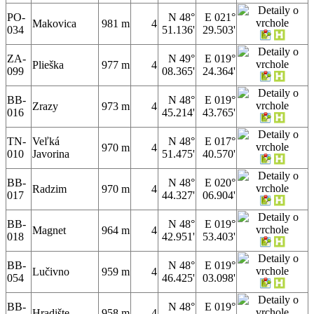
PO-
N 48°
E 021°
Makovica
981 m
4
034
51.136'
29.503'
ZA-
N 49°
E 019°
Plieška
977 m
4
099
08.365'
24.364'
BB-
N 48°
E 019°
Zrazy
973 m
4
016
45.214'
43.765'
TN-
Veľká
N 48°
E 017°
970 m
4
010
Javorina
51.475'
40.570'
BB-
N 48°
E 020°
Radzim
970 m
4
017
44.327'
06.904'
BB-
N 48°
E 019°
Magnet
964 m
4
018
42.951'
53.403'
BB-
N 48°
E 019°
Lučivno
959 m
4
054
46.425'
03.098'
BB-
N 48°
E 019°
Hradište
958 m
4