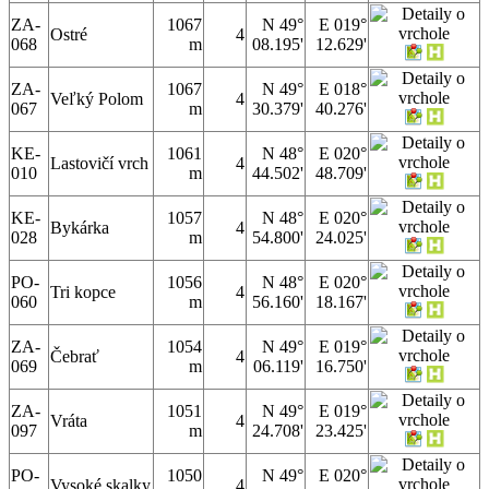
ZA-
1067
N 49°
E 019°
Ostré
4
068
m
08.195'
12.629'
ZA-
1067
N 49°
E 018°
Veľký Polom
4
067
m
30.379'
40.276'
KE-
1061
N 48°
E 020°
Lastovičí vrch
4
010
m
44.502'
48.709'
KE-
1057
N 48°
E 020°
Bykárka
4
028
m
54.800'
24.025'
PO-
1056
N 48°
E 020°
Tri kopce
4
060
m
56.160'
18.167'
ZA-
1054
N 49°
E 019°
Čebrať
4
069
m
06.119'
16.750'
ZA-
1051
N 49°
E 019°
Vráta
4
097
m
24.708'
23.425'
PO-
1050
N 49°
E 020°
Vysoké skalky
4