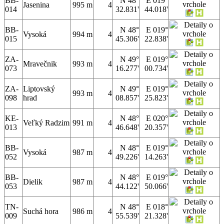
BB-
N 48°
E 019°
Jasenina
995 m
4
014
32.831'
44.018'
BB-
N 48°
E 019°
Vysoká
994 m
4
015
45.306'
22.838'
ZA-
N 49°
E 019°
Mravečnik
993 m
4
073
16.277'
00.734'
ZA-
Liptovský
N 49°
E 019°
993 m
4
098
hrad
08.857'
25.823'
KE-
N 48°
E 020°
Veľký Radzim
991 m
4
013
46.648'
20.357'
BB-
N 48°
E 019°
Vysoká
987 m
4
052
49.226'
14.263'
BB-
N 48°
E 019°
Dielik
987 m
4
053
44.122'
50.066'
TN-
N 48°
E 018°
Suchá hora
986 m
4
009
55.539'
21.328'