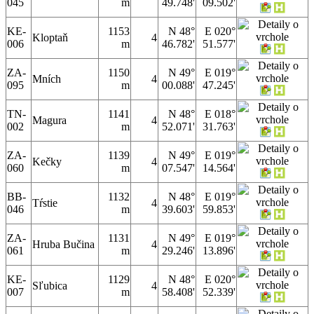
045
m
49.748'
09.502'
KE-
1153
N 48°
E 020°
Kloptaň
4
006
m
46.782'
51.577'
ZA-
1150
N 49°
E 019°
Mních
4
095
m
00.088'
47.245'
TN-
1141
N 48°
E 018°
Magura
4
002
m
52.071'
31.763'
ZA-
1139
N 49°
E 019°
Kečky
4
060
m
07.547'
14.564'
BB-
1132
N 48°
E 019°
Tŕstie
4
046
m
39.603'
59.853'
ZA-
1131
N 49°
E 019°
Hruba Bučina
4
061
m
29.246'
13.896'
KE-
1129
N 48°
E 020°
Sľubica
4
007
m
58.408'
52.339'