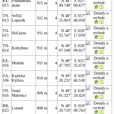
KE-
Folkmarská
N 48°
E 021°
915 m
4
015
skala
49.748'
00.677'
TN-
Veľký
N 48°
E 017°
911 m
4
013
Lopeník
55.003'
46.958'
TN-
N 48°
E 018°
Hoľazne
911 m
4
015
55.747'
17.059'
TN-
N 49°
E 018°
Kobylinec
911 m
4
014
07.168'
09.917'
KE-
N 48°
E 021°
Mošnik
911 m
4
016
47.705'
32.474'
ZA-
Kazícka
N 49°
E 018°
910 m
4
106
Kýčera
20.231'
40.536'
TN-
Ostrá
N 49°
E 018°
909 m
4
016
Malenica
01.327'
24.424'
BB-
N 48°
E 019°
Lomné
908 m
4
023
29.710'
09.763'