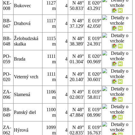
KE-
1127
N 48°
E 020°
Bukovec
4
008
m
50.833'
43.291'
BB-
1117
N 48°
E 019°
Drahová
4
047
m
37.129'
42.050'
BB-
Želobudzská
1115
N 48°
E 019°
4
048
skalka
m
38.389'
24.391'
PO-
1111
N 49°
E 020°
Brada
4
059
m
01.304'
00.969'
PO-
1111
N 49°
E 020°
Veterný vrch
4
020
m
20.140'
30.601'
ZA-
1106
N 49°
E 019°
Slamená
4
096
m
02.003'
58.811'
BB-
1100
N 48°
E 019°
Panský diel
4
049
m
47.884'
08.996'
ZA-
1099
N 49°
E 019°
Hýrová
4
062
m
02.835'
16.763'