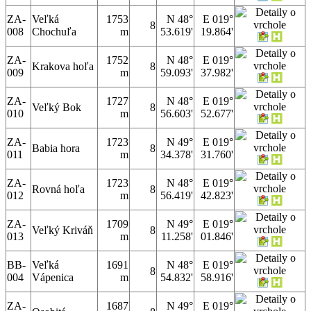
ZA-
Veľká
1753
N 48°
E 019°
8
008
Chochuľa
m
53.619'
19.864'
ZA-
1752
N 48°
E 019°
Krakova hoľa
8
009
m
59.093'
37.982'
ZA-
1727
N 48°
E 019°
Veľký Bok
8
010
m
56.603'
52.677'
ZA-
1723
N 49°
E 019°
Babia hora
8
011
m
34.378'
31.760'
ZA-
1723
N 48°
E 019°
Rovná hoľa
8
012
m
56.419'
42.823'
ZA-
1709
N 49°
E 019°
Veľký Kriváň
8
013
m
11.258'
01.846'
BB-
Veľká
1691
N 48°
E 019°
8
004
Vápenica
m
54.832'
58.916'
ZA-
1687
N 49°
E 019°