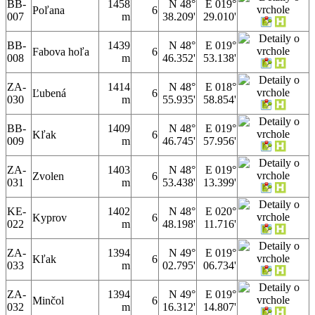
BB-
1458
N 48°
E 019°
Poľana
6
007
m
38.209'
29.010'
BB-
1439
N 48°
E 019°
Fabova hoľa
6
008
m
46.352'
53.138'
ZA-
1414
N 48°
E 018°
Ľubená
6
030
m
55.935'
58.854'
BB-
1409
N 48°
E 019°
Kľak
6
009
m
46.745'
57.956'
ZA-
1403
N 48°
E 019°
Zvolen
6
031
m
53.438'
13.399'
KE-
1402
N 48°
E 020°
Kyprov
6
022
m
48.198'
11.716'
ZA-
1394
N 49°
E 019°
Kľak
6
033
m
02.795'
06.734'
ZA-
1394
N 49°
E 019°
Minčol
6
032
m
16.312'
14.807'