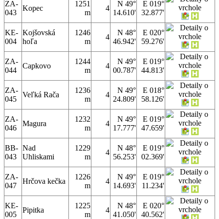
ZA-
1251
N 49°
E 019°
Kopec
4
043
m
14.610'
32.877'
KE-
Kojšovská
1246
N 48°
E 020°
4
004
hoľa
m
46.942'
59.276'
ZA-
1244
N 49°
E 019°
Capkovo
4
044
m
00.787'
44.813'
ZA-
1236
N 49°
E 018°
Veľká Rača
4
045
m
24.809'
58.126'
ZA-
1232
N 49°
E 019°
Magura
4
046
m
17.777'
47.659'
BB-
Nad
1229
N 48°
E 019°
4
043
Uhliskami
m
56.253'
02.369'
ZA-
1226
N 49°
E 019°
Hrčova kečka
4
047
m
14.693'
11.234'
KE-
1225
N 48°
E 020°
Pipitka
4
005
m
41.050'
40.562'