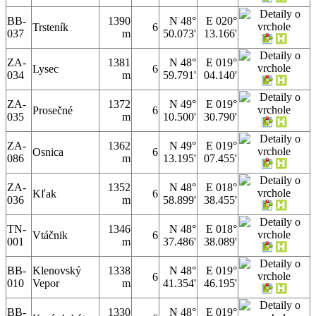
BB-
1390
N 48°
E 020°
Trsteník
6
037
m
50.073'
13.166'
ZA-
1381
N 48°
E 019°
Lysec
6
034
m
59.791'
04.140'
ZA-
1372
N 49°
E 019°
Prosečné
6
035
m
10.500'
30.790'
ZA-
1362
N 49°
E 019°
Osnica
6
086
m
13.195'
07.455'
ZA-
1352
N 48°
E 018°
Kľak
6
036
m
58.899'
38.455'
TN-
1346
N 48°
E 018°
Vtáčnik
6
001
m
37.486'
38.089'
BB-
Klenovský
1338
N 48°
E 019°
6
010
Vepor
m
41.354'
46.195'
BB-
1330
N 48°
E 019°