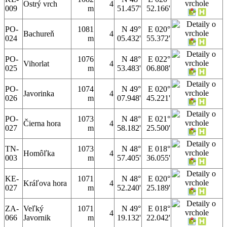
Ostrý vrch
4
009
m
51.457'
52.166'
PO-
1081
N 49°
E 020°
Bachureň
4
024
m
05.432'
55.372'
PO-
1076
N 48°
E 022°
Vihorlat
4
025
m
53.483'
06.808'
PO-
1074
N 49°
E 020°
Javorinka
4
026
m
07.948'
45.221'
PO-
1073
N 48°
E 021°
Čierna hora
4
027
m
58.182'
25.500'
TN-
1073
N 48°
E 018°
Homôľka
4
003
m
57.405'
36.055'
KE-
1071
N 48°
E 020°
Kráľova hora
4
027
m
52.240'
25.189'
ZA-
Veľký
1071
N 49°
E 018°
4
066
Javornik
m
19.132'
22.042'