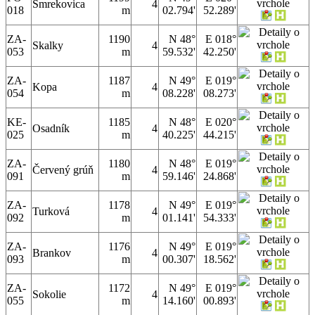
Smrekovica
4
018
m
02.794'
52.289'
ZA-
1190
N 48°
E 018°
Skalky
4
053
m
59.532'
42.250'
ZA-
1187
N 49°
E 019°
Kopa
4
054
m
08.228'
08.273'
KE-
1185
N 48°
E 020°
Osadník
4
025
m
40.225'
44.215'
ZA-
1180
N 48°
E 019°
Červený grúň
4
091
m
59.146'
24.868'
ZA-
1178
N 49°
E 019°
Turková
4
092
m
01.141'
54.333'
ZA-
1176
N 49°
E 019°
Brankov
4
093
m
00.307'
18.562'
ZA-
1172
N 49°
E 019°
Sokolie
4
055
m
14.160'
00.893'