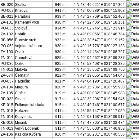
BB-020
Skalka
946 m
4
N 48° 49.621'
E 019° 37.364'
PO-062
Krížová
941 m
4
N 49° 00.989'
E 020° 15.908'
BB-021
Paradajs
939 m
4
N 48° 27.769'
E 018° 52.463'
ZA-101
Kamenný vrch
938 m
4
N 49° 22.406'
E 019° 18.151'
PO-035
Stolová
934 m
4
N 49° 02.746'
E 022° 23.914'
ZA-102
Hoblík
933 m
4
N 49° 09.056'
E 018° 48.784'
BB-056
Ďurovie vrch
933 m
4
N 48° 28.647'
E 019° 19.152'
PO-063
Vojnianská hora
930 m
4
N 49° 15.776'
E 020° 27.133'
ZA-103
Ostré
930 m
4
N 49° 14.434'
E 019° 08.797'
TN-011
Chmeľová
925 m
4
N 49° 04.462'
E 018° 09.237'
PO-036
Oblík
925 m
4
N 48° 58.408'
E 021° 28.385'
TN-012
Makyta
923 m
4
N 49° 15.652'
E 018° 09.756'
ZA-074
Černatín
922 m
4
N 49° 19.055'
E 018° 54.643'
PO-037
Hajdošik
921 m
4
N 49° 04.190'
E 022° 20.467'
ZA-104
Magura
920 m
4
N 49° 15.736'
E 018° 55.930'
ZA-105
Čipčie
919 m
4
N 49° 08.032'
E 018° 45.983'
BB-022
Sinec
917 m
4
N 48° 33.296'
E 019° 54.946'
KE-015
Folkmarská skala
915 m
4
N 48° 49.748'
E 021° 00.677'
TN-015
Hoľazne
911 m
4
N 48° 55.747'
E 018° 17.059'
TN-014
Kobylinec
911 m
4
N 49° 07.168'
E 018° 09.917'
KE-016
Mošnik
911 m
4
N 48° 47.705'
E 021° 32.474'
TN-013
Veľký Lopeník
911 m
4
N 48° 55.003'
E 017° 46.958'
ZA-106
Kazícka Kýčera
910 m
4
N 49° 20.231'
E 018° 40.536'