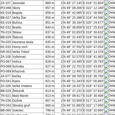
ZA-107
Javorské
860 m
2
N 49° 27.145'
E 018° 51.804'
PO-066
Skory
857 m
2
N 49° 08.266'
E 022° 12.349'
KE-018
Bogota
856 m
2
N 48° 42.065'
E 021° 30.992'
BB-027
Veľký Žiar
856 m
2
N 48° 25.388'
E 018° 44.590'
KE-019
Bučina
851 m
2
N 48° 39.184'
E 020° 24.677'
KE-032
Bradlo
840 m
2
N 48° 36.856'
E 021° 25.816'
TN-019
Stráne
837 m
2
N 49° 02.653'
E 018° 30.632'
BB-028
Štálová
836 m
2
N 48° 31.445'
E 018° 56.831'
TN-020
Havrania skala
835 m
2
N 49° 08.501'
E 018° 33.020'
KE-033
Horny vrch
831 m
2
N 48° 37.552'
E 020° 47.054'
NR-002
Veľký Tribeč
830 m
2
N 48° 28.158'
E 018° 14.378'
ZA-108
Vyšehrad
829 m
2
N 48° 52.570'
E 018° 41.983'
PO-067
Holica
828 m
2
N 49° 24.485'
E 020° 26.793'
PO-068
Soľovka
827 m
2
N 49° 22.701'
E 020° 43.957'
PO-069
Kňazová
824 m
2
N 49° 12.491'
E 020° 51.952'
ZA-077
Kečka
822 m
2
N 49° 09.765'
E 018° 36.750'
PO-041
Kyjov
821 m
2
N 48° 51.343'
E 022° 00.893'
ZA-109
Veľké Vreteno
819 m
2
N 49° 16.437'
E 018° 47.633'
BB-029
Železník
814 m
2
N 48° 37.231'
E 020° 07.810'
TN-021
Malý Manín
813 m
2
N 49° 08.917'
E 018° 30.406'
TN-036
Dúžnik
807 m
2
N 48° 53.959'
E 017° 51.047'
PO-042
Stredný gruň
800 m
2
N 49° 01.883'
E 022° 17.956'
BB-060
Sokolec
799 m
2
N 48° 31.273'
E 018° 32.660'