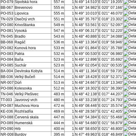
PO-079
Šipotská hora
557 m
1
N 49° 14.510'
E 021° 19.205'
BB-067
Brevenovo
555 m
1
N 48° 34.982'
E 020° 07.166'
PO-053
Lipovica
555 m
1
N 49° 10.010'
E 021° 46.070'
TN-029
Osečný vrch
551 m
1
N 48° 35.767'
E 018° 23.302'
PO-080
Krivoštianka
549 m
1
N 48° 53.561'
E 021° 52.097'
PO-081
Vysoká
547 m
1
N 49° 06.317'
E 021° 52.220'
TN-045
Bradlo
543 m
1
N 48° 40.886'
E 017° 34.088'
BB-068
Ragáč
536 m
1
N 48° 13.364'
E 019° 58.946'
PO-082
Kunová hora
533 m
1
N 49° 01.864'
E 021° 35.788'
PO-083
Patria
532 m
1
N 49° 00.530'
E 022° 06.980'
PO-084
Baňa
523 m
1
N 49° 12.896'
E 021° 35.692'
PO-085
Suchár
523 m
1
N 49° 02.054'
E 022° 00.535'
BA-004
Devínska Kobyla
514 m
1
N 48° 11.364'
E 016° 59.735'
BB-036
Veľký Bučeň
514 m
1
N 48° 18.428'
E 019° 52.371'
NR-007
Dúń
513 m
1
N 48° 24.667'
E 018° 13.340'
PO-086
Kolesovka
512 m
1
N 49° 18.302'
E 021° 36.390'
TN-046
Veľký Plešivec
483 m
1
N 48° 42.138'
E 017° 44.207'
TT-003
Javorový vrch
480 m
1
N 48° 33.238'
E 017° 24.793'
PO-087
Muchova Hora
472 m
1
N 49° 08.446'
E 021° 35.574'
KE-036
Rozhľadňa
469 m
1
N 48° 28.587'
E 021° 42.405'
PO-088
Červená skala
447 m
1
N 48° 54.384'
E 021° 55.468'
PO-089
Humenská
444 m
1
N 48° 54.680'
E 021° 56.879'
PO-090
Hrb
400 m
1
N 48° 58.650'
E 021° 46.800'
NR-008
Burdov
395 m
1
N 47° 49.963'
E 018° 46.849'