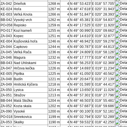
ZA-042
Drieňok
1268 m
4
N 48° 53.423'
E 018° 57.705'
KE-024
Hoľa
1267 m
4
N 48° 47.618'
E 020° 31.943'
KE-003
Veľká Knola
1266 m
4
N 48° 51.847'
E 020° 28.393'
BB-042
Vysoký vrch
1262 m
4
N 48° 45.381'
E 019° 54.837'
PO-058
Repisko
1259 m
4
N 49° 17.525'
E 020° 11.920'
PO-017
Kozí kameň
1255 m
4
N 49° 00.990'
E 020° 09.662'
ZA-043
Kopec
1251 m
4
N 49° 14.610'
E 019° 32.877'
KE-004
Kojšovská hoľa
1246 m
4
N 48° 46.942'
E 020° 59.276'
ZA-044
Capkovo
1244 m
4
N 49° 00.787'
E 019° 44.813'
ZA-045
Veľká Rača
1236 m
4
N 49° 24.809'
E 018° 58.126'
ZA-046
Magura
1232 m
4
N 49° 17.777'
E 019° 47.659'
BB-043
Nad Uhliskami
1229 m
4
N 48° 56.253'
E 019° 02.369'
ZA-047
Hrčova kečka
1226 m
4
N 49° 14.693'
E 019° 11.234'
KE-005
Pipitka
1225 m
4
N 48° 41.050'
E 020° 40.562'
ZA-048
Budín
1221 m
4
N 49° 20.647'
E 019° 27.139'
ZA-049
Hnilická Kýčera
1218 m
4
N 49° 01.595'
E 018° 44.417'
ZA-050
Lysica
1214 m
4
N 49° 13.650'
E 019° 11.026'
ZA-051
Stražov
1213 m
4
N 48° 57.301'
E 018° 27.796'
BB-044
Malá Stožka
1204 m
4
N 48° 46.503'
E 019° 55.481'
ZA-052
Kozia skala
1202 m
4
N 48° 57.687'
E 018° 59.686'
ZA-090
Vysoké
1200 m
4
N 49° 00.100'
E 019° 52.181'
PO-018
Smrekovica
1199 m
4
N 49° 02.794'
E 020° 52.289'
ZA-053
Skalky
1190 m
4
N 48° 59.532'
E 018° 42.250'