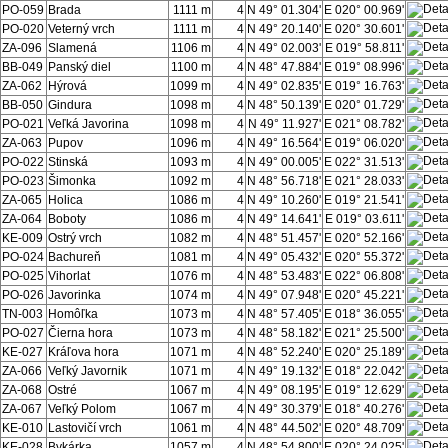
PO-059
Brada
1111 m
4
N 49° 01.304'
E 020° 00.969'
PO-020
Veterný vrch
1111 m
4
N 49° 20.140'
E 020° 30.601'
ZA-096
Slamená
1106 m
4
N 49° 02.003'
E 019° 58.811'
BB-049
Panský diel
1100 m
4
N 48° 47.884'
E 019° 08.996'
ZA-062
Hýrová
1099 m
4
N 49° 02.835'
E 019° 16.763'
BB-050
Gindura
1098 m
4
N 48° 50.139'
E 020° 01.729'
PO-021
Veľká Javorina
1098 m
4
N 49° 11.927'
E 021° 08.782'
ZA-063
Pupov
1096 m
4
N 49° 16.564'
E 019° 06.020'
PO-022
Stinská
1093 m
4
N 49° 00.005'
E 022° 31.513'
PO-023
Šimonka
1092 m
4
N 48° 56.718'
E 021° 28.033'
ZA-065
Holica
1086 m
4
N 49° 10.260'
E 019° 21.541'
ZA-064
Boboty
1086 m
4
N 49° 14.641'
E 019° 03.611'
KE-009
Ostrý vrch
1082 m
4
N 48° 51.457'
E 020° 52.166'
PO-024
Bachureň
1081 m
4
N 49° 05.432'
E 020° 55.372'
PO-025
Vihorlat
1076 m
4
N 48° 53.483'
E 022° 06.808'
PO-026
Javorinka
1074 m
4
N 49° 07.948'
E 020° 45.221'
TN-003
Homôľka
1073 m
4
N 48° 57.405'
E 018° 36.055'
PO-027
Čierna hora
1073 m
4
N 48° 58.182'
E 021° 25.500'
KE-027
Kráľova hora
1071 m
4
N 48° 52.240'
E 020° 25.189'
ZA-066
Veľký Javornik
1071 m
4
N 49° 19.132'
E 018° 22.042'
ZA-068
Ostré
1067 m
4
N 49° 08.195'
E 019° 12.629'
ZA-067
Veľký Polom
1067 m
4
N 49° 30.379'
E 018° 40.276'
KE-010
Lastovičí vrch
1061 m
4
N 48° 44.502'
E 020° 48.709'
KE-028
Bykárka
1057 m
4
N 48° 54.800'
E 020° 24.025'