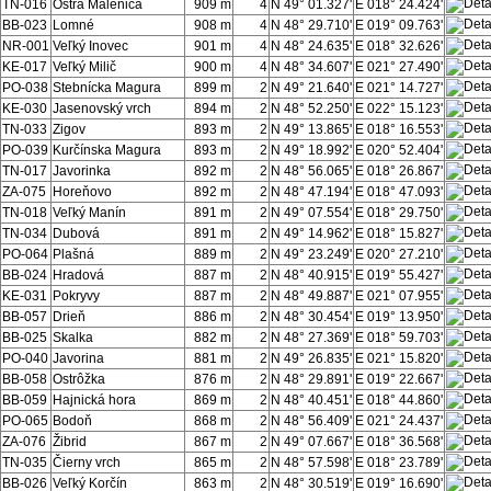
TN-016
Ostrá Malenica
909 m
4
N 49° 01.327'
E 018° 24.424'
BB-023
Lomné
908 m
4
N 48° 29.710'
E 019° 09.763'
NR-001
Veľký Inovec
901 m
4
N 48° 24.635'
E 018° 32.626'
KE-017
Veľký Milič
900 m
4
N 48° 34.607'
E 021° 27.490'
PO-038
Stebnícka Magura
899 m
2
N 49° 21.640'
E 021° 14.727'
KE-030
Jasenovský vrch
894 m
2
N 48° 52.250'
E 022° 15.123'
TN-033
Zigov
893 m
2
N 49° 13.865'
E 018° 16.553'
PO-039
Kurčínska Magura
893 m
2
N 49° 18.992'
E 020° 52.404'
TN-017
Javorinka
892 m
2
N 48° 56.065'
E 018° 26.867'
ZA-075
Horeňovo
892 m
2
N 48° 47.194'
E 018° 47.093'
TN-018
Veľký Manín
891 m
2
N 49° 07.554'
E 018° 29.750'
TN-034
Dubová
891 m
2
N 49° 14.962'
E 018° 15.827'
PO-064
Plašná
889 m
2
N 49° 23.249'
E 020° 27.210'
BB-024
Hradová
887 m
2
N 48° 40.915'
E 019° 55.427'
KE-031
Pokryvy
887 m
2
N 48° 49.887'
E 021° 07.955'
BB-057
Drieň
886 m
2
N 48° 30.454'
E 019° 13.950'
BB-025
Skalka
882 m
2
N 48° 27.369'
E 018° 59.703'
PO-040
Javorina
881 m
2
N 49° 26.835'
E 021° 15.820'
BB-058
Ostrôžka
876 m
2
N 48° 29.891'
E 019° 22.667'
BB-059
Hajnická hora
869 m
2
N 48° 40.451'
E 018° 44.860'
PO-065
Bodoň
868 m
2
N 48° 56.409'
E 021° 24.437'
ZA-076
Žibrid
867 m
2
N 49° 07.667'
E 018° 36.568'
TN-035
Čierny vrch
865 m
2
N 48° 57.598'
E 018° 23.789'
BB-026
Veľký Korčín
863 m
2
N 48° 30.519'
E 019° 16.690'