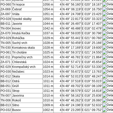
PO-060
Tri kopce
1056 m
4
N 48° 56.160'
E 020° 18.167'
ZA-069
Čebrať
1054 m
4
N 49° 06.119'
E 019° 16.750'
ZA-097
Vráta
1051 m
4
N 49° 24.708'
E 019° 23.425'
PO-028
Vysoké skalky
1050 m
4
N 49° 22.817'
E 020° 33.323'
BB-011
Javorie
1044 m
4
N 48° 26.497'
E 019° 17.407'
TN-004
Inovec
1042 m
4
N 48° 46.486'
E 018° 02.479'
ZA-070
Hrubá Kečka
1037 m
4
N 48° 59.035'
E 018° 30.796'
PO-029
Roháčka
1029 m
4
N 48° 55.441'
E 021° 00.760'
TN-005
Suchý vrch
1028 m
4
N 48° 50.459'
E 018° 25.166'
TN-030
Koniakova skala
1028 m
4
N 49° 17.169'
E 018° 19.600'
PO-061
Tri chotáre
1025 m
4
N 48° 59.372'
E 021° 24.550'
KE-011
Popriečny vrch
1025 m
4
N 48° 46.781'
E 022° 21.864'
ZA-071
Chlieviská
1024 m
4
N 48° 57.471'
E 018° 45.654'
KE-029
Krompašský vrch
1024 m
4
N 48° 52.714'
E 020° 53.330'
PO-030
Nežabec
1023 m
4
N 48° 55.672'
E 022° 13.763'
KE-012
Skala
1014 m
4
N 48° 52.013'
E 020° 48.247'
BB-012
Ostrá
1011 m
4
N 48° 37.516'
E 019° 55.015'
BB-051
Grúň
1011 m
4
N 48° 49.702'
E 020° 08.109'
PO-031
Strop
1011 m
4
N 49° 08.579'
E 022° 16.818'
TN-007
Javorina
1010 m
4
N 48° 58.162'
E 018° 25.836'
TN-006
Rokoš
1010 m
4
N 48° 46.262'
E 018° 26.060'
BB-013
Sitno
1009 m
4
N 48° 24.196'
E 018° 52.632'
PO-032
Busov
1002 m
4
N 49° 23.295'
E 021° 09.752'