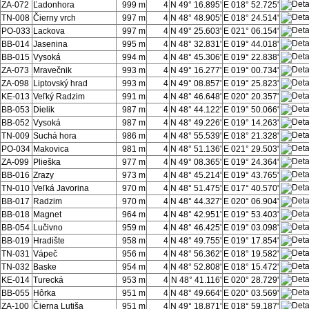
ZA-072
Ľadonhora
999 m
4
N 49° 16.895'
E 018° 52.725'
TN-008
Čierny vrch
997 m
4
N 48° 48.905'
E 018° 24.514'
PO-033
Lackova
997 m
4
N 49° 25.603'
E 021° 06.154'
BB-014
Jasenina
995 m
4
N 48° 32.831'
E 019° 44.018'
BB-015
Vysoká
994 m
4
N 48° 45.306'
E 019° 22.838'
ZA-073
Mravečnik
993 m
4
N 49° 16.277'
E 019° 00.734'
ZA-098
Liptovský hrad
993 m
4
N 49° 08.857'
E 019° 25.823'
KE-013
Veľký Radzim
991 m
4
N 48° 46.648'
E 020° 20.357'
BB-053
Dielik
987 m
4
N 48° 44.122'
E 019° 50.066'
BB-052
Vysoká
987 m
4
N 48° 49.226'
E 019° 14.263'
TN-009
Suchá hora
986 m
4
N 48° 55.539'
E 018° 21.328'
PO-034
Makovica
981 m
4
N 48° 51.136'
E 021° 29.503'
ZA-099
Plieška
977 m
4
N 49° 08.365'
E 019° 24.364'
BB-016
Zrazy
973 m
4
N 48° 45.214'
E 019° 43.765'
TN-010
Veľká Javorina
970 m
4
N 48° 51.475'
E 017° 40.570'
BB-017
Radzim
970 m
4
N 48° 44.327'
E 020° 06.904'
BB-018
Magnet
964 m
4
N 48° 42.951'
E 019° 53.403'
BB-054
Lučivno
959 m
4
N 48° 46.425'
E 019° 03.098'
BB-019
Hradište
958 m
4
N 48° 49.755'
E 019° 17.854'
TN-031
Vápeč
956 m
4
N 48° 56.362'
E 018° 19.582'
TN-032
Baske
954 m
4
N 48° 52.808'
E 018° 15.472'
KE-014
Turecká
953 m
4
N 48° 41.116'
E 020° 28.729'
BB-055
Hôrka
951 m
4
N 48° 49.664'
E 020° 03.569'
ZA-100
Čierna Lutiša
951 m
4
N 49° 18.871'
E 018° 59.187'