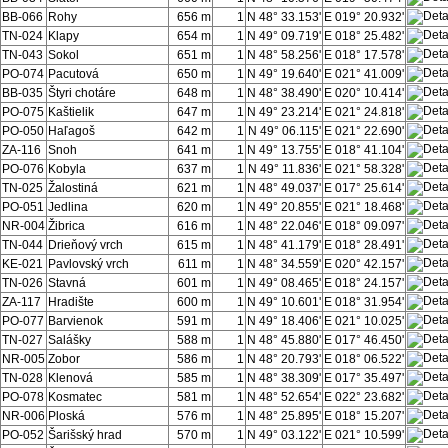
BB-066
Rohy
656 m
1
N 48° 33.153'
E 019° 20.932'
TN-024
Klapy
654 m
1
N 49° 09.719'
E 018° 25.482'
TN-043
Sokol
651 m
1
N 48° 58.256'
E 018° 17.578'
PO-074
Pacutová
650 m
1
N 49° 19.640'
E 021° 41.009'
BB-035
Štyri chotáre
648 m
1
N 48° 38.490'
E 020° 10.414'
PO-075
Kaštielik
647 m
1
N 49° 23.214'
E 021° 24.818'
PO-050
Haľagoš
642 m
1
N 49° 06.115'
E 021° 22.690'
ZA-116
Snoh
641 m
1
N 49° 13.755'
E 018° 41.104'
PO-076
Kobyla
637 m
1
N 49° 11.836'
E 021° 58.328'
TN-025
Žalostiná
621 m
1
N 48° 49.037'
E 017° 25.614'
PO-051
Jedlina
620 m
1
N 49° 20.855'
E 021° 18.468'
NR-004
Žibrica
616 m
1
N 48° 22.046'
E 018° 09.097'
TN-044
Drieňový vrch
615 m
1
N 48° 41.179'
E 018° 28.491'
KE-021
Pavlovský vrch
611 m
1
N 48° 34.559'
E 020° 42.157'
TN-026
Stavná
601 m
1
N 49° 08.465'
E 018° 24.157'
ZA-117
Hradište
600 m
1
N 49° 10.601'
E 018° 31.954'
PO-077
Barvienok
591 m
1
N 49° 18.406'
E 021° 10.025'
TN-027
Salášky
588 m
1
N 48° 45.880'
E 017° 46.450'
NR-005
Zobor
586 m
1
N 48° 20.793'
E 018° 06.522'
TN-028
Klenová
585 m
1
N 48° 38.309'
E 017° 35.497'
PO-078
Kosmatec
581 m
1
N 48° 52.654'
E 022° 23.682'
NR-006
Ploská
576 m
1
N 48° 25.895'
E 018° 15.207'
PO-052
Šarišský hrad
570 m
1
N 49° 03.122'
E 021° 10.599'