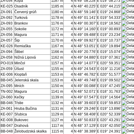
ZA-054
Kopa
1187 m
4
N 49° 08.228'
E 019° 08.273'
KE-025
Osadník
1185 m
4
N 48° 40.225'
E 020° 44.215'
ZA-091
Červený grúň
1180 m
4
N 48° 59.146'
E 019° 24.868'
ZA-092
Turková
1178 m
4
N 49° 01.141'
E 019° 54.333'
ZA-093
Brankov
1176 m
4
N 49° 00.307'
E 019° 18.562'
ZA-055
Sokolie
1172 m
4
N 49° 14.160'
E 019° 00.893'
ZA-056
Magura
1171 m
4
N 49° 09.488'
E 019° 23.234'
ZA-057
Šip
1170 m
4
N 49° 09.927'
E 019° 10.737'
KE-026
Remiaška
1167 m
4
N 48° 53.051'
E 020° 19.894'
ZA-094
Štibel
1166 m
4
N 49° 20.776'
E 019° 15.074'
ZA-058
Nižná Lipová
1162 m
4
N 49° 04.880'
E 019° 07.361'
PO-019
Minčol
1157 m
4
N 49° 14.077'
E 020° 59.351'
ZA-059
Úšust
1155 m
4
N 49° 24.543'
E 019° 11.216'
KE-006
Kloptaň
1153 m
4
N 48° 46.782'
E 020° 51.577'
BB-045
Jelenská skala
1153 m
4
N 48° 49.748'
E 019° 09.502'
ZA-095
Mních
1150 m
4
N 49° 00.088'
E 019° 47.245'
TN-002
Magura
1141 m
4
N 48° 52.071'
E 018° 31.763'
ZA-060
Kečky
1139 m
4
N 49° 07.547'
E 019° 14.564'
BB-046
Tŕstie
1132 m
4
N 48° 39.603'
E 019° 59.853'
ZA-061
Hruba Bučina
1131 m
4
N 49° 29.246'
E 019° 13.896'
KE-007
Sľubica
1129 m
4
N 48° 58.408'
E 020° 52.339'
KE-008
Bukovec
1127 m
4
N 48° 50.833'
E 020° 43.291'
BB-047
Drahová
1117 m
4
N 48° 37.129'
E 019° 42.050'
BB-048
Želobudzská skalka
1115 m
4
N 48° 38.389'
E 019° 24.391'