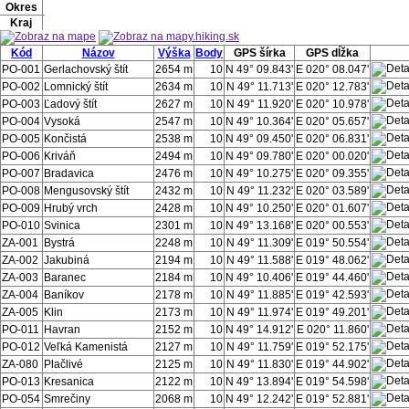
Okres
Kraj
Kód
Názov
Výška
Body
GPS šírka
GPS dĺžka
PO-001
Gerlachovský štít
2654 m
10
N 49° 09.843'
E 020° 08.047'
PO-002
Lomnický štít
2634 m
10
N 49° 11.713'
E 020° 12.783'
PO-003
Ľadový štít
2627 m
10
N 49° 11.920'
E 020° 10.978'
PO-004
Vysoká
2547 m
10
N 49° 10.364'
E 020° 05.657'
PO-005
Končistá
2538 m
10
N 49° 09.450'
E 020° 06.831'
PO-006
Kriváň
2494 m
10
N 49° 09.780'
E 020° 00.020'
PO-007
Bradavica
2476 m
10
N 49° 10.275'
E 020° 09.355'
PO-008
Mengusovský štít
2432 m
10
N 49° 11.232'
E 020° 03.589'
PO-009
Hrubý vrch
2428 m
10
N 49° 10.250'
E 020° 01.607'
PO-010
Svinica
2301 m
10
N 49° 13.168'
E 020° 00.553'
ZA-001
Bystrá
2248 m
10
N 49° 11.309'
E 019° 50.554'
ZA-002
Jakubiná
2194 m
10
N 49° 11.588'
E 019° 48.062'
ZA-003
Baranec
2184 m
10
N 49° 10.406'
E 019° 44.460'
ZA-004
Baníkov
2178 m
10
N 49° 11.885'
E 019° 42.593'
ZA-005
Klin
2173 m
10
N 49° 11.974'
E 019° 49.201'
PO-011
Havran
2152 m
10
N 49° 14.912'
E 020° 11.860'
PO-012
Veľká Kamenistá
2127 m
10
N 49° 11.759'
E 019° 52.175'
ZA-080
Plačlivé
2125 m
10
N 49° 11.830'
E 019° 44.902'
PO-013
Kresanica
2122 m
10
N 49° 13.894'
E 019° 54.598'
PO-054
Smrečiny
2068 m
10
N 49° 12.242'
E 019° 52.881'