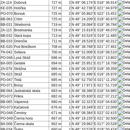
ZA-114
Dubová
727 m
2
N 49° 06.174'
E 018° 36.914'
KE-035
Holička
727 m
2
N 48° 42.736'
E 021° 04.979'
PO-070
Borsuk
725 m
2
N 49° 05.862'
E 022° 15.451'
BB-063
Chlm
725 m
2
N 48° 24.209'
E 018° 40.975'
BB-031
Strieborná
719 m
2
N 48° 28.084'
E 019° 36.784'
ZA-115
Brodnianka
719 m
2
N 49° 15.919'
E 018° 46.070'
BB-032
Stará kopa
713 m
2
N 48° 43.524'
E 019° 11.485'
BB-033
Drienčie
711 m
2
N 48° 28.528'
E 018° 40.312'
KE-020
Pod Briežkom
708 m
2
N 48° 38.768'
E 021° 27.461'
TN-042
Svitava
700 m
2
N 48° 52.008'
E 018° 08.510'
PO-046
Lysá Stráž
696 m
1
N 49° 05.052'
E 021° 13.802'
BA-005
Geldek
694 m
1
N 48° 25.951'
E 017° 18.708'
ZA-079
Strážna
686 m
1
N 49° 09.325'
E 018° 39.359'
TN-023
Stráž
685 m
1
N 49° 01.496'
E 018° 26.976'
PO-047
Tlstá
685 m
1
N 48° 52.750'
E 021° 11.250'
PO-071
Brúsy
683 m
1
N 49° 17.971'
E 021° 51.729'
BB-064
Jastrabská skala
683 m
1
N 48° 38.386'
E 018° 54.985'
PO-072
Príkra
682 m
1
N 49° 05.930'
E 022° 07.212'
BB-065
Vápenná
680 m
1
N 48° 32.323'
E 019° 04.630'
PO-073
Kačalová
676 m
1
N 49° 19.349'
E 021° 22.009'
PO-048
Černiny
671 m
1
N 49° 08.384'
E 022° 02.415'
PO-049
Čierna hora
667 m
1
N 49° 18.155'
E 021° 30.500'
BA-006
Čierna skala
662 m
1
N 48° 29.962'
E 017° 20.528'
BB-034
Šiator
660 m
1
N 48° 10.576'
E 019° 50.474'