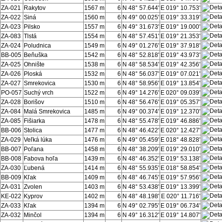
ZA-021
Rakytov
1567 m
6
N 48° 57.644'
E 019° 10.753'
ZA-022
Siná
1560 m
6
N 49° 00.025'
E 019° 33.319'
ZA-023
Pilsko
1557 m
6
N 49° 31.673'
E 019° 19.000'
ZA-083
Tlstá
1554 m
6
N 48° 57.451'
E 019° 21.353'
ZA-024
Poludnica
1549 m
6
N 49° 01.276'
E 019° 37.918'
BB-005
Beňuška
1542 m
6
N 48° 52.818'
E 019° 43.973'
ZA-025
Ohnište
1538 m
6
N 48° 58.534'
E 019° 42.356'
ZA-026
Ploská
1532 m
6
N 48° 56.037'
E 019° 07.021'
ZA-027
Smrekovica
1530 m
6
N 48° 58.956'
E 019° 13.854'
PO-057
Suchý vrch
1522 m
6
N 49° 14.276'
E 020° 09.039'
ZA-028
Borišov
1510 m
6
N 48° 56.476'
E 019° 05.357'
ZA-084
Malá Smrekovica
1485 m
6
N 49° 00.374'
E 019° 12.370'
ZA-085
Fišiarka
1478 m
6
N 48° 55.478'
E 019° 46.886'
BB-006
Stolica
1477 m
6
N 48° 46.422'
E 020° 12.427'
ZA-029
Veľká lúka
1476 m
6
N 49° 05.459'
E 018° 48.828'
BB-007
Poľana
1458 m
6
N 48° 38.209'
E 019° 29.010'
BB-008
Fabova hoľa
1439 m
6
N 48° 46.352'
E 019° 53.138'
ZA-030
Ľubená
1414 m
6
N 48° 55.935'
E 018° 58.854'
BB-009
Kľak
1409 m
6
N 48° 46.745'
E 019° 57.956'
ZA-031
Zvolen
1403 m
6
N 48° 53.438'
E 019° 13.399'
KE-022
Kyprov
1402 m
6
N 48° 48.198'
E 020° 11.716'
ZA-033
Kľak
1394 m
6
N 49° 02.795'
E 019° 06.734'
ZA-032
Minčol
1394 m
6
N 49° 16.312'
E 019° 14.807'