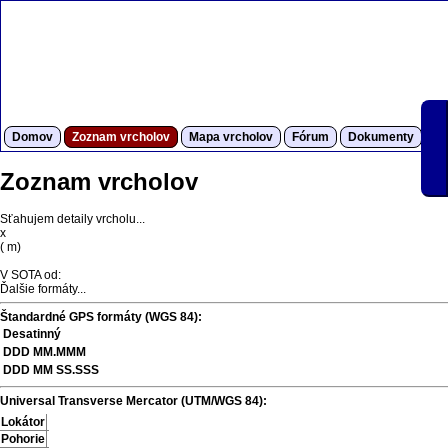
Domov
Zoznam vrcholov
Mapa vrcholov
Fórum
Dokumenty
S
Zoznam vrcholov
Sťahujem detaily vrcholu...
x
(
m)
V SOTA od:
Ďalšie formáty...
Štandardné GPS formáty (WGS 84):
Desatinný
DDD MM.MMM
DDD MM SS.SSS
Universal Transverse Mercator (UTM/WGS 84):
Lokátor
Pohorie