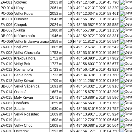
ZA-081
Volovec
2063 m
10
N 49° 12.458'
E 019° 45.790'
PO-014
Hlúpy
2061 m
10
N 49° 14.213'
E 020° 13.220'
PO-055
Veľká Kopa
2052 m
10
N 49° 12.034'
E 019° 58.461'
BB-001
Ďumbier
2043 m
10
N 48° 56.185'
E 019° 38.423'
ZA-006
Chopok
2024 m
10
N 48° 56.582'
E 019° 35.585'
BB-002
Skalka
1980 m
10
N 48° 55.738'
E 019° 31.159'
BB-003
Kráľova hoľa
1946 m
10
N 48° 52.972'
E 020° 08.331'
PO-056
Veľká Brdárová grapa
1859 m
10
N 49° 11.812'
E 019° 56.584'
ZA-007
Sivý vrch
1805 m
10
N 49° 12.674'
E 019° 38.542'
ZA-008
Veľká Chochuľa
1753 m
8
N 48° 53.619'
E 019° 19.864'
ZA-009
Krakova hoľa
1752 m
8
N 48° 59.093'
E 019° 37.982'
ZA-010
Veľký Bok
1727 m
8
N 48° 56.603'
E 019° 52.677'
ZA-012
Rovná hoľa
1723 m
8
N 48° 56.419'
E 019° 42.823'
ZA-011
Babia hora
1723 m
8
N 49° 34.378'
E 019° 31.760'
ZA-013
Veľký Kriváň
1709 m
8
N 49° 11.258'
E 019° 01.846'
BB-004
Veľká Vápenica
1691 m
8
N 48° 54.832'
E 019° 58.916'
ZA-014
Osobitá
1687 m
8
N 49° 15.675'
E 019° 43.295'
ZA-015
Malý Kriváň
1671 m
8
N 49° 10.886'
E 018° 59.596'
ZA-082
Homôľka
1659 m
8
N 48° 54.563'
E 019° 51.763'
ZA-016
Salatin
1630 m
8
N 48° 58.810'
E 019° 21.752'
ZA-017
Veľký Rozsutec
1609 m
8
N 49° 13.901'
E 019° 05.924'
ZA-019
Stoh
1608 m
8
N 49° 12.720'
E 019° 05.645'
ZA-018
Veľký Choč
1608 m
8
N 49° 09.088'
E 019° 20.564'
ZA-020
Ostredok
1592 m
6
N 48° 54.127'
E 019° 04.750'