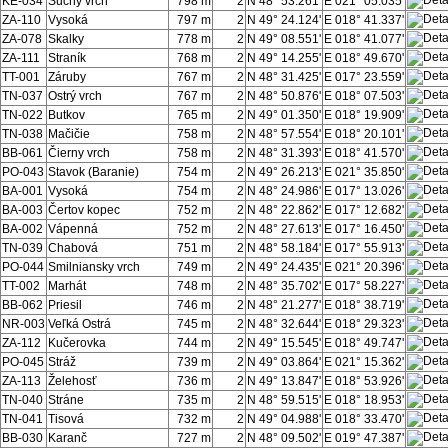
KE-034
Suchý vrch
798 m
2
N 48° 53.261'
E 021° 05.035'
ZA-110
Vysoká
797 m
2
N 49° 24.124'
E 018° 41.337'
ZA-078
Skalky
778 m
2
N 49° 08.551'
E 018° 41.077'
ZA-111
Straník
768 m
2
N 49° 14.255'
E 018° 49.670'
TT-001
Záruby
767 m
2
N 48° 31.425'
E 017° 23.559'
TN-037
Ostrý vrch
767 m
2
N 48° 50.876'
E 018° 07.503'
TN-022
Butkov
765 m
2
N 49° 01.350'
E 018° 19.909'
TN-038
Mačičie
758 m
2
N 48° 57.554'
E 018° 20.101'
BB-061
Čierny vrch
758 m
2
N 48° 31.393'
E 018° 41.570'
PO-043
Stavok (Baranie)
754 m
2
N 49° 26.213'
E 021° 35.850'
BA-001
Vysoká
754 m
2
N 48° 24.986'
E 017° 13.026'
BA-003
Čertov kopec
752 m
2
N 48° 22.862'
E 017° 12.682'
BA-002
Vápenná
752 m
2
N 48° 27.613'
E 017° 16.450'
TN-039
Chabová
751 m
2
N 48° 58.184'
E 017° 55.913'
PO-044
Smilniansky vrch
749 m
2
N 49° 24.435'
E 021° 20.396'
TT-002
Marhát
748 m
2
N 48° 35.702'
E 017° 58.227'
BB-062
Priesil
746 m
2
N 48° 21.277'
E 018° 38.719'
NR-003
Veľká Ostrá
745 m
2
N 48° 32.644'
E 018° 29.323'
ZA-112
Kučerovka
744 m
2
N 49° 15.545'
E 018° 49.747'
PO-045
Stráž
739 m
2
N 49° 03.864'
E 021° 15.362'
ZA-113
Želehosť
736 m
2
N 49° 13.847'
E 018° 53.926'
TN-040
Stráne
735 m
2
N 48° 59.515'
E 018° 18.953'
TN-041
Tisová
732 m
2
N 49° 04.988'
E 018° 33.470'
BB-030
Karanč
727 m
2
N 48° 09.502'
E 019° 47.387'