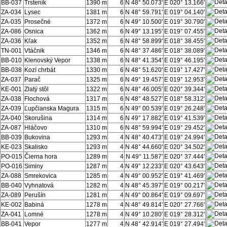
BB-037
Trsteník
1390 m
6
N 48° 50.073'
E 020° 13.166'
ZA-034
Lysec
1381 m
6
N 48° 59.791'
E 019° 04.140'
ZA-035
Prosečné
1372 m
6
N 49° 10.500'
E 019° 30.790'
ZA-086
Osnica
1362 m
6
N 49° 13.195'
E 019° 07.455'
ZA-036
Kľak
1352 m
6
N 48° 58.899'
E 018° 38.455'
TN-001
Vtáčnik
1346 m
6
N 48° 37.486'
E 018° 38.089'
BB-010
Klenovský Vepor
1338 m
6
N 48° 41.354'
E 019° 46.195'
BB-038
Kozí chrbát
1330 m
6
N 48° 51.620'
E 019° 17.427'
ZA-037
Parač
1325 m
6
N 49° 19.457'
E 019° 12.953'
KE-001
Zlatý stôl
1322 m
6
N 48° 46.005'
E 020° 39.344'
ZA-038
Flochová
1317 m
6
N 48° 48.527'
E 018° 58.312'
ZA-039
Ľupčianska Magura
1315 m
6
N 49° 00.539'
E 019° 26.248'
ZA-040
Skorušina
1314 m
6
N 49° 17.882'
E 019° 41.539'
ZA-087
Hláčovo
1310 m
6
N 48° 59.994'
E 019° 29.452'
BB-039
Bukovina
1293 m
4
N 48° 40.473'
E 019° 24.994'
KE-023
Skalisko
1293 m
4
N 48° 44.660'
E 020° 34.502'
PO-015
Čierna hora
1289 m
4
N 49° 11.587'
E 020° 37.444'
PO-016
Siminy
1287 m
4
N 49° 12.233'
E 020° 43.643'
ZA-088
Smrekovica
1285 m
4
N 49° 00.952'
E 019° 41.469'
BB-040
Vyhnatová
1282 m
4
N 48° 45.397'
E 019° 00.217'
ZA-089
Perušín
1281 m
4
N 49° 00.864'
E 019° 09.697'
KE-002
Babiná
1278 m
4
N 48° 49.814'
E 020° 27.766'
ZA-041
Lomné
1278 m
4
N 49° 10.280'
E 019° 28.312'
BB-041
Vepor
1277 m
4
N 48° 42.914'
E 019° 27.494'