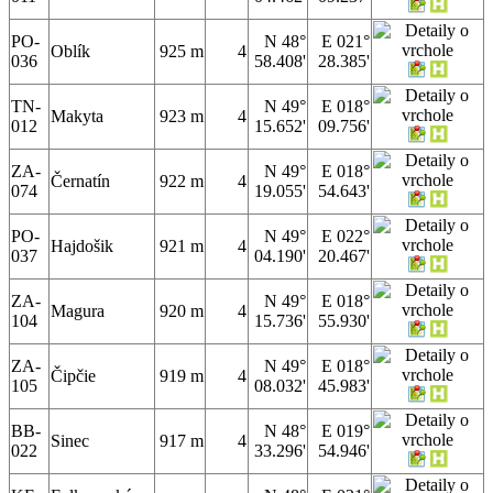
PO-
N 48°
E 021°
Oblík
925 m
4
036
58.408'
28.385'
TN-
N 49°
E 018°
Makyta
923 m
4
012
15.652'
09.756'
ZA-
N 49°
E 018°
Černatín
922 m
4
074
19.055'
54.643'
PO-
N 49°
E 022°
Hajdošik
921 m
4
037
04.190'
20.467'
ZA-
N 49°
E 018°
Magura
920 m
4
104
15.736'
55.930'
ZA-
N 49°
E 018°
Čipčie
919 m
4
105
08.032'
45.983'
BB-
N 48°
E 019°
Sinec
917 m
4
022
33.296'
54.946'