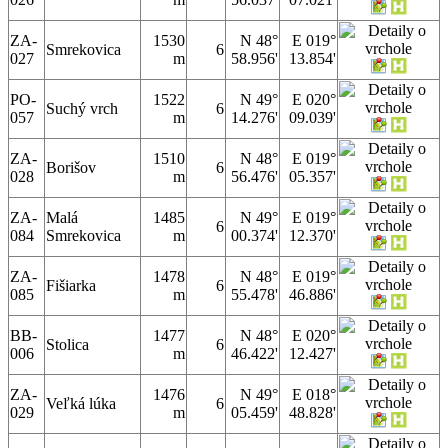
ZA-
1530
N 48°
E 019°
Smrekovica
6
027
m
58.956'
13.854'
PO-
1522
N 49°
E 020°
Suchý vrch
6
057
m
14.276'
09.039'
ZA-
1510
N 48°
E 019°
Borišov
6
028
m
56.476'
05.357'
ZA-
Malá
1485
N 49°
E 019°
6
084
Smrekovica
m
00.374'
12.370'
ZA-
1478
N 48°
E 019°
Fišiarka
6
085
m
55.478'
46.886'
BB-
1477
N 48°
E 020°
Stolica
6
006
m
46.422'
12.427'
ZA-
1476
N 49°
E 018°
Veľká lúka
6
029
m
05.459'
48.828'