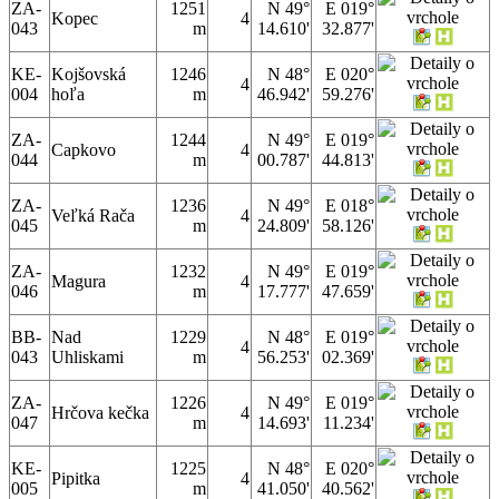
ZA-
1251
N 49°
E 019°
Kopec
4
043
m
14.610'
32.877'
KE-
Kojšovská
1246
N 48°
E 020°
4
004
hoľa
m
46.942'
59.276'
ZA-
1244
N 49°
E 019°
Capkovo
4
044
m
00.787'
44.813'
ZA-
1236
N 49°
E 018°
Veľká Rača
4
045
m
24.809'
58.126'
ZA-
1232
N 49°
E 019°
Magura
4
046
m
17.777'
47.659'
BB-
Nad
1229
N 48°
E 019°
4
043
Uhliskami
m
56.253'
02.369'
ZA-
1226
N 49°
E 019°
Hrčova kečka
4
047
m
14.693'
11.234'
KE-
1225
N 48°
E 020°
Pipitka
4
005
m
41.050'
40.562'