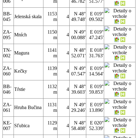
006
m
46.782'
51.577'
BB-
1153
N 48°
E 019°
Jelenská skala
4
045
m
49.748'
09.502'
ZA-
1150
N 49°
E 019°
Mních
4
095
m
00.088'
47.245'
TN-
1141
N 48°
E 018°
Magura
4
002
m
52.071'
31.763'
ZA-
1139
N 49°
E 019°
Kečky
4
060
m
07.547'
14.564'
BB-
1132
N 48°
E 019°
Tŕstie
4
046
m
39.603'
59.853'
ZA-
1131
N 49°
E 019°
Hruba Bučina
4
061
m
29.246'
13.896'
KE-
1129
N 48°
E 020°
Sľubica
4
007
m
58.408'
52.339'