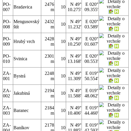
PO-
2476
N 49°
E 020°
Bradavica
10
007
m
10.275'
09.355'
PO-
Mengusovský
2432
N 49°
E 020°
10
008
štít
m
11.232'
03.589'
PO-
2428
N 49°
E 020°
Hrubý vrch
10
009
m
10.250'
01.607'
PO-
2301
N 49°
E 020°
Svinica
10
010
m
13.168'
00.553'
ZA-
2248
N 49°
E 019°
Bystrá
10
001
m
11.309'
50.554'
ZA-
2194
N 49°
E 019°
Jakubiná
10
002
m
11.588'
48.062'
ZA-
2184
N 49°
E 019°
Baranec
10
003
m
10.406'
44.460'
ZA-
2178
N 49°
E 019°
Baníkov
10
004
m
11.885'
42.593'