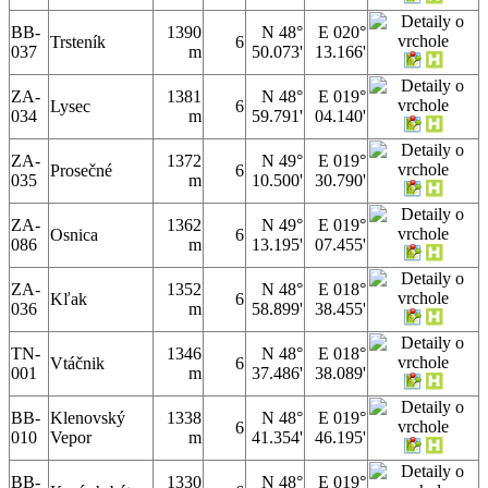
BB-
1390
N 48°
E 020°
Trsteník
6
037
m
50.073'
13.166'
ZA-
1381
N 48°
E 019°
Lysec
6
034
m
59.791'
04.140'
ZA-
1372
N 49°
E 019°
Prosečné
6
035
m
10.500'
30.790'
ZA-
1362
N 49°
E 019°
Osnica
6
086
m
13.195'
07.455'
ZA-
1352
N 48°
E 018°
Kľak
6
036
m
58.899'
38.455'
TN-
1346
N 48°
E 018°
Vtáčnik
6
001
m
37.486'
38.089'
BB-
Klenovský
1338
N 48°
E 019°
6
010
Vepor
m
41.354'
46.195'
BB-
1330
N 48°
E 019°