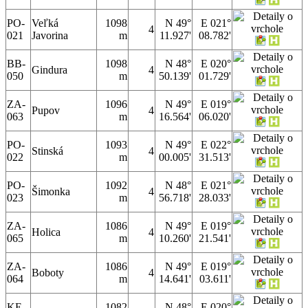
PO-
Veľká
1098
N 49°
E 021°
4
021
Javorina
m
11.927'
08.782'
BB-
1098
N 48°
E 020°
Gindura
4
050
m
50.139'
01.729'
ZA-
1096
N 49°
E 019°
Pupov
4
063
m
16.564'
06.020'
PO-
1093
N 49°
E 022°
Stinská
4
022
m
00.005'
31.513'
PO-
1092
N 48°
E 021°
Šimonka
4
023
m
56.718'
28.033'
ZA-
1086
N 49°
E 019°
Holica
4
065
m
10.260'
21.541'
ZA-
1086
N 49°
E 019°
Boboty
4
064
m
14.641'
03.611'
KE-
1082
N 48°
E 020°