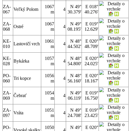
ZA-
1067
N 49°
E 018°
Veľký Polom
4
067
m
30.379'
40.276'
ZA-
1067
N 49°
E 019°
Ostré
4
068
m
08.195'
12.629'
KE-
1061
N 48°
E 020°
Lastovičí vrch
4
010
m
44.502'
48.709'
KE-
1057
N 48°
E 020°
Bykárka
4
028
m
54.800'
24.025'
PO-
1056
N 48°
E 020°
Tri kopce
4
060
m
56.160'
18.167'
ZA-
1054
N 49°
E 019°
Čebrať
4
069
m
06.119'
16.750'
ZA-
1051
N 49°
E 019°
Vráta
4
097
m
24.708'
23.425'
PO-
1050
N 49°
E 020°
Vysoké skalky
4