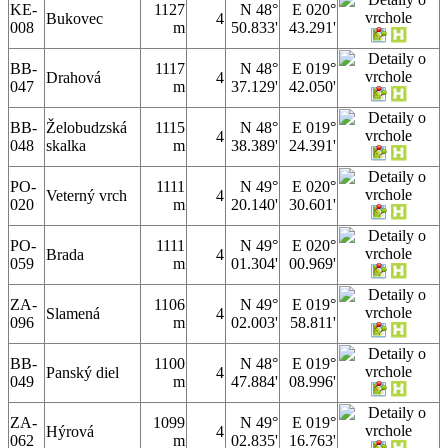
KE-
1127
N 48°
E 020°
Bukovec
4
008
m
50.833'
43.291'
BB-
1117
N 48°
E 019°
Drahová
4
047
m
37.129'
42.050'
BB-
Želobudzská
1115
N 48°
E 019°
4
048
skalka
m
38.389'
24.391'
PO-
1111
N 49°
E 020°
Veterný vrch
4
020
m
20.140'
30.601'
PO-
1111
N 49°
E 020°
Brada
4
059
m
01.304'
00.969'
ZA-
1106
N 49°
E 019°
Slamená
4
096
m
02.003'
58.811'
BB-
1100
N 48°
E 019°
Panský diel
4
049
m
47.884'
08.996'
ZA-
1099
N 49°
E 019°
Hýrová
4
062
m
02.835'
16.763'