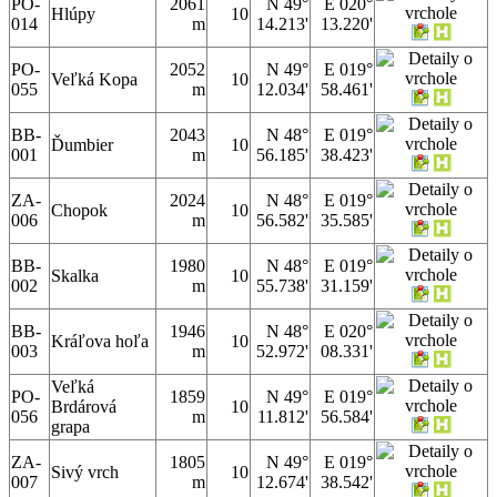
PO-
2061
N 49°
E 020°
Hlúpy
10
014
m
14.213'
13.220'
PO-
2052
N 49°
E 019°
Veľká Kopa
10
055
m
12.034'
58.461'
BB-
2043
N 48°
E 019°
Ďumbier
10
001
m
56.185'
38.423'
ZA-
2024
N 48°
E 019°
Chopok
10
006
m
56.582'
35.585'
BB-
1980
N 48°
E 019°
Skalka
10
002
m
55.738'
31.159'
BB-
1946
N 48°
E 020°
Kráľova hoľa
10
003
m
52.972'
08.331'
Veľká
PO-
1859
N 49°
E 019°
Brdárová
10
056
m
11.812'
56.584'
grapa
ZA-
1805
N 49°
E 019°
Sivý vrch
10
007
m
12.674'
38.542'