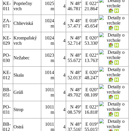
KE-
Popriečny
1025
N 48°
E 022°
4
011
vrch
m
46.781'
21.864'
ZA-
1024
N 48°
E 018°
Chlieviská
4
071
m
57.471'
45.654'
KE-
Krompašský
1024
N 48°
E 020°
4
029
vrch
m
52.714'
53.330'
PO-
1023
N 48°
E 022°
Nežabec
4
030
m
55.672'
13.763'
KE-
1014
N 48°
E 020°
Skala
4
012
m
52.013'
48.247'
BB-
1011
N 48°
E 020°
Grúň
4
051
m
49.702'
08.109'
PO-
1011
N 49°
E 022°
Strop
4
031
m
08.579'
16.818'
BB-
1011
N 48°
E 019°
Ostrá
4
012
m
37.516'
55.015'