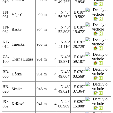
019
49.755'
17.854'
TN-
N 48°
E 018°
Vápeč
956 m
4
031
56.362'
19.582'
TN-
N 48°
E 018°
Baske
954 m
4
032
52.808'
15.472'
KE-
N 48°
E 020°
Turecká
953 m
4
014
41.116'
28.729'
ZA-
N 49°
E 018°
Čierna Lutiša
951 m
4
100
18.871'
59.187'
BB-
N 48°
E 020°
Hôrka
951 m
4
055
49.664'
03.569'
BB-
N 48°
E 019°
Skalka
946 m
4
020
49.621'
37.364'
PO-
N 49°
E 020°
Krížová
941 m
4
062
00.989'
15.908'