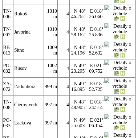
TN-
1010
N 48°
E 018°
Rokoš
4
006
m
46.262'
26.060'
TN-
1010
N 48°
E 018°
Javorina
4
007
m
58.162'
25.836'
BB-
1009
N 48°
E 018°
Sitno
4
013
m
24.196'
52.632'
PO-
1002
N 49°
E 021°
Busov
4
032
m
23.295'
09.752'
ZA-
N 49°
E 018°
Ľadonhora
999 m
4
072
16.895'
52.725'
TN-
N 48°
E 018°
Čierny vrch
997 m
4
008
48.905'
24.514'
PO-
N 49°
E 021°
Lackova
997 m
4
033
25.603'
06.154'