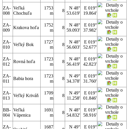
ZA-
Veľká
1753
N 48°
E 019°
8
008
Chochuľa
m
53.619'
19.864'
ZA-
1752
N 48°
E 019°
Krakova hoľa
8
009
m
59.093'
37.982'
ZA-
1727
N 48°
E 019°
Veľký Bok
8
010
m
56.603'
52.677'
ZA-
1723
N 48°
E 019°
Rovná hoľa
8
012
m
56.419'
42.823'
ZA-
1723
N 49°
E 019°
Babia hora
8
011
m
34.378'
31.760'
ZA-
1709
N 49°
E 019°
Veľký Kriváň
8
013
m
11.258'
01.846'
BB-
Veľká
1691
N 48°
E 019°
8
004
Vápenica
m
54.832'
58.916'
ZA-
1687
N 49°
E 019°