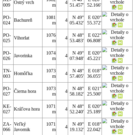
Ostrý vrch
4
009
m
51.457'
52.166'
PO-
1081
N 49°
E 020°
Bachureň
4
024
m
05.432'
55.372'
PO-
1076
N 48°
E 022°
Vihorlat
4
025
m
53.483'
06.808'
PO-
1074
N 49°
E 020°
Javorinka
4
026
m
07.948'
45.221'
TN-
1073
N 48°
E 018°
Homôľka
4
003
m
57.405'
36.055'
PO-
1073
N 48°
E 021°
Čierna hora
4
027
m
58.182'
25.500'
KE-
1071
N 48°
E 020°
Kráľova hora
4
027
m
52.240'
25.189'
ZA-
Veľký
1071
N 49°
E 018°
4
066
Javornik
m
19.132'
22.042'