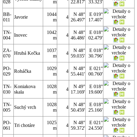
028
m
22.817'
33.323'
BB-
1044
N 48°
E 019°
Javorie
4
011
m
26.497'
17.407'
TN-
1042
N 48°
E 018°
Inovec
4
004
m
46.486'
02.479'
ZA-
1037
N 48°
E 018°
Hrubá Kečka
4
070
m
59.035'
30.796'
PO-
1029
N 48°
E 021°
Roháčka
4
029
m
55.441'
00.760'
TN-
Koniakova
1028
N 49°
E 018°
4
030
skala
m
17.169'
19.600'
TN-
1028
N 48°
E 018°
Suchý vrch
4
005
m
50.459'
25.166'
PO-
1025
N 48°
E 021°
Tri chotáre
4
061
m
59.372'
24.550'