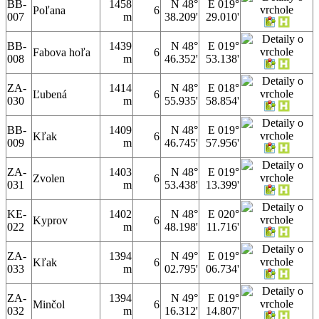
BB-
1458
N 48°
E 019°
Poľana
6
007
m
38.209'
29.010'
BB-
1439
N 48°
E 019°
Fabova hoľa
6
008
m
46.352'
53.138'
ZA-
1414
N 48°
E 018°
Ľubená
6
030
m
55.935'
58.854'
BB-
1409
N 48°
E 019°
Kľak
6
009
m
46.745'
57.956'
ZA-
1403
N 48°
E 019°
Zvolen
6
031
m
53.438'
13.399'
KE-
1402
N 48°
E 020°
Kyprov
6
022
m
48.198'
11.716'
ZA-
1394
N 49°
E 019°
Kľak
6
033
m
02.795'
06.734'
ZA-
1394
N 49°
E 019°
Minčol
6
032
m
16.312'
14.807'