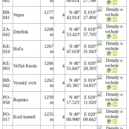
002
m
49.814'
27.766'
BB-
1277
N 48°
E 019°
Vepor
4
041
m
42.914'
27.494'
ZA-
1268
N 48°
E 018°
Drieňok
4
042
m
53.423'
57.705'
KE-
1267
N 48°
E 020°
Hoľa
4
024
m
47.618'
31.943'
KE-
1266
N 48°
E 020°
Veľká Knola
4
003
m
51.847'
28.393'
BB-
1262
N 48°
E 019°
Vysoký vrch
4
042
m
45.381'
54.837'
PO-
1259
N 49°
E 020°
Repisko
4
058
m
17.525'
11.920'
PO-
1255
N 49°
E 020°
Kozí kameň
4
017
m
00.990'
09.662'