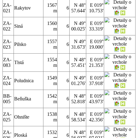
ZA-
1567
N 48°
E 019°
Rakytov
6
021
m
57.644'
10.753'
ZA-
1560
N 49°
E 019°
Siná
6
022
m
00.025'
33.319'
ZA-
1557
N 49°
E 019°
Pilsko
6
023
m
31.673'
19.000'
ZA-
1554
N 48°
E 019°
Tlstá
6
083
m
57.451'
21.353'
ZA-
1549
N 49°
E 019°
Poludnica
6
024
m
01.276'
37.918'
BB-
1542
N 48°
E 019°
Beňuška
6
005
m
52.818'
43.973'
ZA-
1538
N 48°
E 019°
Ohnište
6
025
m
58.534'
42.356'
ZA-
1532
N 48°
E 019°
Ploská
6
026
m
56.037'
07.021'