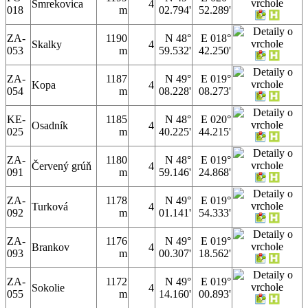
Smrekovica
4
018
m
02.794'
52.289'
ZA-
1190
N 48°
E 018°
Skalky
4
053
m
59.532'
42.250'
ZA-
1187
N 49°
E 019°
Kopa
4
054
m
08.228'
08.273'
KE-
1185
N 48°
E 020°
Osadník
4
025
m
40.225'
44.215'
ZA-
1180
N 48°
E 019°
Červený grúň
4
091
m
59.146'
24.868'
ZA-
1178
N 49°
E 019°
Turková
4
092
m
01.141'
54.333'
ZA-
1176
N 49°
E 019°
Brankov
4
093
m
00.307'
18.562'
ZA-
1172
N 49°
E 019°
Sokolie
4
055
m
14.160'
00.893'