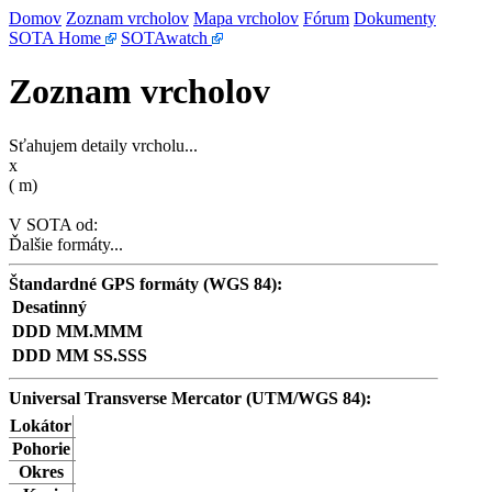
Domov
Zoznam vrcholov
Mapa vrcholov
Fórum
Dokumenty
SOTA Home
SOTAwatch
Zoznam vrcholov
Sťahujem detaily vrcholu...
x
(
m)
V SOTA od:
Ďalšie formáty...
Štandardné GPS formáty (WGS 84):
Desatinný
DDD MM.MMM
DDD MM SS.SSS
Universal Transverse Mercator (UTM/WGS 84):
Lokátor
Pohorie
Okres