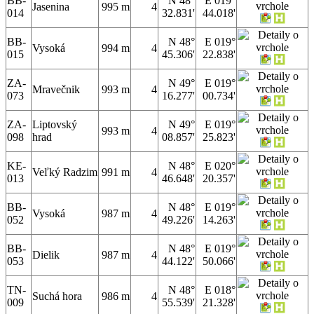
BB-
N 48°
E 019°
Jasenina
995 m
4
014
32.831'
44.018'
BB-
N 48°
E 019°
Vysoká
994 m
4
015
45.306'
22.838'
ZA-
N 49°
E 019°
Mravečnik
993 m
4
073
16.277'
00.734'
ZA-
Liptovský
N 49°
E 019°
993 m
4
098
hrad
08.857'
25.823'
KE-
N 48°
E 020°
Veľký Radzim
991 m
4
013
46.648'
20.357'
BB-
N 48°
E 019°
Vysoká
987 m
4
052
49.226'
14.263'
BB-
N 48°
E 019°
Dielik
987 m
4
053
44.122'
50.066'
TN-
N 48°
E 018°
Suchá hora
986 m
4
009
55.539'
21.328'