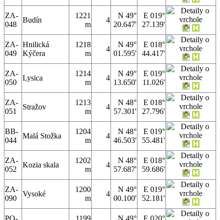
ZA-
1221
N 49°
E 019°
Budín
4
048
m
20.647'
27.139'
ZA-
Hnilická
1218
N 49°
E 018°
4
049
Kýčera
m
01.595'
44.417'
ZA-
1214
N 49°
E 019°
Lysica
4
050
m
13.650'
11.026'
ZA-
1213
N 48°
E 018°
Stražov
4
051
m
57.301'
27.796'
BB-
1204
N 48°
E 019°
Malá Stožka
4
044
m
46.503'
55.481'
ZA-
1202
N 48°
E 018°
Kozia skala
4
052
m
57.687'
59.686'
ZA-
1200
N 49°
E 019°
Vysoké
4
090
m
00.100'
52.181'
PO-
1199
N 49°
E 020°