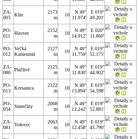
ZA-
2173
N 49°
E 019°
Klin
10
005
m
11.974'
49.201'
PO-
2152
N 49°
E 020°
Havran
10
011
m
14.912'
11.860'
PO-
Veľká
2127
N 49°
E 019°
10
012
Kamenistá
m
11.759'
52.175'
ZA-
2125
N 49°
E 019°
Plačlivé
10
080
m
11.830'
44.902'
PO-
2122
N 49°
E 019°
Kresanica
10
013
m
13.894'
54.598'
PO-
2068
N 49°
E 019°
Smrečiny
10
054
m
12.242'
52.881'
ZA-
2063
N 49°
E 019°
Volovec
10
081
m
12.458'
45.790'