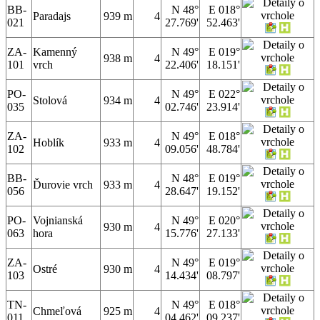
BB-
N 48°
E 018°
Paradajs
939 m
4
021
27.769'
52.463'
ZA-
Kamenný
N 49°
E 019°
938 m
4
101
vrch
22.406'
18.151'
PO-
N 49°
E 022°
Stolová
934 m
4
035
02.746'
23.914'
ZA-
N 49°
E 018°
Hoblík
933 m
4
102
09.056'
48.784'
BB-
N 48°
E 019°
Ďurovie vrch
933 m
4
056
28.647'
19.152'
PO-
Vojnianská
N 49°
E 020°
930 m
4
063
hora
15.776'
27.133'
ZA-
N 49°
E 019°
Ostré
930 m
4
103
14.434'
08.797'
TN-
N 49°
E 018°
Chmeľová
925 m
4
011
04.462'
09.237'