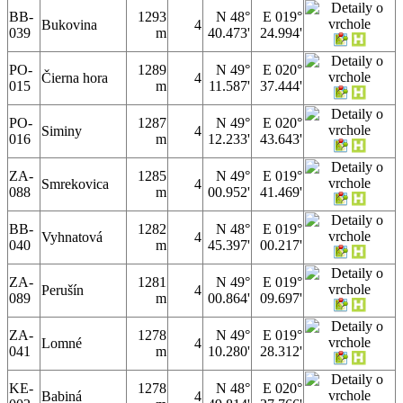
BB-
1293
N 48°
E 019°
Bukovina
4
039
m
40.473'
24.994'
PO-
1289
N 49°
E 020°
Čierna hora
4
015
m
11.587'
37.444'
PO-
1287
N 49°
E 020°
Siminy
4
016
m
12.233'
43.643'
ZA-
1285
N 49°
E 019°
Smrekovica
4
088
m
00.952'
41.469'
BB-
1282
N 48°
E 019°
Vyhnatová
4
040
m
45.397'
00.217'
ZA-
1281
N 49°
E 019°
Perušín
4
089
m
00.864'
09.697'
ZA-
1278
N 49°
E 019°
Lomné
4
041
m
10.280'
28.312'
KE-
1278
N 48°
E 020°
Babiná
4