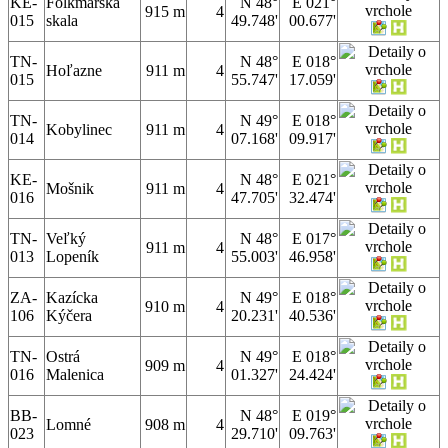
KE-
Folkmarská
N 48°
E 021°
915 m
4
015
skala
49.748'
00.677'
TN-
N 48°
E 018°
Hoľazne
911 m
4
015
55.747'
17.059'
TN-
N 49°
E 018°
Kobylinec
911 m
4
014
07.168'
09.917'
KE-
N 48°
E 021°
Mošnik
911 m
4
016
47.705'
32.474'
TN-
Veľký
N 48°
E 017°
911 m
4
013
Lopeník
55.003'
46.958'
ZA-
Kazícka
N 49°
E 018°
910 m
4
106
Kýčera
20.231'
40.536'
TN-
Ostrá
N 49°
E 018°
909 m
4
016
Malenica
01.327'
24.424'
BB-
N 48°
E 019°
Lomné
908 m
4
023
29.710'
09.763'