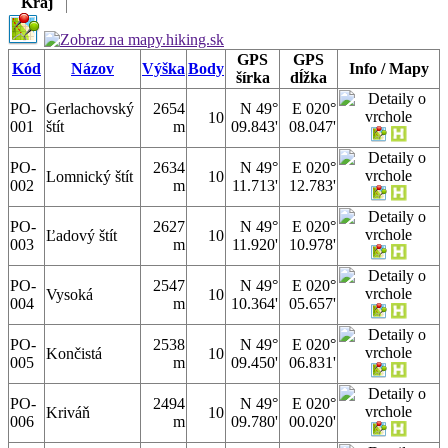
Kraj
GPS
GPS
Kód
Názov
Výška
Body
Info / Mapy
šírka
dĺžka
PO-
Gerlachovský
2654
N 49°
E 020°
10
001
štít
m
09.843'
08.047'
PO-
2634
N 49°
E 020°
Lomnický štít
10
002
m
11.713'
12.783'
PO-
2627
N 49°
E 020°
Ľadový štít
10
003
m
11.920'
10.978'
PO-
2547
N 49°
E 020°
Vysoká
10
004
m
10.364'
05.657'
PO-
2538
N 49°
E 020°
Končistá
10
005
m
09.450'
06.831'
PO-
2494
N 49°
E 020°
Kriváň
10
006
m
09.780'
00.020'