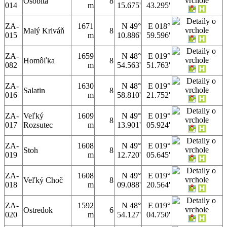
Osobitá
8
014
m
15.675'
43.295'
ZA-
1671
N 49°
E 018°
Malý Kriváň
8
015
m
10.886'
59.596'
ZA-
1659
N 48°
E 019°
Homôľka
8
082
m
54.563'
51.763'
ZA-
1630
N 48°
E 019°
Salatin
8
016
m
58.810'
21.752'
ZA-
Veľký
1609
N 49°
E 019°
8
017
Rozsutec
m
13.901'
05.924'
ZA-
1608
N 49°
E 019°
Stoh
8
019
m
12.720'
05.645'
ZA-
1608
N 49°
E 019°
Veľký Choč
8
018
m
09.088'
20.564'
ZA-
1592
N 48°
E 019°
Ostredok
6
020
m
54.127'
04.750'