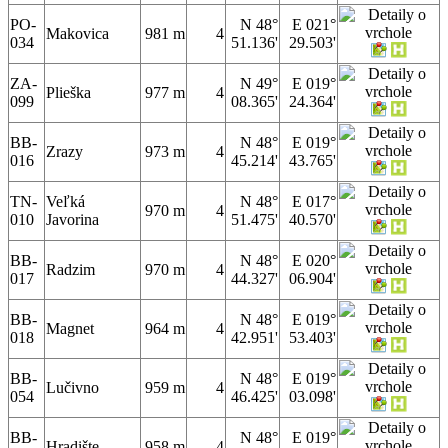
PO-
N 48°
E 021°
Makovica
981 m
4
034
51.136'
29.503'
ZA-
N 49°
E 019°
Plieška
977 m
4
099
08.365'
24.364'
BB-
N 48°
E 019°
Zrazy
973 m
4
016
45.214'
43.765'
TN-
Veľká
N 48°
E 017°
970 m
4
010
Javorina
51.475'
40.570'
BB-
N 48°
E 020°
Radzim
970 m
4
017
44.327'
06.904'
BB-
N 48°
E 019°
Magnet
964 m
4
018
42.951'
53.403'
BB-
N 48°
E 019°
Lučivno
959 m
4
054
46.425'
03.098'
BB-
N 48°
E 019°
Hradište
958 m
4