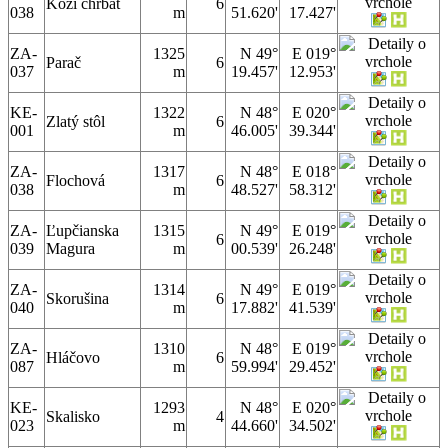
Kozí chrbát
6
038
m
51.620'
17.427'
ZA-
1325
N 49°
E 019°
Parač
6
037
m
19.457'
12.953'
KE-
1322
N 48°
E 020°
Zlatý stôl
6
001
m
46.005'
39.344'
ZA-
1317
N 48°
E 018°
Flochová
6
038
m
48.527'
58.312'
ZA-
Ľupčianska
1315
N 49°
E 019°
6
039
Magura
m
00.539'
26.248'
ZA-
1314
N 49°
E 019°
Skorušina
6
040
m
17.882'
41.539'
ZA-
1310
N 48°
E 019°
Hláčovo
6
087
m
59.994'
29.452'
KE-
1293
N 48°
E 020°
Skalisko
4
023
m
44.660'
34.502'