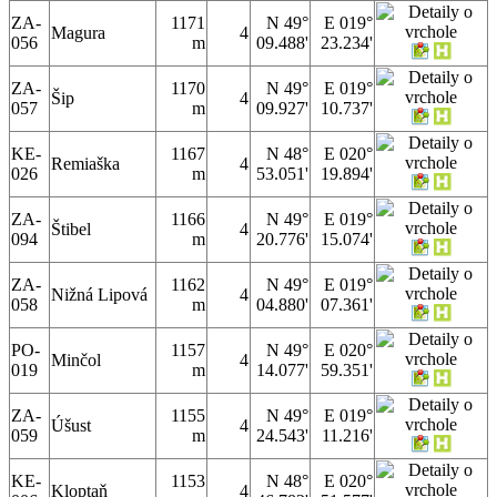
ZA-
1171
N 49°
E 019°
Magura
4
056
m
09.488'
23.234'
ZA-
1170
N 49°
E 019°
Šip
4
057
m
09.927'
10.737'
KE-
1167
N 48°
E 020°
Remiaška
4
026
m
53.051'
19.894'
ZA-
1166
N 49°
E 019°
Štibel
4
094
m
20.776'
15.074'
ZA-
1162
N 49°
E 019°
Nižná Lipová
4
058
m
04.880'
07.361'
PO-
1157
N 49°
E 020°
Minčol
4
019
m
14.077'
59.351'
ZA-
1155
N 49°
E 019°
Úšust
4
059
m
24.543'
11.216'
KE-
1153
N 48°
E 020°
Kloptaň
4