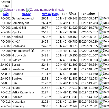
Okres
Kraj
Kód
Názov
Výška
Body
GPS šírka
GPS dĺžka
PO-001
Gerlachovský štít
2654 m
10
N 49° 09.843'
E 020° 08.047'
PO-002
Lomnický štít
2634 m
10
N 49° 11.713'
E 020° 12.783'
PO-003
Ľadový štít
2627 m
10
N 49° 11.920'
E 020° 10.978'
PO-004
Vysoká
2547 m
10
N 49° 10.364'
E 020° 05.657'
PO-005
Končistá
2538 m
10
N 49° 09.450'
E 020° 06.831'
PO-006
Kriváň
2494 m
10
N 49° 09.780'
E 020° 00.020'
PO-007
Bradavica
2476 m
10
N 49° 10.275'
E 020° 09.355'
PO-008
Mengusovský štít
2432 m
10
N 49° 11.232'
E 020° 03.589'
PO-009
Hrubý vrch
2428 m
10
N 49° 10.250'
E 020° 01.607'
PO-010
Svinica
2301 m
10
N 49° 13.168'
E 020° 00.553'
ZA-001
Bystrá
2248 m
10
N 49° 11.309'
E 019° 50.554'
ZA-002
Jakubiná
2194 m
10
N 49° 11.588'
E 019° 48.062'
ZA-003
Baranec
2184 m
10
N 49° 10.406'
E 019° 44.460'
ZA-004
Baníkov
2178 m
10
N 49° 11.885'
E 019° 42.593'
ZA-005
Klin
2173 m
10
N 49° 11.974'
E 019° 49.201'
PO-011
Havran
2152 m
10
N 49° 14.912'
E 020° 11.860'
PO-012
Veľká Kamenistá
2127 m
10
N 49° 11.759'
E 019° 52.175'
ZA-080
Plačlivé
2125 m
10
N 49° 11.830'
E 019° 44.902'
PO-013
Kresanica
2122 m
10
N 49° 13.894'
E 019° 54.598'
PO-054
Smrečiny
2068 m
10
N 49° 12.242'
E 019° 52.881'