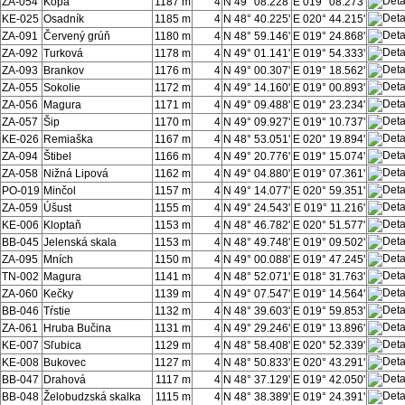
ZA-054
Kopa
1187 m
4
N 49° 08.228'
E 019° 08.273'
KE-025
Osadník
1185 m
4
N 48° 40.225'
E 020° 44.215'
ZA-091
Červený grúň
1180 m
4
N 48° 59.146'
E 019° 24.868'
ZA-092
Turková
1178 m
4
N 49° 01.141'
E 019° 54.333'
ZA-093
Brankov
1176 m
4
N 49° 00.307'
E 019° 18.562'
ZA-055
Sokolie
1172 m
4
N 49° 14.160'
E 019° 00.893'
ZA-056
Magura
1171 m
4
N 49° 09.488'
E 019° 23.234'
ZA-057
Šip
1170 m
4
N 49° 09.927'
E 019° 10.737'
KE-026
Remiaška
1167 m
4
N 48° 53.051'
E 020° 19.894'
ZA-094
Štibel
1166 m
4
N 49° 20.776'
E 019° 15.074'
ZA-058
Nižná Lipová
1162 m
4
N 49° 04.880'
E 019° 07.361'
PO-019
Minčol
1157 m
4
N 49° 14.077'
E 020° 59.351'
ZA-059
Úšust
1155 m
4
N 49° 24.543'
E 019° 11.216'
KE-006
Kloptaň
1153 m
4
N 48° 46.782'
E 020° 51.577'
BB-045
Jelenská skala
1153 m
4
N 48° 49.748'
E 019° 09.502'
ZA-095
Mních
1150 m
4
N 49° 00.088'
E 019° 47.245'
TN-002
Magura
1141 m
4
N 48° 52.071'
E 018° 31.763'
ZA-060
Kečky
1139 m
4
N 49° 07.547'
E 019° 14.564'
BB-046
Tŕstie
1132 m
4
N 48° 39.603'
E 019° 59.853'
ZA-061
Hruba Bučina
1131 m
4
N 49° 29.246'
E 019° 13.896'
KE-007
Sľubica
1129 m
4
N 48° 58.408'
E 020° 52.339'
KE-008
Bukovec
1127 m
4
N 48° 50.833'
E 020° 43.291'
BB-047
Drahová
1117 m
4
N 48° 37.129'
E 019° 42.050'
BB-048
Želobudzská skalka
1115 m
4
N 48° 38.389'
E 019° 24.391'