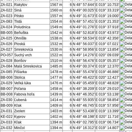
ZA-021
Rakytov
1567 m
6
N 48° 57.644'
E 019° 10.753'
ZA-022
Siná
1560 m
6
N 49° 00.025'
E 019° 33.319'
ZA-023
Pilsko
1557 m
6
N 49° 31.673'
E 019° 19.000'
ZA-083
Tlstá
1554 m
6
N 48° 57.451'
E 019° 21.353'
ZA-024
Poludnica
1549 m
6
N 49° 01.276'
E 019° 37.918'
BB-005
Beňuška
1542 m
6
N 48° 52.818'
E 019° 43.973'
ZA-025
Ohnište
1538 m
6
N 48° 58.534'
E 019° 42.356'
ZA-026
Ploská
1532 m
6
N 48° 56.037'
E 019° 07.021'
ZA-027
Smrekovica
1530 m
6
N 48° 58.956'
E 019° 13.854'
PO-057
Suchý vrch
1522 m
6
N 49° 14.276'
E 020° 09.039'
ZA-028
Borišov
1510 m
6
N 48° 56.476'
E 019° 05.357'
ZA-084
Malá Smrekovica
1485 m
6
N 49° 00.374'
E 019° 12.370'
ZA-085
Fišiarka
1478 m
6
N 48° 55.478'
E 019° 46.886'
BB-006
Stolica
1477 m
6
N 48° 46.422'
E 020° 12.427'
ZA-029
Veľká lúka
1476 m
6
N 49° 05.459'
E 018° 48.828'
BB-007
Poľana
1458 m
6
N 48° 38.209'
E 019° 29.010'
BB-008
Fabova hoľa
1439 m
6
N 48° 46.352'
E 019° 53.138'
ZA-030
Ľubená
1414 m
6
N 48° 55.935'
E 018° 58.854'
BB-009
Kľak
1409 m
6
N 48° 46.745'
E 019° 57.956'
ZA-031
Zvolen
1403 m
6
N 48° 53.438'
E 019° 13.399'
KE-022
Kyprov
1402 m
6
N 48° 48.198'
E 020° 11.716'
ZA-033
Kľak
1394 m
6
N 49° 02.795'
E 019° 06.734'
ZA-032
Minčol
1394 m
6
N 49° 16.312'
E 019° 14.807'