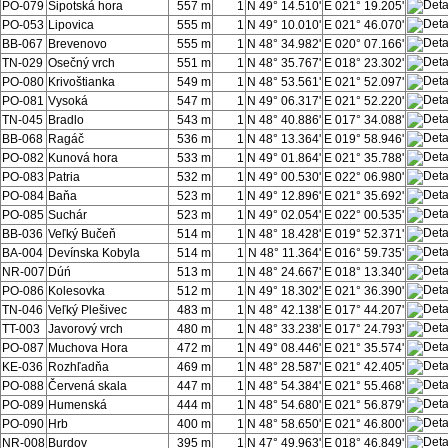
PO-079
Šipotská hora
557 m
1
N 49° 14.510'
E 021° 19.205'
PO-053
Lipovica
555 m
1
N 49° 10.010'
E 021° 46.070'
BB-067
Brevenovo
555 m
1
N 48° 34.982'
E 020° 07.166'
TN-029
Osečný vrch
551 m
1
N 48° 35.767'
E 018° 23.302'
PO-080
Krivoštianka
549 m
1
N 48° 53.561'
E 021° 52.097'
PO-081
Vysoká
547 m
1
N 49° 06.317'
E 021° 52.220'
TN-045
Bradlo
543 m
1
N 48° 40.886'
E 017° 34.088'
BB-068
Ragáč
536 m
1
N 48° 13.364'
E 019° 58.946'
PO-082
Kunová hora
533 m
1
N 49° 01.864'
E 021° 35.788'
PO-083
Patria
532 m
1
N 49° 00.530'
E 022° 06.980'
PO-084
Baňa
523 m
1
N 49° 12.896'
E 021° 35.692'
PO-085
Suchár
523 m
1
N 49° 02.054'
E 022° 00.535'
BB-036
Veľký Bučeň
514 m
1
N 48° 18.428'
E 019° 52.371'
BA-004
Devínska Kobyla
514 m
1
N 48° 11.364'
E 016° 59.735'
NR-007
Dúń
513 m
1
N 48° 24.667'
E 018° 13.340'
PO-086
Kolesovka
512 m
1
N 49° 18.302'
E 021° 36.390'
TN-046
Veľký Plešivec
483 m
1
N 48° 42.138'
E 017° 44.207'
TT-003
Javorový vrch
480 m
1
N 48° 33.238'
E 017° 24.793'
PO-087
Muchova Hora
472 m
1
N 49° 08.446'
E 021° 35.574'
KE-036
Rozhľadňa
469 m
1
N 48° 28.587'
E 021° 42.405'
PO-088
Červená skala
447 m
1
N 48° 54.384'
E 021° 55.468'
PO-089
Humenská
444 m
1
N 48° 54.680'
E 021° 56.879'
PO-090
Hrb
400 m
1
N 48° 58.650'
E 021° 46.800'
NR-008
Burdov
395 m
1
N 47° 49.963'
E 018° 46.849'