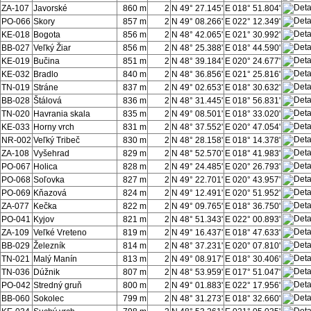
ZA-107
Javorské
860 m
2
N 49° 27.145'
E 018° 51.804'
PO-066
Skory
857 m
2
N 49° 08.266'
E 022° 12.349'
KE-018
Bogota
856 m
2
N 48° 42.065'
E 021° 30.992'
BB-027
Veľký Žiar
856 m
2
N 48° 25.388'
E 018° 44.590'
KE-019
Bučina
851 m
2
N 48° 39.184'
E 020° 24.677'
KE-032
Bradlo
840 m
2
N 48° 36.856'
E 021° 25.816'
TN-019
Stráne
837 m
2
N 49° 02.653'
E 018° 30.632'
BB-028
Štálová
836 m
2
N 48° 31.445'
E 018° 56.831'
TN-020
Havrania skala
835 m
2
N 49° 08.501'
E 018° 33.020'
KE-033
Horny vrch
831 m
2
N 48° 37.552'
E 020° 47.054'
NR-002
Veľký Tribeč
830 m
2
N 48° 28.158'
E 018° 14.378'
ZA-108
Vyšehrad
829 m
2
N 48° 52.570'
E 018° 41.983'
PO-067
Holica
828 m
2
N 49° 24.485'
E 020° 26.793'
PO-068
Soľovka
827 m
2
N 49° 22.701'
E 020° 43.957'
PO-069
Kňazová
824 m
2
N 49° 12.491'
E 020° 51.952'
ZA-077
Kečka
822 m
2
N 49° 09.765'
E 018° 36.750'
PO-041
Kyjov
821 m
2
N 48° 51.343'
E 022° 00.893'
ZA-109
Veľké Vreteno
819 m
2
N 49° 16.437'
E 018° 47.633'
BB-029
Železník
814 m
2
N 48° 37.231'
E 020° 07.810'
TN-021
Malý Manín
813 m
2
N 49° 08.917'
E 018° 30.406'
TN-036
Dúžnik
807 m
2
N 48° 53.959'
E 017° 51.047'
PO-042
Stredný gruň
800 m
2
N 49° 01.883'
E 022° 17.956'
BB-060
Sokolec
799 m
2
N 48° 31.273'
E 018° 32.660'