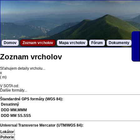
Domov
Zoznam vrcholov
Mapa vrcholov
Fórum
Dokumenty
S
Zoznam vrcholov
Sťahujem detaily vrcholu...
x
(
m)
V SOTA od:
Ďalšie formáty...
Štandardné GPS formáty (WGS 84):
Desatinný
DDD MM.MMM
DDD MM SS.SSS
Universal Transverse Mercator (UTM/WGS 84):
Lokátor
Pohorie