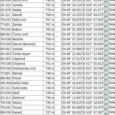
KE-034
Suchý vrch
798 m
2
N 48° 53.261'
E 021° 05.035'
ZA-110
Vysoká
797 m
2
N 49° 24.124'
E 018° 41.337'
ZA-078
Skalky
778 m
2
N 49° 08.551'
E 018° 41.077'
ZA-111
Straník
768 m
2
N 49° 14.255'
E 018° 49.670'
TN-037
Ostrý vrch
767 m
2
N 48° 50.876'
E 018° 07.503'
TT-001
Záruby
767 m
2
N 48° 31.425'
E 017° 23.559'
TN-022
Butkov
765 m
2
N 49° 01.350'
E 018° 19.909'
BB-061
Čierny vrch
758 m
2
N 48° 31.393'
E 018° 41.570'
TN-038
Mačičie
758 m
2
N 48° 57.554'
E 018° 20.101'
PO-043
Stavok (Baranie)
754 m
2
N 49° 26.213'
E 021° 35.850'
BA-001
Vysoká
754 m
2
N 48° 24.986'
E 017° 13.026'
BA-003
Čertov kopec
752 m
2
N 48° 22.862'
E 017° 12.682'
BA-002
Vápenná
752 m
2
N 48° 27.613'
E 017° 16.450'
TN-039
Chabová
751 m
2
N 48° 58.184'
E 017° 55.913'
PO-044
Smilniansky vrch
749 m
2
N 49° 24.435'
E 021° 20.396'
TT-002
Marhát
748 m
2
N 48° 35.702'
E 017° 58.227'
BB-062
Priesil
746 m
2
N 48° 21.277'
E 018° 38.719'
NR-003
Veľká Ostrá
745 m
2
N 48° 32.644'
E 018° 29.323'
ZA-112
Kučerovka
744 m
2
N 49° 15.545'
E 018° 49.747'
PO-045
Stráž
739 m
2
N 49° 03.864'
E 021° 15.362'
ZA-113
Želehosť
736 m
2
N 49° 13.847'
E 018° 53.926'
TN-040
Stráne
735 m
2
N 48° 59.515'
E 018° 18.953'
TN-041
Tisová
732 m
2
N 49° 04.988'
E 018° 33.470'
BB-030
Karanč
727 m
2
N 48° 09.502'
E 019° 47.387'