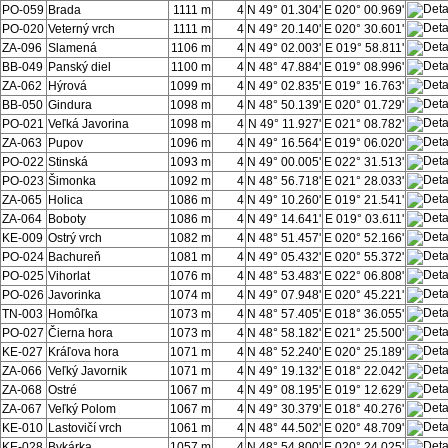
PO-059
Brada
1111 m
4
N 49° 01.304'
E 020° 00.969'
PO-020
Veterný vrch
1111 m
4
N 49° 20.140'
E 020° 30.601'
ZA-096
Slamená
1106 m
4
N 49° 02.003'
E 019° 58.811'
BB-049
Panský diel
1100 m
4
N 48° 47.884'
E 019° 08.996'
ZA-062
Hýrová
1099 m
4
N 49° 02.835'
E 019° 16.763'
BB-050
Gindura
1098 m
4
N 48° 50.139'
E 020° 01.729'
PO-021
Veľká Javorina
1098 m
4
N 49° 11.927'
E 021° 08.782'
ZA-063
Pupov
1096 m
4
N 49° 16.564'
E 019° 06.020'
PO-022
Stinská
1093 m
4
N 49° 00.005'
E 022° 31.513'
PO-023
Šimonka
1092 m
4
N 48° 56.718'
E 021° 28.033'
ZA-065
Holica
1086 m
4
N 49° 10.260'
E 019° 21.541'
ZA-064
Boboty
1086 m
4
N 49° 14.641'
E 019° 03.611'
KE-009
Ostrý vrch
1082 m
4
N 48° 51.457'
E 020° 52.166'
PO-024
Bachureň
1081 m
4
N 49° 05.432'
E 020° 55.372'
PO-025
Vihorlat
1076 m
4
N 48° 53.483'
E 022° 06.808'
PO-026
Javorinka
1074 m
4
N 49° 07.948'
E 020° 45.221'
TN-003
Homôľka
1073 m
4
N 48° 57.405'
E 018° 36.055'
PO-027
Čierna hora
1073 m
4
N 48° 58.182'
E 021° 25.500'
KE-027
Kráľova hora
1071 m
4
N 48° 52.240'
E 020° 25.189'
ZA-066
Veľký Javornik
1071 m
4
N 49° 19.132'
E 018° 22.042'
ZA-068
Ostré
1067 m
4
N 49° 08.195'
E 019° 12.629'
ZA-067
Veľký Polom
1067 m
4
N 49° 30.379'
E 018° 40.276'
KE-010
Lastovičí vrch
1061 m
4
N 48° 44.502'
E 020° 48.709'
KE-028
Bykárka
1057 m
4
N 48° 54.800'
E 020° 24.025'