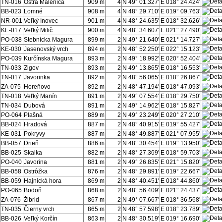
TN-016
Ostrá Malenica
909 m
4
N 49° 01.327'
E 018° 24.424'
BB-023
Lomné
908 m
4
N 48° 29.710'
E 019° 09.763'
NR-001
Veľký Inovec
901 m
4
N 48° 24.635'
E 018° 32.626'
KE-017
Veľký Milič
900 m
4
N 48° 34.607'
E 021° 27.490'
PO-038
Stebnícka Magura
899 m
2
N 49° 21.640'
E 021° 14.727'
KE-030
Jasenovský vrch
894 m
2
N 48° 52.250'
E 022° 15.123'
PO-039
Kurčínska Magura
893 m
2
N 49° 18.992'
E 020° 52.404'
TN-033
Zigov
893 m
2
N 49° 13.865'
E 018° 16.553'
TN-017
Javorinka
892 m
2
N 48° 56.065'
E 018° 26.867'
ZA-075
Horeňovo
892 m
2
N 48° 47.194'
E 018° 47.093'
TN-018
Veľký Manín
891 m
2
N 49° 07.554'
E 018° 29.750'
TN-034
Dubová
891 m
2
N 49° 14.962'
E 018° 15.827'
PO-064
Plašná
889 m
2
N 49° 23.249'
E 020° 27.210'
BB-024
Hradová
887 m
2
N 48° 40.915'
E 019° 55.427'
KE-031
Pokryvy
887 m
2
N 48° 49.887'
E 021° 07.955'
BB-057
Drieň
886 m
2
N 48° 30.454'
E 019° 13.950'
BB-025
Skalka
882 m
2
N 48° 27.369'
E 018° 59.703'
PO-040
Javorina
881 m
2
N 49° 26.835'
E 021° 15.820'
BB-058
Ostrôžka
876 m
2
N 48° 29.891'
E 019° 22.667'
BB-059
Hajnická hora
869 m
2
N 48° 40.451'
E 018° 44.860'
PO-065
Bodoň
868 m
2
N 48° 56.409'
E 021° 24.437'
ZA-076
Žibrid
867 m
2
N 49° 07.667'
E 018° 36.568'
TN-035
Čierny vrch
865 m
2
N 48° 57.598'
E 018° 23.789'
BB-026
Veľký Korčín
863 m
2
N 48° 30.519'
E 019° 16.690'