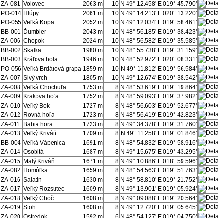
ZA-081
Volovec
2063 m
10
N 49° 12.458'
E 019° 45.790'
PO-014
Hlúpy
2061 m
10
N 49° 14.213'
E 020° 13.220'
PO-055
Veľká Kopa
2052 m
10
N 49° 12.034'
E 019° 58.461'
BB-001
Ďumbier
2043 m
10
N 48° 56.185'
E 019° 38.423'
ZA-006
Chopok
2024 m
10
N 48° 56.582'
E 019° 35.585'
BB-002
Skalka
1980 m
10
N 48° 55.738'
E 019° 31.159'
BB-003
Kráľova hoľa
1946 m
10
N 48° 52.972'
E 020° 08.331'
PO-056
Veľká Brdárová grapa
1859 m
10
N 49° 11.812'
E 019° 56.584'
ZA-007
Sivý vrch
1805 m
10
N 49° 12.674'
E 019° 38.542'
ZA-008
Veľká Chochuľa
1753 m
8
N 48° 53.619'
E 019° 19.864'
ZA-009
Krakova hoľa
1752 m
8
N 48° 59.093'
E 019° 37.982'
ZA-010
Veľký Bok
1727 m
8
N 48° 56.603'
E 019° 52.677'
ZA-012
Rovná hoľa
1723 m
8
N 48° 56.419'
E 019° 42.823'
ZA-011
Babia hora
1723 m
8
N 49° 34.378'
E 019° 31.760'
ZA-013
Veľký Kriváň
1709 m
8
N 49° 11.258'
E 019° 01.846'
BB-004
Veľká Vápenica
1691 m
8
N 48° 54.832'
E 019° 58.916'
ZA-014
Osobitá
1687 m
8
N 49° 15.675'
E 019° 43.295'
ZA-015
Malý Kriváň
1671 m
8
N 49° 10.886'
E 018° 59.596'
ZA-082
Homôľka
1659 m
8
N 48° 54.563'
E 019° 51.763'
ZA-016
Salatin
1630 m
8
N 48° 58.810'
E 019° 21.752'
ZA-017
Veľký Rozsutec
1609 m
8
N 49° 13.901'
E 019° 05.924'
ZA-018
Veľký Choč
1608 m
8
N 49° 09.088'
E 019° 20.564'
ZA-019
Stoh
1608 m
8
N 49° 12.720'
E 019° 05.645'
ZA-020
Ostredok
1592 m
6
N 48° 54.127'
E 019° 04.750'