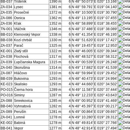
BB-037
Trsteník
1390 m
6
N 48° 50.073'
E 020° 13.166'
ZA-034
Lysec
1381 m
6
N 48° 59.791'
E 019° 04.140'
ZA-035
Prosečné
1372 m
6
N 49° 10.500'
E 019° 30.790'
ZA-086
Osnica
1362 m
6
N 49° 13.195'
E 019° 07.455'
ZA-036
Kľak
1352 m
6
N 48° 58.899'
E 018° 38.455'
TN-001
Vtáčnik
1346 m
6
N 48° 37.486'
E 018° 38.089'
BB-010
Klenovský Vepor
1338 m
6
N 48° 41.354'
E 019° 46.195'
BB-038
Kozí chrbát
1330 m
6
N 48° 51.620'
E 019° 17.427'
ZA-037
Parač
1325 m
6
N 49° 19.457'
E 019° 12.953'
KE-001
Zlatý stôl
1322 m
6
N 48° 46.005'
E 020° 39.344'
ZA-038
Flochová
1317 m
6
N 48° 48.527'
E 018° 58.312'
ZA-039
Ľupčianska Magura
1315 m
6
N 49° 00.539'
E 019° 26.248'
ZA-040
Skorušina
1314 m
6
N 49° 17.882'
E 019° 41.539'
ZA-087
Hláčovo
1310 m
6
N 48° 59.994'
E 019° 29.452'
BB-039
Bukovina
1293 m
4
N 48° 40.473'
E 019° 24.994'
KE-023
Skalisko
1293 m
4
N 48° 44.660'
E 020° 34.502'
PO-015
Čierna hora
1289 m
4
N 49° 11.587'
E 020° 37.444'
PO-016
Siminy
1287 m
4
N 49° 12.233'
E 020° 43.643'
ZA-088
Smrekovica
1285 m
4
N 49° 00.952'
E 019° 41.469'
BB-040
Vyhnatová
1282 m
4
N 48° 45.397'
E 019° 00.217'
ZA-089
Perušín
1281 m
4
N 49° 00.864'
E 019° 09.697'
ZA-041
Lomné
1278 m
4
N 49° 10.280'
E 019° 28.312'
KE-002
Babiná
1278 m
4
N 48° 49.814'
E 020° 27.766'
BB-041
Vepor
1277 m
4
N 48° 42.914'
E 019° 27.494'