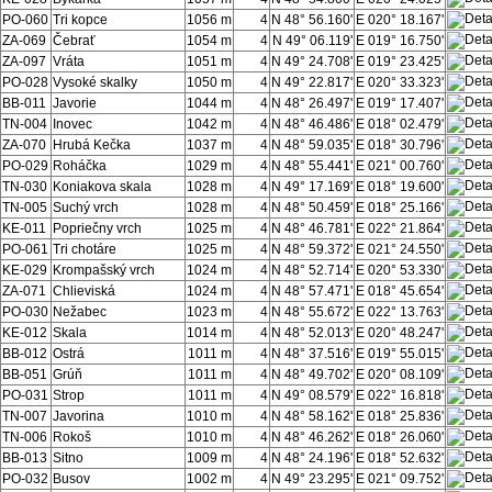
PO-060
Tri kopce
1056 m
4
N 48° 56.160'
E 020° 18.167'
ZA-069
Čebrať
1054 m
4
N 49° 06.119'
E 019° 16.750'
ZA-097
Vráta
1051 m
4
N 49° 24.708'
E 019° 23.425'
PO-028
Vysoké skalky
1050 m
4
N 49° 22.817'
E 020° 33.323'
BB-011
Javorie
1044 m
4
N 48° 26.497'
E 019° 17.407'
TN-004
Inovec
1042 m
4
N 48° 46.486'
E 018° 02.479'
ZA-070
Hrubá Kečka
1037 m
4
N 48° 59.035'
E 018° 30.796'
PO-029
Roháčka
1029 m
4
N 48° 55.441'
E 021° 00.760'
TN-030
Koniakova skala
1028 m
4
N 49° 17.169'
E 018° 19.600'
TN-005
Suchý vrch
1028 m
4
N 48° 50.459'
E 018° 25.166'
KE-011
Popriečny vrch
1025 m
4
N 48° 46.781'
E 022° 21.864'
PO-061
Tri chotáre
1025 m
4
N 48° 59.372'
E 021° 24.550'
KE-029
Krompašský vrch
1024 m
4
N 48° 52.714'
E 020° 53.330'
ZA-071
Chlieviská
1024 m
4
N 48° 57.471'
E 018° 45.654'
PO-030
Nežabec
1023 m
4
N 48° 55.672'
E 022° 13.763'
KE-012
Skala
1014 m
4
N 48° 52.013'
E 020° 48.247'
BB-012
Ostrá
1011 m
4
N 48° 37.516'
E 019° 55.015'
BB-051
Grúň
1011 m
4
N 48° 49.702'
E 020° 08.109'
PO-031
Strop
1011 m
4
N 49° 08.579'
E 022° 16.818'
TN-007
Javorina
1010 m
4
N 48° 58.162'
E 018° 25.836'
TN-006
Rokoš
1010 m
4
N 48° 46.262'
E 018° 26.060'
BB-013
Sitno
1009 m
4
N 48° 24.196'
E 018° 52.632'
PO-032
Busov
1002 m
4
N 49° 23.295'
E 021° 09.752'