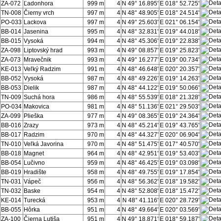
ZA-072
Ľadonhora
999 m
4
N 49° 16.895'
E 018° 52.725'
TN-008
Čierny vrch
997 m
4
N 48° 48.905'
E 018° 24.514'
PO-033
Lackova
997 m
4
N 49° 25.603'
E 021° 06.154'
BB-014
Jasenina
995 m
4
N 48° 32.831'
E 019° 44.018'
BB-015
Vysoká
994 m
4
N 48° 45.306'
E 019° 22.838'
ZA-098
Liptovský hrad
993 m
4
N 49° 08.857'
E 019° 25.823'
ZA-073
Mravečnik
993 m
4
N 49° 16.277'
E 019° 00.734'
KE-013
Veľký Radzim
991 m
4
N 48° 46.648'
E 020° 20.357'
BB-052
Vysoká
987 m
4
N 48° 49.226'
E 019° 14.263'
BB-053
Dielik
987 m
4
N 48° 44.122'
E 019° 50.066'
TN-009
Suchá hora
986 m
4
N 48° 55.539'
E 018° 21.328'
PO-034
Makovica
981 m
4
N 48° 51.136'
E 021° 29.503'
ZA-099
Plieška
977 m
4
N 49° 08.365'
E 019° 24.364'
BB-016
Zrazy
973 m
4
N 48° 45.214'
E 019° 43.765'
BB-017
Radzim
970 m
4
N 48° 44.327'
E 020° 06.904'
TN-010
Veľká Javorina
970 m
4
N 48° 51.475'
E 017° 40.570'
BB-018
Magnet
964 m
4
N 48° 42.951'
E 019° 53.403'
BB-054
Lučivno
959 m
4
N 48° 46.425'
E 019° 03.098'
BB-019
Hradište
958 m
4
N 48° 49.755'
E 019° 17.854'
TN-031
Vápeč
956 m
4
N 48° 56.362'
E 018° 19.582'
TN-032
Baske
954 m
4
N 48° 52.808'
E 018° 15.472'
KE-014
Turecká
953 m
4
N 48° 41.116'
E 020° 28.729'
BB-055
Hôrka
951 m
4
N 48° 49.664'
E 020° 03.569'
ZA-100
Čierna Lutiša
951 m
4
N 49° 18.871'
E 018° 59.187'