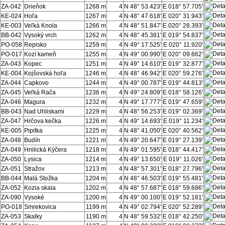
ZA-042
Drieňok
1268 m
4
N 48° 53.423'
E 018° 57.705'
KE-024
Hoľa
1267 m
4
N 48° 47.618'
E 020° 31.943'
KE-003
Veľká Knola
1266 m
4
N 48° 51.847'
E 020° 28.393'
BB-042
Vysoký vrch
1262 m
4
N 48° 45.381'
E 019° 54.837'
PO-058
Repisko
1259 m
4
N 49° 17.525'
E 020° 11.920'
PO-017
Kozí kameň
1255 m
4
N 49° 00.990'
E 020° 09.662'
ZA-043
Kopec
1251 m
4
N 49° 14.610'
E 019° 32.877'
KE-004
Kojšovská hoľa
1246 m
4
N 48° 46.942'
E 020° 59.276'
ZA-044
Capkovo
1244 m
4
N 49° 00.787'
E 019° 44.813'
ZA-045
Veľká Rača
1236 m
4
N 49° 24.809'
E 018° 58.126'
ZA-046
Magura
1232 m
4
N 49° 17.777'
E 019° 47.659'
BB-043
Nad Uhliskami
1229 m
4
N 48° 56.253'
E 019° 02.369'
ZA-047
Hrčova kečka
1226 m
4
N 49° 14.693'
E 019° 11.234'
KE-005
Pipitka
1225 m
4
N 48° 41.050'
E 020° 40.562'
ZA-048
Budín
1221 m
4
N 49° 20.647'
E 019° 27.139'
ZA-049
Hnilická Kýčera
1218 m
4
N 49° 01.595'
E 018° 44.417'
ZA-050
Lysica
1214 m
4
N 49° 13.650'
E 019° 11.026'
ZA-051
Stražov
1213 m
4
N 48° 57.301'
E 018° 27.796'
BB-044
Malá Stožka
1204 m
4
N 48° 46.503'
E 019° 55.481'
ZA-052
Kozia skala
1202 m
4
N 48° 57.687'
E 018° 59.686'
ZA-090
Vysoké
1200 m
4
N 49° 00.100'
E 019° 52.181'
PO-018
Smrekovica
1199 m
4
N 49° 02.794'
E 020° 52.289'
ZA-053
Skalky
1190 m
4
N 48° 59.532'
E 018° 42.250'