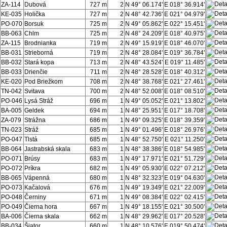
ZA-114
Dubová
727 m
2
N 49° 06.174'
E 018° 36.914'
KE-035
Holička
727 m
2
N 48° 42.736'
E 021° 04.979'
PO-070
Borsuk
725 m
2
N 49° 05.862'
E 022° 15.451'
BB-063
Chlm
725 m
2
N 48° 24.209'
E 018° 40.975'
ZA-115
Brodnianka
719 m
2
N 49° 15.919'
E 018° 46.070'
BB-031
Strieborná
719 m
2
N 48° 28.084'
E 019° 36.784'
BB-032
Stará kopa
713 m
2
N 48° 43.524'
E 019° 11.485'
BB-033
Drienčie
711 m
2
N 48° 28.528'
E 018° 40.312'
KE-020
Pod Briežkom
708 m
2
N 48° 38.768'
E 021° 27.461'
TN-042
Svitava
700 m
2
N 48° 52.008'
E 018° 08.510'
PO-046
Lysá Stráž
696 m
1
N 49° 05.052'
E 021° 13.802'
BA-005
Geldek
694 m
1
N 48° 25.951'
E 017° 18.708'
ZA-079
Strážna
686 m
1
N 49° 09.325'
E 018° 39.359'
TN-023
Stráž
685 m
1
N 49° 01.496'
E 018° 26.976'
PO-047
Tlstá
685 m
1
N 48° 52.750'
E 021° 11.250'
BB-064
Jastrabská skala
683 m
1
N 48° 38.386'
E 018° 54.985'
PO-071
Brúsy
683 m
1
N 49° 17.971'
E 021° 51.729'
PO-072
Príkra
682 m
1
N 49° 05.930'
E 022° 07.212'
BB-065
Vápenná
680 m
1
N 48° 32.323'
E 019° 04.630'
PO-073
Kačalová
676 m
1
N 49° 19.349'
E 021° 22.009'
PO-048
Černiny
671 m
1
N 49° 08.384'
E 022° 02.415'
PO-049
Čierna hora
667 m
1
N 49° 18.155'
E 021° 30.500'
BA-006
Čierna skala
662 m
1
N 48° 29.962'
E 017° 20.528'
BB-034
Šiator
660 m
1
N 48° 10.576'
E 019° 50.474'