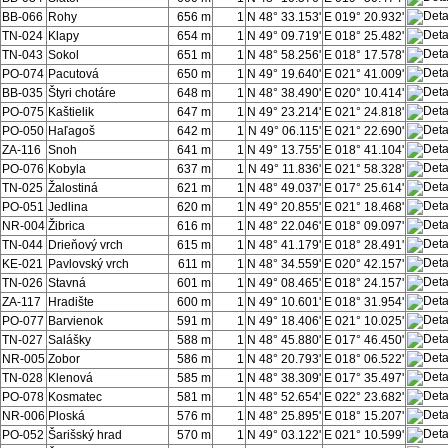
BB-066
Rohy
656 m
1
N 48° 33.153'
E 019° 20.932'
TN-024
Klapy
654 m
1
N 49° 09.719'
E 018° 25.482'
TN-043
Sokol
651 m
1
N 48° 58.256'
E 018° 17.578'
PO-074
Pacutová
650 m
1
N 49° 19.640'
E 021° 41.009'
BB-035
Štyri chotáre
648 m
1
N 48° 38.490'
E 020° 10.414'
PO-075
Kaštielik
647 m
1
N 49° 23.214'
E 021° 24.818'
PO-050
Haľagoš
642 m
1
N 49° 06.115'
E 021° 22.690'
ZA-116
Snoh
641 m
1
N 49° 13.755'
E 018° 41.104'
PO-076
Kobyla
637 m
1
N 49° 11.836'
E 021° 58.328'
TN-025
Žalostiná
621 m
1
N 48° 49.037'
E 017° 25.614'
PO-051
Jedlina
620 m
1
N 49° 20.855'
E 021° 18.468'
NR-004
Žibrica
616 m
1
N 48° 22.046'
E 018° 09.097'
TN-044
Drieňový vrch
615 m
1
N 48° 41.179'
E 018° 28.491'
KE-021
Pavlovský vrch
611 m
1
N 48° 34.559'
E 020° 42.157'
TN-026
Stavná
601 m
1
N 49° 08.465'
E 018° 24.157'
ZA-117
Hradište
600 m
1
N 49° 10.601'
E 018° 31.954'
PO-077
Barvienok
591 m
1
N 49° 18.406'
E 021° 10.025'
TN-027
Salášky
588 m
1
N 48° 45.880'
E 017° 46.450'
NR-005
Zobor
586 m
1
N 48° 20.793'
E 018° 06.522'
TN-028
Klenová
585 m
1
N 48° 38.309'
E 017° 35.497'
PO-078
Kosmatec
581 m
1
N 48° 52.654'
E 022° 23.682'
NR-006
Ploská
576 m
1
N 48° 25.895'
E 018° 15.207'
PO-052
Šarišský hrad
570 m
1
N 49° 03.122'
E 021° 10.599'