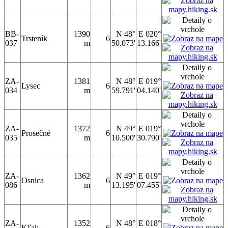
BB-
1390
N 48°
E 020°
Trsteník
6
037
m
50.073'
13.166'
ZA-
1381
N 48°
E 019°
Lysec
6
034
m
59.791'
04.140'
ZA-
1372
N 49°
E 019°
Prosečné
6
035
m
10.500'
30.790'
ZA-
1362
N 49°
E 019°
Osnica
6
086
m
13.195'
07.455'
ZA-
1352
N 48°
E 018°
Kľak
6