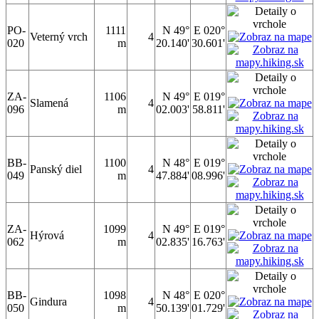
PO-
1111
N 49°
E 020°
Veterný vrch
4
020
m
20.140'
30.601'
ZA-
1106
N 49°
E 019°
Slamená
4
096
m
02.003'
58.811'
BB-
1100
N 48°
E 019°
Panský diel
4
049
m
47.884'
08.996'
ZA-
1099
N 49°
E 019°
Hýrová
4
062
m
02.835'
16.763'
BB-
1098
N 48°
E 020°
Gindura
4
050
m
50.139'
01.729'