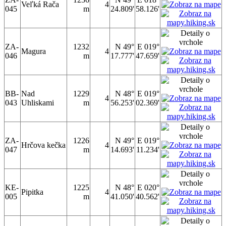
Veľká Rača
4
045
m
24.809'
58.126'
ZA-
1232
N 49°
E 019°
Magura
4
046
m
17.777'
47.659'
BB-
Nad
1229
N 48°
E 019°
4
043
Uhliskami
m
56.253'
02.369'
ZA-
1226
N 49°
E 019°
Hrčova kečka
4
047
m
14.693'
11.234'
KE-
1225
N 48°
E 020°
Pipitka
4
005
m
41.050'
40.562'