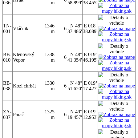
036
m
58.899'
38.455'
TN-
1346
N 48°
E 018°
Vtáčnik
6
001
m
37.486'
38.089'
BB-
Klenovský
1338
N 48°
E 019°
6
010
Vepor
m
41.354'
46.195'
BB-
1330
N 48°
E 019°
Kozí chrbát
6
038
m
51.620'
17.427'
ZA-
1325
N 49°
E 019°
Parač
6
037
m
19.457'
12.953'