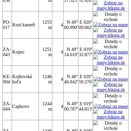
058
m
17.525'
11.920'
PO-
1255
N 49°
E 020°
Kozí kameň
4
017
m
00.990'
09.662'
ZA-
1251
N 49°
E 019°
Kopec
4
043
m
14.610'
32.877'
KE-
Kojšovská
1246
N 48°
E 020°
4
004
hoľa
m
46.942'
59.276'
ZA-
1244
N 49°
E 019°
Capkovo
4
044
m
00.787'
44.813'
ZA-
1236
N 49°
E 018°