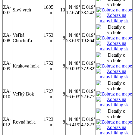
ZA-
1805
N 49°
E 019°
Sivý vrch
10
007
m
12.674'
38.542'
ZA-
Veľká
1753
N 48°
E 019°
8
008
Chochuľa
m
53.619'
19.864'
ZA-
1752
N 48°
E 019°
Krakova hoľa
8
009
m
59.093'
37.982'
ZA-
1727
N 48°
E 019°
Veľký Bok
8
010
m
56.603'
52.677'
ZA-
1723
N 48°
E 019°
Rovná hoľa
8
012
m
56.419'
42.823'