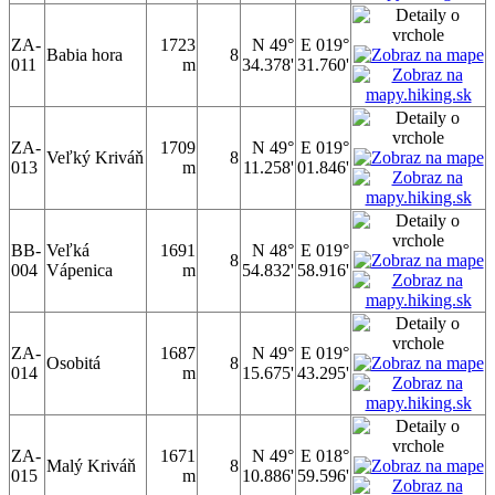
ZA-
1723
N 49°
E 019°
Babia hora
8
011
m
34.378'
31.760'
ZA-
1709
N 49°
E 019°
Veľký Kriváň
8
013
m
11.258'
01.846'
BB-
Veľká
1691
N 48°
E 019°
8
004
Vápenica
m
54.832'
58.916'
ZA-
1687
N 49°
E 019°
Osobitá
8
014
m
15.675'
43.295'
ZA-
1671
N 49°
E 018°
Malý Kriváň
8
015
m
10.886'
59.596'