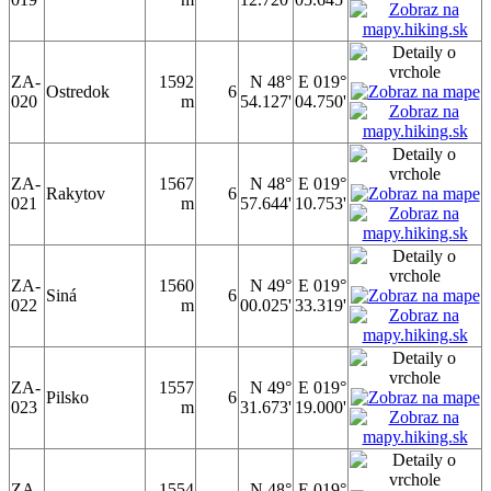
ZA-
1592
N 48°
E 019°
Ostredok
6
020
m
54.127'
04.750'
ZA-
1567
N 48°
E 019°
Rakytov
6
021
m
57.644'
10.753'
ZA-
1560
N 49°
E 019°
Siná
6
022
m
00.025'
33.319'
ZA-
1557
N 49°
E 019°
Pilsko
6
023
m
31.673'
19.000'
ZA-
1554
N 48°
E 019°