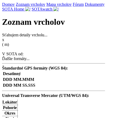
Domov
Zoznam vrcholov
Mapa vrcholov
Fórum
Dokumenty
SOTA Home
SOTAwatch
Zoznam vrcholov
Sťahujem detaily vrcholu...
x
(
m)
V SOTA od:
Ďalšie formáty...
Štandardné GPS formáty (WGS 84):
Desatinný
DDD MM.MMM
DDD MM SS.SSS
Universal Transverse Mercator (UTM/WGS 84):
Lokátor
Pohorie
Okres