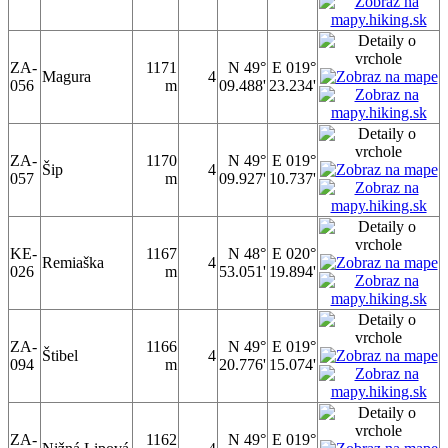
ZA-
1171
N 49°
E 019°
Magura
4
056
m
09.488'
23.234'
ZA-
1170
N 49°
E 019°
Šip
4
057
m
09.927'
10.737'
KE-
1167
N 48°
E 020°
Remiaška
4
026
m
53.051'
19.894'
ZA-
1166
N 49°
E 019°
Štibel
4
094
m
20.776'
15.074'
ZA-
1162
N 49°
E 019°