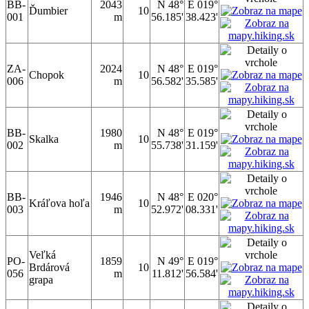
BB-
2043
N 48°
E 019°
Ďumbier
10
001
m
56.185'
38.423'
ZA-
2024
N 48°
E 019°
Chopok
10
006
m
56.582'
35.585'
BB-
1980
N 48°
E 019°
Skalka
10
002
m
55.738'
31.159'
BB-
1946
N 48°
E 020°
Kráľova hoľa
10
003
m
52.972'
08.331'
Veľká
PO-
1859
N 49°
E 019°
Brdárová
10
056
m
11.812'
56.584'
grapa