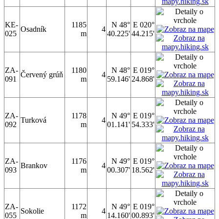
KE-
1185
N 48°
E 020°
Osadník
4
025
m
40.225'
44.215'
ZA-
1180
N 48°
E 019°
Červený grúň
4
091
m
59.146'
24.868'
ZA-
1178
N 49°
E 019°
Turková
4
092
m
01.141'
54.333'
ZA-
1176
N 49°
E 019°
Brankov
4
093
m
00.307'
18.562'
ZA-
1172
N 49°
E 019°
Sokolie
4
055
m
14.160'
00.893'