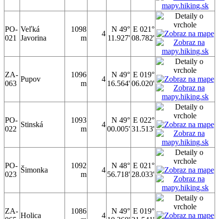
PO-
Veľká
1098
N 49°
E 021°
4
021
Javorina
m
11.927'
08.782'
ZA-
1096
N 49°
E 019°
Pupov
4
063
m
16.564'
06.020'
PO-
1093
N 49°
E 022°
Stinská
4
022
m
00.005'
31.513'
PO-
1092
N 48°
E 021°
Šimonka
4
023
m
56.718'
28.033'
ZA-
1086
N 49°
E 019°
Holica
4