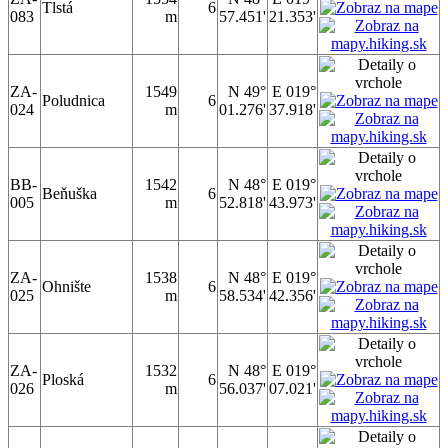
Tlstá
6
083
m
57.451'
21.353'
ZA-
1549
N 49°
E 019°
Poludnica
6
024
m
01.276'
37.918'
BB-
1542
N 48°
E 019°
Beňuška
6
005
m
52.818'
43.973'
ZA-
1538
N 48°
E 019°
Ohnište
6
025
m
58.534'
42.356'
ZA-
1532
N 48°
E 019°
Ploská
6
026
m
56.037'
07.021'