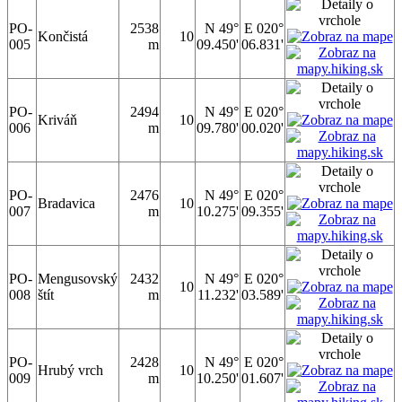
PO-
2538
N 49°
E 020°
Končistá
10
005
m
09.450'
06.831'
PO-
2494
N 49°
E 020°
Kriváň
10
006
m
09.780'
00.020'
PO-
2476
N 49°
E 020°
Bradavica
10
007
m
10.275'
09.355'
PO-
Mengusovský
2432
N 49°
E 020°
10
008
štít
m
11.232'
03.589'
PO-
2428
N 49°
E 020°
Hrubý vrch
10
009
m
10.250'
01.607'