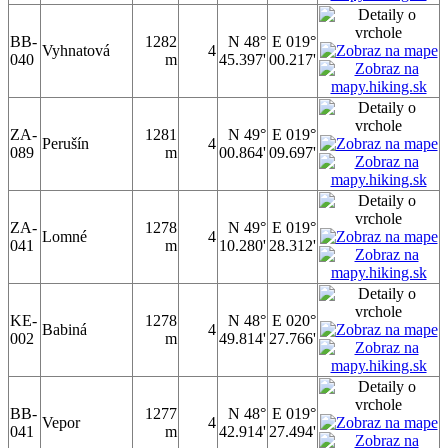
BB-
1282
N 48°
E 019°
Vyhnatová
4
040
m
45.397'
00.217'
ZA-
1281
N 49°
E 019°
Perušín
4
089
m
00.864'
09.697'
ZA-
1278
N 49°
E 019°
Lomné
4
041
m
10.280'
28.312'
KE-
1278
N 48°
E 020°
Babiná
4
002
m
49.814'
27.766'
BB-
1277
N 48°
E 019°
Vepor
4
041
m
42.914'
27.494'