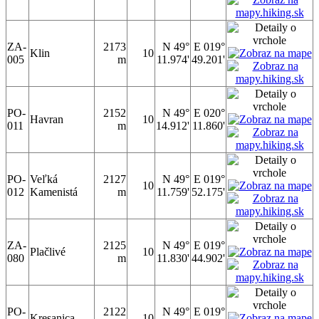
ZA-
2173
N 49°
E 019°
Klin
10
005
m
11.974'
49.201'
PO-
2152
N 49°
E 020°
Havran
10
011
m
14.912'
11.860'
PO-
Veľká
2127
N 49°
E 019°
10
012
Kamenistá
m
11.759'
52.175'
ZA-
2125
N 49°
E 019°
Plačlivé
10
080
m
11.830'
44.902'
PO-
2122
N 49°
E 019°
Kresanica
10