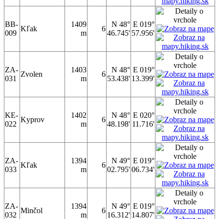
BB-
1409
N 48°
E 019°
Kľak
6
009
m
46.745'
57.956'
ZA-
1403
N 48°
E 019°
Zvolen
6
031
m
53.438'
13.399'
KE-
1402
N 48°
E 020°
Kyprov
6
022
m
48.198'
11.716'
ZA-
1394
N 49°
E 019°
Kľak
6
033
m
02.795'
06.734'
ZA-
1394
N 49°
E 019°
Minčol
6
032
m
16.312'
14.807'