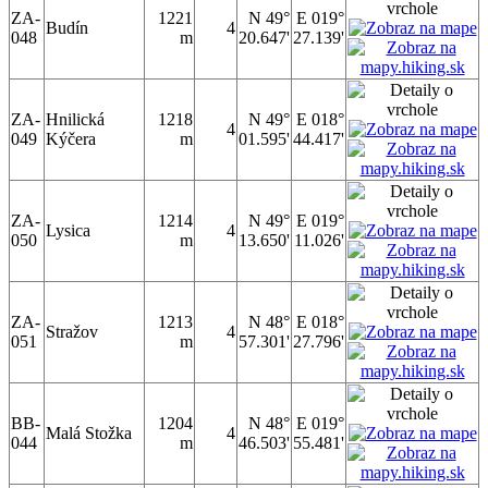
ZA-
1221
N 49°
E 019°
Budín
4
048
m
20.647'
27.139'
ZA-
Hnilická
1218
N 49°
E 018°
4
049
Kýčera
m
01.595'
44.417'
ZA-
1214
N 49°
E 019°
Lysica
4
050
m
13.650'
11.026'
ZA-
1213
N 48°
E 018°
Stražov
4
051
m
57.301'
27.796'
BB-
1204
N 48°
E 019°
Malá Stožka
4
044
m
46.503'
55.481'