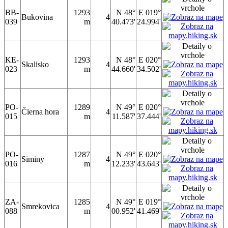
BB-
1293
N 48°
E 019°
Bukovina
4
039
m
40.473'
24.994'
KE-
1293
N 48°
E 020°
Skalisko
4
023
m
44.660'
34.502'
PO-
1289
N 49°
E 020°
Čierna hora
4
015
m
11.587'
37.444'
PO-
1287
N 49°
E 020°
Siminy
4
016
m
12.233'
43.643'
ZA-
1285
N 49°
E 019°
Smrekovica
4
088
m
00.952'
41.469'