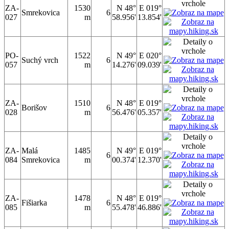
ZA-
1530
N 48°
E 019°
Smrekovica
6
027
m
58.956'
13.854'
PO-
1522
N 49°
E 020°
Suchý vrch
6
057
m
14.276'
09.039'
ZA-
1510
N 48°
E 019°
Borišov
6
028
m
56.476'
05.357'
ZA-
Malá
1485
N 49°
E 019°
6
084
Smrekovica
m
00.374'
12.370'
ZA-
1478
N 48°
E 019°
Fišiarka
6
085
m
55.478'
46.886'