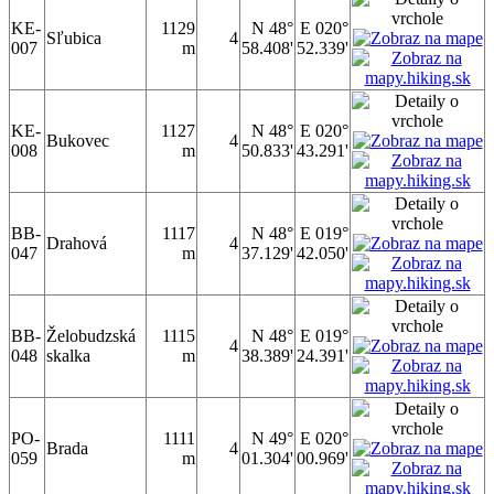
KE-
1129
N 48°
E 020°
Sľubica
4
007
m
58.408'
52.339'
KE-
1127
N 48°
E 020°
Bukovec
4
008
m
50.833'
43.291'
BB-
1117
N 48°
E 019°
Drahová
4
047
m
37.129'
42.050'
BB-
Želobudzská
1115
N 48°
E 019°
4
048
skalka
m
38.389'
24.391'
PO-
1111
N 49°
E 020°
Brada
4
059
m
01.304'
00.969'