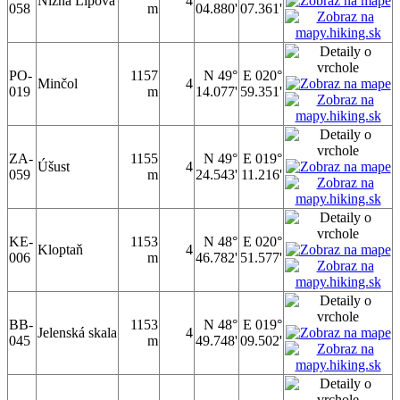
Nižná Lipová
4
058
m
04.880'
07.361'
PO-
1157
N 49°
E 020°
Minčol
4
019
m
14.077'
59.351'
ZA-
1155
N 49°
E 019°
Úšust
4
059
m
24.543'
11.216'
KE-
1153
N 48°
E 020°
Kloptaň
4
006
m
46.782'
51.577'
BB-
1153
N 48°
E 019°
Jelenská skala
4
045
m
49.748'
09.502'