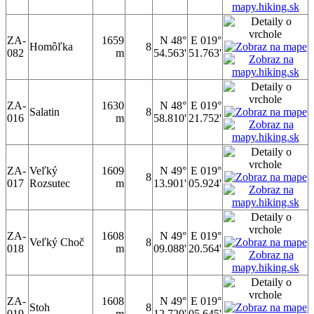
ZA-
1659
N 48°
E 019°
Homôľka
8
082
m
54.563'
51.763'
ZA-
1630
N 48°
E 019°
Salatin
8
016
m
58.810'
21.752'
ZA-
Veľký
1609
N 49°
E 019°
8
017
Rozsutec
m
13.901'
05.924'
ZA-
1608
N 49°
E 019°
Veľký Choč
8
018
m
09.088'
20.564'
ZA-
1608
N 49°
E 019°
Stoh
8
019
m
12.720'
05.645'