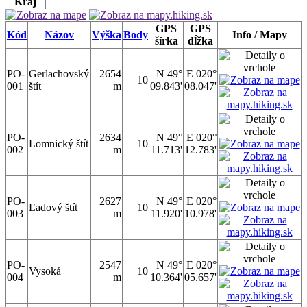
Kraj
GPS
GPS
Kód
Názov
Výška
Body
Info / Mapy
šírka
dĺžka
PO-
Gerlachovský
2654
N 49°
E 020°
10
001
štít
m
09.843'
08.047'
PO-
2634
N 49°
E 020°
Lomnický štít
10
002
m
11.713'
12.783'
PO-
2627
N 49°
E 020°
Ľadový štít
10
003
m
11.920'
10.978'
PO-
2547
N 49°
E 020°
Vysoká
10
004
m
10.364'
05.657'