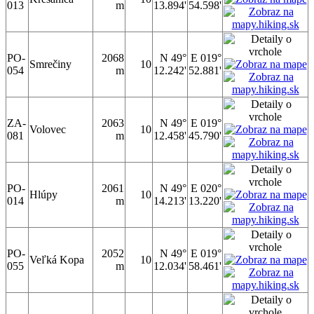
013
m
13.894'
54.598'
PO-
2068
N 49°
E 019°
Smrečiny
10
054
m
12.242'
52.881'
ZA-
2063
N 49°
E 019°
Volovec
10
081
m
12.458'
45.790'
PO-
2061
N 49°
E 020°
Hlúpy
10
014
m
14.213'
13.220'
PO-
2052
N 49°
E 019°
Veľká Kopa
10
055
m
12.034'
58.461'