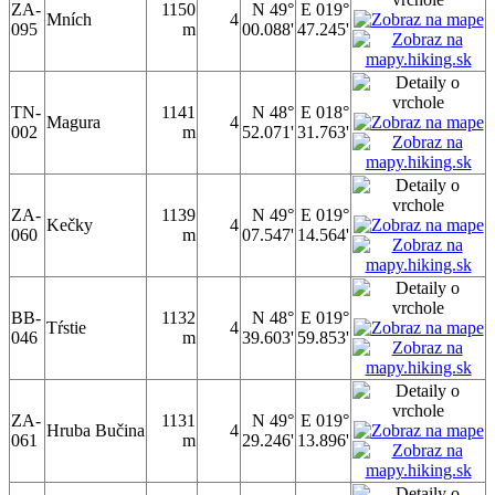
ZA-
1150
N 49°
E 019°
Mních
4
095
m
00.088'
47.245'
TN-
1141
N 48°
E 018°
Magura
4
002
m
52.071'
31.763'
ZA-
1139
N 49°
E 019°
Kečky
4
060
m
07.547'
14.564'
BB-
1132
N 48°
E 019°
Tŕstie
4
046
m
39.603'
59.853'
ZA-
1131
N 49°
E 019°
Hruba Bučina
4
061
m
29.246'
13.896'