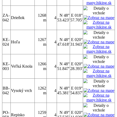
ZA-
1268
N 48°
E 018°
Drieňok
4
042
m
53.423'
57.705'
KE-
1267
N 48°
E 020°
Hoľa
4
024
m
47.618'
31.943'
KE-
1266
N 48°
E 020°
Veľká Knola
4
003
m
51.847'
28.393'
BB-
1262
N 48°
E 019°
Vysoký vrch
4
042
m
45.381'
54.837'
PO-
1259
N 49°
E 020°
Repisko
4