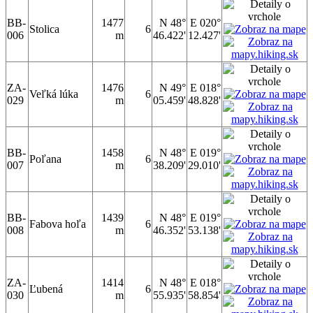
BB-
1477
N 48°
E 020°
Stolica
6
006
m
46.422'
12.427'
ZA-
1476
N 49°
E 018°
Veľká lúka
6
029
m
05.459'
48.828'
BB-
1458
N 48°
E 019°
Poľana
6
007
m
38.209'
29.010'
BB-
1439
N 48°
E 019°
Fabova hoľa
6
008
m
46.352'
53.138'
ZA-
1414
N 48°
E 018°
Ľubená
6
030
m
55.935'
58.854'