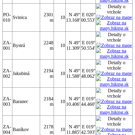
PO-
2301
N 49°
E 020°
Svinica
10
010
m
13.168'
00.553'
ZA-
2248
N 49°
E 019°
Bystrá
10
001
m
11.309'
50.554'
ZA-
2194
N 49°
E 019°
Jakubiná
10
002
m
11.588'
48.062'
ZA-
2184
N 49°
E 019°
Baranec
10
003
m
10.406'
44.460'
ZA-
2178
N 49°
E 019°
Baníkov
10
004
m
11.885'
42.593'