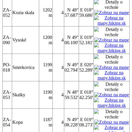
ZA-
1202
N 48°
E 018°
Kozia skala
4
052
m
57.687'
59.686'
ZA-
1200
N 49°
E 019°
Vysoké
4
090
m
00.100'
52.181'
PO-
1199
N 49°
E 020°
Smrekovica
4
018
m
02.794'
52.289'
ZA-
1190
N 48°
E 018°
Skalky
4
053
m
59.532'
42.250'
ZA-
1187
N 49°
E 019°
Kopa
4
054
m
08.228'
08.273'