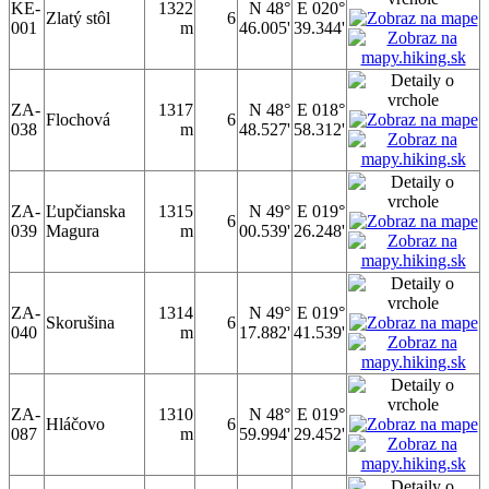
KE-
1322
N 48°
E 020°
Zlatý stôl
6
001
m
46.005'
39.344'
ZA-
1317
N 48°
E 018°
Flochová
6
038
m
48.527'
58.312'
ZA-
Ľupčianska
1315
N 49°
E 019°
6
039
Magura
m
00.539'
26.248'
ZA-
1314
N 49°
E 019°
Skorušina
6
040
m
17.882'
41.539'
ZA-
1310
N 48°
E 019°
Hláčovo
6
087
m
59.994'
29.452'