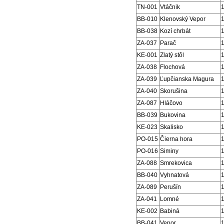
TN-001
Vtáčnik
BB-010
Klenovský Vepor
BB-038
Kozí chrbát
ZA-037
Parač
KE-001
Zlatý stôl
ZA-038
Flochová
ZA-039
Ľupčianska Magura
ZA-040
Skorušina
ZA-087
Hláčovo
BB-039
Bukovina
KE-023
Skalisko
PO-015
Čierna hora
PO-016
Siminy
ZA-088
Smrekovica
BB-040
Vyhnatová
ZA-089
Perušín
ZA-041
Lomné
KE-002
Babiná
BB-041
Vepor