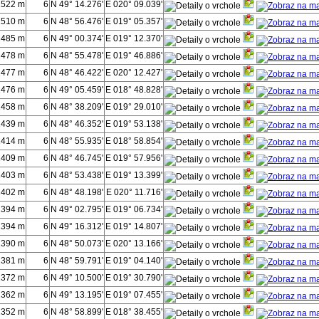
1522 m
6
N 49° 14.276'
E 020° 09.039'
1510 m
6
N 48° 56.476'
E 019° 05.357'
1485 m
6
N 49° 00.374'
E 019° 12.370'
1478 m
6
N 48° 55.478'
E 019° 46.886'
1477 m
6
N 48° 46.422'
E 020° 12.427'
1476 m
6
N 49° 05.459'
E 018° 48.828'
1458 m
6
N 48° 38.209'
E 019° 29.010'
1439 m
6
N 48° 46.352'
E 019° 53.138'
1414 m
6
N 48° 55.935'
E 018° 58.854'
1409 m
6
N 48° 46.745'
E 019° 57.956'
1403 m
6
N 48° 53.438'
E 019° 13.399'
1402 m
6
N 48° 48.198'
E 020° 11.716'
1394 m
6
N 49° 02.795'
E 019° 06.734'
1394 m
6
N 49° 16.312'
E 019° 14.807'
1390 m
6
N 48° 50.073'
E 020° 13.166'
1381 m
6
N 48° 59.791'
E 019° 04.140'
1372 m
6
N 49° 10.500'
E 019° 30.790'
1362 m
6
N 49° 13.195'
E 019° 07.455'
1352 m
6
N 48° 58.899'
E 018° 38.455'