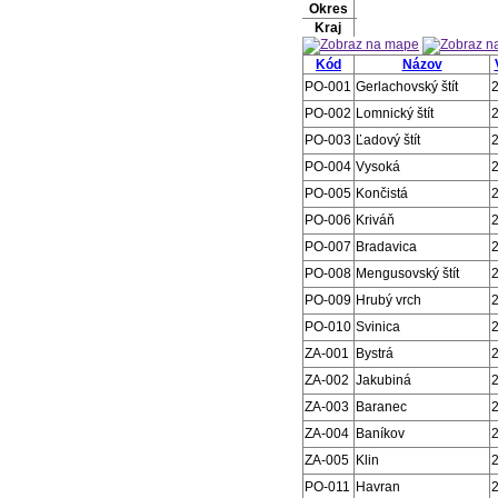
Okres
Kraj
Kód
Názov
PO-001
Gerlachovský štít
PO-002
Lomnický štít
PO-003
Ľadový štít
PO-004
Vysoká
PO-005
Končistá
PO-006
Kriváň
PO-007
Bradavica
PO-008
Mengusovský štít
PO-009
Hrubý vrch
PO-010
Svinica
ZA-001
Bystrá
ZA-002
Jakubiná
ZA-003
Baranec
ZA-004
Baníkov
ZA-005
Klin
PO-011
Havran