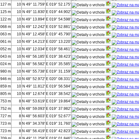
2127 m
10
N 49° 11.759'
E 019° 52.175'
2125 m
10
N 49° 11.830'
E 019° 44.902'
2122 m
10
N 49° 13.894'
E 019° 54.598'
2068 m
10
N 49° 12.242'
E 019° 52.881'
2063 m
10
N 49° 12.458'
E 019° 45.790'
2061 m
10
N 49° 14.213'
E 020° 13.220'
2052 m
10
N 49° 12.034'
E 019° 58.461'
2043 m
10
N 48° 56.185'
E 019° 38.423'
2024 m
10
N 48° 56.582'
E 019° 35.585'
1980 m
10
N 48° 55.738'
E 019° 31.159'
1946 m
10
N 48° 52.972'
E 020° 08.331'
1859 m
10
N 49° 11.812'
E 019° 56.584'
1805 m
10
N 49° 12.674'
E 019° 38.542'
1753 m
8
N 48° 53.619'
E 019° 19.864'
1752 m
8
N 48° 59.093'
E 019° 37.982'
1727 m
8
N 48° 56.603'
E 019° 52.677'
1723 m
8
N 49° 34.378'
E 019° 31.760'
1723 m
8
N 48° 56.419'
E 019° 42.823'
1709 m
8
N 49° 11.258'
E 019° 01.846'