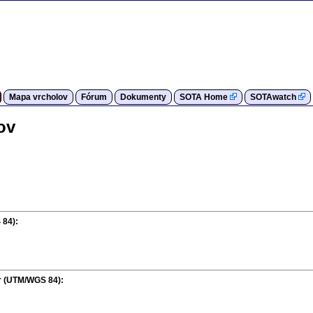
Mapa vrcholov
Fórum
Dokumenty
SOTA Home
SOTAwatch
ov
 84):
r (UTM/WGS 84):