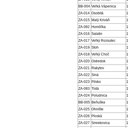
BB-004
Veľká Vápenica
ZA-014
Osobitá
ZA-015
Malý Kriváň
ZA-082
Homôľka
ZA-016
Salatin
ZA-017
Veľký Rozsutec
ZA-019
Stoh
ZA-018
Veľký Choč
ZA-020
Ostredok
ZA-021
Rakytov
ZA-022
Siná
ZA-023
Pilsko
ZA-083
Tlstá
ZA-024
Poludnica
BB-005
Beňuška
ZA-025
Ohnište
ZA-026
Ploská
ZA-027
Smrekovica