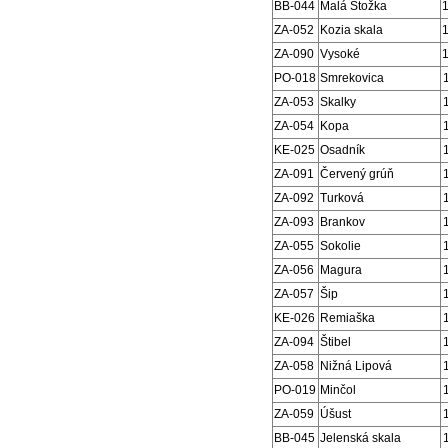
BB-044
Malá Stožka
ZA-052
Kozia skala
ZA-090
Vysoké
PO-018
Smrekovica
ZA-053
Skalky
ZA-054
Kopa
KE-025
Osadník
ZA-091
Červený grúň
ZA-092
Turková
ZA-093
Brankov
ZA-055
Sokolie
ZA-056
Magura
ZA-057
Šip
KE-026
Remiaška
ZA-094
Štibel
ZA-058
Nižná Lipová
PO-019
Minčol
ZA-059
Úšust
BB-045
Jelenská skala