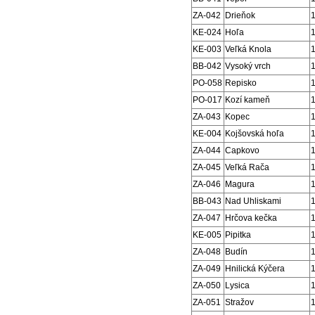
ZA-042
Drieňok
KE-024
Hoľa
KE-003
Veľká Knola
BB-042
Vysoký vrch
PO-058
Repisko
PO-017
Kozí kameň
ZA-043
Kopec
KE-004
Kojšovská hoľa
ZA-044
Capkovo
ZA-045
Veľká Rača
ZA-046
Magura
BB-043
Nad Uhliskami
ZA-047
Hrčova kečka
KE-005
Pipitka
ZA-048
Budín
ZA-049
Hnilická Kýčera
ZA-050
Lysica
ZA-051
Stražov