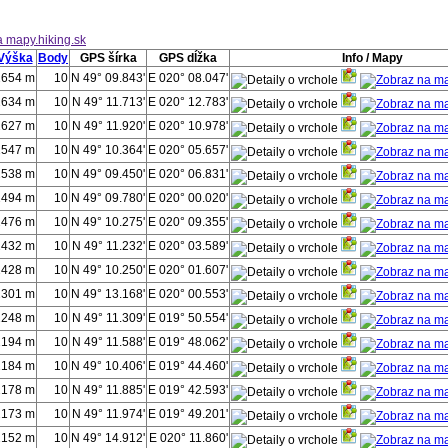
Výška
Body
GPS šírka
GPS dĺžka
Info / Mapy
2654 m
10
N 49° 09.843'
E 020° 08.047'
2634 m
10
N 49° 11.713'
E 020° 12.783'
2627 m
10
N 49° 11.920'
E 020° 10.978'
2547 m
10
N 49° 10.364'
E 020° 05.657'
2538 m
10
N 49° 09.450'
E 020° 06.831'
2494 m
10
N 49° 09.780'
E 020° 00.020'
2476 m
10
N 49° 10.275'
E 020° 09.355'
2432 m
10
N 49° 11.232'
E 020° 03.589'
2428 m
10
N 49° 10.250'
E 020° 01.607'
2301 m
10
N 49° 13.168'
E 020° 00.553'
2248 m
10
N 49° 11.309'
E 019° 50.554'
2194 m
10
N 49° 11.588'
E 019° 48.062'
2184 m
10
N 49° 10.406'
E 019° 44.460'
2178 m
10
N 49° 11.885'
E 019° 42.593'
2173 m
10
N 49° 11.974'
E 019° 49.201'
2152 m
10
N 49° 14.912'
E 020° 11.860'