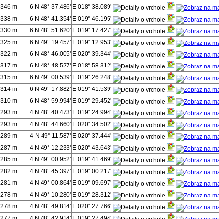
1346 m
6
N 48° 37.486'
E 018° 38.089'
1338 m
6
N 48° 41.354'
E 019° 46.195'
1330 m
6
N 48° 51.620'
E 019° 17.427'
1325 m
6
N 49° 19.457'
E 019° 12.953'
1322 m
6
N 48° 46.005'
E 020° 39.344'
1317 m
6
N 48° 48.527'
E 018° 58.312'
1315 m
6
N 49° 00.539'
E 019° 26.248'
1314 m
6
N 49° 17.882'
E 019° 41.539'
1310 m
6
N 48° 59.994'
E 019° 29.452'
1293 m
4
N 48° 40.473'
E 019° 24.994'
1293 m
4
N 48° 44.660'
E 020° 34.502'
1289 m
4
N 49° 11.587'
E 020° 37.444'
1287 m
4
N 49° 12.233'
E 020° 43.643'
1285 m
4
N 49° 00.952'
E 019° 41.469'
1282 m
4
N 48° 45.397'
E 019° 00.217'
1281 m
4
N 49° 00.864'
E 019° 09.697'
1278 m
4
N 49° 10.280'
E 019° 28.312'
1278 m
4
N 48° 49.814'
E 020° 27.766'
1277 m
4
N 48° 42.914'
E 019° 27.494'