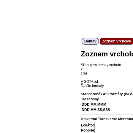
Domov
Zoznam vrcholov
Zoznam vrchol
Sťahujem detaily vrcholu...
x
(
m)
V SOTA od:
Ďalšie formáty...
Štandardné GPS formáty (WGS
Desatinný
DDD MM.MMM
DDD MM SS.SSS
Universal Transverse Mercato
Lokátor
Pohorie