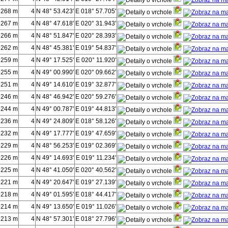
1268 m
4
N 48° 53.423'
E 018° 57.705'
1267 m
4
N 48° 47.618'
E 020° 31.943'
1266 m
4
N 48° 51.847'
E 020° 28.393'
1262 m
4
N 48° 45.381'
E 019° 54.837'
1259 m
4
N 49° 17.525'
E 020° 11.920'
1255 m
4
N 49° 00.990'
E 020° 09.662'
1251 m
4
N 49° 14.610'
E 019° 32.877'
1246 m
4
N 48° 46.942'
E 020° 59.276'
1244 m
4
N 49° 00.787'
E 019° 44.813'
1236 m
4
N 49° 24.809'
E 018° 58.126'
1232 m
4
N 49° 17.777'
E 019° 47.659'
1229 m
4
N 48° 56.253'
E 019° 02.369'
1226 m
4
N 49° 14.693'
E 019° 11.234'
1225 m
4
N 48° 41.050'
E 020° 40.562'
1221 m
4
N 49° 20.647'
E 019° 27.139'
1218 m
4
N 49° 01.595'
E 018° 44.417'
1214 m
4
N 49° 13.650'
E 019° 11.026'
1213 m
4
N 48° 57.301'
E 018° 27.796'