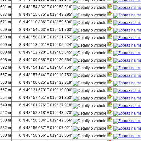
1691 m
8
N 48° 54.832'
E 019° 58.916'
1687 m
8
N 49° 15.675'
E 019° 43.295'
1671 m
8
N 49° 10.886'
E 018° 59.596'
1659 m
8
N 48° 54.563'
E 019° 51.763'
1630 m
8
N 48° 58.810'
E 019° 21.752'
1609 m
8
N 49° 13.901'
E 019° 05.924'
1608 m
8
N 49° 12.720'
E 019° 05.645'
1608 m
8
N 49° 09.088'
E 019° 20.564'
1592 m
6
N 48° 54.127'
E 019° 04.750'
1567 m
6
N 48° 57.644'
E 019° 10.753'
1560 m
6
N 49° 00.025'
E 019° 33.319'
1557 m
6
N 49° 31.673'
E 019° 19.000'
1554 m
6
N 48° 57.451'
E 019° 21.353'
1549 m
6
N 49° 01.276'
E 019° 37.918'
1542 m
6
N 48° 52.818'
E 019° 43.973'
1538 m
6
N 48° 58.534'
E 019° 42.356'
1532 m
6
N 48° 56.037'
E 019° 07.021'
1530 m
6
N 48° 58.956'
E 019° 13.854'