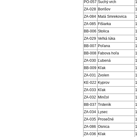
PO-057
Suchý vrch
ZA-028
Borišov
ZA-084
Malá Smrekovica
ZA-085
Fišiarka
BB-006
Stolica
ZA-029
Veľká lúka
BB-007
Poľana
BB-008
Fabova hoľa
ZA-030
Ľubená
BB-009
Kľak
ZA-031
Zvolen
KE-022
Kyprov
ZA-033
Kľak
ZA-032
Minčol
BB-037
Trsteník
ZA-034
Lysec
ZA-035
Prosečné
ZA-086
Osnica
ZA-036
Kľak