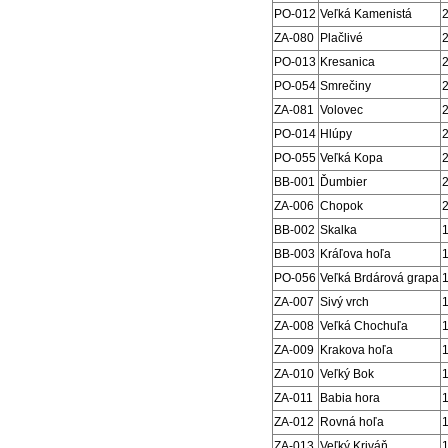
PO-012
Veľká Kamenistá
ZA-080
Plačlivé
PO-013
Kresanica
PO-054
Smrečiny
ZA-081
Volovec
PO-014
Hlúpy
PO-055
Veľká Kopa
BB-001
Ďumbier
ZA-006
Chopok
BB-002
Skalka
BB-003
Kráľova hoľa
PO-056
Veľká Brdárová grapa
ZA-007
Sivý vrch
ZA-008
Veľká Chochuľa
ZA-009
Krakova hoľa
ZA-010
Veľký Bok
ZA-011
Babia hora
ZA-012
Rovná hoľa
ZA-013
Veľký Kriváň