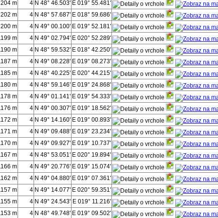
1204 m
4
N 48° 46.503'
E 019° 55.481'
1202 m
4
N 48° 57.687'
E 018° 59.686'
1200 m
4
N 49° 00.100'
E 019° 52.181'
1199 m
4
N 49° 02.794'
E 020° 52.289'
1190 m
4
N 48° 59.532'
E 018° 42.250'
1187 m
4
N 49° 08.228'
E 019° 08.273'
1185 m
4
N 48° 40.225'
E 020° 44.215'
1180 m
4
N 48° 59.146'
E 019° 24.868'
1178 m
4
N 49° 01.141'
E 019° 54.333'
1176 m
4
N 49° 00.307'
E 019° 18.562'
1172 m
4
N 49° 14.160'
E 019° 00.893'
1171 m
4
N 49° 09.488'
E 019° 23.234'
1170 m
4
N 49° 09.927'
E 019° 10.737'
1167 m
4
N 48° 53.051'
E 020° 19.894'
1166 m
4
N 49° 20.776'
E 019° 15.074'
1162 m
4
N 49° 04.880'
E 019° 07.361'
1157 m
4
N 49° 14.077'
E 020° 59.351'
1155 m
4
N 49° 24.543'
E 019° 11.216'
1153 m
4
N 48° 49.748'
E 019° 09.502'