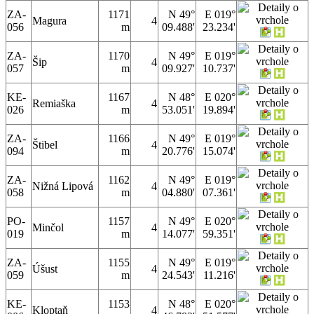
ZA-
1171
N 49°
E 019°
Magura
4
056
m
09.488'
23.234'
ZA-
1170
N 49°
E 019°
Šip
4
057
m
09.927'
10.737'
KE-
1167
N 48°
E 020°
Remiaška
4
026
m
53.051'
19.894'
ZA-
1166
N 49°
E 019°
Štibel
4
094
m
20.776'
15.074'
ZA-
1162
N 49°
E 019°
Nižná Lipová
4
058
m
04.880'
07.361'
PO-
1157
N 49°
E 020°
Minčol
4
019
m
14.077'
59.351'
ZA-
1155
N 49°
E 019°
Úšust
4
059
m
24.543'
11.216'
KE-
1153
N 48°
E 020°
Kloptaň
4