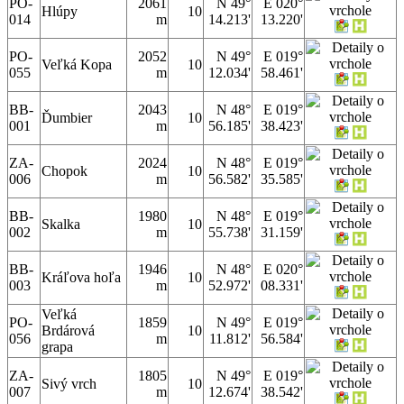
PO-
2061
N 49°
E 020°
Hlúpy
10
014
m
14.213'
13.220'
PO-
2052
N 49°
E 019°
Veľká Kopa
10
055
m
12.034'
58.461'
BB-
2043
N 48°
E 019°
Ďumbier
10
001
m
56.185'
38.423'
ZA-
2024
N 48°
E 019°
Chopok
10
006
m
56.582'
35.585'
BB-
1980
N 48°
E 019°
Skalka
10
002
m
55.738'
31.159'
BB-
1946
N 48°
E 020°
Kráľova hoľa
10
003
m
52.972'
08.331'
Veľká
PO-
1859
N 49°
E 019°
Brdárová
10
056
m
11.812'
56.584'
grapa
ZA-
1805
N 49°
E 019°
Sivý vrch
10
007
m
12.674'
38.542'