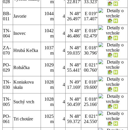
028
m
22.817'
33.323'
BB-
1044
N 48°
E 019°
Javorie
4
011
m
26.497'
17.407'
TN-
1042
N 48°
E 018°
Inovec
4
004
m
46.486'
02.479'
ZA-
1037
N 48°
E 018°
Hrubá Kečka
4
070
m
59.035'
30.796'
PO-
1029
N 48°
E 021°
Roháčka
4
029
m
55.441'
00.760'
TN-
Koniakova
1028
N 49°
E 018°
4
030
skala
m
17.169'
19.600'
TN-
1028
N 48°
E 018°
Suchý vrch
4
005
m
50.459'
25.166'
PO-
1025
N 48°
E 021°
Tri chotáre
4
061
m
59.372'
24.550'