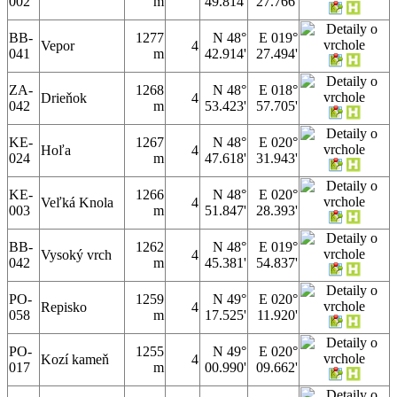
002
m
49.814'
27.766'
BB-
1277
N 48°
E 019°
Vepor
4
041
m
42.914'
27.494'
ZA-
1268
N 48°
E 018°
Drieňok
4
042
m
53.423'
57.705'
KE-
1267
N 48°
E 020°
Hoľa
4
024
m
47.618'
31.943'
KE-
1266
N 48°
E 020°
Veľká Knola
4
003
m
51.847'
28.393'
BB-
1262
N 48°
E 019°
Vysoký vrch
4
042
m
45.381'
54.837'
PO-
1259
N 49°
E 020°
Repisko
4
058
m
17.525'
11.920'
PO-
1255
N 49°
E 020°
Kozí kameň
4
017
m
00.990'
09.662'