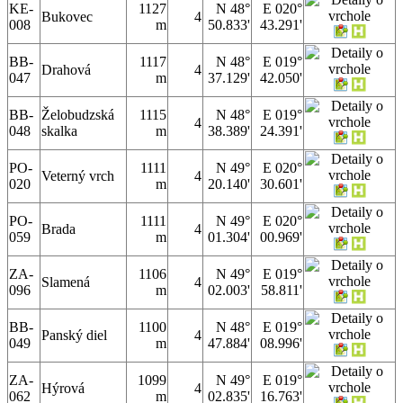
KE-
1127
N 48°
E 020°
Bukovec
4
008
m
50.833'
43.291'
BB-
1117
N 48°
E 019°
Drahová
4
047
m
37.129'
42.050'
BB-
Želobudzská
1115
N 48°
E 019°
4
048
skalka
m
38.389'
24.391'
PO-
1111
N 49°
E 020°
Veterný vrch
4
020
m
20.140'
30.601'
PO-
1111
N 49°
E 020°
Brada
4
059
m
01.304'
00.969'
ZA-
1106
N 49°
E 019°
Slamená
4
096
m
02.003'
58.811'
BB-
1100
N 48°
E 019°
Panský diel
4
049
m
47.884'
08.996'
ZA-
1099
N 49°
E 019°
Hýrová
4
062
m
02.835'
16.763'