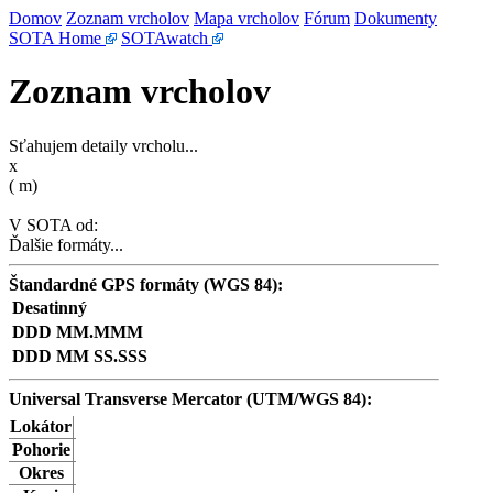
Domov
Zoznam vrcholov
Mapa vrcholov
Fórum
Dokumenty
SOTA Home
SOTAwatch
Zoznam vrcholov
Sťahujem detaily vrcholu...
x
(
m)
V SOTA od:
Ďalšie formáty...
Štandardné GPS formáty (WGS 84):
Desatinný
DDD MM.MMM
DDD MM SS.SSS
Universal Transverse Mercator (UTM/WGS 84):
Lokátor
Pohorie
Okres