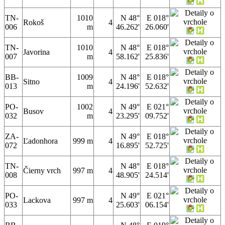
TN-
1010
N 48°
E 018°
Rokoš
4
006
m
46.262'
26.060'
TN-
1010
N 48°
E 018°
Javorina
4
007
m
58.162'
25.836'
BB-
1009
N 48°
E 018°
Sitno
4
013
m
24.196'
52.632'
PO-
1002
N 49°
E 021°
Busov
4
032
m
23.295'
09.752'
ZA-
N 49°
E 018°
Ľadonhora
999 m
4
072
16.895'
52.725'
TN-
N 48°
E 018°
Čierny vrch
997 m
4
008
48.905'
24.514'
PO-
N 49°
E 021°
Lackova
997 m
4
033
25.603'
06.154'