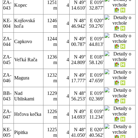
ZA-
1251
N 49°
E 019°
Kopec
4
043
m
14.610'
32.877'
KE-
Kojšovská
1246
N 48°
E 020°
4
004
hoľa
m
46.942'
59.276'
ZA-
1244
N 49°
E 019°
Capkovo
4
044
m
00.787'
44.813'
ZA-
1236
N 49°
E 018°
Veľká Rača
4
045
m
24.809'
58.126'
ZA-
1232
N 49°
E 019°
Magura
4
046
m
17.777'
47.659'
BB-
Nad
1229
N 48°
E 019°
4
043
Uhliskami
m
56.253'
02.369'
ZA-
1226
N 49°
E 019°
Hrčova kečka
4
047
m
14.693'
11.234'
KE-
1225
N 48°
E 020°
Pipitka
4
005
m
41.050'
40.562'