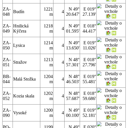
ZA-
1221
N 49°
E 019°
Budín
4
048
m
20.647'
27.139'
ZA-
Hnilická
1218
N 49°
E 018°
4
049
Kýčera
m
01.595'
44.417'
ZA-
1214
N 49°
E 019°
Lysica
4
050
m
13.650'
11.026'
ZA-
1213
N 48°
E 018°
Stražov
4
051
m
57.301'
27.796'
BB-
1204
N 48°
E 019°
Malá Stožka
4
044
m
46.503'
55.481'
ZA-
1202
N 48°
E 018°
Kozia skala
4
052
m
57.687'
59.686'
ZA-
1200
N 49°
E 019°
Vysoké
4
090
m
00.100'
52.181'
PO-
1199
N 49°
E 020°