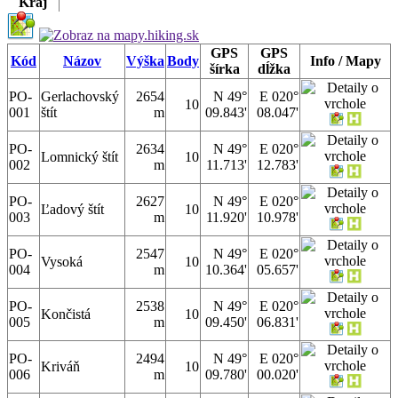
Kraj
GPS
GPS
Kód
Názov
Výška
Body
Info / Mapy
šírka
dĺžka
PO-
Gerlachovský
2654
N 49°
E 020°
10
001
štít
m
09.843'
08.047'
PO-
2634
N 49°
E 020°
Lomnický štít
10
002
m
11.713'
12.783'
PO-
2627
N 49°
E 020°
Ľadový štít
10
003
m
11.920'
10.978'
PO-
2547
N 49°
E 020°
Vysoká
10
004
m
10.364'
05.657'
PO-
2538
N 49°
E 020°
Končistá
10
005
m
09.450'
06.831'
PO-
2494
N 49°
E 020°
Kriváň
10
006
m
09.780'
00.020'