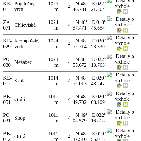
KE-
Popriečny
1025
N 48°
E 022°
4
011
vrch
m
46.781'
21.864'
ZA-
1024
N 48°
E 018°
Chlieviská
4
071
m
57.471'
45.654'
KE-
Krompašský
1024
N 48°
E 020°
4
029
vrch
m
52.714'
53.330'
PO-
1023
N 48°
E 022°
Nežabec
4
030
m
55.672'
13.763'
KE-
1014
N 48°
E 020°
Skala
4
012
m
52.013'
48.247'
BB-
1011
N 48°
E 020°
Grúň
4
051
m
49.702'
08.109'
PO-
1011
N 49°
E 022°
Strop
4
031
m
08.579'
16.818'
BB-
1011
N 48°
E 019°
Ostrá
4
012
m
37.516'
55.015'