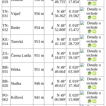
019
49.755'
17.854'
TN-
N 48°
E 018°
Vápeč
956 m
4
031
56.362'
19.582'
TN-
N 48°
E 018°
Baske
954 m
4
032
52.808'
15.472'
KE-
N 48°
E 020°
Turecká
953 m
4
014
41.116'
28.729'
ZA-
N 49°
E 018°
Čierna Lutiša
951 m
4
100
18.871'
59.187'
BB-
N 48°
E 020°
Hôrka
951 m
4
055
49.664'
03.569'
BB-
N 48°
E 019°
Skalka
946 m
4
020
49.621'
37.364'
PO-
N 49°
E 020°
Krížová
941 m
4
062
00.989'
15.908'