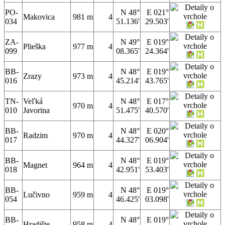
PO-
N 48°
E 021°
Makovica
981 m
4
034
51.136'
29.503'
ZA-
N 49°
E 019°
Plieška
977 m
4
099
08.365'
24.364'
BB-
N 48°
E 019°
Zrazy
973 m
4
016
45.214'
43.765'
TN-
Veľká
N 48°
E 017°
970 m
4
010
Javorina
51.475'
40.570'
BB-
N 48°
E 020°
Radzim
970 m
4
017
44.327'
06.904'
BB-
N 48°
E 019°
Magnet
964 m
4
018
42.951'
53.403'
BB-
N 48°
E 019°
Lučivno
959 m
4
054
46.425'
03.098'
BB-
N 48°
E 019°
Hradište
958 m
4