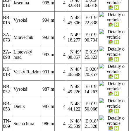
BB-
N 48°
E 019°
Jasenina
995 m
4
014
32.831'
44.018'
BB-
N 48°
E 019°
Vysoká
994 m
4
015
45.306'
22.838'
ZA-
N 49°
E 019°
Mravečnik
993 m
4
073
16.277'
00.734'
ZA-
Liptovský
N 49°
E 019°
993 m
4
098
hrad
08.857'
25.823'
KE-
N 48°
E 020°
Veľký Radzim
991 m
4
013
46.648'
20.357'
BB-
N 48°
E 019°
Vysoká
987 m
4
052
49.226'
14.263'
BB-
N 48°
E 019°
Dielik
987 m
4
053
44.122'
50.066'
TN-
N 48°
E 018°
Suchá hora
986 m
4
009
55.539'
21.328'