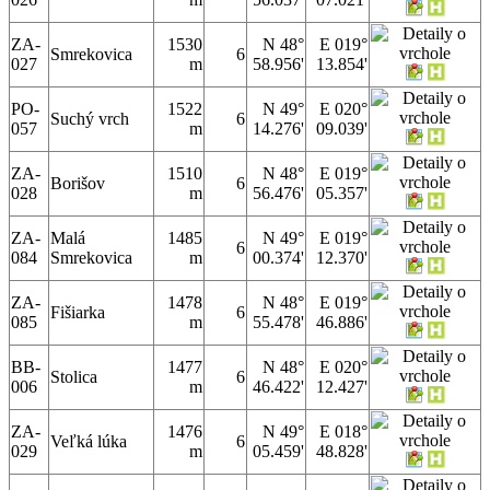
ZA-
1530
N 48°
E 019°
Smrekovica
6
027
m
58.956'
13.854'
PO-
1522
N 49°
E 020°
Suchý vrch
6
057
m
14.276'
09.039'
ZA-
1510
N 48°
E 019°
Borišov
6
028
m
56.476'
05.357'
ZA-
Malá
1485
N 49°
E 019°
6
084
Smrekovica
m
00.374'
12.370'
ZA-
1478
N 48°
E 019°
Fišiarka
6
085
m
55.478'
46.886'
BB-
1477
N 48°
E 020°
Stolica
6
006
m
46.422'
12.427'
ZA-
1476
N 49°
E 018°
Veľká lúka
6
029
m
05.459'
48.828'