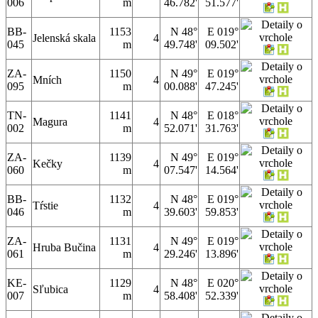
006
m
46.782'
51.577'
BB-
1153
N 48°
E 019°
Jelenská skala
4
045
m
49.748'
09.502'
ZA-
1150
N 49°
E 019°
Mních
4
095
m
00.088'
47.245'
TN-
1141
N 48°
E 018°
Magura
4
002
m
52.071'
31.763'
ZA-
1139
N 49°
E 019°
Kečky
4
060
m
07.547'
14.564'
BB-
1132
N 48°
E 019°
Tŕstie
4
046
m
39.603'
59.853'
ZA-
1131
N 49°
E 019°
Hruba Bučina
4
061
m
29.246'
13.896'
KE-
1129
N 48°
E 020°
Sľubica
4
007
m
58.408'
52.339'