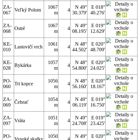
ZA-
1067
N 49°
E 018°
Veľký Polom
4
067
m
30.379'
40.276'
ZA-
1067
N 49°
E 019°
Ostré
4
068
m
08.195'
12.629'
KE-
1061
N 48°
E 020°
Lastovičí vrch
4
010
m
44.502'
48.709'
KE-
1057
N 48°
E 020°
Bykárka
4
028
m
54.800'
24.025'
PO-
1056
N 48°
E 020°
Tri kopce
4
060
m
56.160'
18.167'
ZA-
1054
N 49°
E 019°
Čebrať
4
069
m
06.119'
16.750'
ZA-
1051
N 49°
E 019°
Vráta
4
097
m
24.708'
23.425'
PO-
1050
N 49°
E 020°
Vysoké skalky
4