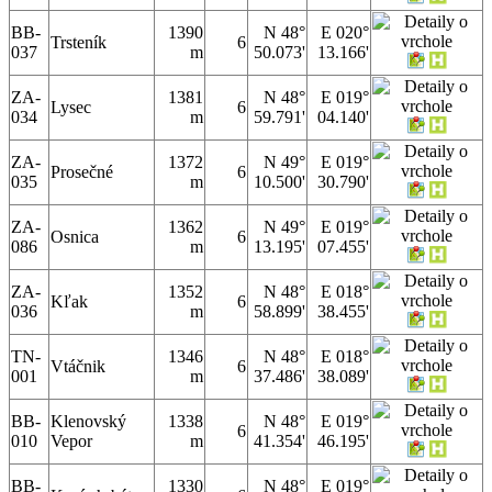
BB-
1390
N 48°
E 020°
Trsteník
6
037
m
50.073'
13.166'
ZA-
1381
N 48°
E 019°
Lysec
6
034
m
59.791'
04.140'
ZA-
1372
N 49°
E 019°
Prosečné
6
035
m
10.500'
30.790'
ZA-
1362
N 49°
E 019°
Osnica
6
086
m
13.195'
07.455'
ZA-
1352
N 48°
E 018°
Kľak
6
036
m
58.899'
38.455'
TN-
1346
N 48°
E 018°
Vtáčnik
6
001
m
37.486'
38.089'
BB-
Klenovský
1338
N 48°
E 019°
6
010
Vepor
m
41.354'
46.195'
BB-
1330
N 48°
E 019°