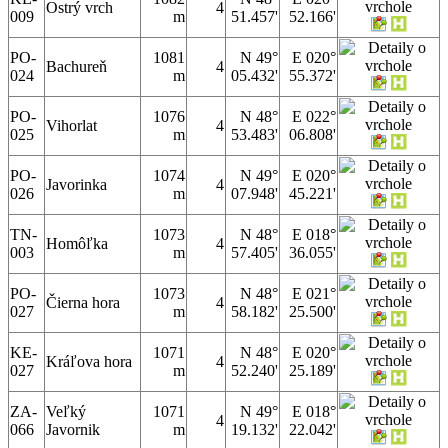
Ostrý vrch
4
009
m
51.457'
52.166'
PO-
1081
N 49°
E 020°
Bachureň
4
024
m
05.432'
55.372'
PO-
1076
N 48°
E 022°
Vihorlat
4
025
m
53.483'
06.808'
PO-
1074
N 49°
E 020°
Javorinka
4
026
m
07.948'
45.221'
TN-
1073
N 48°
E 018°
Homôľka
4
003
m
57.405'
36.055'
PO-
1073
N 48°
E 021°
Čierna hora
4
027
m
58.182'
25.500'
KE-
1071
N 48°
E 020°
Kráľova hora
4
027
m
52.240'
25.189'
ZA-
Veľký
1071
N 49°
E 018°
4
066
Javornik
m
19.132'
22.042'