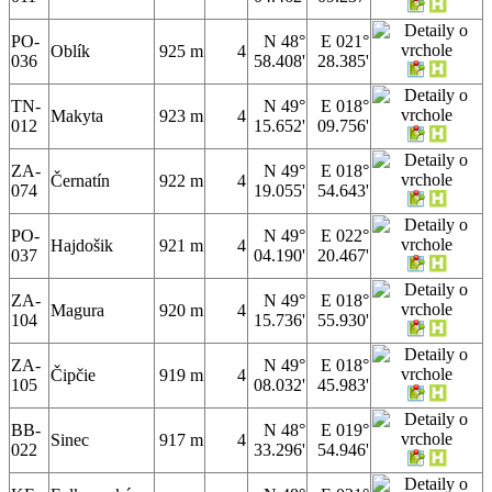
PO-
N 48°
E 021°
Oblík
925 m
4
036
58.408'
28.385'
TN-
N 49°
E 018°
Makyta
923 m
4
012
15.652'
09.756'
ZA-
N 49°
E 018°
Černatín
922 m
4
074
19.055'
54.643'
PO-
N 49°
E 022°
Hajdošik
921 m
4
037
04.190'
20.467'
ZA-
N 49°
E 018°
Magura
920 m
4
104
15.736'
55.930'
ZA-
N 49°
E 018°
Čipčie
919 m
4
105
08.032'
45.983'
BB-
N 48°
E 019°
Sinec
917 m
4
022
33.296'
54.946'