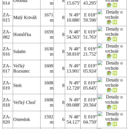
Osobitá
8
014
m
15.675'
43.295'
ZA-
1671
N 49°
E 018°
Malý Kriváň
8
015
m
10.886'
59.596'
ZA-
1659
N 48°
E 019°
Homôľka
8
082
m
54.563'
51.763'
ZA-
1630
N 48°
E 019°
Salatin
8
016
m
58.810'
21.752'
ZA-
Veľký
1609
N 49°
E 019°
8
017
Rozsutec
m
13.901'
05.924'
ZA-
1608
N 49°
E 019°
Stoh
8
019
m
12.720'
05.645'
ZA-
1608
N 49°
E 019°
Veľký Choč
8
018
m
09.088'
20.564'
ZA-
1592
N 48°
E 019°
Ostredok
6
020
m
54.127'
04.750'