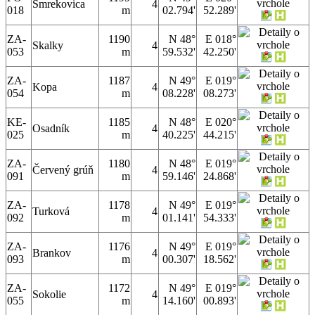
Smrekovica
4
018
m
02.794'
52.289'
ZA-
1190
N 48°
E 018°
Skalky
4
053
m
59.532'
42.250'
ZA-
1187
N 49°
E 019°
Kopa
4
054
m
08.228'
08.273'
KE-
1185
N 48°
E 020°
Osadník
4
025
m
40.225'
44.215'
ZA-
1180
N 48°
E 019°
Červený grúň
4
091
m
59.146'
24.868'
ZA-
1178
N 49°
E 019°
Turková
4
092
m
01.141'
54.333'
ZA-
1176
N 49°
E 019°
Brankov
4
093
m
00.307'
18.562'
ZA-
1172
N 49°
E 019°
Sokolie
4
055
m
14.160'
00.893'