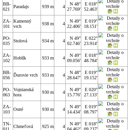
BB-
N 48°
E 018°
Paradajs
939 m
4
021
27.769'
52.463'
ZA-
Kamenný
N 49°
E 019°
938 m
4
101
vrch
22.406'
18.151'
PO-
N 49°
E 022°
Stolová
934 m
4
035
02.746'
23.914'
ZA-
N 49°
E 018°
Hoblík
933 m
4
102
09.056'
48.784'
BB-
N 48°
E 019°
Ďurovie vrch
933 m
4
056
28.647'
19.152'
PO-
Vojnianská
N 49°
E 020°
930 m
4
063
hora
15.776'
27.133'
ZA-
N 49°
E 019°
Ostré
930 m
4
103
14.434'
08.797'
TN-
N 49°
E 018°
Chmeľová
925 m
4
011
04.462'
09.237'