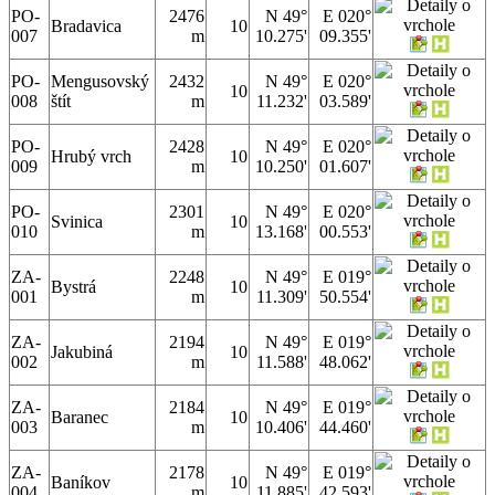
PO-
2476
N 49°
E 020°
Bradavica
10
007
m
10.275'
09.355'
PO-
Mengusovský
2432
N 49°
E 020°
10
008
štít
m
11.232'
03.589'
PO-
2428
N 49°
E 020°
Hrubý vrch
10
009
m
10.250'
01.607'
PO-
2301
N 49°
E 020°
Svinica
10
010
m
13.168'
00.553'
ZA-
2248
N 49°
E 019°
Bystrá
10
001
m
11.309'
50.554'
ZA-
2194
N 49°
E 019°
Jakubiná
10
002
m
11.588'
48.062'
ZA-
2184
N 49°
E 019°
Baranec
10
003
m
10.406'
44.460'
ZA-
2178
N 49°
E 019°
Baníkov
10
004
m
11.885'
42.593'