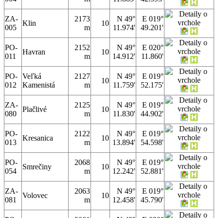
ZA-
2173
N 49°
E 019°
Klin
10
005
m
11.974'
49.201'
PO-
2152
N 49°
E 020°
Havran
10
011
m
14.912'
11.860'
PO-
Veľká
2127
N 49°
E 019°
10
012
Kamenistá
m
11.759'
52.175'
ZA-
2125
N 49°
E 019°
Plačlivé
10
080
m
11.830'
44.902'
PO-
2122
N 49°
E 019°
Kresanica
10
013
m
13.894'
54.598'
PO-
2068
N 49°
E 019°
Smrečiny
10
054
m
12.242'
52.881'
ZA-
2063
N 49°
E 019°
Volovec
10
081
m
12.458'
45.790'