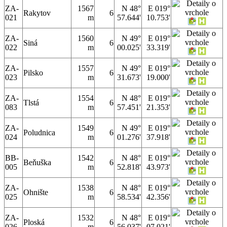
ZA-
1567
N 48°
E 019°
Rakytov
6
021
m
57.644'
10.753'
ZA-
1560
N 49°
E 019°
Siná
6
022
m
00.025'
33.319'
ZA-
1557
N 49°
E 019°
Pilsko
6
023
m
31.673'
19.000'
ZA-
1554
N 48°
E 019°
Tlstá
6
083
m
57.451'
21.353'
ZA-
1549
N 49°
E 019°
Poludnica
6
024
m
01.276'
37.918'
BB-
1542
N 48°
E 019°
Beňuška
6
005
m
52.818'
43.973'
ZA-
1538
N 48°
E 019°
Ohnište
6
025
m
58.534'
42.356'
ZA-
1532
N 48°
E 019°
Ploská
6
026
m
56.037'
07.021'