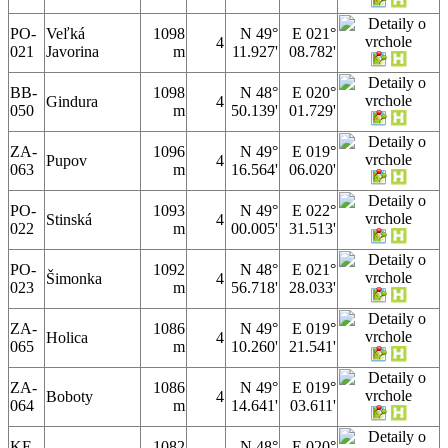
PO-
Veľká
1098
N 49°
E 021°
4
021
Javorina
m
11.927'
08.782'
BB-
1098
N 48°
E 020°
Gindura
4
050
m
50.139'
01.729'
ZA-
1096
N 49°
E 019°
Pupov
4
063
m
16.564'
06.020'
PO-
1093
N 49°
E 022°
Stinská
4
022
m
00.005'
31.513'
PO-
1092
N 48°
E 021°
Šimonka
4
023
m
56.718'
28.033'
ZA-
1086
N 49°
E 019°
Holica
4
065
m
10.260'
21.541'
ZA-
1086
N 49°
E 019°
Boboty
4
064
m
14.641'
03.611'
KE-
1082
N 48°
E 020°