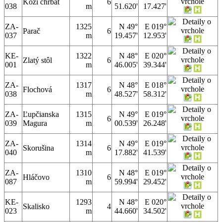
Kozí chrbát
6
038
m
51.620'
17.427'
ZA-
1325
N 49°
E 019°
Parač
6
037
m
19.457'
12.953'
KE-
1322
N 48°
E 020°
Zlatý stôl
6
001
m
46.005'
39.344'
ZA-
1317
N 48°
E 018°
Flochová
6
038
m
48.527'
58.312'
ZA-
Ľupčianska
1315
N 49°
E 019°
6
039
Magura
m
00.539'
26.248'
ZA-
1314
N 49°
E 019°
Skorušina
6
040
m
17.882'
41.539'
ZA-
1310
N 48°
E 019°
Hláčovo
6
087
m
59.994'
29.452'
KE-
1293
N 48°
E 020°
Skalisko
4
023
m
44.660'
34.502'