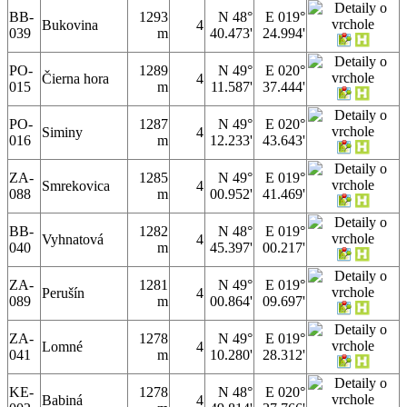
BB-
1293
N 48°
E 019°
Bukovina
4
039
m
40.473'
24.994'
PO-
1289
N 49°
E 020°
Čierna hora
4
015
m
11.587'
37.444'
PO-
1287
N 49°
E 020°
Siminy
4
016
m
12.233'
43.643'
ZA-
1285
N 49°
E 019°
Smrekovica
4
088
m
00.952'
41.469'
BB-
1282
N 48°
E 019°
Vyhnatová
4
040
m
45.397'
00.217'
ZA-
1281
N 49°
E 019°
Perušín
4
089
m
00.864'
09.697'
ZA-
1278
N 49°
E 019°
Lomné
4
041
m
10.280'
28.312'
KE-
1278
N 48°
E 020°
Babiná
4