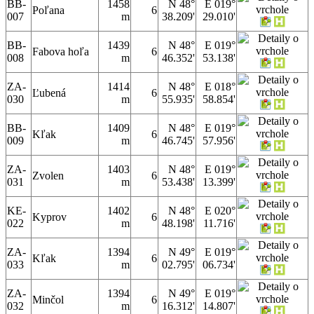
BB-
1458
N 48°
E 019°
Poľana
6
007
m
38.209'
29.010'
BB-
1439
N 48°
E 019°
Fabova hoľa
6
008
m
46.352'
53.138'
ZA-
1414
N 48°
E 018°
Ľubená
6
030
m
55.935'
58.854'
BB-
1409
N 48°
E 019°
Kľak
6
009
m
46.745'
57.956'
ZA-
1403
N 48°
E 019°
Zvolen
6
031
m
53.438'
13.399'
KE-
1402
N 48°
E 020°
Kyprov
6
022
m
48.198'
11.716'
ZA-
1394
N 49°
E 019°
Kľak
6
033
m
02.795'
06.734'
ZA-
1394
N 49°
E 019°
Minčol
6
032
m
16.312'
14.807'