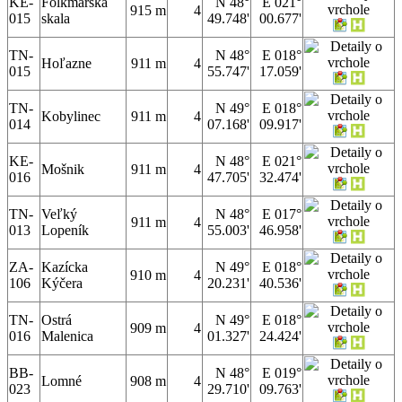
KE-
Folkmarská
N 48°
E 021°
915 m
4
015
skala
49.748'
00.677'
TN-
N 48°
E 018°
Hoľazne
911 m
4
015
55.747'
17.059'
TN-
N 49°
E 018°
Kobylinec
911 m
4
014
07.168'
09.917'
KE-
N 48°
E 021°
Mošnik
911 m
4
016
47.705'
32.474'
TN-
Veľký
N 48°
E 017°
911 m
4
013
Lopeník
55.003'
46.958'
ZA-
Kazícka
N 49°
E 018°
910 m
4
106
Kýčera
20.231'
40.536'
TN-
Ostrá
N 49°
E 018°
909 m
4
016
Malenica
01.327'
24.424'
BB-
N 48°
E 019°
Lomné
908 m
4
023
29.710'
09.763'