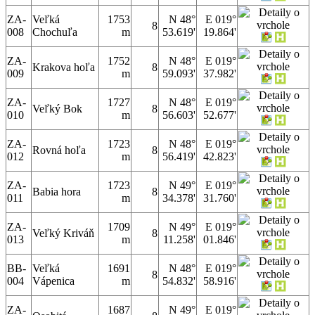
ZA-
Veľká
1753
N 48°
E 019°
8
008
Chochuľa
m
53.619'
19.864'
ZA-
1752
N 48°
E 019°
Krakova hoľa
8
009
m
59.093'
37.982'
ZA-
1727
N 48°
E 019°
Veľký Bok
8
010
m
56.603'
52.677'
ZA-
1723
N 48°
E 019°
Rovná hoľa
8
012
m
56.419'
42.823'
ZA-
1723
N 49°
E 019°
Babia hora
8
011
m
34.378'
31.760'
ZA-
1709
N 49°
E 019°
Veľký Kriváň
8
013
m
11.258'
01.846'
BB-
Veľká
1691
N 48°
E 019°
8
004
Vápenica
m
54.832'
58.916'
ZA-
1687
N 49°
E 019°