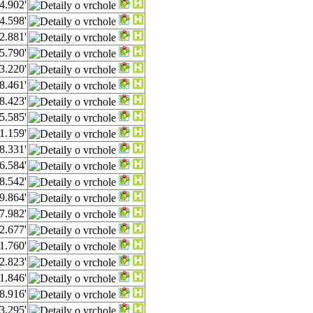
4.902'
4.598'
2.881'
5.790'
3.220'
8.461'
8.423'
5.585'
1.159'
8.331'
6.584'
8.542'
9.864'
7.982'
2.677'
1.760'
2.823'
1.846'
8.916'
3.295'