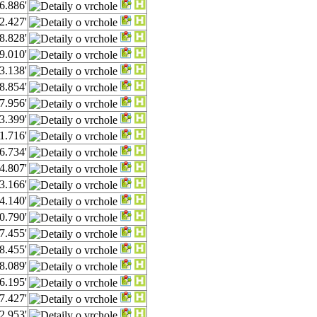
6.886'
2.427'
8.828'
9.010'
3.138'
8.854'
7.956'
3.399'
1.716'
6.734'
4.807'
3.166'
4.140'
0.790'
7.455'
8.455'
8.089'
6.195'
7.427'
2.953'