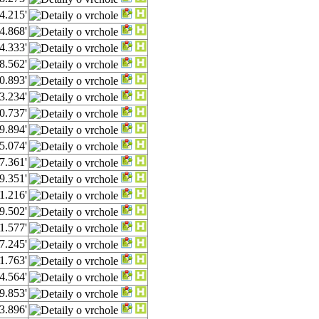
4.215'
4.868'
4.333'
8.562'
0.893'
3.234'
0.737'
9.894'
5.074'
7.361'
9.351'
1.216'
9.502'
1.577'
7.245'
1.763'
4.564'
9.853'
3.896'