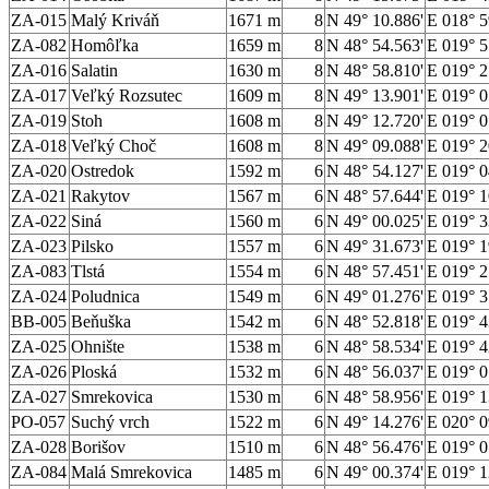
ZA-015
Malý Kriváň
1671 m
8
N 49° 10.886'
E 018° 5
ZA-082
Homôľka
1659 m
8
N 48° 54.563'
E 019° 5
ZA-016
Salatin
1630 m
8
N 48° 58.810'
E 019° 2
ZA-017
Veľký Rozsutec
1609 m
8
N 49° 13.901'
E 019° 0
ZA-019
Stoh
1608 m
8
N 49° 12.720'
E 019° 0
ZA-018
Veľký Choč
1608 m
8
N 49° 09.088'
E 019° 2
ZA-020
Ostredok
1592 m
6
N 48° 54.127'
E 019° 0
ZA-021
Rakytov
1567 m
6
N 48° 57.644'
E 019° 1
ZA-022
Siná
1560 m
6
N 49° 00.025'
E 019° 3
ZA-023
Pilsko
1557 m
6
N 49° 31.673'
E 019° 1
ZA-083
Tlstá
1554 m
6
N 48° 57.451'
E 019° 2
ZA-024
Poludnica
1549 m
6
N 49° 01.276'
E 019° 3
BB-005
Beňuška
1542 m
6
N 48° 52.818'
E 019° 4
ZA-025
Ohnište
1538 m
6
N 48° 58.534'
E 019° 4
ZA-026
Ploská
1532 m
6
N 48° 56.037'
E 019° 0
ZA-027
Smrekovica
1530 m
6
N 48° 58.956'
E 019° 1
PO-057
Suchý vrch
1522 m
6
N 49° 14.276'
E 020° 0
ZA-028
Borišov
1510 m
6
N 48° 56.476'
E 019° 0
ZA-084
Malá Smrekovica
1485 m
6
N 49° 00.374'
E 019° 1