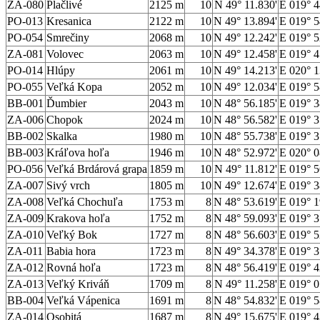
ZA-080
Plačlivé
2125 m
10
N 49° 11.830'
E 019° 4
PO-013
Kresanica
2122 m
10
N 49° 13.894'
E 019° 5
PO-054
Smrečiny
2068 m
10
N 49° 12.242'
E 019° 5
ZA-081
Volovec
2063 m
10
N 49° 12.458'
E 019° 4
PO-014
Hlúpy
2061 m
10
N 49° 14.213'
E 020° 1
PO-055
Veľká Kopa
2052 m
10
N 49° 12.034'
E 019° 5
BB-001
Ďumbier
2043 m
10
N 48° 56.185'
E 019° 3
ZA-006
Chopok
2024 m
10
N 48° 56.582'
E 019° 3
BB-002
Skalka
1980 m
10
N 48° 55.738'
E 019° 3
BB-003
Kráľova hoľa
1946 m
10
N 48° 52.972'
E 020° 0
PO-056
Veľká Brdárová grapa
1859 m
10
N 49° 11.812'
E 019° 5
ZA-007
Sivý vrch
1805 m
10
N 49° 12.674'
E 019° 3
ZA-008
Veľká Chochuľa
1753 m
8
N 48° 53.619'
E 019° 1
ZA-009
Krakova hoľa
1752 m
8
N 48° 59.093'
E 019° 3
ZA-010
Veľký Bok
1727 m
8
N 48° 56.603'
E 019° 5
ZA-011
Babia hora
1723 m
8
N 49° 34.378'
E 019° 3
ZA-012
Rovná hoľa
1723 m
8
N 48° 56.419'
E 019° 4
ZA-013
Veľký Kriváň
1709 m
8
N 49° 11.258'
E 019° 0
BB-004
Veľká Vápenica
1691 m
8
N 48° 54.832'
E 019° 5
ZA-014
Osobitá
1687 m
8
N 49° 15.675'
E 019° 4