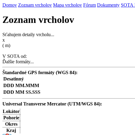
Domov
Zoznam vrcholov
Mapa vrcholov
Fórum
Dokumenty
SOTA
Zoznam vrcholov
Sťahujem detaily vrcholu...
x
(
m)
V SOTA od:
Ďalšie formáty...
Štandardné GPS formáty (WGS 84):
Desatinný
DDD MM.MMM
DDD MM SS.SSS
Universal Transverse Mercator (UTM/WGS 84):
Lokátor
Pohorie
Okres
Kraj