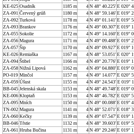
KE-025
Osadník
1185 m
4
N 48° 40.225'
E 020° 4
ZA-091
Červený grúň
1180 m
4
N 48° 59.146'
E 019° 2
ZA-092
Turková
1178 m
4
N 49° 01.141'
E 019° 5
ZA-093
Brankov
1176 m
4
N 49° 00.307'
E 019° 1
ZA-055
Sokolie
1172 m
4
N 49° 14.160'
E 019° 0
ZA-056
Magura
1171 m
4
N 49° 09.488'
E 019° 2
ZA-057
Šip
1170 m
4
N 49° 09.927'
E 019° 1
KE-026
Remiaška
1167 m
4
N 48° 53.051'
E 020° 1
ZA-094
Štibel
1166 m
4
N 49° 20.776'
E 019° 1
ZA-058
Nižná Lipová
1162 m
4
N 49° 04.880'
E 019° 0
PO-019
Minčol
1157 m
4
N 49° 14.077'
E 020° 5
ZA-059
Úšust
1155 m
4
N 49° 24.543'
E 019° 1
BB-045
Jelenská skala
1153 m
4
N 48° 49.748'
E 019° 0
KE-006
Kloptaň
1153 m
4
N 48° 46.782'
E 020° 5
ZA-095
Mních
1150 m
4
N 49° 00.088'
E 019° 4
TN-002
Magura
1141 m
4
N 48° 52.071'
E 018° 3
ZA-060
Kečky
1139 m
4
N 49° 07.547'
E 019° 1
BB-046
Tŕstie
1132 m
4
N 48° 39.603'
E 019° 5
ZA-061
Hruba Bučina
1131 m
4
N 49° 29.246'
E 019° 1