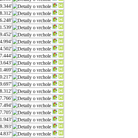
9.344'
8.312'
6.248'
1.539'
9.452'
4.994'
4.502'
7.444'
3.643'
1.469'
0.217'
9.697'
8.312'
7.766'
7.494'
7.705'
1.943'
8.393'
4.837'