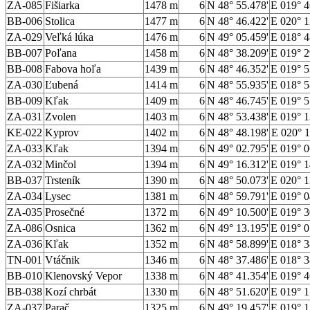
ZA-085
Fišiarka
1478 m
6
N 48° 55.478'
E 019° 4
BB-006
Stolica
1477 m
6
N 48° 46.422'
E 020° 1
ZA-029
Veľká lúka
1476 m
6
N 49° 05.459'
E 018° 4
BB-007
Poľana
1458 m
6
N 48° 38.209'
E 019° 2
BB-008
Fabova hoľa
1439 m
6
N 48° 46.352'
E 019° 5
ZA-030
Ľubená
1414 m
6
N 48° 55.935'
E 018° 5
BB-009
Kľak
1409 m
6
N 48° 46.745'
E 019° 5
ZA-031
Zvolen
1403 m
6
N 48° 53.438'
E 019° 1
KE-022
Kyprov
1402 m
6
N 48° 48.198'
E 020° 1
ZA-033
Kľak
1394 m
6
N 49° 02.795'
E 019° 0
ZA-032
Minčol
1394 m
6
N 49° 16.312'
E 019° 1
BB-037
Trsteník
1390 m
6
N 48° 50.073'
E 020° 1
ZA-034
Lysec
1381 m
6
N 48° 59.791'
E 019° 0
ZA-035
Prosečné
1372 m
6
N 49° 10.500'
E 019° 3
ZA-086
Osnica
1362 m
6
N 49° 13.195'
E 019° 0
ZA-036
Kľak
1352 m
6
N 48° 58.899'
E 018° 3
TN-001
Vtáčnik
1346 m
6
N 48° 37.486'
E 018° 3
BB-010
Klenovský Vepor
1338 m
6
N 48° 41.354'
E 019° 4
BB-038
Kozí chrbát
1330 m
6
N 48° 51.620'
E 019° 1
ZA-037
Parač
1325 m
6
N 49° 19.457'
E 019° 1