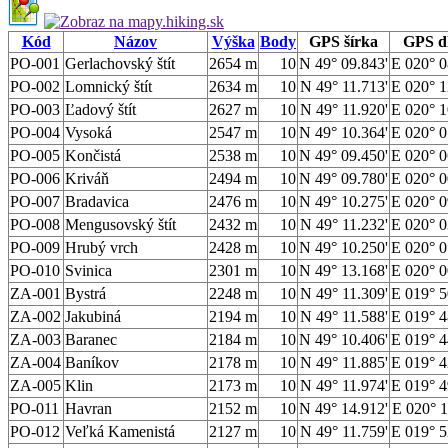
Kód
Názov
Výška
Body
GPS šírka
GPS d
PO-001
Gerlachovský štít
2654 m
10
N 49° 09.843'
E 020° 0
PO-002
Lomnický štít
2634 m
10
N 49° 11.713'
E 020° 1
PO-003
Ľadový štít
2627 m
10
N 49° 11.920'
E 020° 1
PO-004
Vysoká
2547 m
10
N 49° 10.364'
E 020° 0
PO-005
Končistá
2538 m
10
N 49° 09.450'
E 020° 0
PO-006
Kriváň
2494 m
10
N 49° 09.780'
E 020° 0
PO-007
Bradavica
2476 m
10
N 49° 10.275'
E 020° 0
PO-008
Mengusovský štít
2432 m
10
N 49° 11.232'
E 020° 0
PO-009
Hrubý vrch
2428 m
10
N 49° 10.250'
E 020° 0
PO-010
Svinica
2301 m
10
N 49° 13.168'
E 020° 0
ZA-001
Bystrá
2248 m
10
N 49° 11.309'
E 019° 5
ZA-002
Jakubiná
2194 m
10
N 49° 11.588'
E 019° 4
ZA-003
Baranec
2184 m
10
N 49° 10.406'
E 019° 4
ZA-004
Baníkov
2178 m
10
N 49° 11.885'
E 019° 4
ZA-005
Klin
2173 m
10
N 49° 11.974'
E 019° 4
PO-011
Havran
2152 m
10
N 49° 14.912'
E 020° 1
PO-012
Veľká Kamenistá
2127 m
10
N 49° 11.759'
E 019° 5