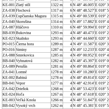
KE-001
Zlatý stôl
1322 m
6
N 48° 46.005'
E 020° 3
ZA-038
Flochová
1317 m
6
N 48° 48.527'
E 018° 5
ZA-039
Ľupčianska Magura
1315 m
6
N 49° 00.539'
E 019° 2
ZA-040
Skorušina
1314 m
6
N 49° 17.882'
E 019° 4
ZA-087
Hláčovo
1310 m
6
N 48° 59.994'
E 019° 2
BB-039
Bukovina
1293 m
4
N 48° 40.473'
E 019° 2
KE-023
Skalisko
1293 m
4
N 48° 44.660'
E 020° 3
PO-015
Čierna hora
1289 m
4
N 49° 11.587'
E 020° 3
PO-016
Siminy
1287 m
4
N 49° 12.233'
E 020° 4
ZA-088
Smrekovica
1285 m
4
N 49° 00.952'
E 019° 4
BB-040
Vyhnatová
1282 m
4
N 48° 45.397'
E 019° 0
ZA-089
Perušín
1281 m
4
N 49° 00.864'
E 019° 0
ZA-041
Lomné
1278 m
4
N 49° 10.280'
E 019° 2
KE-002
Babiná
1278 m
4
N 48° 49.814'
E 020° 2
BB-041
Vepor
1277 m
4
N 48° 42.914'
E 019° 2
ZA-042
Drieňok
1268 m
4
N 48° 53.423'
E 018° 5
KE-024
Hoľa
1267 m
4
N 48° 47.618'
E 020° 3
KE-003
Veľká Knola
1266 m
4
N 48° 51.847'
E 020° 2
BB-042
Vysoký vrch
1262 m
4
N 48° 45.381'
E 019° 5