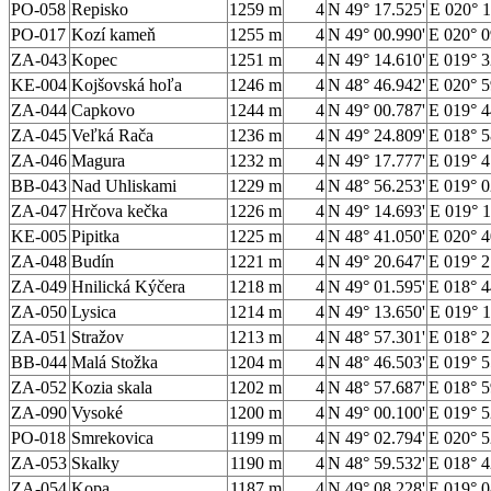
PO-058
Repisko
1259 m
4
N 49° 17.525'
E 020° 1
PO-017
Kozí kameň
1255 m
4
N 49° 00.990'
E 020° 0
ZA-043
Kopec
1251 m
4
N 49° 14.610'
E 019° 3
KE-004
Kojšovská hoľa
1246 m
4
N 48° 46.942'
E 020° 5
ZA-044
Capkovo
1244 m
4
N 49° 00.787'
E 019° 4
ZA-045
Veľká Rača
1236 m
4
N 49° 24.809'
E 018° 5
ZA-046
Magura
1232 m
4
N 49° 17.777'
E 019° 4
BB-043
Nad Uhliskami
1229 m
4
N 48° 56.253'
E 019° 0
ZA-047
Hrčova kečka
1226 m
4
N 49° 14.693'
E 019° 1
KE-005
Pipitka
1225 m
4
N 48° 41.050'
E 020° 4
ZA-048
Budín
1221 m
4
N 49° 20.647'
E 019° 2
ZA-049
Hnilická Kýčera
1218 m
4
N 49° 01.595'
E 018° 4
ZA-050
Lysica
1214 m
4
N 49° 13.650'
E 019° 1
ZA-051
Stražov
1213 m
4
N 48° 57.301'
E 018° 2
BB-044
Malá Stožka
1204 m
4
N 48° 46.503'
E 019° 5
ZA-052
Kozia skala
1202 m
4
N 48° 57.687'
E 018° 5
ZA-090
Vysoké
1200 m
4
N 49° 00.100'
E 019° 5
PO-018
Smrekovica
1199 m
4
N 49° 02.794'
E 020° 5
ZA-053
Skalky
1190 m
4
N 48° 59.532'
E 018° 4
ZA-054
Kopa
1187 m
4
N 49° 08.228'
E 019° 0