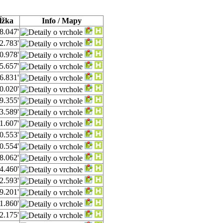
ĺžka
Info / Mapy
8.047'
2.783'
0.978'
5.657'
6.831'
0.020'
9.355'
3.589'
1.607'
0.553'
0.554'
8.062'
4.460'
2.593'
9.201'
1.860'
2.175'