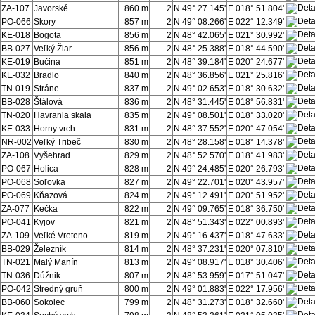
ZA-107
Javorské
860 m
2
N 49° 27.145'
E 018° 51.804'
PO-066
Skory
857 m
2
N 49° 08.266'
E 022° 12.349'
KE-018
Bogota
856 m
2
N 48° 42.065'
E 021° 30.992'
BB-027
Veľký Žiar
856 m
2
N 48° 25.388'
E 018° 44.590'
KE-019
Bučina
851 m
2
N 48° 39.184'
E 020° 24.677'
KE-032
Bradlo
840 m
2
N 48° 36.856'
E 021° 25.816'
TN-019
Stráne
837 m
2
N 49° 02.653'
E 018° 30.632'
BB-028
Štálová
836 m
2
N 48° 31.445'
E 018° 56.831'
TN-020
Havrania skala
835 m
2
N 49° 08.501'
E 018° 33.020'
KE-033
Horny vrch
831 m
2
N 48° 37.552'
E 020° 47.054'
NR-002
Veľký Tribeč
830 m
2
N 48° 28.158'
E 018° 14.378'
ZA-108
Vyšehrad
829 m
2
N 48° 52.570'
E 018° 41.983'
PO-067
Holica
828 m
2
N 49° 24.485'
E 020° 26.793'
PO-068
Soľovka
827 m
2
N 49° 22.701'
E 020° 43.957'
PO-069
Kňazová
824 m
2
N 49° 12.491'
E 020° 51.952'
ZA-077
Kečka
822 m
2
N 49° 09.765'
E 018° 36.750'
PO-041
Kyjov
821 m
2
N 48° 51.343'
E 022° 00.893'
ZA-109
Veľké Vreteno
819 m
2
N 49° 16.437'
E 018° 47.633'
BB-029
Železník
814 m
2
N 48° 37.231'
E 020° 07.810'
TN-021
Malý Manín
813 m
2
N 49° 08.917'
E 018° 30.406'
TN-036
Dúžnik
807 m
2
N 48° 53.959'
E 017° 51.047'
PO-042
Stredný gruň
800 m
2
N 49° 01.883'
E 022° 17.956'
BB-060
Sokolec
799 m
2
N 48° 31.273'
E 018° 32.660'