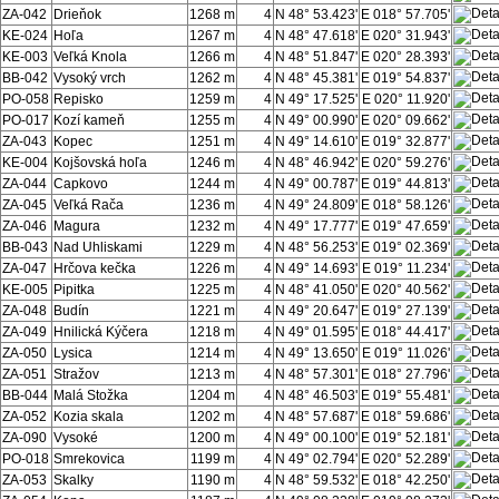
ZA-042
Drieňok
1268 m
4
N 48° 53.423'
E 018° 57.705'
KE-024
Hoľa
1267 m
4
N 48° 47.618'
E 020° 31.943'
KE-003
Veľká Knola
1266 m
4
N 48° 51.847'
E 020° 28.393'
BB-042
Vysoký vrch
1262 m
4
N 48° 45.381'
E 019° 54.837'
PO-058
Repisko
1259 m
4
N 49° 17.525'
E 020° 11.920'
PO-017
Kozí kameň
1255 m
4
N 49° 00.990'
E 020° 09.662'
ZA-043
Kopec
1251 m
4
N 49° 14.610'
E 019° 32.877'
KE-004
Kojšovská hoľa
1246 m
4
N 48° 46.942'
E 020° 59.276'
ZA-044
Capkovo
1244 m
4
N 49° 00.787'
E 019° 44.813'
ZA-045
Veľká Rača
1236 m
4
N 49° 24.809'
E 018° 58.126'
ZA-046
Magura
1232 m
4
N 49° 17.777'
E 019° 47.659'
BB-043
Nad Uhliskami
1229 m
4
N 48° 56.253'
E 019° 02.369'
ZA-047
Hrčova kečka
1226 m
4
N 49° 14.693'
E 019° 11.234'
KE-005
Pipitka
1225 m
4
N 48° 41.050'
E 020° 40.562'
ZA-048
Budín
1221 m
4
N 49° 20.647'
E 019° 27.139'
ZA-049
Hnilická Kýčera
1218 m
4
N 49° 01.595'
E 018° 44.417'
ZA-050
Lysica
1214 m
4
N 49° 13.650'
E 019° 11.026'
ZA-051
Stražov
1213 m
4
N 48° 57.301'
E 018° 27.796'
BB-044
Malá Stožka
1204 m
4
N 48° 46.503'
E 019° 55.481'
ZA-052
Kozia skala
1202 m
4
N 48° 57.687'
E 018° 59.686'
ZA-090
Vysoké
1200 m
4
N 49° 00.100'
E 019° 52.181'
PO-018
Smrekovica
1199 m
4
N 49° 02.794'
E 020° 52.289'
ZA-053
Skalky
1190 m
4
N 48° 59.532'
E 018° 42.250'