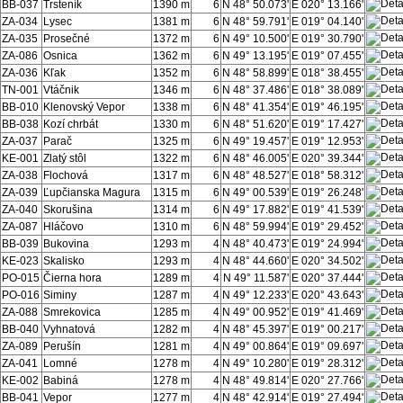
BB-037
Trsteník
1390 m
6
N 48° 50.073'
E 020° 13.166'
ZA-034
Lysec
1381 m
6
N 48° 59.791'
E 019° 04.140'
ZA-035
Prosečné
1372 m
6
N 49° 10.500'
E 019° 30.790'
ZA-086
Osnica
1362 m
6
N 49° 13.195'
E 019° 07.455'
ZA-036
Kľak
1352 m
6
N 48° 58.899'
E 018° 38.455'
TN-001
Vtáčnik
1346 m
6
N 48° 37.486'
E 018° 38.089'
BB-010
Klenovský Vepor
1338 m
6
N 48° 41.354'
E 019° 46.195'
BB-038
Kozí chrbát
1330 m
6
N 48° 51.620'
E 019° 17.427'
ZA-037
Parač
1325 m
6
N 49° 19.457'
E 019° 12.953'
KE-001
Zlatý stôl
1322 m
6
N 48° 46.005'
E 020° 39.344'
ZA-038
Flochová
1317 m
6
N 48° 48.527'
E 018° 58.312'
ZA-039
Ľupčianska Magura
1315 m
6
N 49° 00.539'
E 019° 26.248'
ZA-040
Skorušina
1314 m
6
N 49° 17.882'
E 019° 41.539'
ZA-087
Hláčovo
1310 m
6
N 48° 59.994'
E 019° 29.452'
BB-039
Bukovina
1293 m
4
N 48° 40.473'
E 019° 24.994'
KE-023
Skalisko
1293 m
4
N 48° 44.660'
E 020° 34.502'
PO-015
Čierna hora
1289 m
4
N 49° 11.587'
E 020° 37.444'
PO-016
Siminy
1287 m
4
N 49° 12.233'
E 020° 43.643'
ZA-088
Smrekovica
1285 m
4
N 49° 00.952'
E 019° 41.469'
BB-040
Vyhnatová
1282 m
4
N 48° 45.397'
E 019° 00.217'
ZA-089
Perušín
1281 m
4
N 49° 00.864'
E 019° 09.697'
ZA-041
Lomné
1278 m
4
N 49° 10.280'
E 019° 28.312'
KE-002
Babiná
1278 m
4
N 48° 49.814'
E 020° 27.766'
BB-041
Vepor
1277 m
4
N 48° 42.914'
E 019° 27.494'