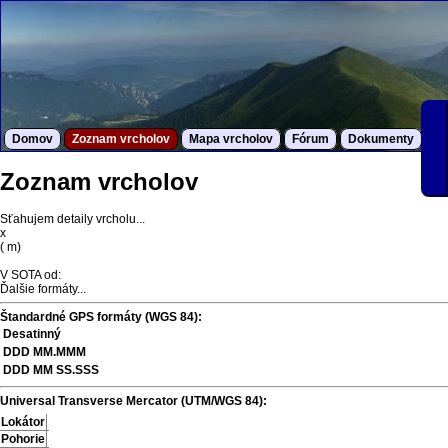
Domov
Zoznam vrcholov
Mapa vrcholov
Fórum
Dokumenty
S
Zoznam vrcholov
Sťahujem detaily vrcholu...
x
(
m)
V SOTA od:
Ďalšie formáty...
Štandardné GPS formáty (WGS 84):
Desatinný
DDD MM.MMM
DDD MM SS.SSS
Universal Transverse Mercator (UTM/WGS 84):
Lokátor
Pohorie