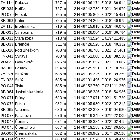
ZA-114
Dubová
727 m
2
N 49° 06.174'
E 018° 36.914'
KE-035
Holička
727 m
2
N 48° 42.736'
E 021° 04.979'
PO-070
Borsuk
725 m
2
N 49° 05.862'
E 022° 15.451'
BB-063
Chlm
725 m
2
N 48° 24.209'
E 018° 40.975'
ZA-115
Brodnianka
719 m
2
N 49° 15.919'
E 018° 46.070'
BB-031
Strieborná
719 m
2
N 48° 28.084'
E 019° 36.784'
BB-032
Stará kopa
713 m
2
N 48° 43.524'
E 019° 11.485'
BB-033
Drienčie
711 m
2
N 48° 28.528'
E 018° 40.312'
KE-020
Pod Briežkom
708 m
2
N 48° 38.768'
E 021° 27.461'
TN-042
Svitava
700 m
2
N 48° 52.008'
E 018° 08.510'
PO-046
Lysá Stráž
696 m
1
N 49° 05.052'
E 021° 13.802'
BA-005
Geldek
694 m
1
N 48° 25.951'
E 017° 18.708'
ZA-079
Strážna
686 m
1
N 49° 09.325'
E 018° 39.359'
TN-023
Stráž
685 m
1
N 49° 01.496'
E 018° 26.976'
PO-047
Tlstá
685 m
1
N 48° 52.750'
E 021° 11.250'
BB-064
Jastrabská skala
683 m
1
N 48° 38.386'
E 018° 54.985'
PO-071
Brúsy
683 m
1
N 49° 17.971'
E 021° 51.729'
PO-072
Príkra
682 m
1
N 49° 05.930'
E 022° 07.212'
BB-065
Vápenná
680 m
1
N 48° 32.323'
E 019° 04.630'
PO-073
Kačalová
676 m
1
N 49° 19.349'
E 021° 22.009'
PO-048
Černiny
671 m
1
N 49° 08.384'
E 022° 02.415'
PO-049
Čierna hora
667 m
1
N 49° 18.155'
E 021° 30.500'
BA-006
Čierna skala
662 m
1
N 48° 29.962'
E 017° 20.528'
BB-034
Šiator
660 m
1
N 48° 10.576'
E 019° 50.474'