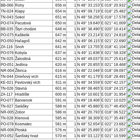
BB-066
Rohy
656 m
1
N 48° 33.153'
E 019° 20.932'
TN-024
Klapy
654 m
1
N 49° 09.719'
E 018° 25.482'
TN-043
Sokol
651 m
1
N 48° 58.256'
E 018° 17.578'
PO-074
Pacutová
650 m
1
N 49° 19.640'
E 021° 41.009'
BB-035
Štyri chotáre
648 m
1
N 48° 38.490'
E 020° 10.414'
PO-075
Kaštielik
647 m
1
N 49° 23.214'
E 021° 24.818'
PO-050
Haľagoš
642 m
1
N 49° 06.115'
E 021° 22.690'
ZA-116
Snoh
641 m
1
N 49° 13.755'
E 018° 41.104'
PO-076
Kobyla
637 m
1
N 49° 11.836'
E 021° 58.328'
TN-025
Žalostiná
621 m
1
N 48° 49.037'
E 017° 25.614'
PO-051
Jedlina
620 m
1
N 49° 20.855'
E 021° 18.468'
NR-004
Žibrica
616 m
1
N 48° 22.046'
E 018° 09.097'
TN-044
Drieňový vrch
615 m
1
N 48° 41.179'
E 018° 28.491'
KE-021
Pavlovský vrch
611 m
1
N 48° 34.559'
E 020° 42.157'
TN-026
Stavná
601 m
1
N 49° 08.465'
E 018° 24.157'
ZA-117
Hradište
600 m
1
N 49° 10.601'
E 018° 31.954'
PO-077
Barvienok
591 m
1
N 49° 18.406'
E 021° 10.025'
TN-027
Salášky
588 m
1
N 48° 45.880'
E 017° 46.450'
NR-005
Zobor
586 m
1
N 48° 20.793'
E 018° 06.522'
TN-028
Klenová
585 m
1
N 48° 38.309'
E 017° 35.497'
PO-078
Kosmatec
581 m
1
N 48° 52.654'
E 022° 23.682'
NR-006
Ploská
576 m
1
N 48° 25.895'
E 018° 15.207'
PO-052
Šarišský hrad
570 m
1
N 49° 03.122'
E 021° 10.599'