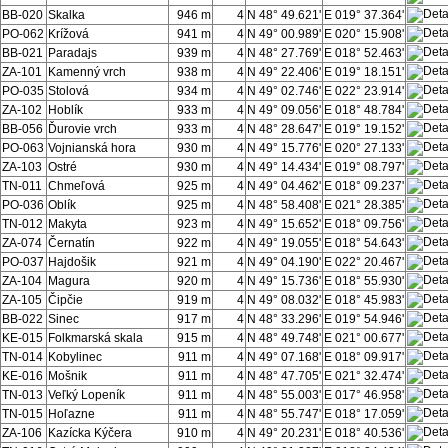
BB-020
Skalka
946 m
4
N 48° 49.621'
E 019° 37.364'
PO-062
Krížová
941 m
4
N 49° 00.989'
E 020° 15.908'
BB-021
Paradajs
939 m
4
N 48° 27.769'
E 018° 52.463'
ZA-101
Kamenný vrch
938 m
4
N 49° 22.406'
E 019° 18.151'
PO-035
Stolová
934 m
4
N 49° 02.746'
E 022° 23.914'
ZA-102
Hoblík
933 m
4
N 49° 09.056'
E 018° 48.784'
BB-056
Ďurovie vrch
933 m
4
N 48° 28.647'
E 019° 19.152'
PO-063
Vojnianská hora
930 m
4
N 49° 15.776'
E 020° 27.133'
ZA-103
Ostré
930 m
4
N 49° 14.434'
E 019° 08.797'
TN-011
Chmeľová
925 m
4
N 49° 04.462'
E 018° 09.237'
PO-036
Oblík
925 m
4
N 48° 58.408'
E 021° 28.385'
TN-012
Makyta
923 m
4
N 49° 15.652'
E 018° 09.756'
ZA-074
Černatín
922 m
4
N 49° 19.055'
E 018° 54.643'
PO-037
Hajdošik
921 m
4
N 49° 04.190'
E 022° 20.467'
ZA-104
Magura
920 m
4
N 49° 15.736'
E 018° 55.930'
ZA-105
Čipčie
919 m
4
N 49° 08.032'
E 018° 45.983'
BB-022
Sinec
917 m
4
N 48° 33.296'
E 019° 54.946'
KE-015
Folkmarská skala
915 m
4
N 48° 49.748'
E 021° 00.677'
TN-014
Kobylinec
911 m
4
N 49° 07.168'
E 018° 09.917'
KE-016
Mošnik
911 m
4
N 48° 47.705'
E 021° 32.474'
TN-013
Veľký Lopeník
911 m
4
N 48° 55.003'
E 017° 46.958'
TN-015
Hoľazne
911 m
4
N 48° 55.747'
E 018° 17.059'
ZA-106
Kazícka Kýčera
910 m
4
N 49° 20.231'
E 018° 40.536'