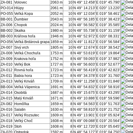
ZA-081
Volovec
2063 m
10
N 49° 12.458'
E 019° 45.790'
PO-014
Hlúpy
2061 m
10
N 49° 14.213'
E 020° 13.220'
PO-055
Veľká Kopa
2052 m
10
N 49° 12.034'
E 019° 58.461'
BB-001
Ďumbier
2043 m
10
N 48° 56.185'
E 019° 38.423'
ZA-006
Chopok
2024 m
10
N 48° 56.582'
E 019° 35.585'
BB-002
Skalka
1980 m
10
N 48° 55.738'
E 019° 31.159'
BB-003
Kráľova hoľa
1946 m
10
N 48° 52.972'
E 020° 08.331'
PO-056
Veľká Brdárová grapa
1859 m
10
N 49° 11.812'
E 019° 56.584'
ZA-007
Sivý vrch
1805 m
10
N 49° 12.674'
E 019° 38.542'
ZA-008
Veľká Chochuľa
1753 m
8
N 48° 53.619'
E 019° 19.864'
ZA-009
Krakova hoľa
1752 m
8
N 48° 59.093'
E 019° 37.982'
ZA-010
Veľký Bok
1727 m
8
N 48° 56.603'
E 019° 52.677'
ZA-012
Rovná hoľa
1723 m
8
N 48° 56.419'
E 019° 42.823'
ZA-011
Babia hora
1723 m
8
N 49° 34.378'
E 019° 31.760'
ZA-013
Veľký Kriváň
1709 m
8
N 49° 11.258'
E 019° 01.846'
BB-004
Veľká Vápenica
1691 m
8
N 48° 54.832'
E 019° 58.916'
ZA-014
Osobitá
1687 m
8
N 49° 15.675'
E 019° 43.295'
ZA-015
Malý Kriváň
1671 m
8
N 49° 10.886'
E 018° 59.596'
ZA-082
Homôľka
1659 m
8
N 48° 54.563'
E 019° 51.763'
ZA-016
Salatin
1630 m
8
N 48° 58.810'
E 019° 21.752'
ZA-017
Veľký Rozsutec
1609 m
8
N 49° 13.901'
E 019° 05.924'
ZA-018
Veľký Choč
1608 m
8
N 49° 09.088'
E 019° 20.564'
ZA-019
Stoh
1608 m
8
N 49° 12.720'
E 019° 05.645'
ZA-020
Ostredok
1592 m
6
N 48° 54.127'
E 019° 04.750'