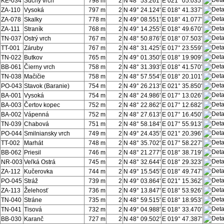
KE-034
Suchý vrch
798 m
2
N 48° 53.261'
E 021° 05.035'
ZA-110
Vysoká
797 m
2
N 49° 24.124'
E 018° 41.337'
ZA-078
Skalky
778 m
2
N 49° 08.551'
E 018° 41.077'
ZA-111
Straník
768 m
2
N 49° 14.255'
E 018° 49.670'
TN-037
Ostrý vrch
767 m
2
N 48° 50.876'
E 018° 07.503'
TT-001
Záruby
767 m
2
N 48° 31.425'
E 017° 23.559'
TN-022
Butkov
765 m
2
N 49° 01.350'
E 018° 19.909'
BB-061
Čierny vrch
758 m
2
N 48° 31.393'
E 018° 41.570'
TN-038
Mačičie
758 m
2
N 48° 57.554'
E 018° 20.101'
PO-043
Stavok (Baranie)
754 m
2
N 49° 26.213'
E 021° 35.850'
BA-001
Vysoká
754 m
2
N 48° 24.986'
E 017° 13.026'
BA-003
Čertov kopec
752 m
2
N 48° 22.862'
E 017° 12.682'
BA-002
Vápenná
752 m
2
N 48° 27.613'
E 017° 16.450'
TN-039
Chabová
751 m
2
N 48° 58.184'
E 017° 55.913'
PO-044
Smilniansky vrch
749 m
2
N 49° 24.435'
E 021° 20.396'
TT-002
Marhát
748 m
2
N 48° 35.702'
E 017° 58.227'
BB-062
Priesil
746 m
2
N 48° 21.277'
E 018° 38.719'
NR-003
Veľká Ostrá
745 m
2
N 48° 32.644'
E 018° 29.323'
ZA-112
Kučerovka
744 m
2
N 49° 15.545'
E 018° 49.747'
PO-045
Stráž
739 m
2
N 49° 03.864'
E 021° 15.362'
ZA-113
Želehosť
736 m
2
N 49° 13.847'
E 018° 53.926'
TN-040
Stráne
735 m
2
N 48° 59.515'
E 018° 18.953'
TN-041
Tisová
732 m
2
N 49° 04.988'
E 018° 33.470'
BB-030
Karanč
727 m
2
N 48° 09.502'
E 019° 47.387'