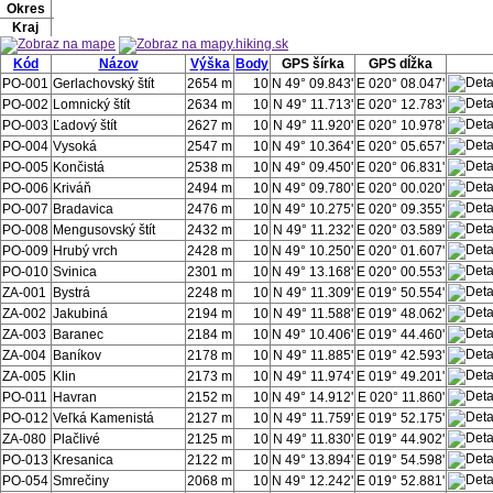
Okres
Kraj
Kód
Názov
Výška
Body
GPS šírka
GPS dĺžka
PO-001
Gerlachovský štít
2654 m
10
N 49° 09.843'
E 020° 08.047'
PO-002
Lomnický štít
2634 m
10
N 49° 11.713'
E 020° 12.783'
PO-003
Ľadový štít
2627 m
10
N 49° 11.920'
E 020° 10.978'
PO-004
Vysoká
2547 m
10
N 49° 10.364'
E 020° 05.657'
PO-005
Končistá
2538 m
10
N 49° 09.450'
E 020° 06.831'
PO-006
Kriváň
2494 m
10
N 49° 09.780'
E 020° 00.020'
PO-007
Bradavica
2476 m
10
N 49° 10.275'
E 020° 09.355'
PO-008
Mengusovský štít
2432 m
10
N 49° 11.232'
E 020° 03.589'
PO-009
Hrubý vrch
2428 m
10
N 49° 10.250'
E 020° 01.607'
PO-010
Svinica
2301 m
10
N 49° 13.168'
E 020° 00.553'
ZA-001
Bystrá
2248 m
10
N 49° 11.309'
E 019° 50.554'
ZA-002
Jakubiná
2194 m
10
N 49° 11.588'
E 019° 48.062'
ZA-003
Baranec
2184 m
10
N 49° 10.406'
E 019° 44.460'
ZA-004
Baníkov
2178 m
10
N 49° 11.885'
E 019° 42.593'
ZA-005
Klin
2173 m
10
N 49° 11.974'
E 019° 49.201'
PO-011
Havran
2152 m
10
N 49° 14.912'
E 020° 11.860'
PO-012
Veľká Kamenistá
2127 m
10
N 49° 11.759'
E 019° 52.175'
ZA-080
Plačlivé
2125 m
10
N 49° 11.830'
E 019° 44.902'
PO-013
Kresanica
2122 m
10
N 49° 13.894'
E 019° 54.598'
PO-054
Smrečiny
2068 m
10
N 49° 12.242'
E 019° 52.881'