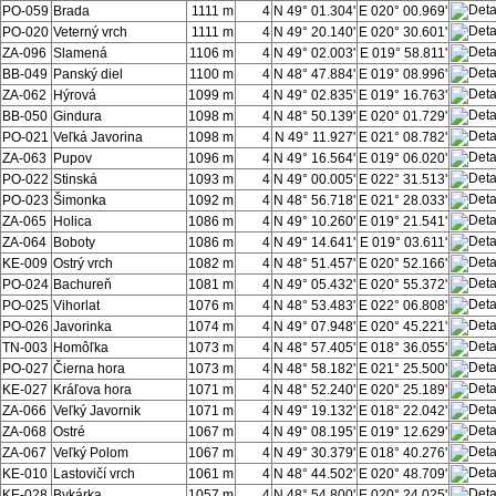
PO-059
Brada
1111 m
4
N 49° 01.304'
E 020° 00.969'
PO-020
Veterný vrch
1111 m
4
N 49° 20.140'
E 020° 30.601'
ZA-096
Slamená
1106 m
4
N 49° 02.003'
E 019° 58.811'
BB-049
Panský diel
1100 m
4
N 48° 47.884'
E 019° 08.996'
ZA-062
Hýrová
1099 m
4
N 49° 02.835'
E 019° 16.763'
BB-050
Gindura
1098 m
4
N 48° 50.139'
E 020° 01.729'
PO-021
Veľká Javorina
1098 m
4
N 49° 11.927'
E 021° 08.782'
ZA-063
Pupov
1096 m
4
N 49° 16.564'
E 019° 06.020'
PO-022
Stinská
1093 m
4
N 49° 00.005'
E 022° 31.513'
PO-023
Šimonka
1092 m
4
N 48° 56.718'
E 021° 28.033'
ZA-065
Holica
1086 m
4
N 49° 10.260'
E 019° 21.541'
ZA-064
Boboty
1086 m
4
N 49° 14.641'
E 019° 03.611'
KE-009
Ostrý vrch
1082 m
4
N 48° 51.457'
E 020° 52.166'
PO-024
Bachureň
1081 m
4
N 49° 05.432'
E 020° 55.372'
PO-025
Vihorlat
1076 m
4
N 48° 53.483'
E 022° 06.808'
PO-026
Javorinka
1074 m
4
N 49° 07.948'
E 020° 45.221'
TN-003
Homôľka
1073 m
4
N 48° 57.405'
E 018° 36.055'
PO-027
Čierna hora
1073 m
4
N 48° 58.182'
E 021° 25.500'
KE-027
Kráľova hora
1071 m
4
N 48° 52.240'
E 020° 25.189'
ZA-066
Veľký Javornik
1071 m
4
N 49° 19.132'
E 018° 22.042'
ZA-068
Ostré
1067 m
4
N 49° 08.195'
E 019° 12.629'
ZA-067
Veľký Polom
1067 m
4
N 49° 30.379'
E 018° 40.276'
KE-010
Lastovičí vrch
1061 m
4
N 48° 44.502'
E 020° 48.709'
KE-028
Bykárka
1057 m
4
N 48° 54.800'
E 020° 24.025'