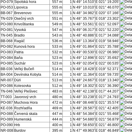
PO-079
Šipotská hora
557 m
1
N 49° 14.510'
E 021° 19.205'
PO-053
Lipovica
555 m
1
N 49° 10.010'
E 021° 46.070'
BB-067
Brevenovo
555 m
1
N 48° 34.982'
E 020° 07.166'
TN-029
Osečný vrch
551 m
1
N 48° 35.767'
E 018° 23.302'
PO-080
Krivoštianka
549 m
1
N 48° 53.561'
E 021° 52.097'
PO-081
Vysoká
547 m
1
N 49° 06.317'
E 021° 52.220'
TN-045
Bradlo
543 m
1
N 48° 40.886'
E 017° 34.088'
BB-068
Ragáč
536 m
1
N 48° 13.364'
E 019° 58.946'
PO-082
Kunová hora
533 m
1
N 49° 01.864'
E 021° 35.788'
PO-083
Patria
532 m
1
N 49° 00.530'
E 022° 06.980'
PO-084
Baňa
523 m
1
N 49° 12.896'
E 021° 35.692'
PO-085
Suchár
523 m
1
N 49° 02.054'
E 022° 00.535'
BB-036
Veľký Bučeň
514 m
1
N 48° 18.428'
E 019° 52.371'
BA-004
Devínska Kobyla
514 m
1
N 48° 11.364'
E 016° 59.735'
NR-007
Dúń
513 m
1
N 48° 24.667'
E 018° 13.340'
PO-086
Kolesovka
512 m
1
N 49° 18.302'
E 021° 36.390'
TN-046
Veľký Plešivec
483 m
1
N 48° 42.138'
E 017° 44.207'
TT-003
Javorový vrch
480 m
1
N 48° 33.238'
E 017° 24.793'
PO-087
Muchova Hora
472 m
1
N 49° 08.446'
E 021° 35.574'
KE-036
Rozhľadňa
469 m
1
N 48° 28.587'
E 021° 42.405'
PO-088
Červená skala
447 m
1
N 48° 54.384'
E 021° 55.468'
PO-089
Humenská
444 m
1
N 48° 54.680'
E 021° 56.879'
PO-090
Hrb
400 m
1
N 48° 58.650'
E 021° 46.800'
NR-008
Burdov
395 m
1
N 47° 49.963'
E 018° 46.849'