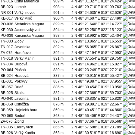
TN-016
Ostrá Malenica
909 m
4
N 49° 01.327'
E 018° 24.424'
BB-023
Lomné
908 m
4
N 48° 29.710'
E 019° 09.763'
NR-001
Veľký Inovec
901 m
4
N 48° 24.635'
E 018° 32.626'
KE-017
Veľký Milič
900 m
4
N 48° 34.607'
E 021° 27.490'
PO-038
Stebnícka Magura
899 m
2
N 49° 21.640'
E 021° 14.727'
KE-030
Jasenovský vrch
894 m
2
N 48° 52.250'
E 022° 15.123'
PO-039
Kurčínska Magura
893 m
2
N 49° 18.992'
E 020° 52.404'
TN-033
Zigov
893 m
2
N 49° 13.865'
E 018° 16.553'
TN-017
Javorinka
892 m
2
N 48° 56.065'
E 018° 26.867'
ZA-075
Horeňovo
892 m
2
N 48° 47.194'
E 018° 47.093'
TN-018
Veľký Manín
891 m
2
N 49° 07.554'
E 018° 29.750'
TN-034
Dubová
891 m
2
N 49° 14.962'
E 018° 15.827'
PO-064
Plašná
889 m
2
N 49° 23.249'
E 020° 27.210'
BB-024
Hradová
887 m
2
N 48° 40.915'
E 019° 55.427'
KE-031
Pokryvy
887 m
2
N 48° 49.887'
E 021° 07.955'
BB-057
Drieň
886 m
2
N 48° 30.454'
E 019° 13.950'
BB-025
Skalka
882 m
2
N 48° 27.369'
E 018° 59.703'
PO-040
Javorina
881 m
2
N 49° 26.835'
E 021° 15.820'
BB-058
Ostrôžka
876 m
2
N 48° 29.891'
E 019° 22.667'
BB-059
Hajnická hora
869 m
2
N 48° 40.451'
E 018° 44.860'
PO-065
Bodoň
868 m
2
N 48° 56.409'
E 021° 24.437'
ZA-076
Žibrid
867 m
2
N 49° 07.667'
E 018° 36.568'
TN-035
Čierny vrch
865 m
2
N 48° 57.598'
E 018° 23.789'
BB-026
Veľký Korčín
863 m
2
N 48° 30.519'
E 019° 16.690'