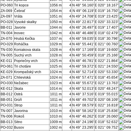
PO-060
Tri kopce
1056 m
4
N 48° 56.160'
E 020° 18.167'
ZA-069
Čebrať
1054 m
4
N 49° 06.119'
E 019° 16.750'
ZA-097
Vráta
1051 m
4
N 49° 24.708'
E 019° 23.425'
PO-028
Vysoké skalky
1050 m
4
N 49° 22.817'
E 020° 33.323'
BB-011
Javorie
1044 m
4
N 48° 26.497'
E 019° 17.407'
TN-004
Inovec
1042 m
4
N 48° 46.486'
E 018° 02.479'
ZA-070
Hrubá Kečka
1037 m
4
N 48° 59.035'
E 018° 30.796'
PO-029
Roháčka
1029 m
4
N 48° 55.441'
E 021° 00.760'
TN-030
Koniakova skala
1028 m
4
N 49° 17.169'
E 018° 19.600'
TN-005
Suchý vrch
1028 m
4
N 48° 50.459'
E 018° 25.166'
KE-011
Popriečny vrch
1025 m
4
N 48° 46.781'
E 022° 21.864'
PO-061
Tri chotáre
1025 m
4
N 48° 59.372'
E 021° 24.550'
KE-029
Krompašský vrch
1024 m
4
N 48° 52.714'
E 020° 53.330'
ZA-071
Chlieviská
1024 m
4
N 48° 57.471'
E 018° 45.654'
PO-030
Nežabec
1023 m
4
N 48° 55.672'
E 022° 13.763'
KE-012
Skala
1014 m
4
N 48° 52.013'
E 020° 48.247'
BB-012
Ostrá
1011 m
4
N 48° 37.516'
E 019° 55.015'
BB-051
Grúň
1011 m
4
N 48° 49.702'
E 020° 08.109'
PO-031
Strop
1011 m
4
N 49° 08.579'
E 022° 16.818'
TN-007
Javorina
1010 m
4
N 48° 58.162'
E 018° 25.836'
TN-006
Rokoš
1010 m
4
N 48° 46.262'
E 018° 26.060'
BB-013
Sitno
1009 m
4
N 48° 24.196'
E 018° 52.632'
PO-032
Busov
1002 m
4
N 49° 23.295'
E 021° 09.752'