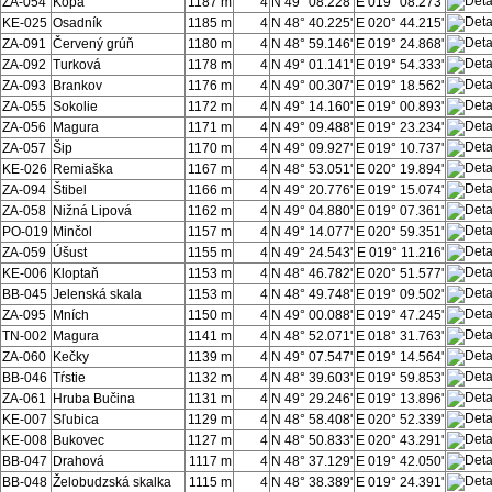
ZA-054
Kopa
1187 m
4
N 49° 08.228'
E 019° 08.273'
KE-025
Osadník
1185 m
4
N 48° 40.225'
E 020° 44.215'
ZA-091
Červený grúň
1180 m
4
N 48° 59.146'
E 019° 24.868'
ZA-092
Turková
1178 m
4
N 49° 01.141'
E 019° 54.333'
ZA-093
Brankov
1176 m
4
N 49° 00.307'
E 019° 18.562'
ZA-055
Sokolie
1172 m
4
N 49° 14.160'
E 019° 00.893'
ZA-056
Magura
1171 m
4
N 49° 09.488'
E 019° 23.234'
ZA-057
Šip
1170 m
4
N 49° 09.927'
E 019° 10.737'
KE-026
Remiaška
1167 m
4
N 48° 53.051'
E 020° 19.894'
ZA-094
Štibel
1166 m
4
N 49° 20.776'
E 019° 15.074'
ZA-058
Nižná Lipová
1162 m
4
N 49° 04.880'
E 019° 07.361'
PO-019
Minčol
1157 m
4
N 49° 14.077'
E 020° 59.351'
ZA-059
Úšust
1155 m
4
N 49° 24.543'
E 019° 11.216'
KE-006
Kloptaň
1153 m
4
N 48° 46.782'
E 020° 51.577'
BB-045
Jelenská skala
1153 m
4
N 48° 49.748'
E 019° 09.502'
ZA-095
Mních
1150 m
4
N 49° 00.088'
E 019° 47.245'
TN-002
Magura
1141 m
4
N 48° 52.071'
E 018° 31.763'
ZA-060
Kečky
1139 m
4
N 49° 07.547'
E 019° 14.564'
BB-046
Tŕstie
1132 m
4
N 48° 39.603'
E 019° 59.853'
ZA-061
Hruba Bučina
1131 m
4
N 49° 29.246'
E 019° 13.896'
KE-007
Sľubica
1129 m
4
N 48° 58.408'
E 020° 52.339'
KE-008
Bukovec
1127 m
4
N 48° 50.833'
E 020° 43.291'
BB-047
Drahová
1117 m
4
N 48° 37.129'
E 019° 42.050'
BB-048
Želobudzská skalka
1115 m
4
N 48° 38.389'
E 019° 24.391'