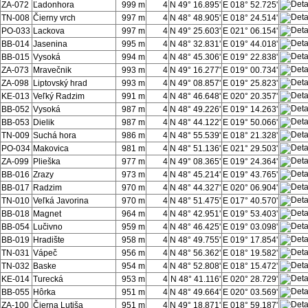
ZA-072
Ľadonhora
999 m
4
N 49° 16.895'
E 018° 52.725'
TN-008
Čierny vrch
997 m
4
N 48° 48.905'
E 018° 24.514'
PO-033
Lackova
997 m
4
N 49° 25.603'
E 021° 06.154'
BB-014
Jasenina
995 m
4
N 48° 32.831'
E 019° 44.018'
BB-015
Vysoká
994 m
4
N 48° 45.306'
E 019° 22.838'
ZA-073
Mravečnik
993 m
4
N 49° 16.277'
E 019° 00.734'
ZA-098
Liptovský hrad
993 m
4
N 49° 08.857'
E 019° 25.823'
KE-013
Veľký Radzim
991 m
4
N 48° 46.648'
E 020° 20.357'
BB-052
Vysoká
987 m
4
N 48° 49.226'
E 019° 14.263'
BB-053
Dielik
987 m
4
N 48° 44.122'
E 019° 50.066'
TN-009
Suchá hora
986 m
4
N 48° 55.539'
E 018° 21.328'
PO-034
Makovica
981 m
4
N 48° 51.136'
E 021° 29.503'
ZA-099
Plieška
977 m
4
N 49° 08.365'
E 019° 24.364'
BB-016
Zrazy
973 m
4
N 48° 45.214'
E 019° 43.765'
BB-017
Radzim
970 m
4
N 48° 44.327'
E 020° 06.904'
TN-010
Veľká Javorina
970 m
4
N 48° 51.475'
E 017° 40.570'
BB-018
Magnet
964 m
4
N 48° 42.951'
E 019° 53.403'
BB-054
Lučivno
959 m
4
N 48° 46.425'
E 019° 03.098'
BB-019
Hradište
958 m
4
N 48° 49.755'
E 019° 17.854'
TN-031
Vápeč
956 m
4
N 48° 56.362'
E 018° 19.582'
TN-032
Baske
954 m
4
N 48° 52.808'
E 018° 15.472'
KE-014
Turecká
953 m
4
N 48° 41.116'
E 020° 28.729'
BB-055
Hôrka
951 m
4
N 48° 49.664'
E 020° 03.569'
ZA-100
Čierna Lutiša
951 m
4
N 49° 18.871'
E 018° 59.187'