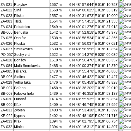
ZA-021
Rakytov
1567 m
6
N 48° 57.644'
E 019° 10.753'
ZA-022
Siná
1560 m
6
N 49° 00.025'
E 019° 33.319'
ZA-023
Pilsko
1557 m
6
N 49° 31.673'
E 019° 19.000'
ZA-083
Tlstá
1554 m
6
N 48° 57.451'
E 019° 21.353'
ZA-024
Poludnica
1549 m
6
N 49° 01.276'
E 019° 37.918'
BB-005
Beňuška
1542 m
6
N 48° 52.818'
E 019° 43.973'
ZA-025
Ohnište
1538 m
6
N 48° 58.534'
E 019° 42.356'
ZA-026
Ploská
1532 m
6
N 48° 56.037'
E 019° 07.021'
ZA-027
Smrekovica
1530 m
6
N 48° 58.956'
E 019° 13.854'
PO-057
Suchý vrch
1522 m
6
N 49° 14.276'
E 020° 09.039'
ZA-028
Borišov
1510 m
6
N 48° 56.476'
E 019° 05.357'
ZA-084
Malá Smrekovica
1485 m
6
N 49° 00.374'
E 019° 12.370'
ZA-085
Fišiarka
1478 m
6
N 48° 55.478'
E 019° 46.886'
BB-006
Stolica
1477 m
6
N 48° 46.422'
E 020° 12.427'
ZA-029
Veľká lúka
1476 m
6
N 49° 05.459'
E 018° 48.828'
BB-007
Poľana
1458 m
6
N 48° 38.209'
E 019° 29.010'
BB-008
Fabova hoľa
1439 m
6
N 48° 46.352'
E 019° 53.138'
ZA-030
Ľubená
1414 m
6
N 48° 55.935'
E 018° 58.854'
BB-009
Kľak
1409 m
6
N 48° 46.745'
E 019° 57.956'
ZA-031
Zvolen
1403 m
6
N 48° 53.438'
E 019° 13.399'
KE-022
Kyprov
1402 m
6
N 48° 48.198'
E 020° 11.716'
ZA-033
Kľak
1394 m
6
N 49° 02.795'
E 019° 06.734'
ZA-032
Minčol
1394 m
6
N 49° 16.312'
E 019° 14.807'