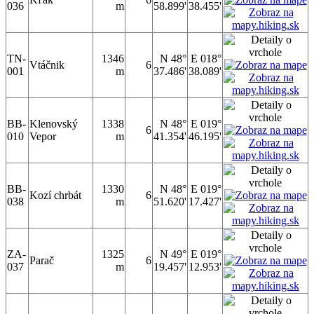
036
m
58.899'
38.455'
TN-
1346
N 48°
E 018°
Vtáčnik
6
001
m
37.486'
38.089'
BB-
Klenovský
1338
N 48°
E 019°
6
010
Vepor
m
41.354'
46.195'
BB-
1330
N 48°
E 019°
Kozí chrbát
6
038
m
51.620'
17.427'
ZA-
1325
N 49°
E 019°
Parač
6
037
m
19.457'
12.953'