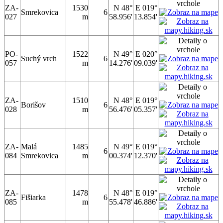
ZA-
1530
N 48°
E 019°
Smrekovica
6
027
m
58.956'
13.854'
PO-
1522
N 49°
E 020°
Suchý vrch
6
057
m
14.276'
09.039'
ZA-
1510
N 48°
E 019°
Borišov
6
028
m
56.476'
05.357'
ZA-
Malá
1485
N 49°
E 019°
6
084
Smrekovica
m
00.374'
12.370'
ZA-
1478
N 48°
E 019°
Fišiarka
6
085
m
55.478'
46.886'