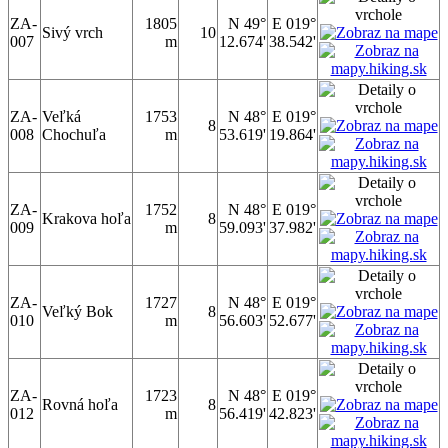
ZA-
1805
N 49°
E 019°
Sivý vrch
10
007
m
12.674'
38.542'
ZA-
Veľká
1753
N 48°
E 019°
8
008
Chochuľa
m
53.619'
19.864'
ZA-
1752
N 48°
E 019°
Krakova hoľa
8
009
m
59.093'
37.982'
ZA-
1727
N 48°
E 019°
Veľký Bok
8
010
m
56.603'
52.677'
ZA-
1723
N 48°
E 019°
Rovná hoľa
8
012
m
56.419'
42.823'