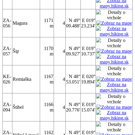
ZA-
1171
N 49°
E 019°
Magura
4
056
m
09.488'
23.234'
ZA-
1170
N 49°
E 019°
Šip
4
057
m
09.927'
10.737'
KE-
1167
N 48°
E 020°
Remiaška
4
026
m
53.051'
19.894'
ZA-
1166
N 49°
E 019°
Štibel
4
094
m
20.776'
15.074'
ZA-
1162
N 49°
E 019°