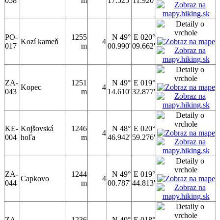
058
m
17.525'
11.920'
PO-
1255
N 49°
E 020°
Kozí kameň
4
017
m
00.990'
09.662'
ZA-
1251
N 49°
E 019°
Kopec
4
043
m
14.610'
32.877'
KE-
Kojšovská
1246
N 48°
E 020°
4
004
hoľa
m
46.942'
59.276'
ZA-
1244
N 49°
E 019°
Capkovo
4
044
m
00.787'
44.813'
ZA-
1236
N 49°
E 018°