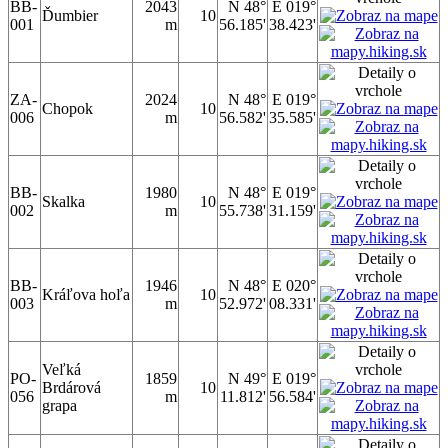
BB-
2043
N 48°
E 019°
Ďumbier
10
001
m
56.185'
38.423'
ZA-
2024
N 48°
E 019°
Chopok
10
006
m
56.582'
35.585'
BB-
1980
N 48°
E 019°
Skalka
10
002
m
55.738'
31.159'
BB-
1946
N 48°
E 020°
Kráľova hoľa
10
003
m
52.972'
08.331'
Veľká
PO-
1859
N 49°
E 019°
Brdárová
10
056
m
11.812'
56.584'
grapa