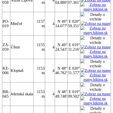
Nižná Lipová
4
058
m
04.880'
07.361'
PO-
1157
N 49°
E 020°
Minčol
4
019
m
14.077'
59.351'
ZA-
1155
N 49°
E 019°
Úšust
4
059
m
24.543'
11.216'
KE-
1153
N 48°
E 020°
Kloptaň
4
006
m
46.782'
51.577'
BB-
1153
N 48°
E 019°
Jelenská skala
4
045
m
49.748'
09.502'