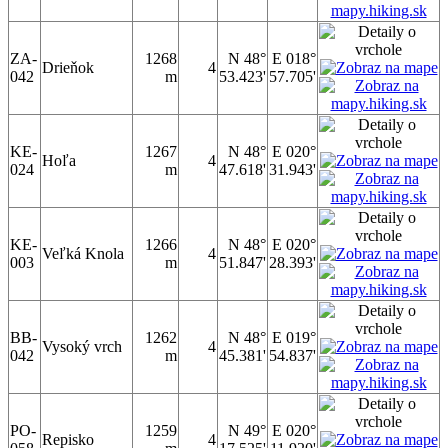
ZA-
1268
N 48°
E 018°
Drieňok
4
042
m
53.423'
57.705'
KE-
1267
N 48°
E 020°
Hoľa
4
024
m
47.618'
31.943'
KE-
1266
N 48°
E 020°
Veľká Knola
4
003
m
51.847'
28.393'
BB-
1262
N 48°
E 019°
Vysoký vrch
4
042
m
45.381'
54.837'
PO-
1259
N 49°
E 020°
Repisko
4