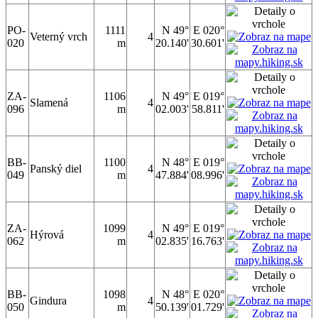
PO-
1111
N 49°
E 020°
Veterný vrch
4
020
m
20.140'
30.601'
ZA-
1106
N 49°
E 019°
Slamená
4
096
m
02.003'
58.811'
BB-
1100
N 48°
E 019°
Panský diel
4
049
m
47.884'
08.996'
ZA-
1099
N 49°
E 019°
Hýrová
4
062
m
02.835'
16.763'
BB-
1098
N 48°
E 020°
Gindura
4
050
m
50.139'
01.729'