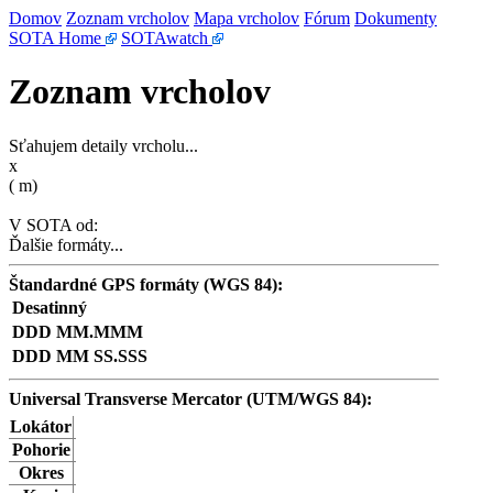
Domov
Zoznam vrcholov
Mapa vrcholov
Fórum
Dokumenty
SOTA Home
SOTAwatch
Zoznam vrcholov
Sťahujem detaily vrcholu...
x
(
m)
V SOTA od:
Ďalšie formáty...
Štandardné GPS formáty (WGS 84):
Desatinný
DDD MM.MMM
DDD MM SS.SSS
Universal Transverse Mercator (UTM/WGS 84):
Lokátor
Pohorie
Okres