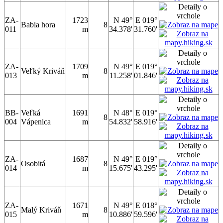
ZA-
1723
N 49°
E 019°
Babia hora
8
011
m
34.378'
31.760'
ZA-
1709
N 49°
E 019°
Veľký Kriváň
8
013
m
11.258'
01.846'
BB-
Veľká
1691
N 48°
E 019°
8
004
Vápenica
m
54.832'
58.916'
ZA-
1687
N 49°
E 019°
Osobitá
8
014
m
15.675'
43.295'
ZA-
1671
N 49°
E 018°
Malý Kriváň
8
015
m
10.886'
59.596'