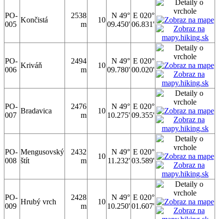
PO-
2538
N 49°
E 020°
Končistá
10
005
m
09.450'
06.831'
PO-
2494
N 49°
E 020°
Kriváň
10
006
m
09.780'
00.020'
PO-
2476
N 49°
E 020°
Bradavica
10
007
m
10.275'
09.355'
PO-
Mengusovský
2432
N 49°
E 020°
10
008
štít
m
11.232'
03.589'
PO-
2428
N 49°
E 020°
Hrubý vrch
10
009
m
10.250'
01.607'