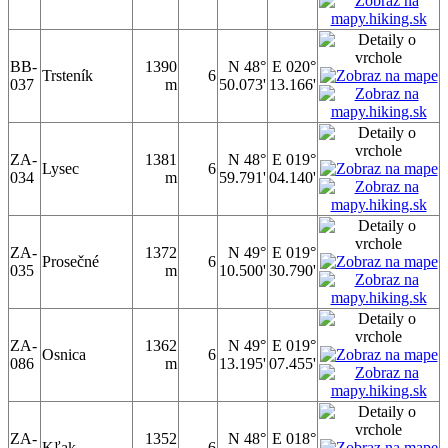
BB-
1390
N 48°
E 020°
Trsteník
6
037
m
50.073'
13.166'
ZA-
1381
N 48°
E 019°
Lysec
6
034
m
59.791'
04.140'
ZA-
1372
N 49°
E 019°
Prosečné
6
035
m
10.500'
30.790'
ZA-
1362
N 49°
E 019°
Osnica
6
086
m
13.195'
07.455'
ZA-
1352
N 48°
E 018°
Kľak
6