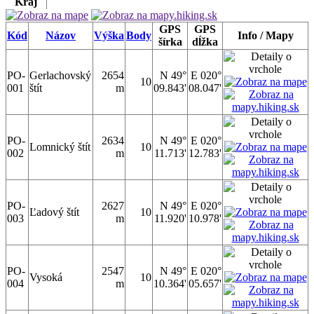
Kraj
GPS
GPS
Kód
Názov
Výška
Body
Info / Mapy
šírka
dĺžka
PO-
Gerlachovský
2654
N 49°
E 020°
10
001
štít
m
09.843'
08.047'
PO-
2634
N 49°
E 020°
Lomnický štít
10
002
m
11.713'
12.783'
PO-
2627
N 49°
E 020°
Ľadový štít
10
003
m
11.920'
10.978'
PO-
2547
N 49°
E 020°
Vysoká
10
004
m
10.364'
05.657'