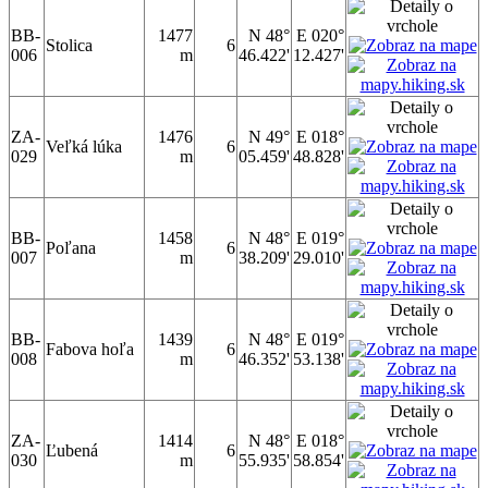
BB-
1477
N 48°
E 020°
Stolica
6
006
m
46.422'
12.427'
ZA-
1476
N 49°
E 018°
Veľká lúka
6
029
m
05.459'
48.828'
BB-
1458
N 48°
E 019°
Poľana
6
007
m
38.209'
29.010'
BB-
1439
N 48°
E 019°
Fabova hoľa
6
008
m
46.352'
53.138'
ZA-
1414
N 48°
E 018°
Ľubená
6
030
m
55.935'
58.854'