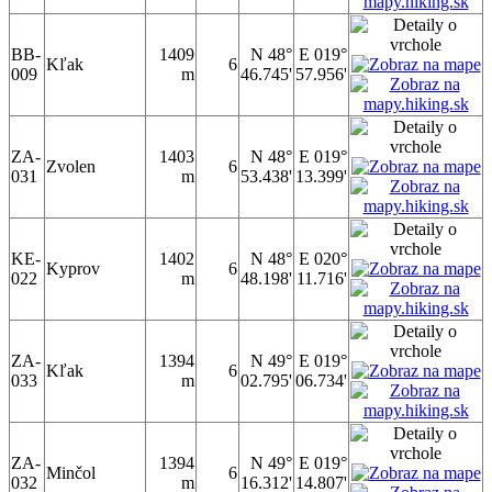
BB-
1409
N 48°
E 019°
Kľak
6
009
m
46.745'
57.956'
ZA-
1403
N 48°
E 019°
Zvolen
6
031
m
53.438'
13.399'
KE-
1402
N 48°
E 020°
Kyprov
6
022
m
48.198'
11.716'
ZA-
1394
N 49°
E 019°
Kľak
6
033
m
02.795'
06.734'
ZA-
1394
N 49°
E 019°
Minčol
6
032
m
16.312'
14.807'