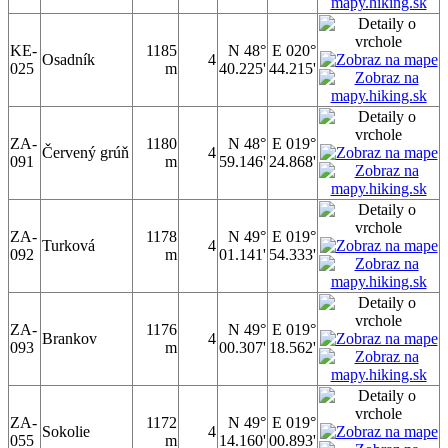
KE-
1185
N 48°
E 020°
Osadník
4
025
m
40.225'
44.215'
ZA-
1180
N 48°
E 019°
Červený grúň
4
091
m
59.146'
24.868'
ZA-
1178
N 49°
E 019°
Turková
4
092
m
01.141'
54.333'
ZA-
1176
N 49°
E 019°
Brankov
4
093
m
00.307'
18.562'
ZA-
1172
N 49°
E 019°
Sokolie
4
055
m
14.160'
00.893'