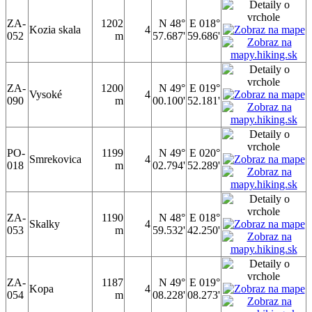
ZA-
1202
N 48°
E 018°
Kozia skala
4
052
m
57.687'
59.686'
ZA-
1200
N 49°
E 019°
Vysoké
4
090
m
00.100'
52.181'
PO-
1199
N 49°
E 020°
Smrekovica
4
018
m
02.794'
52.289'
ZA-
1190
N 48°
E 018°
Skalky
4
053
m
59.532'
42.250'
ZA-
1187
N 49°
E 019°
Kopa
4
054
m
08.228'
08.273'