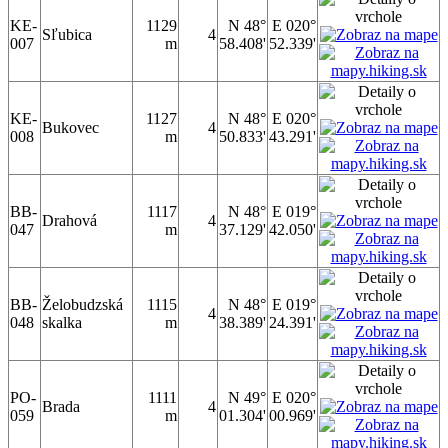
KE-
1129
N 48°
E 020°
Sľubica
4
007
m
58.408'
52.339'
KE-
1127
N 48°
E 020°
Bukovec
4
008
m
50.833'
43.291'
BB-
1117
N 48°
E 019°
Drahová
4
047
m
37.129'
42.050'
BB-
Želobudzská
1115
N 48°
E 019°
4
048
skalka
m
38.389'
24.391'
PO-
1111
N 49°
E 020°
Brada
4
059
m
01.304'
00.969'