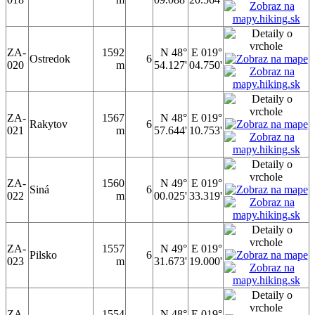
ZA-
1592
N 48°
E 019°
Ostredok
6
020
m
54.127'
04.750'
ZA-
1567
N 48°
E 019°
Rakytov
6
021
m
57.644'
10.753'
ZA-
1560
N 49°
E 019°
Siná
6
022
m
00.025'
33.319'
ZA-
1557
N 49°
E 019°
Pilsko
6
023
m
31.673'
19.000'
ZA-
1554
N 48°
E 019°