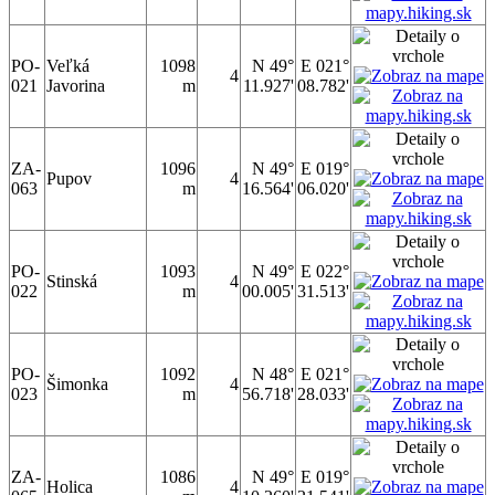
PO-
Veľká
1098
N 49°
E 021°
4
021
Javorina
m
11.927'
08.782'
ZA-
1096
N 49°
E 019°
Pupov
4
063
m
16.564'
06.020'
PO-
1093
N 49°
E 022°
Stinská
4
022
m
00.005'
31.513'
PO-
1092
N 48°
E 021°
Šimonka
4
023
m
56.718'
28.033'
ZA-
1086
N 49°
E 019°
Holica
4