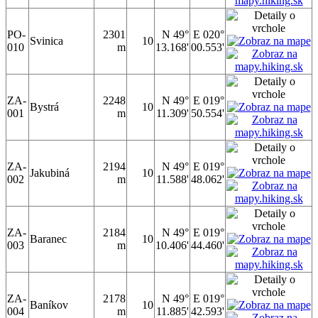
PO-
2301
N 49°
E 020°
Svinica
10
010
m
13.168'
00.553'
ZA-
2248
N 49°
E 019°
Bystrá
10
001
m
11.309'
50.554'
ZA-
2194
N 49°
E 019°
Jakubiná
10
002
m
11.588'
48.062'
ZA-
2184
N 49°
E 019°
Baranec
10
003
m
10.406'
44.460'
ZA-
2178
N 49°
E 019°
Baníkov
10
004
m
11.885'
42.593'