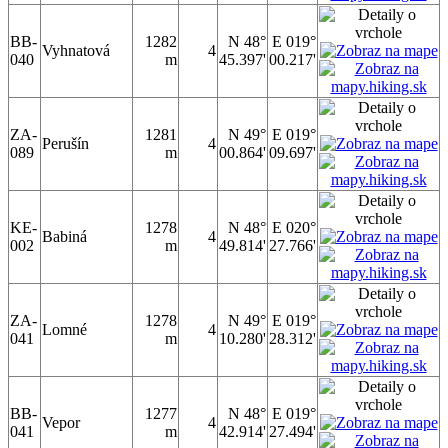
BB-
1282
N 48°
E 019°
Vyhnatová
4
040
m
45.397'
00.217'
ZA-
1281
N 49°
E 019°
Perušín
4
089
m
00.864'
09.697'
KE-
1278
N 48°
E 020°
Babiná
4
002
m
49.814'
27.766'
ZA-
1278
N 49°
E 019°
Lomné
4
041
m
10.280'
28.312'
BB-
1277
N 48°
E 019°
Vepor
4
041
m
42.914'
27.494'