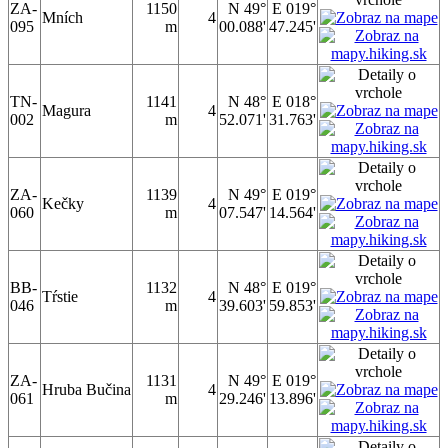
ZA-
1150
N 49°
E 019°
Mních
4
095
m
00.088'
47.245'
TN-
1141
N 48°
E 018°
Magura
4
002
m
52.071'
31.763'
ZA-
1139
N 49°
E 019°
Kečky
4
060
m
07.547'
14.564'
BB-
1132
N 48°
E 019°
Tŕstie
4
046
m
39.603'
59.853'
ZA-
1131
N 49°
E 019°
Hruba Bučina
4
061
m
29.246'
13.896'