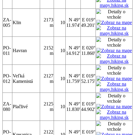
ZA-
2173
N 49°
E 019°
Klin
10
005
m
11.974'
49.201'
PO-
2152
N 49°
E 020°
Havran
10
011
m
14.912'
11.860'
PO-
Veľká
2127
N 49°
E 019°
10
012
Kamenistá
m
11.759'
52.175'
ZA-
2125
N 49°
E 019°
Plačlivé
10
080
m
11.830'
44.902'
PO-
2122
N 49°
E 019°
Kresanica
10