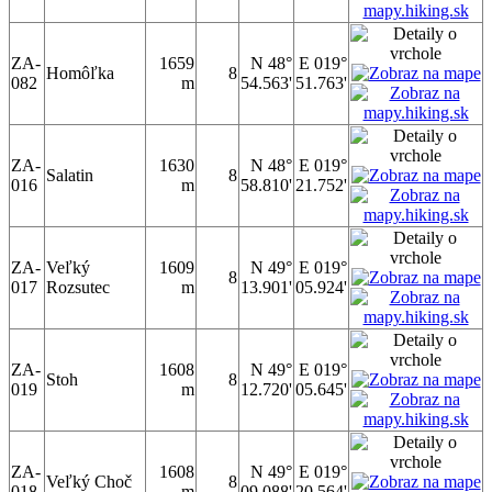
ZA-
1659
N 48°
E 019°
Homôľka
8
082
m
54.563'
51.763'
ZA-
1630
N 48°
E 019°
Salatin
8
016
m
58.810'
21.752'
ZA-
Veľký
1609
N 49°
E 019°
8
017
Rozsutec
m
13.901'
05.924'
ZA-
1608
N 49°
E 019°
Stoh
8
019
m
12.720'
05.645'
ZA-
1608
N 49°
E 019°
Veľký Choč
8
018
m
09.088'
20.564'