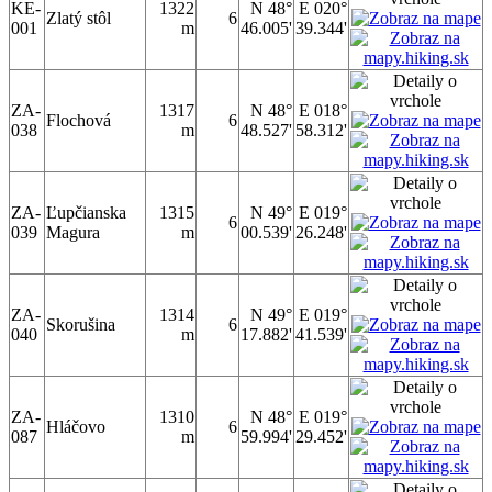
KE-
1322
N 48°
E 020°
Zlatý stôl
6
001
m
46.005'
39.344'
ZA-
1317
N 48°
E 018°
Flochová
6
038
m
48.527'
58.312'
ZA-
Ľupčianska
1315
N 49°
E 019°
6
039
Magura
m
00.539'
26.248'
ZA-
1314
N 49°
E 019°
Skorušina
6
040
m
17.882'
41.539'
ZA-
1310
N 48°
E 019°
Hláčovo
6
087
m
59.994'
29.452'