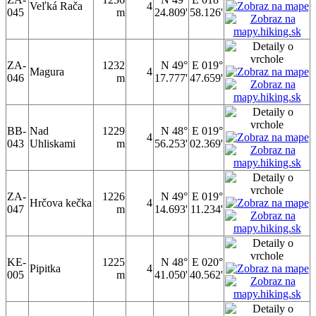
Veľká Rača
4
045
m
24.809'
58.126'
ZA-
1232
N 49°
E 019°
Magura
4
046
m
17.777'
47.659'
BB-
Nad
1229
N 48°
E 019°
4
043
Uhliskami
m
56.253'
02.369'
ZA-
1226
N 49°
E 019°
Hrčova kečka
4
047
m
14.693'
11.234'
KE-
1225
N 48°
E 020°
Pipitka
4
005
m
41.050'
40.562'