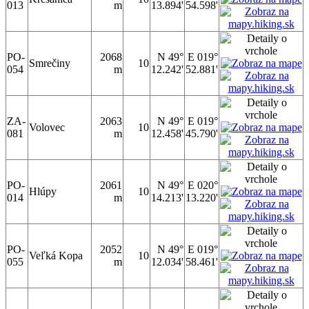
013
m
13.894'
54.598'
PO-
2068
N 49°
E 019°
Smrečiny
10
054
m
12.242'
52.881'
ZA-
2063
N 49°
E 019°
Volovec
10
081
m
12.458'
45.790'
PO-
2061
N 49°
E 020°
Hlúpy
10
014
m
14.213'
13.220'
PO-
2052
N 49°
E 019°
Veľká Kopa
10
055
m
12.034'
58.461'