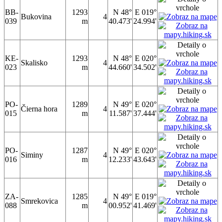
BB-
1293
N 48°
E 019°
Bukovina
4
039
m
40.473'
24.994'
KE-
1293
N 48°
E 020°
Skalisko
4
023
m
44.660'
34.502'
PO-
1289
N 49°
E 020°
Čierna hora
4
015
m
11.587'
37.444'
PO-
1287
N 49°
E 020°
Siminy
4
016
m
12.233'
43.643'
ZA-
1285
N 49°
E 019°
Smrekovica
4
088
m
00.952'
41.469'