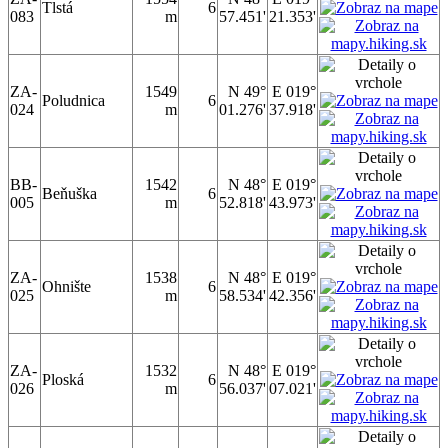
Tlstá
6
083
m
57.451'
21.353'
ZA-
1549
N 49°
E 019°
Poludnica
6
024
m
01.276'
37.918'
BB-
1542
N 48°
E 019°
Beňuška
6
005
m
52.818'
43.973'
ZA-
1538
N 48°
E 019°
Ohnište
6
025
m
58.534'
42.356'
ZA-
1532
N 48°
E 019°
Ploská
6
026
m
56.037'
07.021'