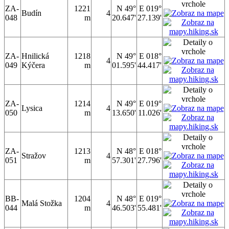
ZA-
1221
N 49°
E 019°
Budín
4
048
m
20.647'
27.139'
ZA-
Hnilická
1218
N 49°
E 018°
4
049
Kýčera
m
01.595'
44.417'
ZA-
1214
N 49°
E 019°
Lysica
4
050
m
13.650'
11.026'
ZA-
1213
N 48°
E 018°
Stražov
4
051
m
57.301'
27.796'
BB-
1204
N 48°
E 019°
Malá Stožka
4
044
m
46.503'
55.481'