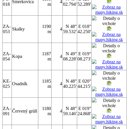
Smrekovica
4
018
m
02.794'
52.289'
ZA-
1190
N 48°
E 018°
Skalky
4
053
m
59.532'
42.250'
ZA-
1187
N 49°
E 019°
Kopa
4
054
m
08.228'
08.273'
KE-
1185
N 48°
E 020°
Osadník
4
025
m
40.225'
44.215'
ZA-
1180
N 48°
E 019°
Červený grúň
4
091
m
59.146'
24.868'