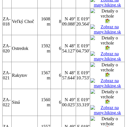
ZA-
1608
N 49°
E 019°
Veľký Choč
8
018
m
09.088'
20.564'
ZA-
1592
N 48°
E 019°
Ostredok
6
020
m
54.127'
04.750'
ZA-
1567
N 48°
E 019°
Rakytov
6
021
m
57.644'
10.753'
ZA-
1560
N 49°
E 019°
Siná
6
022
m
00.025'
33.319'
ZA-
1557
N 49°
E 019°