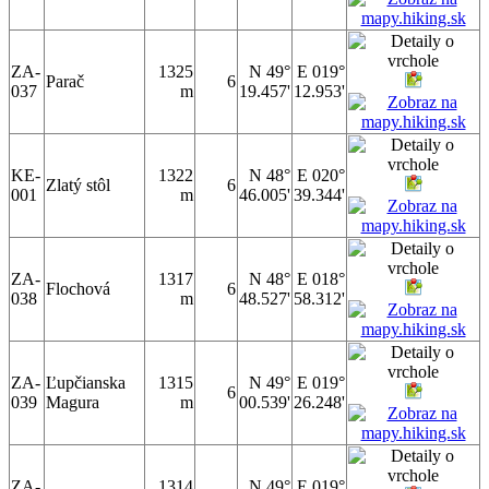
ZA-
1325
N 49°
E 019°
Parač
6
037
m
19.457'
12.953'
KE-
1322
N 48°
E 020°
Zlatý stôl
6
001
m
46.005'
39.344'
ZA-
1317
N 48°
E 018°
Flochová
6
038
m
48.527'
58.312'
ZA-
Ľupčianska
1315
N 49°
E 019°
6
039
Magura
m
00.539'
26.248'
ZA-
1314
N 49°
E 019°