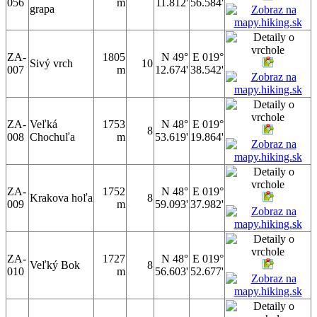
056
m
11.812'
56.584'
grapa
ZA-
1805
N 49°
E 019°
Sivý vrch
10
007
m
12.674'
38.542'
ZA-
Veľká
1753
N 48°
E 019°
8
008
Chochuľa
m
53.619'
19.864'
ZA-
1752
N 48°
E 019°
Krakova hoľa
8
009
m
59.093'
37.982'
ZA-
1727
N 48°
E 019°
Veľký Bok
8
010
m
56.603'
52.677'