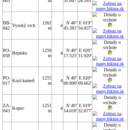
003
m
51.847'
28.393'
BB-
1262
N 48°
E 019°
Vysoký vrch
4
042
m
45.381'
54.837'
PO-
1259
N 49°
E 020°
Repisko
4
058
m
17.525'
11.920'
PO-
1255
N 49°
E 020°
Kozí kameň
4
017
m
00.990'
09.662'
ZA-
1251
N 49°
E 019°
Kopec
4
043
m
14.610'
32.877'