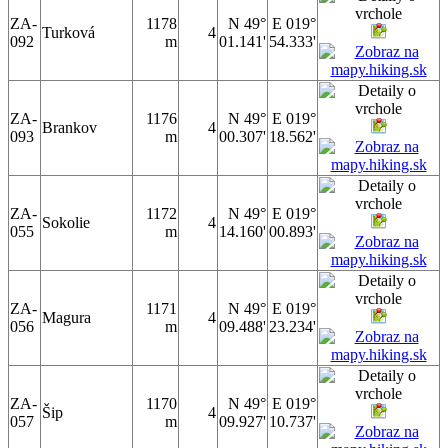
ZA-
1178
N 49°
E 019°
Turková
4
092
m
01.141'
54.333'
ZA-
1176
N 49°
E 019°
Brankov
4
093
m
00.307'
18.562'
ZA-
1172
N 49°
E 019°
Sokolie
4
055
m
14.160'
00.893'
ZA-
1171
N 49°
E 019°
Magura
4
056
m
09.488'
23.234'
ZA-
1170
N 49°
E 019°
Šip
4
057
m
09.927'
10.737'