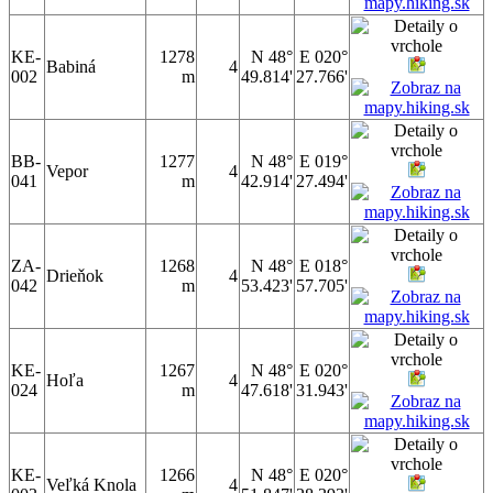
KE-
1278
N 48°
E 020°
Babiná
4
002
m
49.814'
27.766'
BB-
1277
N 48°
E 019°
Vepor
4
041
m
42.914'
27.494'
ZA-
1268
N 48°
E 018°
Drieňok
4
042
m
53.423'
57.705'
KE-
1267
N 48°
E 020°
Hoľa
4
024
m
47.618'
31.943'
KE-
1266
N 48°
E 020°
Veľká Knola
4