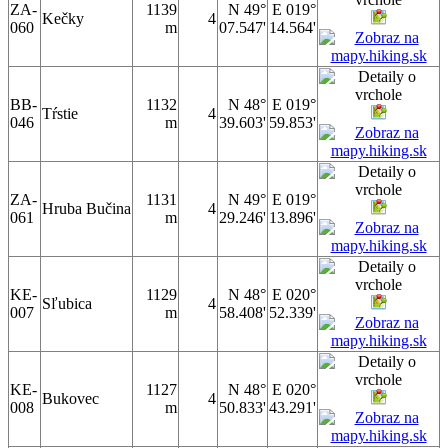
ZA-
1139
N 49°
E 019°
Kečky
4
060
m
07.547'
14.564'
BB-
1132
N 48°
E 019°
Tŕstie
4
046
m
39.603'
59.853'
ZA-
1131
N 49°
E 019°
Hruba Bučina
4
061
m
29.246'
13.896'
KE-
1129
N 48°
E 020°
Sľubica
4
007
m
58.408'
52.339'
KE-
1127
N 48°
E 020°
Bukovec
4
008
m
50.833'
43.291'