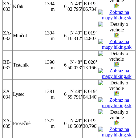
ZA-
1394
N 49°
E 019°
Kľak
6
033
m
02.795'
06.734'
ZA-
1394
N 49°
E 019°
Minčol
6
032
m
16.312'
14.807'
BB-
1390
N 48°
E 020°
Trsteník
6
037
m
50.073'
13.166'
ZA-
1381
N 48°
E 019°
Lysec
6
034
m
59.791'
04.140'
ZA-
1372
N 49°
E 019°
Prosečné
6
035
m
10.500'
30.790'