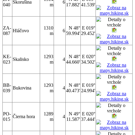
Skorušina
6
040
m
17.882'
41.539'
ZA-
1310
N 48°
E 019°
Hláčovo
6
087
m
59.994'
29.452'
KE-
1293
N 48°
E 020°
Skalisko
4
023
m
44.660'
34.502'
BB-
1293
N 48°
E 019°
Bukovina
4
039
m
40.473'
24.994'
PO-
1289
N 49°
E 020°
Čierna hora
4
015
m
11.587'
37.444'