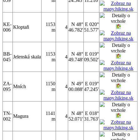
059
m
24.543'
11.216'
KE-
1153
N 48°
E 020°
Kloptaň
4
006
m
46.782'
51.577'
BB-
1153
N 48°
E 019°
Jelenská skala
4
045
m
49.748'
09.502'
ZA-
1150
N 49°
E 019°
Mních
4
095
m
00.088'
47.245'
TN-
1141
N 48°
E 018°
Magura
4
002
m
52.071'
31.763'