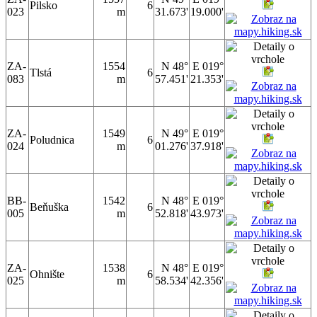
Pilsko
6
023
m
31.673'
19.000'
ZA-
1554
N 48°
E 019°
Tlstá
6
083
m
57.451'
21.353'
ZA-
1549
N 49°
E 019°
Poludnica
6
024
m
01.276'
37.918'
BB-
1542
N 48°
E 019°
Beňuška
6
005
m
52.818'
43.973'
ZA-
1538
N 48°
E 019°
Ohnište
6
025
m
58.534'
42.356'