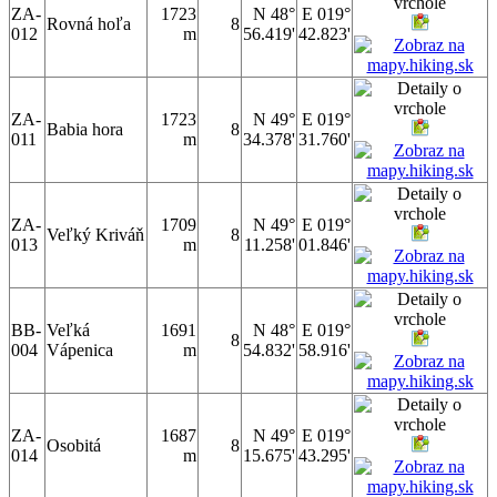
ZA-
1723
N 48°
E 019°
Rovná hoľa
8
012
m
56.419'
42.823'
ZA-
1723
N 49°
E 019°
Babia hora
8
011
m
34.378'
31.760'
ZA-
1709
N 49°
E 019°
Veľký Kriváň
8
013
m
11.258'
01.846'
BB-
Veľká
1691
N 48°
E 019°
8
004
Vápenica
m
54.832'
58.916'
ZA-
1687
N 49°
E 019°
Osobitá
8
014
m
15.675'
43.295'