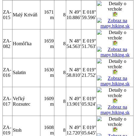
ZA-
1671
N 49°
E 018°
Malý Kriváň
8
015
m
10.886'
59.596'
ZA-
1659
N 48°
E 019°
Homôľka
8
082
m
54.563'
51.763'
ZA-
1630
N 48°
E 019°
Salatin
8
016
m
58.810'
21.752'
ZA-
Veľký
1609
N 49°
E 019°
8
017
Rozsutec
m
13.901'
05.924'
ZA-
1608
N 49°
E 019°
Stoh
8
019
m
12.720'
05.645'