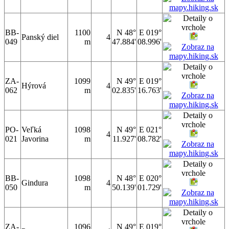
BB-
1100
N 48°
E 019°
Panský diel
4
049
m
47.884'
08.996'
ZA-
1099
N 49°
E 019°
Hýrová
4
062
m
02.835'
16.763'
PO-
Veľká
1098
N 49°
E 021°
4
021
Javorina
m
11.927'
08.782'
BB-
1098
N 48°
E 020°
Gindura
4
050
m
50.139'
01.729'
ZA-
1096
N 49°
E 019°