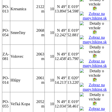
PO-
2122
N 49°
E 019°
Kresanica
10
013
m
13.894'
54.598'
PO-
2068
N 49°
E 019°
Smrečiny
10
054
m
12.242'
52.881'
ZA-
2063
N 49°
E 019°
Volovec
10
081
m
12.458'
45.790'
PO-
2061
N 49°
E 020°
Hlúpy
10
014
m
14.213'
13.220'
PO-
2052
N 49°
E 019°
Veľká Kopa
10
055
m
12.034'
58.461'