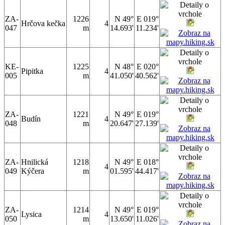
ZA-
1226
N 49°
E 019°
Hrčova kečka
4
047
m
14.693'
11.234'
KE-
1225
N 48°
E 020°
Pipitka
4
005
m
41.050'
40.562'
ZA-
1221
N 49°
E 019°
Budín
4
048
m
20.647'
27.139'
ZA-
Hnilická
1218
N 49°
E 018°
4
049
Kýčera
m
01.595'
44.417'
ZA-
1214
N 49°
E 019°
Lysica
4
050
m
13.650'
11.026'