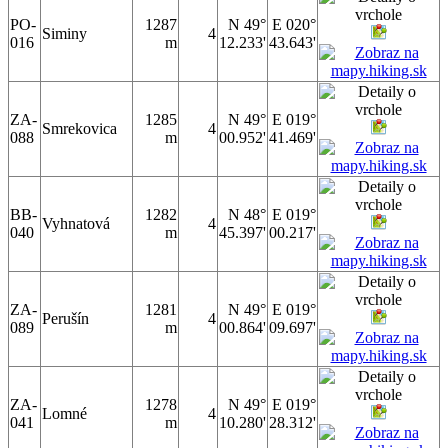
PO-
1287
N 49°
E 020°
Siminy
4
016
m
12.233'
43.643'
ZA-
1285
N 49°
E 019°
Smrekovica
4
088
m
00.952'
41.469'
BB-
1282
N 48°
E 019°
Vyhnatová
4
040
m
45.397'
00.217'
ZA-
1281
N 49°
E 019°
Perušín
4
089
m
00.864'
09.697'
ZA-
1278
N 49°
E 019°
Lomné
4
041
m
10.280'
28.312'