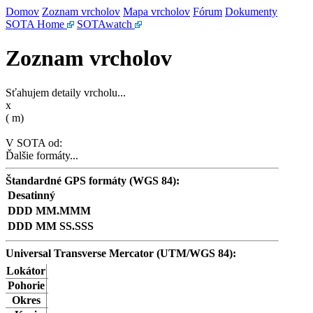
Domov
Zoznam vrcholov
Mapa vrcholov
Fórum
Dokumenty
SOTA Home
SOTAwatch
Zoznam vrcholov
Sťahujem detaily vrcholu...
x
(
m)
V SOTA od:
Ďalšie formáty...
Štandardné GPS formáty (WGS 84):
Desatinný
DDD MM.MMM
DDD MM SS.SSS
Universal Transverse Mercator (UTM/WGS 84):
Lokátor
Pohorie
Okres