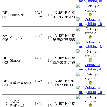
BB-
2043
N 48°
E 019°
Ďumbier
10
001
m
56.185'
38.423'
ZA-
2024
N 48°
E 019°
Chopok
10
006
m
56.582'
35.585'
BB-
1980
N 48°
E 019°
Skalka
10
002
m
55.738'
31.159'
BB-
1946
N 48°
E 020°
Kráľova hoľa
10
003
m
52.972'
08.331'
Veľká
PO-
1859
N 49°
E 019°
Brdárová
10