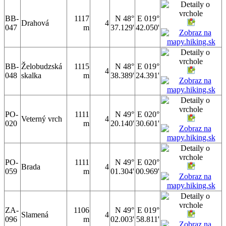
BB-
1117
N 48°
E 019°
Drahová
4
047
m
37.129'
42.050'
BB-
Želobudzská
1115
N 48°
E 019°
4
048
skalka
m
38.389'
24.391'
PO-
1111
N 49°
E 020°
Veterný vrch
4
020
m
20.140'
30.601'
PO-
1111
N 49°
E 020°
Brada
4
059
m
01.304'
00.969'
ZA-
1106
N 49°
E 019°
Slamená
4
096
m
02.003'
58.811'