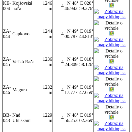
KE-
Kojšovská
1246
N 48°
E 020°
4
004
hoľa
m
46.942'
59.276'
ZA-
1244
N 49°
E 019°
Capkovo
4
044
m
00.787'
44.813'
ZA-
1236
N 49°
E 018°
Veľká Rača
4
045
m
24.809'
58.126'
ZA-
1232
N 49°
E 019°
Magura
4
046
m
17.777'
47.659'
BB-
Nad
1229
N 48°
E 019°
4
043
Uhliskami
m
56.253'
02.369'