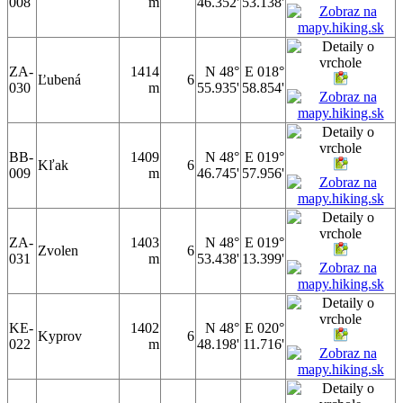
008
m
46.352'
53.138'
ZA-
1414
N 48°
E 018°
Ľubená
6
030
m
55.935'
58.854'
BB-
1409
N 48°
E 019°
Kľak
6
009
m
46.745'
57.956'
ZA-
1403
N 48°
E 019°
Zvolen
6
031
m
53.438'
13.399'
KE-
1402
N 48°
E 020°
Kyprov
6
022
m
48.198'
11.716'