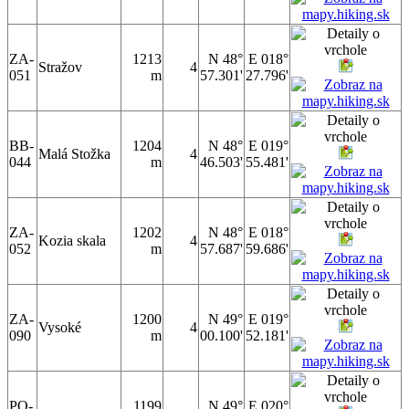
ZA-
1213
N 48°
E 018°
Stražov
4
051
m
57.301'
27.796'
BB-
1204
N 48°
E 019°
Malá Stožka
4
044
m
46.503'
55.481'
ZA-
1202
N 48°
E 018°
Kozia skala
4
052
m
57.687'
59.686'
ZA-
1200
N 49°
E 019°
Vysoké
4
090
m
00.100'
52.181'
PO-
1199
N 49°
E 020°