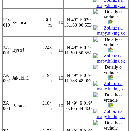
PO-
2301
N 49°
E 020°
Svinica
10
010
m
13.168'
00.553'
ZA-
2248
N 49°
E 019°
Bystrá
10
001
m
11.309'
50.554'
ZA-
2194
N 49°
E 019°
Jakubiná
10
002
m
11.588'
48.062'
ZA-
2184
N 49°
E 019°
Baranec
10
003
m
10.406'
44.460'
ZA-
2178
N 49°
E 019°