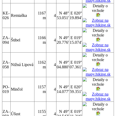
KE-
1167
N 48°
E 020°
Remiaška
4
026
m
53.051'
19.894'
ZA-
1166
N 49°
E 019°
Štibel
4
094
m
20.776'
15.074'
ZA-
1162
N 49°
E 019°
Nižná Lipová
4
058
m
04.880'
07.361'
PO-
1157
N 49°
E 020°
Minčol
4
019
m
14.077'
59.351'
ZA-
1155
N 49°
E 019°
Úšust
4