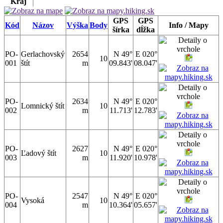
Kraj
GPS
GPS
Kód
Názov
Výška
Body
Info / Mapy
šírka
dĺžka
PO-
Gerlachovský
2654
N 49°
E 020°
10
001
štít
m
09.843'
08.047'
PO-
2634
N 49°
E 020°
Lomnický štít
10
002
m
11.713'
12.783'
PO-
2627
N 49°
E 020°
Ľadový štít
10
003
m
11.920'
10.978'
PO-
2547
N 49°
E 020°
Vysoká
10
004
m
10.364'
05.657'