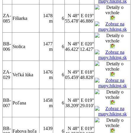
ZA-
1478
N 48°
E 019°
Fišiarka
6
085
m
55.478'
46.886'
BB-
1477
N 48°
E 020°
Stolica
6
006
m
46.422'
12.427'
ZA-
1476
N 49°
E 018°
Veľká lúka
6
029
m
05.459'
48.828'
BB-
1458
N 48°
E 019°
Poľana
6
007
m
38.209'
29.010'
BB-
1439
N 48°
E 019°
Fabova hoľa
6