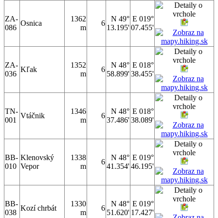
ZA-
1362
N 49°
E 019°
Osnica
6
086
m
13.195'
07.455'
ZA-
1352
N 48°
E 018°
Kľak
6
036
m
58.899'
38.455'
TN-
1346
N 48°
E 018°
Vtáčnik
6
001
m
37.486'
38.089'
BB-
Klenovský
1338
N 48°
E 019°
6
010
Vepor
m
41.354'
46.195'
BB-
1330
N 48°
E 019°
Kozí chrbát
6
038
m
51.620'
17.427'