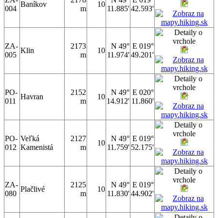
Baníkov
10
004
m
11.885'
42.593'
ZA-
2173
N 49°
E 019°
Klin
10
005
m
11.974'
49.201'
PO-
2152
N 49°
E 020°
Havran
10
011
m
14.912'
11.860'
PO-
Veľká
2127
N 49°
E 019°
10
012
Kamenistá
m
11.759'
52.175'
ZA-
2125
N 49°
E 019°
Plačlivé
10
080
m
11.830'
44.902'