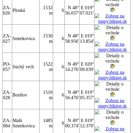
ZA-
1532
N 48°
E 019°
Ploská
6
026
m
56.037'
07.021'
ZA-
1530
N 48°
E 019°
Smrekovica
6
027
m
58.956'
13.854'
PO-
1522
N 49°
E 020°
Suchý vrch
6
057
m
14.276'
09.039'
ZA-
1510
N 48°
E 019°
Borišov
6
028
m
56.476'
05.357'
ZA-
Malá
1485
N 49°
E 019°
6
084
Smrekovica
m
00.374'
12.370'