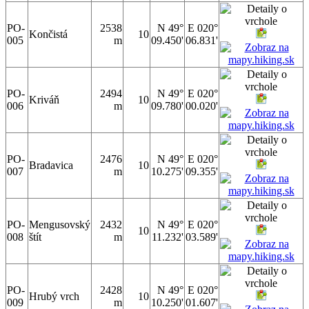
PO-
2538
N 49°
E 020°
Končistá
10
005
m
09.450'
06.831'
PO-
2494
N 49°
E 020°
Kriváň
10
006
m
09.780'
00.020'
PO-
2476
N 49°
E 020°
Bradavica
10
007
m
10.275'
09.355'
PO-
Mengusovský
2432
N 49°
E 020°
10
008
štít
m
11.232'
03.589'
PO-
2428
N 49°
E 020°
Hrubý vrch
10
009
m
10.250'
01.607'