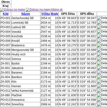
Okres
Kraj
Kód
Názov
Výška
Body
GPS šírka
GPS dĺžka
PO-001
Gerlachovský štít
2654 m
10
N 49° 09.843'
E 020° 08.047'
PO-002
Lomnický štít
2634 m
10
N 49° 11.713'
E 020° 12.783'
PO-003
Ľadový štít
2627 m
10
N 49° 11.920'
E 020° 10.978'
PO-004
Vysoká
2547 m
10
N 49° 10.364'
E 020° 05.657'
PO-005
Končistá
2538 m
10
N 49° 09.450'
E 020° 06.831'
PO-006
Kriváň
2494 m
10
N 49° 09.780'
E 020° 00.020'
PO-007
Bradavica
2476 m
10
N 49° 10.275'
E 020° 09.355'
PO-008
Mengusovský štít
2432 m
10
N 49° 11.232'
E 020° 03.589'
PO-009
Hrubý vrch
2428 m
10
N 49° 10.250'
E 020° 01.607'
PO-010
Svinica
2301 m
10
N 49° 13.168'
E 020° 00.553'
ZA-001
Bystrá
2248 m
10
N 49° 11.309'
E 019° 50.554'
ZA-002
Jakubiná
2194 m
10
N 49° 11.588'
E 019° 48.062'
ZA-003
Baranec
2184 m
10
N 49° 10.406'
E 019° 44.460'
ZA-004
Baníkov
2178 m
10
N 49° 11.885'
E 019° 42.593'
ZA-005
Klin
2173 m
10
N 49° 11.974'
E 019° 49.201'
PO-011
Havran
2152 m
10
N 49° 14.912'
E 020° 11.860'
PO-012
Veľká Kamenistá
2127 m
10
N 49° 11.759'
E 019° 52.175'
ZA-080
Plačlivé
2125 m
10
N 49° 11.830'
E 019° 44.902'
PO-013
Kresanica
2122 m
10
N 49° 13.894'
E 019° 54.598'
PO-054
Smrečiny
2068 m
10
N 49° 12.242'
E 019° 52.881'