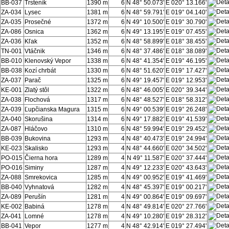
BB-037
Trsteník
1390 m
6
N 48° 50.073'
E 020° 13.166'
ZA-034
Lysec
1381 m
6
N 48° 59.791'
E 019° 04.140'
ZA-035
Prosečné
1372 m
6
N 49° 10.500'
E 019° 30.790'
ZA-086
Osnica
1362 m
6
N 49° 13.195'
E 019° 07.455'
ZA-036
Kľak
1352 m
6
N 48° 58.899'
E 018° 38.455'
TN-001
Vtáčnik
1346 m
6
N 48° 37.486'
E 018° 38.089'
BB-010
Klenovský Vepor
1338 m
6
N 48° 41.354'
E 019° 46.195'
BB-038
Kozí chrbát
1330 m
6
N 48° 51.620'
E 019° 17.427'
ZA-037
Parač
1325 m
6
N 49° 19.457'
E 019° 12.953'
KE-001
Zlatý stôl
1322 m
6
N 48° 46.005'
E 020° 39.344'
ZA-038
Flochová
1317 m
6
N 48° 48.527'
E 018° 58.312'
ZA-039
Ľupčianska Magura
1315 m
6
N 49° 00.539'
E 019° 26.248'
ZA-040
Skorušina
1314 m
6
N 49° 17.882'
E 019° 41.539'
ZA-087
Hláčovo
1310 m
6
N 48° 59.994'
E 019° 29.452'
BB-039
Bukovina
1293 m
4
N 48° 40.473'
E 019° 24.994'
KE-023
Skalisko
1293 m
4
N 48° 44.660'
E 020° 34.502'
PO-015
Čierna hora
1289 m
4
N 49° 11.587'
E 020° 37.444'
PO-016
Siminy
1287 m
4
N 49° 12.233'
E 020° 43.643'
ZA-088
Smrekovica
1285 m
4
N 49° 00.952'
E 019° 41.469'
BB-040
Vyhnatová
1282 m
4
N 48° 45.397'
E 019° 00.217'
ZA-089
Perušín
1281 m
4
N 49° 00.864'
E 019° 09.697'
KE-002
Babiná
1278 m
4
N 48° 49.814'
E 020° 27.766'
ZA-041
Lomné
1278 m
4
N 49° 10.280'
E 019° 28.312'
BB-041
Vepor
1277 m
4
N 48° 42.914'
E 019° 27.494'