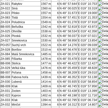
ZA-021
Rakytov
1567 m
6
N 48° 57.644'
E 019° 10.753'
ZA-022
Siná
1560 m
6
N 49° 00.025'
E 019° 33.319'
ZA-023
Pilsko
1557 m
6
N 49° 31.673'
E 019° 19.000'
ZA-083
Tlstá
1554 m
6
N 48° 57.451'
E 019° 21.353'
ZA-024
Poludnica
1549 m
6
N 49° 01.276'
E 019° 37.918'
BB-005
Beňuška
1542 m
6
N 48° 52.818'
E 019° 43.973'
ZA-025
Ohnište
1538 m
6
N 48° 58.534'
E 019° 42.356'
ZA-026
Ploská
1532 m
6
N 48° 56.037'
E 019° 07.021'
ZA-027
Smrekovica
1530 m
6
N 48° 58.956'
E 019° 13.854'
PO-057
Suchý vrch
1522 m
6
N 49° 14.276'
E 020° 09.039'
ZA-028
Borišov
1510 m
6
N 48° 56.476'
E 019° 05.357'
ZA-084
Malá Smrekovica
1485 m
6
N 49° 00.374'
E 019° 12.370'
ZA-085
Fišiarka
1478 m
6
N 48° 55.478'
E 019° 46.886'
BB-006
Stolica
1477 m
6
N 48° 46.422'
E 020° 12.427'
ZA-029
Veľká lúka
1476 m
6
N 49° 05.459'
E 018° 48.828'
BB-007
Poľana
1458 m
6
N 48° 38.209'
E 019° 29.010'
BB-008
Fabova hoľa
1439 m
6
N 48° 46.352'
E 019° 53.138'
ZA-030
Ľubená
1414 m
6
N 48° 55.935'
E 018° 58.854'
BB-009
Kľak
1409 m
6
N 48° 46.745'
E 019° 57.956'
ZA-031
Zvolen
1403 m
6
N 48° 53.438'
E 019° 13.399'
KE-022
Kyprov
1402 m
6
N 48° 48.198'
E 020° 11.716'
ZA-033
Kľak
1394 m
6
N 49° 02.795'
E 019° 06.734'
ZA-032
Minčol
1394 m
6
N 49° 16.312'
E 019° 14.807'