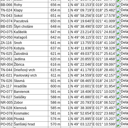
BB-066
Rohy
656 m
1
N 48° 33.153'
E 019° 20.932'
TN-024
Klapy
654 m
1
N 49° 09.719'
E 018° 25.482'
TN-043
Sokol
651 m
1
N 48° 58.256'
E 018° 17.578'
PO-074
Pacutová
650 m
1
N 49° 19.640'
E 021° 41.009'
BB-035
Štyri chotáre
648 m
1
N 48° 38.490'
E 020° 10.414'
PO-075
Kaštielik
647 m
1
N 49° 23.214'
E 021° 24.818'
PO-050
Haľagoš
642 m
1
N 49° 06.115'
E 021° 22.690'
ZA-116
Snoh
641 m
1
N 49° 13.755'
E 018° 41.104'
PO-076
Kobyla
637 m
1
N 49° 11.836'
E 021° 58.328'
TN-025
Žalostiná
621 m
1
N 48° 49.037'
E 017° 25.614'
PO-051
Jedlina
620 m
1
N 49° 20.855'
E 021° 18.468'
NR-004
Žibrica
616 m
1
N 48° 22.046'
E 018° 09.097'
TN-044
Drieňový vrch
615 m
1
N 48° 41.179'
E 018° 28.491'
KE-021
Pavlovský vrch
611 m
1
N 48° 34.559'
E 020° 42.157'
TN-026
Stavná
601 m
1
N 49° 08.465'
E 018° 24.157'
ZA-117
Hradište
600 m
1
N 49° 10.601'
E 018° 31.954'
PO-077
Barvienok
591 m
1
N 49° 18.406'
E 021° 10.025'
TN-027
Salášky
588 m
1
N 48° 45.880'
E 017° 46.450'
NR-005
Zobor
586 m
1
N 48° 20.793'
E 018° 06.522'
TN-028
Klenová
585 m
1
N 48° 38.309'
E 017° 35.497'
PO-078
Kosmatec
581 m
1
N 48° 52.654'
E 022° 23.682'
NR-006
Ploská
576 m
1
N 48° 25.895'
E 018° 15.207'
PO-052
Šarišský hrad
570 m
1
N 49° 03.122'
E 021° 10.599'