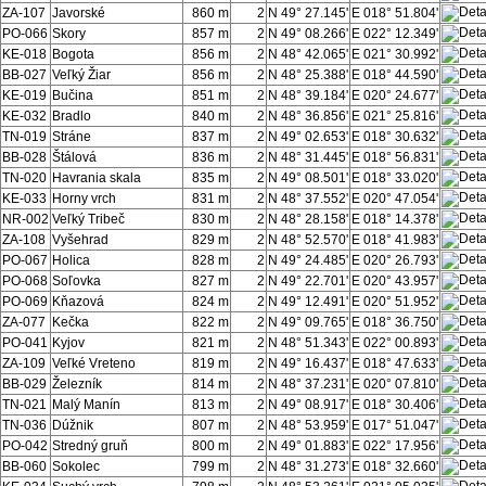
ZA-107
Javorské
860 m
2
N 49° 27.145'
E 018° 51.804'
PO-066
Skory
857 m
2
N 49° 08.266'
E 022° 12.349'
KE-018
Bogota
856 m
2
N 48° 42.065'
E 021° 30.992'
BB-027
Veľký Žiar
856 m
2
N 48° 25.388'
E 018° 44.590'
KE-019
Bučina
851 m
2
N 48° 39.184'
E 020° 24.677'
KE-032
Bradlo
840 m
2
N 48° 36.856'
E 021° 25.816'
TN-019
Stráne
837 m
2
N 49° 02.653'
E 018° 30.632'
BB-028
Štálová
836 m
2
N 48° 31.445'
E 018° 56.831'
TN-020
Havrania skala
835 m
2
N 49° 08.501'
E 018° 33.020'
KE-033
Horny vrch
831 m
2
N 48° 37.552'
E 020° 47.054'
NR-002
Veľký Tribeč
830 m
2
N 48° 28.158'
E 018° 14.378'
ZA-108
Vyšehrad
829 m
2
N 48° 52.570'
E 018° 41.983'
PO-067
Holica
828 m
2
N 49° 24.485'
E 020° 26.793'
PO-068
Soľovka
827 m
2
N 49° 22.701'
E 020° 43.957'
PO-069
Kňazová
824 m
2
N 49° 12.491'
E 020° 51.952'
ZA-077
Kečka
822 m
2
N 49° 09.765'
E 018° 36.750'
PO-041
Kyjov
821 m
2
N 48° 51.343'
E 022° 00.893'
ZA-109
Veľké Vreteno
819 m
2
N 49° 16.437'
E 018° 47.633'
BB-029
Železník
814 m
2
N 48° 37.231'
E 020° 07.810'
TN-021
Malý Manín
813 m
2
N 49° 08.917'
E 018° 30.406'
TN-036
Dúžnik
807 m
2
N 48° 53.959'
E 017° 51.047'
PO-042
Stredný gruň
800 m
2
N 49° 01.883'
E 022° 17.956'
BB-060
Sokolec
799 m
2
N 48° 31.273'
E 018° 32.660'