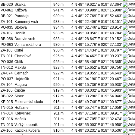
BB-020
Skalka
946 m
4
N 48° 49.621'
E 019° 37.364'
PO-062
Krížová
941 m
4
N 49° 00.989'
E 020° 15.908'
BB-021
Paradajs
939 m
4
N 48° 27.769'
E 018° 52.463'
ZA-101
Kamenný vrch
938 m
4
N 49° 22.406'
E 019° 18.151'
PO-035
Stolová
934 m
4
N 49° 02.746'
E 022° 23.914'
ZA-102
Hoblík
933 m
4
N 49° 09.056'
E 018° 48.784'
BB-056
Ďurovie vrch
933 m
4
N 48° 28.647'
E 019° 19.152'
PO-063
Vojnianská hora
930 m
4
N 49° 15.776'
E 020° 27.133'
ZA-103
Ostré
930 m
4
N 49° 14.434'
E 019° 08.797'
TN-011
Chmeľová
925 m
4
N 49° 04.462'
E 018° 09.237'
PO-036
Oblík
925 m
4
N 48° 58.408'
E 021° 28.385'
TN-012
Makyta
923 m
4
N 49° 15.652'
E 018° 09.756'
ZA-074
Černatín
922 m
4
N 49° 19.055'
E 018° 54.643'
PO-037
Hajdošik
921 m
4
N 49° 04.190'
E 022° 20.467'
ZA-104
Magura
920 m
4
N 49° 15.736'
E 018° 55.930'
ZA-105
Čipčie
919 m
4
N 49° 08.032'
E 018° 45.983'
BB-022
Sinec
917 m
4
N 48° 33.296'
E 019° 54.946'
KE-015
Folkmarská skala
915 m
4
N 48° 49.748'
E 021° 00.677'
TN-015
Hoľazne
911 m
4
N 48° 55.747'
E 018° 17.059'
TN-014
Kobylinec
911 m
4
N 49° 07.168'
E 018° 09.917'
KE-016
Mošnik
911 m
4
N 48° 47.705'
E 021° 32.474'
TN-013
Veľký Lopeník
911 m
4
N 48° 55.003'
E 017° 46.958'
ZA-106
Kazícka Kýčera
910 m
4
N 49° 20.231'
E 018° 40.536'