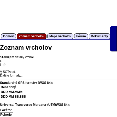
Domov
Zoznam vrcholov
Mapa vrcholov
Fórum
Dokumenty
S
Zoznam vrcholov
Sťahujem detaily vrcholu...
x
(
m)
V SOTA od:
Ďalšie formáty...
Štandardné GPS formáty (WGS 84):
Desatinný
DDD MM.MMM
DDD MM SS.SSS
Universal Transverse Mercator (UTM/WGS 84):
Lokátor
Pohorie