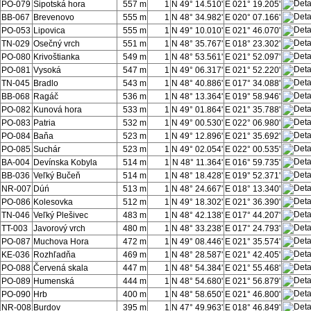
PO-079
Šipotská hora
557 m
1
N 49° 14.510'
E 021° 19.205'
BB-067
Brevenovo
555 m
1
N 48° 34.982'
E 020° 07.166'
PO-053
Lipovica
555 m
1
N 49° 10.010'
E 021° 46.070'
TN-029
Osečný vrch
551 m
1
N 48° 35.767'
E 018° 23.302'
PO-080
Krivoštianka
549 m
1
N 48° 53.561'
E 021° 52.097'
PO-081
Vysoká
547 m
1
N 49° 06.317'
E 021° 52.220'
TN-045
Bradlo
543 m
1
N 48° 40.886'
E 017° 34.088'
BB-068
Ragáč
536 m
1
N 48° 13.364'
E 019° 58.946'
PO-082
Kunová hora
533 m
1
N 49° 01.864'
E 021° 35.788'
PO-083
Patria
532 m
1
N 49° 00.530'
E 022° 06.980'
PO-084
Baňa
523 m
1
N 49° 12.896'
E 021° 35.692'
PO-085
Suchár
523 m
1
N 49° 02.054'
E 022° 00.535'
BA-004
Devínska Kobyla
514 m
1
N 48° 11.364'
E 016° 59.735'
BB-036
Veľký Bučeň
514 m
1
N 48° 18.428'
E 019° 52.371'
NR-007
Dúń
513 m
1
N 48° 24.667'
E 018° 13.340'
PO-086
Kolesovka
512 m
1
N 49° 18.302'
E 021° 36.390'
TN-046
Veľký Plešivec
483 m
1
N 48° 42.138'
E 017° 44.207'
TT-003
Javorový vrch
480 m
1
N 48° 33.238'
E 017° 24.793'
PO-087
Muchova Hora
472 m
1
N 49° 08.446'
E 021° 35.574'
KE-036
Rozhľadňa
469 m
1
N 48° 28.587'
E 021° 42.405'
PO-088
Červená skala
447 m
1
N 48° 54.384'
E 021° 55.468'
PO-089
Humenská
444 m
1
N 48° 54.680'
E 021° 56.879'
PO-090
Hrb
400 m
1
N 48° 58.650'
E 021° 46.800'
NR-008
Burdov
395 m
1
N 47° 49.963'
E 018° 46.849'