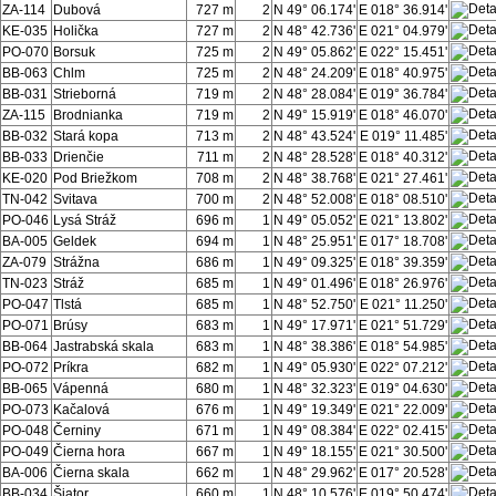
ZA-114
Dubová
727 m
2
N 49° 06.174'
E 018° 36.914'
KE-035
Holička
727 m
2
N 48° 42.736'
E 021° 04.979'
PO-070
Borsuk
725 m
2
N 49° 05.862'
E 022° 15.451'
BB-063
Chlm
725 m
2
N 48° 24.209'
E 018° 40.975'
BB-031
Strieborná
719 m
2
N 48° 28.084'
E 019° 36.784'
ZA-115
Brodnianka
719 m
2
N 49° 15.919'
E 018° 46.070'
BB-032
Stará kopa
713 m
2
N 48° 43.524'
E 019° 11.485'
BB-033
Drienčie
711 m
2
N 48° 28.528'
E 018° 40.312'
KE-020
Pod Briežkom
708 m
2
N 48° 38.768'
E 021° 27.461'
TN-042
Svitava
700 m
2
N 48° 52.008'
E 018° 08.510'
PO-046
Lysá Stráž
696 m
1
N 49° 05.052'
E 021° 13.802'
BA-005
Geldek
694 m
1
N 48° 25.951'
E 017° 18.708'
ZA-079
Strážna
686 m
1
N 49° 09.325'
E 018° 39.359'
TN-023
Stráž
685 m
1
N 49° 01.496'
E 018° 26.976'
PO-047
Tlstá
685 m
1
N 48° 52.750'
E 021° 11.250'
PO-071
Brúsy
683 m
1
N 49° 17.971'
E 021° 51.729'
BB-064
Jastrabská skala
683 m
1
N 48° 38.386'
E 018° 54.985'
PO-072
Príkra
682 m
1
N 49° 05.930'
E 022° 07.212'
BB-065
Vápenná
680 m
1
N 48° 32.323'
E 019° 04.630'
PO-073
Kačalová
676 m
1
N 49° 19.349'
E 021° 22.009'
PO-048
Černiny
671 m
1
N 49° 08.384'
E 022° 02.415'
PO-049
Čierna hora
667 m
1
N 49° 18.155'
E 021° 30.500'
BA-006
Čierna skala
662 m
1
N 48° 29.962'
E 017° 20.528'
BB-034
Šiator
660 m
1
N 48° 10.576'
E 019° 50.474'