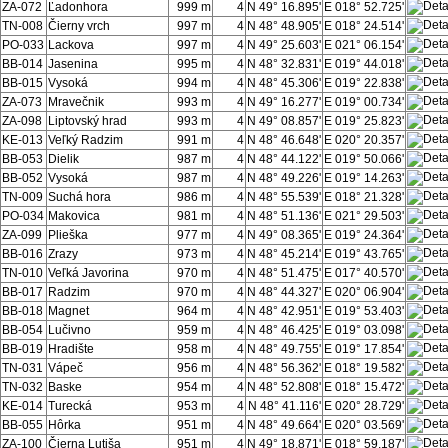
ZA-072
Ľadonhora
999 m
4
N 49° 16.895'
E 018° 52.725'
TN-008
Čierny vrch
997 m
4
N 48° 48.905'
E 018° 24.514'
PO-033
Lackova
997 m
4
N 49° 25.603'
E 021° 06.154'
BB-014
Jasenina
995 m
4
N 48° 32.831'
E 019° 44.018'
BB-015
Vysoká
994 m
4
N 48° 45.306'
E 019° 22.838'
ZA-073
Mravečnik
993 m
4
N 49° 16.277'
E 019° 00.734'
ZA-098
Liptovský hrad
993 m
4
N 49° 08.857'
E 019° 25.823'
KE-013
Veľký Radzim
991 m
4
N 48° 46.648'
E 020° 20.357'
BB-053
Dielik
987 m
4
N 48° 44.122'
E 019° 50.066'
BB-052
Vysoká
987 m
4
N 48° 49.226'
E 019° 14.263'
TN-009
Suchá hora
986 m
4
N 48° 55.539'
E 018° 21.328'
PO-034
Makovica
981 m
4
N 48° 51.136'
E 021° 29.503'
ZA-099
Plieška
977 m
4
N 49° 08.365'
E 019° 24.364'
BB-016
Zrazy
973 m
4
N 48° 45.214'
E 019° 43.765'
TN-010
Veľká Javorina
970 m
4
N 48° 51.475'
E 017° 40.570'
BB-017
Radzim
970 m
4
N 48° 44.327'
E 020° 06.904'
BB-018
Magnet
964 m
4
N 48° 42.951'
E 019° 53.403'
BB-054
Lučivno
959 m
4
N 48° 46.425'
E 019° 03.098'
BB-019
Hradište
958 m
4
N 48° 49.755'
E 019° 17.854'
TN-031
Vápeč
956 m
4
N 48° 56.362'
E 018° 19.582'
TN-032
Baske
954 m
4
N 48° 52.808'
E 018° 15.472'
KE-014
Turecká
953 m
4
N 48° 41.116'
E 020° 28.729'
BB-055
Hôrka
951 m
4
N 48° 49.664'
E 020° 03.569'
ZA-100
Čierna Lutiša
951 m
4
N 49° 18.871'
E 018° 59.187'