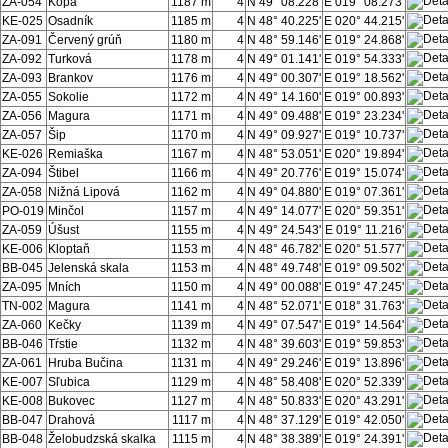
ZA-054
Kopa
1187 m
4
N 49° 08.228'
E 019° 08.273'
KE-025
Osadník
1185 m
4
N 48° 40.225'
E 020° 44.215'
ZA-091
Červený grúň
1180 m
4
N 48° 59.146'
E 019° 24.868'
ZA-092
Turková
1178 m
4
N 49° 01.141'
E 019° 54.333'
ZA-093
Brankov
1176 m
4
N 49° 00.307'
E 019° 18.562'
ZA-055
Sokolie
1172 m
4
N 49° 14.160'
E 019° 00.893'
ZA-056
Magura
1171 m
4
N 49° 09.488'
E 019° 23.234'
ZA-057
Šip
1170 m
4
N 49° 09.927'
E 019° 10.737'
KE-026
Remiaška
1167 m
4
N 48° 53.051'
E 020° 19.894'
ZA-094
Štibel
1166 m
4
N 49° 20.776'
E 019° 15.074'
ZA-058
Nižná Lipová
1162 m
4
N 49° 04.880'
E 019° 07.361'
PO-019
Minčol
1157 m
4
N 49° 14.077'
E 020° 59.351'
ZA-059
Úšust
1155 m
4
N 49° 24.543'
E 019° 11.216'
KE-006
Kloptaň
1153 m
4
N 48° 46.782'
E 020° 51.577'
BB-045
Jelenská skala
1153 m
4
N 48° 49.748'
E 019° 09.502'
ZA-095
Mních
1150 m
4
N 49° 00.088'
E 019° 47.245'
TN-002
Magura
1141 m
4
N 48° 52.071'
E 018° 31.763'
ZA-060
Kečky
1139 m
4
N 49° 07.547'
E 019° 14.564'
BB-046
Tŕstie
1132 m
4
N 48° 39.603'
E 019° 59.853'
ZA-061
Hruba Bučina
1131 m
4
N 49° 29.246'
E 019° 13.896'
KE-007
Sľubica
1129 m
4
N 48° 58.408'
E 020° 52.339'
KE-008
Bukovec
1127 m
4
N 48° 50.833'
E 020° 43.291'
BB-047
Drahová
1117 m
4
N 48° 37.129'
E 019° 42.050'
BB-048
Želobudzská skalka
1115 m
4
N 48° 38.389'
E 019° 24.391'