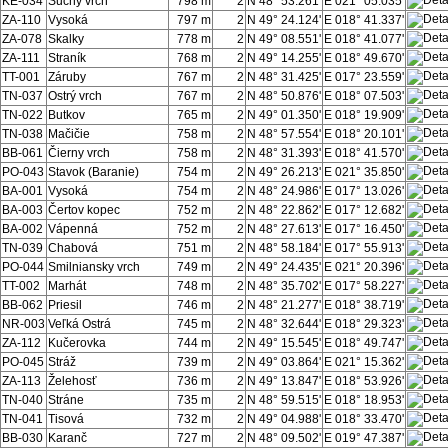
KE-034
Suchý vrch
798 m
2
N 48° 53.261'
E 021° 05.035'
ZA-110
Vysoká
797 m
2
N 49° 24.124'
E 018° 41.337'
ZA-078
Skalky
778 m
2
N 49° 08.551'
E 018° 41.077'
ZA-111
Straník
768 m
2
N 49° 14.255'
E 018° 49.670'
TT-001
Záruby
767 m
2
N 48° 31.425'
E 017° 23.559'
TN-037
Ostrý vrch
767 m
2
N 48° 50.876'
E 018° 07.503'
TN-022
Butkov
765 m
2
N 49° 01.350'
E 018° 19.909'
TN-038
Mačičie
758 m
2
N 48° 57.554'
E 018° 20.101'
BB-061
Čierny vrch
758 m
2
N 48° 31.393'
E 018° 41.570'
PO-043
Stavok (Baranie)
754 m
2
N 49° 26.213'
E 021° 35.850'
BA-001
Vysoká
754 m
2
N 48° 24.986'
E 017° 13.026'
BA-003
Čertov kopec
752 m
2
N 48° 22.862'
E 017° 12.682'
BA-002
Vápenná
752 m
2
N 48° 27.613'
E 017° 16.450'
TN-039
Chabová
751 m
2
N 48° 58.184'
E 017° 55.913'
PO-044
Smilniansky vrch
749 m
2
N 49° 24.435'
E 021° 20.396'
TT-002
Marhát
748 m
2
N 48° 35.702'
E 017° 58.227'
BB-062
Priesil
746 m
2
N 48° 21.277'
E 018° 38.719'
NR-003
Veľká Ostrá
745 m
2
N 48° 32.644'
E 018° 29.323'
ZA-112
Kučerovka
744 m
2
N 49° 15.545'
E 018° 49.747'
PO-045
Stráž
739 m
2
N 49° 03.864'
E 021° 15.362'
ZA-113
Želehosť
736 m
2
N 49° 13.847'
E 018° 53.926'
TN-040
Stráne
735 m
2
N 48° 59.515'
E 018° 18.953'
TN-041
Tisová
732 m
2
N 49° 04.988'
E 018° 33.470'
BB-030
Karanč
727 m
2
N 48° 09.502'
E 019° 47.387'