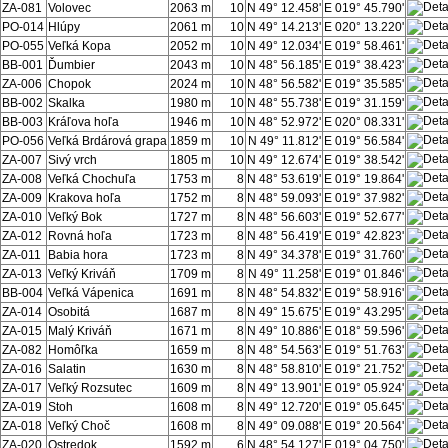
ZA-081
Volovec
2063 m
10
N 49° 12.458'
E 019° 45.790'
PO-014
Hlúpy
2061 m
10
N 49° 14.213'
E 020° 13.220'
PO-055
Veľká Kopa
2052 m
10
N 49° 12.034'
E 019° 58.461'
BB-001
Ďumbier
2043 m
10
N 48° 56.185'
E 019° 38.423'
ZA-006
Chopok
2024 m
10
N 48° 56.582'
E 019° 35.585'
BB-002
Skalka
1980 m
10
N 48° 55.738'
E 019° 31.159'
BB-003
Kráľova hoľa
1946 m
10
N 48° 52.972'
E 020° 08.331'
PO-056
Veľká Brdárová grapa
1859 m
10
N 49° 11.812'
E 019° 56.584'
ZA-007
Sivý vrch
1805 m
10
N 49° 12.674'
E 019° 38.542'
ZA-008
Veľká Chochuľa
1753 m
8
N 48° 53.619'
E 019° 19.864'
ZA-009
Krakova hoľa
1752 m
8
N 48° 59.093'
E 019° 37.982'
ZA-010
Veľký Bok
1727 m
8
N 48° 56.603'
E 019° 52.677'
ZA-012
Rovná hoľa
1723 m
8
N 48° 56.419'
E 019° 42.823'
ZA-011
Babia hora
1723 m
8
N 49° 34.378'
E 019° 31.760'
ZA-013
Veľký Kriváň
1709 m
8
N 49° 11.258'
E 019° 01.846'
BB-004
Veľká Vápenica
1691 m
8
N 48° 54.832'
E 019° 58.916'
ZA-014
Osobitá
1687 m
8
N 49° 15.675'
E 019° 43.295'
ZA-015
Malý Kriváň
1671 m
8
N 49° 10.886'
E 018° 59.596'
ZA-082
Homôľka
1659 m
8
N 48° 54.563'
E 019° 51.763'
ZA-016
Salatin
1630 m
8
N 48° 58.810'
E 019° 21.752'
ZA-017
Veľký Rozsutec
1609 m
8
N 49° 13.901'
E 019° 05.924'
ZA-019
Stoh
1608 m
8
N 49° 12.720'
E 019° 05.645'
ZA-018
Veľký Choč
1608 m
8
N 49° 09.088'
E 019° 20.564'
ZA-020
Ostredok
1592 m
6
N 48° 54.127'
E 019° 04.750'