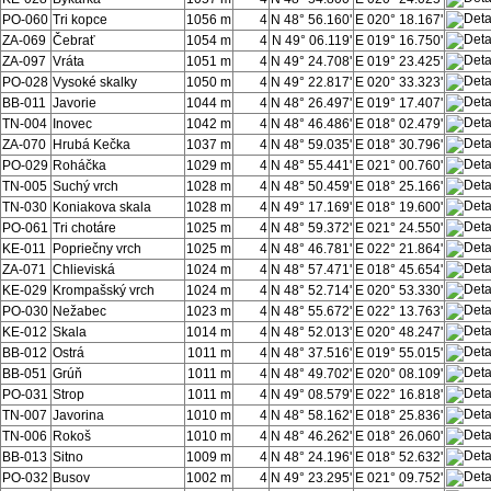
PO-060
Tri kopce
1056 m
4
N 48° 56.160'
E 020° 18.167'
ZA-069
Čebrať
1054 m
4
N 49° 06.119'
E 019° 16.750'
ZA-097
Vráta
1051 m
4
N 49° 24.708'
E 019° 23.425'
PO-028
Vysoké skalky
1050 m
4
N 49° 22.817'
E 020° 33.323'
BB-011
Javorie
1044 m
4
N 48° 26.497'
E 019° 17.407'
TN-004
Inovec
1042 m
4
N 48° 46.486'
E 018° 02.479'
ZA-070
Hrubá Kečka
1037 m
4
N 48° 59.035'
E 018° 30.796'
PO-029
Roháčka
1029 m
4
N 48° 55.441'
E 021° 00.760'
TN-005
Suchý vrch
1028 m
4
N 48° 50.459'
E 018° 25.166'
TN-030
Koniakova skala
1028 m
4
N 49° 17.169'
E 018° 19.600'
PO-061
Tri chotáre
1025 m
4
N 48° 59.372'
E 021° 24.550'
KE-011
Popriečny vrch
1025 m
4
N 48° 46.781'
E 022° 21.864'
ZA-071
Chlieviská
1024 m
4
N 48° 57.471'
E 018° 45.654'
KE-029
Krompašský vrch
1024 m
4
N 48° 52.714'
E 020° 53.330'
PO-030
Nežabec
1023 m
4
N 48° 55.672'
E 022° 13.763'
KE-012
Skala
1014 m
4
N 48° 52.013'
E 020° 48.247'
BB-012
Ostrá
1011 m
4
N 48° 37.516'
E 019° 55.015'
BB-051
Grúň
1011 m
4
N 48° 49.702'
E 020° 08.109'
PO-031
Strop
1011 m
4
N 49° 08.579'
E 022° 16.818'
TN-007
Javorina
1010 m
4
N 48° 58.162'
E 018° 25.836'
TN-006
Rokoš
1010 m
4
N 48° 46.262'
E 018° 26.060'
BB-013
Sitno
1009 m
4
N 48° 24.196'
E 018° 52.632'
PO-032
Busov
1002 m
4
N 49° 23.295'
E 021° 09.752'