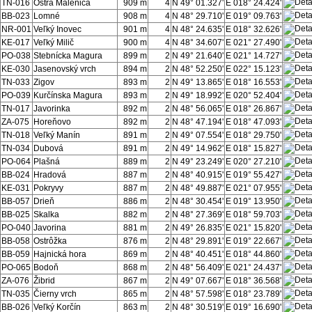
TN-016
Ostrá Malenica
909 m
4
N 49° 01.327'
E 018° 24.424'
BB-023
Lomné
908 m
4
N 48° 29.710'
E 019° 09.763'
NR-001
Veľký Inovec
901 m
4
N 48° 24.635'
E 018° 32.626'
KE-017
Veľký Milič
900 m
4
N 48° 34.607'
E 021° 27.490'
PO-038
Stebnícka Magura
899 m
2
N 49° 21.640'
E 021° 14.727'
KE-030
Jasenovský vrch
894 m
2
N 48° 52.250'
E 022° 15.123'
TN-033
Zigov
893 m
2
N 49° 13.865'
E 018° 16.553'
PO-039
Kurčínska Magura
893 m
2
N 49° 18.992'
E 020° 52.404'
TN-017
Javorinka
892 m
2
N 48° 56.065'
E 018° 26.867'
ZA-075
Horeňovo
892 m
2
N 48° 47.194'
E 018° 47.093'
TN-018
Veľký Manín
891 m
2
N 49° 07.554'
E 018° 29.750'
TN-034
Dubová
891 m
2
N 49° 14.962'
E 018° 15.827'
PO-064
Plašná
889 m
2
N 49° 23.249'
E 020° 27.210'
BB-024
Hradová
887 m
2
N 48° 40.915'
E 019° 55.427'
KE-031
Pokryvy
887 m
2
N 48° 49.887'
E 021° 07.955'
BB-057
Drieň
886 m
2
N 48° 30.454'
E 019° 13.950'
BB-025
Skalka
882 m
2
N 48° 27.369'
E 018° 59.703'
PO-040
Javorina
881 m
2
N 49° 26.835'
E 021° 15.820'
BB-058
Ostrôžka
876 m
2
N 48° 29.891'
E 019° 22.667'
BB-059
Hajnická hora
869 m
2
N 48° 40.451'
E 018° 44.860'
PO-065
Bodoň
868 m
2
N 48° 56.409'
E 021° 24.437'
ZA-076
Žibrid
867 m
2
N 49° 07.667'
E 018° 36.568'
TN-035
Čierny vrch
865 m
2
N 48° 57.598'
E 018° 23.789'
BB-026
Veľký Korčín
863 m
2
N 48° 30.519'
E 019° 16.690'