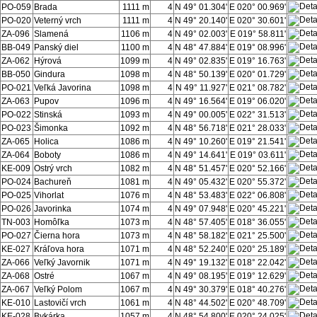
PO-059
Brada
1111 m
4
N 49° 01.304'
E 020° 00.969'
PO-020
Veterný vrch
1111 m
4
N 49° 20.140'
E 020° 30.601'
ZA-096
Slamená
1106 m
4
N 49° 02.003'
E 019° 58.811'
BB-049
Panský diel
1100 m
4
N 48° 47.884'
E 019° 08.996'
ZA-062
Hýrová
1099 m
4
N 49° 02.835'
E 019° 16.763'
BB-050
Gindura
1098 m
4
N 48° 50.139'
E 020° 01.729'
PO-021
Veľká Javorina
1098 m
4
N 49° 11.927'
E 021° 08.782'
ZA-063
Pupov
1096 m
4
N 49° 16.564'
E 019° 06.020'
PO-022
Stinská
1093 m
4
N 49° 00.005'
E 022° 31.513'
PO-023
Šimonka
1092 m
4
N 48° 56.718'
E 021° 28.033'
ZA-065
Holica
1086 m
4
N 49° 10.260'
E 019° 21.541'
ZA-064
Boboty
1086 m
4
N 49° 14.641'
E 019° 03.611'
KE-009
Ostrý vrch
1082 m
4
N 48° 51.457'
E 020° 52.166'
PO-024
Bachureň
1081 m
4
N 49° 05.432'
E 020° 55.372'
PO-025
Vihorlat
1076 m
4
N 48° 53.483'
E 022° 06.808'
PO-026
Javorinka
1074 m
4
N 49° 07.948'
E 020° 45.221'
TN-003
Homôľka
1073 m
4
N 48° 57.405'
E 018° 36.055'
PO-027
Čierna hora
1073 m
4
N 48° 58.182'
E 021° 25.500'
KE-027
Kráľova hora
1071 m
4
N 48° 52.240'
E 020° 25.189'
ZA-066
Veľký Javornik
1071 m
4
N 49° 19.132'
E 018° 22.042'
ZA-068
Ostré
1067 m
4
N 49° 08.195'
E 019° 12.629'
ZA-067
Veľký Polom
1067 m
4
N 49° 30.379'
E 018° 40.276'
KE-010
Lastovičí vrch
1061 m
4
N 48° 44.502'
E 020° 48.709'
KE-028
Bykárka
1057 m
4
N 48° 54.800'
E 020° 24.025'