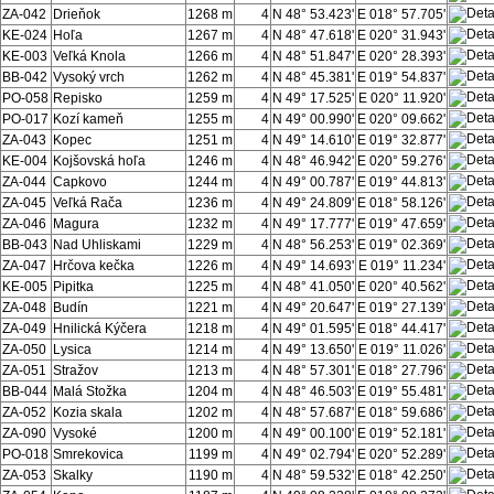
ZA-042
Drieňok
1268 m
4
N 48° 53.423'
E 018° 57.705'
KE-024
Hoľa
1267 m
4
N 48° 47.618'
E 020° 31.943'
KE-003
Veľká Knola
1266 m
4
N 48° 51.847'
E 020° 28.393'
BB-042
Vysoký vrch
1262 m
4
N 48° 45.381'
E 019° 54.837'
PO-058
Repisko
1259 m
4
N 49° 17.525'
E 020° 11.920'
PO-017
Kozí kameň
1255 m
4
N 49° 00.990'
E 020° 09.662'
ZA-043
Kopec
1251 m
4
N 49° 14.610'
E 019° 32.877'
KE-004
Kojšovská hoľa
1246 m
4
N 48° 46.942'
E 020° 59.276'
ZA-044
Capkovo
1244 m
4
N 49° 00.787'
E 019° 44.813'
ZA-045
Veľká Rača
1236 m
4
N 49° 24.809'
E 018° 58.126'
ZA-046
Magura
1232 m
4
N 49° 17.777'
E 019° 47.659'
BB-043
Nad Uhliskami
1229 m
4
N 48° 56.253'
E 019° 02.369'
ZA-047
Hrčova kečka
1226 m
4
N 49° 14.693'
E 019° 11.234'
KE-005
Pipitka
1225 m
4
N 48° 41.050'
E 020° 40.562'
ZA-048
Budín
1221 m
4
N 49° 20.647'
E 019° 27.139'
ZA-049
Hnilická Kýčera
1218 m
4
N 49° 01.595'
E 018° 44.417'
ZA-050
Lysica
1214 m
4
N 49° 13.650'
E 019° 11.026'
ZA-051
Stražov
1213 m
4
N 48° 57.301'
E 018° 27.796'
BB-044
Malá Stožka
1204 m
4
N 48° 46.503'
E 019° 55.481'
ZA-052
Kozia skala
1202 m
4
N 48° 57.687'
E 018° 59.686'
ZA-090
Vysoké
1200 m
4
N 49° 00.100'
E 019° 52.181'
PO-018
Smrekovica
1199 m
4
N 49° 02.794'
E 020° 52.289'
ZA-053
Skalky
1190 m
4
N 48° 59.532'
E 018° 42.250'