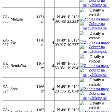
ZA-
1171
N 49°
E 019°
Magura
4
056
m
09.488'
23.234'
ZA-
1170
N 49°
E 019°
Šip
4
057
m
09.927'
10.737'
KE-
1167
N 48°
E 020°
Remiaška
4
026
m
53.051'
19.894'
ZA-
1166
N 49°
E 019°
Štibel
4
094
m
20.776'
15.074'
ZA-
1162
N 49°
E 019°