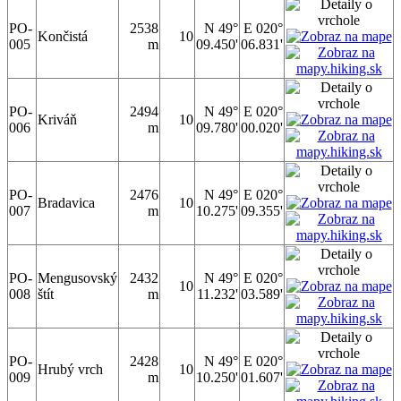
PO-
2538
N 49°
E 020°
Končistá
10
005
m
09.450'
06.831'
PO-
2494
N 49°
E 020°
Kriváň
10
006
m
09.780'
00.020'
PO-
2476
N 49°
E 020°
Bradavica
10
007
m
10.275'
09.355'
PO-
Mengusovský
2432
N 49°
E 020°
10
008
štít
m
11.232'
03.589'
PO-
2428
N 49°
E 020°
Hrubý vrch
10
009
m
10.250'
01.607'