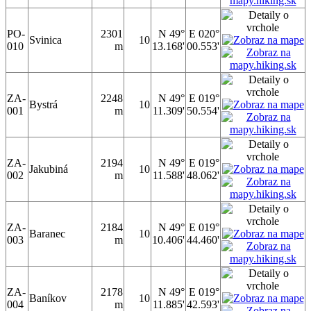
PO-
2301
N 49°
E 020°
Svinica
10
010
m
13.168'
00.553'
ZA-
2248
N 49°
E 019°
Bystrá
10
001
m
11.309'
50.554'
ZA-
2194
N 49°
E 019°
Jakubiná
10
002
m
11.588'
48.062'
ZA-
2184
N 49°
E 019°
Baranec
10
003
m
10.406'
44.460'
ZA-
2178
N 49°
E 019°
Baníkov
10
004
m
11.885'
42.593'