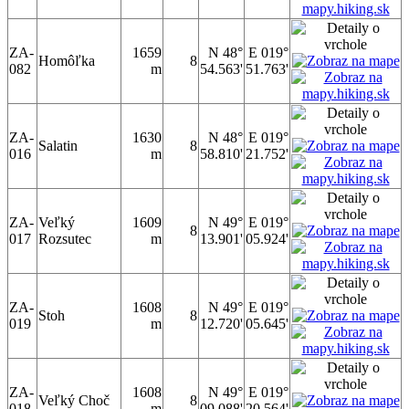
ZA-
1659
N 48°
E 019°
Homôľka
8
082
m
54.563'
51.763'
ZA-
1630
N 48°
E 019°
Salatin
8
016
m
58.810'
21.752'
ZA-
Veľký
1609
N 49°
E 019°
8
017
Rozsutec
m
13.901'
05.924'
ZA-
1608
N 49°
E 019°
Stoh
8
019
m
12.720'
05.645'
ZA-
1608
N 49°
E 019°
Veľký Choč
8
018
m
09.088'
20.564'