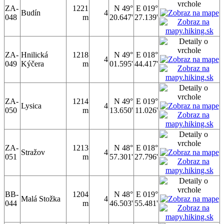
ZA-
1221
N 49°
E 019°
Budín
4
048
m
20.647'
27.139'
ZA-
Hnilická
1218
N 49°
E 018°
4
049
Kýčera
m
01.595'
44.417'
ZA-
1214
N 49°
E 019°
Lysica
4
050
m
13.650'
11.026'
ZA-
1213
N 48°
E 018°
Stražov
4
051
m
57.301'
27.796'
BB-
1204
N 48°
E 019°
Malá Stožka
4
044
m
46.503'
55.481'