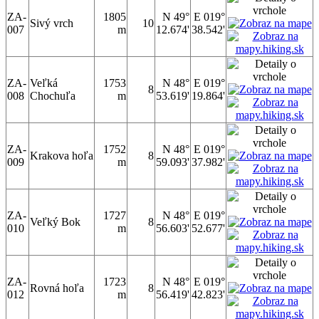
ZA-
1805
N 49°
E 019°
Sivý vrch
10
007
m
12.674'
38.542'
ZA-
Veľká
1753
N 48°
E 019°
8
008
Chochuľa
m
53.619'
19.864'
ZA-
1752
N 48°
E 019°
Krakova hoľa
8
009
m
59.093'
37.982'
ZA-
1727
N 48°
E 019°
Veľký Bok
8
010
m
56.603'
52.677'
ZA-
1723
N 48°
E 019°
Rovná hoľa
8
012
m
56.419'
42.823'