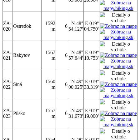
ZA-
1592
N 48°
E 019°
Ostredok
6
020
m
54.127'
04.750'
ZA-
1567
N 48°
E 019°
Rakytov
6
021
m
57.644'
10.753'
ZA-
1560
N 49°
E 019°
Siná
6
022
m
00.025'
33.319'
ZA-
1557
N 49°
E 019°
Pilsko
6
023
m
31.673'
19.000'
ZA-
1554
N 48°
E 019°