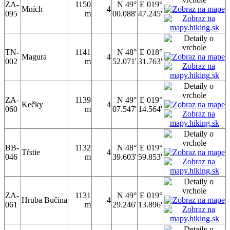
ZA-
1150
N 49°
E 019°
Mních
4
095
m
00.088'
47.245'
TN-
1141
N 48°
E 018°
Magura
4
002
m
52.071'
31.763'
ZA-
1139
N 49°
E 019°
Kečky
4
060
m
07.547'
14.564'
BB-
1132
N 48°
E 019°
Tŕstie
4
046
m
39.603'
59.853'
ZA-
1131
N 49°
E 019°
Hruba Bučina
4
061
m
29.246'
13.896'