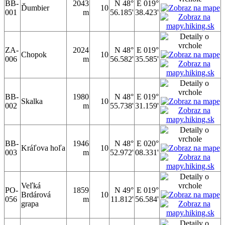
BB-
2043
N 48°
E 019°
Ďumbier
10
001
m
56.185'
38.423'
ZA-
2024
N 48°
E 019°
Chopok
10
006
m
56.582'
35.585'
BB-
1980
N 48°
E 019°
Skalka
10
002
m
55.738'
31.159'
BB-
1946
N 48°
E 020°
Kráľova hoľa
10
003
m
52.972'
08.331'
Veľká
PO-
1859
N 49°
E 019°
Brdárová
10
056
m
11.812'
56.584'
grapa