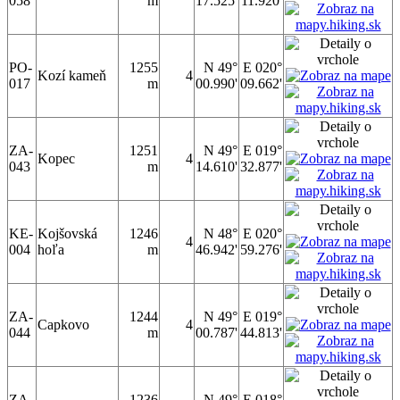
058
m
17.525'
11.920'
PO-
1255
N 49°
E 020°
Kozí kameň
4
017
m
00.990'
09.662'
ZA-
1251
N 49°
E 019°
Kopec
4
043
m
14.610'
32.877'
KE-
Kojšovská
1246
N 48°
E 020°
4
004
hoľa
m
46.942'
59.276'
ZA-
1244
N 49°
E 019°
Capkovo
4
044
m
00.787'
44.813'
ZA-
1236
N 49°
E 018°