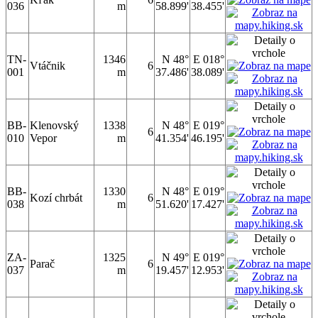
036
m
58.899'
38.455'
TN-
1346
N 48°
E 018°
Vtáčnik
6
001
m
37.486'
38.089'
BB-
Klenovský
1338
N 48°
E 019°
6
010
Vepor
m
41.354'
46.195'
BB-
1330
N 48°
E 019°
Kozí chrbát
6
038
m
51.620'
17.427'
ZA-
1325
N 49°
E 019°
Parač
6
037
m
19.457'
12.953'