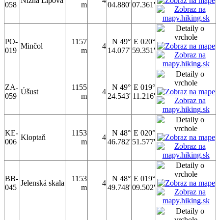
Nižná Lipová
4
058
m
04.880'
07.361'
PO-
1157
N 49°
E 020°
Minčol
4
019
m
14.077'
59.351'
ZA-
1155
N 49°
E 019°
Úšust
4
059
m
24.543'
11.216'
KE-
1153
N 48°
E 020°
Kloptaň
4
006
m
46.782'
51.577'
BB-
1153
N 48°
E 019°
Jelenská skala
4
045
m
49.748'
09.502'