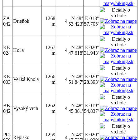
ZA-
1268
N 48°
E 018°
Drieňok
4
042
m
53.423'
57.705'
KE-
1267
N 48°
E 020°
Hoľa
4
024
m
47.618'
31.943'
KE-
1266
N 48°
E 020°
Veľká Knola
4
003
m
51.847'
28.393'
BB-
1262
N 48°
E 019°
Vysoký vrch
4
042
m
45.381'
54.837'
PO-
1259
N 49°
E 020°
Repisko
4