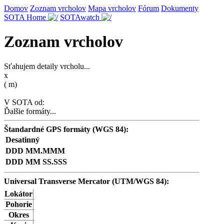
Domov
Zoznam vrcholov
Mapa vrcholov
Fórum
Dokumenty
SOTA Home
SOTAwatch
Zoznam vrcholov
Sťahujem detaily vrcholu...
x
(
m)
V SOTA od:
Ďalšie formáty...
Štandardné GPS formáty (WGS 84):
Desatinný
DDD MM.MMM
DDD MM SS.SSS
Universal Transverse Mercator (UTM/WGS 84):
Lokátor
Pohorie
Okres