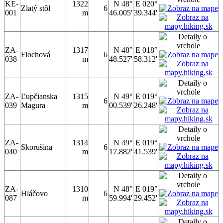
KE-
1322
N 48°
E 020°
Zlatý stôl
6
001
m
46.005'
39.344'
ZA-
1317
N 48°
E 018°
Flochová
6
038
m
48.527'
58.312'
ZA-
Ľupčianska
1315
N 49°
E 019°
6
039
Magura
m
00.539'
26.248'
ZA-
1314
N 49°
E 019°
Skorušina
6
040
m
17.882'
41.539'
ZA-
1310
N 48°
E 019°
Hláčovo
6
087
m
59.994'
29.452'