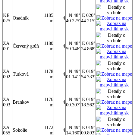
KE-
1185
N 48°
E 020°
Osadník
4
025
m
40.225'
44.215'
ZA-
1180
N 48°
E 019°
Červený grúň
4
091
m
59.146'
24.868'
ZA-
1178
N 49°
E 019°
Turková
4
092
m
01.141'
54.333'
ZA-
1176
N 49°
E 019°
Brankov
4
093
m
00.307'
18.562'
ZA-
1172
N 49°
E 019°
Sokolie
4
055
m
14.160'
00.893'