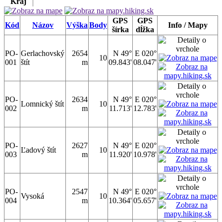
Kraj
GPS
GPS
Kód
Názov
Výška
Body
Info / Mapy
šírka
dĺžka
PO-
Gerlachovský
2654
N 49°
E 020°
10
001
štít
m
09.843'
08.047'
PO-
2634
N 49°
E 020°
Lomnický štít
10
002
m
11.713'
12.783'
PO-
2627
N 49°
E 020°
Ľadový štít
10
003
m
11.920'
10.978'
PO-
2547
N 49°
E 020°
Vysoká
10
004
m
10.364'
05.657'