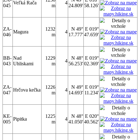
Veľká Rača
4
045
m
24.809'
58.126'
ZA-
1232
N 49°
E 019°
Magura
4
046
m
17.777'
47.659'
BB-
Nad
1229
N 48°
E 019°
4
043
Uhliskami
m
56.253'
02.369'
ZA-
1226
N 49°
E 019°
Hrčova kečka
4
047
m
14.693'
11.234'
KE-
1225
N 48°
E 020°
Pipitka
4
005
m
41.050'
40.562'