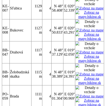
KE-
1129
N 48°
E 020°
Sľubica
4
007
m
58.408'
52.339'
KE-
1127
N 48°
E 020°
Bukovec
4
008
m
50.833'
43.291'
BB-
1117
N 48°
E 019°
Drahová
4
047
m
37.129'
42.050'
BB-
Želobudzská
1115
N 48°
E 019°
4
048
skalka
m
38.389'
24.391'
PO-
1111
N 49°
E 020°
Brada
4
059
m
01.304'
00.969'