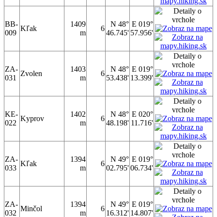
BB-
1409
N 48°
E 019°
Kľak
6
009
m
46.745'
57.956'
ZA-
1403
N 48°
E 019°
Zvolen
6
031
m
53.438'
13.399'
KE-
1402
N 48°
E 020°
Kyprov
6
022
m
48.198'
11.716'
ZA-
1394
N 49°
E 019°
Kľak
6
033
m
02.795'
06.734'
ZA-
1394
N 49°
E 019°
Minčol
6
032
m
16.312'
14.807'