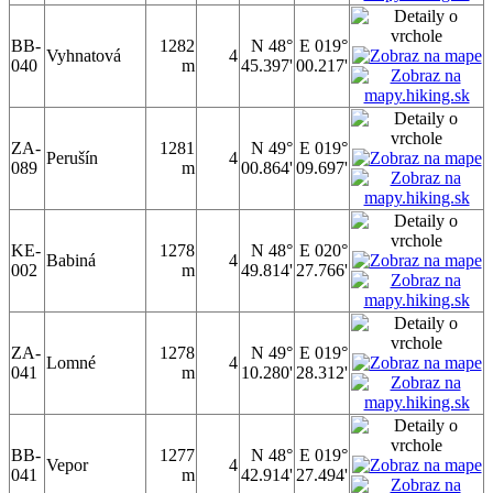
BB-
1282
N 48°
E 019°
Vyhnatová
4
040
m
45.397'
00.217'
ZA-
1281
N 49°
E 019°
Perušín
4
089
m
00.864'
09.697'
KE-
1278
N 48°
E 020°
Babiná
4
002
m
49.814'
27.766'
ZA-
1278
N 49°
E 019°
Lomné
4
041
m
10.280'
28.312'
BB-
1277
N 48°
E 019°
Vepor
4
041
m
42.914'
27.494'