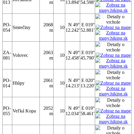
013
m
13.894'
54.598'
PO-
2068
N 49°
E 019°
Smrečiny
10
054
m
12.242'
52.881'
ZA-
2063
N 49°
E 019°
Volovec
10
081
m
12.458'
45.790'
PO-
2061
N 49°
E 020°
Hlúpy
10
014
m
14.213'
13.220'
PO-
2052
N 49°
E 019°
Veľká Kopa
10
055
m
12.034'
58.461'