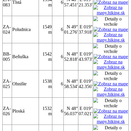
Tlstá
6
083
m
57.451'
21.353'
ZA-
1549
N 49°
E 019°
Poludnica
6
024
m
01.276'
37.918'
BB-
1542
N 48°
E 019°
Beňuška
6
005
m
52.818'
43.973'
ZA-
1538
N 48°
E 019°
Ohnište
6
025
m
58.534'
42.356'
ZA-
1532
N 48°
E 019°
Ploská
6
026
m
56.037'
07.021'