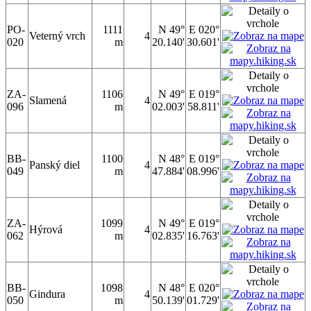
PO-
1111
N 49°
E 020°
Veterný vrch
4
020
m
20.140'
30.601'
ZA-
1106
N 49°
E 019°
Slamená
4
096
m
02.003'
58.811'
BB-
1100
N 48°
E 019°
Panský diel
4
049
m
47.884'
08.996'
ZA-
1099
N 49°
E 019°
Hýrová
4
062
m
02.835'
16.763'
BB-
1098
N 48°
E 020°
Gindura
4
050
m
50.139'
01.729'