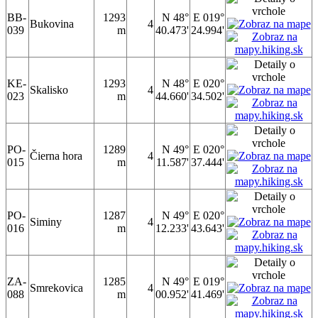
BB-
1293
N 48°
E 019°
Bukovina
4
039
m
40.473'
24.994'
KE-
1293
N 48°
E 020°
Skalisko
4
023
m
44.660'
34.502'
PO-
1289
N 49°
E 020°
Čierna hora
4
015
m
11.587'
37.444'
PO-
1287
N 49°
E 020°
Siminy
4
016
m
12.233'
43.643'
ZA-
1285
N 49°
E 019°
Smrekovica
4
088
m
00.952'
41.469'