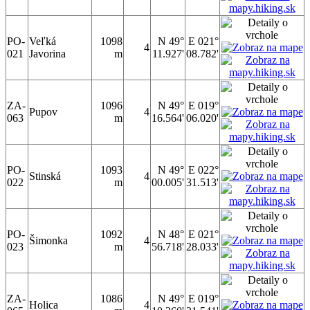
PO-
Veľká
1098
N 49°
E 021°
4
021
Javorina
m
11.927'
08.782'
ZA-
1096
N 49°
E 019°
Pupov
4
063
m
16.564'
06.020'
PO-
1093
N 49°
E 022°
Stinská
4
022
m
00.005'
31.513'
PO-
1092
N 48°
E 021°
Šimonka
4
023
m
56.718'
28.033'
ZA-
1086
N 49°
E 019°
Holica
4