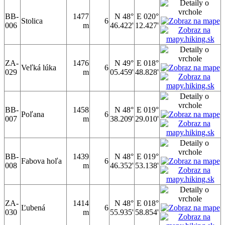
BB-
1477
N 48°
E 020°
Stolica
6
006
m
46.422'
12.427'
ZA-
1476
N 49°
E 018°
Veľká lúka
6
029
m
05.459'
48.828'
BB-
1458
N 48°
E 019°
Poľana
6
007
m
38.209'
29.010'
BB-
1439
N 48°
E 019°
Fabova hoľa
6
008
m
46.352'
53.138'
ZA-
1414
N 48°
E 018°
Ľubená
6
030
m
55.935'
58.854'