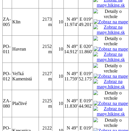
ZA-
2173
N 49°
E 019°
Klin
10
005
m
11.974'
49.201'
PO-
2152
N 49°
E 020°
Havran
10
011
m
14.912'
11.860'
PO-
Veľká
2127
N 49°
E 019°
10
012
Kamenistá
m
11.759'
52.175'
ZA-
2125
N 49°
E 019°
Plačlivé
10
080
m
11.830'
44.902'
PO-
2122
N 49°
E 019°
Kresanica
10