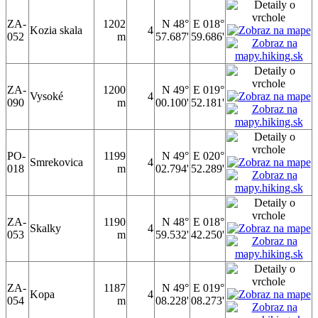
ZA-
1202
N 48°
E 018°
Kozia skala
4
052
m
57.687'
59.686'
ZA-
1200
N 49°
E 019°
Vysoké
4
090
m
00.100'
52.181'
PO-
1199
N 49°
E 020°
Smrekovica
4
018
m
02.794'
52.289'
ZA-
1190
N 48°
E 018°
Skalky
4
053
m
59.532'
42.250'
ZA-
1187
N 49°
E 019°
Kopa
4
054
m
08.228'
08.273'