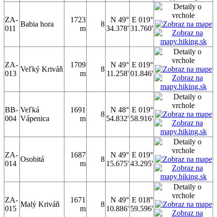
ZA-
1723
N 49°
E 019°
Babia hora
8
011
m
34.378'
31.760'
ZA-
1709
N 49°
E 019°
Veľký Kriváň
8
013
m
11.258'
01.846'
BB-
Veľká
1691
N 48°
E 019°
8
004
Vápenica
m
54.832'
58.916'
ZA-
1687
N 49°
E 019°
Osobitá
8
014
m
15.675'
43.295'
ZA-
1671
N 49°
E 018°
Malý Kriváň
8
015
m
10.886'
59.596'