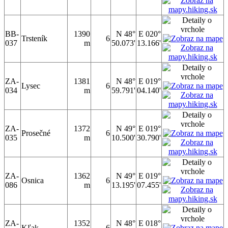
BB-
1390
N 48°
E 020°
Trsteník
6
037
m
50.073'
13.166'
ZA-
1381
N 48°
E 019°
Lysec
6
034
m
59.791'
04.140'
ZA-
1372
N 49°
E 019°
Prosečné
6
035
m
10.500'
30.790'
ZA-
1362
N 49°
E 019°
Osnica
6
086
m
13.195'
07.455'
ZA-
1352
N 48°
E 018°
Kľak
6