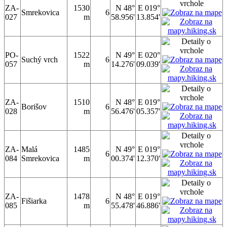
ZA-
1530
N 48°
E 019°
Smrekovica
6
027
m
58.956'
13.854'
PO-
1522
N 49°
E 020°
Suchý vrch
6
057
m
14.276'
09.039'
ZA-
1510
N 48°
E 019°
Borišov
6
028
m
56.476'
05.357'
ZA-
Malá
1485
N 49°
E 019°
6
084
Smrekovica
m
00.374'
12.370'
ZA-
1478
N 48°
E 019°
Fišiarka
6
085
m
55.478'
46.886'