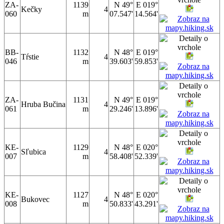
ZA-
1139
N 49°
E 019°
Kečky
4
060
m
07.547'
14.564'
BB-
1132
N 48°
E 019°
Tŕstie
4
046
m
39.603'
59.853'
ZA-
1131
N 49°
E 019°
Hruba Bučina
4
061
m
29.246'
13.896'
KE-
1129
N 48°
E 020°
Sľubica
4
007
m
58.408'
52.339'
KE-
1127
N 48°
E 020°
Bukovec
4
008
m
50.833'
43.291'