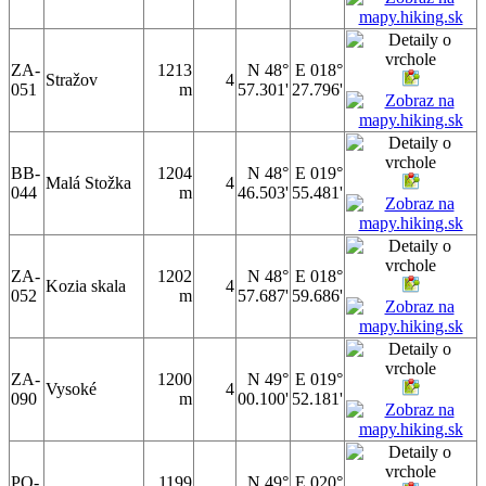
ZA-
1213
N 48°
E 018°
Stražov
4
051
m
57.301'
27.796'
BB-
1204
N 48°
E 019°
Malá Stožka
4
044
m
46.503'
55.481'
ZA-
1202
N 48°
E 018°
Kozia skala
4
052
m
57.687'
59.686'
ZA-
1200
N 49°
E 019°
Vysoké
4
090
m
00.100'
52.181'
PO-
1199
N 49°
E 020°