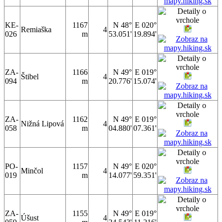
KE-
1167
N 48°
E 020°
Remiaška
4
026
m
53.051'
19.894'
ZA-
1166
N 49°
E 019°
Štibel
4
094
m
20.776'
15.074'
ZA-
1162
N 49°
E 019°
Nižná Lipová
4
058
m
04.880'
07.361'
PO-
1157
N 49°
E 020°
Minčol
4
019
m
14.077'
59.351'
ZA-
1155
N 49°
E 019°
Úšust
4