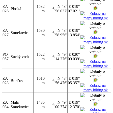
ZA-
1532
N 48°
E 019°
Ploská
6
026
m
56.037'
07.021'
ZA-
1530
N 48°
E 019°
Smrekovica
6
027
m
58.956'
13.854'
PO-
1522
N 49°
E 020°
Suchý vrch
6
057
m
14.276'
09.039'
ZA-
1510
N 48°
E 019°
Borišov
6
028
m
56.476'
05.357'
ZA-
Malá
1485
N 49°
E 019°
6
084
Smrekovica
m
00.374'
12.370'