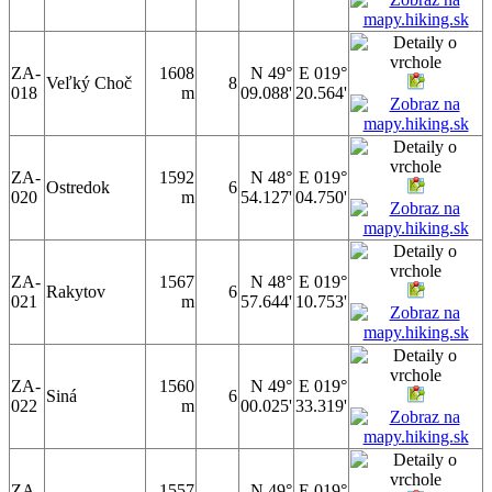
ZA-
1608
N 49°
E 019°
Veľký Choč
8
018
m
09.088'
20.564'
ZA-
1592
N 48°
E 019°
Ostredok
6
020
m
54.127'
04.750'
ZA-
1567
N 48°
E 019°
Rakytov
6
021
m
57.644'
10.753'
ZA-
1560
N 49°
E 019°
Siná
6
022
m
00.025'
33.319'
ZA-
1557
N 49°
E 019°