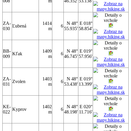
008
m
46.352'
53.138'
ZA-
1414
N 48°
E 018°
Ľubená
6
030
m
55.935'
58.854'
BB-
1409
N 48°
E 019°
Kľak
6
009
m
46.745'
57.956'
ZA-
1403
N 48°
E 019°
Zvolen
6
031
m
53.438'
13.399'
KE-
1402
N 48°
E 020°
Kyprov
6
022
m
48.198'
11.716'