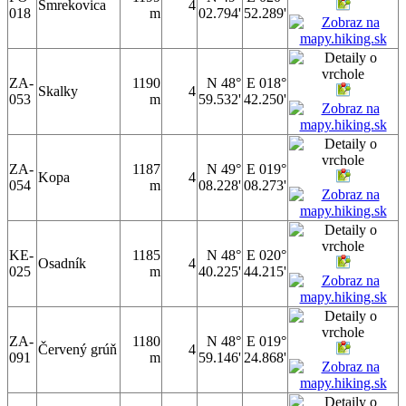
Smrekovica
4
018
m
02.794'
52.289'
ZA-
1190
N 48°
E 018°
Skalky
4
053
m
59.532'
42.250'
ZA-
1187
N 49°
E 019°
Kopa
4
054
m
08.228'
08.273'
KE-
1185
N 48°
E 020°
Osadník
4
025
m
40.225'
44.215'
ZA-
1180
N 48°
E 019°
Červený grúň
4
091
m
59.146'
24.868'