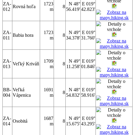
ZA-
1723
N 48°
E 019°
Rovná hoľa
8
012
m
56.419'
42.823'
ZA-
1723
N 49°
E 019°
Babia hora
8
011
m
34.378'
31.760'
ZA-
1709
N 49°
E 019°
Veľký Kriváň
8
013
m
11.258'
01.846'
BB-
Veľká
1691
N 48°
E 019°
8
004
Vápenica
m
54.832'
58.916'
ZA-
1687
N 49°
E 019°
Osobitá
8
014
m
15.675'
43.295'