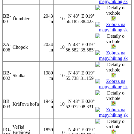
BB-
2043
N 48°
E 019°
Ďumbier
10
001
m
56.185'
38.423'
ZA-
2024
N 48°
E 019°
Chopok
10
006
m
56.582'
35.585'
BB-
1980
N 48°
E 019°
Skalka
10
002
m
55.738'
31.159'
BB-
1946
N 48°
E 020°
Kráľova hoľa
10
003
m
52.972'
08.331'
Veľká
PO-
1859
N 49°
E 019°
Brdárová
10