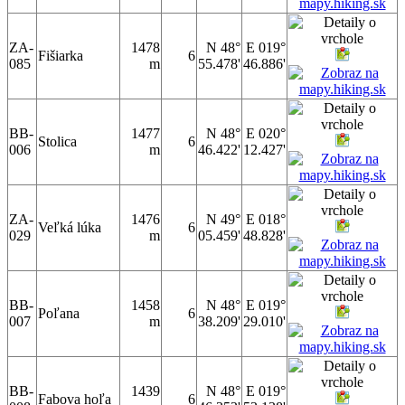
ZA-
1478
N 48°
E 019°
Fišiarka
6
085
m
55.478'
46.886'
BB-
1477
N 48°
E 020°
Stolica
6
006
m
46.422'
12.427'
ZA-
1476
N 49°
E 018°
Veľká lúka
6
029
m
05.459'
48.828'
BB-
1458
N 48°
E 019°
Poľana
6
007
m
38.209'
29.010'
BB-
1439
N 48°
E 019°
Fabova hoľa
6