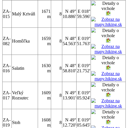
ZA-
1671
N 49°
E 018°
Malý Kriváň
8
015
m
10.886'
59.596'
ZA-
1659
N 48°
E 019°
Homôľka
8
082
m
54.563'
51.763'
ZA-
1630
N 48°
E 019°
Salatin
8
016
m
58.810'
21.752'
ZA-
Veľký
1609
N 49°
E 019°
8
017
Rozsutec
m
13.901'
05.924'
ZA-
1608
N 49°
E 019°
Stoh
8
019
m
12.720'
05.645'