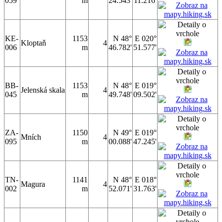
059
m
24.543'
11.216'
KE-
1153
N 48°
E 020°
Kloptaň
4
006
m
46.782'
51.577'
BB-
1153
N 48°
E 019°
Jelenská skala
4
045
m
49.748'
09.502'
ZA-
1150
N 49°
E 019°
Mních
4
095
m
00.088'
47.245'
TN-
1141
N 48°
E 018°
Magura
4
002
m
52.071'
31.763'