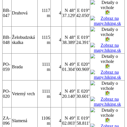
BB-
1117
N 48°
E 019°
Drahová
4
047
m
37.129'
42.050'
BB-
Želobudzská
1115
N 48°
E 019°
4
048
skalka
m
38.389'
24.391'
PO-
1111
N 49°
E 020°
Brada
4
059
m
01.304'
00.969'
PO-
1111
N 49°
E 020°
Veterný vrch
4
020
m
20.140'
30.601'
ZA-
1106
N 49°
E 019°
Slamená
4
096
m
02.003'
58.811'