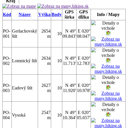
Kraj
GPS
GPS
Kód
Názov
Výška
Body
Info / Mapy
šírka
dĺžka
PO-
Gerlachovský
2654
N 49°
E 020°
10
001
štít
m
09.843'
08.047'
PO-
2634
N 49°
E 020°
Lomnický štít
10
002
m
11.713'
12.783'
PO-
2627
N 49°
E 020°
Ľadový štít
10
003
m
11.920'
10.978'
PO-
2547
N 49°
E 020°
Vysoká
10
004
m
10.364'
05.657'