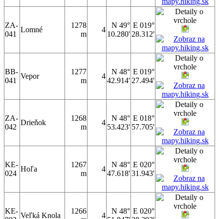
ZA-
1278
N 49°
E 019°
Lomné
4
041
m
10.280'
28.312'
BB-
1277
N 48°
E 019°
Vepor
4
041
m
42.914'
27.494'
ZA-
1268
N 48°
E 018°
Drieňok
4
042
m
53.423'
57.705'
KE-
1267
N 48°
E 020°
Hoľa
4
024
m
47.618'
31.943'
KE-
1266
N 48°
E 020°
Veľká Knola
4