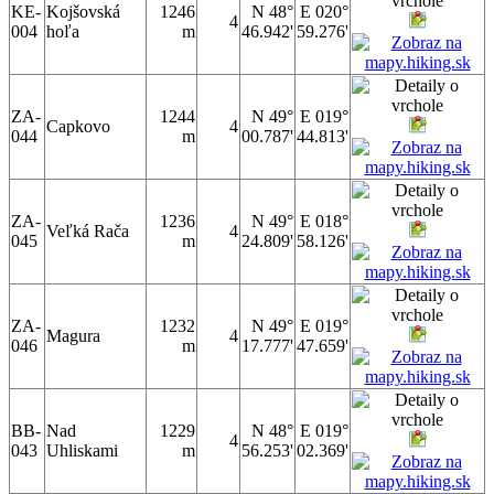
KE-
Kojšovská
1246
N 48°
E 020°
4
004
hoľa
m
46.942'
59.276'
ZA-
1244
N 49°
E 019°
Capkovo
4
044
m
00.787'
44.813'
ZA-
1236
N 49°
E 018°
Veľká Rača
4
045
m
24.809'
58.126'
ZA-
1232
N 49°
E 019°
Magura
4
046
m
17.777'
47.659'
BB-
Nad
1229
N 48°
E 019°
4
043
Uhliskami
m
56.253'
02.369'