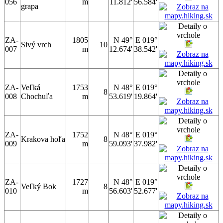
056
m
11.812'
56.584'
grapa
ZA-
1805
N 49°
E 019°
Sivý vrch
10
007
m
12.674'
38.542'
ZA-
Veľká
1753
N 48°
E 019°
8
008
Chochuľa
m
53.619'
19.864'
ZA-
1752
N 48°
E 019°
Krakova hoľa
8
009
m
59.093'
37.982'
ZA-
1727
N 48°
E 019°
Veľký Bok
8
010
m
56.603'
52.677'