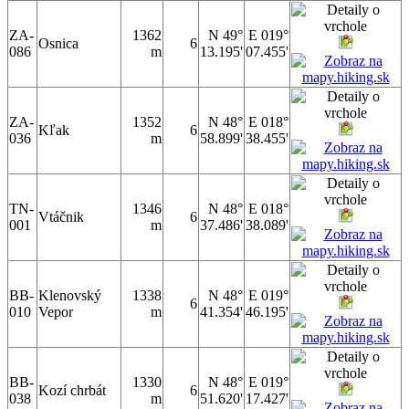
ZA-
1362
N 49°
E 019°
Osnica
6
086
m
13.195'
07.455'
ZA-
1352
N 48°
E 018°
Kľak
6
036
m
58.899'
38.455'
TN-
1346
N 48°
E 018°
Vtáčnik
6
001
m
37.486'
38.089'
BB-
Klenovský
1338
N 48°
E 019°
6
010
Vepor
m
41.354'
46.195'
BB-
1330
N 48°
E 019°
Kozí chrbát
6
038
m
51.620'
17.427'