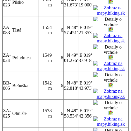
Pilsko
6
023
m
31.673'
19.000'
ZA-
1554
N 48°
E 019°
Tlstá
6
083
m
57.451'
21.353'
ZA-
1549
N 49°
E 019°
Poludnica
6
024
m
01.276'
37.918'
BB-
1542
N 48°
E 019°
Beňuška
6
005
m
52.818'
43.973'
ZA-
1538
N 48°
E 019°
Ohnište
6
025
m
58.534'
42.356'