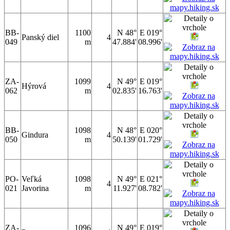
BB-
1100
N 48°
E 019°
Panský diel
4
049
m
47.884'
08.996'
ZA-
1099
N 49°
E 019°
Hýrová
4
062
m
02.835'
16.763'
BB-
1098
N 48°
E 020°
Gindura
4
050
m
50.139'
01.729'
PO-
Veľká
1098
N 49°
E 021°
4
021
Javorina
m
11.927'
08.782'
ZA-
1096
N 49°
E 019°