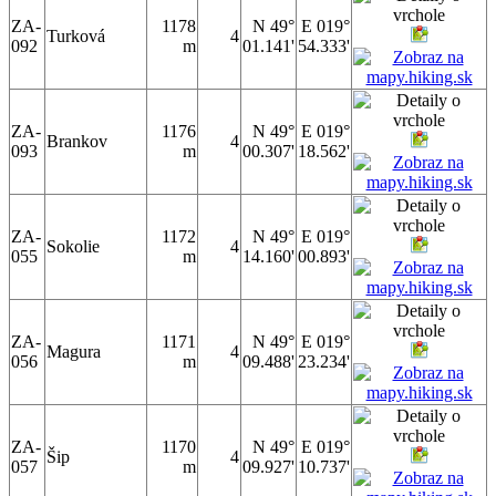
ZA-
1178
N 49°
E 019°
Turková
4
092
m
01.141'
54.333'
ZA-
1176
N 49°
E 019°
Brankov
4
093
m
00.307'
18.562'
ZA-
1172
N 49°
E 019°
Sokolie
4
055
m
14.160'
00.893'
ZA-
1171
N 49°
E 019°
Magura
4
056
m
09.488'
23.234'
ZA-
1170
N 49°
E 019°
Šip
4
057
m
09.927'
10.737'