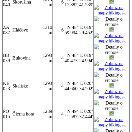
Skorušina
6
040
m
17.882'
41.539'
ZA-
1310
N 48°
E 019°
Hláčovo
6
087
m
59.994'
29.452'
BB-
1293
N 48°
E 019°
Bukovina
4
039
m
40.473'
24.994'
KE-
1293
N 48°
E 020°
Skalisko
4
023
m
44.660'
34.502'
PO-
1289
N 49°
E 020°
Čierna hora
4
015
m
11.587'
37.444'