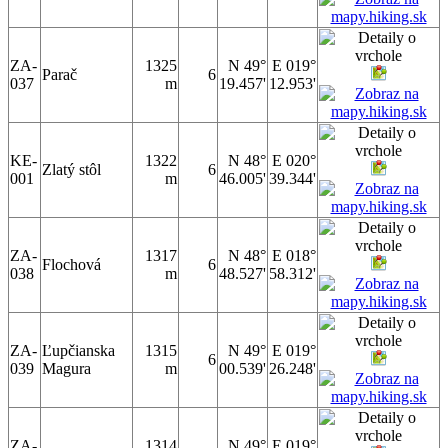
ZA-
1325
N 49°
E 019°
Parač
6
037
m
19.457'
12.953'
KE-
1322
N 48°
E 020°
Zlatý stôl
6
001
m
46.005'
39.344'
ZA-
1317
N 48°
E 018°
Flochová
6
038
m
48.527'
58.312'
ZA-
Ľupčianska
1315
N 49°
E 019°
6
039
Magura
m
00.539'
26.248'
ZA-
1314
N 49°
E 019°