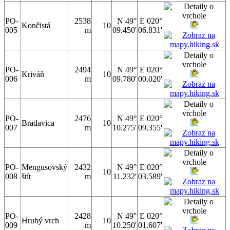
PO-
2538
N 49°
E 020°
Končistá
10
005
m
09.450'
06.831'
PO-
2494
N 49°
E 020°
Kriváň
10
006
m
09.780'
00.020'
PO-
2476
N 49°
E 020°
Bradavica
10
007
m
10.275'
09.355'
PO-
Mengusovský
2432
N 49°
E 020°
10
008
štít
m
11.232'
03.589'
PO-
2428
N 49°
E 020°
Hrubý vrch
10
009
m
10.250'
01.607'