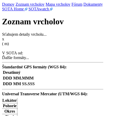
Domov
Zoznam vrcholov
Mapa vrcholov
Fórum
Dokumenty
SOTA Home
SOTAwatch
Zoznam vrcholov
Sťahujem detaily vrcholu...
x
(
m)
V SOTA od:
Ďalšie formáty...
Štandardné GPS formáty (WGS 84):
Desatinný
DDD MM.MMM
DDD MM SS.SSS
Universal Transverse Mercator (UTM/WGS 84):
Lokátor
Pohorie
Okres