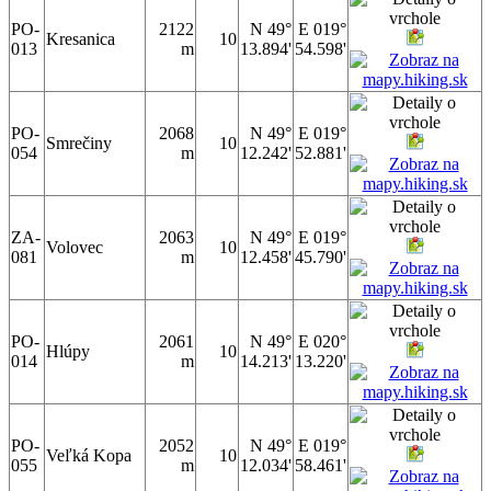
PO-
2122
N 49°
E 019°
Kresanica
10
013
m
13.894'
54.598'
PO-
2068
N 49°
E 019°
Smrečiny
10
054
m
12.242'
52.881'
ZA-
2063
N 49°
E 019°
Volovec
10
081
m
12.458'
45.790'
PO-
2061
N 49°
E 020°
Hlúpy
10
014
m
14.213'
13.220'
PO-
2052
N 49°
E 019°
Veľká Kopa
10
055
m
12.034'
58.461'