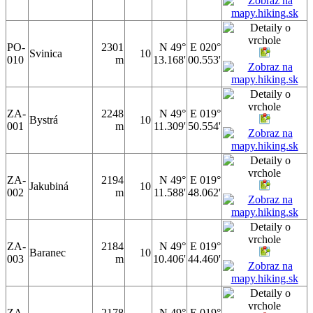
PO-
2301
N 49°
E 020°
Svinica
10
010
m
13.168'
00.553'
ZA-
2248
N 49°
E 019°
Bystrá
10
001
m
11.309'
50.554'
ZA-
2194
N 49°
E 019°
Jakubiná
10
002
m
11.588'
48.062'
ZA-
2184
N 49°
E 019°
Baranec
10
003
m
10.406'
44.460'
ZA-
2178
N 49°
E 019°