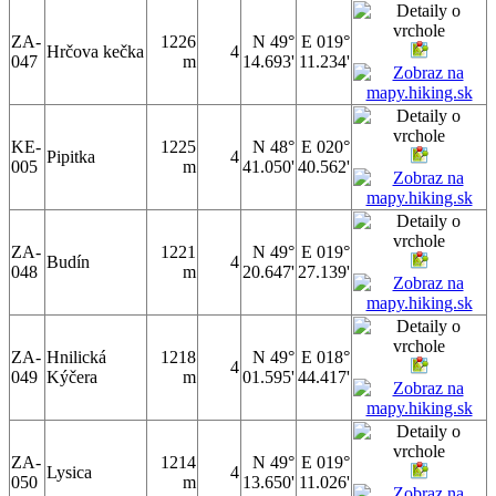
ZA-
1226
N 49°
E 019°
Hrčova kečka
4
047
m
14.693'
11.234'
KE-
1225
N 48°
E 020°
Pipitka
4
005
m
41.050'
40.562'
ZA-
1221
N 49°
E 019°
Budín
4
048
m
20.647'
27.139'
ZA-
Hnilická
1218
N 49°
E 018°
4
049
Kýčera
m
01.595'
44.417'
ZA-
1214
N 49°
E 019°
Lysica
4
050
m
13.650'
11.026'