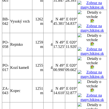
003
m
51.847'
28.393'
BB-
1262
N 48°
E 019°
Vysoký vrch
4
042
m
45.381'
54.837'
PO-
1259
N 49°
E 020°
Repisko
4
058
m
17.525'
11.920'
PO-
1255
N 49°
E 020°
Kozí kameň
4
017
m
00.990'
09.662'
ZA-
1251
N 49°
E 019°
Kopec
4
043
m
14.610'
32.877'