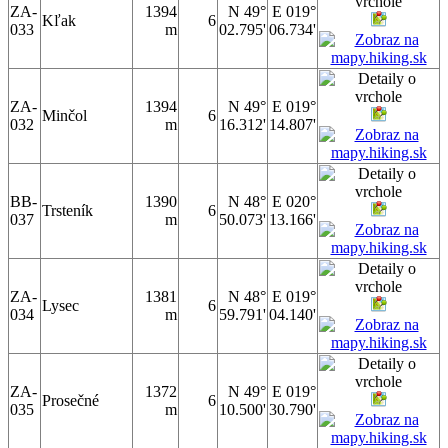
ZA-
1394
N 49°
E 019°
Kľak
6
033
m
02.795'
06.734'
ZA-
1394
N 49°
E 019°
Minčol
6
032
m
16.312'
14.807'
BB-
1390
N 48°
E 020°
Trsteník
6
037
m
50.073'
13.166'
ZA-
1381
N 48°
E 019°
Lysec
6
034
m
59.791'
04.140'
ZA-
1372
N 49°
E 019°
Prosečné
6
035
m
10.500'
30.790'