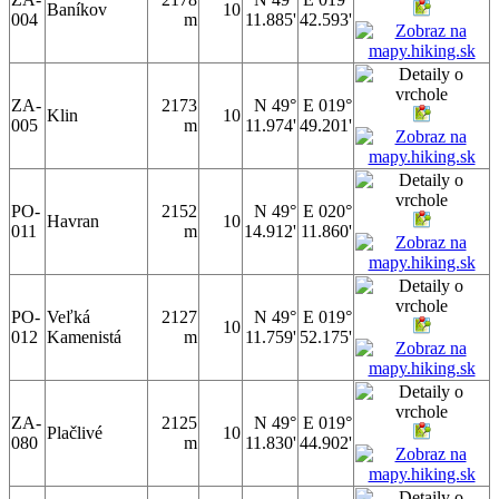
Baníkov
10
004
m
11.885'
42.593'
ZA-
2173
N 49°
E 019°
Klin
10
005
m
11.974'
49.201'
PO-
2152
N 49°
E 020°
Havran
10
011
m
14.912'
11.860'
PO-
Veľká
2127
N 49°
E 019°
10
012
Kamenistá
m
11.759'
52.175'
ZA-
2125
N 49°
E 019°
Plačlivé
10
080
m
11.830'
44.902'