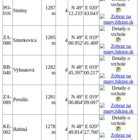
PO-
1287
N 49°
E 020°
Siminy
4
016
m
12.233'
43.643'
ZA-
1285
N 49°
E 019°
Smrekovica
4
088
m
00.952'
41.469'
BB-
1282
N 48°
E 019°
Vyhnatová
4
040
m
45.397'
00.217'
ZA-
1281
N 49°
E 019°
Perušín
4
089
m
00.864'
09.697'
KE-
1278
N 48°
E 020°
Babiná
4
002
m
49.814'
27.766'