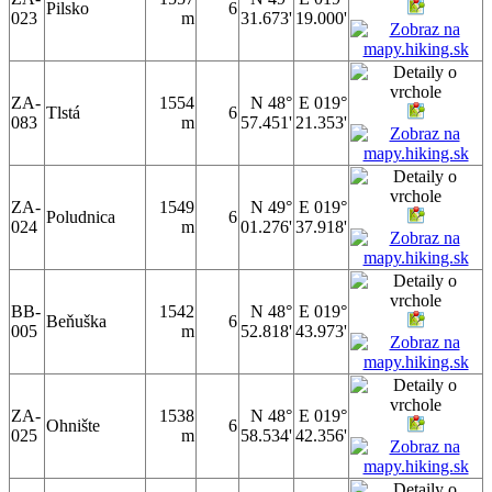
Pilsko
6
023
m
31.673'
19.000'
ZA-
1554
N 48°
E 019°
Tlstá
6
083
m
57.451'
21.353'
ZA-
1549
N 49°
E 019°
Poludnica
6
024
m
01.276'
37.918'
BB-
1542
N 48°
E 019°
Beňuška
6
005
m
52.818'
43.973'
ZA-
1538
N 48°
E 019°
Ohnište
6
025
m
58.534'
42.356'