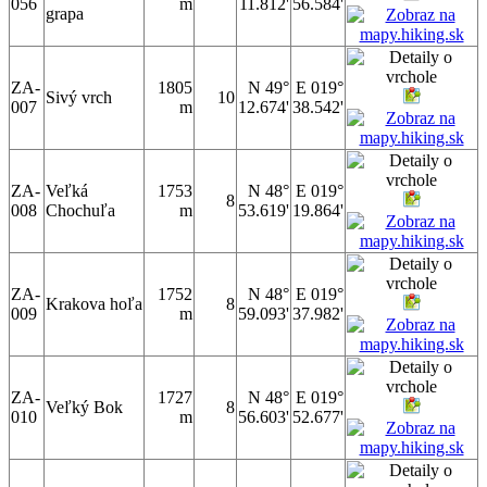
056
m
11.812'
56.584'
grapa
ZA-
1805
N 49°
E 019°
Sivý vrch
10
007
m
12.674'
38.542'
ZA-
Veľká
1753
N 48°
E 019°
8
008
Chochuľa
m
53.619'
19.864'
ZA-
1752
N 48°
E 019°
Krakova hoľa
8
009
m
59.093'
37.982'
ZA-
1727
N 48°
E 019°
Veľký Bok
8
010
m
56.603'
52.677'