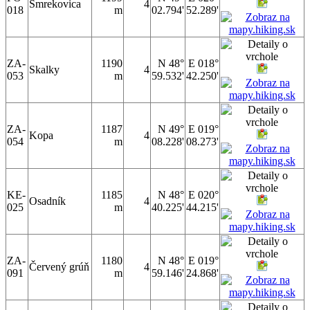
Smrekovica
4
018
m
02.794'
52.289'
ZA-
1190
N 48°
E 018°
Skalky
4
053
m
59.532'
42.250'
ZA-
1187
N 49°
E 019°
Kopa
4
054
m
08.228'
08.273'
KE-
1185
N 48°
E 020°
Osadník
4
025
m
40.225'
44.215'
ZA-
1180
N 48°
E 019°
Červený grúň
4
091
m
59.146'
24.868'