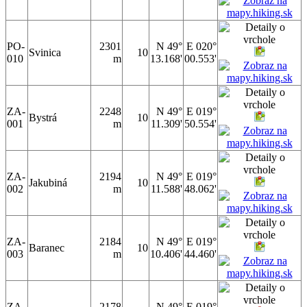
PO-
2301
N 49°
E 020°
Svinica
10
010
m
13.168'
00.553'
ZA-
2248
N 49°
E 019°
Bystrá
10
001
m
11.309'
50.554'
ZA-
2194
N 49°
E 019°
Jakubiná
10
002
m
11.588'
48.062'
ZA-
2184
N 49°
E 019°
Baranec
10
003
m
10.406'
44.460'
ZA-
2178
N 49°
E 019°