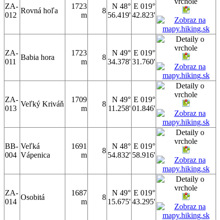
ZA-
1723
N 48°
E 019°
Rovná hoľa
8
012
m
56.419'
42.823'
ZA-
1723
N 49°
E 019°
Babia hora
8
011
m
34.378'
31.760'
ZA-
1709
N 49°
E 019°
Veľký Kriváň
8
013
m
11.258'
01.846'
BB-
Veľká
1691
N 48°
E 019°
8
004
Vápenica
m
54.832'
58.916'
ZA-
1687
N 49°
E 019°
Osobitá
8
014
m
15.675'
43.295'