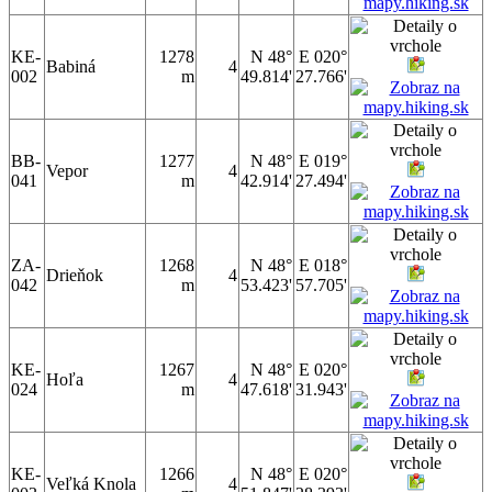
KE-
1278
N 48°
E 020°
Babiná
4
002
m
49.814'
27.766'
BB-
1277
N 48°
E 019°
Vepor
4
041
m
42.914'
27.494'
ZA-
1268
N 48°
E 018°
Drieňok
4
042
m
53.423'
57.705'
KE-
1267
N 48°
E 020°
Hoľa
4
024
m
47.618'
31.943'
KE-
1266
N 48°
E 020°
Veľká Knola
4