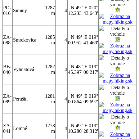
PO-
1287
N 49°
E 020°
Siminy
4
016
m
12.233'
43.643'
ZA-
1285
N 49°
E 019°
Smrekovica
4
088
m
00.952'
41.469'
BB-
1282
N 48°
E 019°
Vyhnatová
4
040
m
45.397'
00.217'
ZA-
1281
N 49°
E 019°
Perušín
4
089
m
00.864'
09.697'
ZA-
1278
N 49°
E 019°
Lomné
4
041
m
10.280'
28.312'