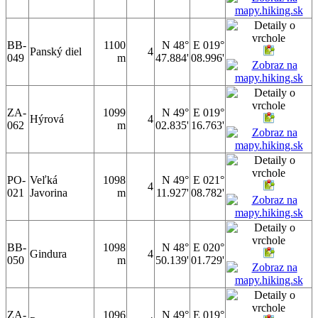
BB-
1100
N 48°
E 019°
Panský diel
4
049
m
47.884'
08.996'
ZA-
1099
N 49°
E 019°
Hýrová
4
062
m
02.835'
16.763'
PO-
Veľká
1098
N 49°
E 021°
4
021
Javorina
m
11.927'
08.782'
BB-
1098
N 48°
E 020°
Gindura
4
050
m
50.139'
01.729'
ZA-
1096
N 49°
E 019°