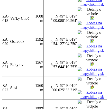
ZA-
1608
N 49°
E 019°
Veľký Choč
8
018
m
09.088'
20.564'
ZA-
1592
N 48°
E 019°
Ostredok
6
020
m
54.127'
04.750'
ZA-
1567
N 48°
E 019°
Rakytov
6
021
m
57.644'
10.753'
ZA-
1560
N 49°
E 019°
Siná
6
022
m
00.025'
33.319'
ZA-
1557
N 49°
E 019°