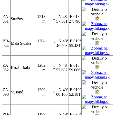
ZA-
1213
N 48°
E 018°
Stražov
4
051
m
57.301'
27.796'
BB-
1204
N 48°
E 019°
Malá Stožka
4
044
m
46.503'
55.481'
ZA-
1202
N 48°
E 018°
Kozia skala
4
052
m
57.687'
59.686'
ZA-
1200
N 49°
E 019°
Vysoké
4
090
m
00.100'
52.181'
PO-
1199
N 49°
E 020°