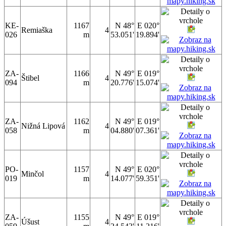
KE-
1167
N 48°
E 020°
Remiaška
4
026
m
53.051'
19.894'
ZA-
1166
N 49°
E 019°
Štibel
4
094
m
20.776'
15.074'
ZA-
1162
N 49°
E 019°
Nižná Lipová
4
058
m
04.880'
07.361'
PO-
1157
N 49°
E 020°
Minčol
4
019
m
14.077'
59.351'
ZA-
1155
N 49°
E 019°
Úšust
4