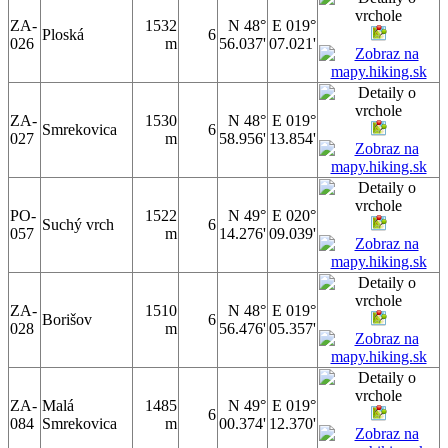
ZA-
1532
N 48°
E 019°
Ploská
6
026
m
56.037'
07.021'
ZA-
1530
N 48°
E 019°
Smrekovica
6
027
m
58.956'
13.854'
PO-
1522
N 49°
E 020°
Suchý vrch
6
057
m
14.276'
09.039'
ZA-
1510
N 48°
E 019°
Borišov
6
028
m
56.476'
05.357'
ZA-
Malá
1485
N 49°
E 019°
6
084
Smrekovica
m
00.374'
12.370'