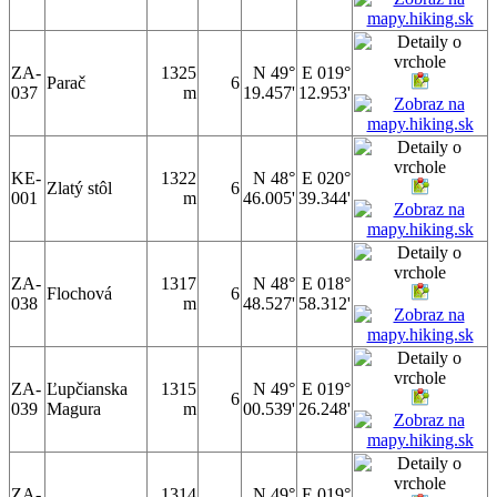
ZA-
1325
N 49°
E 019°
Parač
6
037
m
19.457'
12.953'
KE-
1322
N 48°
E 020°
Zlatý stôl
6
001
m
46.005'
39.344'
ZA-
1317
N 48°
E 018°
Flochová
6
038
m
48.527'
58.312'
ZA-
Ľupčianska
1315
N 49°
E 019°
6
039
Magura
m
00.539'
26.248'
ZA-
1314
N 49°
E 019°