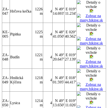
ZA-
1226
N 49°
E 019°
Hrčova kečka
4
047
m
14.693'
11.234'
KE-
1225
N 48°
E 020°
Pipitka
4
005
m
41.050'
40.562'
ZA-
1221
N 49°
E 019°
Budín
4
048
m
20.647'
27.139'
ZA-
Hnilická
1218
N 49°
E 018°
4
049
Kýčera
m
01.595'
44.417'
ZA-
1214
N 49°
E 019°
Lysica
4
050
m
13.650'
11.026'