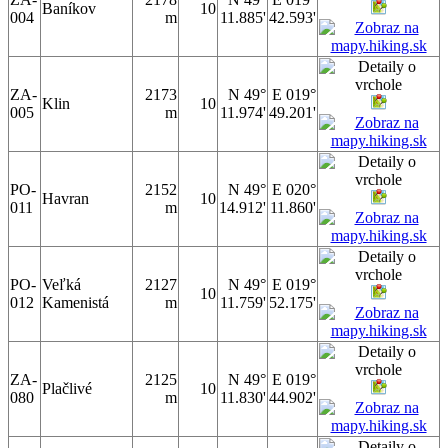
Baníkov
10
004
m
11.885'
42.593'
ZA-
2173
N 49°
E 019°
Klin
10
005
m
11.974'
49.201'
PO-
2152
N 49°
E 020°
Havran
10
011
m
14.912'
11.860'
PO-
Veľká
2127
N 49°
E 019°
10
012
Kamenistá
m
11.759'
52.175'
ZA-
2125
N 49°
E 019°
Plačlivé
10
080
m
11.830'
44.902'