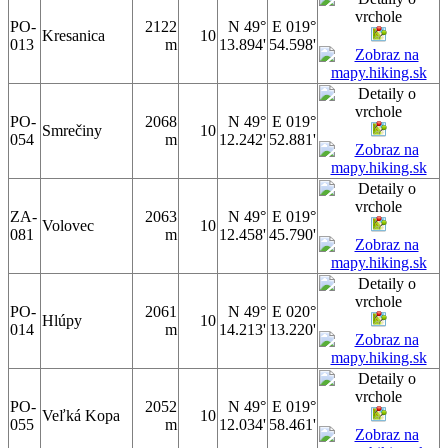
PO-
2122
N 49°
E 019°
Kresanica
10
013
m
13.894'
54.598'
PO-
2068
N 49°
E 019°
Smrečiny
10
054
m
12.242'
52.881'
ZA-
2063
N 49°
E 019°
Volovec
10
081
m
12.458'
45.790'
PO-
2061
N 49°
E 020°
Hlúpy
10
014
m
14.213'
13.220'
PO-
2052
N 49°
E 019°
Veľká Kopa
10
055
m
12.034'
58.461'