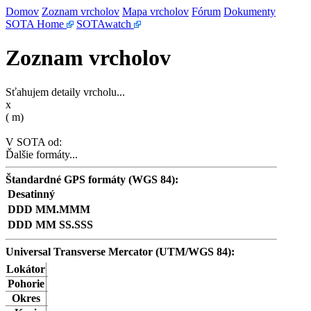
Domov
Zoznam vrcholov
Mapa vrcholov
Fórum
Dokumenty
SOTA Home
SOTAwatch
Zoznam vrcholov
Sťahujem detaily vrcholu...
x
(
m)
V SOTA od:
Ďalšie formáty...
Štandardné GPS formáty (WGS 84):
Desatinný
DDD MM.MMM
DDD MM SS.SSS
Universal Transverse Mercator (UTM/WGS 84):
Lokátor
Pohorie
Okres