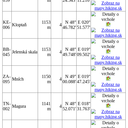
059
m
24.543'
11.216'
KE-
1153
N 48°
E 020°
Kloptaň
4
006
m
46.782'
51.577'
BB-
1153
N 48°
E 019°
Jelenská skala
4
045
m
49.748'
09.502'
ZA-
1150
N 49°
E 019°
Mních
4
095
m
00.088'
47.245'
TN-
1141
N 48°
E 018°
Magura
4
002
m
52.071'
31.763'