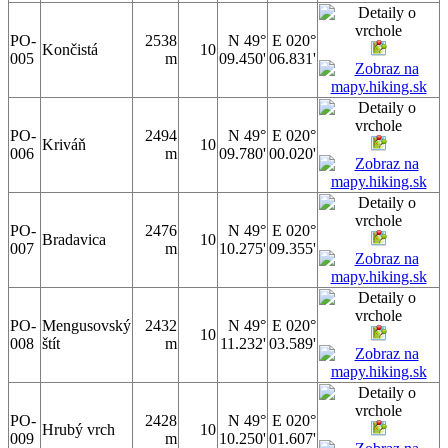
PO-
2538
N 49°
E 020°
Končistá
10
005
m
09.450'
06.831'
PO-
2494
N 49°
E 020°
Kriváň
10
006
m
09.780'
00.020'
PO-
2476
N 49°
E 020°
Bradavica
10
007
m
10.275'
09.355'
PO-
Mengusovský
2432
N 49°
E 020°
10
008
štít
m
11.232'
03.589'
PO-
2428
N 49°
E 020°
Hrubý vrch
10
009
m
10.250'
01.607'