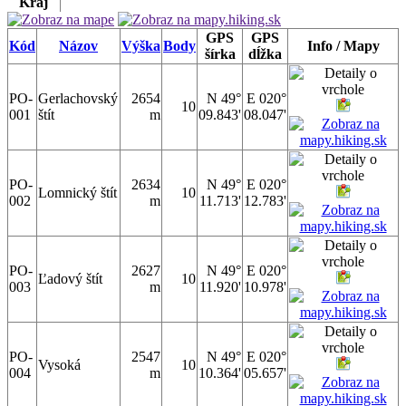
Kraj
GPS
GPS
Kód
Názov
Výška
Body
Info / Mapy
šírka
dĺžka
PO-
Gerlachovský
2654
N 49°
E 020°
10
001
štít
m
09.843'
08.047'
PO-
2634
N 49°
E 020°
Lomnický štít
10
002
m
11.713'
12.783'
PO-
2627
N 49°
E 020°
Ľadový štít
10
003
m
11.920'
10.978'
PO-
2547
N 49°
E 020°
Vysoká
10
004
m
10.364'
05.657'