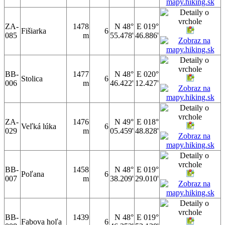
ZA-
1478
N 48°
E 019°
Fišiarka
6
085
m
55.478'
46.886'
BB-
1477
N 48°
E 020°
Stolica
6
006
m
46.422'
12.427'
ZA-
1476
N 49°
E 018°
Veľká lúka
6
029
m
05.459'
48.828'
BB-
1458
N 48°
E 019°
Poľana
6
007
m
38.209'
29.010'
BB-
1439
N 48°
E 019°
Fabova hoľa
6