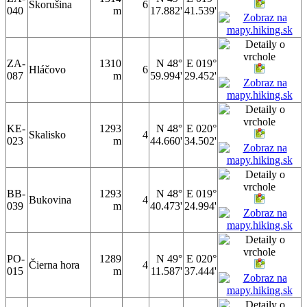
Skorušina
6
040
m
17.882'
41.539'
ZA-
1310
N 48°
E 019°
Hláčovo
6
087
m
59.994'
29.452'
KE-
1293
N 48°
E 020°
Skalisko
4
023
m
44.660'
34.502'
BB-
1293
N 48°
E 019°
Bukovina
4
039
m
40.473'
24.994'
PO-
1289
N 49°
E 020°
Čierna hora
4
015
m
11.587'
37.444'