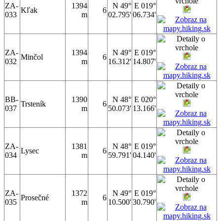
ZA-
1394
N 49°
E 019°
Kľak
6
033
m
02.795'
06.734'
ZA-
1394
N 49°
E 019°
Minčol
6
032
m
16.312'
14.807'
BB-
1390
N 48°
E 020°
Trsteník
6
037
m
50.073'
13.166'
ZA-
1381
N 48°
E 019°
Lysec
6
034
m
59.791'
04.140'
ZA-
1372
N 49°
E 019°
Prosečné
6
035
m
10.500'
30.790'