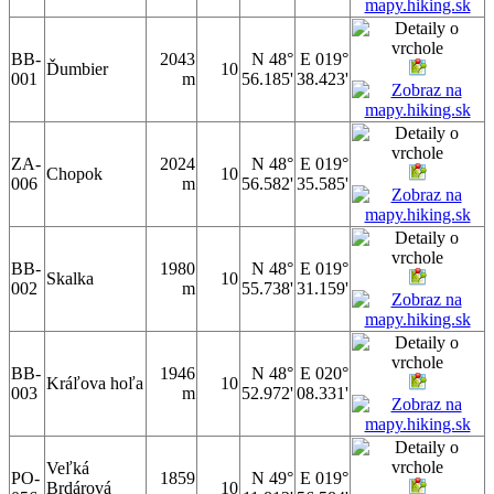
BB-
2043
N 48°
E 019°
Ďumbier
10
001
m
56.185'
38.423'
ZA-
2024
N 48°
E 019°
Chopok
10
006
m
56.582'
35.585'
BB-
1980
N 48°
E 019°
Skalka
10
002
m
55.738'
31.159'
BB-
1946
N 48°
E 020°
Kráľova hoľa
10
003
m
52.972'
08.331'
Veľká
PO-
1859
N 49°
E 019°
Brdárová
10