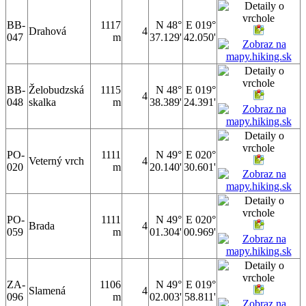
BB-
1117
N 48°
E 019°
Drahová
4
047
m
37.129'
42.050'
BB-
Želobudzská
1115
N 48°
E 019°
4
048
skalka
m
38.389'
24.391'
PO-
1111
N 49°
E 020°
Veterný vrch
4
020
m
20.140'
30.601'
PO-
1111
N 49°
E 020°
Brada
4
059
m
01.304'
00.969'
ZA-
1106
N 49°
E 019°
Slamená
4
096
m
02.003'
58.811'