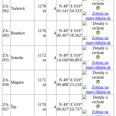
ZA-
1178
N 49°
E 019°
Turková
4
092
m
01.141'
54.333'
ZA-
1176
N 49°
E 019°
Brankov
4
093
m
00.307'
18.562'
ZA-
1172
N 49°
E 019°
Sokolie
4
055
m
14.160'
00.893'
ZA-
1171
N 49°
E 019°
Magura
4
056
m
09.488'
23.234'
ZA-
1170
N 49°
E 019°
Šip
4
057
m
09.927'
10.737'