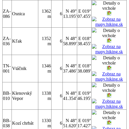
ZA-
1362
N 49°
E 019°
Osnica
6
086
m
13.195'
07.455'
ZA-
1352
N 48°
E 018°
Kľak
6
036
m
58.899'
38.455'
TN-
1346
N 48°
E 018°
Vtáčnik
6
001
m
37.486'
38.089'
BB-
Klenovský
1338
N 48°
E 019°
6
010
Vepor
m
41.354'
46.195'
BB-
1330
N 48°
E 019°
Kozí chrbát
6
038
m
51.620'
17.427'