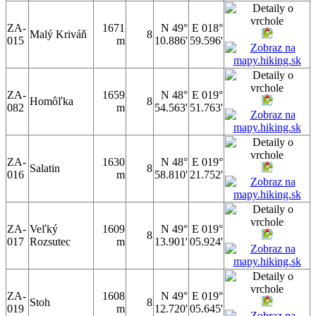
ZA-
1671
N 49°
E 018°
Malý Kriváň
8
015
m
10.886'
59.596'
ZA-
1659
N 48°
E 019°
Homôľka
8
082
m
54.563'
51.763'
ZA-
1630
N 48°
E 019°
Salatin
8
016
m
58.810'
21.752'
ZA-
Veľký
1609
N 49°
E 019°
8
017
Rozsutec
m
13.901'
05.924'
ZA-
1608
N 49°
E 019°
Stoh
8
019
m
12.720'
05.645'