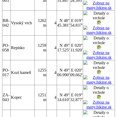
003
m
51.847'
28.393'
BB-
1262
N 48°
E 019°
Vysoký vrch
4
042
m
45.381'
54.837'
PO-
1259
N 49°
E 020°
Repisko
4
058
m
17.525'
11.920'
PO-
1255
N 49°
E 020°
Kozí kameň
4
017
m
00.990'
09.662'
ZA-
1251
N 49°
E 019°
Kopec
4
043
m
14.610'
32.877'