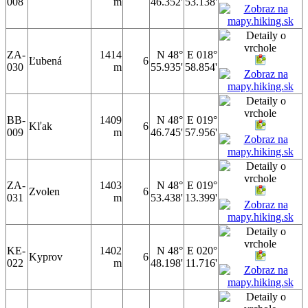
008
m
46.352'
53.138'
ZA-
1414
N 48°
E 018°
Ľubená
6
030
m
55.935'
58.854'
BB-
1409
N 48°
E 019°
Kľak
6
009
m
46.745'
57.956'
ZA-
1403
N 48°
E 019°
Zvolen
6
031
m
53.438'
13.399'
KE-
1402
N 48°
E 020°
Kyprov
6
022
m
48.198'
11.716'