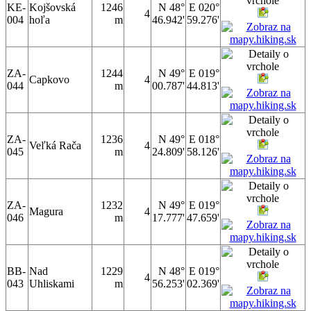
KE-
Kojšovská
1246
N 48°
E 020°
4
004
hoľa
m
46.942'
59.276'
ZA-
1244
N 49°
E 019°
Capkovo
4
044
m
00.787'
44.813'
ZA-
1236
N 49°
E 018°
Veľká Rača
4
045
m
24.809'
58.126'
ZA-
1232
N 49°
E 019°
Magura
4
046
m
17.777'
47.659'
BB-
Nad
1229
N 48°
E 019°
4
043
Uhliskami
m
56.253'
02.369'