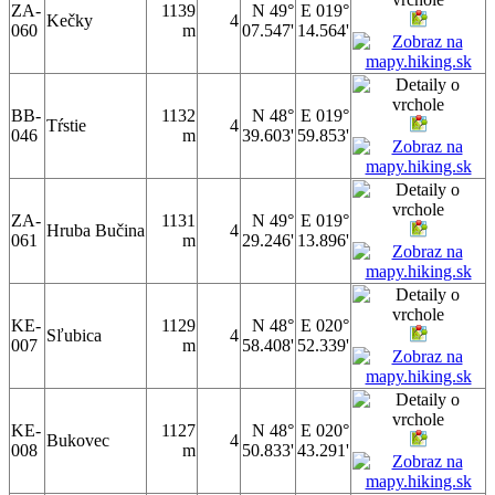
ZA-
1139
N 49°
E 019°
Kečky
4
060
m
07.547'
14.564'
BB-
1132
N 48°
E 019°
Tŕstie
4
046
m
39.603'
59.853'
ZA-
1131
N 49°
E 019°
Hruba Bučina
4
061
m
29.246'
13.896'
KE-
1129
N 48°
E 020°
Sľubica
4
007
m
58.408'
52.339'
KE-
1127
N 48°
E 020°
Bukovec
4
008
m
50.833'
43.291'