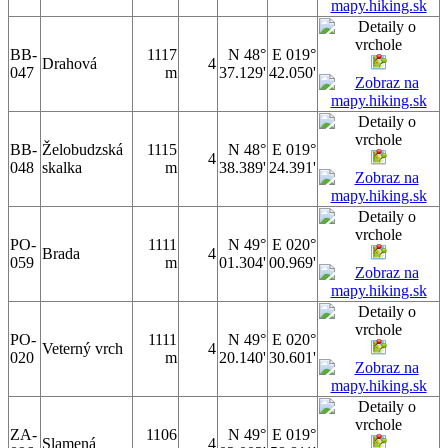
BB-
1117
N 48°
E 019°
Drahová
4
047
m
37.129'
42.050'
BB-
Želobudzská
1115
N 48°
E 019°
4
048
skalka
m
38.389'
24.391'
PO-
1111
N 49°
E 020°
Brada
4
059
m
01.304'
00.969'
PO-
1111
N 49°
E 020°
Veterný vrch
4
020
m
20.140'
30.601'
ZA-
1106
N 49°
E 019°
Slamená
4