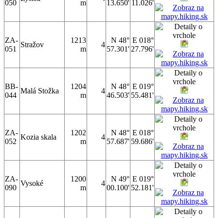
050
m
13.650'
11.026'
ZA-
1213
N 48°
E 018°
Stražov
4
051
m
57.301'
27.796'
BB-
1204
N 48°
E 019°
Malá Stožka
4
044
m
46.503'
55.481'
ZA-
1202
N 48°
E 018°
Kozia skala
4
052
m
57.687'
59.686'
ZA-
1200
N 49°
E 019°
Vysoké
4
090
m
00.100'
52.181'