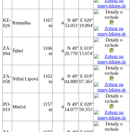
KE-
1167
N 48°
E 020°
Remiaška
4
026
m
53.051'
19.894'
ZA-
1166
N 49°
E 019°
Štibel
4
094
m
20.776'
15.074'
ZA-
1162
N 49°
E 019°
Nižná Lipová
4
058
m
04.880'
07.361'
PO-
1157
N 49°
E 020°
Minčol
4
019
m
14.077'
59.351'