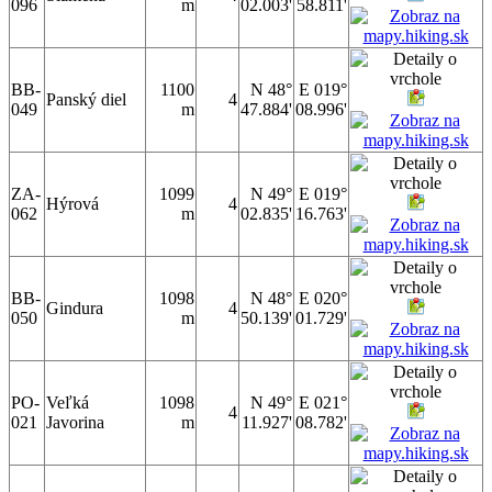
096
m
02.003'
58.811'
BB-
1100
N 48°
E 019°
Panský diel
4
049
m
47.884'
08.996'
ZA-
1099
N 49°
E 019°
Hýrová
4
062
m
02.835'
16.763'
BB-
1098
N 48°
E 020°
Gindura
4
050
m
50.139'
01.729'
PO-
Veľká
1098
N 49°
E 021°
4
021
Javorina
m
11.927'
08.782'