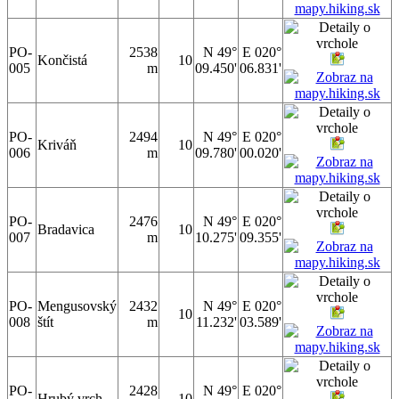
PO-
2538
N 49°
E 020°
Končistá
10
005
m
09.450'
06.831'
PO-
2494
N 49°
E 020°
Kriváň
10
006
m
09.780'
00.020'
PO-
2476
N 49°
E 020°
Bradavica
10
007
m
10.275'
09.355'
PO-
Mengusovský
2432
N 49°
E 020°
10
008
štít
m
11.232'
03.589'
PO-
2428
N 49°
E 020°
Hrubý vrch
10