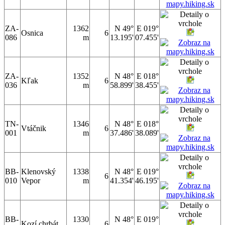
ZA-
1362
N 49°
E 019°
Osnica
6
086
m
13.195'
07.455'
ZA-
1352
N 48°
E 018°
Kľak
6
036
m
58.899'
38.455'
TN-
1346
N 48°
E 018°
Vtáčnik
6
001
m
37.486'
38.089'
BB-
Klenovský
1338
N 48°
E 019°
6
010
Vepor
m
41.354'
46.195'
BB-
1330
N 48°
E 019°
Kozí chrbát
6