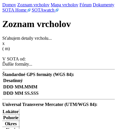
Domov
Zoznam vrcholov
Mapa vrcholov
Fórum
Dokumenty
SOTA Home
SOTAwatch
Zoznam vrcholov
Sťahujem detaily vrcholu...
x
(
m)
V SOTA od:
Ďalšie formáty...
Štandardné GPS formáty (WGS 84):
Desatinný
DDD MM.MMM
DDD MM SS.SSS
Universal Transverse Mercator (UTM/WGS 84):
Lokátor
Pohorie
Okres