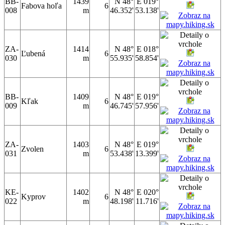
BB-
1439
N 48°
E 019°
Fabova hoľa
6
008
m
46.352'
53.138'
ZA-
1414
N 48°
E 018°
Ľubená
6
030
m
55.935'
58.854'
BB-
1409
N 48°
E 019°
Kľak
6
009
m
46.745'
57.956'
ZA-
1403
N 48°
E 019°
Zvolen
6
031
m
53.438'
13.399'
KE-
1402
N 48°
E 020°
Kyprov
6
022
m
48.198'
11.716'