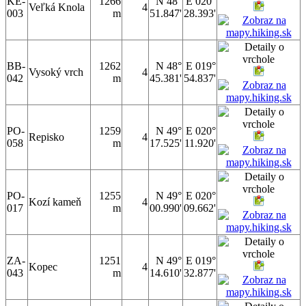
KE-
1266
N 48°
E 020°
Veľká Knola
4
003
m
51.847'
28.393'
BB-
1262
N 48°
E 019°
Vysoký vrch
4
042
m
45.381'
54.837'
PO-
1259
N 49°
E 020°
Repisko
4
058
m
17.525'
11.920'
PO-
1255
N 49°
E 020°
Kozí kameň
4
017
m
00.990'
09.662'
ZA-
1251
N 49°
E 019°
Kopec
4
043
m
14.610'
32.877'