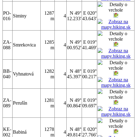
PO-
1287
N 49°
E 020°
Siminy
4
016
m
12.233'
43.643'
ZA-
1285
N 49°
E 019°
Smrekovica
4
088
m
00.952'
41.469'
BB-
1282
N 48°
E 019°
Vyhnatová
4
040
m
45.397'
00.217'
ZA-
1281
N 49°
E 019°
Perušín
4
089
m
00.864'
09.697'
KE-
1278
N 48°
E 020°
Babiná
4
002
m
49.814'
27.766'