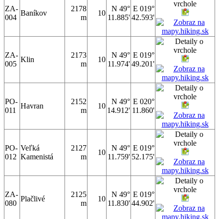
ZA-
2178
N 49°
E 019°
Baníkov
10
004
m
11.885'
42.593'
ZA-
2173
N 49°
E 019°
Klin
10
005
m
11.974'
49.201'
PO-
2152
N 49°
E 020°
Havran
10
011
m
14.912'
11.860'
PO-
Veľká
2127
N 49°
E 019°
10
012
Kamenistá
m
11.759'
52.175'
ZA-
2125
N 49°
E 019°
Plačlivé
10
080
m
11.830'
44.902'