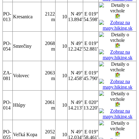
PO-
2122
N 49°
E 019°
Kresanica
10
013
m
13.894'
54.598'
PO-
2068
N 49°
E 019°
Smrečiny
10
054
m
12.242'
52.881'
ZA-
2063
N 49°
E 019°
Volovec
10
081
m
12.458'
45.790'
PO-
2061
N 49°
E 020°
Hlúpy
10
014
m
14.213'
13.220'
PO-
2052
N 49°
E 019°
Veľká Kopa
10
055
m
12.034'
58.461'