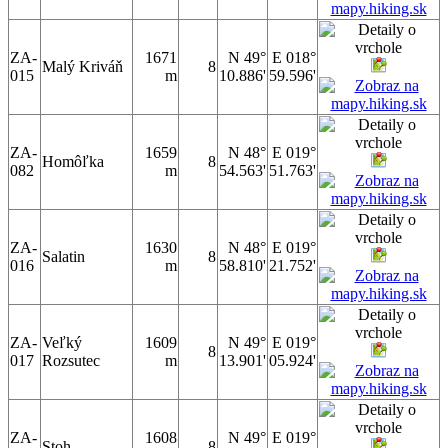
ZA-
1671
N 49°
E 018°
Malý Kriváň
8
015
m
10.886'
59.596'
ZA-
1659
N 48°
E 019°
Homôľka
8
082
m
54.563'
51.763'
ZA-
1630
N 48°
E 019°
Salatin
8
016
m
58.810'
21.752'
ZA-
Veľký
1609
N 49°
E 019°
8
017
Rozsutec
m
13.901'
05.924'
ZA-
1608
N 49°
E 019°
Stoh
8