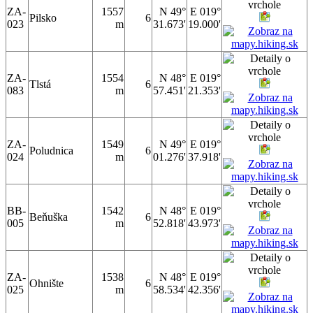
ZA-
1557
N 49°
E 019°
Pilsko
6
023
m
31.673'
19.000'
ZA-
1554
N 48°
E 019°
Tlstá
6
083
m
57.451'
21.353'
ZA-
1549
N 49°
E 019°
Poludnica
6
024
m
01.276'
37.918'
BB-
1542
N 48°
E 019°
Beňuška
6
005
m
52.818'
43.973'
ZA-
1538
N 48°
E 019°
Ohnište
6
025
m
58.534'
42.356'