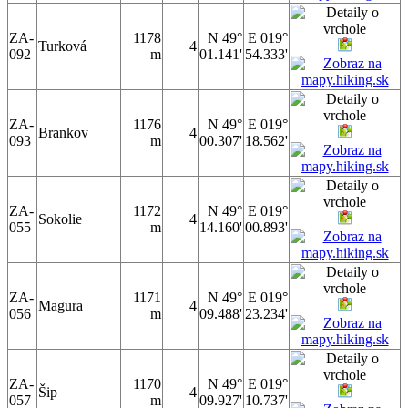
ZA-
1178
N 49°
E 019°
Turková
4
092
m
01.141'
54.333'
ZA-
1176
N 49°
E 019°
Brankov
4
093
m
00.307'
18.562'
ZA-
1172
N 49°
E 019°
Sokolie
4
055
m
14.160'
00.893'
ZA-
1171
N 49°
E 019°
Magura
4
056
m
09.488'
23.234'
ZA-
1170
N 49°
E 019°
Šip
4
057
m
09.927'
10.737'