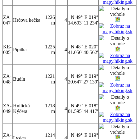
ZA-
1226
N 49°
E 019°
Hrčova kečka
4
047
m
14.693'
11.234'
KE-
1225
N 48°
E 020°
Pipitka
4
005
m
41.050'
40.562'
ZA-
1221
N 49°
E 019°
Budín
4
048
m
20.647'
27.139'
ZA-
Hnilická
1218
N 49°
E 018°
4
049
Kýčera
m
01.595'
44.417'
ZA-
1214
N 49°
E 019°
Lysica
4