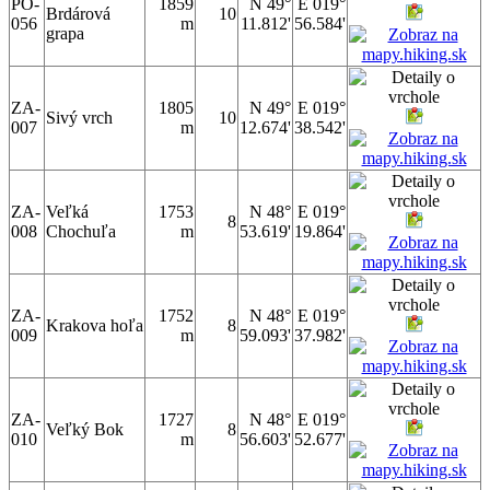
PO-
1859
N 49°
E 019°
Brdárová
10
056
m
11.812'
56.584'
grapa
ZA-
1805
N 49°
E 019°
Sivý vrch
10
007
m
12.674'
38.542'
ZA-
Veľká
1753
N 48°
E 019°
8
008
Chochuľa
m
53.619'
19.864'
ZA-
1752
N 48°
E 019°
Krakova hoľa
8
009
m
59.093'
37.982'
ZA-
1727
N 48°
E 019°
Veľký Bok
8
010
m
56.603'
52.677'