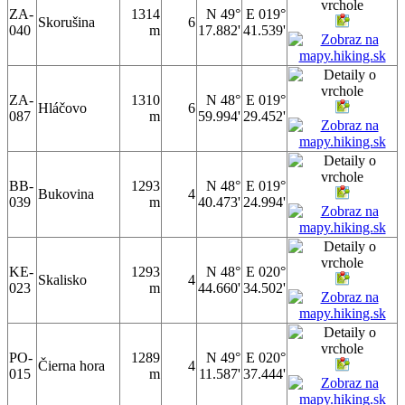
ZA-
1314
N 49°
E 019°
Skorušina
6
040
m
17.882'
41.539'
ZA-
1310
N 48°
E 019°
Hláčovo
6
087
m
59.994'
29.452'
BB-
1293
N 48°
E 019°
Bukovina
4
039
m
40.473'
24.994'
KE-
1293
N 48°
E 020°
Skalisko
4
023
m
44.660'
34.502'
PO-
1289
N 49°
E 020°
Čierna hora
4
015
m
11.587'
37.444'