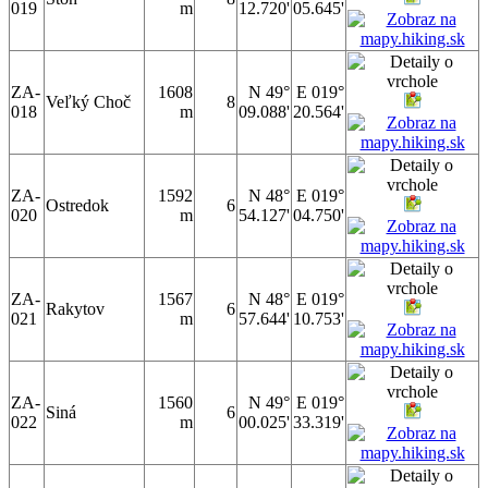
019
m
12.720'
05.645'
ZA-
1608
N 49°
E 019°
Veľký Choč
8
018
m
09.088'
20.564'
ZA-
1592
N 48°
E 019°
Ostredok
6
020
m
54.127'
04.750'
ZA-
1567
N 48°
E 019°
Rakytov
6
021
m
57.644'
10.753'
ZA-
1560
N 49°
E 019°
Siná
6
022
m
00.025'
33.319'