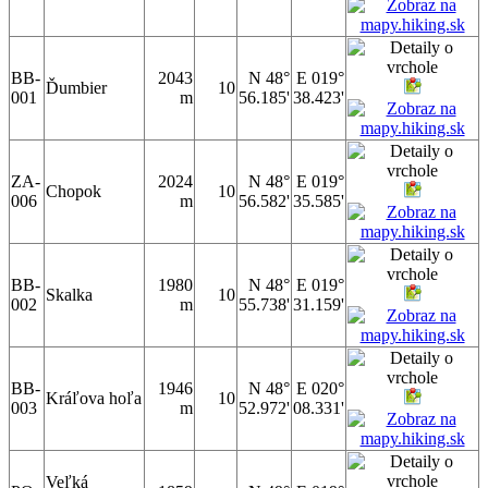
BB-
2043
N 48°
E 019°
Ďumbier
10
001
m
56.185'
38.423'
ZA-
2024
N 48°
E 019°
Chopok
10
006
m
56.582'
35.585'
BB-
1980
N 48°
E 019°
Skalka
10
002
m
55.738'
31.159'
BB-
1946
N 48°
E 020°
Kráľova hoľa
10
003
m
52.972'
08.331'
Veľká