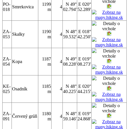
PO-
1199
N 49°
E 020°
Smrekovica
4
018
m
02.794'
52.289'
ZA-
1190
N 48°
E 018°
Skalky
4
053
m
59.532'
42.250'
ZA-
1187
N 49°
E 019°
Kopa
4
054
m
08.228'
08.273'
KE-
1185
N 48°
E 020°
Osadník
4
025
m
40.225'
44.215'
ZA-
1180
N 48°
E 019°
Červený grúň
4
091
m
59.146'
24.868'