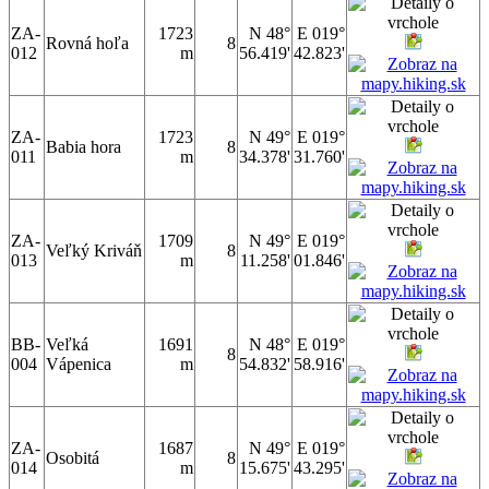
ZA-
1723
N 48°
E 019°
Rovná hoľa
8
012
m
56.419'
42.823'
ZA-
1723
N 49°
E 019°
Babia hora
8
011
m
34.378'
31.760'
ZA-
1709
N 49°
E 019°
Veľký Kriváň
8
013
m
11.258'
01.846'
BB-
Veľká
1691
N 48°
E 019°
8
004
Vápenica
m
54.832'
58.916'
ZA-
1687
N 49°
E 019°
Osobitá
8
014
m
15.675'
43.295'