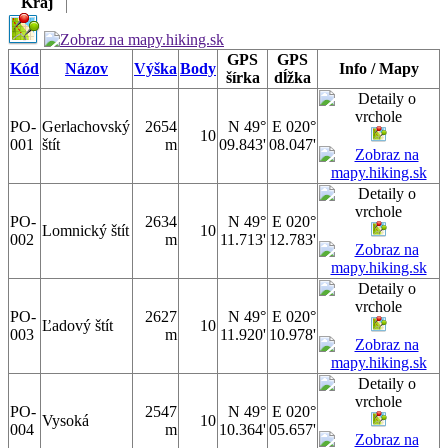
Kraj
GPS
GPS
Kód
Názov
Výška
Body
Info / Mapy
šírka
dĺžka
PO-
Gerlachovský
2654
N 49°
E 020°
10
001
štít
m
09.843'
08.047'
PO-
2634
N 49°
E 020°
Lomnický štít
10
002
m
11.713'
12.783'
PO-
2627
N 49°
E 020°
Ľadový štít
10
003
m
11.920'
10.978'
PO-
2547
N 49°
E 020°
Vysoká
10
004
m
10.364'
05.657'