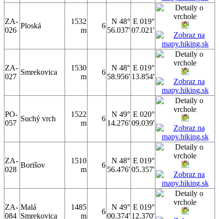
ZA-
1532
N 48°
E 019°
Ploská
6
026
m
56.037'
07.021'
ZA-
1530
N 48°
E 019°
Smrekovica
6
027
m
58.956'
13.854'
PO-
1522
N 49°
E 020°
Suchý vrch
6
057
m
14.276'
09.039'
ZA-
1510
N 48°
E 019°
Borišov
6
028
m
56.476'
05.357'
ZA-
Malá
1485
N 49°
E 019°
6
084
Smrekovica
m
00.374'
12.370'