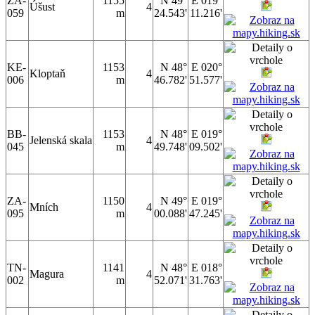
ZA-
1155
N 49°
E 019°
Úšust
4
059
m
24.543'
11.216'
KE-
1153
N 48°
E 020°
Kloptaň
4
006
m
46.782'
51.577'
BB-
1153
N 48°
E 019°
Jelenská skala
4
045
m
49.748'
09.502'
ZA-
1150
N 49°
E 019°
Mních
4
095
m
00.088'
47.245'
TN-
1141
N 48°
E 018°
Magura
4
002
m
52.071'
31.763'