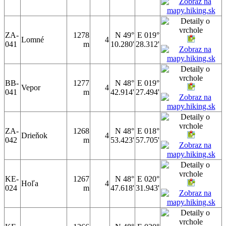
ZA-
1278
N 49°
E 019°
Lomné
4
041
m
10.280'
28.312'
BB-
1277
N 48°
E 019°
Vepor
4
041
m
42.914'
27.494'
ZA-
1268
N 48°
E 018°
Drieňok
4
042
m
53.423'
57.705'
KE-
1267
N 48°
E 020°
Hoľa
4
024
m
47.618'
31.943'