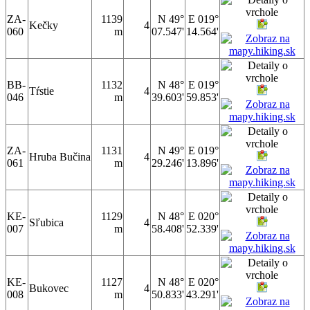
ZA-
1139
N 49°
E 019°
Kečky
4
060
m
07.547'
14.564'
BB-
1132
N 48°
E 019°
Tŕstie
4
046
m
39.603'
59.853'
ZA-
1131
N 49°
E 019°
Hruba Bučina
4
061
m
29.246'
13.896'
KE-
1129
N 48°
E 020°
Sľubica
4
007
m
58.408'
52.339'
KE-
1127
N 48°
E 020°
Bukovec
4
008
m
50.833'
43.291'