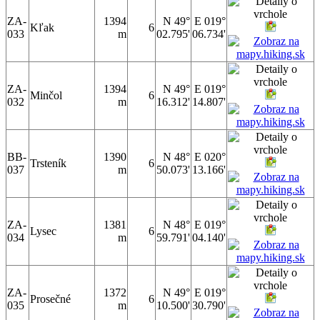
ZA-
1394
N 49°
E 019°
Kľak
6
033
m
02.795'
06.734'
ZA-
1394
N 49°
E 019°
Minčol
6
032
m
16.312'
14.807'
BB-
1390
N 48°
E 020°
Trsteník
6
037
m
50.073'
13.166'
ZA-
1381
N 48°
E 019°
Lysec
6
034
m
59.791'
04.140'
ZA-
1372
N 49°
E 019°
Prosečné
6
035
m
10.500'
30.790'