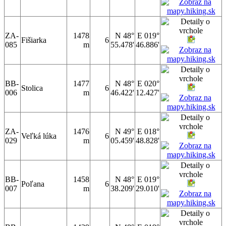
ZA-
1478
N 48°
E 019°
Fišiarka
6
085
m
55.478'
46.886'
BB-
1477
N 48°
E 020°
Stolica
6
006
m
46.422'
12.427'
ZA-
1476
N 49°
E 018°
Veľká lúka
6
029
m
05.459'
48.828'
BB-
1458
N 48°
E 019°
Poľana
6
007
m
38.209'
29.010'