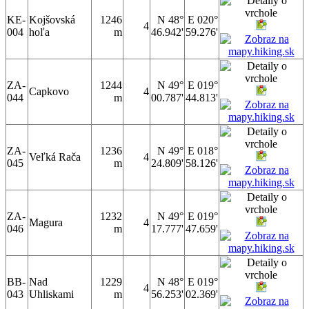
KE-
Kojšovská
1246
N 48°
E 020°
4
004
hoľa
m
46.942'
59.276'
ZA-
1244
N 49°
E 019°
Capkovo
4
044
m
00.787'
44.813'
ZA-
1236
N 49°
E 018°
Veľká Rača
4
045
m
24.809'
58.126'
ZA-
1232
N 49°
E 019°
Magura
4
046
m
17.777'
47.659'
BB-
Nad
1229
N 48°
E 019°
4
043
Uhliskami
m
56.253'
02.369'