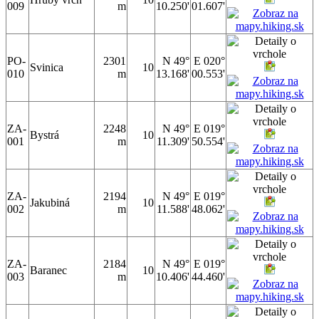
009
m
10.250'
01.607'
PO-
2301
N 49°
E 020°
Svinica
10
010
m
13.168'
00.553'
ZA-
2248
N 49°
E 019°
Bystrá
10
001
m
11.309'
50.554'
ZA-
2194
N 49°
E 019°
Jakubiná
10
002
m
11.588'
48.062'
ZA-
2184
N 49°
E 019°
Baranec
10
003
m
10.406'
44.460'