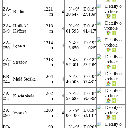
ZA-
1221
N 49°
E 019°
Budín
4
048
m
20.647'
27.139'
ZA-
Hnilická
1218
N 49°
E 018°
4
049
Kýčera
m
01.595'
44.417'
ZA-
1214
N 49°
E 019°
Lysica
4
050
m
13.650'
11.026'
ZA-
1213
N 48°
E 018°
Stražov
4
051
m
57.301'
27.796'
BB-
1204
N 48°
E 019°
Malá Stožka
4
044
m
46.503'
55.481'
ZA-
1202
N 48°
E 018°
Kozia skala
4
052
m
57.687'
59.686'
ZA-
1200
N 49°
E 019°
Vysoké
4
090
m
00.100'
52.181'
PO-
1199
N 49°
E 020°