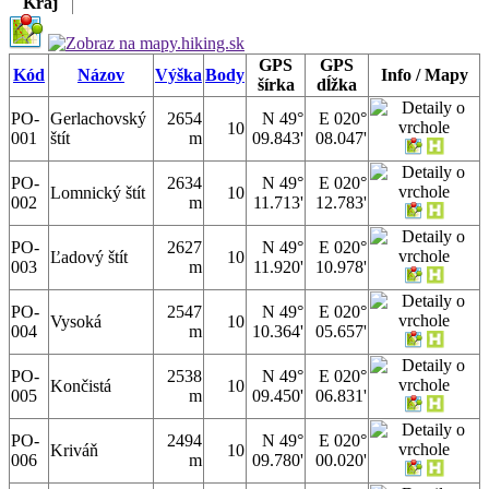
Kraj
GPS
GPS
Kód
Názov
Výška
Body
Info / Mapy
šírka
dĺžka
PO-
Gerlachovský
2654
N 49°
E 020°
10
001
štít
m
09.843'
08.047'
PO-
2634
N 49°
E 020°
Lomnický štít
10
002
m
11.713'
12.783'
PO-
2627
N 49°
E 020°
Ľadový štít
10
003
m
11.920'
10.978'
PO-
2547
N 49°
E 020°
Vysoká
10
004
m
10.364'
05.657'
PO-
2538
N 49°
E 020°
Končistá
10
005
m
09.450'
06.831'
PO-
2494
N 49°
E 020°
Kriváň
10
006
m
09.780'
00.020'