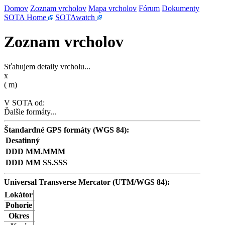
Domov
Zoznam vrcholov
Mapa vrcholov
Fórum
Dokumenty
SOTA Home
SOTAwatch
Zoznam vrcholov
Sťahujem detaily vrcholu...
x
(
m)
V SOTA od:
Ďalšie formáty...
Štandardné GPS formáty (WGS 84):
Desatinný
DDD MM.MMM
DDD MM SS.SSS
Universal Transverse Mercator (UTM/WGS 84):
Lokátor
Pohorie
Okres