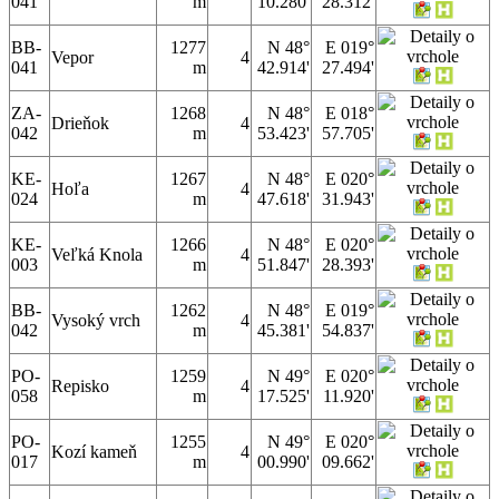
041
m
10.280'
28.312'
BB-
1277
N 48°
E 019°
Vepor
4
041
m
42.914'
27.494'
ZA-
1268
N 48°
E 018°
Drieňok
4
042
m
53.423'
57.705'
KE-
1267
N 48°
E 020°
Hoľa
4
024
m
47.618'
31.943'
KE-
1266
N 48°
E 020°
Veľká Knola
4
003
m
51.847'
28.393'
BB-
1262
N 48°
E 019°
Vysoký vrch
4
042
m
45.381'
54.837'
PO-
1259
N 49°
E 020°
Repisko
4
058
m
17.525'
11.920'
PO-
1255
N 49°
E 020°
Kozí kameň
4
017
m
00.990'
09.662'