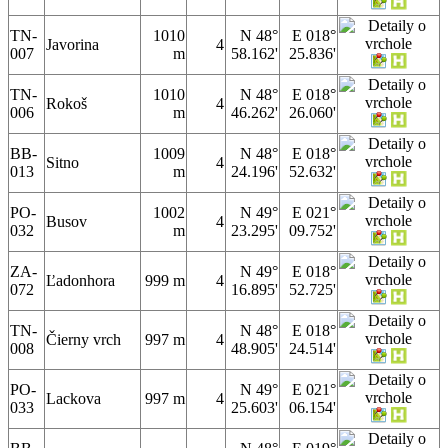
TN-
1010
N 48°
E 018°
Javorina
4
007
m
58.162'
25.836'
TN-
1010
N 48°
E 018°
Rokoš
4
006
m
46.262'
26.060'
BB-
1009
N 48°
E 018°
Sitno
4
013
m
24.196'
52.632'
PO-
1002
N 49°
E 021°
Busov
4
032
m
23.295'
09.752'
ZA-
N 49°
E 018°
Ľadonhora
999 m
4
072
16.895'
52.725'
TN-
N 48°
E 018°
Čierny vrch
997 m
4
008
48.905'
24.514'
PO-
N 49°
E 021°
Lackova
997 m
4
033
25.603'
06.154'