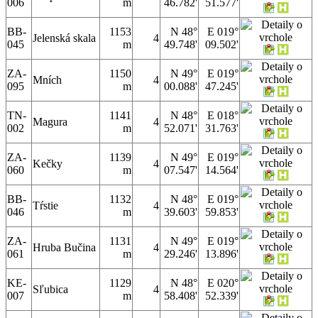
006
m
46.782'
51.577'
BB-
1153
N 48°
E 019°
Jelenská skala
4
045
m
49.748'
09.502'
ZA-
1150
N 49°
E 019°
Mních
4
095
m
00.088'
47.245'
TN-
1141
N 48°
E 018°
Magura
4
002
m
52.071'
31.763'
ZA-
1139
N 49°
E 019°
Kečky
4
060
m
07.547'
14.564'
BB-
1132
N 48°
E 019°
Tŕstie
4
046
m
39.603'
59.853'
ZA-
1131
N 49°
E 019°
Hruba Bučina
4
061
m
29.246'
13.896'
KE-
1129
N 48°
E 020°
Sľubica
4
007
m
58.408'
52.339'