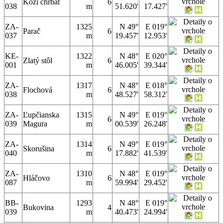
Kozí chrbát
6
038
m
51.620'
17.427'
ZA-
1325
N 49°
E 019°
Parač
6
037
m
19.457'
12.953'
KE-
1322
N 48°
E 020°
Zlatý stôl
6
001
m
46.005'
39.344'
ZA-
1317
N 48°
E 018°
Flochová
6
038
m
48.527'
58.312'
ZA-
Ľupčianska
1315
N 49°
E 019°
6
039
Magura
m
00.539'
26.248'
ZA-
1314
N 49°
E 019°
Skorušina
6
040
m
17.882'
41.539'
ZA-
1310
N 48°
E 019°
Hláčovo
6
087
m
59.994'
29.452'
BB-
1293
N 48°
E 019°
Bukovina
4
039
m
40.473'
24.994'