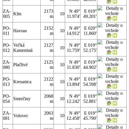
ZA-
2173
N 49°
E 019°
Klin
10
005
m
11.974'
49.201'
PO-
2152
N 49°
E 020°
Havran
10
011
m
14.912'
11.860'
PO-
Veľká
2127
N 49°
E 019°
10
012
Kamenistá
m
11.759'
52.175'
ZA-
2125
N 49°
E 019°
Plačlivé
10
080
m
11.830'
44.902'
PO-
2122
N 49°
E 019°
Kresanica
10
013
m
13.894'
54.598'
PO-
2068
N 49°
E 019°
Smrečiny
10
054
m
12.242'
52.881'
ZA-
2063
N 49°
E 019°
Volovec
10
081
m
12.458'
45.790'