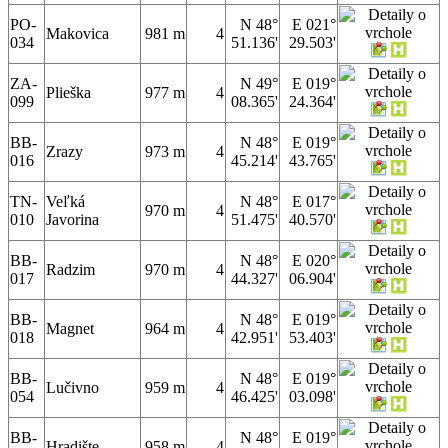
PO-
N 48°
E 021°
Makovica
981 m
4
034
51.136'
29.503'
ZA-
N 49°
E 019°
Plieška
977 m
4
099
08.365'
24.364'
BB-
N 48°
E 019°
Zrazy
973 m
4
016
45.214'
43.765'
TN-
Veľká
N 48°
E 017°
970 m
4
010
Javorina
51.475'
40.570'
BB-
N 48°
E 020°
Radzim
970 m
4
017
44.327'
06.904'
BB-
N 48°
E 019°
Magnet
964 m
4
018
42.951'
53.403'
BB-
N 48°
E 019°
Lučivno
959 m
4
054
46.425'
03.098'
BB-
N 48°
E 019°
Hradište
958 m
4