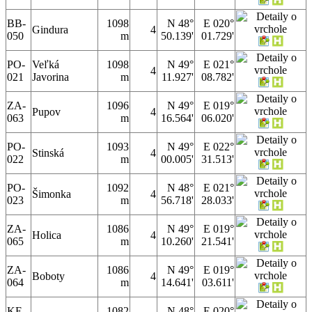
BB-
1098
N 48°
E 020°
Gindura
4
050
m
50.139'
01.729'
PO-
Veľká
1098
N 49°
E 021°
4
021
Javorina
m
11.927'
08.782'
ZA-
1096
N 49°
E 019°
Pupov
4
063
m
16.564'
06.020'
PO-
1093
N 49°
E 022°
Stinská
4
022
m
00.005'
31.513'
PO-
1092
N 48°
E 021°
Šimonka
4
023
m
56.718'
28.033'
ZA-
1086
N 49°
E 019°
Holica
4
065
m
10.260'
21.541'
ZA-
1086
N 49°
E 019°
Boboty
4
064
m
14.641'
03.611'
KE-
1082
N 48°
E 020°