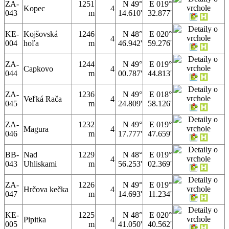
ZA-
1251
N 49°
E 019°
Kopec
4
043
m
14.610'
32.877'
KE-
Kojšovská
1246
N 48°
E 020°
4
004
hoľa
m
46.942'
59.276'
ZA-
1244
N 49°
E 019°
Capkovo
4
044
m
00.787'
44.813'
ZA-
1236
N 49°
E 018°
Veľká Rača
4
045
m
24.809'
58.126'
ZA-
1232
N 49°
E 019°
Magura
4
046
m
17.777'
47.659'
BB-
Nad
1229
N 48°
E 019°
4
043
Uhliskami
m
56.253'
02.369'
ZA-
1226
N 49°
E 019°
Hrčova kečka
4
047
m
14.693'
11.234'
KE-
1225
N 48°
E 020°
Pipitka
4
005
m
41.050'
40.562'