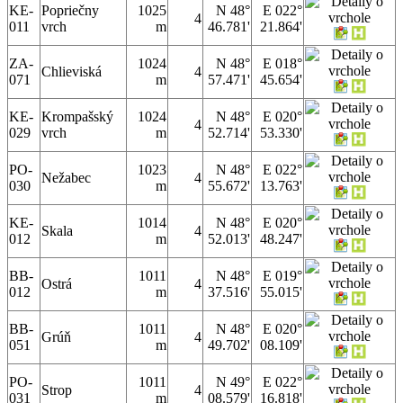
KE-
Popriečny
1025
N 48°
E 022°
4
011
vrch
m
46.781'
21.864'
ZA-
1024
N 48°
E 018°
Chlieviská
4
071
m
57.471'
45.654'
KE-
Krompašský
1024
N 48°
E 020°
4
029
vrch
m
52.714'
53.330'
PO-
1023
N 48°
E 022°
Nežabec
4
030
m
55.672'
13.763'
KE-
1014
N 48°
E 020°
Skala
4
012
m
52.013'
48.247'
BB-
1011
N 48°
E 019°
Ostrá
4
012
m
37.516'
55.015'
BB-
1011
N 48°
E 020°
Grúň
4
051
m
49.702'
08.109'
PO-
1011
N 49°
E 022°
Strop
4
031
m
08.579'
16.818'