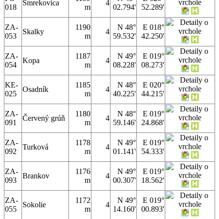
Smrekovica
4
018
m
02.794'
52.289'
ZA-
1190
N 48°
E 018°
Skalky
4
053
m
59.532'
42.250'
ZA-
1187
N 49°
E 019°
Kopa
4
054
m
08.228'
08.273'
KE-
1185
N 48°
E 020°
Osadník
4
025
m
40.225'
44.215'
ZA-
1180
N 48°
E 019°
Červený grúň
4
091
m
59.146'
24.868'
ZA-
1178
N 49°
E 019°
Turková
4
092
m
01.141'
54.333'
ZA-
1176
N 49°
E 019°
Brankov
4
093
m
00.307'
18.562'
ZA-
1172
N 49°
E 019°
Sokolie
4
055
m
14.160'
00.893'