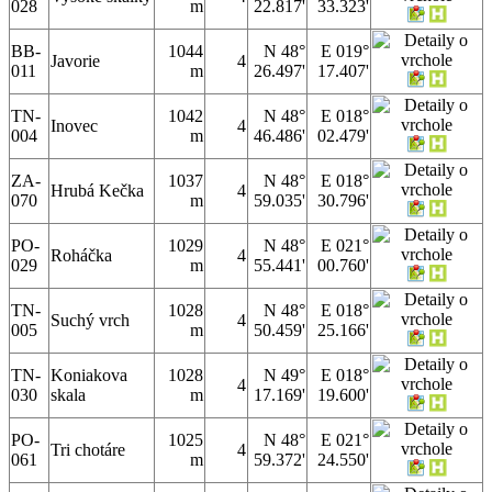
028
m
22.817'
33.323'
BB-
1044
N 48°
E 019°
Javorie
4
011
m
26.497'
17.407'
TN-
1042
N 48°
E 018°
Inovec
4
004
m
46.486'
02.479'
ZA-
1037
N 48°
E 018°
Hrubá Kečka
4
070
m
59.035'
30.796'
PO-
1029
N 48°
E 021°
Roháčka
4
029
m
55.441'
00.760'
TN-
1028
N 48°
E 018°
Suchý vrch
4
005
m
50.459'
25.166'
TN-
Koniakova
1028
N 49°
E 018°
4
030
skala
m
17.169'
19.600'
PO-
1025
N 48°
E 021°
Tri chotáre
4
061
m
59.372'
24.550'