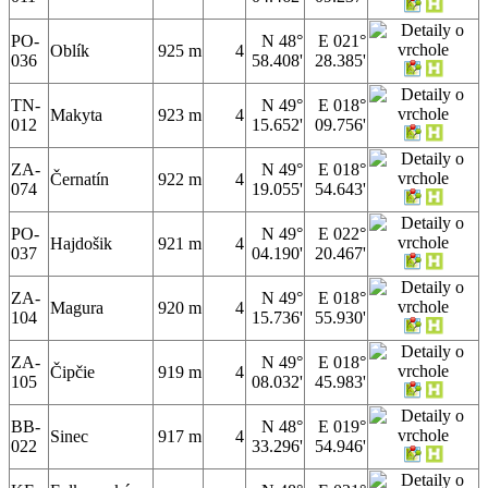
PO-
N 48°
E 021°
Oblík
925 m
4
036
58.408'
28.385'
TN-
N 49°
E 018°
Makyta
923 m
4
012
15.652'
09.756'
ZA-
N 49°
E 018°
Černatín
922 m
4
074
19.055'
54.643'
PO-
N 49°
E 022°
Hajdošik
921 m
4
037
04.190'
20.467'
ZA-
N 49°
E 018°
Magura
920 m
4
104
15.736'
55.930'
ZA-
N 49°
E 018°
Čipčie
919 m
4
105
08.032'
45.983'
BB-
N 48°
E 019°
Sinec
917 m
4
022
33.296'
54.946'