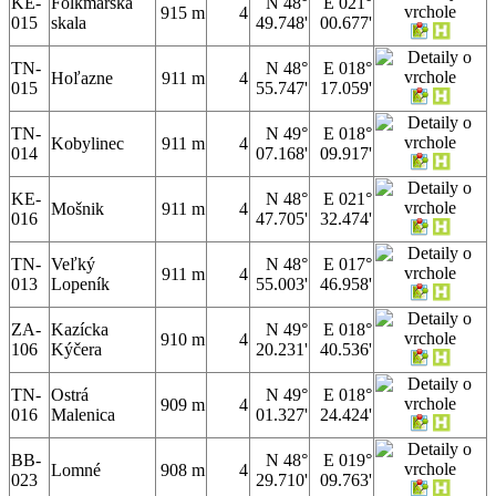
KE-
Folkmarská
N 48°
E 021°
915 m
4
015
skala
49.748'
00.677'
TN-
N 48°
E 018°
Hoľazne
911 m
4
015
55.747'
17.059'
TN-
N 49°
E 018°
Kobylinec
911 m
4
014
07.168'
09.917'
KE-
N 48°
E 021°
Mošnik
911 m
4
016
47.705'
32.474'
TN-
Veľký
N 48°
E 017°
911 m
4
013
Lopeník
55.003'
46.958'
ZA-
Kazícka
N 49°
E 018°
910 m
4
106
Kýčera
20.231'
40.536'
TN-
Ostrá
N 49°
E 018°
909 m
4
016
Malenica
01.327'
24.424'
BB-
N 48°
E 019°
Lomné
908 m
4
023
29.710'
09.763'