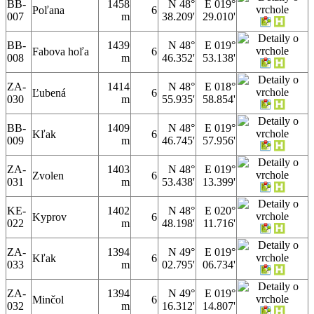
BB-
1458
N 48°
E 019°
Poľana
6
007
m
38.209'
29.010'
BB-
1439
N 48°
E 019°
Fabova hoľa
6
008
m
46.352'
53.138'
ZA-
1414
N 48°
E 018°
Ľubená
6
030
m
55.935'
58.854'
BB-
1409
N 48°
E 019°
Kľak
6
009
m
46.745'
57.956'
ZA-
1403
N 48°
E 019°
Zvolen
6
031
m
53.438'
13.399'
KE-
1402
N 48°
E 020°
Kyprov
6
022
m
48.198'
11.716'
ZA-
1394
N 49°
E 019°
Kľak
6
033
m
02.795'
06.734'
ZA-
1394
N 49°
E 019°
Minčol
6
032
m
16.312'
14.807'