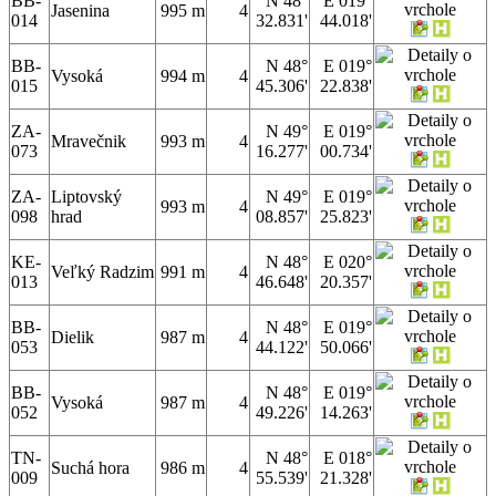
BB-
N 48°
E 019°
Jasenina
995 m
4
014
32.831'
44.018'
BB-
N 48°
E 019°
Vysoká
994 m
4
015
45.306'
22.838'
ZA-
N 49°
E 019°
Mravečnik
993 m
4
073
16.277'
00.734'
ZA-
Liptovský
N 49°
E 019°
993 m
4
098
hrad
08.857'
25.823'
KE-
N 48°
E 020°
Veľký Radzim
991 m
4
013
46.648'
20.357'
BB-
N 48°
E 019°
Dielik
987 m
4
053
44.122'
50.066'
BB-
N 48°
E 019°
Vysoká
987 m
4
052
49.226'
14.263'
TN-
N 48°
E 018°
Suchá hora
986 m
4
009
55.539'
21.328'