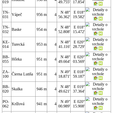
019
49.755'
17.854'
TN-
N 48°
E 018°
Vápeč
956 m
4
031
56.362'
19.582'
TN-
N 48°
E 018°
Baske
954 m
4
032
52.808'
15.472'
KE-
N 48°
E 020°
Turecká
953 m
4
014
41.116'
28.729'
BB-
N 48°
E 020°
Hôrka
951 m
4
055
49.664'
03.569'
ZA-
N 49°
E 018°
Čierna Lutiša
951 m
4
100
18.871'
59.187'
BB-
N 48°
E 019°
Skalka
946 m
4
020
49.621'
37.364'
PO-
N 49°
E 020°
Krížová
941 m
4
062
00.989'
15.908'