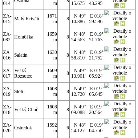
Osobitá
8
014
m
15.675'
43.295'
ZA-
1671
N 49°
E 018°
Malý Kriváň
8
015
m
10.886'
59.596'
ZA-
1659
N 48°
E 019°
Homôľka
8
082
m
54.563'
51.763'
ZA-
1630
N 48°
E 019°
Salatin
8
016
m
58.810'
21.752'
ZA-
Veľký
1609
N 49°
E 019°
8
017
Rozsutec
m
13.901'
05.924'
ZA-
1608
N 49°
E 019°
Stoh
8
019
m
12.720'
05.645'
ZA-
1608
N 49°
E 019°
Veľký Choč
8
018
m
09.088'
20.564'
ZA-
1592
N 48°
E 019°
Ostredok
6
020
m
54.127'
04.750'