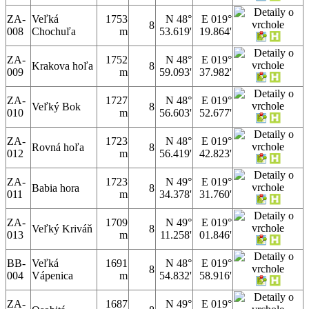
ZA-
Veľká
1753
N 48°
E 019°
8
008
Chochuľa
m
53.619'
19.864'
ZA-
1752
N 48°
E 019°
Krakova hoľa
8
009
m
59.093'
37.982'
ZA-
1727
N 48°
E 019°
Veľký Bok
8
010
m
56.603'
52.677'
ZA-
1723
N 48°
E 019°
Rovná hoľa
8
012
m
56.419'
42.823'
ZA-
1723
N 49°
E 019°
Babia hora
8
011
m
34.378'
31.760'
ZA-
1709
N 49°
E 019°
Veľký Kriváň
8
013
m
11.258'
01.846'
BB-
Veľká
1691
N 48°
E 019°
8
004
Vápenica
m
54.832'
58.916'
ZA-
1687
N 49°
E 019°