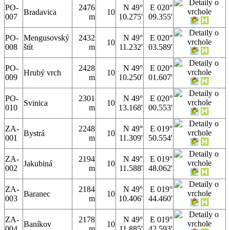
PO-
2476
N 49°
E 020°
Bradavica
10
007
m
10.275'
09.355'
PO-
Mengusovský
2432
N 49°
E 020°
10
008
štít
m
11.232'
03.589'
PO-
2428
N 49°
E 020°
Hrubý vrch
10
009
m
10.250'
01.607'
PO-
2301
N 49°
E 020°
Svinica
10
010
m
13.168'
00.553'
ZA-
2248
N 49°
E 019°
Bystrá
10
001
m
11.309'
50.554'
ZA-
2194
N 49°
E 019°
Jakubiná
10
002
m
11.588'
48.062'
ZA-
2184
N 49°
E 019°
Baranec
10
003
m
10.406'
44.460'
ZA-
2178
N 49°
E 019°
Baníkov
10
004
m
11.885'
42.593'