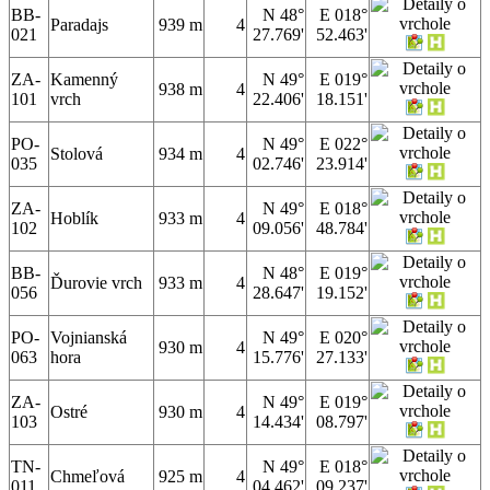
BB-
N 48°
E 018°
Paradajs
939 m
4
021
27.769'
52.463'
ZA-
Kamenný
N 49°
E 019°
938 m
4
101
vrch
22.406'
18.151'
PO-
N 49°
E 022°
Stolová
934 m
4
035
02.746'
23.914'
ZA-
N 49°
E 018°
Hoblík
933 m
4
102
09.056'
48.784'
BB-
N 48°
E 019°
Ďurovie vrch
933 m
4
056
28.647'
19.152'
PO-
Vojnianská
N 49°
E 020°
930 m
4
063
hora
15.776'
27.133'
ZA-
N 49°
E 019°
Ostré
930 m
4
103
14.434'
08.797'
TN-
N 49°
E 018°
Chmeľová
925 m
4
011
04.462'
09.237'