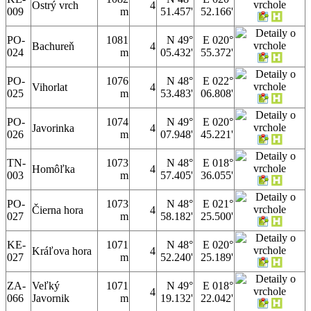
Ostrý vrch
4
009
m
51.457'
52.166'
PO-
1081
N 49°
E 020°
Bachureň
4
024
m
05.432'
55.372'
PO-
1076
N 48°
E 022°
Vihorlat
4
025
m
53.483'
06.808'
PO-
1074
N 49°
E 020°
Javorinka
4
026
m
07.948'
45.221'
TN-
1073
N 48°
E 018°
Homôľka
4
003
m
57.405'
36.055'
PO-
1073
N 48°
E 021°
Čierna hora
4
027
m
58.182'
25.500'
KE-
1071
N 48°
E 020°
Kráľova hora
4
027
m
52.240'
25.189'
ZA-
Veľký
1071
N 49°
E 018°
4
066
Javornik
m
19.132'
22.042'