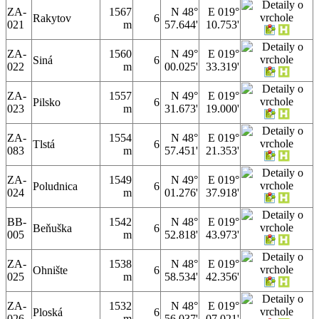
ZA-
1567
N 48°
E 019°
Rakytov
6
021
m
57.644'
10.753'
ZA-
1560
N 49°
E 019°
Siná
6
022
m
00.025'
33.319'
ZA-
1557
N 49°
E 019°
Pilsko
6
023
m
31.673'
19.000'
ZA-
1554
N 48°
E 019°
Tlstá
6
083
m
57.451'
21.353'
ZA-
1549
N 49°
E 019°
Poludnica
6
024
m
01.276'
37.918'
BB-
1542
N 48°
E 019°
Beňuška
6
005
m
52.818'
43.973'
ZA-
1538
N 48°
E 019°
Ohnište
6
025
m
58.534'
42.356'
ZA-
1532
N 48°
E 019°
Ploská
6
026
m
56.037'
07.021'