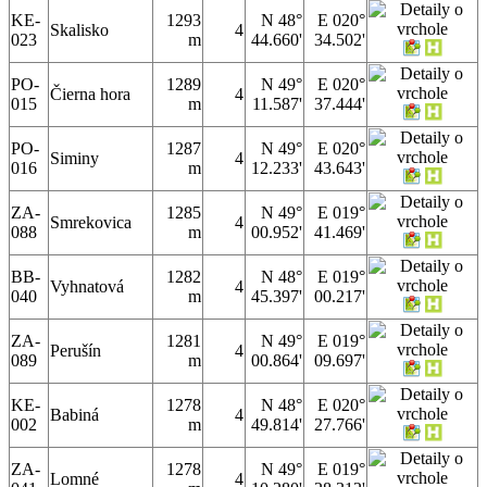
KE-
1293
N 48°
E 020°
Skalisko
4
023
m
44.660'
34.502'
PO-
1289
N 49°
E 020°
Čierna hora
4
015
m
11.587'
37.444'
PO-
1287
N 49°
E 020°
Siminy
4
016
m
12.233'
43.643'
ZA-
1285
N 49°
E 019°
Smrekovica
4
088
m
00.952'
41.469'
BB-
1282
N 48°
E 019°
Vyhnatová
4
040
m
45.397'
00.217'
ZA-
1281
N 49°
E 019°
Perušín
4
089
m
00.864'
09.697'
KE-
1278
N 48°
E 020°
Babiná
4
002
m
49.814'
27.766'
ZA-
1278
N 49°
E 019°
Lomné
4