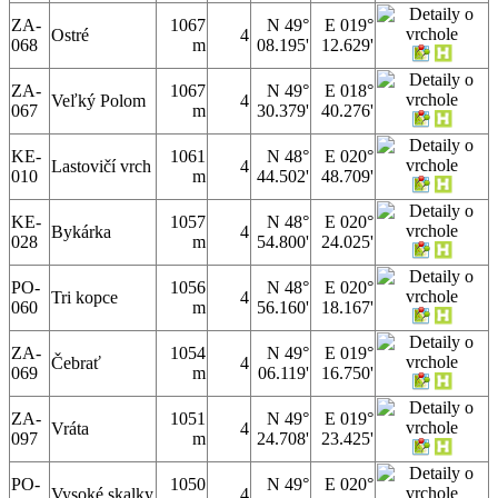
ZA-
1067
N 49°
E 019°
Ostré
4
068
m
08.195'
12.629'
ZA-
1067
N 49°
E 018°
Veľký Polom
4
067
m
30.379'
40.276'
KE-
1061
N 48°
E 020°
Lastovičí vrch
4
010
m
44.502'
48.709'
KE-
1057
N 48°
E 020°
Bykárka
4
028
m
54.800'
24.025'
PO-
1056
N 48°
E 020°
Tri kopce
4
060
m
56.160'
18.167'
ZA-
1054
N 49°
E 019°
Čebrať
4
069
m
06.119'
16.750'
ZA-
1051
N 49°
E 019°
Vráta
4
097
m
24.708'
23.425'
PO-
1050
N 49°
E 020°
Vysoké skalky
4