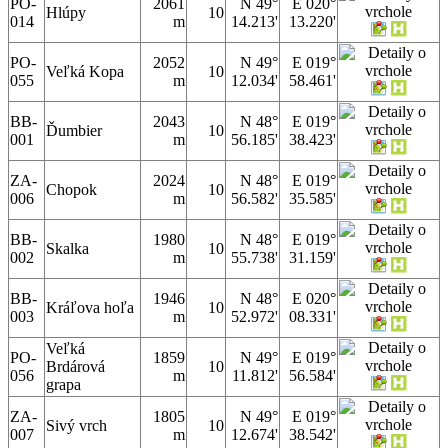
PO-
2061
N 49°
E 020°
Hlúpy
10
014
m
14.213'
13.220'
PO-
2052
N 49°
E 019°
Veľká Kopa
10
055
m
12.034'
58.461'
BB-
2043
N 48°
E 019°
Ďumbier
10
001
m
56.185'
38.423'
ZA-
2024
N 48°
E 019°
Chopok
10
006
m
56.582'
35.585'
BB-
1980
N 48°
E 019°
Skalka
10
002
m
55.738'
31.159'
BB-
1946
N 48°
E 020°
Kráľova hoľa
10
003
m
52.972'
08.331'
Veľká
PO-
1859
N 49°
E 019°
Brdárová
10
056
m
11.812'
56.584'
grapa
ZA-
1805
N 49°
E 019°
Sivý vrch
10
007
m
12.674'
38.542'