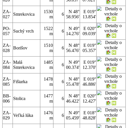
ZA-
1530
N 48°
E 019°
Smrekovica
6
027
m
58.956'
13.854'
PO-
1522
N 49°
E 020°
Suchý vrch
6
057
m
14.276'
09.039'
ZA-
1510
N 48°
E 019°
Borišov
6
028
m
56.476'
05.357'
ZA-
Malá
1485
N 49°
E 019°
6
084
Smrekovica
m
00.374'
12.370'
ZA-
1478
N 48°
E 019°
Fišiarka
6
085
m
55.478'
46.886'
BB-
1477
N 48°
E 020°
Stolica
6
006
m
46.422'
12.427'
ZA-
1476
N 49°
E 018°
Veľká lúka
6
029
m
05.459'
48.828'