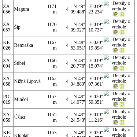
ZA-
1171
N 49°
E 019°
Magura
4
056
m
09.488'
23.234'
ZA-
1170
N 49°
E 019°
Šip
4
057
m
09.927'
10.737'
KE-
1167
N 48°
E 020°
Remiaška
4
026
m
53.051'
19.894'
ZA-
1166
N 49°
E 019°
Štibel
4
094
m
20.776'
15.074'
ZA-
1162
N 49°
E 019°
Nižná Lipová
4
058
m
04.880'
07.361'
PO-
1157
N 49°
E 020°
Minčol
4
019
m
14.077'
59.351'
ZA-
1155
N 49°
E 019°
Úšust
4
059
m
24.543'
11.216'
KE-
1153
N 48°
E 020°
Kloptaň
4