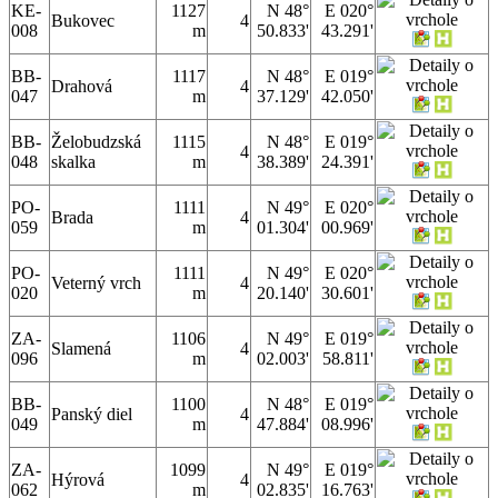
KE-
1127
N 48°
E 020°
Bukovec
4
008
m
50.833'
43.291'
BB-
1117
N 48°
E 019°
Drahová
4
047
m
37.129'
42.050'
BB-
Želobudzská
1115
N 48°
E 019°
4
048
skalka
m
38.389'
24.391'
PO-
1111
N 49°
E 020°
Brada
4
059
m
01.304'
00.969'
PO-
1111
N 49°
E 020°
Veterný vrch
4
020
m
20.140'
30.601'
ZA-
1106
N 49°
E 019°
Slamená
4
096
m
02.003'
58.811'
BB-
1100
N 48°
E 019°
Panský diel
4
049
m
47.884'
08.996'
ZA-
1099
N 49°
E 019°
Hýrová
4
062
m
02.835'
16.763'