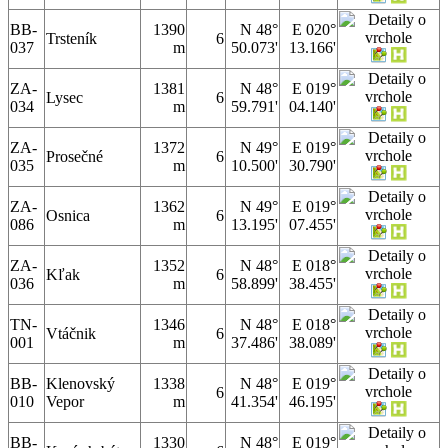
BB-
1390
N 48°
E 020°
Trsteník
6
037
m
50.073'
13.166'
ZA-
1381
N 48°
E 019°
Lysec
6
034
m
59.791'
04.140'
ZA-
1372
N 49°
E 019°
Prosečné
6
035
m
10.500'
30.790'
ZA-
1362
N 49°
E 019°
Osnica
6
086
m
13.195'
07.455'
ZA-
1352
N 48°
E 018°
Kľak
6
036
m
58.899'
38.455'
TN-
1346
N 48°
E 018°
Vtáčnik
6
001
m
37.486'
38.089'
BB-
Klenovský
1338
N 48°
E 019°
6
010
Vepor
m
41.354'
46.195'
BB-
1330
N 48°
E 019°