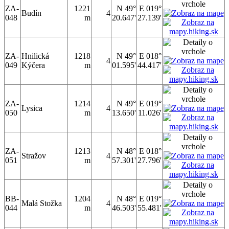
ZA-
1221
N 49°
E 019°
Budín
4
048
m
20.647'
27.139'
ZA-
Hnilická
1218
N 49°
E 018°
4
049
Kýčera
m
01.595'
44.417'
ZA-
1214
N 49°
E 019°
Lysica
4
050
m
13.650'
11.026'
ZA-
1213
N 48°
E 018°
Stražov
4
051
m
57.301'
27.796'
BB-
1204
N 48°
E 019°
Malá Stožka
4
044
m
46.503'
55.481'