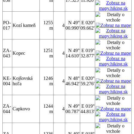
058
m
17.525'
11.920'
PO-
1255
N 49°
E 020°
Kozí kameň
4
017
m
00.990'
09.662'
ZA-
1251
N 49°
E 019°
Kopec
4
043
m
14.610'
32.877'
KE-
Kojšovská
1246
N 48°
E 020°
4
004
hoľa
m
46.942'
59.276'
ZA-
1244
N 49°
E 019°
Capkovo
4
044
m
00.787'
44.813'
ZA-
1236
N 49°
E 018°