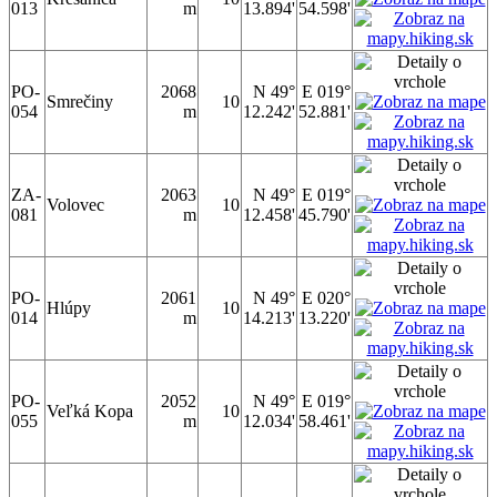
013
m
13.894'
54.598'
PO-
2068
N 49°
E 019°
Smrečiny
10
054
m
12.242'
52.881'
ZA-
2063
N 49°
E 019°
Volovec
10
081
m
12.458'
45.790'
PO-
2061
N 49°
E 020°
Hlúpy
10
014
m
14.213'
13.220'
PO-
2052
N 49°
E 019°
Veľká Kopa
10
055
m
12.034'
58.461'