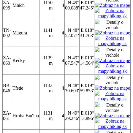
ZA-
1150
N 49°
E 019°
Mních
4
095
m
00.088'
47.245'
TN-
1141
N 48°
E 018°
Magura
4
002
m
52.071'
31.763'
ZA-
1139
N 49°
E 019°
Kečky
4
060
m
07.547'
14.564'
BB-
1132
N 48°
E 019°
Tŕstie
4
046
m
39.603'
59.853'
ZA-
1131
N 49°
E 019°
Hruba Bučina
4
061
m
29.246'
13.896'