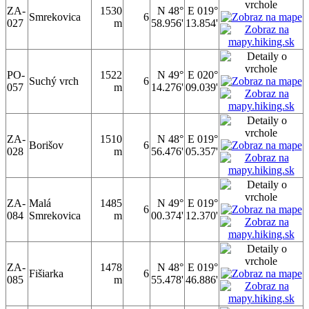
ZA-
1530
N 48°
E 019°
Smrekovica
6
027
m
58.956'
13.854'
PO-
1522
N 49°
E 020°
Suchý vrch
6
057
m
14.276'
09.039'
ZA-
1510
N 48°
E 019°
Borišov
6
028
m
56.476'
05.357'
ZA-
Malá
1485
N 49°
E 019°
6
084
Smrekovica
m
00.374'
12.370'
ZA-
1478
N 48°
E 019°
Fišiarka
6
085
m
55.478'
46.886'