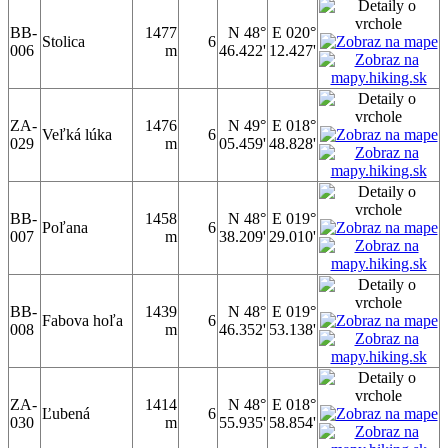
BB-
1477
N 48°
E 020°
Stolica
6
006
m
46.422'
12.427'
ZA-
1476
N 49°
E 018°
Veľká lúka
6
029
m
05.459'
48.828'
BB-
1458
N 48°
E 019°
Poľana
6
007
m
38.209'
29.010'
BB-
1439
N 48°
E 019°
Fabova hoľa
6
008
m
46.352'
53.138'
ZA-
1414
N 48°
E 018°
Ľubená
6
030
m
55.935'
58.854'