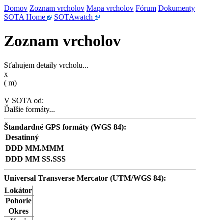
Domov
Zoznam vrcholov
Mapa vrcholov
Fórum
Dokumenty
SOTA Home
SOTAwatch
Zoznam vrcholov
Sťahujem detaily vrcholu...
x
(
m)
V SOTA od:
Ďalšie formáty...
Štandardné GPS formáty (WGS 84):
Desatinný
DDD MM.MMM
DDD MM SS.SSS
Universal Transverse Mercator (UTM/WGS 84):
Lokátor
Pohorie
Okres