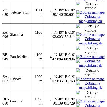
PO-
1111
N 49°
E 020°
Veterný vrch
4
020
m
20.140'
30.601'
ZA-
1106
N 49°
E 019°
Slamená
4
096
m
02.003'
58.811'
BB-
1100
N 48°
E 019°
Panský diel
4
049
m
47.884'
08.996'
ZA-
1099
N 49°
E 019°
Hýrová
4
062
m
02.835'
16.763'
BB-
1098
N 48°
E 020°
Gindura
4
050
m
50.139'
01.729'