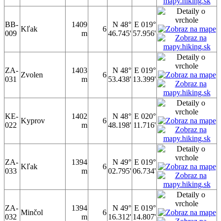
BB-
1409
N 48°
E 019°
Kľak
6
009
m
46.745'
57.956'
ZA-
1403
N 48°
E 019°
Zvolen
6
031
m
53.438'
13.399'
KE-
1402
N 48°
E 020°
Kyprov
6
022
m
48.198'
11.716'
ZA-
1394
N 49°
E 019°
Kľak
6
033
m
02.795'
06.734'
ZA-
1394
N 49°
E 019°
Minčol
6
032
m
16.312'
14.807'