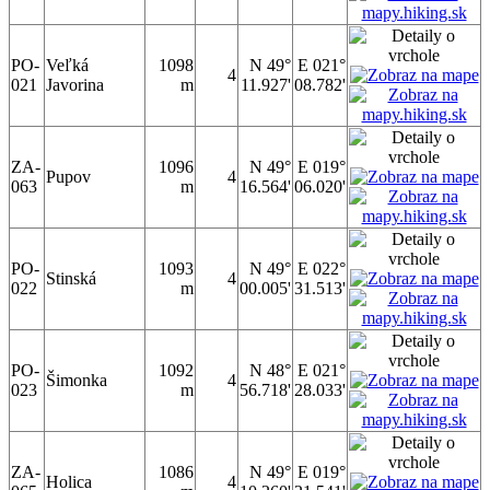
PO-
Veľká
1098
N 49°
E 021°
4
021
Javorina
m
11.927'
08.782'
ZA-
1096
N 49°
E 019°
Pupov
4
063
m
16.564'
06.020'
PO-
1093
N 49°
E 022°
Stinská
4
022
m
00.005'
31.513'
PO-
1092
N 48°
E 021°
Šimonka
4
023
m
56.718'
28.033'
ZA-
1086
N 49°
E 019°
Holica
4