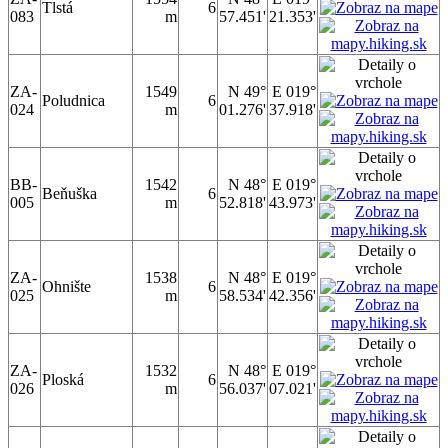
Tlstá
6
083
m
57.451'
21.353'
ZA-
1549
N 49°
E 019°
Poludnica
6
024
m
01.276'
37.918'
BB-
1542
N 48°
E 019°
Beňuška
6
005
m
52.818'
43.973'
ZA-
1538
N 48°
E 019°
Ohnište
6
025
m
58.534'
42.356'
ZA-
1532
N 48°
E 019°
Ploská
6
026
m
56.037'
07.021'