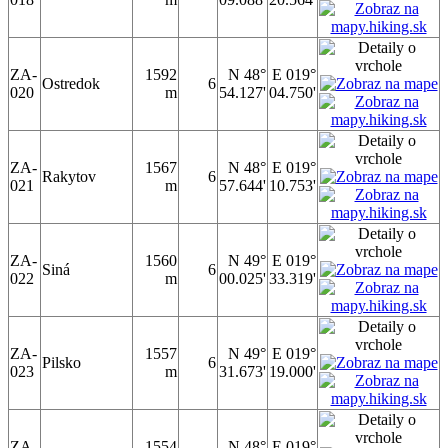
ZA-
1592
N 48°
E 019°
Ostredok
6
020
m
54.127'
04.750'
ZA-
1567
N 48°
E 019°
Rakytov
6
021
m
57.644'
10.753'
ZA-
1560
N 49°
E 019°
Siná
6
022
m
00.025'
33.319'
ZA-
1557
N 49°
E 019°
Pilsko
6
023
m
31.673'
19.000'
ZA-
1554
N 48°
E 019°