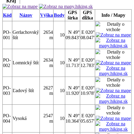
Kraj
GPS
GPS
Kód
Názov
Výška
Body
Info / Mapy
šírka
dĺžka
PO-
Gerlachovský
2654
N 49°
E 020°
10
001
štít
m
09.843'
08.047'
PO-
2634
N 49°
E 020°
Lomnický štít
10
002
m
11.713'
12.783'
PO-
2627
N 49°
E 020°
Ľadový štít
10
003
m
11.920'
10.978'
PO-
2547
N 49°
E 020°
Vysoká
10
004
m
10.364'
05.657'