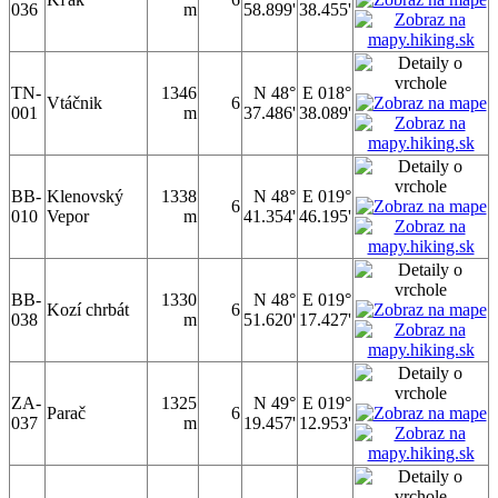
036
m
58.899'
38.455'
TN-
1346
N 48°
E 018°
Vtáčnik
6
001
m
37.486'
38.089'
BB-
Klenovský
1338
N 48°
E 019°
6
010
Vepor
m
41.354'
46.195'
BB-
1330
N 48°
E 019°
Kozí chrbát
6
038
m
51.620'
17.427'
ZA-
1325
N 49°
E 019°
Parač
6
037
m
19.457'
12.953'