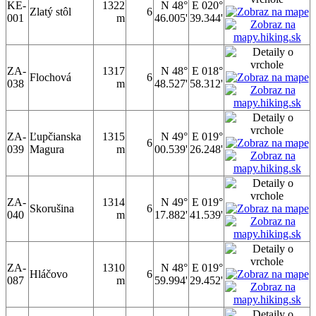
KE-
1322
N 48°
E 020°
Zlatý stôl
6
001
m
46.005'
39.344'
ZA-
1317
N 48°
E 018°
Flochová
6
038
m
48.527'
58.312'
ZA-
Ľupčianska
1315
N 49°
E 019°
6
039
Magura
m
00.539'
26.248'
ZA-
1314
N 49°
E 019°
Skorušina
6
040
m
17.882'
41.539'
ZA-
1310
N 48°
E 019°
Hláčovo
6
087
m
59.994'
29.452'