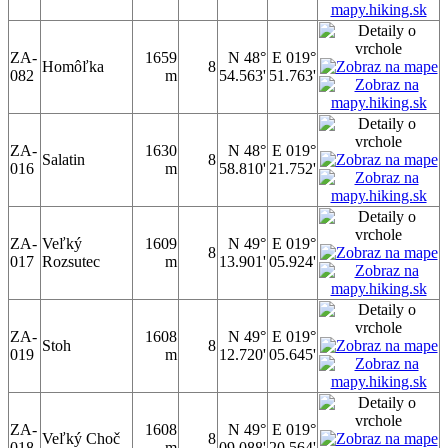
ZA-
1659
N 48°
E 019°
Homôľka
8
082
m
54.563'
51.763'
ZA-
1630
N 48°
E 019°
Salatin
8
016
m
58.810'
21.752'
ZA-
Veľký
1609
N 49°
E 019°
8
017
Rozsutec
m
13.901'
05.924'
ZA-
1608
N 49°
E 019°
Stoh
8
019
m
12.720'
05.645'
ZA-
1608
N 49°
E 019°
Veľký Choč
8
018
m
09.088'
20.564'