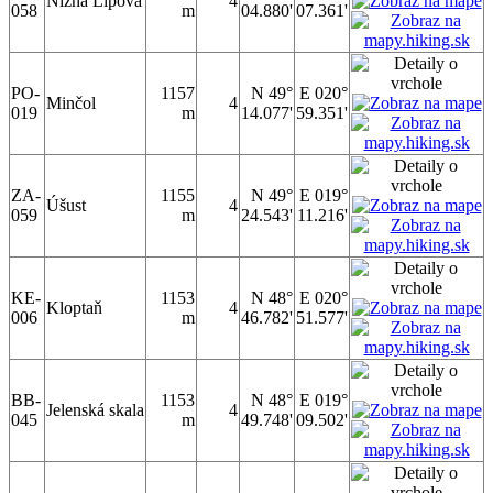
Nižná Lipová
4
058
m
04.880'
07.361'
PO-
1157
N 49°
E 020°
Minčol
4
019
m
14.077'
59.351'
ZA-
1155
N 49°
E 019°
Úšust
4
059
m
24.543'
11.216'
KE-
1153
N 48°
E 020°
Kloptaň
4
006
m
46.782'
51.577'
BB-
1153
N 48°
E 019°
Jelenská skala
4
045
m
49.748'
09.502'