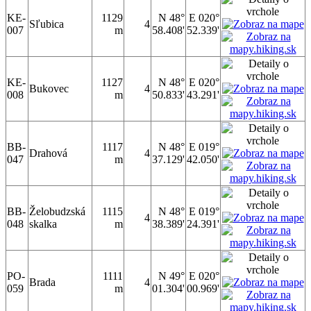
KE-
1129
N 48°
E 020°
Sľubica
4
007
m
58.408'
52.339'
KE-
1127
N 48°
E 020°
Bukovec
4
008
m
50.833'
43.291'
BB-
1117
N 48°
E 019°
Drahová
4
047
m
37.129'
42.050'
BB-
Želobudzská
1115
N 48°
E 019°
4
048
skalka
m
38.389'
24.391'
PO-
1111
N 49°
E 020°
Brada
4
059
m
01.304'
00.969'