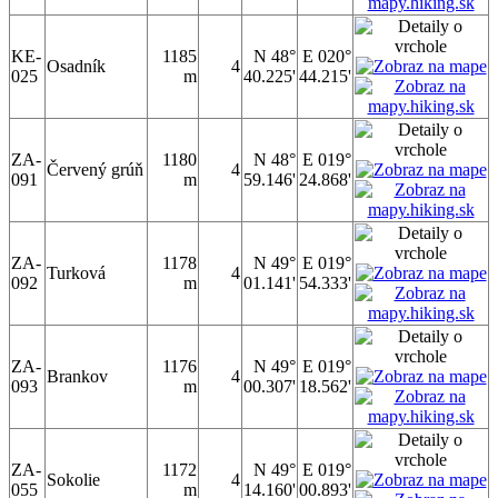
KE-
1185
N 48°
E 020°
Osadník
4
025
m
40.225'
44.215'
ZA-
1180
N 48°
E 019°
Červený grúň
4
091
m
59.146'
24.868'
ZA-
1178
N 49°
E 019°
Turková
4
092
m
01.141'
54.333'
ZA-
1176
N 49°
E 019°
Brankov
4
093
m
00.307'
18.562'
ZA-
1172
N 49°
E 019°
Sokolie
4
055
m
14.160'
00.893'