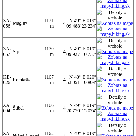
ZA-
1171
N 49°
E 019°
Magura
4
056
m
09.488'
23.234'
ZA-
1170
N 49°
E 019°
Šip
4
057
m
09.927'
10.737'
KE-
1167
N 48°
E 020°
Remiaška
4
026
m
53.051'
19.894'
ZA-
1166
N 49°
E 019°
Štibel
4
094
m
20.776'
15.074'
ZA-
1162
N 49°
E 019°