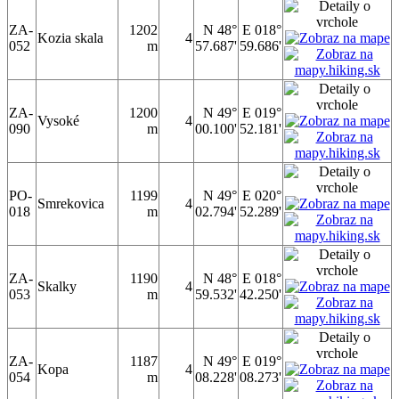
ZA-
1202
N 48°
E 018°
Kozia skala
4
052
m
57.687'
59.686'
ZA-
1200
N 49°
E 019°
Vysoké
4
090
m
00.100'
52.181'
PO-
1199
N 49°
E 020°
Smrekovica
4
018
m
02.794'
52.289'
ZA-
1190
N 48°
E 018°
Skalky
4
053
m
59.532'
42.250'
ZA-
1187
N 49°
E 019°
Kopa
4
054
m
08.228'
08.273'