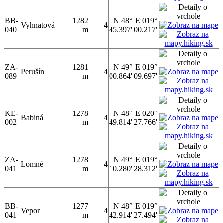
BB-
1282
N 48°
E 019°
Vyhnatová
4
040
m
45.397'
00.217'
ZA-
1281
N 49°
E 019°
Perušín
4
089
m
00.864'
09.697'
KE-
1278
N 48°
E 020°
Babiná
4
002
m
49.814'
27.766'
ZA-
1278
N 49°
E 019°
Lomné
4
041
m
10.280'
28.312'
BB-
1277
N 48°
E 019°
Vepor
4
041
m
42.914'
27.494'