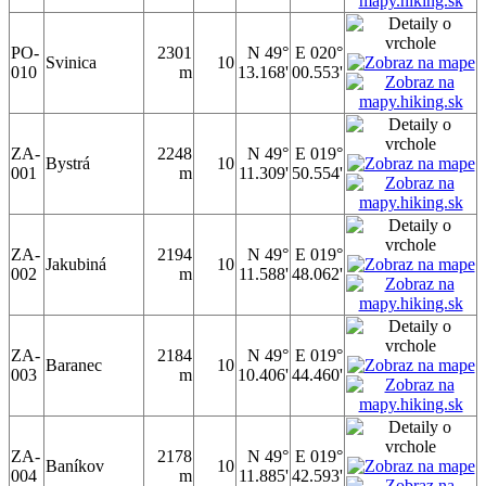
PO-
2301
N 49°
E 020°
Svinica
10
010
m
13.168'
00.553'
ZA-
2248
N 49°
E 019°
Bystrá
10
001
m
11.309'
50.554'
ZA-
2194
N 49°
E 019°
Jakubiná
10
002
m
11.588'
48.062'
ZA-
2184
N 49°
E 019°
Baranec
10
003
m
10.406'
44.460'
ZA-
2178
N 49°
E 019°
Baníkov
10
004
m
11.885'
42.593'