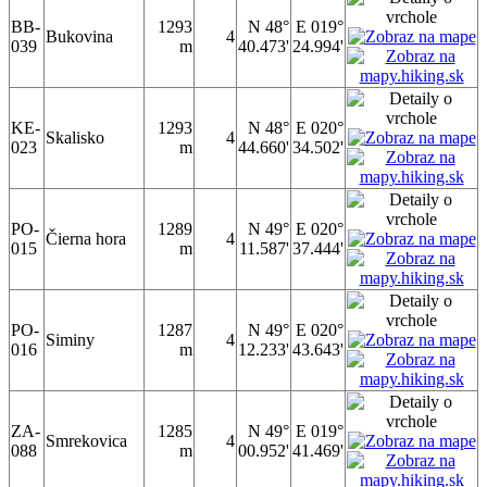
BB-
1293
N 48°
E 019°
Bukovina
4
039
m
40.473'
24.994'
KE-
1293
N 48°
E 020°
Skalisko
4
023
m
44.660'
34.502'
PO-
1289
N 49°
E 020°
Čierna hora
4
015
m
11.587'
37.444'
PO-
1287
N 49°
E 020°
Siminy
4
016
m
12.233'
43.643'
ZA-
1285
N 49°
E 019°
Smrekovica
4
088
m
00.952'
41.469'