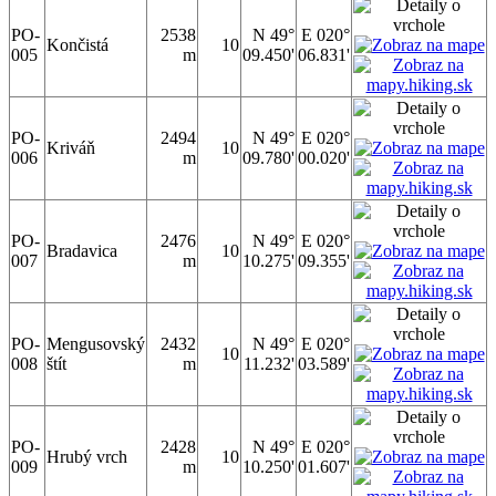
PO-
2538
N 49°
E 020°
Končistá
10
005
m
09.450'
06.831'
PO-
2494
N 49°
E 020°
Kriváň
10
006
m
09.780'
00.020'
PO-
2476
N 49°
E 020°
Bradavica
10
007
m
10.275'
09.355'
PO-
Mengusovský
2432
N 49°
E 020°
10
008
štít
m
11.232'
03.589'
PO-
2428
N 49°
E 020°
Hrubý vrch
10
009
m
10.250'
01.607'