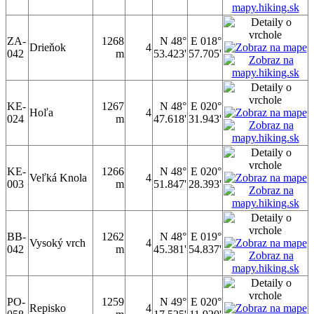
ZA-
1268
N 48°
E 018°
Drieňok
4
042
m
53.423'
57.705'
KE-
1267
N 48°
E 020°
Hoľa
4
024
m
47.618'
31.943'
KE-
1266
N 48°
E 020°
Veľká Knola
4
003
m
51.847'
28.393'
BB-
1262
N 48°
E 019°
Vysoký vrch
4
042
m
45.381'
54.837'
PO-
1259
N 49°
E 020°
Repisko
4