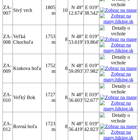
ZA-
1805
N 49°
E 019°
Sivý vrch
10
007
m
12.674'
38.542'
ZA-
Veľká
1753
N 48°
E 019°
8
008
Chochuľa
m
53.619'
19.864'
ZA-
1752
N 48°
E 019°
Krakova hoľa
8
009
m
59.093'
37.982'
ZA-
1727
N 48°
E 019°
Veľký Bok
8
010
m
56.603'
52.677'
ZA-
1723
N 48°
E 019°
Rovná hoľa
8
012
m
56.419'
42.823'