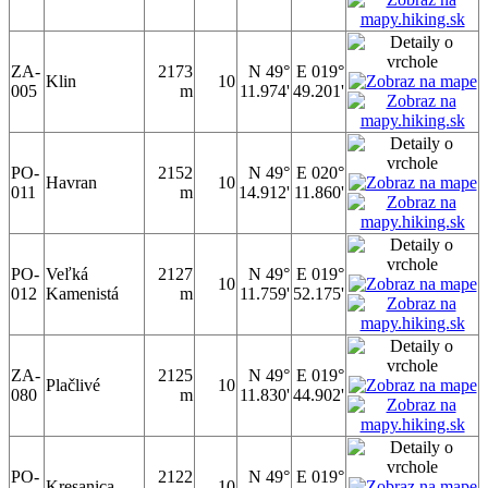
ZA-
2173
N 49°
E 019°
Klin
10
005
m
11.974'
49.201'
PO-
2152
N 49°
E 020°
Havran
10
011
m
14.912'
11.860'
PO-
Veľká
2127
N 49°
E 019°
10
012
Kamenistá
m
11.759'
52.175'
ZA-
2125
N 49°
E 019°
Plačlivé
10
080
m
11.830'
44.902'
PO-
2122
N 49°
E 019°
Kresanica
10