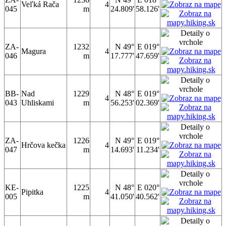
Veľká Rača
4
045
m
24.809'
58.126'
ZA-
1232
N 49°
E 019°
Magura
4
046
m
17.777'
47.659'
BB-
Nad
1229
N 48°
E 019°
4
043
Uhliskami
m
56.253'
02.369'
ZA-
1226
N 49°
E 019°
Hrčova kečka
4
047
m
14.693'
11.234'
KE-
1225
N 48°
E 020°
Pipitka
4
005
m
41.050'
40.562'