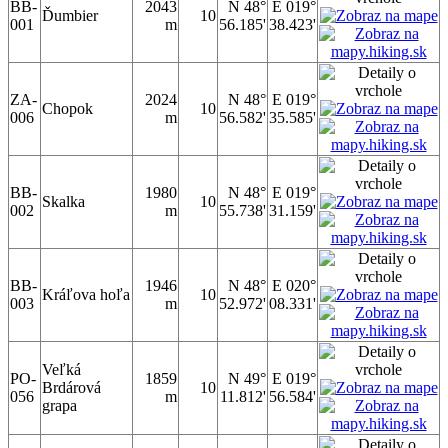
BB-
2043
N 48°
E 019°
Ďumbier
10
001
m
56.185'
38.423'
ZA-
2024
N 48°
E 019°
Chopok
10
006
m
56.582'
35.585'
BB-
1980
N 48°
E 019°
Skalka
10
002
m
55.738'
31.159'
BB-
1946
N 48°
E 020°
Kráľova hoľa
10
003
m
52.972'
08.331'
Veľká
PO-
1859
N 49°
E 019°
Brdárová
10
056
m
11.812'
56.584'
grapa