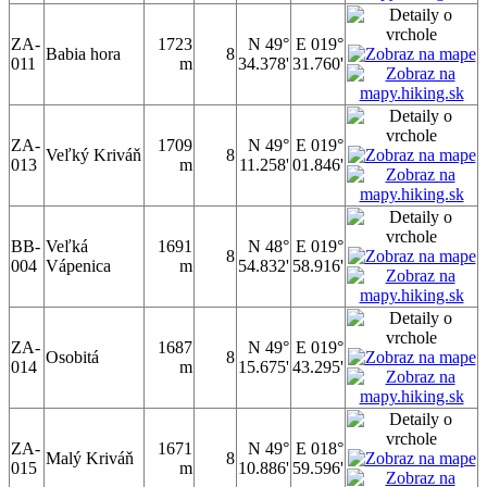
ZA-
1723
N 49°
E 019°
Babia hora
8
011
m
34.378'
31.760'
ZA-
1709
N 49°
E 019°
Veľký Kriváň
8
013
m
11.258'
01.846'
BB-
Veľká
1691
N 48°
E 019°
8
004
Vápenica
m
54.832'
58.916'
ZA-
1687
N 49°
E 019°
Osobitá
8
014
m
15.675'
43.295'
ZA-
1671
N 49°
E 018°
Malý Kriváň
8
015
m
10.886'
59.596'