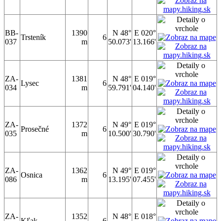
BB-
1390
N 48°
E 020°
Trsteník
6
037
m
50.073'
13.166'
ZA-
1381
N 48°
E 019°
Lysec
6
034
m
59.791'
04.140'
ZA-
1372
N 49°
E 019°
Prosečné
6
035
m
10.500'
30.790'
ZA-
1362
N 49°
E 019°
Osnica
6
086
m
13.195'
07.455'
ZA-
1352
N 48°
E 018°
Kľak
6