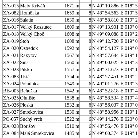
ZA-015
Malý Kriváň
1671 m
8
N 49° 10.886'
E 018° 5
ZA-082
Homôľka
1659 m
8
N 48° 54.563'
E 019° 5
ZA-016
Salatin
1630 m
8
N 48° 58.810'
E 019° 2
ZA-017
Veľký Rozsutec
1609 m
8
N 49° 13.901'
E 019° 0
ZA-018
Veľký Choč
1608 m
8
N 49° 09.088'
E 019° 2
ZA-019
Stoh
1608 m
8
N 49° 12.720'
E 019° 0
ZA-020
Ostredok
1592 m
6
N 48° 54.127'
E 019° 0
ZA-021
Rakytov
1567 m
6
N 48° 57.644'
E 019° 1
ZA-022
Siná
1560 m
6
N 49° 00.025'
E 019° 3
ZA-023
Pilsko
1557 m
6
N 49° 31.673'
E 019° 1
ZA-083
Tlstá
1554 m
6
N 48° 57.451'
E 019° 2
ZA-024
Poludnica
1549 m
6
N 49° 01.276'
E 019° 3
BB-005
Beňuška
1542 m
6
N 48° 52.818'
E 019° 4
ZA-025
Ohnište
1538 m
6
N 48° 58.534'
E 019° 4
ZA-026
Ploská
1532 m
6
N 48° 56.037'
E 019° 0
ZA-027
Smrekovica
1530 m
6
N 48° 58.956'
E 019° 1
PO-057
Suchý vrch
1522 m
6
N 49° 14.276'
E 020° 0
ZA-028
Borišov
1510 m
6
N 48° 56.476'
E 019° 0
ZA-084
Malá Smrekovica
1485 m
6
N 49° 00.374'
E 019° 1