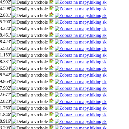
4.902'
4.598'
2.881'
5.790'
3.220'
8.461'
8.423'
5.585'
1.159'
8.331'
6.584'
8.542'
9.864'
7.982'
2.677'
2.823'
1.760'
1.846'
8.916'
3.295'