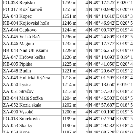
PO-058
Repisko
1259 m
4
N 49° 17.525'
E 020° 1
PO-017
Kozí kameň
1255 m
4
N 49° 00.990'
E 020° 0
ZA-043
Kopec
1251 m
4
N 49° 14.610'
E 019° 3
KE-004
Kojšovská hoľa
1246 m
4
N 48° 46.942'
E 020° 5
ZA-044
Capkovo
1244 m
4
N 49° 00.787'
E 019° 4
ZA-045
Veľká Rača
1236 m
4
N 49° 24.809'
E 018° 5
ZA-046
Magura
1232 m
4
N 49° 17.777'
E 019° 4
BB-043
Nad Uhliskami
1229 m
4
N 48° 56.253'
E 019° 0
ZA-047
Hrčova kečka
1226 m
4
N 49° 14.693'
E 019° 1
KE-005
Pipitka
1225 m
4
N 48° 41.050'
E 020° 4
ZA-048
Budín
1221 m
4
N 49° 20.647'
E 019° 2
ZA-049
Hnilická Kýčera
1218 m
4
N 49° 01.595'
E 018° 4
ZA-050
Lysica
1214 m
4
N 49° 13.650'
E 019° 1
ZA-051
Stražov
1213 m
4
N 48° 57.301'
E 018° 2
BB-044
Malá Stožka
1204 m
4
N 48° 46.503'
E 019° 5
ZA-052
Kozia skala
1202 m
4
N 48° 57.687'
E 018° 5
ZA-090
Vysoké
1200 m
4
N 49° 00.100'
E 019° 5
PO-018
Smrekovica
1199 m
4
N 49° 02.794'
E 020° 5
ZA-053
Skalky
1190 m
4
N 48° 59.532'
E 018° 4
ZA-054
Kopa
1187 m
4
N 49° 08.228'
E 019° 0