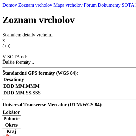
Domov
Zoznam vrcholov
Mapa vrcholov
Fórum
Dokumenty
SOTA
Zoznam vrcholov
Sťahujem detaily vrcholu...
x
(
m)
V SOTA od:
Ďalšie formáty...
Štandardné GPS formáty (WGS 84):
Desatinný
DDD MM.MMM
DDD MM SS.SSS
Universal Transverse Mercator (UTM/WGS 84):
Lokátor
Pohorie
Okres
Kraj