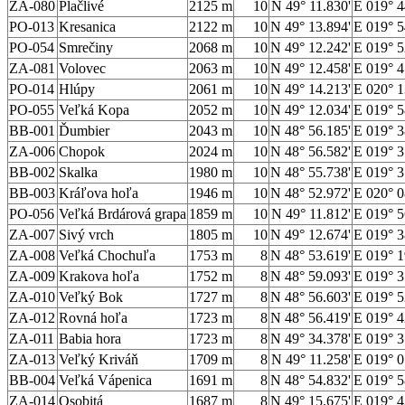
ZA-080
Plačlivé
2125 m
10
N 49° 11.830'
E 019° 4
PO-013
Kresanica
2122 m
10
N 49° 13.894'
E 019° 5
PO-054
Smrečiny
2068 m
10
N 49° 12.242'
E 019° 5
ZA-081
Volovec
2063 m
10
N 49° 12.458'
E 019° 4
PO-014
Hlúpy
2061 m
10
N 49° 14.213'
E 020° 1
PO-055
Veľká Kopa
2052 m
10
N 49° 12.034'
E 019° 5
BB-001
Ďumbier
2043 m
10
N 48° 56.185'
E 019° 3
ZA-006
Chopok
2024 m
10
N 48° 56.582'
E 019° 3
BB-002
Skalka
1980 m
10
N 48° 55.738'
E 019° 3
BB-003
Kráľova hoľa
1946 m
10
N 48° 52.972'
E 020° 0
PO-056
Veľká Brdárová grapa
1859 m
10
N 49° 11.812'
E 019° 5
ZA-007
Sivý vrch
1805 m
10
N 49° 12.674'
E 019° 3
ZA-008
Veľká Chochuľa
1753 m
8
N 48° 53.619'
E 019° 1
ZA-009
Krakova hoľa
1752 m
8
N 48° 59.093'
E 019° 3
ZA-010
Veľký Bok
1727 m
8
N 48° 56.603'
E 019° 5
ZA-012
Rovná hoľa
1723 m
8
N 48° 56.419'
E 019° 4
ZA-011
Babia hora
1723 m
8
N 49° 34.378'
E 019° 3
ZA-013
Veľký Kriváň
1709 m
8
N 49° 11.258'
E 019° 0
BB-004
Veľká Vápenica
1691 m
8
N 48° 54.832'
E 019° 5
ZA-014
Osobitá
1687 m
8
N 49° 15.675'
E 019° 4