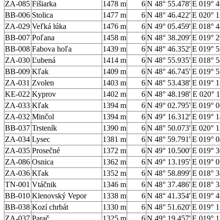
ZA-085
Fišiarka
1478 m
6
N 48° 55.478'
E 019° 4
BB-006
Stolica
1477 m
6
N 48° 46.422'
E 020° 1
ZA-029
Veľká lúka
1476 m
6
N 49° 05.459'
E 018° 4
BB-007
Poľana
1458 m
6
N 48° 38.209'
E 019° 2
BB-008
Fabova hoľa
1439 m
6
N 48° 46.352'
E 019° 5
ZA-030
Ľubená
1414 m
6
N 48° 55.935'
E 018° 5
BB-009
Kľak
1409 m
6
N 48° 46.745'
E 019° 5
ZA-031
Zvolen
1403 m
6
N 48° 53.438'
E 019° 1
KE-022
Kyprov
1402 m
6
N 48° 48.198'
E 020° 1
ZA-033
Kľak
1394 m
6
N 49° 02.795'
E 019° 0
ZA-032
Minčol
1394 m
6
N 49° 16.312'
E 019° 1
BB-037
Trsteník
1390 m
6
N 48° 50.073'
E 020° 1
ZA-034
Lysec
1381 m
6
N 48° 59.791'
E 019° 0
ZA-035
Prosečné
1372 m
6
N 49° 10.500'
E 019° 3
ZA-086
Osnica
1362 m
6
N 49° 13.195'
E 019° 0
ZA-036
Kľak
1352 m
6
N 48° 58.899'
E 018° 3
TN-001
Vtáčnik
1346 m
6
N 48° 37.486'
E 018° 3
BB-010
Klenovský Vepor
1338 m
6
N 48° 41.354'
E 019° 4
BB-038
Kozí chrbát
1330 m
6
N 48° 51.620'
E 019° 1
ZA-037
Parač
1325 m
6
N 49° 19.457'
E 019° 1