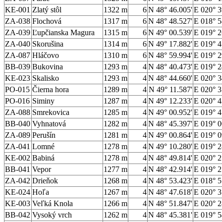
KE-001
Zlatý stôl
1322 m
6
N 48° 46.005'
E 020° 3
ZA-038
Flochová
1317 m
6
N 48° 48.527'
E 018° 5
ZA-039
Ľupčianska Magura
1315 m
6
N 49° 00.539'
E 019° 2
ZA-040
Skorušina
1314 m
6
N 49° 17.882'
E 019° 4
ZA-087
Hláčovo
1310 m
6
N 48° 59.994'
E 019° 2
BB-039
Bukovina
1293 m
4
N 48° 40.473'
E 019° 2
KE-023
Skalisko
1293 m
4
N 48° 44.660'
E 020° 3
PO-015
Čierna hora
1289 m
4
N 49° 11.587'
E 020° 3
PO-016
Siminy
1287 m
4
N 49° 12.233'
E 020° 4
ZA-088
Smrekovica
1285 m
4
N 49° 00.952'
E 019° 4
BB-040
Vyhnatová
1282 m
4
N 48° 45.397'
E 019° 0
ZA-089
Perušín
1281 m
4
N 49° 00.864'
E 019° 0
ZA-041
Lomné
1278 m
4
N 49° 10.280'
E 019° 2
KE-002
Babiná
1278 m
4
N 48° 49.814'
E 020° 2
BB-041
Vepor
1277 m
4
N 48° 42.914'
E 019° 2
ZA-042
Drieňok
1268 m
4
N 48° 53.423'
E 018° 5
KE-024
Hoľa
1267 m
4
N 48° 47.618'
E 020° 3
KE-003
Veľká Knola
1266 m
4
N 48° 51.847'
E 020° 2
BB-042
Vysoký vrch
1262 m
4
N 48° 45.381'
E 019° 5