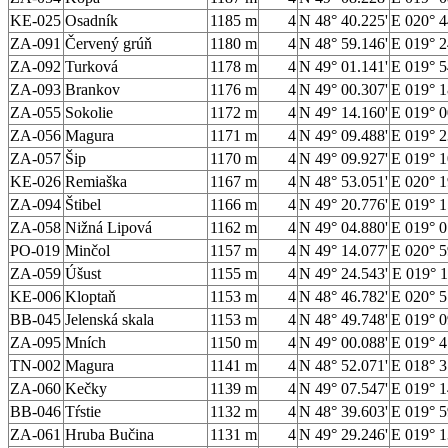
KE-025
Osadník
1185 m
4
N 48° 40.225'
E 020° 4
ZA-091
Červený grúň
1180 m
4
N 48° 59.146'
E 019° 2
ZA-092
Turková
1178 m
4
N 49° 01.141'
E 019° 5
ZA-093
Brankov
1176 m
4
N 49° 00.307'
E 019° 1
ZA-055
Sokolie
1172 m
4
N 49° 14.160'
E 019° 0
ZA-056
Magura
1171 m
4
N 49° 09.488'
E 019° 2
ZA-057
Šip
1170 m
4
N 49° 09.927'
E 019° 1
KE-026
Remiaška
1167 m
4
N 48° 53.051'
E 020° 1
ZA-094
Štibel
1166 m
4
N 49° 20.776'
E 019° 1
ZA-058
Nižná Lipová
1162 m
4
N 49° 04.880'
E 019° 0
PO-019
Minčol
1157 m
4
N 49° 14.077'
E 020° 5
ZA-059
Úšust
1155 m
4
N 49° 24.543'
E 019° 1
KE-006
Kloptaň
1153 m
4
N 48° 46.782'
E 020° 5
BB-045
Jelenská skala
1153 m
4
N 48° 49.748'
E 019° 0
ZA-095
Mních
1150 m
4
N 49° 00.088'
E 019° 4
TN-002
Magura
1141 m
4
N 48° 52.071'
E 018° 3
ZA-060
Kečky
1139 m
4
N 49° 07.547'
E 019° 1
BB-046
Tŕstie
1132 m
4
N 48° 39.603'
E 019° 5
ZA-061
Hruba Bučina
1131 m
4
N 49° 29.246'
E 019° 1