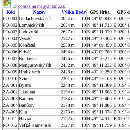
Kód
Názov
Výška
Body
GPS šírka
GPS d
PO-001
Gerlachovský štít
2654 m
10
N 49° 09.843'
E 020° 0
PO-002
Lomnický štít
2634 m
10
N 49° 11.713'
E 020° 1
PO-003
Ľadový štít
2627 m
10
N 49° 11.920'
E 020° 1
PO-004
Vysoká
2547 m
10
N 49° 10.364'
E 020° 0
PO-005
Končistá
2538 m
10
N 49° 09.450'
E 020° 0
PO-006
Kriváň
2494 m
10
N 49° 09.780'
E 020° 0
PO-007
Bradavica
2476 m
10
N 49° 10.275'
E 020° 0
PO-008
Mengusovský štít
2432 m
10
N 49° 11.232'
E 020° 0
PO-009
Hrubý vrch
2428 m
10
N 49° 10.250'
E 020° 0
PO-010
Svinica
2301 m
10
N 49° 13.168'
E 020° 0
ZA-001
Bystrá
2248 m
10
N 49° 11.309'
E 019° 5
ZA-002
Jakubiná
2194 m
10
N 49° 11.588'
E 019° 4
ZA-003
Baranec
2184 m
10
N 49° 10.406'
E 019° 4
ZA-004
Baníkov
2178 m
10
N 49° 11.885'
E 019° 4
ZA-005
Klin
2173 m
10
N 49° 11.974'
E 019° 4
PO-011
Havran
2152 m
10
N 49° 14.912'
E 020° 1
PO-012
Veľká Kamenistá
2127 m
10
N 49° 11.759'
E 019° 5