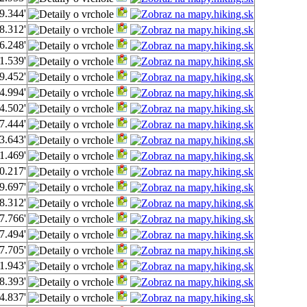
9.344'
8.312'
6.248'
1.539'
9.452'
4.994'
4.502'
7.444'
3.643'
1.469'
0.217'
9.697'
8.312'
7.766'
7.494'
7.705'
1.943'
8.393'
4.837'