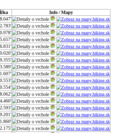
ĺžka
Info / Mapy
8.047'
2.783'
0.978'
5.657'
6.831'
0.020'
9.355'
3.589'
1.607'
0.553'
0.554'
8.062'
4.460'
2.593'
9.201'
1.860'
2.175'