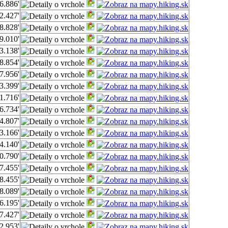
6.886'
2.427'
8.828'
9.010'
3.138'
8.854'
7.956'
3.399'
1.716'
6.734'
4.807'
3.166'
4.140'
0.790'
7.455'
8.455'
8.089'
6.195'
7.427'
2.953'