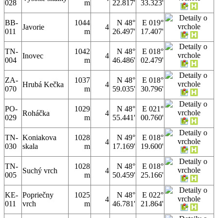
028
m
22.817'
33.323'
BB-
1044
N 48°
E 019°
Javorie
4
011
m
26.497'
17.407'
TN-
1042
N 48°
E 018°
Inovec
4
004
m
46.486'
02.479'
ZA-
1037
N 48°
E 018°
Hrubá Kečka
4
070
m
59.035'
30.796'
PO-
1029
N 48°
E 021°
Roháčka
4
029
m
55.441'
00.760'
TN-
Koniakova
1028
N 49°
E 018°
4
030
skala
m
17.169'
19.600'
TN-
1028
N 48°
E 018°
Suchý vrch
4
005
m
50.459'
25.166'
KE-
Popriečny
1025
N 48°
E 022°
4
011
vrch
m
46.781'
21.864'