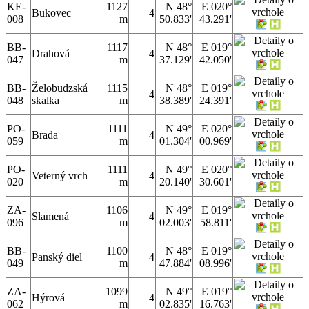
KE-
1127
N 48°
E 020°
Bukovec
4
008
m
50.833'
43.291'
BB-
1117
N 48°
E 019°
Drahová
4
047
m
37.129'
42.050'
BB-
Želobudzská
1115
N 48°
E 019°
4
048
skalka
m
38.389'
24.391'
PO-
1111
N 49°
E 020°
Brada
4
059
m
01.304'
00.969'
PO-
1111
N 49°
E 020°
Veterný vrch
4
020
m
20.140'
30.601'
ZA-
1106
N 49°
E 019°
Slamená
4
096
m
02.003'
58.811'
BB-
1100
N 48°
E 019°
Panský diel
4
049
m
47.884'
08.996'
ZA-
1099
N 49°
E 019°
Hýrová
4
062
m
02.835'
16.763'