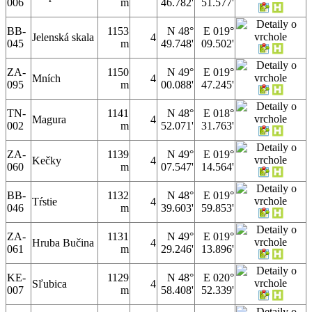
006
m
46.782'
51.577'
BB-
1153
N 48°
E 019°
Jelenská skala
4
045
m
49.748'
09.502'
ZA-
1150
N 49°
E 019°
Mních
4
095
m
00.088'
47.245'
TN-
1141
N 48°
E 018°
Magura
4
002
m
52.071'
31.763'
ZA-
1139
N 49°
E 019°
Kečky
4
060
m
07.547'
14.564'
BB-
1132
N 48°
E 019°
Tŕstie
4
046
m
39.603'
59.853'
ZA-
1131
N 49°
E 019°
Hruba Bučina
4
061
m
29.246'
13.896'
KE-
1129
N 48°
E 020°
Sľubica
4
007
m
58.408'
52.339'