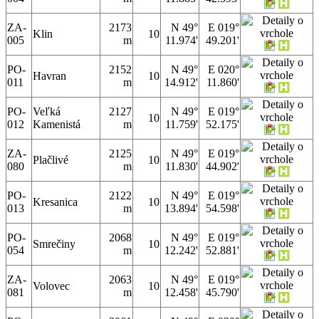
ZA-
2173
N 49°
E 019°
Klin
10
005
m
11.974'
49.201'
PO-
2152
N 49°
E 020°
Havran
10
011
m
14.912'
11.860'
PO-
Veľká
2127
N 49°
E 019°
10
012
Kamenistá
m
11.759'
52.175'
ZA-
2125
N 49°
E 019°
Plačlivé
10
080
m
11.830'
44.902'
PO-
2122
N 49°
E 019°
Kresanica
10
013
m
13.894'
54.598'
PO-
2068
N 49°
E 019°
Smrečiny
10
054
m
12.242'
52.881'
ZA-
2063
N 49°
E 019°
Volovec
10
081
m
12.458'
45.790'