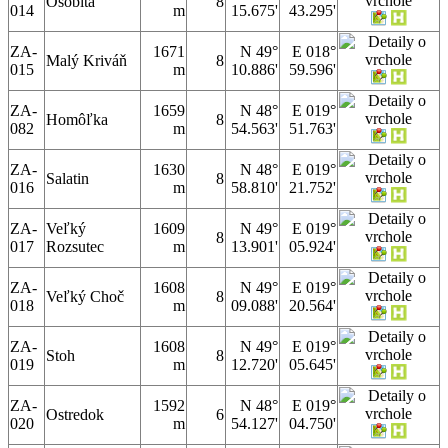
Osobitá
8
014
m
15.675'
43.295'
ZA-
1671
N 49°
E 018°
Malý Kriváň
8
015
m
10.886'
59.596'
ZA-
1659
N 48°
E 019°
Homôľka
8
082
m
54.563'
51.763'
ZA-
1630
N 48°
E 019°
Salatin
8
016
m
58.810'
21.752'
ZA-
Veľký
1609
N 49°
E 019°
8
017
Rozsutec
m
13.901'
05.924'
ZA-
1608
N 49°
E 019°
Veľký Choč
8
018
m
09.088'
20.564'
ZA-
1608
N 49°
E 019°
Stoh
8
019
m
12.720'
05.645'
ZA-
1592
N 48°
E 019°
Ostredok
6
020
m
54.127'
04.750'