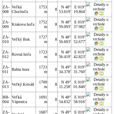
ZA-
Veľká
1753
N 48°
E 019°
8
008
Chochuľa
m
53.619'
19.864'
ZA-
1752
N 48°
E 019°
Krakova hoľa
8
009
m
59.093'
37.982'
ZA-
1727
N 48°
E 019°
Veľký Bok
8
010
m
56.603'
52.677'
ZA-
1723
N 48°
E 019°
Rovná hoľa
8
012
m
56.419'
42.823'
ZA-
1723
N 49°
E 019°
Babia hora
8
011
m
34.378'
31.760'
ZA-
1709
N 49°
E 019°
Veľký Kriváň
8
013
m
11.258'
01.846'
BB-
Veľká
1691
N 48°
E 019°
8
004
Vápenica
m
54.832'
58.916'
ZA-
1687
N 49°
E 019°