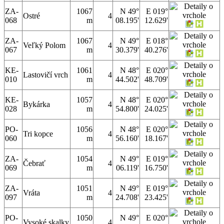
ZA-
1067
N 49°
E 019°
Ostré
4
068
m
08.195'
12.629'
ZA-
1067
N 49°
E 018°
Veľký Polom
4
067
m
30.379'
40.276'
KE-
1061
N 48°
E 020°
Lastovičí vrch
4
010
m
44.502'
48.709'
KE-
1057
N 48°
E 020°
Bykárka
4
028
m
54.800'
24.025'
PO-
1056
N 48°
E 020°
Tri kopce
4
060
m
56.160'
18.167'
ZA-
1054
N 49°
E 019°
Čebrať
4
069
m
06.119'
16.750'
ZA-
1051
N 49°
E 019°
Vráta
4
097
m
24.708'
23.425'
PO-
1050
N 49°
E 020°
Vysoké skalky
4