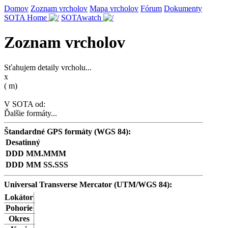
Domov
Zoznam vrcholov
Mapa vrcholov
Fórum
Dokumenty
SOTA Home
SOTAwatch
Zoznam vrcholov
Sťahujem detaily vrcholu...
x
(
m)
V SOTA od:
Ďalšie formáty...
Štandardné GPS formáty (WGS 84):
Desatinný
DDD MM.MMM
DDD MM SS.SSS
Universal Transverse Mercator (UTM/WGS 84):
Lokátor
Pohorie
Okres