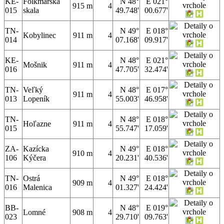
KE-
Folkmarská
N 48°
E 021°
915 m
4
015
skala
49.748'
00.677'
TN-
N 49°
E 018°
Kobylinec
911 m
4
014
07.168'
09.917'
KE-
N 48°
E 021°
Mošnik
911 m
4
016
47.705'
32.474'
TN-
Veľký
N 48°
E 017°
911 m
4
013
Lopeník
55.003'
46.958'
TN-
N 48°
E 018°
Hoľazne
911 m
4
015
55.747'
17.059'
ZA-
Kazícka
N 49°
E 018°
910 m
4
106
Kýčera
20.231'
40.536'
TN-
Ostrá
N 49°
E 018°
909 m
4
016
Malenica
01.327'
24.424'
BB-
N 48°
E 019°
Lomné
908 m
4
023
29.710'
09.763'