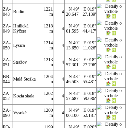
ZA-
1221
N 49°
E 019°
Budín
4
048
m
20.647'
27.139'
ZA-
Hnilická
1218
N 49°
E 018°
4
049
Kýčera
m
01.595'
44.417'
ZA-
1214
N 49°
E 019°
Lysica
4
050
m
13.650'
11.026'
ZA-
1213
N 48°
E 018°
Stražov
4
051
m
57.301'
27.796'
BB-
1204
N 48°
E 019°
Malá Stožka
4
044
m
46.503'
55.481'
ZA-
1202
N 48°
E 018°
Kozia skala
4
052
m
57.687'
59.686'
ZA-
1200
N 49°
E 019°
Vysoké
4
090
m
00.100'
52.181'
PO-
1199
N 49°
E 020°