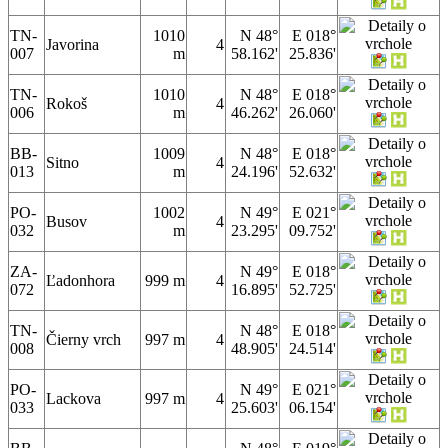
TN-
1010
N 48°
E 018°
Javorina
4
007
m
58.162'
25.836'
TN-
1010
N 48°
E 018°
Rokoš
4
006
m
46.262'
26.060'
BB-
1009
N 48°
E 018°
Sitno
4
013
m
24.196'
52.632'
PO-
1002
N 49°
E 021°
Busov
4
032
m
23.295'
09.752'
ZA-
N 49°
E 018°
Ľadonhora
999 m
4
072
16.895'
52.725'
TN-
N 48°
E 018°
Čierny vrch
997 m
4
008
48.905'
24.514'
PO-
N 49°
E 021°
Lackova
997 m
4
033
25.603'
06.154'