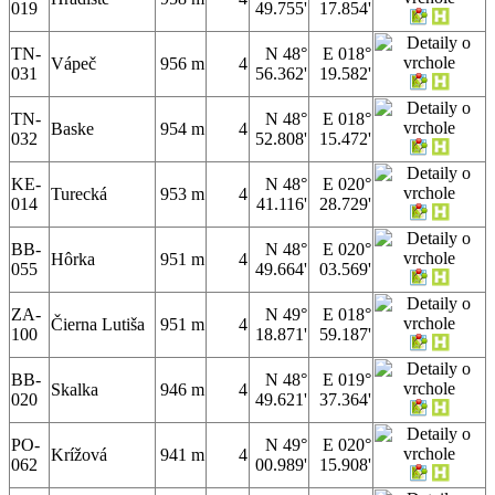
019
49.755'
17.854'
TN-
N 48°
E 018°
Vápeč
956 m
4
031
56.362'
19.582'
TN-
N 48°
E 018°
Baske
954 m
4
032
52.808'
15.472'
KE-
N 48°
E 020°
Turecká
953 m
4
014
41.116'
28.729'
BB-
N 48°
E 020°
Hôrka
951 m
4
055
49.664'
03.569'
ZA-
N 49°
E 018°
Čierna Lutiša
951 m
4
100
18.871'
59.187'
BB-
N 48°
E 019°
Skalka
946 m
4
020
49.621'
37.364'
PO-
N 49°
E 020°
Krížová
941 m
4
062
00.989'
15.908'