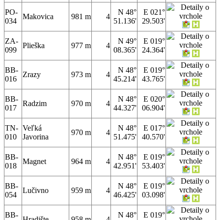
PO-
N 48°
E 021°
Makovica
981 m
4
034
51.136'
29.503'
ZA-
N 49°
E 019°
Plieška
977 m
4
099
08.365'
24.364'
BB-
N 48°
E 019°
Zrazy
973 m
4
016
45.214'
43.765'
BB-
N 48°
E 020°
Radzim
970 m
4
017
44.327'
06.904'
TN-
Veľká
N 48°
E 017°
970 m
4
010
Javorina
51.475'
40.570'
BB-
N 48°
E 019°
Magnet
964 m
4
018
42.951'
53.403'
BB-
N 48°
E 019°
Lučivno
959 m
4
054
46.425'
03.098'
BB-
N 48°
E 019°
Hradište
958 m
4