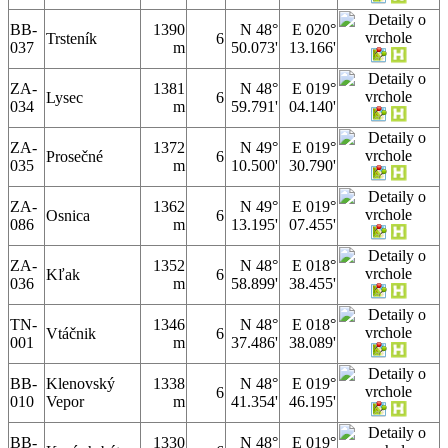
BB-
1390
N 48°
E 020°
Trsteník
6
037
m
50.073'
13.166'
ZA-
1381
N 48°
E 019°
Lysec
6
034
m
59.791'
04.140'
ZA-
1372
N 49°
E 019°
Prosečné
6
035
m
10.500'
30.790'
ZA-
1362
N 49°
E 019°
Osnica
6
086
m
13.195'
07.455'
ZA-
1352
N 48°
E 018°
Kľak
6
036
m
58.899'
38.455'
TN-
1346
N 48°
E 018°
Vtáčnik
6
001
m
37.486'
38.089'
BB-
Klenovský
1338
N 48°
E 019°
6
010
Vepor
m
41.354'
46.195'
BB-
1330
N 48°
E 019°