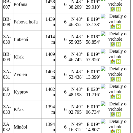
BB-
1458
N 48°
E 019°
Poľana
6
007
m
38.209'
29.010'
BB-
1439
N 48°
E 019°
Fabova hoľa
6
008
m
46.352'
53.138'
ZA-
1414
N 48°
E 018°
Ľubená
6
030
m
55.935'
58.854'
BB-
1409
N 48°
E 019°
Kľak
6
009
m
46.745'
57.956'
ZA-
1403
N 48°
E 019°
Zvolen
6
031
m
53.438'
13.399'
KE-
1402
N 48°
E 020°
Kyprov
6
022
m
48.198'
11.716'
ZA-
1394
N 49°
E 019°
Kľak
6
033
m
02.795'
06.734'
ZA-
1394
N 49°
E 019°
Minčol
6
032
m
16.312'
14.807'