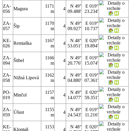
ZA-
1171
N 49°
E 019°
Magura
4
056
m
09.488'
23.234'
ZA-
1170
N 49°
E 019°
Šip
4
057
m
09.927'
10.737'
KE-
1167
N 48°
E 020°
Remiaška
4
026
m
53.051'
19.894'
ZA-
1166
N 49°
E 019°
Štibel
4
094
m
20.776'
15.074'
ZA-
1162
N 49°
E 019°
Nižná Lipová
4
058
m
04.880'
07.361'
PO-
1157
N 49°
E 020°
Minčol
4
019
m
14.077'
59.351'
ZA-
1155
N 49°
E 019°
Úšust
4
059
m
24.543'
11.216'
KE-
1153
N 48°
E 020°
Kloptaň
4