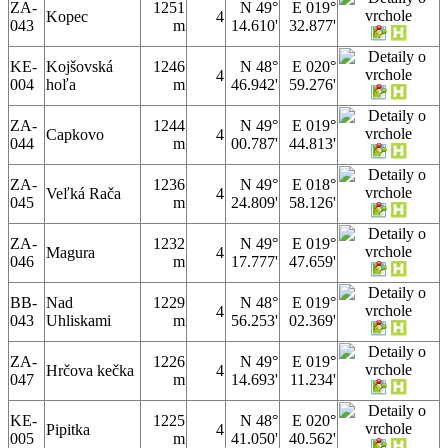
ZA-
1251
N 49°
E 019°
Kopec
4
043
m
14.610'
32.877'
KE-
Kojšovská
1246
N 48°
E 020°
4
004
hoľa
m
46.942'
59.276'
ZA-
1244
N 49°
E 019°
Capkovo
4
044
m
00.787'
44.813'
ZA-
1236
N 49°
E 018°
Veľká Rača
4
045
m
24.809'
58.126'
ZA-
1232
N 49°
E 019°
Magura
4
046
m
17.777'
47.659'
BB-
Nad
1229
N 48°
E 019°
4
043
Uhliskami
m
56.253'
02.369'
ZA-
1226
N 49°
E 019°
Hrčova kečka
4
047
m
14.693'
11.234'
KE-
1225
N 48°
E 020°
Pipitka
4
005
m
41.050'
40.562'