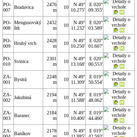
PO-
2476
N 49°
E 020°
Bradavica
10
007
m
10.275'
09.355'
PO-
Mengusovský
2432
N 49°
E 020°
10
008
štít
m
11.232'
03.589'
PO-
2428
N 49°
E 020°
Hrubý vrch
10
009
m
10.250'
01.607'
PO-
2301
N 49°
E 020°
Svinica
10
010
m
13.168'
00.553'
ZA-
2248
N 49°
E 019°
Bystrá
10
001
m
11.309'
50.554'
ZA-
2194
N 49°
E 019°
Jakubiná
10
002
m
11.588'
48.062'
ZA-
2184
N 49°
E 019°
Baranec
10
003
m
10.406'
44.460'
ZA-
2178
N 49°
E 019°
Baníkov
10
004
m
11.885'
42.593'