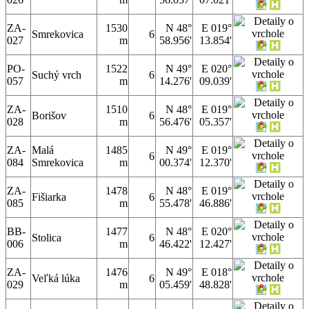
ZA-
1530
N 48°
E 019°
Smrekovica
6
027
m
58.956'
13.854'
PO-
1522
N 49°
E 020°
Suchý vrch
6
057
m
14.276'
09.039'
ZA-
1510
N 48°
E 019°
Borišov
6
028
m
56.476'
05.357'
ZA-
Malá
1485
N 49°
E 019°
6
084
Smrekovica
m
00.374'
12.370'
ZA-
1478
N 48°
E 019°
Fišiarka
6
085
m
55.478'
46.886'
BB-
1477
N 48°
E 020°
Stolica
6
006
m
46.422'
12.427'
ZA-
1476
N 49°
E 018°
Veľká lúka
6
029
m
05.459'
48.828'