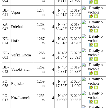
002
m
49.814'
27.766'
BB-
1277
N 48°
E 019°
Vepor
4
041
m
42.914'
27.494'
ZA-
1268
N 48°
E 018°
Drieňok
4
042
m
53.423'
57.705'
KE-
1267
N 48°
E 020°
Hoľa
4
024
m
47.618'
31.943'
KE-
1266
N 48°
E 020°
Veľká Knola
4
003
m
51.847'
28.393'
BB-
1262
N 48°
E 019°
Vysoký vrch
4
042
m
45.381'
54.837'
PO-
1259
N 49°
E 020°
Repisko
4
058
m
17.525'
11.920'
PO-
1255
N 49°
E 020°
Kozí kameň
4
017
m
00.990'
09.662'