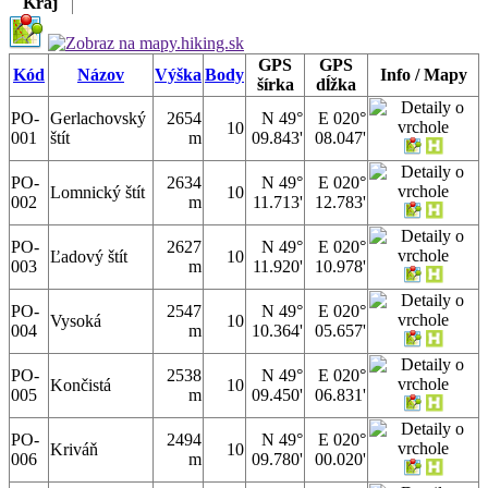
Kraj
GPS
GPS
Kód
Názov
Výška
Body
Info / Mapy
šírka
dĺžka
PO-
Gerlachovský
2654
N 49°
E 020°
10
001
štít
m
09.843'
08.047'
PO-
2634
N 49°
E 020°
Lomnický štít
10
002
m
11.713'
12.783'
PO-
2627
N 49°
E 020°
Ľadový štít
10
003
m
11.920'
10.978'
PO-
2547
N 49°
E 020°
Vysoká
10
004
m
10.364'
05.657'
PO-
2538
N 49°
E 020°
Končistá
10
005
m
09.450'
06.831'
PO-
2494
N 49°
E 020°
Kriváň
10
006
m
09.780'
00.020'