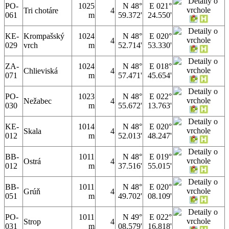
PO-
1025
N 48°
E 021°
Tri chotáre
4
061
m
59.372'
24.550'
KE-
Krompašský
1024
N 48°
E 020°
4
029
vrch
m
52.714'
53.330'
ZA-
1024
N 48°
E 018°
Chlieviská
4
071
m
57.471'
45.654'
PO-
1023
N 48°
E 022°
Nežabec
4
030
m
55.672'
13.763'
KE-
1014
N 48°
E 020°
Skala
4
012
m
52.013'
48.247'
BB-
1011
N 48°
E 019°
Ostrá
4
012
m
37.516'
55.015'
BB-
1011
N 48°
E 020°
Grúň
4
051
m
49.702'
08.109'
PO-
1011
N 49°
E 022°
Strop
4
031
m
08.579'
16.818'