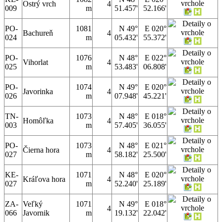
Ostrý vrch
4
009
m
51.457'
52.166'
PO-
1081
N 49°
E 020°
Bachureň
4
024
m
05.432'
55.372'
PO-
1076
N 48°
E 022°
Vihorlat
4
025
m
53.483'
06.808'
PO-
1074
N 49°
E 020°
Javorinka
4
026
m
07.948'
45.221'
TN-
1073
N 48°
E 018°
Homôľka
4
003
m
57.405'
36.055'
PO-
1073
N 48°
E 021°
Čierna hora
4
027
m
58.182'
25.500'
KE-
1071
N 48°
E 020°
Kráľova hora
4
027
m
52.240'
25.189'
ZA-
Veľký
1071
N 49°
E 018°
4
066
Javornik
m
19.132'
22.042'