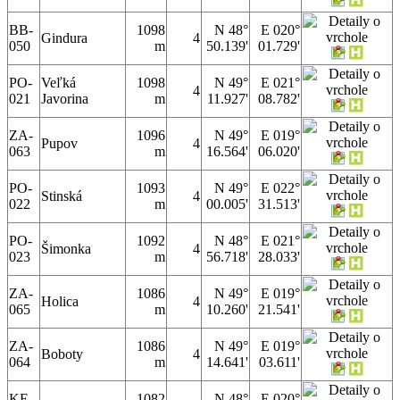
BB-
1098
N 48°
E 020°
Gindura
4
050
m
50.139'
01.729'
PO-
Veľká
1098
N 49°
E 021°
4
021
Javorina
m
11.927'
08.782'
ZA-
1096
N 49°
E 019°
Pupov
4
063
m
16.564'
06.020'
PO-
1093
N 49°
E 022°
Stinská
4
022
m
00.005'
31.513'
PO-
1092
N 48°
E 021°
Šimonka
4
023
m
56.718'
28.033'
ZA-
1086
N 49°
E 019°
Holica
4
065
m
10.260'
21.541'
ZA-
1086
N 49°
E 019°
Boboty
4
064
m
14.641'
03.611'
KE-
1082
N 48°
E 020°