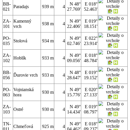
BB-
N 48°
E 018°
Paradajs
939 m
4
021
27.769'
52.463'
ZA-
Kamenný
N 49°
E 019°
938 m
4
101
vrch
22.406'
18.151'
PO-
N 49°
E 022°
Stolová
934 m
4
035
02.746'
23.914'
ZA-
N 49°
E 018°
Hoblík
933 m
4
102
09.056'
48.784'
BB-
N 48°
E 019°
Ďurovie vrch
933 m
4
056
28.647'
19.152'
PO-
Vojnianská
N 49°
E 020°
930 m
4
063
hora
15.776'
27.133'
ZA-
N 49°
E 019°
Ostré
930 m
4
103
14.434'
08.797'
TN-
N 49°
E 018°
Chmeľová
925 m
4
011
04.462'
09.237'