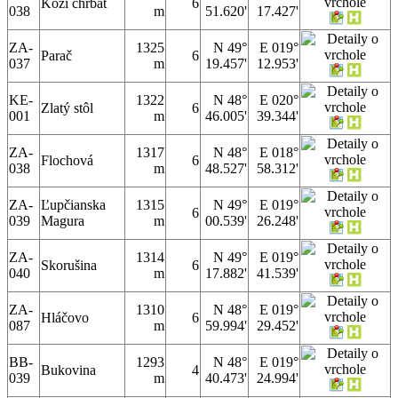
Kozí chrbát
6
038
m
51.620'
17.427'
ZA-
1325
N 49°
E 019°
Parač
6
037
m
19.457'
12.953'
KE-
1322
N 48°
E 020°
Zlatý stôl
6
001
m
46.005'
39.344'
ZA-
1317
N 48°
E 018°
Flochová
6
038
m
48.527'
58.312'
ZA-
Ľupčianska
1315
N 49°
E 019°
6
039
Magura
m
00.539'
26.248'
ZA-
1314
N 49°
E 019°
Skorušina
6
040
m
17.882'
41.539'
ZA-
1310
N 48°
E 019°
Hláčovo
6
087
m
59.994'
29.452'
BB-
1293
N 48°
E 019°
Bukovina
4
039
m
40.473'
24.994'