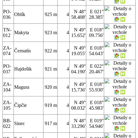
PO-
N 48°
E 021°
Oblík
925 m
4
036
58.408'
28.385'
TN-
N 49°
E 018°
Makyta
923 m
4
012
15.652'
09.756'
ZA-
N 49°
E 018°
Černatín
922 m
4
074
19.055'
54.643'
PO-
N 49°
E 022°
Hajdošik
921 m
4
037
04.190'
20.467'
ZA-
N 49°
E 018°
Magura
920 m
4
104
15.736'
55.930'
ZA-
N 49°
E 018°
Čipčie
919 m
4
105
08.032'
45.983'
BB-
N 48°
E 019°
Sinec
917 m
4
022
33.296'
54.946'