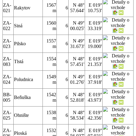
ZA-
1567
N 48°
E 019°
Rakytov
6
021
m
57.644'
10.753'
ZA-
1560
N 49°
E 019°
Siná
6
022
m
00.025'
33.319'
ZA-
1557
N 49°
E 019°
Pilsko
6
023
m
31.673'
19.000'
ZA-
1554
N 48°
E 019°
Tlstá
6
083
m
57.451'
21.353'
ZA-
1549
N 49°
E 019°
Poludnica
6
024
m
01.276'
37.918'
BB-
1542
N 48°
E 019°
Beňuška
6
005
m
52.818'
43.973'
ZA-
1538
N 48°
E 019°
Ohnište
6
025
m
58.534'
42.356'
ZA-
1532
N 48°
E 019°
Ploská
6
026
m
56.037'
07.021'