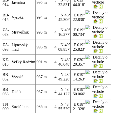
BB-
N 48°
E 019°
Jasenina
995 m
4
014
32.831'
44.018'
BB-
N 48°
E 019°
Vysoká
994 m
4
015
45.306'
22.838'
ZA-
N 49°
E 019°
Mravečnik
993 m
4
073
16.277'
00.734'
ZA-
Liptovský
N 49°
E 019°
993 m
4
098
hrad
08.857'
25.823'
KE-
N 48°
E 020°
Veľký Radzim
991 m
4
013
46.648'
20.357'
BB-
N 48°
E 019°
Vysoká
987 m
4
052
49.226'
14.263'
BB-
N 48°
E 019°
Dielik
987 m
4
053
44.122'
50.066'
TN-
N 48°
E 018°
Suchá hora
986 m
4
009
55.539'
21.328'