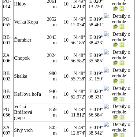
PO-
2061
N 49°
E 020°
Hlúpy
10
014
m
14.213'
13.220'
PO-
2052
N 49°
E 019°
Veľká Kopa
10
055
m
12.034'
58.461'
BB-
2043
N 48°
E 019°
Ďumbier
10
001
m
56.185'
38.423'
ZA-
2024
N 48°
E 019°
Chopok
10
006
m
56.582'
35.585'
BB-
1980
N 48°
E 019°
Skalka
10
002
m
55.738'
31.159'
BB-
1946
N 48°
E 020°
Kráľova hoľa
10
003
m
52.972'
08.331'
Veľká
PO-
1859
N 49°
E 019°
Brdárová
10
056
m
11.812'
56.584'
grapa
ZA-
1805
N 49°
E 019°
Sivý vrch
10
007
m
12.674'
38.542'