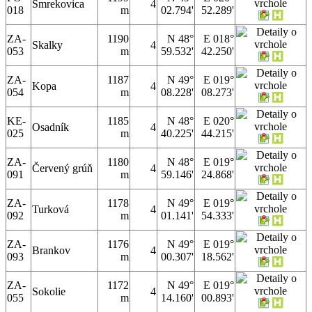
Smrekovica
4
018
m
02.794'
52.289'
ZA-
1190
N 48°
E 018°
Skalky
4
053
m
59.532'
42.250'
ZA-
1187
N 49°
E 019°
Kopa
4
054
m
08.228'
08.273'
KE-
1185
N 48°
E 020°
Osadník
4
025
m
40.225'
44.215'
ZA-
1180
N 48°
E 019°
Červený grúň
4
091
m
59.146'
24.868'
ZA-
1178
N 49°
E 019°
Turková
4
092
m
01.141'
54.333'
ZA-
1176
N 49°
E 019°
Brankov
4
093
m
00.307'
18.562'
ZA-
1172
N 49°
E 019°
Sokolie
4
055
m
14.160'
00.893'