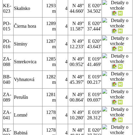
KE-
1293
N 48°
E 020°
Skalisko
4
023
m
44.660'
34.502'
PO-
1289
N 49°
E 020°
Čierna hora
4
015
m
11.587'
37.444'
PO-
1287
N 49°
E 020°
Siminy
4
016
m
12.233'
43.643'
ZA-
1285
N 49°
E 019°
Smrekovica
4
088
m
00.952'
41.469'
BB-
1282
N 48°
E 019°
Vyhnatová
4
040
m
45.397'
00.217'
ZA-
1281
N 49°
E 019°
Perušín
4
089
m
00.864'
09.697'
ZA-
1278
N 49°
E 019°
Lomné
4
041
m
10.280'
28.312'
KE-
1278
N 48°
E 020°
Babiná
4