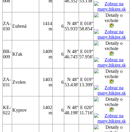
008
m
46.352'
53.138'
ZA-
1414
N 48°
E 018°
Ľubená
6
030
m
55.935'
58.854'
BB-
1409
N 48°
E 019°
Kľak
6
009
m
46.745'
57.956'
ZA-
1403
N 48°
E 019°
Zvolen
6
031
m
53.438'
13.399'
KE-
1402
N 48°
E 020°
Kyprov
6
022
m
48.198'
11.716'