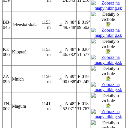
059
m
24.543'
11.216'
BB-
1153
N 48°
E 019°
Jelenská skala
4
045
m
49.748'
09.502'
KE-
1153
N 48°
E 020°
Kloptaň
4
006
m
46.782'
51.577'
ZA-
1150
N 49°
E 019°
Mních
4
095
m
00.088'
47.245'
TN-
1141
N 48°
E 018°
Magura
4
002
m
52.071'
31.763'