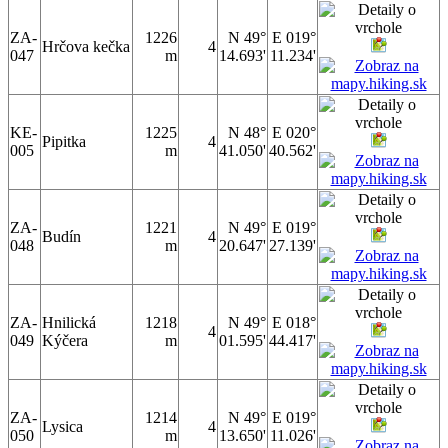
ZA-
1226
N 49°
E 019°
Hrčova kečka
4
047
m
14.693'
11.234'
KE-
1225
N 48°
E 020°
Pipitka
4
005
m
41.050'
40.562'
ZA-
1221
N 49°
E 019°
Budín
4
048
m
20.647'
27.139'
ZA-
Hnilická
1218
N 49°
E 018°
4
049
Kýčera
m
01.595'
44.417'
ZA-
1214
N 49°
E 019°
Lysica
4
050
m
13.650'
11.026'