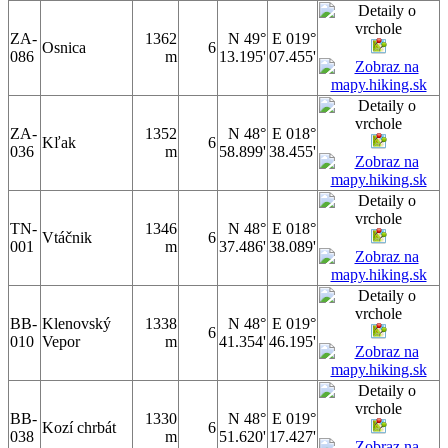
ZA-
1362
N 49°
E 019°
Osnica
6
086
m
13.195'
07.455'
ZA-
1352
N 48°
E 018°
Kľak
6
036
m
58.899'
38.455'
TN-
1346
N 48°
E 018°
Vtáčnik
6
001
m
37.486'
38.089'
BB-
Klenovský
1338
N 48°
E 019°
6
010
Vepor
m
41.354'
46.195'
BB-
1330
N 48°
E 019°
Kozí chrbát
6
038
m
51.620'
17.427'