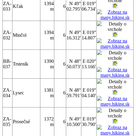
ZA-
1394
N 49°
E 019°
Kľak
6
033
m
02.795'
06.734'
ZA-
1394
N 49°
E 019°
Minčol
6
032
m
16.312'
14.807'
BB-
1390
N 48°
E 020°
Trsteník
6
037
m
50.073'
13.166'
ZA-
1381
N 48°
E 019°
Lysec
6
034
m
59.791'
04.140'
ZA-
1372
N 49°
E 019°
Prosečné
6
035
m
10.500'
30.790'