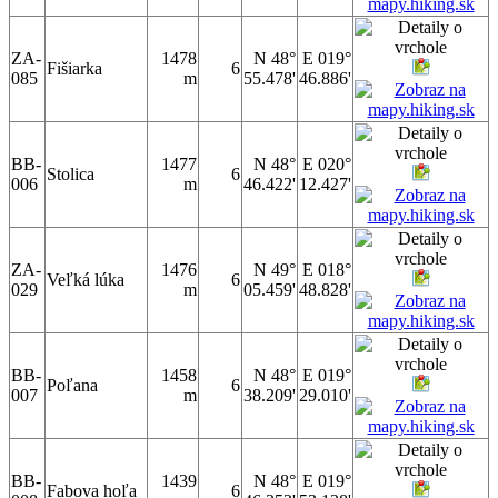
ZA-
1478
N 48°
E 019°
Fišiarka
6
085
m
55.478'
46.886'
BB-
1477
N 48°
E 020°
Stolica
6
006
m
46.422'
12.427'
ZA-
1476
N 49°
E 018°
Veľká lúka
6
029
m
05.459'
48.828'
BB-
1458
N 48°
E 019°
Poľana
6
007
m
38.209'
29.010'
BB-
1439
N 48°
E 019°
Fabova hoľa
6