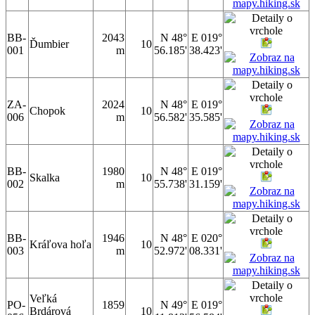
BB-
2043
N 48°
E 019°
Ďumbier
10
001
m
56.185'
38.423'
ZA-
2024
N 48°
E 019°
Chopok
10
006
m
56.582'
35.585'
BB-
1980
N 48°
E 019°
Skalka
10
002
m
55.738'
31.159'
BB-
1946
N 48°
E 020°
Kráľova hoľa
10
003
m
52.972'
08.331'
Veľká
PO-
1859
N 49°
E 019°
Brdárová
10