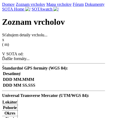
Domov
Zoznam vrcholov
Mapa vrcholov
Fórum
Dokumenty
SOTA Home
SOTAwatch
Zoznam vrcholov
Sťahujem detaily vrcholu...
x
(
m)
V SOTA od:
Ďalšie formáty...
Štandardné GPS formáty (WGS 84):
Desatinný
DDD MM.MMM
DDD MM SS.SSS
Universal Transverse Mercator (UTM/WGS 84):
Lokátor
Pohorie
Okres