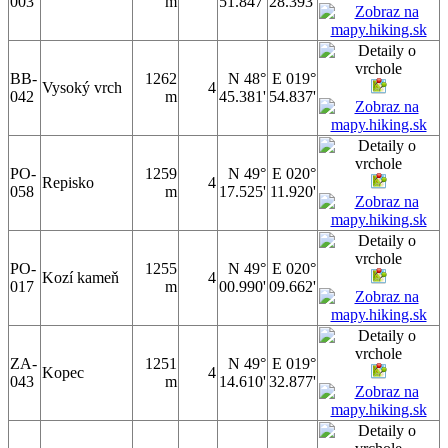
003
m
51.847'
28.393'
BB-
1262
N 48°
E 019°
Vysoký vrch
4
042
m
45.381'
54.837'
PO-
1259
N 49°
E 020°
Repisko
4
058
m
17.525'
11.920'
PO-
1255
N 49°
E 020°
Kozí kameň
4
017
m
00.990'
09.662'
ZA-
1251
N 49°
E 019°
Kopec
4
043
m
14.610'
32.877'