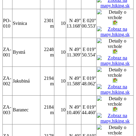
PO-
2301
N 49°
E 020°
Svinica
10
010
m
13.168'
00.553'
ZA-
2248
N 49°
E 019°
Bystrá
10
001
m
11.309'
50.554'
ZA-
2194
N 49°
E 019°
Jakubiná
10
002
m
11.588'
48.062'
ZA-
2184
N 49°
E 019°
Baranec
10
003
m
10.406'
44.460'
ZA-
2178
N 49°
E 019°