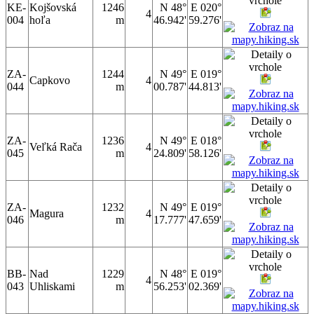
KE-
Kojšovská
1246
N 48°
E 020°
4
004
hoľa
m
46.942'
59.276'
ZA-
1244
N 49°
E 019°
Capkovo
4
044
m
00.787'
44.813'
ZA-
1236
N 49°
E 018°
Veľká Rača
4
045
m
24.809'
58.126'
ZA-
1232
N 49°
E 019°
Magura
4
046
m
17.777'
47.659'
BB-
Nad
1229
N 48°
E 019°
4
043
Uhliskami
m
56.253'
02.369'