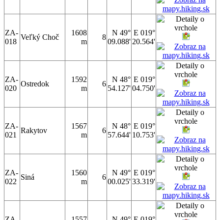
ZA-
1608
N 49°
E 019°
Veľký Choč
8
018
m
09.088'
20.564'
ZA-
1592
N 48°
E 019°
Ostredok
6
020
m
54.127'
04.750'
ZA-
1567
N 48°
E 019°
Rakytov
6
021
m
57.644'
10.753'
ZA-
1560
N 49°
E 019°
Siná
6
022
m
00.025'
33.319'
ZA-
1557
N 49°
E 019°