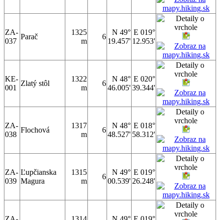
ZA-
1325
N 49°
E 019°
Parač
6
037
m
19.457'
12.953'
KE-
1322
N 48°
E 020°
Zlatý stôl
6
001
m
46.005'
39.344'
ZA-
1317
N 48°
E 018°
Flochová
6
038
m
48.527'
58.312'
ZA-
Ľupčianska
1315
N 49°
E 019°
6
039
Magura
m
00.539'
26.248'
ZA-
1314
N 49°
E 019°