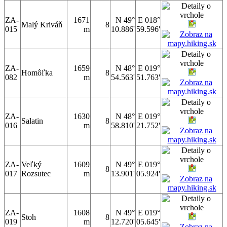
ZA-
1671
N 49°
E 018°
Malý Kriváň
8
015
m
10.886'
59.596'
ZA-
1659
N 48°
E 019°
Homôľka
8
082
m
54.563'
51.763'
ZA-
1630
N 48°
E 019°
Salatin
8
016
m
58.810'
21.752'
ZA-
Veľký
1609
N 49°
E 019°
8
017
Rozsutec
m
13.901'
05.924'
ZA-
1608
N 49°
E 019°
Stoh
8
019
m
12.720'
05.645'