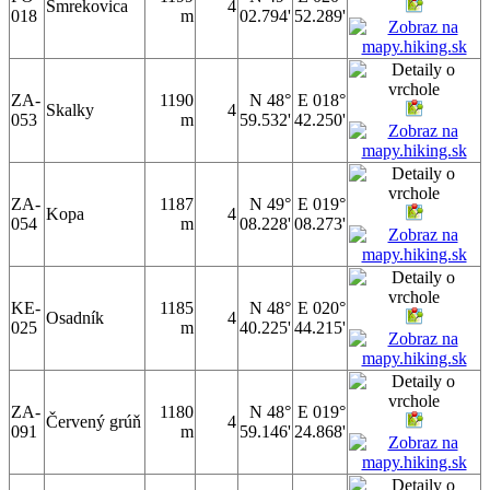
Smrekovica
4
018
m
02.794'
52.289'
ZA-
1190
N 48°
E 018°
Skalky
4
053
m
59.532'
42.250'
ZA-
1187
N 49°
E 019°
Kopa
4
054
m
08.228'
08.273'
KE-
1185
N 48°
E 020°
Osadník
4
025
m
40.225'
44.215'
ZA-
1180
N 48°
E 019°
Červený grúň
4
091
m
59.146'
24.868'