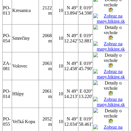
PO-
2122
N 49°
E 019°
Kresanica
10
013
m
13.894'
54.598'
PO-
2068
N 49°
E 019°
Smrečiny
10
054
m
12.242'
52.881'
ZA-
2063
N 49°
E 019°
Volovec
10
081
m
12.458'
45.790'
PO-
2061
N 49°
E 020°
Hlúpy
10
014
m
14.213'
13.220'
PO-
2052
N 49°
E 019°
Veľká Kopa
10
055
m
12.034'
58.461'