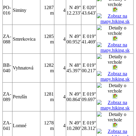
PO-
1287
N 49°
E 020°
Siminy
4
016
m
12.233'
43.643'
ZA-
1285
N 49°
E 019°
Smrekovica
4
088
m
00.952'
41.469'
BB-
1282
N 48°
E 019°
Vyhnatová
4
040
m
45.397'
00.217'
ZA-
1281
N 49°
E 019°
Perušín
4
089
m
00.864'
09.697'
ZA-
1278
N 49°
E 019°
Lomné
4
041
m
10.280'
28.312'