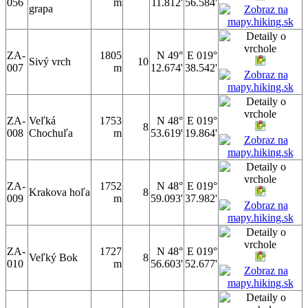
056
m
11.812'
56.584'
grapa
ZA-
1805
N 49°
E 019°
Sivý vrch
10
007
m
12.674'
38.542'
ZA-
Veľká
1753
N 48°
E 019°
8
008
Chochuľa
m
53.619'
19.864'
ZA-
1752
N 48°
E 019°
Krakova hoľa
8
009
m
59.093'
37.982'
ZA-
1727
N 48°
E 019°
Veľký Bok
8
010
m
56.603'
52.677'