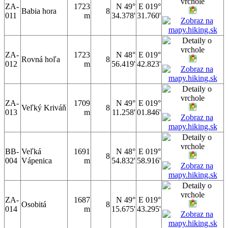
ZA-
1723
N 49°
E 019°
Babia hora
8
011
m
34.378'
31.760'
ZA-
1723
N 48°
E 019°
Rovná hoľa
8
012
m
56.419'
42.823'
ZA-
1709
N 49°
E 019°
Veľký Kriváň
8
013
m
11.258'
01.846'
BB-
Veľká
1691
N 48°
E 019°
8
004
Vápenica
m
54.832'
58.916'
ZA-
1687
N 49°
E 019°
Osobitá
8
014
m
15.675'
43.295'