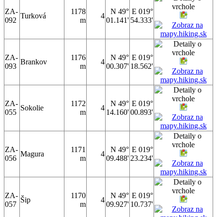
ZA-
1178
N 49°
E 019°
Turková
4
092
m
01.141'
54.333'
ZA-
1176
N 49°
E 019°
Brankov
4
093
m
00.307'
18.562'
ZA-
1172
N 49°
E 019°
Sokolie
4
055
m
14.160'
00.893'
ZA-
1171
N 49°
E 019°
Magura
4
056
m
09.488'
23.234'
ZA-
1170
N 49°
E 019°
Šip
4
057
m
09.927'
10.737'