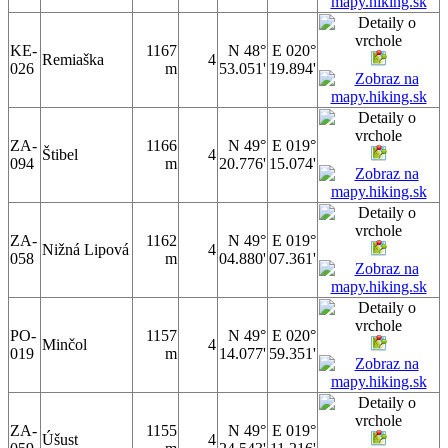
KE-
1167
N 48°
E 020°
Remiaška
4
026
m
53.051'
19.894'
ZA-
1166
N 49°
E 019°
Štibel
4
094
m
20.776'
15.074'
ZA-
1162
N 49°
E 019°
Nižná Lipová
4
058
m
04.880'
07.361'
PO-
1157
N 49°
E 020°
Minčol
4
019
m
14.077'
59.351'
ZA-
1155
N 49°
E 019°
Úšust
4