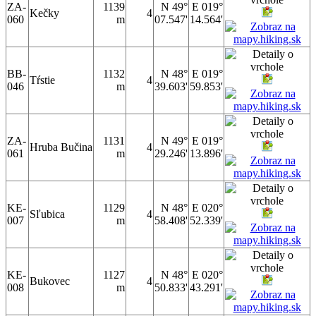
ZA-
1139
N 49°
E 019°
Kečky
4
060
m
07.547'
14.564'
BB-
1132
N 48°
E 019°
Tŕstie
4
046
m
39.603'
59.853'
ZA-
1131
N 49°
E 019°
Hruba Bučina
4
061
m
29.246'
13.896'
KE-
1129
N 48°
E 020°
Sľubica
4
007
m
58.408'
52.339'
KE-
1127
N 48°
E 020°
Bukovec
4
008
m
50.833'
43.291'