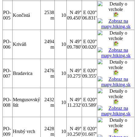
PO-
2538
N 49°
E 020°
Končistá
10
005
m
09.450'
06.831'
PO-
2494
N 49°
E 020°
Kriváň
10
006
m
09.780'
00.020'
PO-
2476
N 49°
E 020°
Bradavica
10
007
m
10.275'
09.355'
PO-
Mengusovský
2432
N 49°
E 020°
10
008
štít
m
11.232'
03.589'
PO-
2428
N 49°
E 020°
Hrubý vrch
10
009
m
10.250'
01.607'