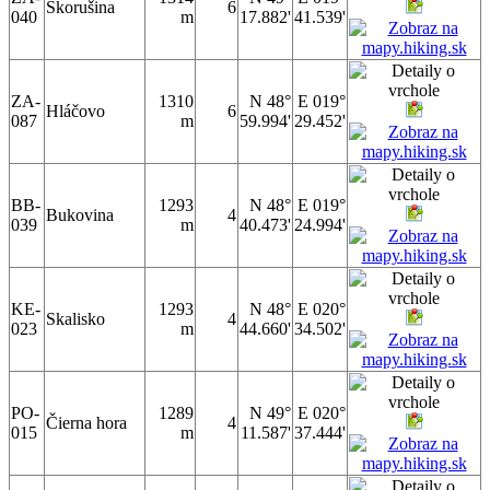
Skorušina
6
040
m
17.882'
41.539'
ZA-
1310
N 48°
E 019°
Hláčovo
6
087
m
59.994'
29.452'
BB-
1293
N 48°
E 019°
Bukovina
4
039
m
40.473'
24.994'
KE-
1293
N 48°
E 020°
Skalisko
4
023
m
44.660'
34.502'
PO-
1289
N 49°
E 020°
Čierna hora
4
015
m
11.587'
37.444'