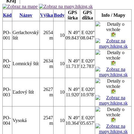
Kraj
GPS
GPS
Kód
Názov
Výška
Body
Info / Mapy
šírka
dĺžka
PO-
Gerlachovský
2654
N 49°
E 020°
10
001
štít
m
09.843'
08.047'
PO-
2634
N 49°
E 020°
Lomnický štít
10
002
m
11.713'
12.783'
PO-
2627
N 49°
E 020°
Ľadový štít
10
003
m
11.920'
10.978'
PO-
2547
N 49°
E 020°
Vysoká
10
004
m
10.364'
05.657'