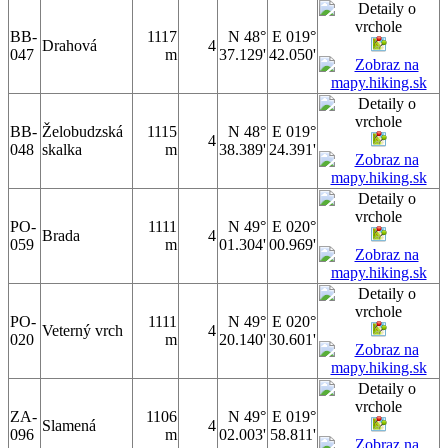
BB-
1117
N 48°
E 019°
Drahová
4
047
m
37.129'
42.050'
BB-
Želobudzská
1115
N 48°
E 019°
4
048
skalka
m
38.389'
24.391'
PO-
1111
N 49°
E 020°
Brada
4
059
m
01.304'
00.969'
PO-
1111
N 49°
E 020°
Veterný vrch
4
020
m
20.140'
30.601'
ZA-
1106
N 49°
E 019°
Slamená
4
096
m
02.003'
58.811'