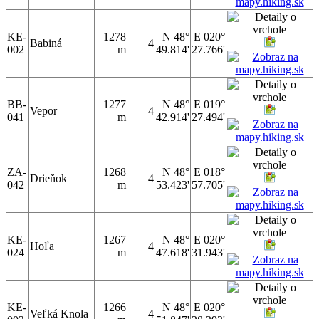
KE-
1278
N 48°
E 020°
Babiná
4
002
m
49.814'
27.766'
BB-
1277
N 48°
E 019°
Vepor
4
041
m
42.914'
27.494'
ZA-
1268
N 48°
E 018°
Drieňok
4
042
m
53.423'
57.705'
KE-
1267
N 48°
E 020°
Hoľa
4
024
m
47.618'
31.943'
KE-
1266
N 48°
E 020°
Veľká Knola
4