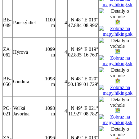
BB-
1100
N 48°
E 019°
Panský diel
4
049
m
47.884'
08.996'
ZA-
1099
N 49°
E 019°
Hýrová
4
062
m
02.835'
16.763'
BB-
1098
N 48°
E 020°
Gindura
4
050
m
50.139'
01.729'
PO-
Veľká
1098
N 49°
E 021°
4
021
Javorina
m
11.927'
08.782'
ZA-
1096
N 49°
E 019°