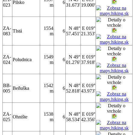
Pilsko
6
023
m
31.673'
19.000'
ZA-
1554
N 48°
E 019°
Tlstá
6
083
m
57.451'
21.353'
ZA-
1549
N 49°
E 019°
Poludnica
6
024
m
01.276'
37.918'
BB-
1542
N 48°
E 019°
Beňuška
6
005
m
52.818'
43.973'
ZA-
1538
N 48°
E 019°
Ohnište
6
025
m
58.534'
42.356'