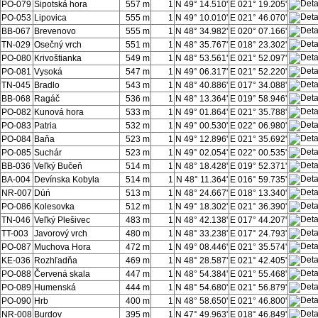
PO-079
Šipotská hora
557 m
1
N 49° 14.510'
E 021° 19.205'
PO-053
Lipovica
555 m
1
N 49° 10.010'
E 021° 46.070'
BB-067
Brevenovo
555 m
1
N 48° 34.982'
E 020° 07.166'
TN-029
Osečný vrch
551 m
1
N 48° 35.767'
E 018° 23.302'
PO-080
Krivoštianka
549 m
1
N 48° 53.561'
E 021° 52.097'
PO-081
Vysoká
547 m
1
N 49° 06.317'
E 021° 52.220'
TN-045
Bradlo
543 m
1
N 48° 40.886'
E 017° 34.088'
BB-068
Ragáč
536 m
1
N 48° 13.364'
E 019° 58.946'
PO-082
Kunová hora
533 m
1
N 49° 01.864'
E 021° 35.788'
PO-083
Patria
532 m
1
N 49° 00.530'
E 022° 06.980'
PO-084
Baňa
523 m
1
N 49° 12.896'
E 021° 35.692'
PO-085
Suchár
523 m
1
N 49° 02.054'
E 022° 00.535'
BB-036
Veľký Bučeň
514 m
1
N 48° 18.428'
E 019° 52.371'
BA-004
Devínska Kobyla
514 m
1
N 48° 11.364'
E 016° 59.735'
NR-007
Dúń
513 m
1
N 48° 24.667'
E 018° 13.340'
PO-086
Kolesovka
512 m
1
N 49° 18.302'
E 021° 36.390'
TN-046
Veľký Plešivec
483 m
1
N 48° 42.138'
E 017° 44.207'
TT-003
Javorový vrch
480 m
1
N 48° 33.238'
E 017° 24.793'
PO-087
Muchova Hora
472 m
1
N 49° 08.446'
E 021° 35.574'
KE-036
Rozhľadňa
469 m
1
N 48° 28.587'
E 021° 42.405'
PO-088
Červená skala
447 m
1
N 48° 54.384'
E 021° 55.468'
PO-089
Humenská
444 m
1
N 48° 54.680'
E 021° 56.879'
PO-090
Hrb
400 m
1
N 48° 58.650'
E 021° 46.800'
NR-008
Burdov
395 m
1
N 47° 49.963'
E 018° 46.849'