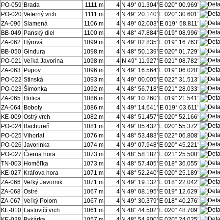
PO-059
Brada
1111 m
4
N 49° 01.304'
E 020° 00.969'
PO-020
Veterný vrch
1111 m
4
N 49° 20.140'
E 020° 30.601'
ZA-096
Slamená
1106 m
4
N 49° 02.003'
E 019° 58.811'
BB-049
Panský diel
1100 m
4
N 48° 47.884'
E 019° 08.996'
ZA-062
Hýrová
1099 m
4
N 49° 02.835'
E 019° 16.763'
BB-050
Gindura
1098 m
4
N 48° 50.139'
E 020° 01.729'
PO-021
Veľká Javorina
1098 m
4
N 49° 11.927'
E 021° 08.782'
ZA-063
Pupov
1096 m
4
N 49° 16.564'
E 019° 06.020'
PO-022
Stinská
1093 m
4
N 49° 00.005'
E 022° 31.513'
PO-023
Šimonka
1092 m
4
N 48° 56.718'
E 021° 28.033'
ZA-065
Holica
1086 m
4
N 49° 10.260'
E 019° 21.541'
ZA-064
Boboty
1086 m
4
N 49° 14.641'
E 019° 03.611'
KE-009
Ostrý vrch
1082 m
4
N 48° 51.457'
E 020° 52.166'
PO-024
Bachureň
1081 m
4
N 49° 05.432'
E 020° 55.372'
PO-025
Vihorlat
1076 m
4
N 48° 53.483'
E 022° 06.808'
PO-026
Javorinka
1074 m
4
N 49° 07.948'
E 020° 45.221'
PO-027
Čierna hora
1073 m
4
N 48° 58.182'
E 021° 25.500'
TN-003
Homôľka
1073 m
4
N 48° 57.405'
E 018° 36.055'
KE-027
Kráľova hora
1071 m
4
N 48° 52.240'
E 020° 25.189'
ZA-066
Veľký Javornik
1071 m
4
N 49° 19.132'
E 018° 22.042'
ZA-068
Ostré
1067 m
4
N 49° 08.195'
E 019° 12.629'
ZA-067
Veľký Polom
1067 m
4
N 49° 30.379'
E 018° 40.276'
KE-010
Lastovičí vrch
1061 m
4
N 48° 44.502'
E 020° 48.709'
KE-028
Bykárka
1057 m
4
N 48° 54.800'
E 020° 24.025'