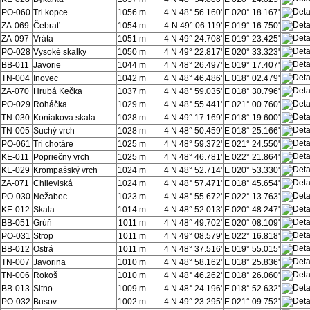
PO-060
Tri kopce
1056 m
4
N 48° 56.160'
E 020° 18.167'
ZA-069
Čebrať
1054 m
4
N 49° 06.119'
E 019° 16.750'
ZA-097
Vráta
1051 m
4
N 49° 24.708'
E 019° 23.425'
PO-028
Vysoké skalky
1050 m
4
N 49° 22.817'
E 020° 33.323'
BB-011
Javorie
1044 m
4
N 48° 26.497'
E 019° 17.407'
TN-004
Inovec
1042 m
4
N 48° 46.486'
E 018° 02.479'
ZA-070
Hrubá Kečka
1037 m
4
N 48° 59.035'
E 018° 30.796'
PO-029
Roháčka
1029 m
4
N 48° 55.441'
E 021° 00.760'
TN-030
Koniakova skala
1028 m
4
N 49° 17.169'
E 018° 19.600'
TN-005
Suchý vrch
1028 m
4
N 48° 50.459'
E 018° 25.166'
PO-061
Tri chotáre
1025 m
4
N 48° 59.372'
E 021° 24.550'
KE-011
Popriečny vrch
1025 m
4
N 48° 46.781'
E 022° 21.864'
KE-029
Krompašský vrch
1024 m
4
N 48° 52.714'
E 020° 53.330'
ZA-071
Chlieviská
1024 m
4
N 48° 57.471'
E 018° 45.654'
PO-030
Nežabec
1023 m
4
N 48° 55.672'
E 022° 13.763'
KE-012
Skala
1014 m
4
N 48° 52.013'
E 020° 48.247'
BB-051
Grúň
1011 m
4
N 48° 49.702'
E 020° 08.109'
PO-031
Strop
1011 m
4
N 49° 08.579'
E 022° 16.818'
BB-012
Ostrá
1011 m
4
N 48° 37.516'
E 019° 55.015'
TN-007
Javorina
1010 m
4
N 48° 58.162'
E 018° 25.836'
TN-006
Rokoš
1010 m
4
N 48° 46.262'
E 018° 26.060'
BB-013
Sitno
1009 m
4
N 48° 24.196'
E 018° 52.632'
PO-032
Busov
1002 m
4
N 49° 23.295'
E 021° 09.752'