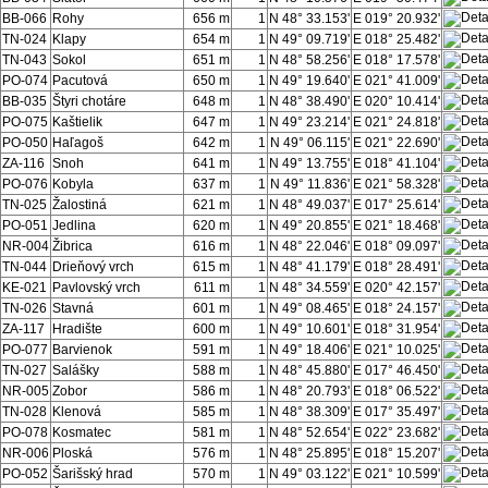
BB-066
Rohy
656 m
1
N 48° 33.153'
E 019° 20.932'
TN-024
Klapy
654 m
1
N 49° 09.719'
E 018° 25.482'
TN-043
Sokol
651 m
1
N 48° 58.256'
E 018° 17.578'
PO-074
Pacutová
650 m
1
N 49° 19.640'
E 021° 41.009'
BB-035
Štyri chotáre
648 m
1
N 48° 38.490'
E 020° 10.414'
PO-075
Kaštielik
647 m
1
N 49° 23.214'
E 021° 24.818'
PO-050
Haľagoš
642 m
1
N 49° 06.115'
E 021° 22.690'
ZA-116
Snoh
641 m
1
N 49° 13.755'
E 018° 41.104'
PO-076
Kobyla
637 m
1
N 49° 11.836'
E 021° 58.328'
TN-025
Žalostiná
621 m
1
N 48° 49.037'
E 017° 25.614'
PO-051
Jedlina
620 m
1
N 49° 20.855'
E 021° 18.468'
NR-004
Žibrica
616 m
1
N 48° 22.046'
E 018° 09.097'
TN-044
Drieňový vrch
615 m
1
N 48° 41.179'
E 018° 28.491'
KE-021
Pavlovský vrch
611 m
1
N 48° 34.559'
E 020° 42.157'
TN-026
Stavná
601 m
1
N 49° 08.465'
E 018° 24.157'
ZA-117
Hradište
600 m
1
N 49° 10.601'
E 018° 31.954'
PO-077
Barvienok
591 m
1
N 49° 18.406'
E 021° 10.025'
TN-027
Salášky
588 m
1
N 48° 45.880'
E 017° 46.450'
NR-005
Zobor
586 m
1
N 48° 20.793'
E 018° 06.522'
TN-028
Klenová
585 m
1
N 48° 38.309'
E 017° 35.497'
PO-078
Kosmatec
581 m
1
N 48° 52.654'
E 022° 23.682'
NR-006
Ploská
576 m
1
N 48° 25.895'
E 018° 15.207'
PO-052
Šarišský hrad
570 m
1
N 49° 03.122'
E 021° 10.599'