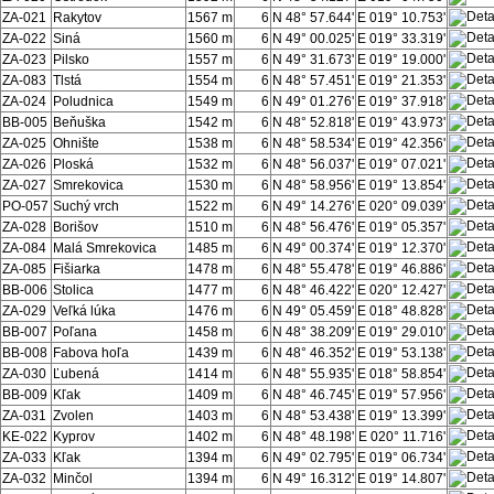
ZA-021
Rakytov
1567 m
6
N 48° 57.644'
E 019° 10.753'
ZA-022
Siná
1560 m
6
N 49° 00.025'
E 019° 33.319'
ZA-023
Pilsko
1557 m
6
N 49° 31.673'
E 019° 19.000'
ZA-083
Tlstá
1554 m
6
N 48° 57.451'
E 019° 21.353'
ZA-024
Poludnica
1549 m
6
N 49° 01.276'
E 019° 37.918'
BB-005
Beňuška
1542 m
6
N 48° 52.818'
E 019° 43.973'
ZA-025
Ohnište
1538 m
6
N 48° 58.534'
E 019° 42.356'
ZA-026
Ploská
1532 m
6
N 48° 56.037'
E 019° 07.021'
ZA-027
Smrekovica
1530 m
6
N 48° 58.956'
E 019° 13.854'
PO-057
Suchý vrch
1522 m
6
N 49° 14.276'
E 020° 09.039'
ZA-028
Borišov
1510 m
6
N 48° 56.476'
E 019° 05.357'
ZA-084
Malá Smrekovica
1485 m
6
N 49° 00.374'
E 019° 12.370'
ZA-085
Fišiarka
1478 m
6
N 48° 55.478'
E 019° 46.886'
BB-006
Stolica
1477 m
6
N 48° 46.422'
E 020° 12.427'
ZA-029
Veľká lúka
1476 m
6
N 49° 05.459'
E 018° 48.828'
BB-007
Poľana
1458 m
6
N 48° 38.209'
E 019° 29.010'
BB-008
Fabova hoľa
1439 m
6
N 48° 46.352'
E 019° 53.138'
ZA-030
Ľubená
1414 m
6
N 48° 55.935'
E 018° 58.854'
BB-009
Kľak
1409 m
6
N 48° 46.745'
E 019° 57.956'
ZA-031
Zvolen
1403 m
6
N 48° 53.438'
E 019° 13.399'
KE-022
Kyprov
1402 m
6
N 48° 48.198'
E 020° 11.716'
ZA-033
Kľak
1394 m
6
N 49° 02.795'
E 019° 06.734'
ZA-032
Minčol
1394 m
6
N 49° 16.312'
E 019° 14.807'