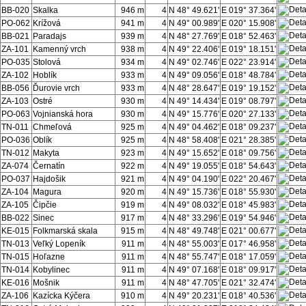
BB-020
Skalka
946 m
4
N 48° 49.621'
E 019° 37.364'
PO-062
Krížová
941 m
4
N 49° 00.989'
E 020° 15.908'
BB-021
Paradajs
939 m
4
N 48° 27.769'
E 018° 52.463'
ZA-101
Kamenný vrch
938 m
4
N 49° 22.406'
E 019° 18.151'
PO-035
Stolová
934 m
4
N 49° 02.746'
E 022° 23.914'
ZA-102
Hoblík
933 m
4
N 49° 09.056'
E 018° 48.784'
BB-056
Ďurovie vrch
933 m
4
N 48° 28.647'
E 019° 19.152'
ZA-103
Ostré
930 m
4
N 49° 14.434'
E 019° 08.797'
PO-063
Vojnianská hora
930 m
4
N 49° 15.776'
E 020° 27.133'
TN-011
Chmeľová
925 m
4
N 49° 04.462'
E 018° 09.237'
PO-036
Oblík
925 m
4
N 48° 58.408'
E 021° 28.385'
TN-012
Makyta
923 m
4
N 49° 15.652'
E 018° 09.756'
ZA-074
Černatín
922 m
4
N 49° 19.055'
E 018° 54.643'
PO-037
Hajdošik
921 m
4
N 49° 04.190'
E 022° 20.467'
ZA-104
Magura
920 m
4
N 49° 15.736'
E 018° 55.930'
ZA-105
Čipčie
919 m
4
N 49° 08.032'
E 018° 45.983'
BB-022
Sinec
917 m
4
N 48° 33.296'
E 019° 54.946'
KE-015
Folkmarská skala
915 m
4
N 48° 49.748'
E 021° 00.677'
TN-013
Veľký Lopeník
911 m
4
N 48° 55.003'
E 017° 46.958'
TN-015
Hoľazne
911 m
4
N 48° 55.747'
E 018° 17.059'
TN-014
Kobylinec
911 m
4
N 49° 07.168'
E 018° 09.917'
KE-016
Mošnik
911 m
4
N 48° 47.705'
E 021° 32.474'
ZA-106
Kazícka Kýčera
910 m
4
N 49° 20.231'
E 018° 40.536'