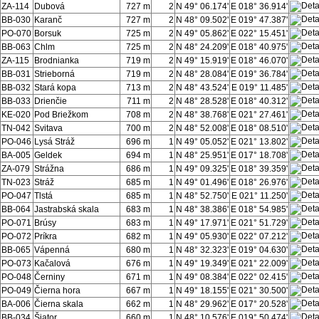
ZA-114
Dubová
727 m
2
N 49° 06.174'
E 018° 36.914'
BB-030
Karanč
727 m
2
N 48° 09.502'
E 019° 47.387'
PO-070
Borsuk
725 m
2
N 49° 05.862'
E 022° 15.451'
BB-063
Chlm
725 m
2
N 48° 24.209'
E 018° 40.975'
ZA-115
Brodnianka
719 m
2
N 49° 15.919'
E 018° 46.070'
BB-031
Strieborná
719 m
2
N 48° 28.084'
E 019° 36.784'
BB-032
Stará kopa
713 m
2
N 48° 43.524'
E 019° 11.485'
BB-033
Drienčie
711 m
2
N 48° 28.528'
E 018° 40.312'
KE-020
Pod Briežkom
708 m
2
N 48° 38.768'
E 021° 27.461'
TN-042
Svitava
700 m
2
N 48° 52.008'
E 018° 08.510'
PO-046
Lysá Stráž
696 m
1
N 49° 05.052'
E 021° 13.802'
BA-005
Geldek
694 m
1
N 48° 25.951'
E 017° 18.708'
ZA-079
Strážna
686 m
1
N 49° 09.325'
E 018° 39.359'
TN-023
Stráž
685 m
1
N 49° 01.496'
E 018° 26.976'
PO-047
Tlstá
685 m
1
N 48° 52.750'
E 021° 11.250'
BB-064
Jastrabská skala
683 m
1
N 48° 38.386'
E 018° 54.985'
PO-071
Brúsy
683 m
1
N 49° 17.971'
E 021° 51.729'
PO-072
Príkra
682 m
1
N 49° 05.930'
E 022° 07.212'
BB-065
Vápenná
680 m
1
N 48° 32.323'
E 019° 04.630'
PO-073
Kačalová
676 m
1
N 49° 19.349'
E 021° 22.009'
PO-048
Černiny
671 m
1
N 49° 08.384'
E 022° 02.415'
PO-049
Čierna hora
667 m
1
N 49° 18.155'
E 021° 30.500'
BA-006
Čierna skala
662 m
1
N 48° 29.962'
E 017° 20.528'
BB-034
Šiator
660 m
1
N 48° 10.576'
E 019° 50.474'