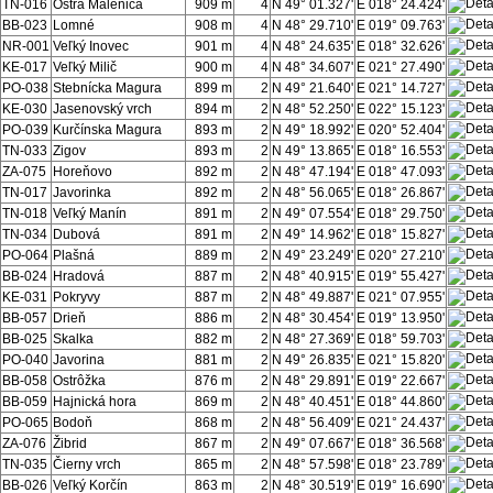
TN-016
Ostrá Malenica
909 m
4
N 49° 01.327'
E 018° 24.424'
BB-023
Lomné
908 m
4
N 48° 29.710'
E 019° 09.763'
NR-001
Veľký Inovec
901 m
4
N 48° 24.635'
E 018° 32.626'
KE-017
Veľký Milič
900 m
4
N 48° 34.607'
E 021° 27.490'
PO-038
Stebnícka Magura
899 m
2
N 49° 21.640'
E 021° 14.727'
KE-030
Jasenovský vrch
894 m
2
N 48° 52.250'
E 022° 15.123'
PO-039
Kurčínska Magura
893 m
2
N 49° 18.992'
E 020° 52.404'
TN-033
Zigov
893 m
2
N 49° 13.865'
E 018° 16.553'
ZA-075
Horeňovo
892 m
2
N 48° 47.194'
E 018° 47.093'
TN-017
Javorinka
892 m
2
N 48° 56.065'
E 018° 26.867'
TN-018
Veľký Manín
891 m
2
N 49° 07.554'
E 018° 29.750'
TN-034
Dubová
891 m
2
N 49° 14.962'
E 018° 15.827'
PO-064
Plašná
889 m
2
N 49° 23.249'
E 020° 27.210'
BB-024
Hradová
887 m
2
N 48° 40.915'
E 019° 55.427'
KE-031
Pokryvy
887 m
2
N 48° 49.887'
E 021° 07.955'
BB-057
Drieň
886 m
2
N 48° 30.454'
E 019° 13.950'
BB-025
Skalka
882 m
2
N 48° 27.369'
E 018° 59.703'
PO-040
Javorina
881 m
2
N 49° 26.835'
E 021° 15.820'
BB-058
Ostrôžka
876 m
2
N 48° 29.891'
E 019° 22.667'
BB-059
Hajnická hora
869 m
2
N 48° 40.451'
E 018° 44.860'
PO-065
Bodoň
868 m
2
N 48° 56.409'
E 021° 24.437'
ZA-076
Žibrid
867 m
2
N 49° 07.667'
E 018° 36.568'
TN-035
Čierny vrch
865 m
2
N 48° 57.598'
E 018° 23.789'
BB-026
Veľký Korčín
863 m
2
N 48° 30.519'
E 019° 16.690'