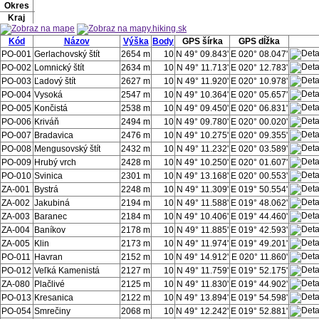
Okres
Kraj
Kód
Názov
Výška
Body
GPS šírka
GPS dĺžka
PO-001
Gerlachovský štít
2654 m
10
N 49° 09.843'
E 020° 08.047'
PO-002
Lomnický štít
2634 m
10
N 49° 11.713'
E 020° 12.783'
PO-003
Ľadový štít
2627 m
10
N 49° 11.920'
E 020° 10.978'
PO-004
Vysoká
2547 m
10
N 49° 10.364'
E 020° 05.657'
PO-005
Končistá
2538 m
10
N 49° 09.450'
E 020° 06.831'
PO-006
Kriváň
2494 m
10
N 49° 09.780'
E 020° 00.020'
PO-007
Bradavica
2476 m
10
N 49° 10.275'
E 020° 09.355'
PO-008
Mengusovský štít
2432 m
10
N 49° 11.232'
E 020° 03.589'
PO-009
Hrubý vrch
2428 m
10
N 49° 10.250'
E 020° 01.607'
PO-010
Svinica
2301 m
10
N 49° 13.168'
E 020° 00.553'
ZA-001
Bystrá
2248 m
10
N 49° 11.309'
E 019° 50.554'
ZA-002
Jakubiná
2194 m
10
N 49° 11.588'
E 019° 48.062'
ZA-003
Baranec
2184 m
10
N 49° 10.406'
E 019° 44.460'
ZA-004
Baníkov
2178 m
10
N 49° 11.885'
E 019° 42.593'
ZA-005
Klin
2173 m
10
N 49° 11.974'
E 019° 49.201'
PO-011
Havran
2152 m
10
N 49° 14.912'
E 020° 11.860'
PO-012
Veľká Kamenistá
2127 m
10
N 49° 11.759'
E 019° 52.175'
ZA-080
Plačlivé
2125 m
10
N 49° 11.830'
E 019° 44.902'
PO-013
Kresanica
2122 m
10
N 49° 13.894'
E 019° 54.598'
PO-054
Smrečiny
2068 m
10
N 49° 12.242'
E 019° 52.881'