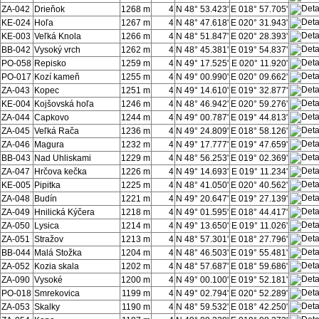
ZA-042
Drieňok
1268 m
4
N 48° 53.423'
E 018° 57.705'
KE-024
Hoľa
1267 m
4
N 48° 47.618'
E 020° 31.943'
KE-003
Veľká Knola
1266 m
4
N 48° 51.847'
E 020° 28.393'
BB-042
Vysoký vrch
1262 m
4
N 48° 45.381'
E 019° 54.837'
PO-058
Repisko
1259 m
4
N 49° 17.525'
E 020° 11.920'
PO-017
Kozí kameň
1255 m
4
N 49° 00.990'
E 020° 09.662'
ZA-043
Kopec
1251 m
4
N 49° 14.610'
E 019° 32.877'
KE-004
Kojšovská hoľa
1246 m
4
N 48° 46.942'
E 020° 59.276'
ZA-044
Capkovo
1244 m
4
N 49° 00.787'
E 019° 44.813'
ZA-045
Veľká Rača
1236 m
4
N 49° 24.809'
E 018° 58.126'
ZA-046
Magura
1232 m
4
N 49° 17.777'
E 019° 47.659'
BB-043
Nad Uhliskami
1229 m
4
N 48° 56.253'
E 019° 02.369'
ZA-047
Hrčova kečka
1226 m
4
N 49° 14.693'
E 019° 11.234'
KE-005
Pipitka
1225 m
4
N 48° 41.050'
E 020° 40.562'
ZA-048
Budín
1221 m
4
N 49° 20.647'
E 019° 27.139'
ZA-049
Hnilická Kýčera
1218 m
4
N 49° 01.595'
E 018° 44.417'
ZA-050
Lysica
1214 m
4
N 49° 13.650'
E 019° 11.026'
ZA-051
Stražov
1213 m
4
N 48° 57.301'
E 018° 27.796'
BB-044
Malá Stožka
1204 m
4
N 48° 46.503'
E 019° 55.481'
ZA-052
Kozia skala
1202 m
4
N 48° 57.687'
E 018° 59.686'
ZA-090
Vysoké
1200 m
4
N 49° 00.100'
E 019° 52.181'
PO-018
Smrekovica
1199 m
4
N 49° 02.794'
E 020° 52.289'
ZA-053
Skalky
1190 m
4
N 48° 59.532'
E 018° 42.250'