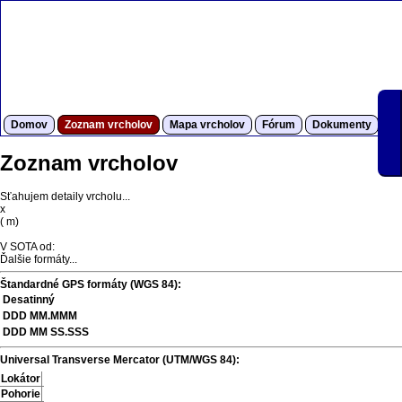
Domov
Zoznam vrcholov
Mapa vrcholov
Fórum
Dokumenty
S
Zoznam vrcholov
Sťahujem detaily vrcholu...
x
(
m)
V SOTA od:
Ďalšie formáty...
Štandardné GPS formáty (WGS 84):
Desatinný
DDD MM.MMM
DDD MM SS.SSS
Universal Transverse Mercator (UTM/WGS 84):
Lokátor
Pohorie