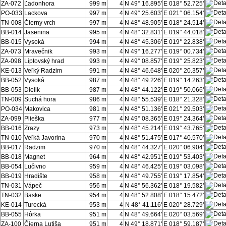
ZA-072
Ľadonhora
999 m
4
N 49° 16.895'
E 018° 52.725'
PO-033
Lackova
997 m
4
N 49° 25.603'
E 021° 06.154'
TN-008
Čierny vrch
997 m
4
N 48° 48.905'
E 018° 24.514'
BB-014
Jasenina
995 m
4
N 48° 32.831'
E 019° 44.018'
BB-015
Vysoká
994 m
4
N 48° 45.306'
E 019° 22.838'
ZA-073
Mravečnik
993 m
4
N 49° 16.277'
E 019° 00.734'
ZA-098
Liptovský hrad
993 m
4
N 49° 08.857'
E 019° 25.823'
KE-013
Veľký Radzim
991 m
4
N 48° 46.648'
E 020° 20.357'
BB-052
Vysoká
987 m
4
N 48° 49.226'
E 019° 14.263'
BB-053
Dielik
987 m
4
N 48° 44.122'
E 019° 50.066'
TN-009
Suchá hora
986 m
4
N 48° 55.539'
E 018° 21.328'
PO-034
Makovica
981 m
4
N 48° 51.136'
E 021° 29.503'
ZA-099
Plieška
977 m
4
N 49° 08.365'
E 019° 24.364'
BB-016
Zrazy
973 m
4
N 48° 45.214'
E 019° 43.765'
TN-010
Veľká Javorina
970 m
4
N 48° 51.475'
E 017° 40.570'
BB-017
Radzim
970 m
4
N 48° 44.327'
E 020° 06.904'
BB-018
Magnet
964 m
4
N 48° 42.951'
E 019° 53.403'
BB-054
Lučivno
959 m
4
N 48° 46.425'
E 019° 03.098'
BB-019
Hradište
958 m
4
N 48° 49.755'
E 019° 17.854'
TN-031
Vápeč
956 m
4
N 48° 56.362'
E 018° 19.582'
TN-032
Baske
954 m
4
N 48° 52.808'
E 018° 15.472'
KE-014
Turecká
953 m
4
N 48° 41.116'
E 020° 28.729'
BB-055
Hôrka
951 m
4
N 48° 49.664'
E 020° 03.569'
ZA-100
Čierna Lutiša
951 m
4
N 49° 18.871'
E 018° 59.187'