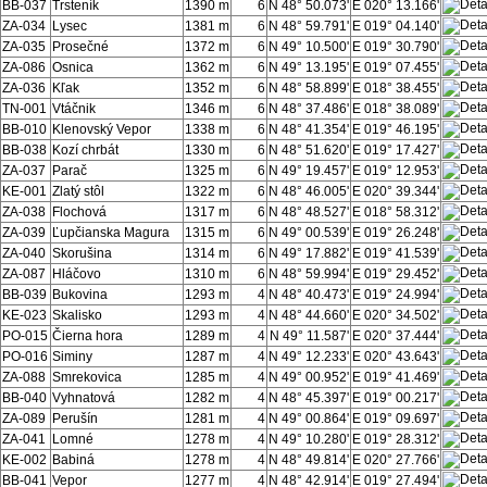
BB-037
Trsteník
1390 m
6
N 48° 50.073'
E 020° 13.166'
ZA-034
Lysec
1381 m
6
N 48° 59.791'
E 019° 04.140'
ZA-035
Prosečné
1372 m
6
N 49° 10.500'
E 019° 30.790'
ZA-086
Osnica
1362 m
6
N 49° 13.195'
E 019° 07.455'
ZA-036
Kľak
1352 m
6
N 48° 58.899'
E 018° 38.455'
TN-001
Vtáčnik
1346 m
6
N 48° 37.486'
E 018° 38.089'
BB-010
Klenovský Vepor
1338 m
6
N 48° 41.354'
E 019° 46.195'
BB-038
Kozí chrbát
1330 m
6
N 48° 51.620'
E 019° 17.427'
ZA-037
Parač
1325 m
6
N 49° 19.457'
E 019° 12.953'
KE-001
Zlatý stôl
1322 m
6
N 48° 46.005'
E 020° 39.344'
ZA-038
Flochová
1317 m
6
N 48° 48.527'
E 018° 58.312'
ZA-039
Ľupčianska Magura
1315 m
6
N 49° 00.539'
E 019° 26.248'
ZA-040
Skorušina
1314 m
6
N 49° 17.882'
E 019° 41.539'
ZA-087
Hláčovo
1310 m
6
N 48° 59.994'
E 019° 29.452'
BB-039
Bukovina
1293 m
4
N 48° 40.473'
E 019° 24.994'
KE-023
Skalisko
1293 m
4
N 48° 44.660'
E 020° 34.502'
PO-015
Čierna hora
1289 m
4
N 49° 11.587'
E 020° 37.444'
PO-016
Siminy
1287 m
4
N 49° 12.233'
E 020° 43.643'
ZA-088
Smrekovica
1285 m
4
N 49° 00.952'
E 019° 41.469'
BB-040
Vyhnatová
1282 m
4
N 48° 45.397'
E 019° 00.217'
ZA-089
Perušín
1281 m
4
N 49° 00.864'
E 019° 09.697'
ZA-041
Lomné
1278 m
4
N 49° 10.280'
E 019° 28.312'
KE-002
Babiná
1278 m
4
N 48° 49.814'
E 020° 27.766'
BB-041
Vepor
1277 m
4
N 48° 42.914'
E 019° 27.494'