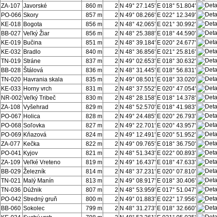
ZA-107
Javorské
860 m
2
N 49° 27.145'
E 018° 51.804'
PO-066
Skory
857 m
2
N 49° 08.266'
E 022° 12.349'
KE-018
Bogota
856 m
2
N 48° 42.065'
E 021° 30.992'
BB-027
Veľký Žiar
856 m
2
N 48° 25.388'
E 018° 44.590'
KE-019
Bučina
851 m
2
N 48° 39.184'
E 020° 24.677'
KE-032
Bradlo
840 m
2
N 48° 36.856'
E 021° 25.816'
TN-019
Stráne
837 m
2
N 49° 02.653'
E 018° 30.632'
BB-028
Štálová
836 m
2
N 48° 31.445'
E 018° 56.831'
TN-020
Havrania skala
835 m
2
N 49° 08.501'
E 018° 33.020'
KE-033
Horny vrch
831 m
2
N 48° 37.552'
E 020° 47.054'
NR-002
Veľký Tribeč
830 m
2
N 48° 28.158'
E 018° 14.378'
ZA-108
Vyšehrad
829 m
2
N 48° 52.570'
E 018° 41.983'
PO-067
Holica
828 m
2
N 49° 24.485'
E 020° 26.793'
PO-068
Soľovka
827 m
2
N 49° 22.701'
E 020° 43.957'
PO-069
Kňazová
824 m
2
N 49° 12.491'
E 020° 51.952'
ZA-077
Kečka
822 m
2
N 49° 09.765'
E 018° 36.750'
PO-041
Kyjov
821 m
2
N 48° 51.343'
E 022° 00.893'
ZA-109
Veľké Vreteno
819 m
2
N 49° 16.437'
E 018° 47.633'
BB-029
Železník
814 m
2
N 48° 37.231'
E 020° 07.810'
TN-021
Malý Manín
813 m
2
N 49° 08.917'
E 018° 30.406'
TN-036
Dúžnik
807 m
2
N 48° 53.959'
E 017° 51.047'
PO-042
Stredný gruň
800 m
2
N 49° 01.883'
E 022° 17.956'
BB-060
Sokolec
799 m
2
N 48° 31.273'
E 018° 32.660'