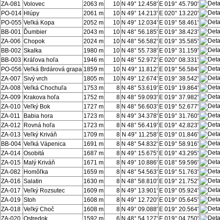
ZA-081
Volovec
2063 m
10
N 49° 12.458'
E 019° 45.790'
PO-014
Hlúpy
2061 m
10
N 49° 14.213'
E 020° 13.220'
PO-055
Veľká Kopa
2052 m
10
N 49° 12.034'
E 019° 58.461'
BB-001
Ďumbier
2043 m
10
N 48° 56.185'
E 019° 38.423'
ZA-006
Chopok
2024 m
10
N 48° 56.582'
E 019° 35.585'
BB-002
Skalka
1980 m
10
N 48° 55.738'
E 019° 31.159'
BB-003
Kráľova hoľa
1946 m
10
N 48° 52.972'
E 020° 08.331'
PO-056
Veľká Brdárová grapa
1859 m
10
N 49° 11.812'
E 019° 56.584'
ZA-007
Sivý vrch
1805 m
10
N 49° 12.674'
E 019° 38.542'
ZA-008
Veľká Chochuľa
1753 m
8
N 48° 53.619'
E 019° 19.864'
ZA-009
Krakova hoľa
1752 m
8
N 48° 59.093'
E 019° 37.982'
ZA-010
Veľký Bok
1727 m
8
N 48° 56.603'
E 019° 52.677'
ZA-011
Babia hora
1723 m
8
N 49° 34.378'
E 019° 31.760'
ZA-012
Rovná hoľa
1723 m
8
N 48° 56.419'
E 019° 42.823'
ZA-013
Veľký Kriváň
1709 m
8
N 49° 11.258'
E 019° 01.846'
BB-004
Veľká Vápenica
1691 m
8
N 48° 54.832'
E 019° 58.916'
ZA-014
Osobitá
1687 m
8
N 49° 15.675'
E 019° 43.295'
ZA-015
Malý Kriváň
1671 m
8
N 49° 10.886'
E 018° 59.596'
ZA-082
Homôľka
1659 m
8
N 48° 54.563'
E 019° 51.763'
ZA-016
Salatin
1630 m
8
N 48° 58.810'
E 019° 21.752'
ZA-017
Veľký Rozsutec
1609 m
8
N 49° 13.901'
E 019° 05.924'
ZA-019
Stoh
1608 m
8
N 49° 12.720'
E 019° 05.645'
ZA-018
Veľký Choč
1608 m
8
N 49° 09.088'
E 019° 20.564'
ZA-020
Ostredok
1592 m
6
N 48° 54.127'
E 019° 04.750'