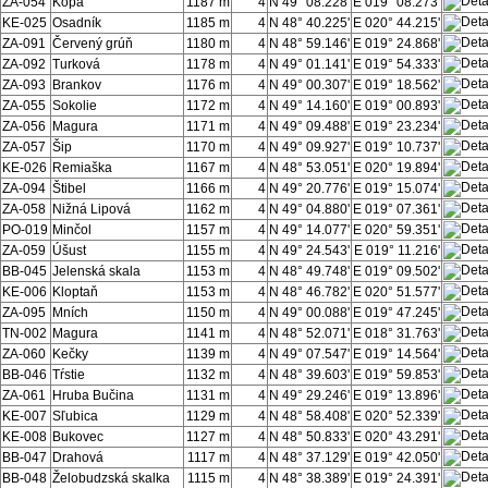
ZA-054
Kopa
1187 m
4
N 49° 08.228'
E 019° 08.273'
KE-025
Osadník
1185 m
4
N 48° 40.225'
E 020° 44.215'
ZA-091
Červený grúň
1180 m
4
N 48° 59.146'
E 019° 24.868'
ZA-092
Turková
1178 m
4
N 49° 01.141'
E 019° 54.333'
ZA-093
Brankov
1176 m
4
N 49° 00.307'
E 019° 18.562'
ZA-055
Sokolie
1172 m
4
N 49° 14.160'
E 019° 00.893'
ZA-056
Magura
1171 m
4
N 49° 09.488'
E 019° 23.234'
ZA-057
Šip
1170 m
4
N 49° 09.927'
E 019° 10.737'
KE-026
Remiaška
1167 m
4
N 48° 53.051'
E 020° 19.894'
ZA-094
Štibel
1166 m
4
N 49° 20.776'
E 019° 15.074'
ZA-058
Nižná Lipová
1162 m
4
N 49° 04.880'
E 019° 07.361'
PO-019
Minčol
1157 m
4
N 49° 14.077'
E 020° 59.351'
ZA-059
Úšust
1155 m
4
N 49° 24.543'
E 019° 11.216'
BB-045
Jelenská skala
1153 m
4
N 48° 49.748'
E 019° 09.502'
KE-006
Kloptaň
1153 m
4
N 48° 46.782'
E 020° 51.577'
ZA-095
Mních
1150 m
4
N 49° 00.088'
E 019° 47.245'
TN-002
Magura
1141 m
4
N 48° 52.071'
E 018° 31.763'
ZA-060
Kečky
1139 m
4
N 49° 07.547'
E 019° 14.564'
BB-046
Tŕstie
1132 m
4
N 48° 39.603'
E 019° 59.853'
ZA-061
Hruba Bučina
1131 m
4
N 49° 29.246'
E 019° 13.896'
KE-007
Sľubica
1129 m
4
N 48° 58.408'
E 020° 52.339'
KE-008
Bukovec
1127 m
4
N 48° 50.833'
E 020° 43.291'
BB-047
Drahová
1117 m
4
N 48° 37.129'
E 019° 42.050'
BB-048
Želobudzská skalka
1115 m
4
N 48° 38.389'
E 019° 24.391'