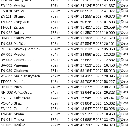
KE-034
Suchý vrch
798 m
2
N 48° 53.261'
E 021° 05.035'
ZA-110
Vysoká
797 m
2
N 49° 24.124'
E 018° 41.337'
ZA-078
Skalky
778 m
2
N 49° 08.551'
E 018° 41.077'
ZA-111
Straník
768 m
2
N 49° 14.255'
E 018° 49.670'
TN-037
Ostrý vrch
767 m
2
N 48° 50.876'
E 018° 07.503'
TT-001
Záruby
767 m
2
N 48° 31.425'
E 017° 23.559'
TN-022
Butkov
765 m
2
N 49° 01.350'
E 018° 19.909'
BB-061
Čierny vrch
758 m
2
N 48° 31.393'
E 018° 41.570'
TN-038
Mačičie
758 m
2
N 48° 57.554'
E 018° 20.101'
PO-043
Stavok (Baranie)
754 m
2
N 49° 26.213'
E 021° 35.850'
BA-001
Vysoká
754 m
2
N 48° 24.986'
E 017° 13.026'
BA-003
Čertov kopec
752 m
2
N 48° 22.862'
E 017° 12.682'
BA-002
Vápenná
752 m
2
N 48° 27.613'
E 017° 16.450'
TN-039
Chabová
751 m
2
N 48° 58.184'
E 017° 55.913'
PO-044
Smilniansky vrch
749 m
2
N 49° 24.435'
E 021° 20.396'
TT-002
Marhát
748 m
2
N 48° 35.702'
E 017° 58.227'
BB-062
Priesil
746 m
2
N 48° 21.277'
E 018° 38.719'
NR-003
Veľká Ostrá
745 m
2
N 48° 32.644'
E 018° 29.323'
ZA-112
Kučerovka
744 m
2
N 49° 15.545'
E 018° 49.747'
PO-045
Stráž
739 m
2
N 49° 03.864'
E 021° 15.362'
ZA-113
Želehosť
736 m
2
N 49° 13.847'
E 018° 53.926'
TN-040
Stráne
735 m
2
N 48° 59.515'
E 018° 18.953'
TN-041
Tisová
732 m
2
N 49° 04.988'
E 018° 33.470'
KE-035
Holička
727 m
2
N 48° 42.736'
E 021° 04.979'