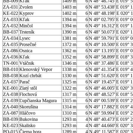
BB-009
Kľak
1409 m
6
N 48° 46.745'
E 019° 5
ZA-031
Zvolen
1403 m
6
N 48° 53.438'
E 019° 1
KE-022
Kyprov
1402 m
6
N 48° 48.198'
E 020° 1
ZA-033
Kľak
1394 m
6
N 49° 02.795'
E 019° 0
ZA-032
Minčol
1394 m
6
N 49° 16.312'
E 019° 1
BB-037
Trsteník
1390 m
6
N 48° 50.073'
E 020° 1
ZA-034
Lysec
1381 m
6
N 48° 59.791'
E 019° 0
ZA-035
Prosečné
1372 m
6
N 49° 10.500'
E 019° 3
ZA-086
Osnica
1362 m
6
N 49° 13.195'
E 019° 0
ZA-036
Kľak
1352 m
6
N 48° 58.899'
E 018° 3
TN-001
Vtáčnik
1346 m
6
N 48° 37.486'
E 018° 3
BB-010
Klenovský Vepor
1338 m
6
N 48° 41.354'
E 019° 4
BB-038
Kozí chrbát
1330 m
6
N 48° 51.620'
E 019° 1
ZA-037
Parač
1325 m
6
N 49° 19.457'
E 019° 1
KE-001
Zlatý stôl
1322 m
6
N 48° 46.005'
E 020° 3
ZA-038
Flochová
1317 m
6
N 48° 48.527'
E 018° 5
ZA-039
Ľupčianska Magura
1315 m
6
N 49° 00.539'
E 019° 2
ZA-040
Skorušina
1314 m
6
N 49° 17.882'
E 019° 4
ZA-087
Hláčovo
1310 m
6
N 48° 59.994'
E 019° 2
BB-039
Bukovina
1293 m
4
N 48° 40.473'
E 019° 2
KE-023
Skalisko
1293 m
4
N 48° 44.660'
E 020° 3
PO-015
Čierna hora
1289 m
4
N 49° 11.587'
E 020° 3