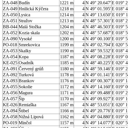
ZA-048
Budín
1221 m
4
N 49° 20.647'
E 019° 2
ZA-049
Hnilická Kýčera
1218 m
4
N 49° 01.595'
E 018° 4
ZA-050
Lysica
1214 m
4
N 49° 13.650'
E 019° 1
ZA-051
Stražov
1213 m
4
N 48° 57.301'
E 018° 2
BB-044
Malá Stožka
1204 m
4
N 48° 46.503'
E 019° 5
ZA-052
Kozia skala
1202 m
4
N 48° 57.687'
E 018° 5
ZA-090
Vysoké
1200 m
4
N 49° 00.100'
E 019° 5
PO-018
Smrekovica
1199 m
4
N 49° 02.794'
E 020° 5
ZA-053
Skalky
1190 m
4
N 48° 59.532'
E 018° 4
ZA-054
Kopa
1187 m
4
N 49° 08.228'
E 019° 0
KE-025
Osadník
1185 m
4
N 48° 40.225'
E 020° 4
ZA-091
Červený grúň
1180 m
4
N 48° 59.146'
E 019° 2
ZA-092
Turková
1178 m
4
N 49° 01.141'
E 019° 5
ZA-093
Brankov
1176 m
4
N 49° 00.307'
E 019° 1
ZA-055
Sokolie
1172 m
4
N 49° 14.160'
E 019° 0
ZA-056
Magura
1171 m
4
N 49° 09.488'
E 019° 2
ZA-057
Šip
1170 m
4
N 49° 09.927'
E 019° 1
KE-026
Remiaška
1167 m
4
N 48° 53.051'
E 020° 1
ZA-094
Štibel
1166 m
4
N 49° 20.776'
E 019° 1
ZA-058
Nižná Lipová
1162 m
4
N 49° 04.880'
E 019° 0
PO-019
Minčol
1157 m
4
N 49° 14.077'
E 020° 5