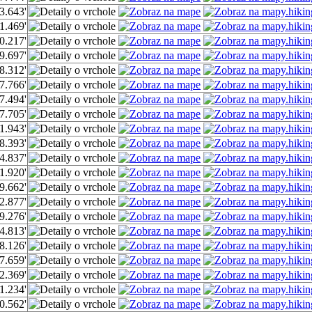
3.643'
1.469'
0.217'
9.697'
8.312'
7.766'
7.494'
7.705'
1.943'
8.393'
4.837'
1.920'
9.662'
2.877'
9.276'
4.813'
8.126'
7.659'
2.369'
1.234'
0.562'