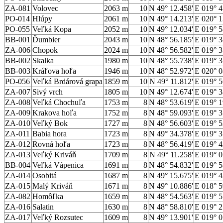
ZA-081
Volovec
2063 m
10
N 49° 12.458'
E 019° 4
PO-014
Hlúpy
2061 m
10
N 49° 14.213'
E 020° 1
PO-055
Veľká Kopa
2052 m
10
N 49° 12.034'
E 019° 5
BB-001
Ďumbier
2043 m
10
N 48° 56.185'
E 019° 3
ZA-006
Chopok
2024 m
10
N 48° 56.582'
E 019° 3
BB-002
Skalka
1980 m
10
N 48° 55.738'
E 019° 3
BB-003
Kráľova hoľa
1946 m
10
N 48° 52.972'
E 020° 0
PO-056
Veľká Brdárová grapa
1859 m
10
N 49° 11.812'
E 019° 5
ZA-007
Sivý vrch
1805 m
10
N 49° 12.674'
E 019° 3
ZA-008
Veľká Chochuľa
1753 m
8
N 48° 53.619'
E 019° 1
ZA-009
Krakova hoľa
1752 m
8
N 48° 59.093'
E 019° 3
ZA-010
Veľký Bok
1727 m
8
N 48° 56.603'
E 019° 5
ZA-011
Babia hora
1723 m
8
N 49° 34.378'
E 019° 3
ZA-012
Rovná hoľa
1723 m
8
N 48° 56.419'
E 019° 4
ZA-013
Veľký Kriváň
1709 m
8
N 49° 11.258'
E 019° 0
BB-004
Veľká Vápenica
1691 m
8
N 48° 54.832'
E 019° 5
ZA-014
Osobitá
1687 m
8
N 49° 15.675'
E 019° 4
ZA-015
Malý Kriváň
1671 m
8
N 49° 10.886'
E 018° 5
ZA-082
Homôľka
1659 m
8
N 48° 54.563'
E 019° 5
ZA-016
Salatin
1630 m
8
N 48° 58.810'
E 019° 2
ZA-017
Veľký Rozsutec
1609 m
8
N 49° 13.901'
E 019° 0