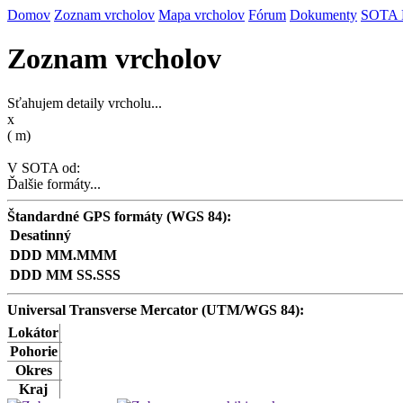
Domov
Zoznam vrcholov
Mapa vrcholov
Fórum
Dokumenty
SOTA
Zoznam vrcholov
Sťahujem detaily vrcholu...
x
(
m)
V SOTA od:
Ďalšie formáty...
Štandardné GPS formáty (WGS 84):
Desatinný
DDD MM.MMM
DDD MM SS.SSS
Universal Transverse Mercator (UTM/WGS 84):
Lokátor
Pohorie
Okres
Kraj