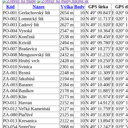
Kód
Názov
Výška
Body
GPS šírka
GPS d
PO-001
Gerlachovský štít
2654 m
10
N 49° 09.843'
E 020° 0
PO-002
Lomnický štít
2634 m
10
N 49° 11.713'
E 020° 1
PO-003
Ľadový štít
2627 m
10
N 49° 11.920'
E 020° 1
PO-004
Vysoká
2547 m
10
N 49° 10.364'
E 020° 0
PO-005
Končistá
2538 m
10
N 49° 09.450'
E 020° 0
PO-006
Kriváň
2494 m
10
N 49° 09.780'
E 020° 0
PO-007
Bradavica
2476 m
10
N 49° 10.275'
E 020° 0
PO-008
Mengusovský štít
2432 m
10
N 49° 11.232'
E 020° 0
PO-009
Hrubý vrch
2428 m
10
N 49° 10.250'
E 020° 0
PO-010
Svinica
2301 m
10
N 49° 13.168'
E 020° 0
ZA-001
Bystrá
2248 m
10
N 49° 11.309'
E 019° 5
ZA-002
Jakubiná
2194 m
10
N 49° 11.588'
E 019° 4
ZA-003
Baranec
2184 m
10
N 49° 10.406'
E 019° 4
ZA-004
Baníkov
2178 m
10
N 49° 11.885'
E 019° 4
ZA-005
Klin
2173 m
10
N 49° 11.974'
E 019° 4
PO-011
Havran
2152 m
10
N 49° 14.912'
E 020° 1
PO-012
Veľká Kamenistá
2127 m
10
N 49° 11.759'
E 019° 5
ZA-080
Plačlivé
2125 m
10
N 49° 11.830'
E 019° 4
PO-013
Kresanica
2122 m
10
N 49° 13.894'
E 019° 5
PO-054
Smrečiny
2068 m
10
N 49° 12.242'
E 019° 5