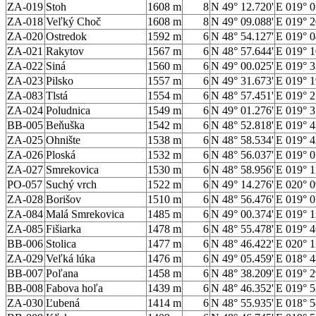
ZA-019
Stoh
1608 m
8
N 49° 12.720'
E 019° 0
ZA-018
Veľký Choč
1608 m
8
N 49° 09.088'
E 019° 2
ZA-020
Ostredok
1592 m
6
N 48° 54.127'
E 019° 0
ZA-021
Rakytov
1567 m
6
N 48° 57.644'
E 019° 1
ZA-022
Siná
1560 m
6
N 49° 00.025'
E 019° 3
ZA-023
Pilsko
1557 m
6
N 49° 31.673'
E 019° 1
ZA-083
Tlstá
1554 m
6
N 48° 57.451'
E 019° 2
ZA-024
Poludnica
1549 m
6
N 49° 01.276'
E 019° 3
BB-005
Beňuška
1542 m
6
N 48° 52.818'
E 019° 4
ZA-025
Ohnište
1538 m
6
N 48° 58.534'
E 019° 4
ZA-026
Ploská
1532 m
6
N 48° 56.037'
E 019° 0
ZA-027
Smrekovica
1530 m
6
N 48° 58.956'
E 019° 1
PO-057
Suchý vrch
1522 m
6
N 49° 14.276'
E 020° 0
ZA-028
Borišov
1510 m
6
N 48° 56.476'
E 019° 0
ZA-084
Malá Smrekovica
1485 m
6
N 49° 00.374'
E 019° 1
ZA-085
Fišiarka
1478 m
6
N 48° 55.478'
E 019° 4
BB-006
Stolica
1477 m
6
N 48° 46.422'
E 020° 1
ZA-029
Veľká lúka
1476 m
6
N 49° 05.459'
E 018° 4
BB-007
Poľana
1458 m
6
N 48° 38.209'
E 019° 2
BB-008
Fabova hoľa
1439 m
6
N 48° 46.352'
E 019° 5
ZA-030
Ľubená
1414 m
6
N 48° 55.935'
E 018° 5