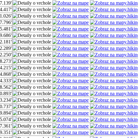
7.139'
4.417'
1.026'
7.796'
5.481'
9.686'
2.181'
2.289'
2.250'
8.273'
4.215'
4.868'
4.333'
8.562'
0.893'
3.234'
0.737'
9.894'
5.074'
7.361'
9.351'