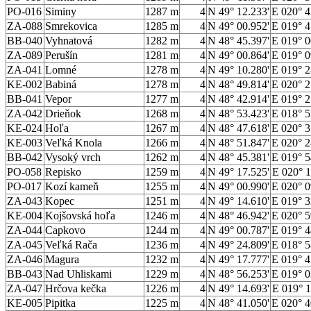
PO-016
Siminy
1287 m
4
N 49° 12.233'
E 020° 4
ZA-088
Smrekovica
1285 m
4
N 49° 00.952'
E 019° 4
BB-040
Vyhnatová
1282 m
4
N 48° 45.397'
E 019° 0
ZA-089
Perušín
1281 m
4
N 49° 00.864'
E 019° 0
ZA-041
Lomné
1278 m
4
N 49° 10.280'
E 019° 2
KE-002
Babiná
1278 m
4
N 48° 49.814'
E 020° 2
BB-041
Vepor
1277 m
4
N 48° 42.914'
E 019° 2
ZA-042
Drieňok
1268 m
4
N 48° 53.423'
E 018° 5
KE-024
Hoľa
1267 m
4
N 48° 47.618'
E 020° 3
KE-003
Veľká Knola
1266 m
4
N 48° 51.847'
E 020° 2
BB-042
Vysoký vrch
1262 m
4
N 48° 45.381'
E 019° 5
PO-058
Repisko
1259 m
4
N 49° 17.525'
E 020° 1
PO-017
Kozí kameň
1255 m
4
N 49° 00.990'
E 020° 0
ZA-043
Kopec
1251 m
4
N 49° 14.610'
E 019° 3
KE-004
Kojšovská hoľa
1246 m
4
N 48° 46.942'
E 020° 5
ZA-044
Capkovo
1244 m
4
N 49° 00.787'
E 019° 4
ZA-045
Veľká Rača
1236 m
4
N 49° 24.809'
E 018° 5
ZA-046
Magura
1232 m
4
N 49° 17.777'
E 019° 4
BB-043
Nad Uhliskami
1229 m
4
N 48° 56.253'
E 019° 0
ZA-047
Hrčova kečka
1226 m
4
N 49° 14.693'
E 019° 1
KE-005
Pipitka
1225 m
4
N 48° 41.050'
E 020° 4