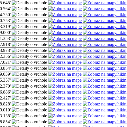
5.645'
0.564'
4.750'
0.753'
3.319'
9.000'
1.353'
7.918'
3.973'
2.356'
7.021'
3.854'
9.039'
5.357'
2.370'
6.886'
2.427'
8.828'
9.010'
3.138'
8.854'