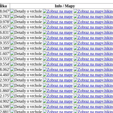
ĺžka
Info / Mapy
8.047'
2.783'
0.978'
5.657'
6.831'
0.020'
9.355'
3.589'
1.607'
0.553'
0.554'
8.062'
4.460'
2.593'
9.201'
1.860'
2.175'
4.902'
4.598'
2.881'