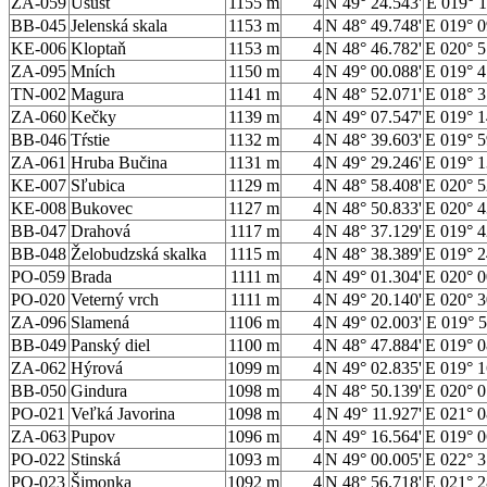
ZA-059
Úšust
1155 m
4
N 49° 24.543'
E 019° 1
BB-045
Jelenská skala
1153 m
4
N 48° 49.748'
E 019° 0
KE-006
Kloptaň
1153 m
4
N 48° 46.782'
E 020° 5
ZA-095
Mních
1150 m
4
N 49° 00.088'
E 019° 4
TN-002
Magura
1141 m
4
N 48° 52.071'
E 018° 3
ZA-060
Kečky
1139 m
4
N 49° 07.547'
E 019° 1
BB-046
Tŕstie
1132 m
4
N 48° 39.603'
E 019° 5
ZA-061
Hruba Bučina
1131 m
4
N 49° 29.246'
E 019° 1
KE-007
Sľubica
1129 m
4
N 48° 58.408'
E 020° 5
KE-008
Bukovec
1127 m
4
N 48° 50.833'
E 020° 4
BB-047
Drahová
1117 m
4
N 48° 37.129'
E 019° 4
BB-048
Želobudzská skalka
1115 m
4
N 48° 38.389'
E 019° 2
PO-059
Brada
1111 m
4
N 49° 01.304'
E 020° 0
PO-020
Veterný vrch
1111 m
4
N 49° 20.140'
E 020° 3
ZA-096
Slamená
1106 m
4
N 49° 02.003'
E 019° 5
BB-049
Panský diel
1100 m
4
N 48° 47.884'
E 019° 0
ZA-062
Hýrová
1099 m
4
N 49° 02.835'
E 019° 1
BB-050
Gindura
1098 m
4
N 48° 50.139'
E 020° 0
PO-021
Veľká Javorina
1098 m
4
N 49° 11.927'
E 021° 0
ZA-063
Pupov
1096 m
4
N 49° 16.564'
E 019° 0
PO-022
Stinská
1093 m
4
N 49° 00.005'
E 022° 3
PO-023
Šimonka
1092 m
4
N 48° 56.718'
E 021° 2