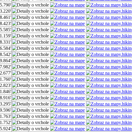
5.790'
3.220'
8.461'
8.423'
5.585'
1.159'
8.331'
6.584'
8.542'
9.864'
7.982'
2.677'
1.760'
2.823'
1.846'
8.916'
3.295'
9.596'
1.763'
1.752'
5.924'