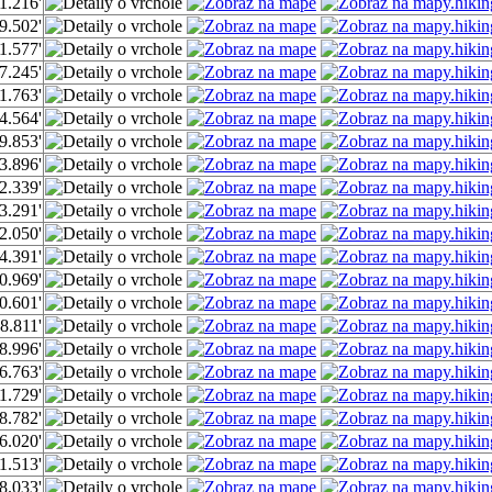
1.216'
9.502'
1.577'
7.245'
1.763'
4.564'
9.853'
3.896'
2.339'
3.291'
2.050'
4.391'
0.969'
0.601'
8.811'
8.996'
6.763'
1.729'
8.782'
6.020'
1.513'
8.033'