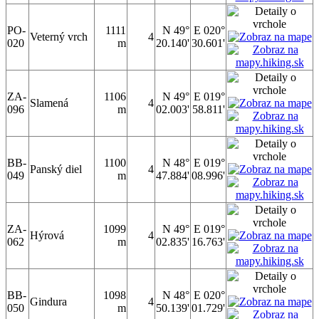
PO-
1111
N 49°
E 020°
Veterný vrch
4
020
m
20.140'
30.601'
ZA-
1106
N 49°
E 019°
Slamená
4
096
m
02.003'
58.811'
BB-
1100
N 48°
E 019°
Panský diel
4
049
m
47.884'
08.996'
ZA-
1099
N 49°
E 019°
Hýrová
4
062
m
02.835'
16.763'
BB-
1098
N 48°
E 020°
Gindura
4
050
m
50.139'
01.729'