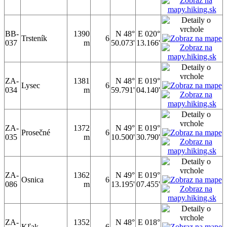
BB-
1390
N 48°
E 020°
Trsteník
6
037
m
50.073'
13.166'
ZA-
1381
N 48°
E 019°
Lysec
6
034
m
59.791'
04.140'
ZA-
1372
N 49°
E 019°
Prosečné
6
035
m
10.500'
30.790'
ZA-
1362
N 49°
E 019°
Osnica
6
086
m
13.195'
07.455'
ZA-
1352
N 48°
E 018°
Kľak
6