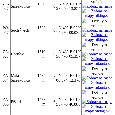
ZA-
1530
N 48°
E 019°
Smrekovica
6
027
m
58.956'
13.854'
PO-
1522
N 49°
E 020°
Suchý vrch
6
057
m
14.276'
09.039'
ZA-
1510
N 48°
E 019°
Borišov
6
028
m
56.476'
05.357'
ZA-
Malá
1485
N 49°
E 019°
6
084
Smrekovica
m
00.374'
12.370'
ZA-
1478
N 48°
E 019°
Fišiarka
6
085
m
55.478'
46.886'