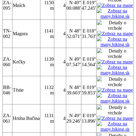
ZA-
1150
N 49°
E 019°
Mních
4
095
m
00.088'
47.245'
TN-
1141
N 48°
E 018°
Magura
4
002
m
52.071'
31.763'
ZA-
1139
N 49°
E 019°
Kečky
4
060
m
07.547'
14.564'
BB-
1132
N 48°
E 019°
Tŕstie
4
046
m
39.603'
59.853'
ZA-
1131
N 49°
E 019°
Hruba Bučina
4
061
m
29.246'
13.896'