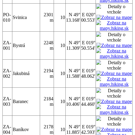
PO-
2301
N 49°
E 020°
Svinica
10
010
m
13.168'
00.553'
ZA-
2248
N 49°
E 019°
Bystrá
10
001
m
11.309'
50.554'
ZA-
2194
N 49°
E 019°
Jakubiná
10
002
m
11.588'
48.062'
ZA-
2184
N 49°
E 019°
Baranec
10
003
m
10.406'
44.460'
ZA-
2178
N 49°
E 019°
Baníkov
10
004
m
11.885'
42.593'