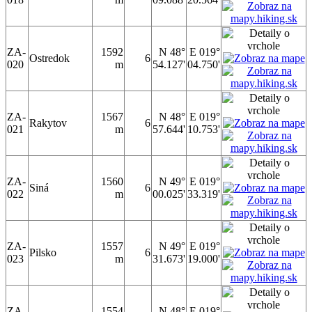
ZA-
1592
N 48°
E 019°
Ostredok
6
020
m
54.127'
04.750'
ZA-
1567
N 48°
E 019°
Rakytov
6
021
m
57.644'
10.753'
ZA-
1560
N 49°
E 019°
Siná
6
022
m
00.025'
33.319'
ZA-
1557
N 49°
E 019°
Pilsko
6
023
m
31.673'
19.000'
ZA-
1554
N 48°
E 019°