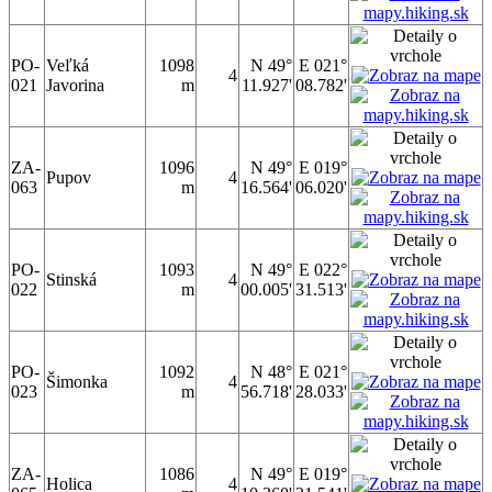
PO-
Veľká
1098
N 49°
E 021°
4
021
Javorina
m
11.927'
08.782'
ZA-
1096
N 49°
E 019°
Pupov
4
063
m
16.564'
06.020'
PO-
1093
N 49°
E 022°
Stinská
4
022
m
00.005'
31.513'
PO-
1092
N 48°
E 021°
Šimonka
4
023
m
56.718'
28.033'
ZA-
1086
N 49°
E 019°
Holica
4