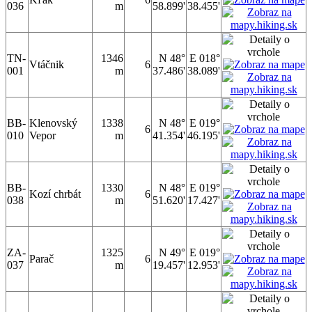
036
m
58.899'
38.455'
TN-
1346
N 48°
E 018°
Vtáčnik
6
001
m
37.486'
38.089'
BB-
Klenovský
1338
N 48°
E 019°
6
010
Vepor
m
41.354'
46.195'
BB-
1330
N 48°
E 019°
Kozí chrbát
6
038
m
51.620'
17.427'
ZA-
1325
N 49°
E 019°
Parač
6
037
m
19.457'
12.953'