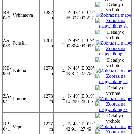
BB-
1282
N 48°
E 019°
Vyhnatová
4
040
m
45.397'
00.217'
ZA-
1281
N 49°
E 019°
Perušín
4
089
m
00.864'
09.697'
KE-
1278
N 48°
E 020°
Babiná
4
002
m
49.814'
27.766'
ZA-
1278
N 49°
E 019°
Lomné
4
041
m
10.280'
28.312'
BB-
1277
N 48°
E 019°
Vepor
4
041
m
42.914'
27.494'