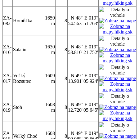
ZA-
1659
N 48°
E 019°
Homôľka
8
082
m
54.563'
51.763'
ZA-
1630
N 48°
E 019°
Salatin
8
016
m
58.810'
21.752'
ZA-
Veľký
1609
N 49°
E 019°
8
017
Rozsutec
m
13.901'
05.924'
ZA-
1608
N 49°
E 019°
Stoh
8
019
m
12.720'
05.645'
ZA-
1608
N 49°
E 019°
Veľký Choč
8
018
m
09.088'
20.564'