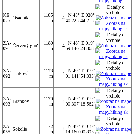
KE-
1185
N 48°
E 020°
Osadník
4
025
m
40.225'
44.215'
ZA-
1180
N 48°
E 019°
Červený grúň
4
091
m
59.146'
24.868'
ZA-
1178
N 49°
E 019°
Turková
4
092
m
01.141'
54.333'
ZA-
1176
N 49°
E 019°
Brankov
4
093
m
00.307'
18.562'
ZA-
1172
N 49°
E 019°
Sokolie
4
055
m
14.160'
00.893'