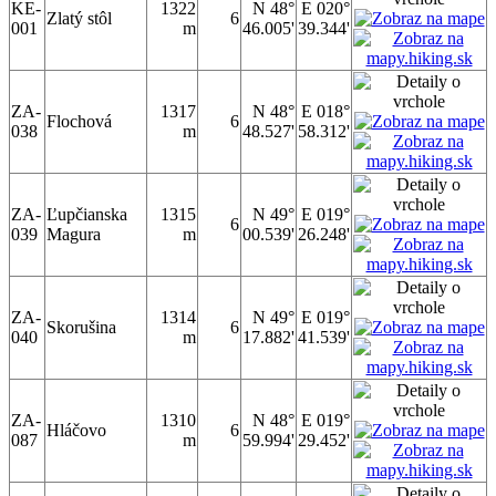
KE-
1322
N 48°
E 020°
Zlatý stôl
6
001
m
46.005'
39.344'
ZA-
1317
N 48°
E 018°
Flochová
6
038
m
48.527'
58.312'
ZA-
Ľupčianska
1315
N 49°
E 019°
6
039
Magura
m
00.539'
26.248'
ZA-
1314
N 49°
E 019°
Skorušina
6
040
m
17.882'
41.539'
ZA-
1310
N 48°
E 019°
Hláčovo
6
087
m
59.994'
29.452'