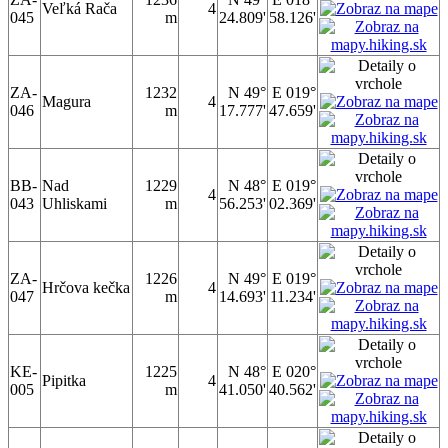
Veľká Rača
4
045
m
24.809'
58.126'
ZA-
1232
N 49°
E 019°
Magura
4
046
m
17.777'
47.659'
BB-
Nad
1229
N 48°
E 019°
4
043
Uhliskami
m
56.253'
02.369'
ZA-
1226
N 49°
E 019°
Hrčova kečka
4
047
m
14.693'
11.234'
KE-
1225
N 48°
E 020°
Pipitka
4
005
m
41.050'
40.562'