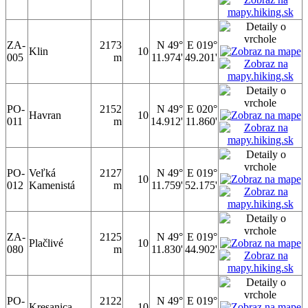
ZA-
2173
N 49°
E 019°
Klin
10
005
m
11.974'
49.201'
PO-
2152
N 49°
E 020°
Havran
10
011
m
14.912'
11.860'
PO-
Veľká
2127
N 49°
E 019°
10
012
Kamenistá
m
11.759'
52.175'
ZA-
2125
N 49°
E 019°
Plačlivé
10
080
m
11.830'
44.902'
PO-
2122
N 49°
E 019°
Kresanica
10