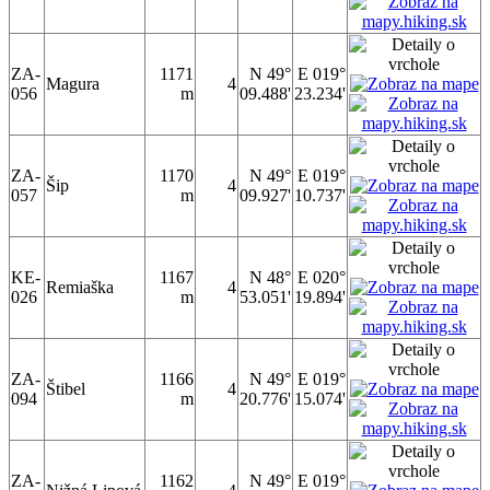
ZA-
1171
N 49°
E 019°
Magura
4
056
m
09.488'
23.234'
ZA-
1170
N 49°
E 019°
Šip
4
057
m
09.927'
10.737'
KE-
1167
N 48°
E 020°
Remiaška
4
026
m
53.051'
19.894'
ZA-
1166
N 49°
E 019°
Štibel
4
094
m
20.776'
15.074'
ZA-
1162
N 49°
E 019°