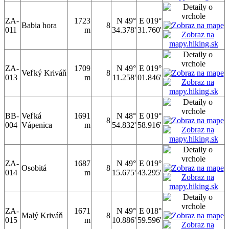
ZA-
1723
N 49°
E 019°
Babia hora
8
011
m
34.378'
31.760'
ZA-
1709
N 49°
E 019°
Veľký Kriváň
8
013
m
11.258'
01.846'
BB-
Veľká
1691
N 48°
E 019°
8
004
Vápenica
m
54.832'
58.916'
ZA-
1687
N 49°
E 019°
Osobitá
8
014
m
15.675'
43.295'
ZA-
1671
N 49°
E 018°
Malý Kriváň
8
015
m
10.886'
59.596'