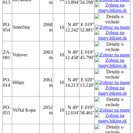
013
m
13.894'
54.598'
PO-
2068
N 49°
E 019°
Smrečiny
10
054
m
12.242'
52.881'
ZA-
2063
N 49°
E 019°
Volovec
10
081
m
12.458'
45.790'
PO-
2061
N 49°
E 020°
Hlúpy
10
014
m
14.213'
13.220'
PO-
2052
N 49°
E 019°
Veľká Kopa
10
055
m
12.034'
58.461'