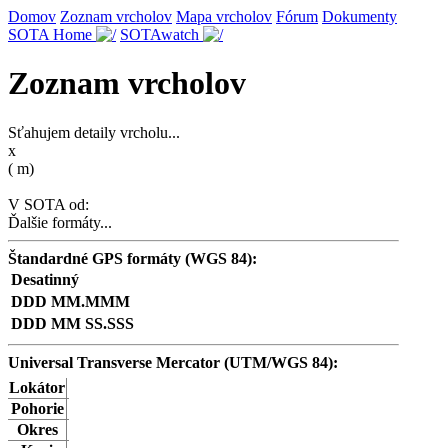
Domov
Zoznam vrcholov
Mapa vrcholov
Fórum
Dokumenty
SOTA Home
SOTAwatch
Zoznam vrcholov
Sťahujem detaily vrcholu...
x
(
m)
V SOTA od:
Ďalšie formáty...
Štandardné GPS formáty (WGS 84):
Desatinný
DDD MM.MMM
DDD MM SS.SSS
Universal Transverse Mercator (UTM/WGS 84):
Lokátor
Pohorie
Okres