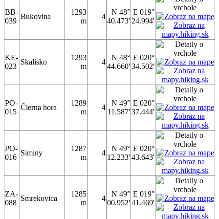
BB-
1293
N 48°
E 019°
Bukovina
4
039
m
40.473'
24.994'
KE-
1293
N 48°
E 020°
Skalisko
4
023
m
44.660'
34.502'
PO-
1289
N 49°
E 020°
Čierna hora
4
015
m
11.587'
37.444'
PO-
1287
N 49°
E 020°
Siminy
4
016
m
12.233'
43.643'
ZA-
1285
N 49°
E 019°
Smrekovica
4
088
m
00.952'
41.469'