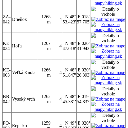
ZA-
1268
N 48°
E 018°
Drieňok
4
042
m
53.423'
57.705'
KE-
1267
N 48°
E 020°
Hoľa
4
024
m
47.618'
31.943'
KE-
1266
N 48°
E 020°
Veľká Knola
4
003
m
51.847'
28.393'
BB-
1262
N 48°
E 019°
Vysoký vrch
4
042
m
45.381'
54.837'
PO-
1259
N 49°
E 020°
Repisko
4