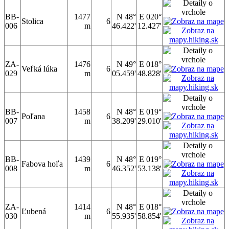
BB-
1477
N 48°
E 020°
Stolica
6
006
m
46.422'
12.427'
ZA-
1476
N 49°
E 018°
Veľká lúka
6
029
m
05.459'
48.828'
BB-
1458
N 48°
E 019°
Poľana
6
007
m
38.209'
29.010'
BB-
1439
N 48°
E 019°
Fabova hoľa
6
008
m
46.352'
53.138'
ZA-
1414
N 48°
E 018°
Ľubená
6
030
m
55.935'
58.854'