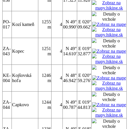
058
m
17.525'
11.920'
PO-
1255
N 49°
E 020°
Kozí kameň
4
017
m
00.990'
09.662'
ZA-
1251
N 49°
E 019°
Kopec
4
043
m
14.610'
32.877'
KE-
Kojšovská
1246
N 48°
E 020°
4
004
hoľa
m
46.942'
59.276'
ZA-
1244
N 49°
E 019°
Capkovo
4
044
m
00.787'
44.813'
ZA-
1236
N 49°
E 018°