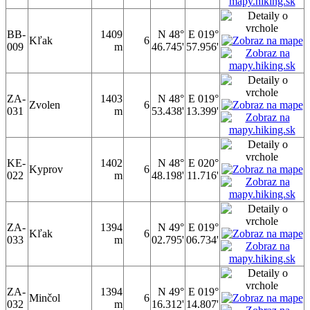
BB-
1409
N 48°
E 019°
Kľak
6
009
m
46.745'
57.956'
ZA-
1403
N 48°
E 019°
Zvolen
6
031
m
53.438'
13.399'
KE-
1402
N 48°
E 020°
Kyprov
6
022
m
48.198'
11.716'
ZA-
1394
N 49°
E 019°
Kľak
6
033
m
02.795'
06.734'
ZA-
1394
N 49°
E 019°
Minčol
6
032
m
16.312'
14.807'