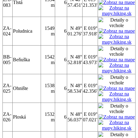
Tlstá
6
083
m
57.451'
21.353'
ZA-
1549
N 49°
E 019°
Poludnica
6
024
m
01.276'
37.918'
BB-
1542
N 48°
E 019°
Beňuška
6
005
m
52.818'
43.973'
ZA-
1538
N 48°
E 019°
Ohnište
6
025
m
58.534'
42.356'
ZA-
1532
N 48°
E 019°
Ploská
6
026
m
56.037'
07.021'