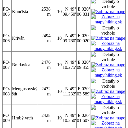
PO-
2538
N 49°
E 020°
Končistá
10
005
m
09.450'
06.831'
PO-
2494
N 49°
E 020°
Kriváň
10
006
m
09.780'
00.020'
PO-
2476
N 49°
E 020°
Bradavica
10
007
m
10.275'
09.355'
PO-
Mengusovský
2432
N 49°
E 020°
10
008
štít
m
11.232'
03.589'
PO-
2428
N 49°
E 020°
Hrubý vrch
10
009
m
10.250'
01.607'