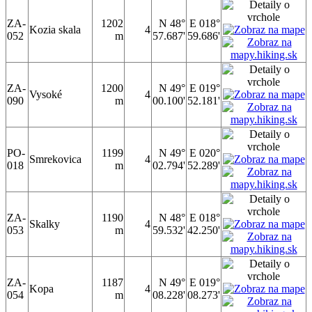
ZA-
1202
N 48°
E 018°
Kozia skala
4
052
m
57.687'
59.686'
ZA-
1200
N 49°
E 019°
Vysoké
4
090
m
00.100'
52.181'
PO-
1199
N 49°
E 020°
Smrekovica
4
018
m
02.794'
52.289'
ZA-
1190
N 48°
E 018°
Skalky
4
053
m
59.532'
42.250'
ZA-
1187
N 49°
E 019°
Kopa
4
054
m
08.228'
08.273'