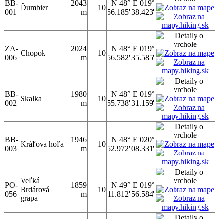
BB-
2043
N 48°
E 019°
Ďumbier
10
001
m
56.185'
38.423'
ZA-
2024
N 48°
E 019°
Chopok
10
006
m
56.582'
35.585'
BB-
1980
N 48°
E 019°
Skalka
10
002
m
55.738'
31.159'
BB-
1946
N 48°
E 020°
Kráľova hoľa
10
003
m
52.972'
08.331'
Veľká
PO-
1859
N 49°
E 019°
Brdárová
10
056
m
11.812'
56.584'
grapa