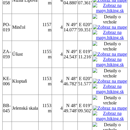
Nižná Lipová
4
058
m
04.880'
07.361'
PO-
1157
N 49°
E 020°
Minčol
4
019
m
14.077'
59.351'
ZA-
1155
N 49°
E 019°
Úšust
4
059
m
24.543'
11.216'
KE-
1153
N 48°
E 020°
Kloptaň
4
006
m
46.782'
51.577'
BB-
1153
N 48°
E 019°
Jelenská skala
4
045
m
49.748'
09.502'