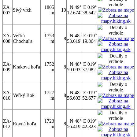
ZA-
1805
N 49°
E 019°
Sivý vrch
10
007
m
12.674'
38.542'
ZA-
Veľká
1753
N 48°
E 019°
8
008
Chochuľa
m
53.619'
19.864'
ZA-
1752
N 48°
E 019°
Krakova hoľa
8
009
m
59.093'
37.982'
ZA-
1727
N 48°
E 019°
Veľký Bok
8
010
m
56.603'
52.677'
ZA-
1723
N 48°
E 019°
Rovná hoľa
8
012
m
56.419'
42.823'