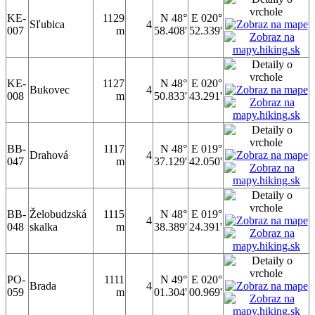
KE-
1129
N 48°
E 020°
Sľubica
4
007
m
58.408'
52.339'
KE-
1127
N 48°
E 020°
Bukovec
4
008
m
50.833'
43.291'
BB-
1117
N 48°
E 019°
Drahová
4
047
m
37.129'
42.050'
BB-
Želobudzská
1115
N 48°
E 019°
4
048
skalka
m
38.389'
24.391'
PO-
1111
N 49°
E 020°
Brada
4
059
m
01.304'
00.969'