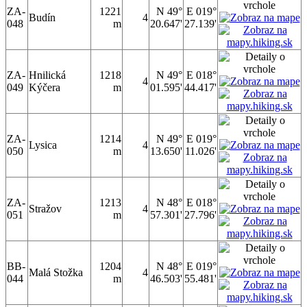
ZA-
1221
N 49°
E 019°
Budín
4
048
m
20.647'
27.139'
ZA-
Hnilická
1218
N 49°
E 018°
4
049
Kýčera
m
01.595'
44.417'
ZA-
1214
N 49°
E 019°
Lysica
4
050
m
13.650'
11.026'
ZA-
1213
N 48°
E 018°
Stražov
4
051
m
57.301'
27.796'
BB-
1204
N 48°
E 019°
Malá Stožka
4
044
m
46.503'
55.481'