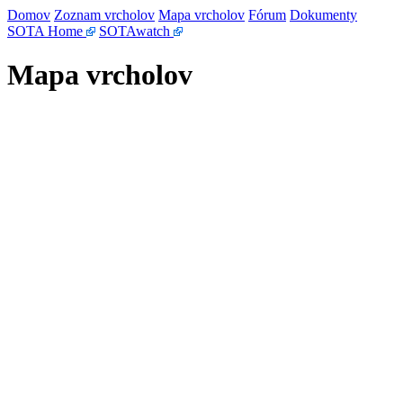
Domov
Zoznam vrcholov
Mapa vrcholov
Fórum
Dokumenty
SOTA Home
SOTAwatch
Mapa vrcholov